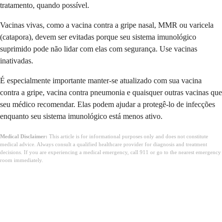
tratamento, quando possível.
Vacinas vivas, como a vacina contra a gripe nasal, MMR ou varicela
(catapora), devem ser evitadas porque seu sistema imunológico
suprimido pode não lidar com elas com segurança. Use vacinas
inativadas.
É especialmente importante manter-se atualizado com sua vacina
contra a gripe, vacina contra pneumonia e quaisquer outras vacinas que
seu médico recomendar. Elas podem ajudar a protegê-lo de infecções
enquanto seu sistema imunológico está menos ativo.
Medical Disclaimer:
This article is for informational purposes only and does not constitute
medical advice. Always consult a qualified healthcare provider for diagnosis and treatment
decisions. If you are experiencing a medical emergency, call 911 or go to the nearest emergency
room immediately.