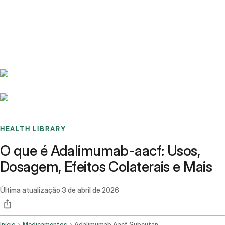
Benchmarks
Stories
FAQ
Sign up / Log in
HEALTH LIBRARY
O que é Adalimumab-aacf: Usos,
Dosagem, Efeitos Colaterais e Mais
Última atualização
3 de abril de 2026
Início
Medicamentos
Adalimumab Aacf Subcutaneous Route