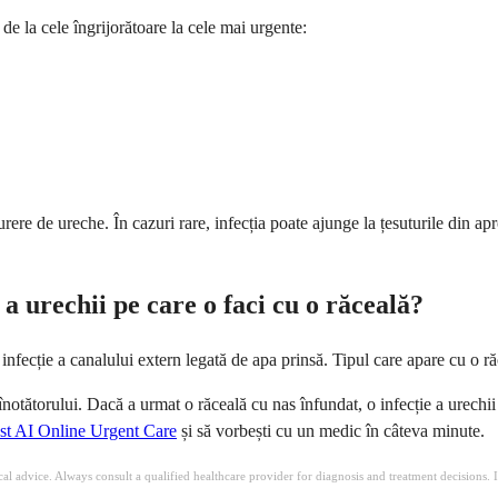
 de la cele îngrijorătoare la cele mai urgente:
rere de ureche. În cazuri rare, infecția poate ajunge la țesuturile din apr
e a urechii pe care o faci cu o răceală?
o infecție a canalului extern legată de apa prinsă. Tipul care apare cu o 
notătorului. Dacă a urmat o răceală cu nas înfundat, o infecție a urechii
t AI Online Urgent Care
și să vorbești cu un medic în câteva minute.
ical advice. Always consult a qualified healthcare provider for diagnosis and treatment decisions