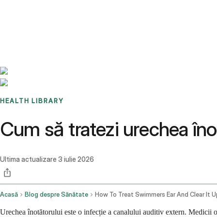
Benchmarks
Stories
FAQ
Sign up / Log in
HEALTH LIBRARY
Cum să tratezi urechea înot
Ultima actualizare
3 iulie 2026
Acasă
Blog despre Sănătate
How To Treat Swimmers Ear And Clear It U
Urechea înotătorului este o infecție a canalului auditiv extern. Medicii