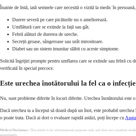
Înainte de listă, iată semnele care necesită o vizită la medic în persoană,
Durere severă pe care picăturile nu o ameliorează.
Umflătură care se extinde la față sau gât.
Febră alături de durerea de ureche.
Secreții groase, sângeroase sau urât mirositoare.
Diabet sau un sistem imunitar slăbit cu aceste simptome.
Solicită îngrijiri prompte pentru umflarea care se extinde sau febră cu du
verificată în special precoce.
Este urechea înotătorului la fel ca o infecți
Nu, sunt probleme diferite în locuri diferite. Urechea înotătorului este 
Dacă urechea ta a început să doară după un înot, este probabil urechea î
o poate trata. Dacă ai dori o evaluare rapidă astăzi, poți începe cu
Augus
Medical Disclaimer:
This article is for informational purposes only and does not constitute med
immediately.