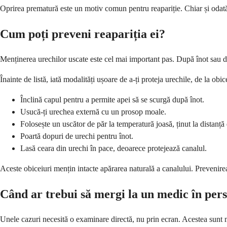
Oprirea prematură este un motiv comun pentru reapariție. Chiar și odată
Cum poți preveni reapariția ei?
Menținerea urechilor uscate este cel mai important pas. După înot sau d
Înainte de listă, iată modalități ușoare de a-ți proteja urechile, de la obic
Înclină capul pentru a permite apei să se scurgă după înot.
Usucă-ți urechea externă cu un prosop moale.
Folosește un uscător de păr la temperatură joasă, ținut la distanță
Poartă dopuri de urechi pentru înot.
Lasă ceara din urechi în pace, deoarece protejează canalul.
Aceste obiceiuri mențin intacte apărarea naturală a canalului. Prevenirea 
Când ar trebui să mergi la un medic în per
Unele cazuri necesită o examinare directă, nu prin ecran. Acestea sunt ma