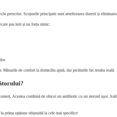
echi prescrise. Scopurile principale sunt ameliorarea durerii și eliminarea
ecare pas lent și nu forța nimic:
lor.
. Măsurile de confort la domiciliu ajută, dar picăturile fac treaba reală.
ătorului?
comerț. Acestea combină de obicei un antibiotic cu un steroid ușor. Antib
 la prima opțiune obișnuită la cele mai specifice: