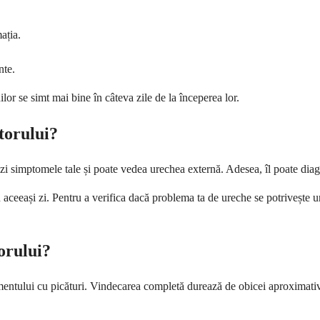
ația.
nte.
or se simt mai bine în câteva zile de la începerea lor.
torului?
i simptomele tale și poate vedea urechea externă. Adesea, îl poate diagn
 aceeași zi. Pentru a verifica dacă problema ta de ureche se potrivește un
orului?
amentului cu picături. Vindecarea completă durează de obicei aproximativ