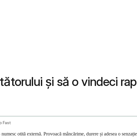
ătorului și să o vindeci rap
p Fast
 o numesc otită externă. Provoacă mâncărime, durere și adesea o senzație