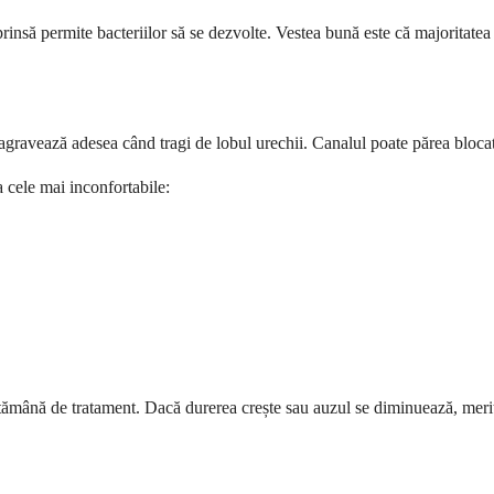
nsă permite bacteriilor să se dezvolte. Vestea bună este că majoritatea c
agravează adesea când tragi de lobul urechii. Canalul poate părea blocat
la cele mai inconfortabile:
tămână de tratament. Dacă durerea crește sau auzul se diminuează, merită