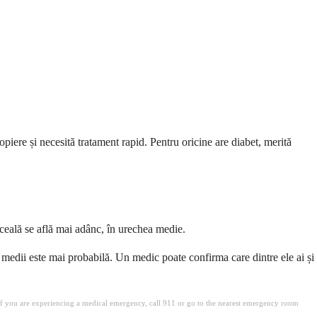
opiere și necesită tratament rapid. Pentru oricine are diabet, merită
răceală se află mai adânc, în urechea medie.
 medii este mai probabilă. Un medic poate confirma care dintre ele ai și
. If you are experiencing a medical emergency, call 911 or go to the nearest emergency room