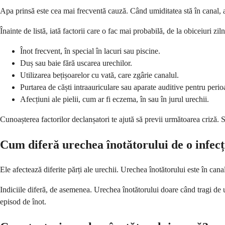
Apa prinsă este cea mai frecventă cauză. Când umiditatea stă în canal, a
Înainte de listă, iată factorii care o fac mai probabilă, de la obiceiuri z
Înot frecvent, în special în lacuri sau piscine.
Duș sau baie fără uscarea urechilor.
Utilizarea bețișoarelor cu vată, care zgârie canalul.
Purtarea de căști intraauriculare sau aparate auditive pentru perio
Afecțiuni ale pielii, cum ar fi eczema, în sau în jurul urechii.
Cunoașterea factorilor declanșatori te ajută să previi următoarea criză. S
Cum diferă urechea înotătorului de o infecț
Ele afectează diferite părți ale urechii. Urechea înotătorului este în cana
Indiciile diferă, de asemenea. Urechea înotătorului doare când tragi de u
episod de înot.