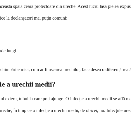
ceasta spală ceara protectoare din ureche. Acest lucru lasă pielea expusă
ilnice la declanșatori mai puțin comuni:
ade lungi.
chimbările mici, cum ar fi uscarea urechilor, fac adesea o diferență reală
ie a urechii medii?
lul extern, tubul la care poți ajunge. O infecție a urechii medii se află m
reche, în timp ce o infecție a urechii medii, de obicei, nu. Infecțiile u