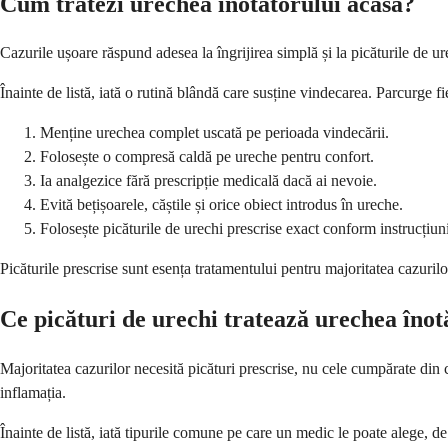
Cum tratezi urechea înotătorului acasă?
Cazurile ușoare răspund adesea la îngrijirea simplă și la picăturile de ur
Înainte de listă, iată o rutină blândă care susține vindecarea. Parcurge fi
Menține urechea complet uscată pe perioada vindecării.
Folosește o compresă caldă pe ureche pentru confort.
Ia analgezice fără prescripție medicală dacă ai nevoie.
Evită bețișoarele, căștile și orice obiect introdus în ureche.
Folosește picăturile de urechi prescrise exact conform instrucțiuni
Picăturile prescrise sunt esența tratamentului pentru majoritatea cazurilor
Ce picături de urechi tratează urechea înot
Majoritatea cazurilor necesită picături prescrise, nu cele cumpărate din 
inflamația.
Înainte de listă, iată tipurile comune pe care un medic le poate alege, de