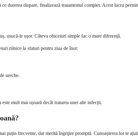
 ce durerea dispare, finalizează tratamentul complet. Acest lucru permit
uș, usucă-le ușor. Câteva obiceiuri simple fac o mare diferență.
eiuri zilnice la sfaturi pentru ziua de înot:
 de ureche.
este mult mai ușoară decât tratarea unei alte infecții.
soană?
i puțin frecvente, dar merită îngrijire promptă. Cunoașterea lor te ajută 