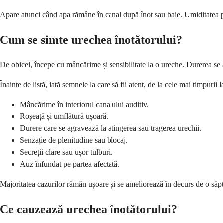
Apare atunci când apa rămâne în canal după înot sau baie. Umiditatea pri
Cum se simte urechea înotătorului?
De obicei, începe cu mâncărime și sensibilitate la o ureche. Durerea se 
Înainte de listă, iată semnele la care să fii atent, de la cele mai timpurii 
Mâncărime în interiorul canalului auditiv.
Roșeață și umflătură ușoară.
Durere care se agravează la atingerea sau tragerea urechii.
Senzație de plenitudine sau blocaj.
Secreții clare sau ușor tulburi.
Auz înfundat pe partea afectată.
Majoritatea cazurilor rămân ușoare și se ameliorează în decurs de o săp
Ce cauzează urechea înotătorului?