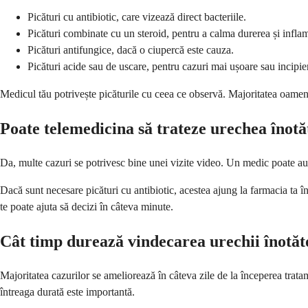
Picături cu antibiotic, care vizează direct bacteriile.
Picături combinate cu un steroid, pentru a calma durerea și inflam
Picături antifungice, dacă o ciupercă este cauza.
Picături acide sau de uscare, pentru cazuri mai ușoare sau incipie
Medicul tău potrivește picăturile cu ceea ce observă. Majoritatea oamenil
Poate telemedicina să trateze urechea înotă
Da, multe cazuri se potrivesc bine unei vizite video. Un medic poate auz
Dacă sunt necesare picături cu antibiotic, acestea ajung la farmacia ta în
te poate ajuta să decizi în câteva minute.
Cât timp durează vindecarea urechii înotăt
Majoritatea cazurilor se ameliorează în câteva zile de la începerea trat
întreaga durată este importantă.