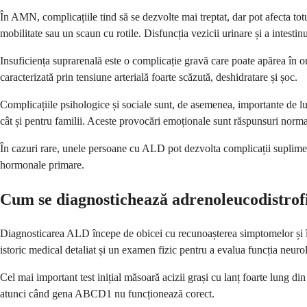
În AMN, complicațiile tind să se dezvolte mai treptat, dar pot afecta tot
mobilitate sau un scaun cu rotile. Disfuncția vezicii urinare și a intestinu
Insuficiența suprarenală este o complicație gravă care poate apărea în o
caracterizată prin tensiune arterială foarte scăzută, deshidratare și șoc.
Complicațiile psihologice și sociale sunt, de asemenea, importante de lua
cât și pentru familii. Aceste provocări emoționale sunt răspunsuri normale
În cazuri rare, unele persoane cu ALD pot dezvolta complicații supliment
hormonale primare.
Cum se diagnostichează adrenoleucodistrof
Diagnosticarea ALD începe de obicei cu recunoașterea simptomelor și înț
istoric medical detaliat și un examen fizic pentru a evalua funcția neur
Cel mai important test inițial măsoară acizii grași cu lanț foarte lung
atunci când gena ABCD1 nu funcționează corect.