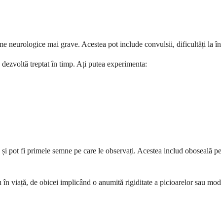
neurologice mai grave. Acestea pot include convulsii, dificultăți la îngh
dezvoltă treptat în timp. Ați putea experimenta:
 pot fi primele semne pe care le observați. Acestea includ oboseală persi
n viață, de obicei implicând o anumită rigiditate a picioarelor sau mo