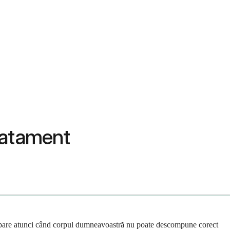
ratament
ă apare atunci când corpul dumneavoastră nu poate descompune corect