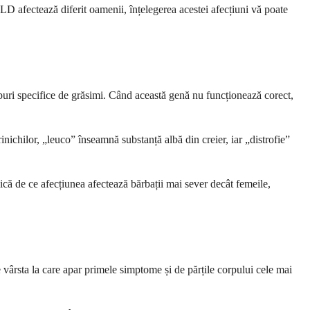
LD afectează diferit oamenii, înțelegerea acestei afecțiuni vă poate
ri specifice de grăsimi. Când această genă nu funcționează corect,
nichilor, „leuco” înseamnă substanță albă din creier, iar „distrofie”
ă de ce afecțiunea afectează bărbații mai sever decât femeile,
 vârsta la care apar primele simptome și de părțile corpului cele mai