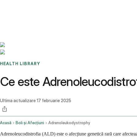
Benchmarks
Stories
FAQ
Sign up / Log in
HEALTH LIBRARY
Ce este Adrenoleucodistro
Ultima actualizare
17 februarie 2025
Acasă
Boli și Afecțiuni
Adrenoleukodystrophy
Adrenoleucodistrofia (ALD) este o afecțiune genetică rară care afectea