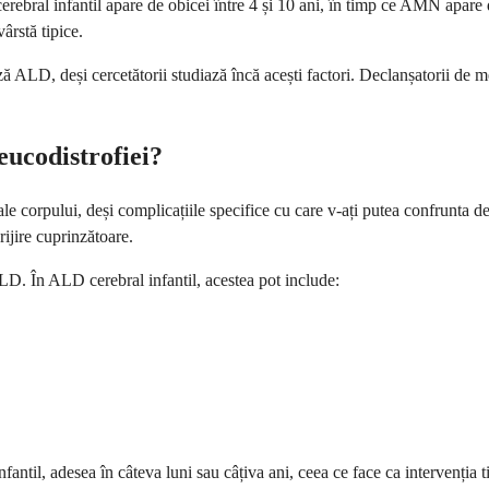
ebral infantil apare de obicei între 4 și 10 ani, în timp ce AMN apare de
ârstă tipice.
ă ALD, deși cercetătorii studiază încă acești factori. Declanșatorii de me
eucodistrofiei?
 corpului, deși complicațiile specifice cu care v-ați putea confrunta de
rijire cuprinzătoare.
LD. În ALD cerebral infantil, acestea pot include:
ntil, adesea în câteva luni sau câțiva ani, ceea ce face ca intervenția ti