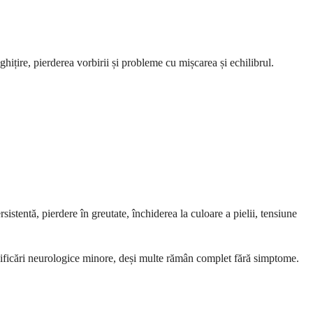
ițire, pierderea vorbirii și probleme cu mișcarea și echilibrul.
stentă, pierdere în greutate, închiderea la culoare a pielii, tensiune
dificări neurologice minore, deși multe rămân complet fără simptome.