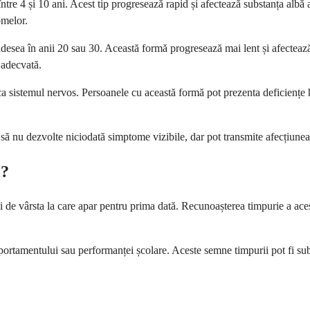
ntre 4 și 10 ani. Acest tip progresează rapid și afectează substanța albă
omelor.
sea în anii 20 sau 30. Această formă progresează mai lent și afectează 
 adecvată.
a sistemul nervos. Persoanele cu această formă pot prezenta deficiențe
 să nu dezvolte niciodată simptome vizibile, dar pot transmite afecțiunea 
i?
i de vârsta la care apar pentru prima dată. Recunoașterea timpurie a aces
portamentului sau performanței școlare. Aceste semne timpurii pot fi subt