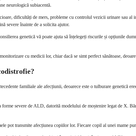
iune neurologică subiacentă.
cioare, dificultăți de mers, probleme cu controlul vezicii urinare sau al
nă severe înainte de a solicita ajutor.
onsilierea genetică vă poate ajuta să înțelegeți riscurile și opțiunile du
 monitorizare cu medicii lor, chiar dacă se simt perfect sănătoase, deoar
codistrofie?
ecedente familiale ale afecțiunii, deoarece este o tulburare genetică ere
olta forme severe de ALD, datorită modelului de moștenire legat de X. B
 pot transmite afecțiunea copiilor lor. Fiecare copil al unei mame pur