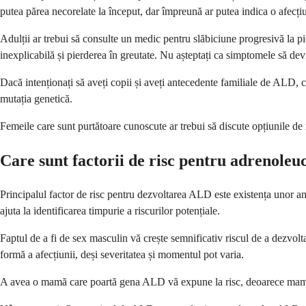
putea părea necorelate la început, dar împreună ar putea indica o afecț
Adulții ar trebui să consulte un medic pentru slăbiciune progresivă la pi
inexplicabilă și pierderea în greutate. Nu așteptați ca simptomele să devi
Dacă intenționați să aveți copii și aveți antecedente familiale de ALD, c
mutația genetică.
Femeile care sunt purtătoare cunoscute ar trebui să discute opțiunile de
Care sunt factorii de risc pentru adrenoleu
Principalul factor de risc pentru dezvoltarea ALD este existența unor ant
ajuta la identificarea timpurie a riscurilor potențiale.
Faptul de a fi de sex masculin vă crește semnificativ riscul de a dezv
formă a afecțiunii, deși severitatea și momentul pot varia.
A avea o mamă care poartă gena ALD vă expune la risc, deoarece mamele