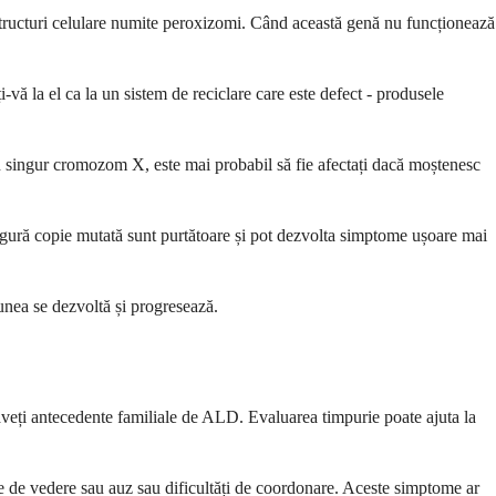
 structuri celulare numite peroxizomi. Când această genă nu funcționează
-vă la el ca la un sistem de reciclare care este defect - produsele
n singur cromozom X, este mai probabil să fie afectați dacă moștenesc
ingură copie mutată sunt purtătoare și pot dezvolta simptome ușoare mai
iunea se dezvoltă și progresează.
 aveți antecedente familiale de ALD. Evaluarea timpurie poate ajuta la
e de vedere sau auz sau dificultăți de coordonare. Aceste simptome ar