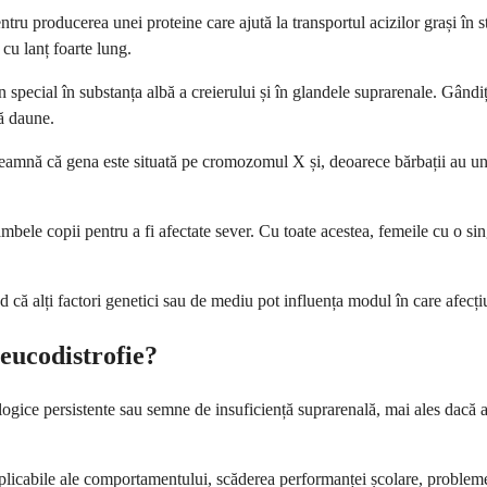
ru producerea unei proteine care ajută la transportul acizilor grași în
cu lanț foarte lung.
 special în substanța albă a creierului și în glandele suprarenale. Gândiți
că daune.
seamnă că gena este situată pe cromozomul X și, deoarece bărbații au u
bele copii pentru a fi afectate sever. Cu toate acestea, femeile cu o s
nd că alți factori genetici sau de mediu pot influența modul în care afecț
eucodistrofie?
ologice persistente sau semne de insuficiență suprarenală, mai ales dacă
xplicabile ale comportamentului, scăderea performanței școlare, problem