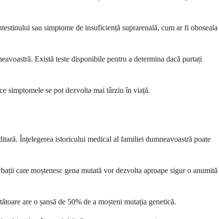
 intestinului sau simptome de insuficiență suprarenală, cum ar fi oboseala
mneavoastră. Există teste disponibile pentru a determina dacă purtați
ece simptomele se pot dezvolta mai târziu în viață.
ditară. Înțelegerea istoricului medical al familiei dumneavoastră poate
ărbații care moștenesc gena mutată vor dezvolta aproape sigur o anumită
tătoare are o șansă de 50% de a moșteni mutația genetică.