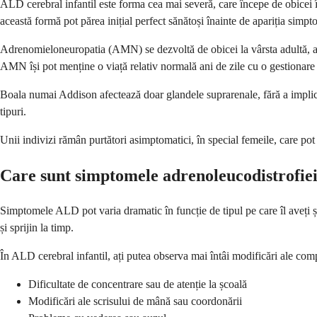
ALD cerebral infantil este forma cea mai severă, care începe de obicei î
această formă pot părea inițial perfect sănătoși înainte de apariția simpt
Adrenomieloneuropatia (AMN) se dezvoltă de obicei la vârsta adultă, ade
AMN își pot menține o viață relativ normală ani de zile cu o gestionare
Boala numai Addison afectează doar glandele suprarenale, fără a implic
tipuri.
Unii indivizi rămân purtători asimptomatici, în special femeile, care pot
Care sunt simptomele adrenoleucodistrofie
Simptomele ALD pot varia dramatic în funcție de tipul pe care îl aveți ș
și sprijin la timp.
În ALD cerebral infantil, ați putea observa mai întâi modificări ale com
Dificultate de concentrare sau de atenție la școală
Modificări ale scrisului de mână sau coordonării