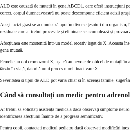
ALD este cauzată de mutații în gena ABCD1, care oferă instrucțiuni pent
corect, corpul dumneavoastră nu poate descompune eficient acizii grași 
Acești acizi grași se acumulează apoi în diverse țesuturi din organism, în
reziduale care ar trebui procesate și eliminate se acumulează și provoa
Afecțiunea este moștenită într-un model recesiv legat de X. Aceasta în
gena mutată.
Femeile au doi cromozomi X, așa că au nevoie de obicei de mutații în am
târziu în viață, datorită unui proces numit inactivare X.
Severitatea și tipul de ALD pot varia chiar și în aceeași familie, sugerâ
Când să consultați un medic pentru adrenol
Ar trebui să solicitați asistență medicală dacă observați simptome neur
identificarea afecțiunii înainte de a progresa semnificativ.
Pentru copii, contactați medicul pediatru dacă observați modificări ine