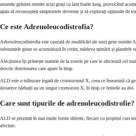
anumite grăsimi numite acizi grași cu lanț foarte lung, provocând acumul
ajuta să recunoașteți simptomele devreme și să explorați opțiunile de tra
Ce este Adrenoleucodistrofia?
Adrenoleucodistrofia este cauzată de modificări ale unei gene numite 
substanțele grase se acumulează în creier, măduva spinării și glandele s
Afecțiunea își primește numele de la zonele pe care le afectează cel mai 
descrie deteriorarea care apare în timp.
ALD este o tulburare legată de cromozomul X, ceea ce înseamnă că gena
deoarece bărbații au un singur cromozom X, în timp ce femeile au doi.
Care sunt tipurile de adrenoleucodistrofie?
ALD se prezintă în mai multe forme diferite, fiecare cu propriul curs tem
afectate.