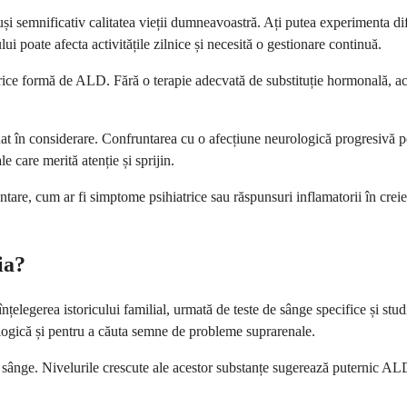
uși semnificativ calitatea vieții dumneavoastră. Ați putea experimenta di
lui poate afecta activitățile zilnice și necesită o gestionare continuă.
rice formă de ALD. Fără o terapie adecvată de substituție hormonală, ace
t în considerare. Confruntarea cu o afecțiune neurologică progresivă poat
 care merită atenție și sprijin.
are, cum ar fi simptome psihiatrice sau răspunsuri inflamatorii în creier
ia?
elegerea istoricului familial, urmată de teste de sânge specifice și st
ologică și pentru a căuta semne de probleme suprarenale.
 din sânge. Nivelurile crescute ale acestor substanțe sugerează puterni