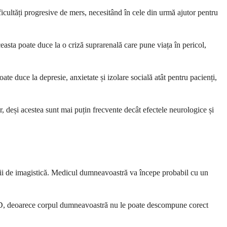
ficultăți progresive de mers, necesitând în cele din urmă ajutor pentru
asta poate duce la o criză suprarenală care pune viața în pericol,
e duce la depresie, anxietate și izolare socială atât pentru pacienți,
, deși acestea sunt mai puțin frecvente decât efectele neurologice și
udii de imagistică. Medicul dumneavoastră va începe probabil cu un
c ALD, deoarece corpul dumneavoastră nu le poate descompune corect