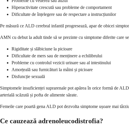
Probleme cu vederea sau auzul
Hiperactivitate crescută sau probleme de comportament
Dificultate de înțelegere sau de respectare a instrucțiunilor
Pe măsură ce ALD cerebral infantil progresează, apar de obicei simptome 
AMN cu debut la adult tinde să se prezinte cu simptome diferite care se 
Rigiditate și slăbiciune la picioare
Dificultate de mers sau de menținere a echilibrului
Probleme cu controlul vezicii urinare sau al intestinului
Amorțeală sau furnicături la mâini și picioare
Disfuncție sexuală
Simptomele insuficienței suprarenale pot apărea în orice formă de ALD și
arterială scăzută și pofta de alimente sărate.
Femeile care poartă gena ALD pot dezvolta simptome ușoare mai târziu î
Ce cauzează adrenoleucodistrofia?