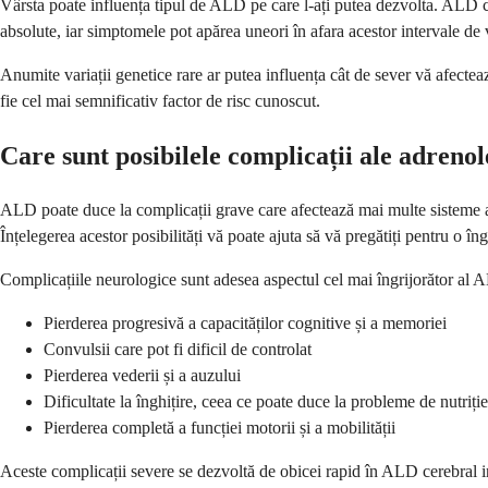
Vârsta poate influența tipul de ALD pe care l-ați putea dezvolta. ALD cer
absolute, iar simptomele pot apărea uneori în afara acestor intervale de v
Anumite variații genetice rare ar putea influența cât de sever vă afecteaz
fie cel mai semnificativ factor de risc cunoscut.
Care sunt posibilele complicații ale adrenol
ALD poate duce la complicații grave care afectează mai multe sisteme ale
Înțelegerea acestor posibilități vă poate ajuta să vă pregătiți pentru o îng
Complicațiile neurologice sunt adesea aspectul cel mai îngrijorător al A
Pierderea progresivă a capacităților cognitive și a memoriei
Convulsii care pot fi dificil de controlat
Pierderea vederii și a auzului
Dificultate la înghițire, ceea ce poate duce la probleme de nutriție
Pierderea completă a funcției motorii și a mobilității
Aceste complicații severe se dezvoltă de obicei rapid în ALD cerebral infa