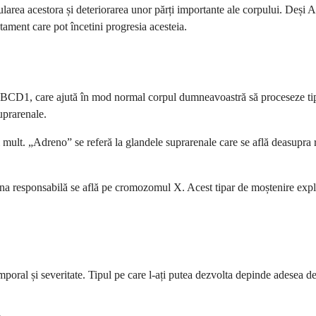
area acestora și deteriorarea unor părți importante ale corpului. Deși A
tament care pot încetini progresia acesteia.
ABCD1, care ajută în mod normal corpul dumneavoastră să proceseze tipu
uprarenale.
mult. „Adreno” se referă la glandele suprarenale care se află deasupra ri
 responsabilă se află pe cromozomul X. Acest tipar de moștenire explic
poral și severitate. Tipul pe care l-ați putea dezvolta depinde adesea de