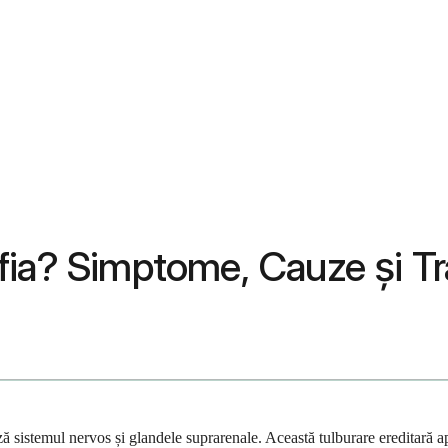
fia? Simptome, Cauze și T
ză sistemul nervos și glandele suprarenale. Această tulburare ereditar