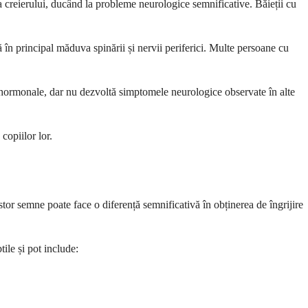
 a creierului, ducând la probleme neurologice semnificative. Băieții cu
în principal măduva spinării și nervii periferici. Multe persoane cu
 hormonale, dar nu dezvoltă simptomele neurologice observate în alte
copiilor lor.
tor semne poate face o diferență semnificativă în obținerea de îngrijire
ile și pot include: