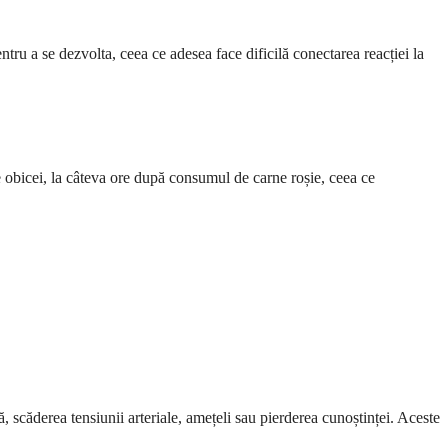
ru a se dezvolta, ceea ce adesea face dificilă conectarea reacției la
e obicei, la câteva ore după consumul de carne roșie, ceea ce
, scăderea tensiunii arteriale, amețeli sau pierderea cunoștinței. Aceste