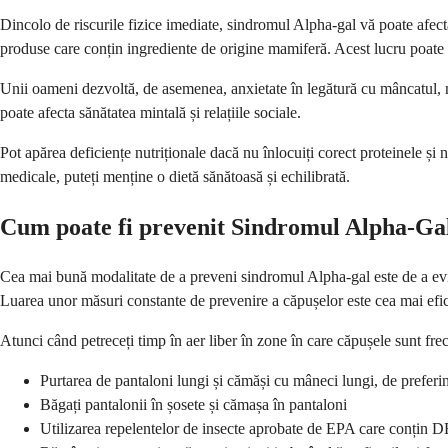
Dincolo de riscurile fizice imediate, sindromul Alpha-gal vă poate afecta 
produse care conțin ingrediente de origine mamiferă. Acest lucru poate face
Unii oameni dezvoltă, de asemenea, anxietate în legătură cu mâncatul, m
poate afecta sănătatea mintală și relațiile sociale.
Pot apărea deficiențe nutriționale dacă nu înlocuiți corect proteinele și 
medicale, puteți menține o dietă sănătoasă și echilibrată.
Cum poate fi prevenit Sindromul Alpha-Ga
Cea mai bună modalitate de a preveni sindromul Alpha-gal este de a evi
Luarea unor măsuri constante de prevenire a căpușelor este cea mai efi
Atunci când petreceți timp în aer liber în zone în care căpușele sunt frec
Purtarea de pantaloni lungi și cămăși cu mâneci lungi, de preferin
Băgați pantalonii în șosete și cămașa în pantaloni
Utilizarea repelentelor de insecte aprobate de EPA care conțin 