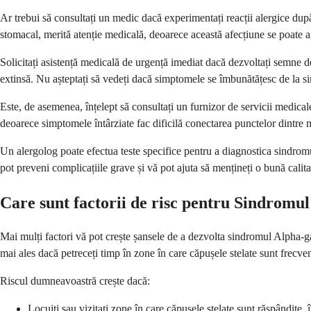
Ar trebui să consultați un medic dacă experimentați reacții alergice dup
stomacal, merită atenție medicală, deoarece această afecțiune se poate a
Solicitați asistență medicală de urgență imediat dacă dezvoltați semne de 
extinsă. Nu așteptați să vedeți dacă simptomele se îmbunătățesc de la si
Este, de asemenea, înțelept să consultați un furnizor de servicii medica
deoarece simptomele întârziate fac dificilă conectarea punctelor dintre m
Un alergolog poate efectua teste specifice pentru a diagnostica sindromu
pot preveni complicațiile grave și vă pot ajuta să mențineți o bună calitat
Care sunt factorii de risc pentru Sindromu
Mai mulți factori vă pot crește șansele de a dezvolta sindromul Alpha-gal
mai ales dacă petreceți timp în zone în care căpușele stelate sunt frecven
Riscul dumneavoastră crește dacă:
Locuiți sau vizitați zone în care căpușele stelate sunt răspândite, 