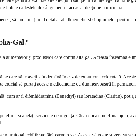
ntare pentru a exclude alte afecțiuni sau pentru a înțelege mai bine gra
de fiabile ca testele de sânge pentru această afecțiune particulară.
a, să țineți un jurnal detaliat al alimentelor și simptomelor pentru a aju
lpha-Gal?
a alimentelor și produselor care conțin alfa-gal. Aceasta înseamnă elimin
 care să le aveți la îndemână în caz de expunere accidentală. Acestea i
te crucial să purtați aceste medicamente cu dumneavoastră în permanență ș
cală, cum ar fi difenhidramina (Benadryl) sau loratadina (Claritin), pot 
epinefrină și apelați serviciile de urgență. Chiar dacă epinefrina ajută, 
l.
e nutrițional echilibrate fără carne roșie. Acesta vă poate sugera surse al