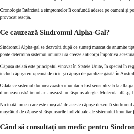
Cronologia întârziată a simptomelor îi confundă adesea pe oameni și pe m
provocat reacția.
Ce cauzează Sindromul Alpha-Gal?
Sindromul Alpha-gal se dezvoltă după ce sunteți mușcat de anumite tipur
poate determina sistemul imunitar să creeze anticorpi împotriva acestuia
Căpușa stelată este principalul vinovat în Statele Unite, în special în reg
includ căpușa europeană de ricin și căpușa de paralizie găsită în Austral
Odată ce sistemul dumneavoastră imunitar a fost sensibilizată la alfa-ga
dumneavoastră imunitar lansează un răspuns alergic. Molecula alfa-gal es
Nu toată lumea care este mușcată de aceste căpușe dezvoltă sindromul Al
mușcături de căpușe și răspunsurile individuale ale sistemului imunitar 
Când să consultați un medic pentru Sindr