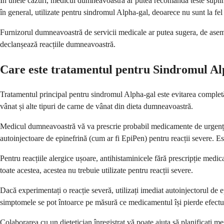
În unele cazuri, medicul dumneavoastră ar putea recomanda teste suplime
în general, utilizate pentru sindromul Alpha-gal, deoarece nu sunt la fel 
Furnizorul dumneavoastră de servicii medicale ar putea sugera, de asemene
declanșează reacțiile dumneavoastră.
Care este tratamentul pentru Sindromul A
Tratamentul principal pentru sindromul Alpha-gal este evitarea completă 
vânat și alte tipuri de carne de vânat din dieta dumneavoastră.
Medicul dumneavoastră vă va prescrie probabil medicamente de urgență pe
autoinjectoare de epinefrină (cum ar fi EpiPen) pentru reacții severe. Es
Pentru reacțiile alergice ușoare, antihistaminicele fără prescripție medi
toate acestea, acestea nu trebuie utilizate pentru reacții severe.
Dacă experimentați o reacție severă, utilizați imediat autoinjectorul de 
simptomele se pot întoarce pe măsură ce medicamentul își pierde efectu
Colaborarea cu un dietetician înregistrat vă poate ajuta să planificați mes