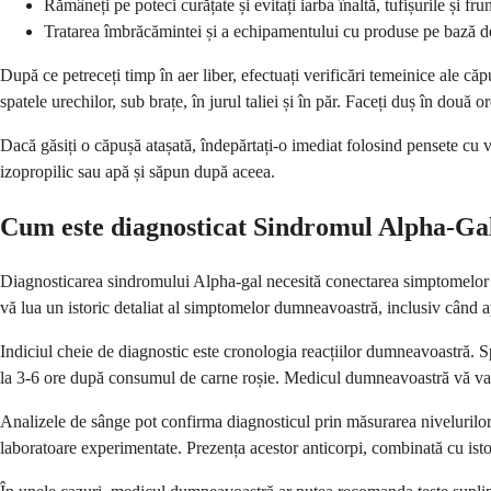
Rămâneți pe poteci curățate și evitați iarba înaltă, tufișurile și f
Tratarea îmbrăcămintei și a echipamentului cu produse pe bază d
După ce petreceți timp în aer liber, efectuați verificări temeinice ale 
spatele urechilor, sub brațe, în jurul taliei și în păr. Faceți duș în două 
Dacă găsiți o căpușă atașată, îndepărtați-o imediat folosind pensete cu v
izopropilic sau apă și săpun după aceea.
Cum este diagnosticat Sindromul Alpha-Ga
Diagnosticarea sindromului Alpha-gal necesită conectarea simptomelor 
vă lua un istoric detaliat al simptomelor dumneavoastră, inclusiv când 
Indiciul cheie de diagnostic este cronologia reacțiilor dumneavoastră. S
la 3-6 ore după consumul de carne roșie. Medicul dumneavoastră vă va în
Analizele de sânge pot confirma diagnosticul prin măsurarea nivelurilor 
laboratoare experimentate. Prezența acestor anticorpi, combinată cu ist