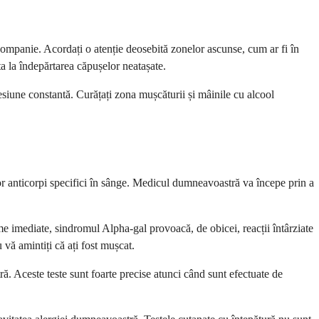
companie. Acordați o atenție deosebită zonelor ascunse, cum ar fi în
uta la îndepărtarea căpușelor neatașate.
resiune constantă. Curățați zona mușcăturii și mâinile cu alcool
 anticorpi specifici în sânge. Medicul dumneavoastră va începe prin a
e imediate, sindromul Alpha-gal provoacă, de obicei, reacții întârziate
vă amintiți că ați fost mușcat.
ă. Aceste teste sunt foarte precise atunci când sunt efectuate de