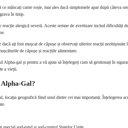
ă ce mâncați carne roșie, mai ales dacă simptomele apar după câteva ore.
grava în timp.
reacție alergică severă. Aceste semne de avertizare includ dificultăți de r
ne.
le dacă ați fost mușcat de căpușe și observați ulterior reacții neobișnui
ușcăturile de căpușe și reacțiile alimentare.
l Alpha-gal și pentru a vă ajuta să înțelegeți cum să gestionați în sigur
e a vieții.
l Alpha-Gal?
, locația geografică fiind unul dintre cei mai importanți. Înțelegerea ace
te.
în special sud-estul și sud-centrul Statelor Unite