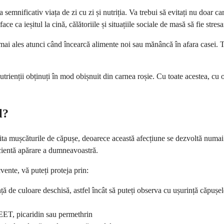
semnificativ viața de zi cu zi și nutriția. Va trebui să evitați nu doar c
 ca ieșitul la cină, călătoriile și situațiile sociale de masă să fie stres
ai ales atunci când încearcă alimente noi sau mănâncă în afara casei. T
nutrienții obținuți în mod obișnuit din carnea roșie. Cu toate acestea, cu 
l?
ta mușcăturile de căpușe, deoarece această afecțiune se dezvoltă numai 
cientă apărare a dumneavoastră.
vente, vă puteți proteja prin:
ță de culoare deschisă, astfel încât să puteți observa cu ușurință căpușel
DEET, picaridin sau permethrin