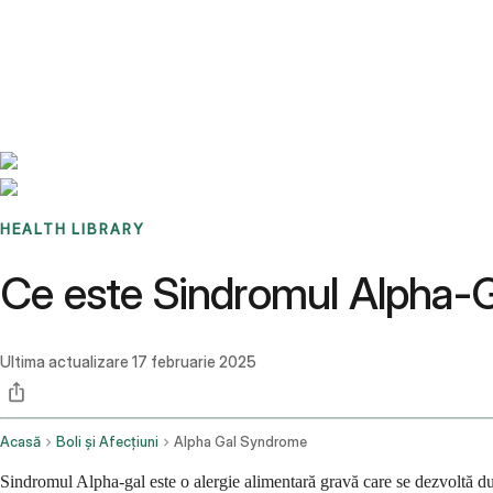
Benchmarks
Stories
FAQ
Sign up / Log in
HEALTH LIBRARY
Ce este Sindromul Alpha-
Ultima actualizare
17 februarie 2025
Acasă
Boli și Afecțiuni
Alpha Gal Syndrome
Sindromul Alpha-gal este o alergie alimentară gravă care se dezvoltă du