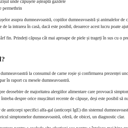
runzișul unde căpușele așteaptă gazdele
e permethrin
căpușelor asupra dumneavoastră, copiilor dumneavoastră și animalelor de 
ore de la intrarea în casă, dacă este posibil, deoarece acest lucru poate aj
ârf fin. Prindeți căpușa cât mai aproape de piele și trageți în sus cu o p
l?
dumneavoastră la consumul de carne roșie și confirmarea prezenței unor
apar în raport cu mesele dumneavoastră.
pre deosebire de majoritatea alergiilor alimentare care provoacă simptom
treba despre orice mușcături recente de căpușe, deși este posibil să nu 
de anticorpi specifici alfa-gal (anticorpi IgE) din sistemul dumneavoastr
oricul simptomelor dumneavoastră, oferă, de obicei, un diagnostic clar.