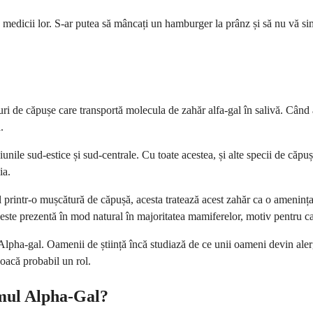
edicii lor. S-ar putea să mâncați un hamburger la prânz și să nu vă simți
i de căpușe care transportă molecula de zahăr alfa-gal în salivă. Când 
.
iunile sud-estice și sud-centrale. Cu toate acestea, și alte specii de căpu
ia.
l printr-o mușcătură de căpușă, acesta tratează acest zahăr ca o amenința
te prezentă în mod natural în majoritatea mamiferelor, motiv pentru care 
pha-gal. Oamenii de știință încă studiază de ce unii oameni devin alergi
joacă probabil un rol.
omul Alpha-Gal?