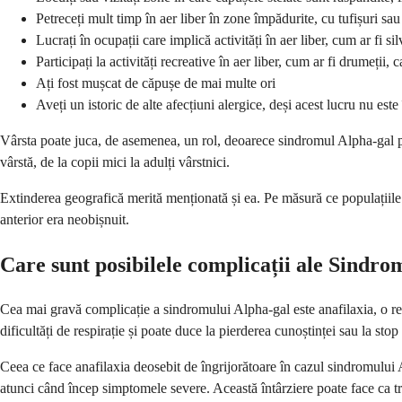
Petreceți mult timp în aer liber în zone împădurite, cu tufișuri sau
Lucrați în ocupații care implică activități în aer liber, cum ar fi s
Participați la activități recreative în aer liber, cum ar fi drumeții
Ați fost mușcat de căpușe de mai multe ori
Aveți un istoric de alte afecțiuni alergice, deși acest lucru nu est
Vârsta poate juca, de asemenea, un rol, deoarece sindromul Alpha-gal pare
vârstă, de la copii mici la adulți vârstnici.
Extinderea geografică merită menționată și ea. Pe măsură ce populațiile 
anterior era neobișnuit.
Care sunt posibilele complicații ale Sindr
Cea mai gravă complicație a sindromului Alpha-gal este anafilaxia, o rea
dificultăți de respirație și poate duce la pierderea cunoștinței sau la stop
Ceea ce face anafilaxia deosebit de îngrijorătoare în cazul sindromului Al
atunci când încep simptomele severe. Această întârziere poate face ca tra