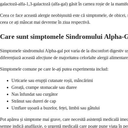
galactoză-alfa-1,3-galactoză (alfa-gal) găsit în carnea roșie de la mamif
Ceea ce face această alergie neobișnuită este că simptomele, de obicei, 
ceea ce ați mâncat mai devreme în ziua respectivă.
Care sunt simptomele Sindromului Alpha-
Simptomele sindromului Alpha-gal pot varia de la disconfort digestiv ușo
diferențiază această afecțiune de majoritatea celorlalte alergii alimentar
Simptomele comune pe care le-ați putea experimenta includ:
Urticarie sau erupții cutanate roșii, mâncărimi
Greață, crampe stomacale sau diaree
Nas înfundat sau curgător
Strănut sau dureri de cap
Umflare ușoară a buzelor, feței, limbii sau gâtului
Pot apărea și simptome mai grave, care necesită asistență medicală imediat
semne indică anafilaxie, o urgență medicală care poate pune viața în per