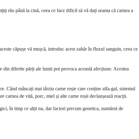
ți rău până la cină, ceea ce face dificil să vă dați seama că carnea a
aceste căpușe vă mușcă, introduc acest zahăr în fluxul sanguin, ceea ce
șe din diferite părți ale lumii pot provoca această afecțiune. Acestea
re. Când mâncați mai târziu carne roșie care conține alfa-gal, sistemul
carnea de vită, porc, miel și alte carne roșii declanșează reacții.
ci, în timp ce alții nu, dar factori precum genetica, numărul de