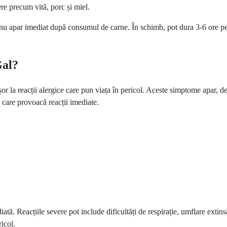
ere precum vită, porc și miel.
nu apar imediat după consumul de carne. În schimb, pot dura 3-6 ore pent
Gal?
r la reacții alergice care pun viața în pericol. Aceste simptome apar, d
e care provoacă reacții imediate.
ă. Reacțiile severe pot include dificultăți de respirație, umflare extinsă
icol.