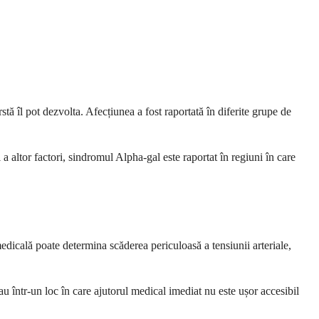
tă îl pot dezvolta. Afecțiunea a fost raportată în diferite grupe de
 altor factori, sindromul Alpha-gal este raportat în regiuni în care
edicală poate determina scăderea periculoasă a tensiunii arteriale,
au într-un loc în care ajutorul medical imediat nu este ușor accesibil