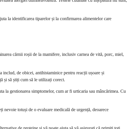
vitatea alergiei dumneavoastră. Testele cutanate cu înțepătură nu sunt,
ta la identificarea tiparelor și la confirmarea alimentelor care
area cărnii roșii de la mamifere, inclusiv carnea de vită, porc, miel,
nclud, de obicei, antihistaminice pentru reacții ușoare și
i să știți cum să le utilizați corect.
ajuta la gestionarea simptomelor, cum ar fi urticaria sau mâncărimea. Cu
aveți nevoie totuși de o evaluare medicală de urgență, deoarece
ternative de proteine și vă poate ajuta să vă asigurați că primiți toți