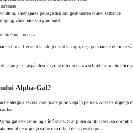
 ierboase
ilvicultura, amenajarea peisagistică sau gestionarea faunei sălbatice
, camping, vânătoare sau grădinărit
e întotdeauna necesar
 a fi mai frecvent la adulți decât la copii, deși persoanele de orice vârs
de căpușe se răspândesc în zone noi din cauza schimbărilor climatice și a
omului Alpha-Gal?
cție alergică severă care poate pune viața în pericol. Această urgență m
 cardiac.
pha-gal este cronologia întârziată. S-ar putea să fiți acasă, să dormiți s
tamentul de urgență să fie mai dificil de accesat rapid.