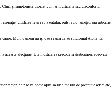
 Chiar și simptomele ușoare, cum ar fi urticaria sau disconfortul
espirație, umflarea feței sau a gâtului, puls rapid, amețeli sau urticarie
te la carne. Mulți oameni nu își dau seama că au sindromul Alpha-gal,
anță această afecțiune. Diagnosticarea precoce și gestionarea adecvată
stor factori de risc vă poate ajuta să luați măsuri de precauție adecvate,