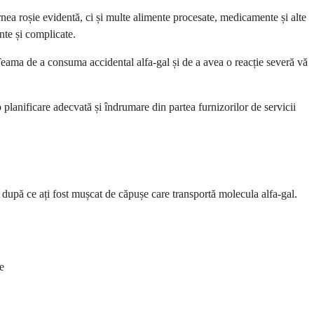
arnea roșie evidentă, ci și multe alimente procesate, medicamente și alte
ante și complicate.
eama de a consuma accidental alfa-gal și de a avea o reacție severă vă
o planificare adecvată și îndrumare din partea furnizorilor de servicii
după ce ați fost mușcat de căpușe care transportă molecula alfa-gal.
e