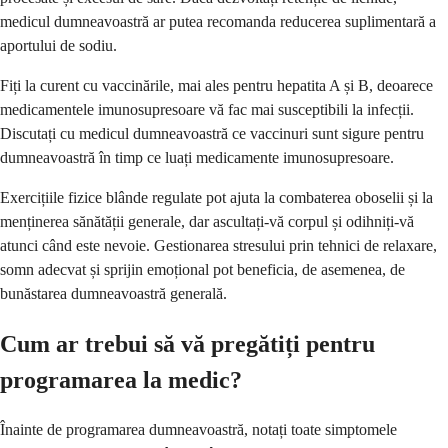
medicul dumneavoastră ar putea recomanda reducerea suplimentară a
aportului de sodiu.
Fiți la curent cu vaccinările, mai ales pentru hepatita A și B, deoarece
medicamentele imunosupresoare vă fac mai susceptibili la infecții.
Discutați cu medicul dumneavoastră ce vaccinuri sunt sigure pentru
dumneavoastră în timp ce luați medicamente imunosupresoare.
Exercițiile fizice blânde regulate pot ajuta la combaterea oboselii și la
menținerea sănătății generale, dar ascultați-vă corpul și odihniți-vă
atunci când este nevoie. Gestionarea stresului prin tehnici de relaxare,
somn adecvat și sprijin emoțional pot beneficia, de asemenea, de
bunăstarea dumneavoastră generală.
Cum ar trebui să vă pregătiți pentru
programarea la medic?
Înainte de programarea dumneavoastră, notați toate simptomele