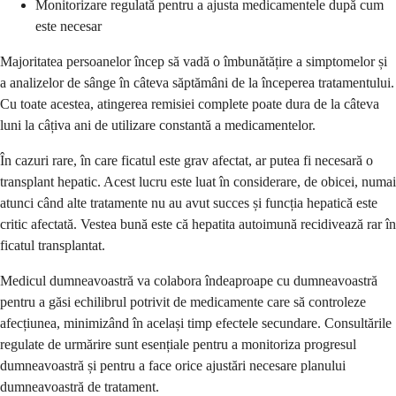
Monitorizare regulată pentru a ajusta medicamentele după cum
este necesar
Majoritatea persoanelor încep să vadă o îmbunătățire a simptomelor și
a analizelor de sânge în câteva săptămâni de la începerea tratamentului.
Cu toate acestea, atingerea remisiei complete poate dura de la câteva
luni la câțiva ani de utilizare constantă a medicamentelor.
În cazuri rare, în care ficatul este grav afectat, ar putea fi necesară o
transplant hepatic. Acest lucru este luat în considerare, de obicei, numai
atunci când alte tratamente nu au avut succes și funcția hepatică este
critic afectată. Vestea bună este că hepatita autoimună recidivează rar în
ficatul transplantat.
Medicul dumneavoastră va colabora îndeaproape cu dumneavoastră
pentru a găsi echilibrul potrivit de medicamente care să controleze
afecțiunea, minimizând în același timp efectele secundare. Consultările
regulate de urmărire sunt esențiale pentru a monitoriza progresul
dumneavoastră și pentru a face orice ajustări necesare planului
dumneavoastră de tratament.