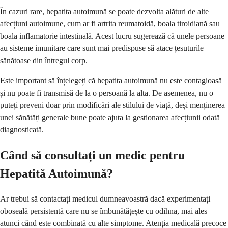
În cazuri rare, hepatita autoimună se poate dezvolta alături de alte
afecțiuni autoimune, cum ar fi artrita reumatoidă, boala tiroidiană sau
boala inflamatorie intestinală. Acest lucru sugerează că unele persoane
au sisteme imunitare care sunt mai predispuse să atace țesuturile
sănătoase din întregul corp.
Este important să înțelegeți că hepatita autoimună nu este contagioasă
și nu poate fi transmisă de la o persoană la alta. De asemenea, nu o
puteți preveni doar prin modificări ale stilului de viață, deși menținerea
unei sănătăți generale bune poate ajuta la gestionarea afecțiunii odată
diagnosticată.
Când să consultați un medic pentru
Hepatită Autoimună?
Ar trebui să contactați medicul dumneavoastră dacă experimentați
oboseală persistentă care nu se îmbunătățește cu odihna, mai ales
atunci când este combinată cu alte simptome. Atenția medicală precoce