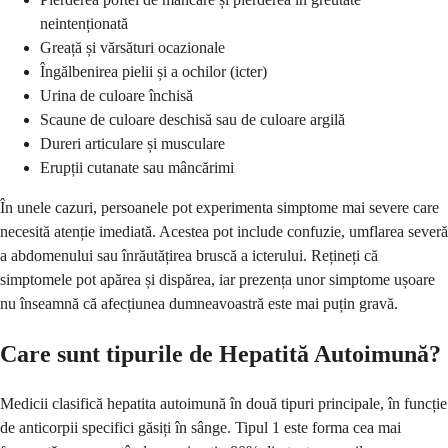
neintenționată
Greață și vărsături ocazionale
Îngălbenirea pielii și a ochilor (icter)
Urina de culoare închisă
Scaune de culoare deschisă sau de culoare argilă
Dureri articulare și musculare
Erupții cutanate sau mâncărimi
În unele cazuri, persoanele pot experimenta simptome mai severe care
necesită atenție imediată. Acestea pot include confuzie, umflarea severă
a abdomenului sau înrăutățirea bruscă a icterului. Rețineți că
simptomele pot apărea și dispărea, iar prezența unor simptome ușoare
nu înseamnă că afecțiunea dumneavoastră este mai puțin gravă.
Care sunt tipurile de Hepatită Autoimună?
Medicii clasifică hepatita autoimună în două tipuri principale, în funcție
de anticorpii specifici găsiți în sânge. Tipul 1 este forma cea mai