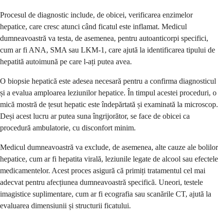
Procesul de diagnostic include, de obicei, verificarea enzimelor
hepatice, care cresc atunci când ficatul este inflamat. Medicul
dumneavoastră va testa, de asemenea, pentru autoanticorpi specifici,
cum ar fi ANA, SMA sau LKM-1, care ajută la identificarea tipului de
hepatită autoimună pe care l-ați putea avea.
O biopsie hepatică este adesea necesară pentru a confirma diagnosticul
și a evalua amploarea leziunilor hepatice. În timpul acestei proceduri, o
mică mostră de țesut hepatic este îndepărtată și examinată la microscop.
Deși acest lucru ar putea suna îngrijorător, se face de obicei ca
procedură ambulatorie, cu disconfort minim.
Medicul dumneavoastră va exclude, de asemenea, alte cauze ale bolilor
hepatice, cum ar fi hepatita virală, leziunile legate de alcool sau efectele
medicamentelor. Acest proces asigură că primiți tratamentul cel mai
adecvat pentru afecțiunea dumneavoastră specifică. Uneori, testele
imagistice suplimentare, cum ar fi ecografia sau scanările CT, ajută la
evaluarea dimensiunii și structurii ficatului.