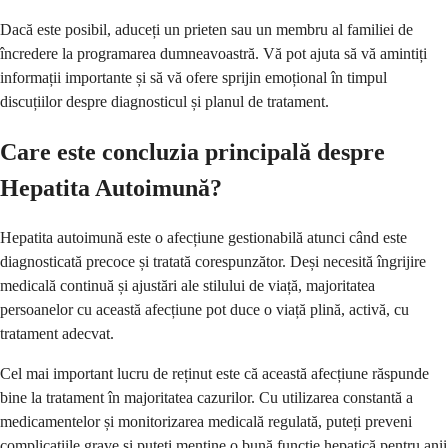
Dacă este posibil, aduceți un prieten sau un membru al familiei de
încredere la programarea dumneavoastră. Vă pot ajuta să vă amintiți
informații importante și să vă ofere sprijin emoțional în timpul
discuțiilor despre diagnosticul și planul de tratament.
Care este concluzia principală despre
Hepatita Autoimună?
Hepatita autoimună este o afecțiune gestionabilă atunci când este
diagnosticată precoce și tratată corespunzător. Deși necesită îngrijire
medicală continuă și ajustări ale stilului de viață, majoritatea
persoanelor cu această afecțiune pot duce o viață plină, activă, cu
tratament adecvat.
Cel mai important lucru de reținut este că această afecțiune răspunde
bine la tratament în majoritatea cazurilor. Cu utilizarea constantă a
medicamentelor și monitorizarea medicală regulată, puteți preveni
complicațiile grave și puteți menține o bună funcție hepatică pentru anii