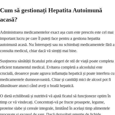
Cum să gestionați Hepatita Autoimună
acasă?
Administrarea medicamentelor exact așa cum este prescris este cel mai
important lucru pe care îl puteți face pentru a gestiona hepatita
autoimună acasă. Nu întrerupeți sau nu schimbați medicamentele fără a
consulta medicul, chiar dacă vă simțiți mai bine.
Susținerea sănătății ficatului prin alegeri de stil de viață poate completa
eficient tratamentul medical. Evitarea completă a alcoolului este
crucială, deoarece poate agrava inflamația hepatică și poate interfera cu
medicamentele dumneavoastră. Chiar și cantități mici de alcool pot fi
dăunătoare atunci când aveți o boală hepatică.
O dietă echilibrată și nutritivă vă ajută ficatul să funcționeze optim în
timp ce vă vindecați. Concentrați-vă pe fructe proaspete, legume,
proteine slabe și cereale integrale, limitând în același timp alimentele
procesate și excesul de sare. Dacă dezvoltați retenție de lichide,