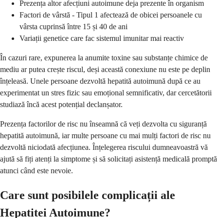
Prezența altor afecțiuni autoimune deja prezente în organism
Factori de vârstă - Tipul 1 afectează de obicei persoanele cu
vârsta cuprinsă între 15 și 40 de ani
Variații genetice care fac sistemul imunitar mai reactiv
În cazuri rare, expunerea la anumite toxine sau substanțe chimice de
mediu ar putea crește riscul, deși această conexiune nu este pe deplin
înțeleasă. Unele persoane dezvoltă hepatită autoimună după ce au
experimentat un stres fizic sau emoțional semnificativ, dar cercetătorii
studiază încă acest potențial declanșator.
Prezența factorilor de risc nu înseamnă că veți dezvolta cu siguranță
hepatită autoimună, iar multe persoane cu mai mulți factori de risc nu
dezvoltă niciodată afecțiunea. Înțelegerea riscului dumneavoastră vă
ajută să fiți atenți la simptome și să solicitați asistență medicală promptă
atunci când este nevoie.
Care sunt posibilele complicații ale
Hepatitei Autoimune?