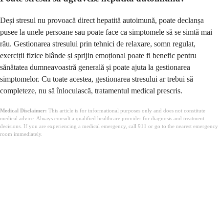
Deși stresul nu provoacă direct hepatită autoimună, poate declanșa
pusee la unele persoane sau poate face ca simptomele să se simtă mai
rău. Gestionarea stresului prin tehnici de relaxare, somn regulat,
exerciții fizice blânde și sprijin emoțional poate fi benefic pentru
sănătatea dumneavoastră generală și poate ajuta la gestionarea
simptomelor. Cu toate acestea, gestionarea stresului ar trebui să
completeze, nu să înlocuiască, tratamentul medical prescris.
Medical Disclaimer:
This article is for informational purposes only and does not constitute
medical advice. Always consult a qualified healthcare provider for diagnosis and treatment
decisions. If you are experiencing a medical emergency, call 911 or go to the nearest emergency
room immediately.