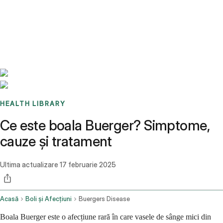
Benchmarks
Stories
FAQ
Sign up / Log in
HEALTH LIBRARY
Ce este boala Buerger? Simptome,
cauze și tratament
Ultima actualizare
17 februarie 2025
Acasă
Boli și Afecțiuni
Buergers Disease
Boala Buerger este o afecțiune rară în care vasele de sânge mici din