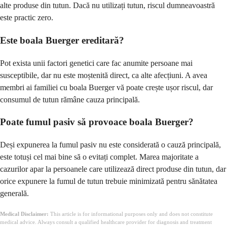
alte produse din tutun. Dacă nu utilizați tutun, riscul dumneavoastră
este practic zero.
Este boala Buerger ereditară?
Pot exista unii factori genetici care fac anumite persoane mai
susceptibile, dar nu este moștenită direct, ca alte afecțiuni. A avea
membri ai familiei cu boala Buerger vă poate crește ușor riscul, dar
consumul de tutun rămâne cauza principală.
Poate fumul pasiv să provoace boala Buerger?
Deși expunerea la fumul pasiv nu este considerată o cauză principală,
este totuși cel mai bine să o evitați complet. Marea majoritate a
cazurilor apar la persoanele care utilizează direct produse din tutun, dar
orice expunere la fumul de tutun trebuie minimizată pentru sănătatea
generală.
Medical Disclaimer:
This article is for informational purposes only and does not constitute
medical advice. Always consult a qualified healthcare provider for diagnosis and treatment