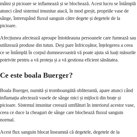
mâini și picioare se inflamează și se blochează. Acest lucru se întâmplă
atunci când sistemul imunitar atacă, în mod greșit, propriile vase de
sânge, întrerupând fluxul sanguin către degete și degetele de la
picioare.
Afecțiunea afectează aproape întotdeauna persoanele care fumează sau
utilizează produse din tutun. Deși pare înfricoșător, înțelegerea a ceea
ce se întâmplă în corpul dumneavoastră vă poate ajuta să luați măsurile
potrivite pentru a vă proteja și a vă gestiona eficient sănătatea.
Ce este boala Buerger?
Boala Buerger, numită și tromboangiită obliterantă, apare atunci când
inflamația afectează vasele de sânge mici și mijlocii din brațe și
picioare. Sistemul imunitar creează umflături în interiorul acestor vase,
ceea ce duce la cheaguri de sânge care blochează fluxul sanguin
normal.
Acest flux sanguin blocat înseamnă că degetele, degetele de la