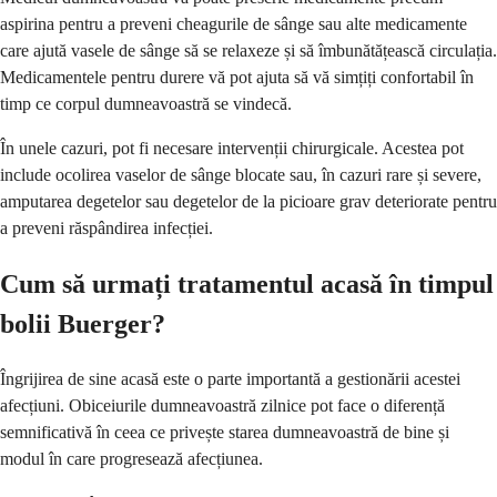
aspirina pentru a preveni cheagurile de sânge sau alte medicamente
care ajută vasele de sânge să se relaxeze și să îmbunătățească circulația.
Medicamentele pentru durere vă pot ajuta să vă simțiți confortabil în
timp ce corpul dumneavoastră se vindecă.
În unele cazuri, pot fi necesare intervenții chirurgicale. Acestea pot
include ocolirea vaselor de sânge blocate sau, în cazuri rare și severe,
amputarea degetelor sau degetelor de la picioare grav deteriorate pentru
a preveni răspândirea infecției.
Cum să urmați tratamentul acasă în timpul
bolii Buerger?
Îngrijirea de sine acasă este o parte importantă a gestionării acestei
afecțiuni. Obiceiurile dumneavoastră zilnice pot face o diferență
semnificativă în ceea ce privește starea dumneavoastră de bine și
modul în care progresează afecțiunea.