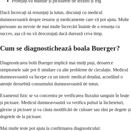
Protejați-vă mâinile și picioarele de leziuni și frig
Dacă încercați să renunțați la tutun, discutați cu medicul
dumneavoastră despre resurse și medicamente care vă pot ajuta. Multe
persoane au nevoie de mai multe încercări înainte de a renunța cu
succes, așa că nu vă descurajați dacă durează ceva timp.
Cum se diagnostichează boala Buerger?
Diagnosticarea bolii Buerger implică mai mulți pași, deoarece
simptomele sale pot fi similare cu alte probleme de circulație. Medicul
dumneavoastră va începe cu un istoric medical detaliat, acordând o
atenție deosebită consumului dumneavoastră de tutun.
Examenul fizic se va concentra pe verificarea fluxului sanguin în brațe
și picioare. Medicul dumneavoastră va verifica pulsul la încheieturi,
glezne și picioare și va căuta modificări de culoare sau răni pe degete și
degetele de la picioare.
Mai multe teste pot ajuta la confirmarea diagnosticului: