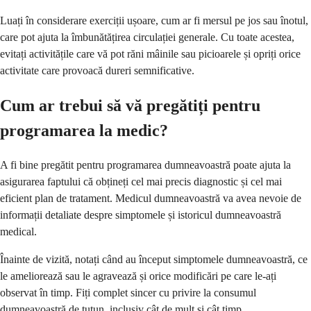
Luați în considerare exerciții ușoare, cum ar fi mersul pe jos sau înotul,
care pot ajuta la îmbunătățirea circulației generale. Cu toate acestea,
evitați activitățile care vă pot răni mâinile sau picioarele și opriți orice
activitate care provoacă dureri semnificative.
Cum ar trebui să vă pregătiți pentru
programarea la medic?
A fi bine pregătit pentru programarea dumneavoastră poate ajuta la
asigurarea faptului că obțineți cel mai precis diagnostic și cel mai
eficient plan de tratament. Medicul dumneavoastră va avea nevoie de
informații detaliate despre simptomele și istoricul dumneavoastră
medical.
Înainte de vizită, notați când au început simptomele dumneavoastră, ce
le ameliorează sau le agravează și orice modificări pe care le-ați
observat în timp. Fiți complet sincer cu privire la consumul
dumneavoastră de tutun, inclusiv cât de mult și cât timp.