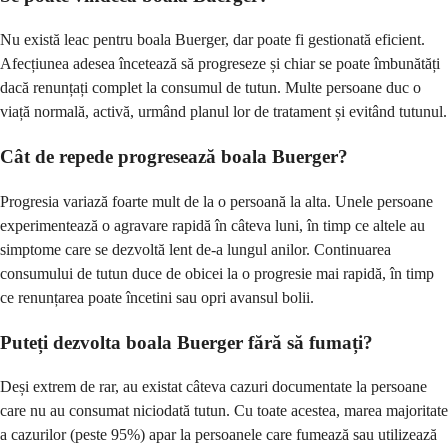
Nu există leac pentru boala Buerger, dar poate fi gestionată eficient.
Afecțiunea adesea încetează să progreseze și chiar se poate îmbunătăți
dacă renunțați complet la consumul de tutun. Multe persoane duc o
viață normală, activă, urmând planul lor de tratament și evitând tutunul.
Cât de repede progresează boala Buerger?
Progresia variază foarte mult de la o persoană la alta. Unele persoane
experimentează o agravare rapidă în câteva luni, în timp ce altele au
simptome care se dezvoltă lent de-a lungul anilor. Continuarea
consumului de tutun duce de obicei la o progresie mai rapidă, în timp
ce renunțarea poate încetini sau opri avansul bolii.
Puteți dezvolta boala Buerger fără să fumați?
Deși extrem de rar, au existat câteva cazuri documentate la persoane
care nu au consumat niciodată tutun. Cu toate acestea, marea majoritate
a cazurilor (peste 95%) apar la persoanele care fumează sau utilizează