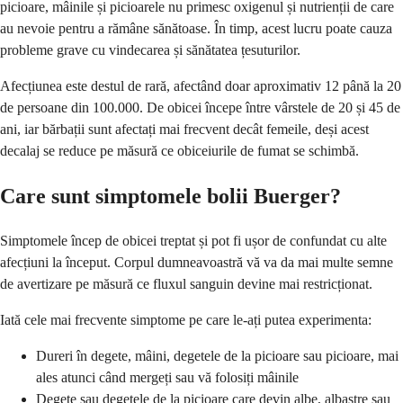
picioare, mâinile și picioarele nu primesc oxigenul și nutrienții de care
au nevoie pentru a rămâne sănătoase. În timp, acest lucru poate cauza
probleme grave cu vindecarea și sănătatea țesuturilor.
Afecțiunea este destul de rară, afectând doar aproximativ 12 până la 20
de persoane din 100.000. De obicei începe între vârstele de 20 și 45 de
ani, iar bărbații sunt afectați mai frecvent decât femeile, deși acest
decalaj se reduce pe măsură ce obiceiurile de fumat se schimbă.
Care sunt simptomele bolii Buerger?
Simptomele încep de obicei treptat și pot fi ușor de confundat cu alte
afecțiuni la început. Corpul dumneavoastră vă va da mai multe semne
de avertizare pe măsură ce fluxul sanguin devine mai restricționat.
Iată cele mai frecvente simptome pe care le-ați putea experimenta:
Dureri în degete, mâini, degetele de la picioare sau picioare, mai
ales atunci când mergeți sau vă folosiți mâinile
Degete sau degetele de la picioare care devin albe, albastre sau