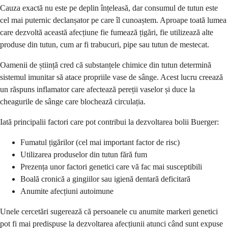
Cauza exactă nu este pe deplin înțeleasă, dar consumul de tutun este
cel mai puternic declanșator pe care îl cunoaștem. Aproape toată lumea
care dezvoltă această afecțiune fie fumează țigări, fie utilizează alte
produse din tutun, cum ar fi trabucuri, pipe sau tutun de mestecat.
Oamenii de știință cred că substanțele chimice din tutun determină
sistemul imunitar să atace propriile vase de sânge. Acest lucru creează
un răspuns inflamator care afectează pereții vaselor și duce la
cheagurile de sânge care blochează circulația.
Iată principalii factori care pot contribui la dezvoltarea bolii Buerger:
Fumatul țigărilor (cel mai important factor de risc)
Utilizarea produselor din tutun fără fum
Prezența unor factori genetici care vă fac mai susceptibili
Boală cronică a gingiilor sau igienă dentară deficitară
Anumite afecțiuni autoimune
Unele cercetări sugerează că persoanele cu anumite markeri genetici
pot fi mai predispuse la dezvoltarea afecțiunii atunci când sunt expuse