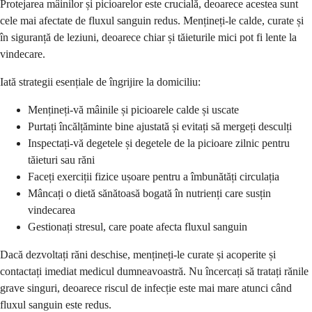
Protejarea mâinilor și picioarelor este crucială, deoarece acestea sunt
cele mai afectate de fluxul sanguin redus. Mențineți-le calde, curate și
în siguranță de leziuni, deoarece chiar și tăieturile mici pot fi lente la
vindecare.
Iată strategii esențiale de îngrijire la domiciliu:
Mențineți-vă mâinile și picioarele calde și uscate
Purtați încălțăminte bine ajustată și evitați să mergeți desculți
Inspectați-vă degetele și degetele de la picioare zilnic pentru
tăieturi sau răni
Faceți exerciții fizice ușoare pentru a îmbunătăți circulația
Mâncați o dietă sănătoasă bogată în nutrienți care susțin
vindecarea
Gestionați stresul, care poate afecta fluxul sanguin
Dacă dezvoltați răni deschise, mențineți-le curate și acoperite și
contactați imediat medicul dumneavoastră. Nu încercați să tratați rănile
grave singuri, deoarece riscul de infecție este mai mare atunci când
fluxul sanguin este redus.