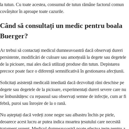
la tutun. Cu toate acestea, consumul de tutun rămâne factorul comun
covârșitor în aproape toate cazurile.
Când să consultați un medic pentru boala
Buerger?
Ar trebui să contactați medicul dumneavoastră dacă observați dureri
persistente, modificări de culoare sau amorțeală la degete sau degetele
de la picioare, mai ales dacă utilizați produse din tutun. Depistarea
precoce poate face o diferență semnificativă în gestionarea afecțiunii.
Solicitați asistență medicală imediată dacă dezvoltați răni deschise pe
degete sau degetele de la picioare, experimentați dureri severe care nu
se îmbunătățesc cu repausul sau observați semne de infecție, cum ar fi
febră, puroi sau înroșire de la o rană.
Nu așteptați dacă vedeți zone negre sau albastru închis pe piele,
deoarece acest lucru ar putea indica moartea țesutului care necesită
tratament urgent. Medicul dumneavoastră poate efectua teste pentru a