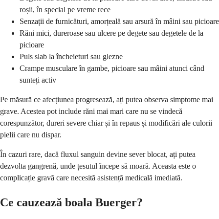
roșii, în special pe vreme rece
Senzații de furnicături, amorțeală sau arsură în mâini sau picioare
Răni mici, dureroase sau ulcere pe degete sau degetele de la
picioare
Puls slab la încheieturi sau glezne
Crampe musculare în gambe, picioare sau mâini atunci când
sunteți activ
Pe măsură ce afecțiunea progresează, ați putea observa simptome mai
grave. Acestea pot include răni mai mari care nu se vindecă
corespunzător, dureri severe chiar și în repaus și modificări ale culorii
pielii care nu dispar.
În cazuri rare, dacă fluxul sanguin devine sever blocat, ați putea
dezvolta gangrenă, unde țesutul începe să moară. Aceasta este o
complicație gravă care necesită asistență medicală imediată.
Ce cauzează boala Buerger?