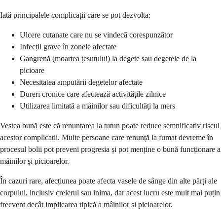
Iată principalele complicații care se pot dezvolta:
Ulcere cutanate care nu se vindecă corespunzător
Infecții grave în zonele afectate
Gangrenă (moartea țesutului) la degete sau degetele de la
picioare
Necesitatea amputării degetelor afectate
Dureri cronice care afectează activitățile zilnice
Utilizarea limitată a mâinilor sau dificultăți la mers
Vestea bună este că renunțarea la tutun poate reduce semnificativ riscul
acestor complicații. Multe persoane care renunță la fumat devreme în
procesul bolii pot preveni progresia și pot menține o bună funcționare a
mâinilor și picioarelor.
În cazuri rare, afecțiunea poate afecta vasele de sânge din alte părți ale
corpului, inclusiv creierul sau inima, dar acest lucru este mult mai puțin
frecvent decât implicarea tipică a mâinilor și picioarelor.