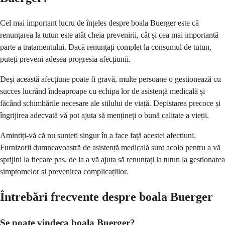
Cel mai important lucru de înțeles despre boala Buerger este că
renunțarea la tutun este atât cheia prevenirii, cât și cea mai importantă
parte a tratamentului. Dacă renunțați complet la consumul de tutun,
puteți preveni adesea progresia afecțiunii.
Deși această afecțiune poate fi gravă, multe persoane o gestionează cu
succes lucrând îndeaproape cu echipa lor de asistență medicală și
făcând schimbările necesare ale stilului de viață. Depistarea precoce și
îngrijirea adecvată vă pot ajuta să mențineți o bună calitate a vieții.
Amintiți-vă că nu sunteți singur în a face față acestei afecțiuni.
Furnizorii dumneavoastră de asistență medicală sunt acolo pentru a vă
sprijini la fiecare pas, de la a vă ajuta să renunțați la tutun la gestionarea
simptomelor și prevenirea complicațiilor.
Întrebări frecvente despre boala Buerger
Se poate vindeca boala Buerger?