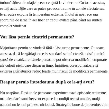
îmbunătățirea circulației, ceea ce ajută la vindecare. Cu toate acestea,
evitați activitățile care ar putea provoca traume în zonele afectate sau
le-ar putea expune la temperaturi extreme. Înotul în apă rece sau
sporturile de iarnă în aer liber ar trebui evitate până când nu sunteți
complet vindecat.
Vor lăsa pernio cicatrici permanente?
Majoritatea pernio se vindecă fără a lăsa urme permanente. Cu toate
acestea, dacă le zgâriați excesiv sau dacă se infectează, există o mică
șansă de cicatrizare. Unele persoane pot observa modificări temporare
ale culorii pielii care dispar în timp. Îngrijirea corespunzătoare și
evitarea zgârieturilor reduc foarte mult riscul de modificări permanente.
Reapar pernio întotdeauna după ce le-ați avut?
Nu neapărat. Deși unele persoane experimentează episoade recurente,
mai ales dacă sunt frecvent expuse la condiții reci și umede, mulți
oameni nu le mai primesc niciodată. Strategiile bune de prevenire, cum