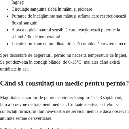
îngheț)
Circulație sanguină slabă în mâini și picioare
Purtarea de încălțăminte sau mănuși strâmte care restricționează
fluxul sanguin
A avea o piele natural sensibilă care reacționează puternic la
schimbările de temperatură
Locuirea în zone cu umiditate ridicată combinată cu vreme rece
Spre deosebire de degerături, pernio nu necesită temperaturi de îngheț.
Se pot dezvolta în condiții blânde, de 0-15°C, mai ales când există
umiditate în aer.
Când să consultați un medic pentru pernio?
Majoritatea cazurilor de pernio se vindecă singure în 1-3 săptămâni,
fără a fi nevoie de tratament medical. Cu toate acestea, ar trebui să
contactați furnizorul dumneavoastră de servicii medicale dacă observați
anumite semne de avertizare.