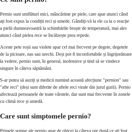
Pernio sunt umflături mici, mâncărime pe piele, care apar atunci când
ați fost expus la condiții reci și umede. Gândiți-vă la ele ca la o reacție
a pielii dumneavoastră la schimbările bruște de temperatură, mai ales
atunci când pielea rece se încălzește prea repede.
Aceste pete roșii sau violete apar cel mai frecvent pe degete, degetele
de la picioare, nas sau urechi. Deși pot fi inconfortabile și îngrijorătoare
la vedere, pernio sunt, în general, inofensive și tind să se vindece
singure în câteva săptămâni.
S-ar putea să auziți și medicii numind această afecțiune "pernion" sau
"afte reci" (deși sunt diferite de aftele reci virale din jurul gurii). Pernio
afectează persoanele de toate vârstele, dar sunt mai frecvente în zonele
cu climă rece și umedă.
Care sunt simptomele pernio?
Primele semne ale pernio apar de obicei la câteva ore după ce ați fost