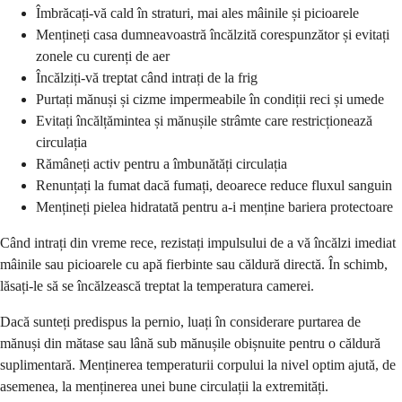
Îmbrăcați-vă cald în straturi, mai ales mâinile și picioarele
Mențineți casa dumneavoastră încălzită corespunzător și evitați
zonele cu curenți de aer
Încălziți-vă treptat când intrați de la frig
Purtați mănuși și cizme impermeabile în condiții reci și umede
Evitați încălțămintea și mănușile strâmte care restricționează
circulația
Rămâneți activ pentru a îmbunătăți circulația
Renunțați la fumat dacă fumați, deoarece reduce fluxul sanguin
Mențineți pielea hidratată pentru a-i menține bariera protectoare
Când intrați din vreme rece, rezistați impulsului de a vă încălzi imediat
mâinile sau picioarele cu apă fierbinte sau căldură directă. În schimb,
lăsați-le să se încălzească treptat la temperatura camerei.
Dacă sunteți predispus la pernio, luați în considerare purtarea de
mănuși din mătase sau lână sub mănușile obișnuite pentru o căldură
suplimentară. Menținerea temperaturii corpului la nivel optim ajută, de
asemenea, la menținerea unei bune circulații la extremități.