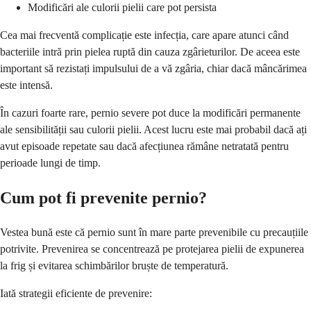
Modificări ale culorii pielii care pot persista
Cea mai frecventă complicație este infecția, care apare atunci când
bacteriile intră prin pielea ruptă din cauza zgârieturilor. De aceea este
important să rezistați impulsului de a vă zgâria, chiar dacă mâncărimea
este intensă.
În cazuri foarte rare, pernio severe pot duce la modificări permanente
ale sensibilității sau culorii pielii. Acest lucru este mai probabil dacă ați
avut episoade repetate sau dacă afecțiunea rămâne netratată pentru
perioade lungi de timp.
Cum pot fi prevenite pernio?
Vestea bună este că pernio sunt în mare parte prevenibile cu precauțiile
potrivite. Prevenirea se concentrează pe protejarea pielii de expunerea
la frig și evitarea schimbărilor bruște de temperatură.
Iată strategii eficiente de prevenire: