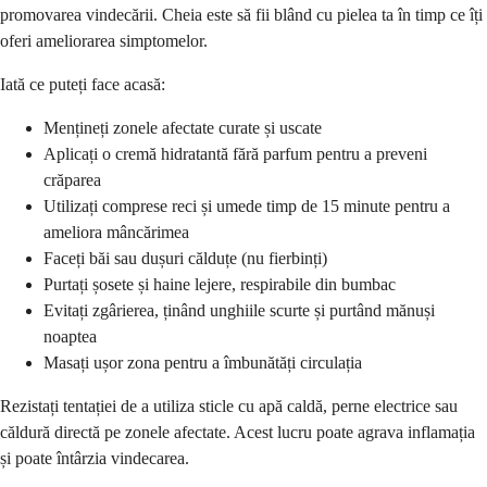
promovarea vindecării. Cheia este să fii blând cu pielea ta în timp ce îți
oferi ameliorarea simptomelor.
Iată ce puteți face acasă:
Mențineți zonele afectate curate și uscate
Aplicați o cremă hidratantă fără parfum pentru a preveni
crăparea
Utilizați comprese reci și umede timp de 15 minute pentru a
ameliora mâncărimea
Faceți băi sau dușuri călduțe (nu fierbinți)
Purtați șosete și haine lejere, respirabile din bumbac
Evitați zgârierea, ținând unghiile scurte și purtând mănuși
noaptea
Masați ușor zona pentru a îmbunătăți circulația
Rezistați tentației de a utiliza sticle cu apă caldă, perne electrice sau
căldură directă pe zonele afectate. Acest lucru poate agrava inflamația
și poate întârzia vindecarea.