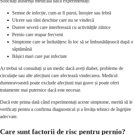
Solicitați asistență medicală dacă experimentați:
Semne de infecție, cum ar fi puroi, înroșire sau febră
Ulcere sau răni deschise care nu se vindecă
Durere severă care interferează cu activitățile zilnice
Pernio care reapar frecvent
Simptome care se înrăutățesc în loc să se îmbunătățească după o
săptămână
Bășici mari care par infectate
Ar trebui să consultați și un medic dacă aveți diabet, probleme de
circulație sau alte afecțiuni care afectează vindecarea. Medicul
dumneavoastră poate exclude afecțiuni mai grave și poate oferi
tratamente mai puternice dacă este necesar.
Dacă este prima dată când experimentați aceste simptome, merită să le
verificați pentru a confirma diagnosticul și a învăța tehnici de îngrijire
adecvate.
Care sunt factorii de risc pentru pernio?