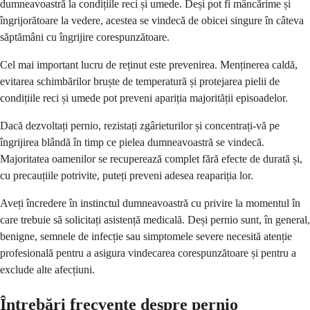
dumneavoastră la condițiile reci și umede. Deși pot fi mâncărime și
îngrijorătoare la vedere, acestea se vindecă de obicei singure în câteva
săptămâni cu îngrijire corespunzătoare.
Cel mai important lucru de reținut este prevenirea. Menținerea caldă,
evitarea schimbărilor bruște de temperatură și protejarea pielii de
condițiile reci și umede pot preveni apariția majorității episoadelor.
Dacă dezvoltați pernio, rezistați zgârieturilor și concentrați-vă pe
îngrijirea blândă în timp ce pielea dumneavoastră se vindecă.
Majoritatea oamenilor se recuperează complet fără efecte de durată și,
cu precauțiile potrivite, puteți preveni adesea reapariția lor.
Aveți încredere în instinctul dumneavoastră cu privire la momentul în
care trebuie să solicitați asistență medicală. Deși pernio sunt, în general,
benigne, semnele de infecție sau simptomele severe necesită atenție
profesională pentru a asigura vindecarea corespunzătoare și pentru a
exclude alte afecțiuni.
Întrebări frecvente despre pernio