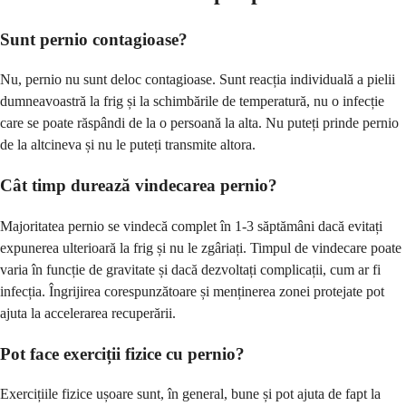
Sunt pernio contagioase?
Nu, pernio nu sunt deloc contagioase. Sunt reacția individuală a pielii
dumneavoastră la frig și la schimbările de temperatură, nu o infecție
care se poate răspândi de la o persoană la alta. Nu puteți prinde pernio
de la altcineva și nu le puteți transmite altora.
Cât timp durează vindecarea pernio?
Majoritatea pernio se vindecă complet în 1-3 săptămâni dacă evitați
expunerea ulterioară la frig și nu le zgâriați. Timpul de vindecare poate
varia în funcție de gravitate și dacă dezvoltați complicații, cum ar fi
infecția. Îngrijirea corespunzătoare și menținerea zonei protejate pot
ajuta la accelerarea recuperării.
Pot face exerciții fizice cu pernio?
Exercițiile fizice ușoare sunt, în general, bune și pot ajuta de fapt la