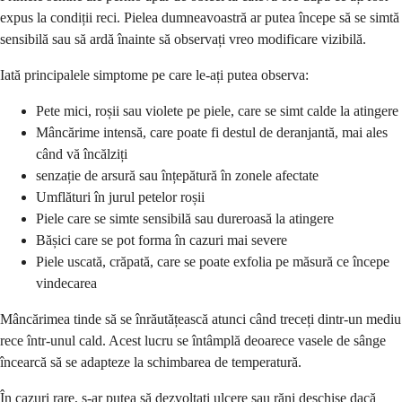
expus la condiții reci. Pielea dumneavoastră ar putea începe să se simtă
sensibilă sau să ardă înainte să observați vreo modificare vizibilă.
Iată principalele simptome pe care le-ați putea observa:
Pete mici, roșii sau violete pe piele, care se simt calde la atingere
Mâncărime intensă, care poate fi destul de deranjantă, mai ales
când vă încălziți
senzație de arsură sau înțepătură în zonele afectate
Umflături în jurul petelor roșii
Piele care se simte sensibilă sau dureroasă la atingere
Bășici care se pot forma în cazuri mai severe
Piele uscată, crăpată, care se poate exfolia pe măsură ce începe
vindecarea
Mâncărimea tinde să se înrăutățească atunci când treceți dintr-un mediu
rece într-unul cald. Acest lucru se întâmplă deoarece vasele de sânge
încearcă să se adapteze la schimbarea de temperatură.
În cazuri rare, s-ar putea să dezvoltați ulcere sau răni deschise dacă