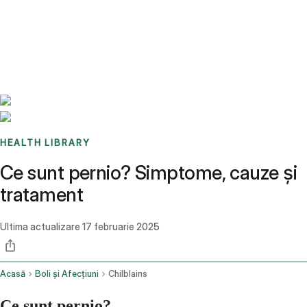
Benchmarks
Stories
FAQ
Sign up / Log in
HEALTH LIBRARY
Ce sunt pernio? Simptome, cauze și
tratament
Ultima actualizare
17 februarie 2025
Acasă
Boli și Afecțiuni
Chilblains
Ce sunt pernio?