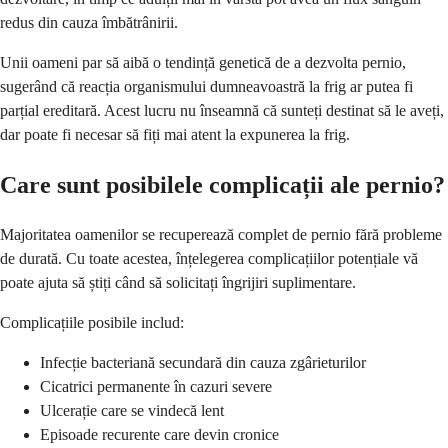
redus din cauza îmbătrânirii.
Unii oameni par să aibă o tendință genetică de a dezvolta pernio,
sugerând că reacția organismului dumneavoastră la frig ar putea fi
parțial ereditară. Acest lucru nu înseamnă că sunteți destinat să le aveți,
dar poate fi necesar să fiți mai atent la expunerea la frig.
Care sunt posibilele complicații ale pernio?
Majoritatea oamenilor se recuperează complet de pernio fără probleme
de durată. Cu toate acestea, înțelegerea complicațiilor potențiale vă
poate ajuta să știți când să solicitați îngrijiri suplimentare.
Complicațiile posibile includ:
Infecție bacteriană secundară din cauza zgârieturilor
Cicatrici permanente în cazuri severe
Ulcerație care se vindecă lent
Episoade recurente care devin cronice