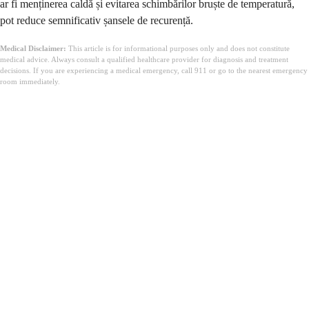
ar fi menținerea caldă și evitarea schimbărilor bruște de temperatură,
pot reduce semnificativ șansele de recurență.
Medical Disclaimer:
This article is for informational purposes only and does not constitute
medical advice. Always consult a qualified healthcare provider for diagnosis and treatment
decisions. If you are experiencing a medical emergency, call 911 or go to the nearest emergency
room immediately.