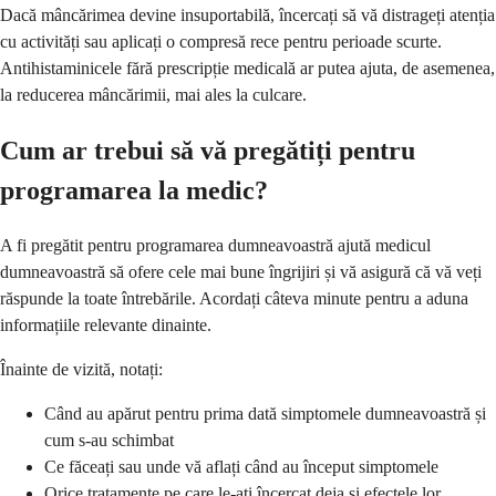
Dacă mâncărimea devine insuportabilă, încercați să vă distrageți atenția
cu activități sau aplicați o compresă rece pentru perioade scurte.
Antihistaminicele fără prescripție medicală ar putea ajuta, de asemenea,
la reducerea mâncărimii, mai ales la culcare.
Cum ar trebui să vă pregătiți pentru
programarea la medic?
A fi pregătit pentru programarea dumneavoastră ajută medicul
dumneavoastră să ofere cele mai bune îngrijiri și vă asigură că vă veți
răspunde la toate întrebările. Acordați câteva minute pentru a aduna
informațiile relevante dinainte.
Înainte de vizită, notați:
Când au apărut pentru prima dată simptomele dumneavoastră și
cum s-au schimbat
Ce făceați sau unde vă aflați când au început simptomele
Orice tratamente pe care le-ați încercat deja și efectele lor