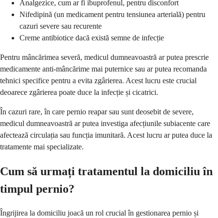
Analgezice, cum ar fi ibuprofenul, pentru disconfort
Nifedipină (un medicament pentru tensiunea arterială) pentru
cazuri severe sau recurente
Creme antibiotice dacă există semne de infecție
Pentru mâncărimea severă, medicul dumneavoastră ar putea prescrie
medicamente anti-mâncărime mai puternice sau ar putea recomanda
tehnici specifice pentru a evita zgârierea. Acest lucru este crucial
deoarece zgârierea poate duce la infecție și cicatrici.
În cazuri rare, în care pernio reapar sau sunt deosebit de severe,
medicul dumneavoastră ar putea investiga afecțiunile subiacente care
afectează circulația sau funcția imunitară. Acest lucru ar putea duce la
tratamente mai specializate.
Cum să urmați tratamentul la domiciliu în
timpul pernio?
Îngrijirea la domiciliu joacă un rol crucial în gestionarea pernio și