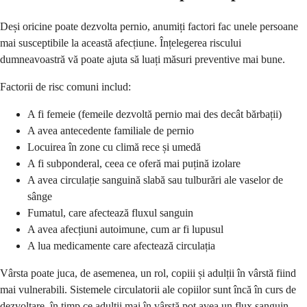
Deși oricine poate dezvolta pernio, anumiți factori fac unele persoane
mai susceptibile la această afecțiune. Înțelegerea riscului
dumneavoastră vă poate ajuta să luați măsuri preventive mai bune.
Factorii de risc comuni includ:
A fi femeie (femeile dezvoltă pernio mai des decât bărbații)
A avea antecedente familiale de pernio
Locuirea în zone cu climă rece și umedă
A fi subponderal, ceea ce oferă mai puțină izolare
A avea circulație sanguină slabă sau tulburări ale vaselor de
sânge
Fumatul, care afectează fluxul sanguin
A avea afecțiuni autoimune, cum ar fi lupusul
A lua medicamente care afectează circulația
Vârsta poate juca, de asemenea, un rol, copiii și adulții în vârstă fiind
mai vulnerabili. Sistemele circulatorii ale copiilor sunt încă în curs de
dezvoltare, în timp ce adulții mai în vârstă pot avea un flux sanguin