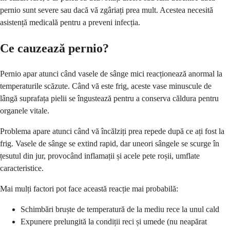
pernio sunt severe sau dacă vă zgâriați prea mult. Acestea necesită
asistență medicală pentru a preveni infecția.
Ce cauzează pernio?
Pernio apar atunci când vasele de sânge mici reacționează anormal la
temperaturile scăzute. Când vă este frig, aceste vase minuscule de
lângă suprafața pielii se îngustează pentru a conserva căldura pentru
organele vitale.
Problema apare atunci când vă încălziți prea repede după ce ați fost la
frig. Vasele de sânge se extind rapid, dar uneori sângele se scurge în
țesutul din jur, provocând inflamații și acele pete roșii, umflate
caracteristice.
Mai mulți factori pot face această reacție mai probabilă:
Schimbări bruște de temperatură de la mediu rece la unul cald
Expunere prelungită la condiții reci și umede (nu neapărat