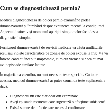
Cum se diagnostichează pernio?
Medicii diagnostichează de obicei pernio examinând pielea
dumneavoastră și întrebând despre expunerea recentă la condiții reci.
Aspectul distinctiv și momentul apariției simptomelor fac adesea
diagnosticul simplu.
Furnizorul dumneavoastră de servicii medicale va căuta umflăturile
roșii sau violete caracteristice pe zonele de obicei expuse la frig. Vă va
întreba când au început simptomele, cum era vremea și dacă ați mai
avut episoade similare înainte.
În majoritatea cazurilor, nu sunt necesare teste speciale. Cu toate
acestea, medicul dumneavoastră ar putea comanda teste suplimentare
dacă:
Diagnosticul nu este clar doar din examinare
Aveți episoade recurente care sugerează o afecțiune subiacentă
Există semne de infecție care necesită confirmare