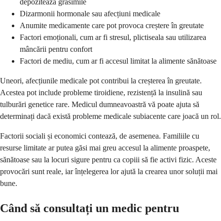
depozitează grăsimile
Dizarmonii hormonale sau afecțiuni medicale
Anumite medicamente care pot provoca creștere în greutate
Factori emoționali, cum ar fi stresul, plictiseala sau utilizarea
mâncării pentru confort
Factori de mediu, cum ar fi accesul limitat la alimente sănătoase
Uneori, afecțiunile medicale pot contribui la creșterea în greutate.
Acestea pot include probleme tiroidiene, rezistență la insulină sau
tulburări genetice rare. Medicul dumneavoastră vă poate ajuta să
determinați dacă există probleme medicale subiacente care joacă un rol.
Factorii sociali și economici contează, de asemenea. Familiile cu
resurse limitate ar putea găsi mai greu accesul la alimente proaspete,
sănătoase sau la locuri sigure pentru ca copiii să fie activi fizic. Aceste
provocări sunt reale, iar înțelegerea lor ajută la crearea unor soluții mai
bune.
Când să consultați un medic pentru