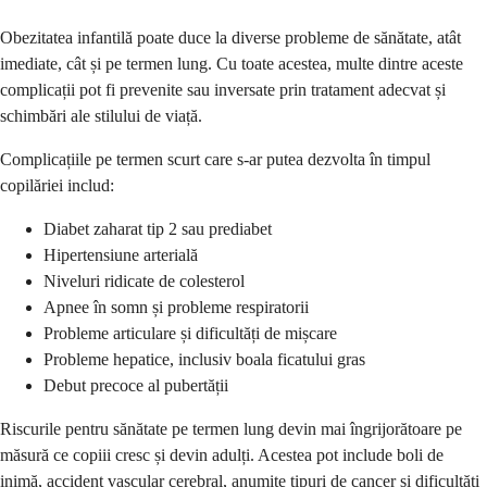
Obezitatea infantilă poate duce la diverse probleme de sănătate, atât
imediate, cât și pe termen lung. Cu toate acestea, multe dintre aceste
complicații pot fi prevenite sau inversate prin tratament adecvat și
schimbări ale stilului de viață.
Complicațiile pe termen scurt care s-ar putea dezvolta în timpul
copilăriei includ:
Diabet zaharat tip 2 sau prediabet
Hipertensiune arterială
Niveluri ridicate de colesterol
Apnee în somn și probleme respiratorii
Probleme articulare și dificultăți de mișcare
Probleme hepatice, inclusiv boala ficatului gras
Debut precoce al pubertății
Riscurile pentru sănătate pe termen lung devin mai îngrijorătoare pe
măsură ce copiii cresc și devin adulți. Acestea pot include boli de
inimă, accident vascular cerebral, anumite tipuri de cancer și dificultăți