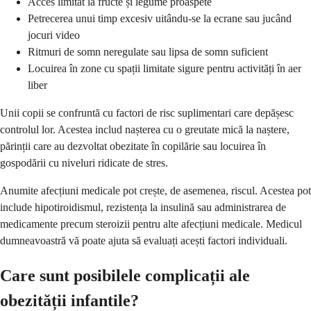
Acces limitat la fructe și legume proaspete
Petrecerea unui timp excesiv uitându-se la ecrane sau jucând
jocuri video
Ritmuri de somn neregulate sau lipsa de somn suficient
Locuirea în zone cu spații limitate sigure pentru activități în aer
liber
Unii copii se confruntă cu factori de risc suplimentari care depășesc
controlul lor. Acestea includ nașterea cu o greutate mică la naștere,
părinții care au dezvoltat obezitate în copilărie sau locuirea în
gospodării cu niveluri ridicate de stres.
Anumite afecțiuni medicale pot crește, de asemenea, riscul. Acestea pot
include hipotiroidismul, rezistența la insulină sau administrarea de
medicamente precum steroizii pentru alte afecțiuni medicale. Medicul
dumneavoastră vă poate ajuta să evaluați acești factori individuali.
Care sunt posibilele complicații ale
obezității infantile?