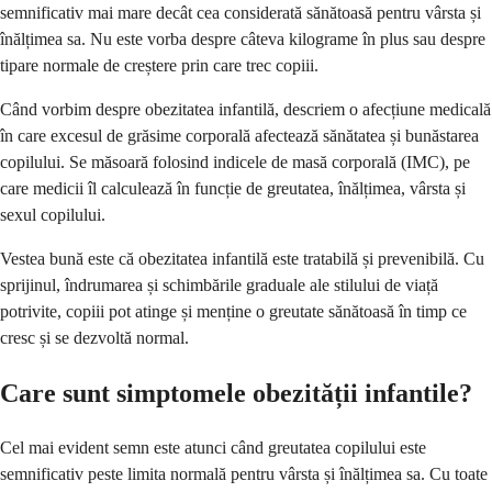
semnificativ mai mare decât cea considerată sănătoasă pentru vârsta și
înălțimea sa. Nu este vorba despre câteva kilograme în plus sau despre
tipare normale de creștere prin care trec copiii.
Când vorbim despre obezitatea infantilă, descriem o afecțiune medicală
în care excesul de grăsime corporală afectează sănătatea și bunăstarea
copilului. Se măsoară folosind indicele de masă corporală (IMC), pe
care medicii îl calculează în funcție de greutatea, înălțimea, vârsta și
sexul copilului.
Vestea bună este că obezitatea infantilă este tratabilă și prevenibilă. Cu
sprijinul, îndrumarea și schimbările graduale ale stilului de viață
potrivite, copiii pot atinge și menține o greutate sănătoasă în timp ce
cresc și se dezvoltă normal.
Care sunt simptomele obezității infantile?
Cel mai evident semn este atunci când greutatea copilului este
semnificativ peste limita normală pentru vârsta și înălțimea sa. Cu toate