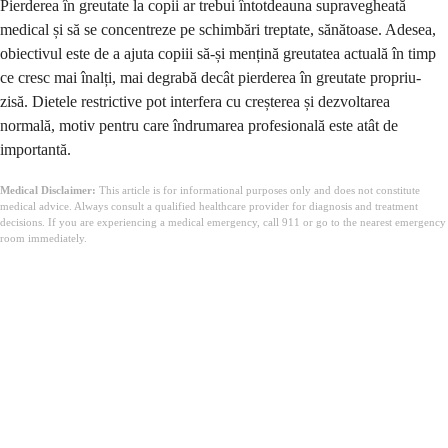
Pierderea în greutate la copii ar trebui întotdeauna supravegheată
medical și să se concentreze pe schimbări treptate, sănătoase. Adesea,
obiectivul este de a ajuta copiii să-și mențină greutatea actuală în timp
ce cresc mai înalți, mai degrabă decât pierderea în greutate propriu-
zisă. Dietele restrictive pot interfera cu creșterea și dezvoltarea
normală, motiv pentru care îndrumarea profesională este atât de
importantă.
Medical Disclaimer:
This article is for informational purposes only and does not constitute
medical advice. Always consult a qualified healthcare provider for diagnosis and treatment
decisions. If you are experiencing a medical emergency, call 911 or go to the nearest emergency
room immediately.