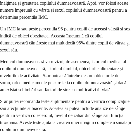
înălțimea și greutatea copilului dumneavoastră. Apoi, vor folosi aceste
numere împreună cu vârsta și sexul copilului dumneavoastră pentru a
determina percentila IMC.
Un IMC la sau peste percentila 95 pentru copiii de aceeași vârstă și sex
indică de obicei obezitatea. Aceasta înseamnă că copilul
dumneavoastră cântărește mai mult decât 95% dintre copiii de vârsta și
sexul său.
Medicul dumneavoastră va revizui, de asemenea, istoricul medical al
copilului dumneavoastră, istoricul familial, obiceiurile alimentare și
nivelurile de activitate. S-ar putea să întrebe despre obiceiurile de
somn, orice medicamente pe care le ia copilul dumneavoastră și dacă
au existat schimbări sau factori de stres semnificativi în viață.
S-ar putea recomanda teste suplimentare pentru a verifica complicațiile
sau afecțiunile subiacente. Acestea ar putea include analize de sânge
pentru a verifica colesterolul, nivelul de zahăr din sânge sau funcția
tiroidiană. Aceste teste ajută la crearea unei imagini complete a sănătății
copilului dumneavoastră.