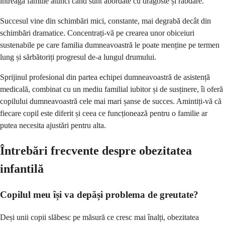
întreaga familie atunci când sunt abordate cu dragoste și răbdare.
Succesul vine din schimbări mici, constante, mai degrabă decât din
schimbări dramatice. Concentrați-vă pe crearea unor obiceiuri
sustenabile pe care familia dumneavoastră le poate menține pe termen
lung și sărbătoriți progresul de-a lungul drumului.
Sprijinul profesional din partea echipei dumneavoastră de asistență
medicală, combinat cu un mediu familial iubitor și de susținere, îi oferă
copilului dumneavoastră cele mai mari șanse de succes. Amintiți-vă că
fiecare copil este diferit și ceea ce funcționează pentru o familie ar
putea necesita ajustări pentru alta.
Întrebări frecvente despre obezitatea
infantilă
Copilul meu își va depăși problema de greutate?
Deși unii copii slăbesc pe măsură ce cresc mai înalți, obezitatea