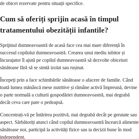
de obicei rezervate pentru situații specifice.
Cum să oferiți sprijin acasă în timpul
tratamentului obezității infantile?
Sprijinul dumneavoastră de acasă face cea mai mare diferență în
succesul copilului dumneavoastră. Crearea unui mediu iubitor și
încurajator îl ajută pe copilul dumneavoastră să dezvolte obiceiuri
sănătoase fără să se simtă izolat sau rușinat.
Începeți prin a face schimbările sănătoase o afacere de familie. Când
toată lumea mănâncă mese nutritive și rămâne activă împreună, devine
o parte normală a culturii gospodăriei dumneavoastră, mai degrabă
decât ceva care pare o pedeapsă.
Concentrați-vă pe întărirea pozitivă, mai degrabă decât pe greutate sau
aspect. Sărbătoriți atunci când copilul dumneavoastră încearcă alimente
sănătoase noi, participă la activități fizice sau ia decizii bune în mod
independent.