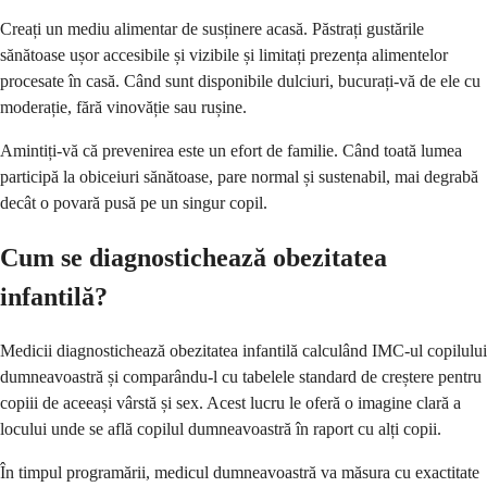
Creați un mediu alimentar de susținere acasă. Păstrați gustările
sănătoase ușor accesibile și vizibile și limitați prezența alimentelor
procesate în casă. Când sunt disponibile dulciuri, bucurați-vă de ele cu
moderație, fără vinovăție sau rușine.
Amintiți-vă că prevenirea este un efort de familie. Când toată lumea
participă la obiceiuri sănătoase, pare normal și sustenabil, mai degrabă
decât o povară pusă pe un singur copil.
Cum se diagnostichează obezitatea
infantilă?
Medicii diagnostichează obezitatea infantilă calculând IMC-ul copilului
dumneavoastră și comparându-l cu tabelele standard de creștere pentru
copiii de aceeași vârstă și sex. Acest lucru le oferă o imagine clară a
locului unde se află copilul dumneavoastră în raport cu alți copii.
În timpul programării, medicul dumneavoastră va măsura cu exactitate