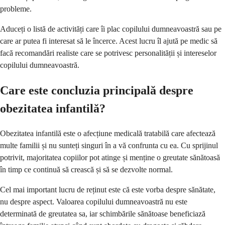
probleme.
Aduceți o listă de activități care îi plac copilului dumneavoastră sau pe
care ar putea fi interesat să le încerce. Acest lucru îl ajută pe medic să
facă recomandări realiste care se potrivesc personalității și intereselor
copilului dumneavoastră.
Care este concluzia principală despre
obezitatea infantilă?
Obezitatea infantilă este o afecțiune medicală tratabilă care afectează
multe familii și nu sunteți singuri în a vă confrunta cu ea. Cu sprijinul
potrivit, majoritatea copiilor pot atinge și menține o greutate sănătoasă
în timp ce continuă să crească și să se dezvolte normal.
Cel mai important lucru de reținut este că este vorba despre sănătate,
nu despre aspect. Valoarea copilului dumneavoastră nu este
determinată de greutatea sa, iar schimbările sănătoase beneficiază