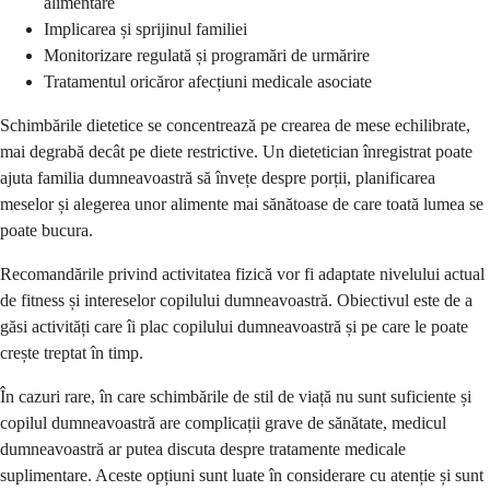
alimentare
Implicarea și sprijinul familiei
Monitorizare regulată și programări de urmărire
Tratamentul oricăror afecțiuni medicale asociate
Schimbările dietetice se concentrează pe crearea de mese echilibrate,
mai degrabă decât pe diete restrictive. Un dietetician înregistrat poate
ajuta familia dumneavoastră să învețe despre porții, planificarea
meselor și alegerea unor alimente mai sănătoase de care toată lumea se
poate bucura.
Recomandările privind activitatea fizică vor fi adaptate nivelului actual
de fitness și intereselor copilului dumneavoastră. Obiectivul este de a
găsi activități care îi plac copilului dumneavoastră și pe care le poate
crește treptat în timp.
În cazuri rare, în care schimbările de stil de viață nu sunt suficiente și
copilul dumneavoastră are complicații grave de sănătate, medicul
dumneavoastră ar putea discuta despre tratamente medicale
suplimentare. Aceste opțiuni sunt luate în considerare cu atenție și sunt