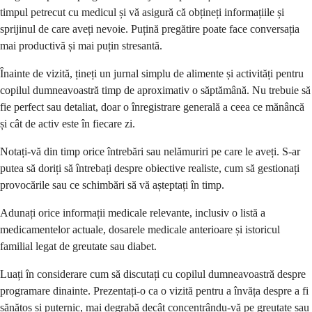
timpul petrecut cu medicul și vă asigură că obțineți informațiile și
sprijinul de care aveți nevoie. Puțină pregătire poate face conversația
mai productivă și mai puțin stresantă.
Înainte de vizită, țineți un jurnal simplu de alimente și activități pentru
copilul dumneavoastră timp de aproximativ o săptămână. Nu trebuie să
fie perfect sau detaliat, doar o înregistrare generală a ceea ce mănâncă
și cât de activ este în fiecare zi.
Notați-vă din timp orice întrebări sau nelămuriri pe care le aveți. S-ar
putea să doriți să întrebați despre obiective realiste, cum să gestionați
provocările sau ce schimbări să vă așteptați în timp.
Adunați orice informații medicale relevante, inclusiv o listă a
medicamentelor actuale, dosarele medicale anterioare și istoricul
familial legat de greutate sau diabet.
Luați în considerare cum să discutați cu copilul dumneavoastră despre
programare dinainte. Prezentați-o ca o vizită pentru a învăța despre a fi
sănătos și puternic, mai degrabă decât concentrându-vă pe greutate sau