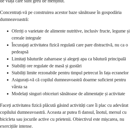
de viață care sunt greu de menținut.
Concentrați-vă pe construirea acestor baze sănătoase în gospodăria
dumneavoastră:
Oferiți o varietate de alimente nutritive, inclusiv fructe, legume și
cereale integrale
Încurajați activitatea fizică regulată care pare distractivă, nu ca o
pedeapsă
Limitați băuturile zaharoase și alegeți apa ca băutură principală
Stabiliți ore regulate de masă și gustări
Stabiliți limite rezonabile pentru timpul petrecut în fața ecranelor
Asigurați-vă că copilul dumneavoastră doarme suficient pentru
vârsta sa
Modelați singuri obiceiuri sănătoase de alimentație și activitate
Faceți activitatea fizică plăcută găsind activități care îi plac cu adevărat
copilului dumneavoastră. Aceasta ar putea fi dansul, înotul, mersul cu
bicicleta sau jocurile active cu prietenii. Obiectivul este mișcarea, nu
exercițiile intense.