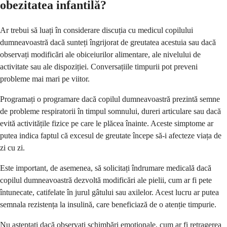
obezitatea infantilă?
Ar trebui să luați în considerare discuția cu medicul copilului
dumneavoastră dacă sunteți îngrijorat de greutatea acestuia sau dacă
observați modificări ale obiceiurilor alimentare, ale nivelului de
activitate sau ale dispoziției. Conversațiile timpurii pot preveni
probleme mai mari pe viitor.
Programați o programare dacă copilul dumneavoastră prezintă semne
de probleme respiratorii în timpul somnului, dureri articulare sau dacă
evită activitățile fizice pe care le plăcea înainte. Aceste simptome ar
putea indica faptul că excesul de greutate începe să-i afecteze viața de
zi cu zi.
Este important, de asemenea, să solicitați îndrumare medicală dacă
copilul dumneavoastră dezvoltă modificări ale pielii, cum ar fi pete
întunecate, catifelate în jurul gâtului sau axilelor. Acest lucru ar putea
semnala rezistența la insulină, care beneficiază de o atenție timpurie.
Nu așteptați dacă observați schimbări emoționale, cum ar fi retragerea