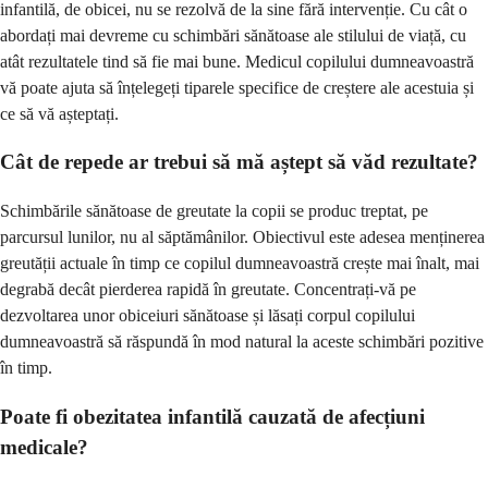
infantilă, de obicei, nu se rezolvă de la sine fără intervenție. Cu cât o
abordați mai devreme cu schimbări sănătoase ale stilului de viață, cu
atât rezultatele tind să fie mai bune. Medicul copilului dumneavoastră
vă poate ajuta să înțelegeți tiparele specifice de creștere ale acestuia și
ce să vă așteptați.
Cât de repede ar trebui să mă aștept să văd rezultate?
Schimbările sănătoase de greutate la copii se produc treptat, pe
parcursul lunilor, nu al săptămânilor. Obiectivul este adesea menținerea
greutății actuale în timp ce copilul dumneavoastră crește mai înalt, mai
degrabă decât pierderea rapidă în greutate. Concentrați-vă pe
dezvoltarea unor obiceiuri sănătoase și lăsați corpul copilului
dumneavoastră să răspundă în mod natural la aceste schimbări pozitive
în timp.
Poate fi obezitatea infantilă cauzată de afecțiuni
medicale?