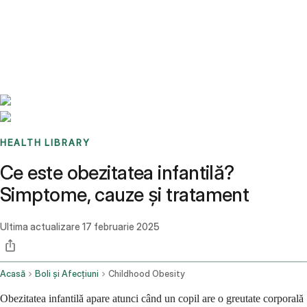
Benchmarks
Stories
FAQ
Sign up / Log in
HEALTH LIBRARY
Ce este obezitatea infantilă?
Simptome, cauze și tratament
Ultima actualizare
17 februarie 2025
Acasă
Boli și Afecțiuni
Childhood Obesity
Obezitatea infantilă apare atunci când un copil are o greutate corporală