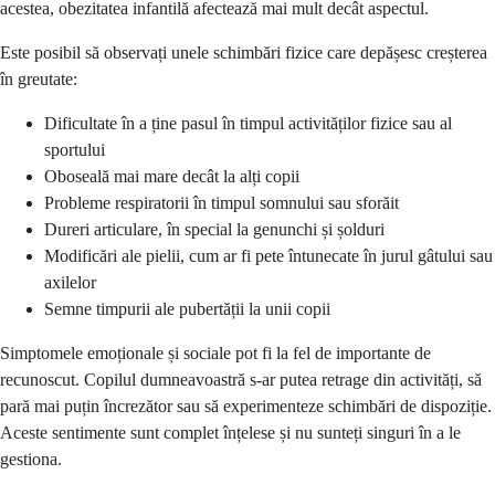
acestea, obezitatea infantilă afectează mai mult decât aspectul.
Este posibil să observați unele schimbări fizice care depășesc creșterea
în greutate:
Dificultate în a ține pasul în timpul activităților fizice sau al
sportului
Oboseală mai mare decât la alți copii
Probleme respiratorii în timpul somnului sau sforăit
Dureri articulare, în special la genunchi și șolduri
Modificări ale pielii, cum ar fi pete întunecate în jurul gâtului sau
axilelor
Semne timpurii ale pubertății la unii copii
Simptomele emoționale și sociale pot fi la fel de importante de
recunoscut. Copilul dumneavoastră s-ar putea retrage din activități, să
pară mai puțin încrezător sau să experimenteze schimbări de dispoziție.
Aceste sentimente sunt complet înțelese și nu sunteți singuri în a le
gestiona.