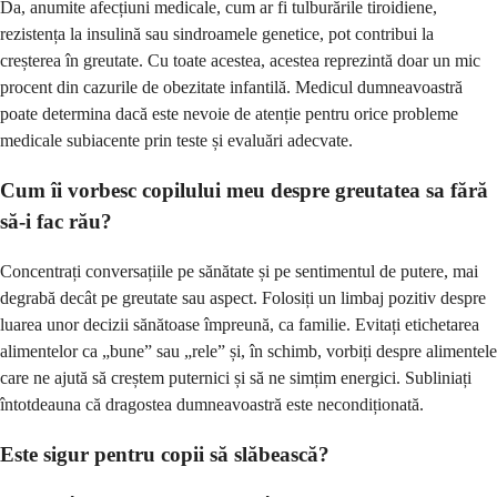
Da, anumite afecțiuni medicale, cum ar fi tulburările tiroidiene,
rezistența la insulină sau sindroamele genetice, pot contribui la
creșterea în greutate. Cu toate acestea, acestea reprezintă doar un mic
procent din cazurile de obezitate infantilă. Medicul dumneavoastră
poate determina dacă este nevoie de atenție pentru orice probleme
medicale subiacente prin teste și evaluări adecvate.
Cum îi vorbesc copilului meu despre greutatea sa fără
să-i fac rău?
Concentrați conversațiile pe sănătate și pe sentimentul de putere, mai
degrabă decât pe greutate sau aspect. Folosiți un limbaj pozitiv despre
luarea unor decizii sănătoase împreună, ca familie. Evitați etichetarea
alimentelor ca „bune” sau „rele” și, în schimb, vorbiți despre alimentele
care ne ajută să creștem puternici și să ne simțim energici. Subliniați
întotdeauna că dragostea dumneavoastră este necondiționată.
Este sigur pentru copii să slăbească?