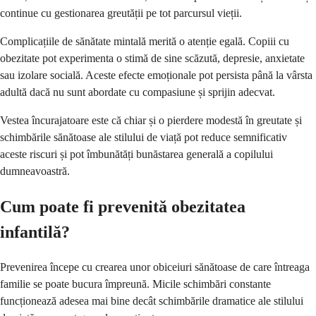
continue cu gestionarea greutății pe tot parcursul vieții.
Complicațiile de sănătate mintală merită o atenție egală. Copiii cu
obezitate pot experimenta o stimă de sine scăzută, depresie, anxietate
sau izolare socială. Aceste efecte emoționale pot persista până la vârsta
adultă dacă nu sunt abordate cu compasiune și sprijin adecvat.
Vestea încurajatoare este că chiar și o pierdere modestă în greutate și
schimbările sănătoase ale stilului de viață pot reduce semnificativ
aceste riscuri și pot îmbunătăți bunăstarea generală a copilului
dumneavoastră.
Cum poate fi prevenită obezitatea
infantilă?
Prevenirea începe cu crearea unor obiceiuri sănătoase de care întreaga
familie se poate bucura împreună. Micile schimbări constante
funcționează adesea mai bine decât schimbările dramatice ale stilului