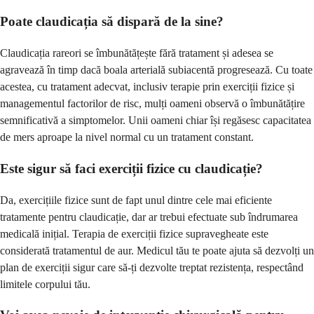
Poate claudicația să dispară de la sine?
Claudicația rareori se îmbunătățește fără tratament și adesea se
agravează în timp dacă boala arterială subiacentă progresează. Cu toate
acestea, cu tratament adecvat, inclusiv terapie prin exerciții fizice și
managementul factorilor de risc, mulți oameni observă o îmbunătățire
semnificativă a simptomelor. Unii oameni chiar își regăsesc capacitatea
de mers aproape la nivel normal cu un tratament constant.
Este sigur să faci exerciții fizice cu claudicație?
Da, exercițiile fizice sunt de fapt unul dintre cele mai eficiente
tratamente pentru claudicație, dar ar trebui efectuate sub îndrumarea
medicală inițial. Terapia de exerciții fizice supravegheate este
considerată tratamentul de aur. Medicul tău te poate ajuta să dezvolți un
plan de exerciții sigur care să-ți dezvolte treptat rezistența, respectând
limitele corpului tău.