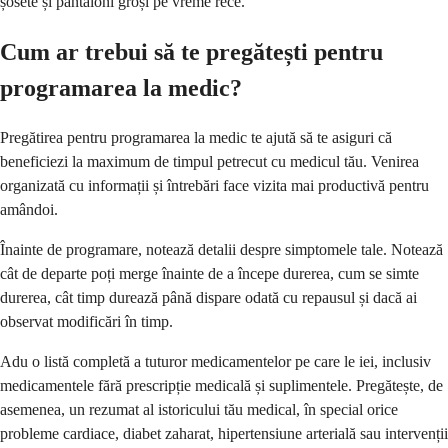
șosete și pantaloni groși pe vreme rece.
Cum ar trebui să te pregătești pentru
programarea la medic?
Pregătirea pentru programarea la medic te ajută să te asiguri că
beneficiezi la maximum de timpul petrecut cu medicul tău. Venirea
organizată cu informații și întrebări face vizita mai productivă pentru
amândoi.
Înainte de programare, notează detalii despre simptomele tale. Notează
cât de departe poți merge înainte de a începe durerea, cum se simte
durerea, cât timp durează până dispare odată cu repausul și dacă ai
observat modificări în timp.
Adu o listă completă a tuturor medicamentelor pe care le iei, inclusiv
medicamentele fără prescripție medicală și suplimentele. Pregătește, de
asemenea, un rezumat al istoricului tău medical, în special orice
probleme cardiace, diabet zaharat, hipertensiune arterială sau intervenții