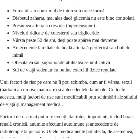
Fumatul sau consumul de tutun sub orice formă
Diabetul zaharat, mai ales dacă glicemia nu este bine controlată
Presiunea arterială crescută (hipertensiune)
Niveluri ridicate de colesterol sau trigliceride
Vârsta peste 50 de ani, deși poate apărea mai devreme
Antecedente familiale de boală arterială periferică sau boli de
inimă
Obezitatea sau supraponderabilitatea semnificativă
Stil de viață sedentar cu puține exerciții fizice regulate
Unii factori de risc pe care nu îi poți schimba, cum ar fi vârsta, sexul
(bărbații au un risc mai mare) și antecedentele familiale. Cu toate
acestea, mulți factori de risc sunt modificabili prin schimbări ale stilului
de viață și management medical.
Factorii de risc mai puțin frecvenți, dar totuși importanți, includ boala
renală cronică, anumite afecțiuni autoimune și antecedente de
radioterapie la picioare. Unele medicamente pot afecta, de asemenea,