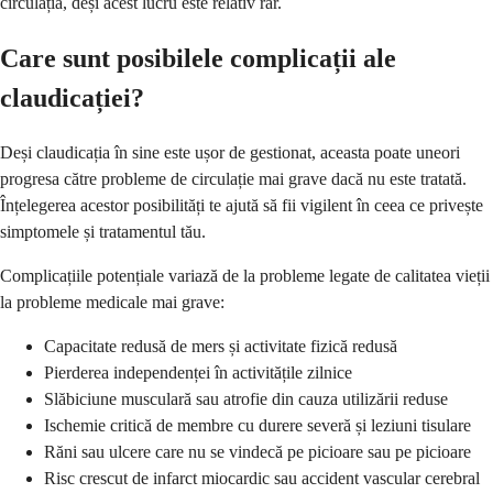
circulația, deși acest lucru este relativ rar.
Care sunt posibilele complicații ale
claudicației?
Deși claudicația în sine este ușor de gestionat, aceasta poate uneori
progresa către probleme de circulație mai grave dacă nu este tratată.
Înțelegerea acestor posibilități te ajută să fii vigilent în ceea ce privește
simptomele și tratamentul tău.
Complicațiile potențiale variază de la probleme legate de calitatea vieții
la probleme medicale mai grave:
Capacitate redusă de mers și activitate fizică redusă
Pierderea independenței în activitățile zilnice
Slăbiciune musculară sau atrofie din cauza utilizării reduse
Ischemie critică de membre cu durere severă și leziuni tisulare
Răni sau ulcere care nu se vindecă pe picioare sau pe picioare
Risc crescut de infarct miocardic sau accident vascular cerebral