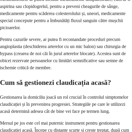
aspirina sau clopidogrelul, pentru a preveni cheagurile de sânge,
medicamente pentru scăderea colesterolului și, uneori, medicamente
special concepute pentru a îmbunătăți fluxul sanguin către mușchii
picioarelor.
Pentru cazurile severe, ar putea fi recomandate proceduri precum
angioplastia (deschiderea arterelor cu un mic balon) sau chirurgia de
bypass (crearea de noi căi în jurul arterelor blocate). Acestea sunt de
obicei rezervate persoanelor cu limitări semnificative sau semne de
ischemie critică de membre.
Cum să gestionezi claudicația acasă?
Gestionarea la domiciliu joacă un rol crucial în controlul simptomelor
claudicației și în prevenirea progresiei. Strategiile pe care le utilizezi
acasă determină adesea cât de bine vei face pe termen lung.
Mersul pe jos este cel mai puternic instrument pentru gestionarea
claudicației acasă. Începe cu distanțe scurte și crește treptat, după cum