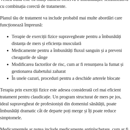
cu combinația corectă de tratamente.
Planul tău de tratament va include probabil mai multe abordări care
funcționează împreună:
Terapie de exerciții fizice supravegheate pentru a îmbunătăți
distanța de mers și eficiența musculară
Medicamente pentru a îmbunătăți fluxul sanguin și a preveni
cheagurile de sânge
Modificarea factorilor de risc, cum ar fi renunțarea la fumat și
gestionarea diabetului zaharat
În unele cazuri, proceduri pentru a deschide arterele blocate
Terapia prin exerciții fizice este adesea considerată cel mai eficient
tratament pentru claudicație. Un program structurat de mers pe jos,
ideal supravegheat de profesioniști din domeniul sănătății, poate
îmbunătăți dramatic cât de departe poți merge și îți poate reduce
simptomele.
Medicamentele ar putea include medicamente antiplachetare, cum ar fi