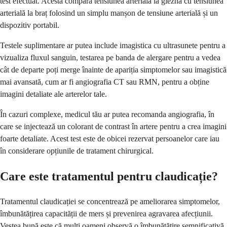
test efectuat. Acesta compară tensiunea arterială la gleznă cu tensiunea
arterială la braț folosind un simplu manșon de tensiune arterială și un
dispozitiv portabil.
Testele suplimentare ar putea include imagistica cu ultrasunete pentru a
vizualiza fluxul sanguin, testarea pe banda de alergare pentru a vedea
cât de departe poți merge înainte de apariția simptomelor sau imagistică
mai avansată, cum ar fi angiografia CT sau RMN, pentru a obține
imagini detaliate ale arterelor tale.
În cazuri complexe, medicul tău ar putea recomanda angiografia, în
care se injectează un colorant de contrast în artere pentru a crea imagini
foarte detaliate. Acest test este de obicei rezervat persoanelor care iau
în considerare opțiunile de tratament chirurgical.
Care este tratamentul pentru claudicație?
Tratamentul claudicației se concentrează pe ameliorarea simptomelor,
îmbunătățirea capacității de mers și prevenirea agravarea afecțiunii.
Vestea bună este că mulți oameni observă o îmbunătățire semnificativă