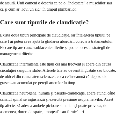
de arsură. Unii oameni o descriu ca pe o „încleștare” a mușchilor sau
ca și cum ar „lovi un zid” în timpul plimbărilor.
Care sunt tipurile de claudicație?
Există două tipuri principale de claudicație, iar înțelegerea tipului pe
care l-ai putea avea ajută la ghidarea abordării corecte a tratamentului.
Fiecare tip are cauze subiacente diferite și poate necesita strategii de
management diferite.
Claudicația intermitentă este tipul cel mai frecvent și apare din cauza
circulației sanguine slabe. Arterele tale au devenit îngustate sau blocate,
de obicei din cauza aterosclerozei, ceea ce înseamnă că depozitele
grase s-au acumulat pe pereții arterelor în timp.
Claudicația neurogenă, numită și pseudo-claudicație, apare atunci când
canalul spinal se îngustează și exercită presiune asupra nervilor. Acest
tip afectează adesea ambele picioare simultan și poate provoca, de
asemenea, dureri de spate, amorțeală sau furnicături.