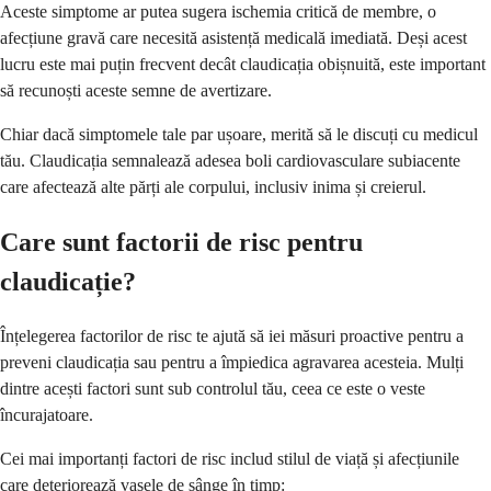
Aceste simptome ar putea sugera ischemia critică de membre, o
afecțiune gravă care necesită asistență medicală imediată. Deși acest
lucru este mai puțin frecvent decât claudicația obișnuită, este important
să recunoști aceste semne de avertizare.
Chiar dacă simptomele tale par ușoare, merită să le discuți cu medicul
tău. Claudicația semnalează adesea boli cardiovasculare subiacente
care afectează alte părți ale corpului, inclusiv inima și creierul.
Care sunt factorii de risc pentru
claudicație?
Înțelegerea factorilor de risc te ajută să iei măsuri proactive pentru a
preveni claudicația sau pentru a împiedica agravarea acesteia. Mulți
dintre acești factori sunt sub controlul tău, ceea ce este o veste
încurajatoare.
Cei mai importanți factori de risc includ stilul de viață și afecțiunile
care deteriorează vasele de sânge în timp: