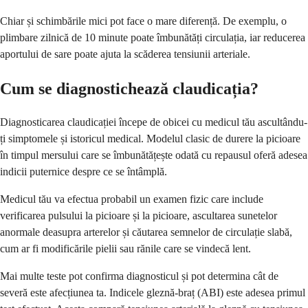
Chiar și schimbările mici pot face o mare diferență. De exemplu, o
plimbare zilnică de 10 minute poate îmbunătăți circulația, iar reducerea
aportului de sare poate ajuta la scăderea tensiunii arteriale.
Cum se diagnostichează claudicația?
Diagnosticarea claudicației începe de obicei cu medicul tău ascultându-
ți simptomele și istoricul medical. Modelul clasic de durere la picioare
în timpul mersului care se îmbunătățește odată cu repausul oferă adesea
indicii puternice despre ce se întâmplă.
Medicul tău va efectua probabil un examen fizic care include
verificarea pulsului la picioare și la picioare, ascultarea sunetelor
anormale deasupra arterelor și căutarea semnelor de circulație slabă,
cum ar fi modificările pielii sau rănile care se vindecă lent.
Mai multe teste pot confirma diagnosticul și pot determina cât de
severă este afecțiunea ta. Indicele gleznă-braț (ABI) este adesea primul