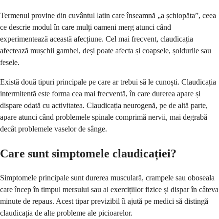
Termenul provine din cuvântul latin care înseamnă „a șchiopăta”, ceea
ce descrie modul în care mulți oameni merg atunci când
experimentează această afecțiune. Cel mai frecvent, claudicația
afectează mușchii gambei, deși poate afecta și coapsele, șoldurile sau
fesele.
Există două tipuri principale pe care ar trebui să le cunoști. Claudicația
intermitentă este forma cea mai frecventă, în care durerea apare și
dispare odată cu activitatea. Claudicația neurogenă, pe de altă parte,
apare atunci când problemele spinale comprimă nervii, mai degrabă
decât problemele vaselor de sânge.
Care sunt simptomele claudicației?
Simptomele principale sunt durerea musculară, crampele sau oboseala
care încep în timpul mersului sau al exercițiilor fizice și dispar în câteva
minute de repaus. Acest tipar previzibil îi ajută pe medici să distingă
claudicația de alte probleme ale picioarelor.