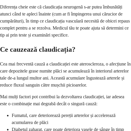
Diferența cheie este că claudicația neurogenă s-ar putea îmbunătăți
atunci când te apleci înainte (cum ar fi împingerea unui cărucior de
cumpărături), în timp ce claudicația vasculară necesită de obicei repaus
complet pentru a se rezolva. Medicul tău te poate ajuta să determini ce
tip ai prin teste și examinări specifice.
Ce cauzează claudicația?
Cea mai frecventă cauză a claudicației este ateroscleroza, o afecțiune în
care depozitele grase numite plăci se acumulează în interiorul arterelor
tale de-a lungul multor ani. Această acumulare îngustează arterele și
reduce fluxul sanguin către mușchii picioarelor.
Mai mulți factori pot contribui la dezvoltarea claudicației, iar adesea
este o combinație mai degrabă decât o singură cauză:
Fumatul, care deteriorează pereții arterelor și accelerează
acumularea de plăci
Diabetul zaharat, care poate deteriora vasele de sânge în timp