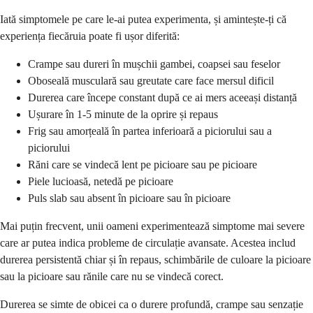
Iată simptomele pe care le-ai putea experimenta, și amintește-ți că
experiența fiecăruia poate fi ușor diferită:
Crampe sau dureri în mușchii gambei, coapsei sau feselor
Oboseală musculară sau greutate care face mersul dificil
Durerea care începe constant după ce ai mers aceeași distanță
Ușurare în 1-5 minute de la oprire și repaus
Frig sau amorțeală în partea inferioară a piciorului sau a
piciorului
Răni care se vindecă lent pe picioare sau pe picioare
Piele lucioasă, netedă pe picioare
Puls slab sau absent în picioare sau în picioare
Mai puțin frecvent, unii oameni experimentează simptome mai severe
care ar putea indica probleme de circulație avansate. Acestea includ
durerea persistentă chiar și în repaus, schimbările de culoare la picioare
sau la picioare sau rănile care nu se vindecă corect.
Durerea se simte de obicei ca o durere profundă, crampe sau senzație