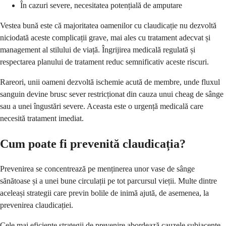
În cazuri severe, necesitatea potențială de amputare
Vestea bună este că majoritatea oamenilor cu claudicație nu dezvoltă
niciodată aceste complicații grave, mai ales cu tratament adecvat și
management al stilului de viață. Îngrijirea medicală regulată și
respectarea planului de tratament reduc semnificativ aceste riscuri.
Rareori, unii oameni dezvoltă ischemie acută de membre, unde fluxul
sanguin devine brusc sever restricționat din cauza unui cheag de sânge
sau a unei îngustări severe. Aceasta este o urgență medicală care
necesită tratament imediat.
Cum poate fi prevenită claudicația?
Prevenirea se concentrează pe menținerea unor vase de sânge
sănătoase și a unei bune circulații pe tot parcursul vieții. Multe dintre
aceleași strategii care previn bolile de inimă ajută, de asemenea, la
prevenirea claudicației.
Cele mai eficiente strategii de prevenire abordează cauzele subiacente