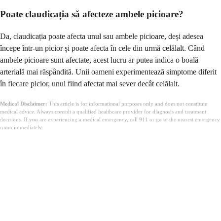
Poate claudicația să afecteze ambele picioare?
Da, claudicația poate afecta unul sau ambele picioare, deși adesea
începe într-un picior și poate afecta în cele din urmă celălalt. Când
ambele picioare sunt afectate, acest lucru ar putea indica o boală
arterială mai răspândită. Unii oameni experimentează simptome diferit
în fiecare picior, unul fiind afectat mai sever decât celălalt.
Medical Disclaimer:
This article is for informational purposes only and does not constitute
medical advice. Always consult a qualified healthcare provider for diagnosis and treatment
decisions. If you are experiencing a medical emergency, call 911 or go to the nearest emergency
room immediately.