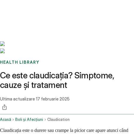
Benchmarks
Stories
FAQ
Sign up / Log in
HEALTH LIBRARY
Ce este claudicația? Simptome,
cauze și tratament
Ultima actualizare
17 februarie 2025
Acasă
Boli și Afecțiuni
Claudication
Claudicația este o durere sau crampe la picior care apare atunci când