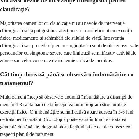
Voi avea nevoie de intervenție chirurgicală pentru
claudicație?
Majoritatea oamenilor cu claudicație nu au nevoie de intervenție
chirurgicală și își pot gestiona afecțiunea în mod eficient cu exerciții
fizice, medicamente și schimbări ale stilului de viață. Intervenția
chirurgicală sau proceduri precum angioplastia sunt de obicei rezervate
persoanelor cu simptome severe care limitează semnificativ activitățile
zilnice sau celor cu semne de ischemie critică de membre.
Cât timp durează până se observă o îmbunătățire cu
tratamentul?
Mulți oameni încep să observe o anumită îmbunătățire a distanței de
mers în 4-8 săptămâni de la începerea unui program structurat de
exerciții fizice. O îmbunătățire semnificativă apare adesea în 3-6 luni
de tratament constant. Cronologia poate varia în funcție de starea
generală de sănătate, de gravitatea afecțiunii și de cât de consecvent
respecți planul de tratament.