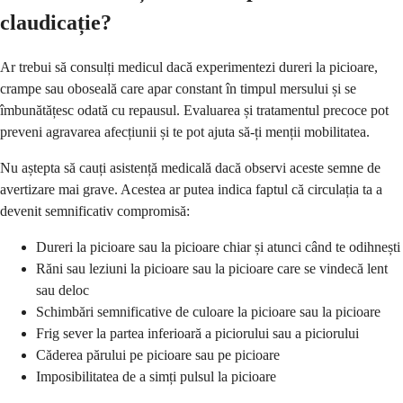
claudicație?
Ar trebui să consulți medicul dacă experimentezi dureri la picioare,
crampe sau oboseală care apar constant în timpul mersului și se
îmbunătățesc odată cu repausul. Evaluarea și tratamentul precoce pot
preveni agravarea afecțiunii și te pot ajuta să-ți menții mobilitatea.
Nu aștepta să cauți asistență medicală dacă observi aceste semne de
avertizare mai grave. Acestea ar putea indica faptul că circulația ta a
devenit semnificativ compromisă:
Dureri la picioare sau la picioare chiar și atunci când te odihnești
Răni sau leziuni la picioare sau la picioare care se vindecă lent
sau deloc
Schimbări semnificative de culoare la picioare sau la picioare
Frig sever la partea inferioară a piciorului sau a piciorului
Căderea părului pe picioare sau pe picioare
Imposibilitatea de a simți pulsul la picioare