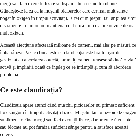
mergi sau faci exerciții fizice și dispare atunci când te odihnești.
Gândește-te la ea ca la mușchii picioarelor care cer mai mult sânge
bogat în oxigen în timpul activității, la fel cum pieptul tău ar putea simți
o strângere în timpul unui antrenament dacă inima ta are nevoie de mai
mult oxigen.
Această afecțiune afectează milioane de oameni, mai ales pe măsură ce
îmbătrânesc. Vestea bună este că claudicația este foarte ușor de
gestionat cu abordarea corectă, iar mulți oameni reușesc să ducă o viață
activă și împlinită odată ce înțeleg ce se întâmplă și cum să abordeze
problema.
Ce este claudicația?
Claudicația apare atunci când mușchii picioarelor nu primesc suficient
flux sanguin în timpul activității fizice. Mușchii tăi au nevoie de oxigen
suplimentar când mergi sau faci exerciții fizice, dar arterele îngustate
sau blocate nu pot furniza suficient sânge pentru a satisface această
cerere.