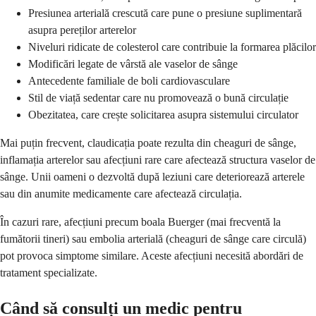
Presiunea arterială crescută care pune o presiune suplimentară
asupra pereților arterelor
Niveluri ridicate de colesterol care contribuie la formarea plăcilor
Modificări legate de vârstă ale vaselor de sânge
Antecedente familiale de boli cardiovasculare
Stil de viață sedentar care nu promovează o bună circulație
Obezitatea, care crește solicitarea asupra sistemului circulator
Mai puțin frecvent, claudicația poate rezulta din cheaguri de sânge,
inflamația arterelor sau afecțiuni rare care afectează structura vaselor de
sânge. Unii oameni o dezvoltă după leziuni care deteriorează arterele
sau din anumite medicamente care afectează circulația.
În cazuri rare, afecțiuni precum boala Buerger (mai frecventă la
fumătorii tineri) sau embolia arterială (cheaguri de sânge care circulă)
pot provoca simptome similare. Aceste afecțiuni necesită abordări de
tratament specializate.
Când să consulți un medic pentru