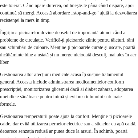
este tolerat. Când apare durerea, odihnește-te până când dispare, apoi
continuă să mergi. Această abordare „stop-and-go” ajută la dezvoltarea
rezistenței la mers în timp.
Îngrijirea picioarelor devine deosebit de importantă atunci când ai
probleme de circulație. Verifică-ți picioarele zilnic pentru tăieturi, răni
sau schimbări de culoare. Menține-ți picioarele curate și uscate, poartă
încălțăminte bine ajustată și nu merge niciodată desculț, mai ales în aer
liber.
Gestionarea altor afecțiuni medicale acasă îți susține tratamentul
general. Aceasta include administrarea medicamentelor conform
prescripției, monitorizarea glicemiei dacă ai diabet zaharat, adoptarea
unei diete sănătoase pentru inimă și evitarea tutunului sub toate
formele.
Gestionarea temperaturii poate ajuta la confort. Menține-ți picioarele
calde, dar evită utilizarea pernelor electrice sau a sticlelor cu apă caldă,
deoarece senzația redusă ar putea duce la arsuri. În schimb, poartă