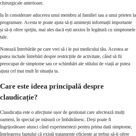
chirurgicale anterioare.
Ia în considerare aducerea unui membru al familiei sau a unui prieten la
programare. Acesta te poate ajuta să-ți amintești informații importante
și să-ți ofere sprijin, mai ales dacă ești anxios în legătură cu simptomele
tale.
Notează întrebările pe care vrei să i le pui medicului tău. Acestea ar
putea include întrebări despre restricțiile de activitate, când să fii
preocupat de simptome sau ce schimbări ale stilului de viață ar putea
ajuta cel mai mult în situația ta.
Care este ideea principală despre
claudicație?
Claudicația este o afecțiune ușor de gestionat care afectează mulți
oameni, în special pe măsură ce îmbătrânesc. Deși poate fi
îngrijorătoare atunci când experimentezi pentru prima dată simptome,
înțelegerea faptului că există tratamente eficiente ar trebui să-ți ofere