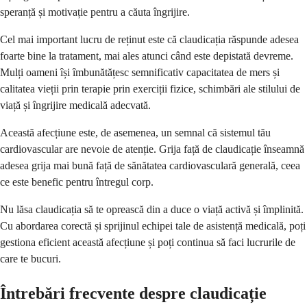
speranță și motivație pentru a căuta îngrijire.
Cel mai important lucru de reținut este că claudicația răspunde adesea
foarte bine la tratament, mai ales atunci când este depistată devreme.
Mulți oameni își îmbunătățesc semnificativ capacitatea de mers și
calitatea vieții prin terapie prin exerciții fizice, schimbări ale stilului de
viață și îngrijire medicală adecvată.
Această afecțiune este, de asemenea, un semnal că sistemul tău
cardiovascular are nevoie de atenție. Grija față de claudicație înseamnă
adesea grija mai bună față de sănătatea cardiovasculară generală, ceea
ce este benefic pentru întregul corp.
Nu lăsa claudicația să te oprească din a duce o viață activă și împlinită.
Cu abordarea corectă și sprijinul echipei tale de asistență medicală, poți
gestiona eficient această afecțiune și poți continua să faci lucrurile de
care te bucuri.
Întrebări frecvente despre claudicație