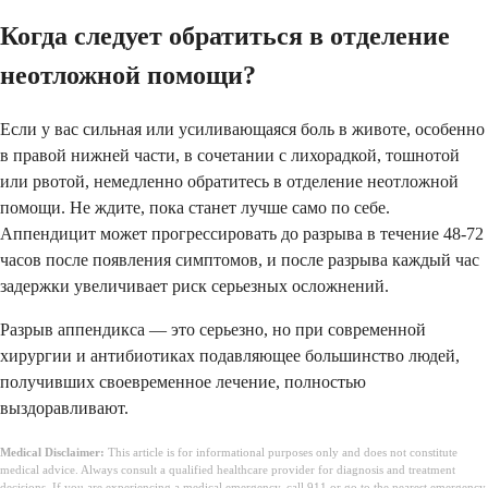
Когда следует обратиться в отделение
неотложной помощи?
Если у вас сильная или усиливающаяся боль в животе, особенно
в правой нижней части, в сочетании с лихорадкой, тошнотой
или рвотой, немедленно обратитесь в отделение неотложной
помощи. Не ждите, пока станет лучше само по себе.
Аппендицит может прогрессировать до разрыва в течение 48-72
часов после появления симптомов, и после разрыва каждый час
задержки увеличивает риск серьезных осложнений.
Разрыв аппендикса — это серьезно, но при современной
хирургии и антибиотиках подавляющее большинство людей,
получивших своевременное лечение, полностью
выздоравливают.
Medical Disclaimer:
This article is for informational purposes only and does not constitute
medical advice. Always consult a qualified healthcare provider for diagnosis and treatment
decisions. If you are experiencing a medical emergency, call 911 or go to the nearest emergency