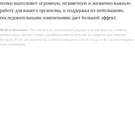
почки выполняют огромную, незаметную и жизненно важную
работу для вашего организма, и поддержка их небольшими,
последовательными изменениями дает большой эффект.
Medical Disclaimer:
This article is for informational purposes only and does not constitute
medical advice. Always consult a qualified healthcare provider for diagnosis and treatment
decisions. If you are experiencing a medical emergency, call 911 or go to the nearest emergency
room immediately.