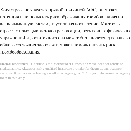
Хотя стресс не является прямой причиной АФС, он может
потенциально повысить риск образования тромбов, влияя на
вашу иммунную систему и усиливая воспаление. Контроль
стресса с помощью методов релаксации, регулярных физических
упражнений и достаточного сна может быть полезен для вашего
общего состояния здоровья и может помочь снизить риск
тромбообразования.
Medical Disclaimer:
This article is for informational purposes only and does not constitute
medical advice. Always consult a qualified healthcare provider for diagnosis and treatment
decisions. If you are experiencing a medical emergency, call 911 or go to the nearest emergency
room immediately.