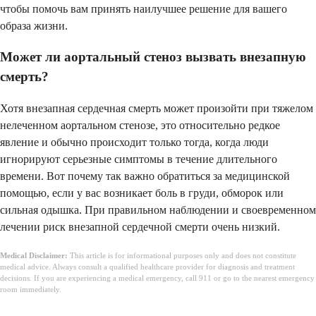
чтобы помочь вам принять наилучшее решение для вашего
образа жизни.
Может ли аортальный стеноз вызвать внезапную
смерть?
Хотя внезапная сердечная смерть может произойти при тяжелом
нелеченном аортальном стенозе, это относительно редкое
явление и обычно происходит только тогда, когда люди
игнорируют серьезные симптомы в течение длительного
времени. Вот почему так важно обратиться за медицинской
помощью, если у вас возникает боль в груди, обморок или
сильная одышка. При правильном наблюдении и своевременном
лечении риск внезапной сердечной смерти очень низкий.
Medical Disclaimer:
This article is for informational purposes only and does not constitute
medical advice. Always consult a qualified healthcare provider for diagnosis and treatment
decisions. If you are experiencing a medical emergency, call 911 or go to the nearest emergency
room immediately.