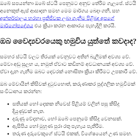
ඔබේ සපයන්නා ඔබේ ස්ටයි පෙනුමට අනුව තේරීම ගැලපේ. ස්ටයි
අනෙකුත් ඇස් ආසාදන සමඟ මෙම මාර්ගය බෙදා ගනී, සහ
අන්තර්ජාලය හරහා ප්‍රතිජීවක ලබා ගැනීම පිළිබඳ අපගේ
මාර්ගෝපදේශය
එය ක්‍රියා කරන ආකාරය පැහැදිලි කරයි.
ඔබ වෛද්‍යවරයෙකු හමුවිය යුත්තේ කවදාද?
සමහර ස්ටයි වලට තිරයක් වෙනුවට අතින් බැලීමක් අවශ්‍ය වේ.
මේවා අඩු සුලභ ය, නමුත් ඒවාට කඩිනම් අවධානයක් අවශ්‍ය වේ.
ඒවා දැන ගැනීම ඔබට දෙවරක් නොසිතා ක්‍රියා කිරීමට උපකාරී වේ.
ඔබ මේවායින් කිසිවක් දුටුවහොත්, කරුණාකර පුද්ගලික හමුවීමක්
සංවිධානය කරන්න:
සතියක් හෝ දෙකක නිවෙස් පිළියම් වලින් පසු කිසිදු
දියුණුවක් නැත.
දරුණු වේදනාව, හෝ ඔබේ පෙනුමේ කිසිදු වෙනසක්.
ඇසිපිය හෝ මුහුණ පුරා රතු පැහැය පැතිරීම.
තරුණ දරුවෙකුගේ ස්ටයි එකක්, විශේෂයෙන් උණ සමඟ.