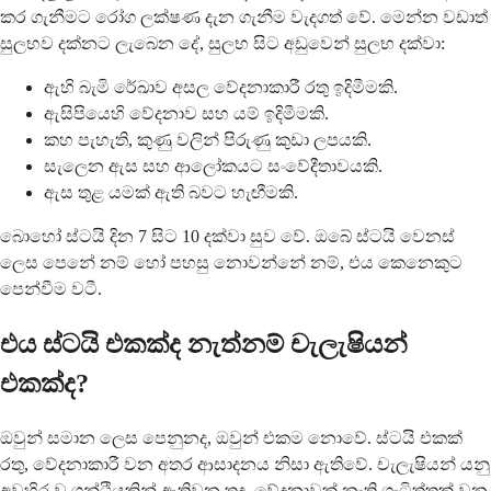
කර ගැනීමට රෝග ලක්ෂණ දැන ගැනීම වැදගත් වේ. මෙන්න වඩාත්
සුලභව දක්නට ලැබෙන දේ, සුලභ සිට අඩුවෙන් සුලභ දක්වා:
ඇහි බැමි රේඛාව අසල වේදනාකාරී රතු ඉදිමීමකි.
ඇසිපියෙහි වේදනාව සහ යම් ඉදිමීමකි.
කහ පැහැති, කුණු වලින් පිරුණු කුඩා ලපයකි.
සැලෙන ඇස සහ ආලෝකයට සංවේදීතාවයකි.
ඇස තුළ යමක් ඇති බවට හැඟීමකි.
බොහෝ ස්ටයි දින 7 සිට 10 දක්වා සුව වේ. ඔබේ ස්ටයි වෙනස්
ලෙස පෙනේ නම් හෝ පහසු නොවන්නේ නම්, එය කෙනෙකුට
පෙන්වීම වටී.
එය ස්ටයි එකක්ද නැත්නම් චැලැෂියන්
එකක්ද?
ඔවුන් සමාන ලෙස පෙනුනද, ඔවුන් එකම නොවේ. ස්ටයි එකක්
රතු, වේදනාකාරී වන අතර ආසාදනය නිසා ඇතිවේ. චැලැෂියන් යනු
අවහිර වූ ග්‍රන්ථියකින් ඇතිවන තද, වේදනාවක් නැති ගැටිත්තක් වන