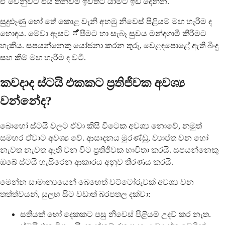
ඒ වෙනුවට එය තනිවම ඉවතට යාමට ඉඩ දෙන්න.
සුදුළූණු හෝ තේ කොළ වැනි අහඹු නිවෙස් පිළියම් මඟ හැරීම ද
හොඳය. මේවා ඇසට ಕಿපීමට හා සැබෑ සුවය මන්දගාමී කිරීමට
හැකිය. සපයන්නෙකු යෝජනා කරන තුරු, වෙළඳපොළේ ඇති බිංදු
සහ කීම් මඟ හැරීම ද වටී.
කවදාද ස්ටයි එකකට ප්‍රතිජීවක අවශ්‍ය
වන්නේද?
බොහෝ ස්ටයි වලට ඒවා කිසි විටෙක අවශ්‍ය නොවේ, නමුත්
සමහර ඒවාට අවශ්‍ය වේ. ආසාදනය මුරණ්ඩු, ව්‍යාප්ත වන හෝ
නැවත නැවත ඇති වන විට ප්‍රතිජීවක භාවිතා කරයි. සපයන්නෙකු
ඔබේ ස්ටයි හැසිරෙන ආකාරය අනුව තීරණය කරයි.
මෙන්න සාමාන්‍යයෙන් බෙහෙත් වට්ටෝරුවක් අවශ්‍ය වන
තත්ත්වයන්, සුලභ සිට වඩාත් බරපතල දක්වා:
සතියක් හෝ දෙකකට පසු නිවෙස් පිළියම් උදව් කර නැත.