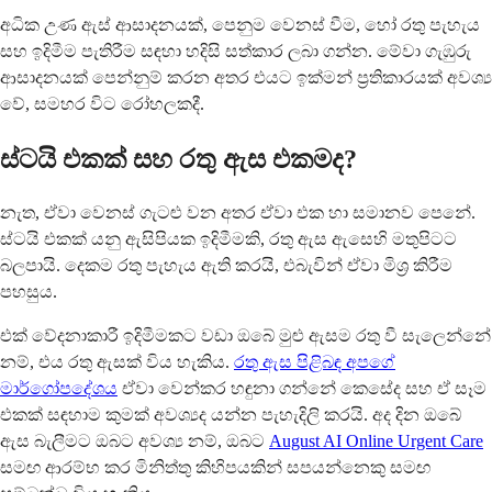
අධික උණ ඇස් ආසාදනයක්, පෙනුම වෙනස් වීම, හෝ රතු පැහැය
සහ ඉදිමීම පැතිරීම සඳහා හදිසි සත්කාර ලබා ගන්න. මේවා ගැඹුරු
ආසාදනයක් පෙන්නුම් කරන අතර එයට ඉක්මන් ප්‍රතිකාරයක් අවශ්‍ය
වේ, සමහර විට රෝහලකදී.
ස්ටයි එකක් සහ රතු ඇස එකමද?
නැත, ඒවා වෙනස් ගැටළු වන අතර ඒවා එක හා සමානව පෙනේ.
ස්ටයි එකක් යනු ඇසිපියක ඉදිමීමකි, රතු ඇස ඇසෙහි මතුපිටට
බලපායි. දෙකම රතු පැහැය ඇති කරයි, එබැවින් ඒවා මිශ්‍ර කිරීම
පහසුය.
එක් වේදනාකාරී ඉදිමීමකට වඩා ඔබේ මුළු ඇසම රතු වී සැලෙන්නේ
නම්, එය රතු ඇසක් විය හැකිය.
රතු ඇස පිළිබඳ අපගේ
මාර්ගෝපදේශය
ඒවා වෙන්කර හඳුනා ගන්නේ කෙසේද සහ ඒ සෑම
එකක් සඳහාම කුමක් අවශ්‍යද යන්න පැහැදිලි කරයි. අද දින ඔබේ
ඇස බැලීමට ඔබට අවශ්‍ය නම්, ඔබට
August AI Online Urgent Care
සමඟ ආරම්භ කර මිනිත්තු කිහිපයකින් සපයන්නෙකු සමඟ