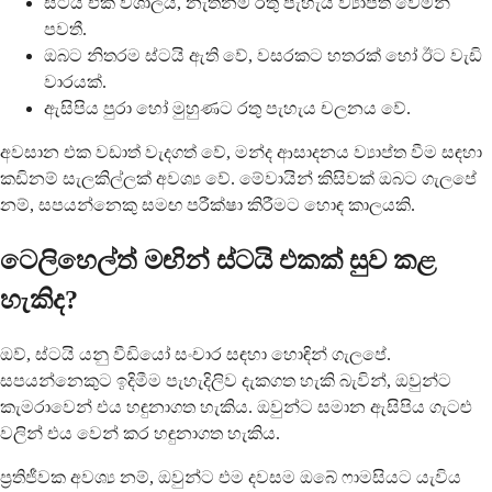
ස්ටයි එක විශාලයි, නැත්නම් රතු පැහැය ව්‍යාප්ත වෙමින්
පවතී.
ඔබට නිතරම ස්ටයි ඇති වේ, වසරකට හතරක් හෝ ඊට වැඩි
වාරයක්.
ඇසිපිය පුරා හෝ මුහුණට රතු පැහැය චලනය වේ.
අවසාන එක වඩාත් වැදගත් වේ, මන්ද ආසාදනය ව්‍යාප්ත වීම සඳහා
කඩිනම් සැලකිල්ලක් අවශ්‍ය වේ. මේවායින් කිසිවක් ඔබට ගැලපේ
නම්, සපයන්නෙකු සමඟ පරීක්ෂා කිරීමට හොඳ කාලයකි.
ටෙලිහෙල්ත් මඟින් ස්ටයි එකක් සුව කළ
හැකිද?
ඔව්, ස්ටයි යනු වීඩියෝ සංචාර සඳහා හොඳින් ගැලපේ.
සපයන්නෙකුට ඉදිමීම පැහැදිලිව දැකගත හැකි බැවින්, ඔවුන්ට
කැමරාවෙන් එය හඳුනාගත හැකිය. ඔවුන්ට සමාන ඇසිපිය ගැටළු
වලින් එය වෙන් කර හඳුනාගත හැකිය.
ප්‍රතිජීවක අවශ්‍ය නම්, ඔවුන්ට එම දවසම ඔබේ ෆාමසියට යැවිය