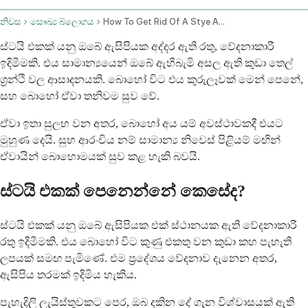
නිවස
සෞඛ්‍ය බ්ලොගය
How To Get Rid Of A Stye And When You Need Antibiotics
ස්ටයි එකක් යනු ඔබේ ඇසිපියක අද්දර ඇති රතු, වේදනාකාරී
ඉදිමීමකි. එය සාමාන්‍යයෙන් ඔබේ ඇහිබැමි අසල ඇති කුඩා තෙල්
ග්‍රන්ථි වල ආසාදනයකි. බොහෝ විට එය කුරුලෑවක් මෙන් පෙනේ,
සහ බොහෝ ඒවා තනිවම සුව වේ.
ඒවා ඉතා සුලභ වන අතර, බොහෝ අය යම් අවස්ථාවකදී එයට
මුහුණ දෙයි. සුභ ආරංචිය නම් සාමාන්‍ය නිවෙස් පිළියම් මඟින්
ඒවායින් බොහොමයක් සුව කළ හැකි බවයි.
ස්ටයි එකක් පෙනෙන්නේ කෙසේද?
ස්ටයි එකක් යනු ඔබේ ඇසිපියක එක් ස්ථානයක ඇති වේදනාකාරී
රතු ඉදිමීමකි. එය බොහෝ විට කුණු එකතු වන කුඩා කහ පැහැති
ලපයක් සමඟ පැමිණේ. එම ප්‍රදේශය වේදනාව දැනෙන අතර,
ඇසිපිය තරමක් ඉදිමිය හැකිය.
පැහැදිලි ලැයිස්තුවකට පෙර, ඔබ දකින දේ ගැන විශ්වාසයක් ඇති