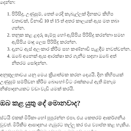
දෙන්න:
පිරිසිදු, උණුසුම්, තෙත් රෙදි කැබැල්ලක් දිනකට කිහිප
වතාවක්, විනාඩි 10 ත් 15 ත් අතර කාලයක් ඇස මත තබා
ගන්න.
තනුක කළ ළදරු ෂැම්පු හෝ ඇසිපිය පිරිසිදු කරන්නා සමඟ
ඇසිපිය මෘදු ලෙස පිරිසිදු කරන්න.
දැනට ඇස් අලංකාර කිරීම සහ කණ්නාඩි පැළඳීම නවත්වන්න.
ඔබේ අනෙක් ඇස ආරක්ෂා කර ගැනීම සඳහා ඔබේ අත්
නිතරම සෝදන්න.
අනුකූලතාවය යනු මෙය ක්‍රියාත්මක කරන දෙයයි. දින කිහිපයක්
උණුසුම් සම්පීඩන කිරීම බොහෝ විට රාක්කයේ ඇති ඕනෑම
නිෂ්පාදනයකට වඩා වැඩි යමක් කරයි.
ඔබ කළ යුතු දේ මොනවාද?
ස්ටයි එකක් මිරිකා හෝ පුපුරන්න එපා, එය කෙතරම් ආකර්ශනීය
වුවත්. මිරිකීම ආසාදනය ගැඹුරට තල්ලු කර එය ව්‍යාප්ත කළ හැකිය.