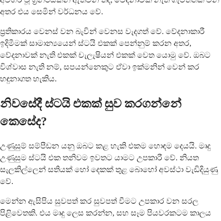
අතර එය සෙමින් වර්ධනය වේ.
ප්‍රතිකාරය වෙනස් වන බැවින් වෙනස වැදගත් වේ. වේදනාකාරී
ඉදිමීමක් සාමාන්‍යයෙන් ස්ටයි එකක් පෙන්නුම් කරන අතර,
වේදනාවක් නැති එකක් චැලැෂියන් එකක් වෙත යොමු වේ. ඔබට
විශ්වාස නැති නම්, සපයන්නෙකුට ඒවා ඉක්මනින් වෙන් කර
හඳුනාගත හැකිය.
නිවසේදී ස්ටයි එකක් සුව කරගන්නේ
කෙසේද?
උණුසුම් සම්පීඩන යනු ඔබට කළ හැකි එකම හොඳම දෙයයි. මෘදු
උණුසුම ස්ටයි එක තනිවම ඉවතට යාමට උපකාරී වේ. නියත
සැලකිල්ලෙන් සතියක් හෝ දෙකක් තුළ බොහෝ අවස්ථා වැඩිදියුණු
වේ.
මෙන්න ඇසිපිය සුවපත් කර සුවපත් වීමට උපකාර වන සරල
පිළිවෙතකි. එය මෘදු ලෙස කරන්න, සහ සෑම පියවරකටම කාලය