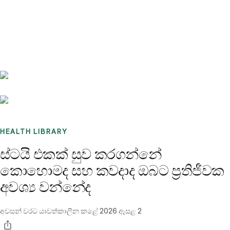
Benchmarks
Stories
FAQ
Sign up / Log in
HEALTH LIBRARY
ස්ටයි එකක් සුව කරගන්නේ
කොහොමද සහ කවදාද ඔබට ප්‍රතිජීවක
අවශ්‍ය වන්නේද
අවසන් වරට යාවත්කාලීන කළේ
2026 ඇසළ 2