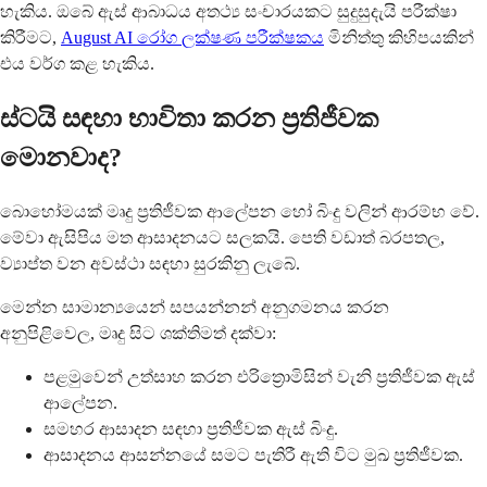
හැකිය. ඔබේ ඇස් ආබාධය අතථ්‍ය සංචාරයකට සුදුසුදැයි පරීක්ෂා
කිරීමට,
August AI රෝග ලක්ෂණ පරීක්ෂකය
මිනිත්තු කිහිපයකින්
එය වර්ග කළ හැකිය.
ස්ටයි සඳහා භාවිතා කරන ප්‍රතිජීවක
මොනවාද?
බොහෝමයක් මෘදු ප්‍රතිජීවක ආලේපන හෝ බිංදු වලින් ආරම්භ වේ.
මේවා ඇසිපිය මත ආසාදනයට සලකයි. පෙති වඩාත් බරපතල,
ව්‍යාප්ත වන අවස්ථා සඳහා සුරකිනු ලැබේ.
මෙන්න සාමාන්‍යයෙන් සපයන්නන් අනුගමනය කරන
අනුපිළිවෙල, මෘදු සිට ශක්තිමත් දක්වා:
පළමුවෙන් උත්සාහ කරන එරිත්‍රොමිසින් වැනි ප්‍රතිජීවක ඇස්
ආලේපන.
සමහර ආසාදන සඳහා ප්‍රතිජීවක ඇස් බිංදු.
ආසාදනය ආසන්නයේ සමට පැතිරී ඇති විට මුඛ ප්‍රතිජීවක.