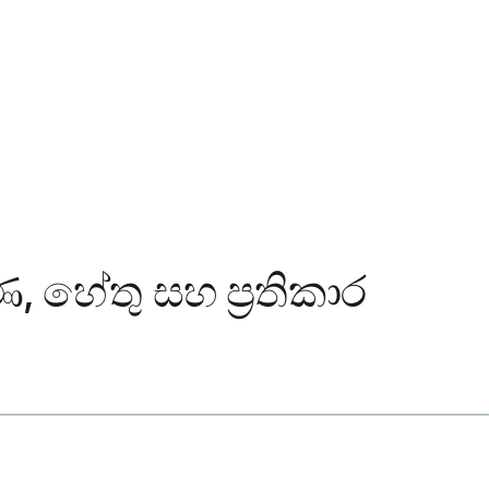
 හේතු සහ ප්‍රතිකාර