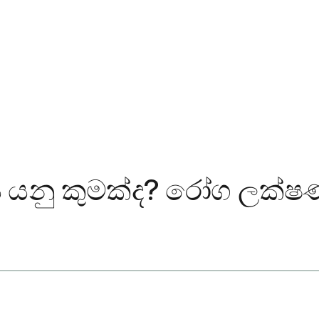
 යනු කුමක්ද? රෝග ලක්ෂණ,