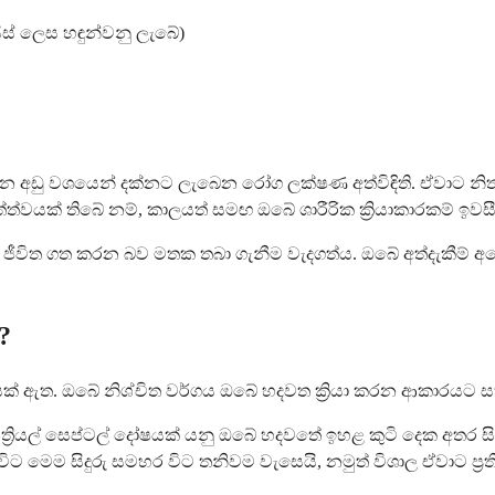
ස් ලෙස හඳුන්වනු ලැබේ)
අඩු වශයෙන් දක්නට ලැබෙන රෝග ලක්ෂණ අත්විඳිති. ඒවාට නිත
්වයක් තිබේ නම්, කාලයත් සමඟ ඔබේ ශාරීරික ක්‍රියාකාරකම් ඉවසී
විත ගත කරන බව මතක තබා ගැනීම වැදගත්ය. ඔබේ අත්දැකීම් අනෙ
?
ියක් ඇත. ඔබේ නිශ්චිත වර්ගය ඔබේ හදවත ක්‍රියා කරන ආකාරයට 
්‍රියල් සෙප්ටල් දෝෂයක් යනු ඔබේ හදවතේ ඉහළ කුටි දෙක අතර සිදු
 මෙම සිදුරු සමහර විට තනිවම වැසෙයි, නමුත් විශාල ඒවාට ප්‍රති