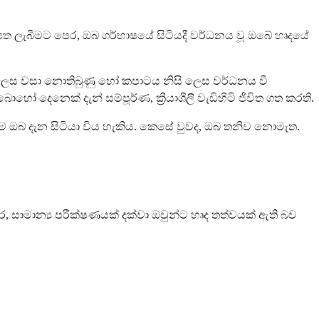
ත ලැබීමට පෙර, ඔබ ගර්භාෂයේ සිටියදී වර්ධනය වූ ඔබේ හෘදයේ
ි ලෙස වසා නොතිබුණු හෝ කපාටය නිසි ලෙස වර්ධනය වී
දෙනෙක් දැන් සම්පූර්ණ, ක්‍රියාශීලී වැඩිහිටි ජීවිත ගත කරති.
ඔබ දැන සිටියා විය හැකිය. කෙසේ වුවද, ඔබ තනිව නොමැත.
සාමාන්‍ය පරීක්ෂණයක් දක්වා ඔවුන්ට හෘද තත්වයක් ඇති බව