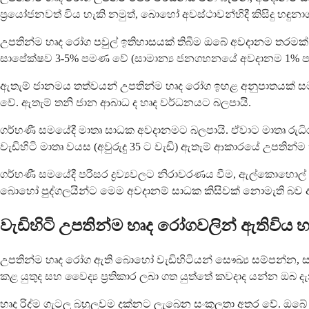
ප්‍රයෝජනවත් විය හැකි නමුත්, බොහෝ අවස්ථාවන්හිදී කිසිදු හඳ
උපතින්ම හෘද රෝග පවුල් ඉතිහාසයක් තිබීම ඔබේ අවදානම තරම
සාපේක්ෂව 3-5% පමණ වේ (සාමාන්‍ය ජනගහනයේ අවදානම 1% පම
ඇතැම් ජානමය තත්වයන් උපතින්ම හෘද රෝග ඉහළ අනුපාතයක් සමඟ සම
වේ. ඇතැම් තනි ජාන ආබාධ ද හෘද වර්ධනයට බලපායි.
ගර්භණී සමයේදී මාතෘ සාධක අවදානමට බලපායි. ඒවාට මාතෘ රුධි
වැඩිහිටි මාතෘ වයස (අවුරුදු 35 ට වැඩි) ඇතැම් ආකාරයේ උපතින්
ගර්භණී සමයේදී පරිසර ද්‍රව්‍යවලට නිරාවරණය වීම, ඇල්කොහොල
බොහෝ පුද්ගලයින්ට මෙම අවදානම් සාධක කිසිවක් නොමැති බව 
වැඩිහිටි උපතින්ම හෘද රෝගවලින් ඇතිවිය
උපතින්ම හෘද රෝග ඇති බොහෝ වැඩිහිටියන් සෞඛ්‍ය සම්පන්න, ස
කළ යුතුද සහ වෛද්‍ය ප්‍රතිකාර ලබා ගත යුත්තේ කවදාද යන්න ඔබ 
හෘද රිද්ම ගැටලු බහුලවම දක්නට ලැබෙන සංකූලතා අතර වේ. ඔබේ හදව