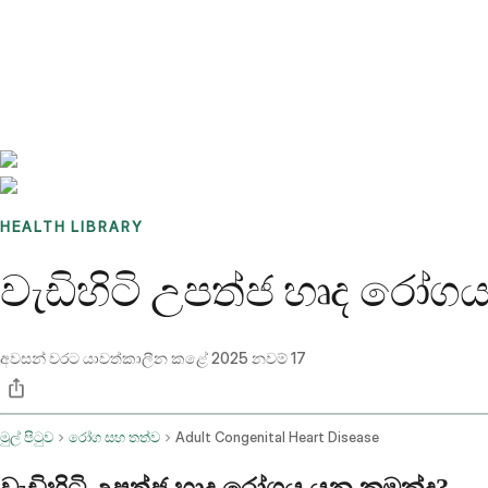
Benchmarks
Stories
FAQ
Sign up / Log in
HEALTH LIBRARY
වැඩිහිටි උපත්ජ හෘද රෝගය
අවසන් වරට යාවත්කාලීන කළේ
2025 නවම් 17
මුල් පිටුව
රෝග සහ තත්ව
Adult Congenital Heart Disease