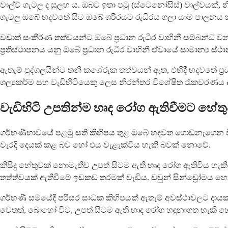
වාල්ව් ගැටලු ද සුලභ ය. ඔබට ඉතා පටු (ස්ටෙනෝසිස්) වාල්වයක්, න
ගැටලු ඔබේ හදවතේ සිට ඔබේ ශරීරයට රුධිරය ගලා යාම පාලනය 
වඩාත් සංකීර්ණ තත්වයන්ට ඔබේ ප්‍රධාන රුධිර වාහිනී සම්බන්ධ 
ප්‍රතිස්ථාපනය යනු ඔබේ ප්‍රධාන රුධිර වාහිනී ඒවායේ සාමාන්‍ය ස්
ඇතැම් පුද්ගලයින්ට තනි කශේරුක තත්වයන් ඇත, එහිදී හදවතේ ප්‍
ශල්‍යකර්ම සහ වැඩිහිටියෙකු ලෙස නිරන්තර විශේෂිත රැකවරණය අ
වැඩිහිටි උපතින්ම හෘද රෝග ඇතිවීමට හේතු
ගර්භණීභාවයේ පළමු සති කිහිපය තුළ ඔබේ හදවත ගොඩනැගෙන විට
වැරදි දෙයක් කළ බව හෝ එය වැළැක්විය හැකි බවක් නොවේ.
කිසිදු හේතුවක් නොමැතිව උපත් සිටම ඇති හෘද රෝග ඇතිවිය හැ
තත්ත්වයක් ඇතිවීමේ ඉඩකඩ තරමක් වැඩිය. ඩවුන් සින්ඩ්‍රෝමය 
ගර්භණී සමයේදී පරිසර සාධක කිහිපයක් ඇතැම් අවස්ථාවලට දායක 
වෙතත්, බොහෝ විට, උපත් සිටම ඇති හෘද රෝග හඳුනාගත හැකි හේ