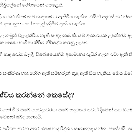
යිබ්‍රිලේෂන් රෝගයෙන් පෙළෙති.
රියා කර තිබේ නම් හෘදයාබාධ ඇතිවිය හැකිය. එයින් අදහස් කරන
අපහසුතා හෝ කකුල් ඉදිමීම දැනිය හැකිය.
මුත් වැළැක්විය හැකි සංකූලතාවකි. යම් ආකාරයක උපතින්ම ඇත
ිජීවක ඖෂධ භාවිතා කිරීම නිර්දේශ කරනු ලැබේ.
 හෘද රෝග වලදී, විශේෂයෙන්ම අසාමාන්‍ය රුධිර ගලන රටා ඇති ඒ
නය සංකීර්ණ හෘද රෝග ඇති සමහරුන් තුළ ඇති විය හැකිය. මෙය
නිශ්චය කරන්නේ කෙසේද?
ීම බොහෝ විට ඔබේ වෛද්‍යවරයා ඔබේ හදවතට සවන් දීමෙන් සහ ඔ
 වෙනත් ශබ්ද සොයයි.
‍රියාකාරකම් පටිගත කරන අතර ඔබේ හෘද රිද්මය සාමාන්‍යද යන්න පෙන්