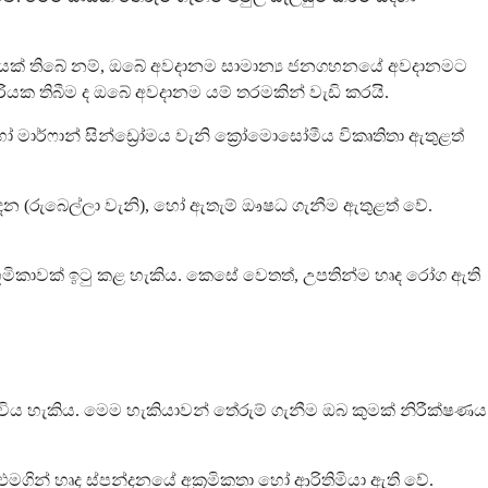
ෝගයක් තිබේ නම්, ඔබේ අවදානම සාමාන්‍ය ජනගහනයේ අවදානමට
 තිබීම ද ඔබේ අවදානම යම් තරමකින් වැඩි කරයි.
මාර්ෆාන් සින්ඩ්‍රෝමය වැනි ක්‍රෝමොසෝමීය විකෘතිතා ඇතුළත්
න (රුබෙල්ලා වැනි), හෝ ඇතැම් ඖෂධ ගැනීම ඇතුළත් වේ.
භූමිකාවක් ඉටු කළ හැකිය. කෙසේ වෙතත්, උපතින්ම හෘද රෝග ඇති
ිය හැකිය. මෙම හැකියාවන් තේරුම් ගැනීම ඔබ කුමක් නිරීක්ෂණය
එමගින් හෘද ස්පන්දනයේ අක්‍රමිකතා හෝ ආරිතිමියා ඇති වේ.