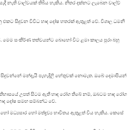
සෑදී නැති වාල්වයක් තිබිය හැකිය. නිතර දක්නට ලැබෙන වාල්ව්
ු එකට සිදුවන විවිධ හෘද දෝෂ හතරක් ඇතුළත් වේ. විශාල ධමනි
කරයි. මෙම සංකීර්ණ තත්වයන්ට බොහෝ විට ළමා කාලය පුරා බහු
දුවන්නේ මන්දැයි පැහැදිලි හේතුවක් නොමැත. ඔබේ දෙමාපියන්
 ඉතිහාසයේ උපත් සිටම ඇති හෘද රෝග තිබේ නම්, ඔබටම හෘද රෝග
 හෘද දෝෂ සමඟ සම්බන්ධ වේ.
මධ්‍යසාර හෝ මත්ද්‍රව්‍ය භාවිතය ඇතුළත් විය හැකිය. කෙසේ