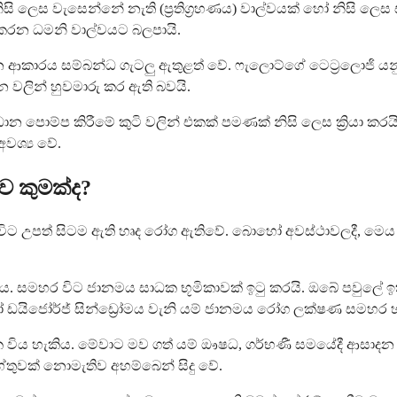
ිසි ලෙස වැසෙන්නේ නැති (ප්‍රතිග්‍රහණය) වාල්වයක් හෝ නිසි ලෙස 
කරන ධමනි වාල්වයට බලපායි.
වන ආකාරය සම්බන්ධ ගැටලු ඇතුළත් වේ. ෆැලොට්ගේ ටෙට්‍රලොජි යන
ථාන වලින් හුවමාරු කර ඇති බවයි.
රධාන පොම්ප කිරීමේ කුටි වලින් එකක් පමණක් නිසි ලෙස ක්‍රියා 
වශ්‍ය වේ.
ව කුමක්ද?
 උපත් සිටම ඇති හෘද රෝග ඇතිවේ. බොහෝ අවස්ථාවලදී, මෙය සි
කිය. සමහර විට ජානමය සාධක භූමිකාවක් ඉටු කරයි. ඔබේ පවුලේ
හෝ ඩයිජෝර්ජ් සින්ඩ්‍රෝමය වැනි යම් ජානමය රෝග ලක්ෂණ සමහර
විය හැකිය. මේවාට මව ගත් යම් ඖෂධ, ගර්භණී සමයේදී ආසාදන හෝ 
තුවක් නොමැතිව අහම්බෙන් සිදු වේ.