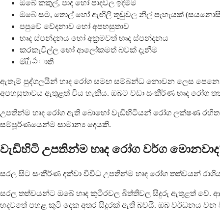
ඔබේ කකුල්, පාද හෝ පාදවල ඉදිමීම
ඔබේ සම, තොල් හෝ ඇඟිලි තුඩුවල නිල් පැහැයක් (සයනොසි
පපුවේ වේදනාව හෝ අපහසුතාව
හෘද ස්පන්දනය හෝ අක්‍රමවත් හෘද ස්පන්දනය
කරකැවිල්ල හෝ ආලෝකමත් බවක් දැනීම
මயోపාති
ඇතැම් පුද්ගලයින් හෘද රෝග සමඟ සම්බන්ධ නොවන ලෙස පෙනෙන 
අපහසුතාවය ඇතුළත් විය හැකිය. ඔබට වඩා සංකීර්ණ හෘද රෝග තත්ත
උපතින්ම හෘද රෝග ඇති බොහෝ වැඩිහිටියන් රෝග ලක්ෂණ රහිත ජී
සම්පූර්ණයෙන්ම සාමාන්‍ය දෙයකි.
වැඩිහිටි උපතින්ම හෘද රෝග වර්ග මොනවාද
සරල සිට සංකීර්ණ දක්වා විවිධ උපතින්ම හෘද රෝග තත්වයන් රාශ
සරල තත්වයන්ට ඔබේ හෘද කුටීරවල බිත්තිවල සිදුරු ඇතුළත් වේ. ආත
හදවතේ පහළ කුටි දෙක අතර සිදුරක් ඇති බවයි. ඔබ වර්ධනය වන විට