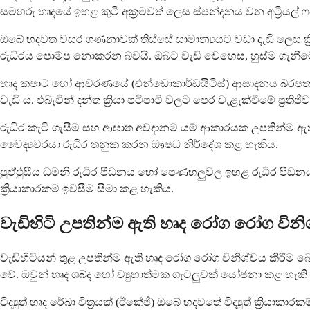
සමහරු හෘදයේ ඉහළ කුටි අක්‍රමවත් ලෙස ස්පන්දනය වන අට්‍රියල් ෆ
ඔබේ හදවත වසර ගණනාවක් තිස්සේ සාමාන්‍යයට වඩා දැඩි ලෙස ක්‍
රුධිරය පොම්ප නොකරන බවයි. ඔබට වැඩි වෙහෙස, හුස්ම ගැනීමේ 
හෘද කපාට හෝ ආවරණයේ (එන්ඩොකාර්ඩයිටිස්) ආසාදනය බරපතල න
වැඩි ය. එබැවින් දන්ත ක්‍රියා පටිපාටි වලට පෙර වැළැක්වීමේ ප්‍රත
රුධිර කැටි ගැසීම සහ ආඝාත අවදානම යම් ආකාරයක උපතින්ම ඇති
වෛද්‍යවරයා රුධිර තනුක කරන ඖෂධ නිර්දේශ කළ හැකිය.
පුඵ්ඵුසීය ධමනි රුධිර පීඩනය හෝ පෙණහලුවල ඉහළ රුධිර පීඩ
ක්‍රියාකාරකම් ඉවසීම සීමා කළ හැකිය.
වැඩිහිටි උපතින්ම ඇති හෘද රෝග රෝග වි
වැඩිහිටියන් තුළ උපතින්ම ඇති හෘද රෝග රෝග විනිශ්චය කිර
වේ. ඔවුන් හෘද ශබ්ද හෝ ව්‍යුහාත්මක ගැටලුවක් යෝජනා කළ හැකි
විද්‍යුත් හෘද රේඛා චිත්‍රයක් (ඊකේජී) ඔබේ හදවතේ විද්‍යුත් ක්