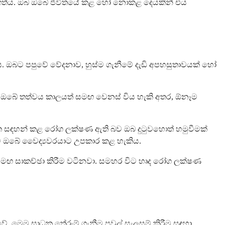
ගත්ය. ඔබ ඔබේ ජීවිතයේ කළ හෝ නොකළ දෙයකින් එය
ය. ඔබට පපුවේ වේදනාව, හුස්ම ගැනීමේ දැඩි අපහසුතාවයක් හෝ
ය. ඔබේ තත්වය කාලයත් සමඟ වෙනස් විය හැකි අතර, ඕනෑම
ත සඳහන් කළ රෝග ලක්ෂණ ඇති බව ඔබ දුටුවහොත් හමුවීමක්
 ඔබේ වෛද්‍යවරයාට උපකාර කළ හැකිය.
සමඟ සාකච්ඡා කිරීම වටිනවා. සමහර විට හෘද රෝග ලක්ෂණ
 මෙම සාධක තේරුම් ගැනීම පවුල් සැලසුම් කිරීම සඳහා