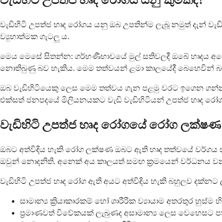
වැඩිහිටි උපත්ජ හෘද රෝගය යනු කුමක්ද?
වැඩිහිටි උපත්ජ හෘද රෝගය යනු ඔබ උපතින්ම ලැබූ නමුත් දැන්
ව්‍යුහාත්මක ගැටලු ය.
මෙය මෙසේ සිතන්න: ගර්භණීභාවයේ මුල් සතිවලදී ඔබේ හෘදය අපේ
නොතිබුණු බව හැකිය. මෙම තත්වයන් ළමා කාලයේදී බෙහෙවින් බරපතල
ඔබ වැඩිහිටියෙකු ලෙස මෙම තත්වය ගැන පළමු වරට ඉගෙන ගන්න
එක්සත් ජනපදයේ මිලියනයකට වැඩි වැඩිහිටියන් උපත්ජ හෘද රෝග
වැඩිහිටි උපත්ජ හෘද රෝගයේ රෝග ලක්ෂ
ඔබට අත්විඳිය හැකි රෝග ලක්ෂණ ඔබට ඇති හෘද තත්වයේ වර්ගය 
ඔවුන් නොදනිති. අනෙක් අය කාලයත් සමඟ ක්‍රමයෙන් වර්ධනය ව
වැඩිහිටි උපත්ජ හෘද රෝග ඇති අයට අත්විඳිය හැකි බහුලව දක
සාමාන්‍ය ක්‍රියාකාරකම් හෝ ශාරීරික ව්‍යායාම අතරතුර හුස්ම හ
ප්‍රමාණවත් විවේකයක් ලැබුණද අසාමාන්‍ය ලෙස වෙහෙසට 