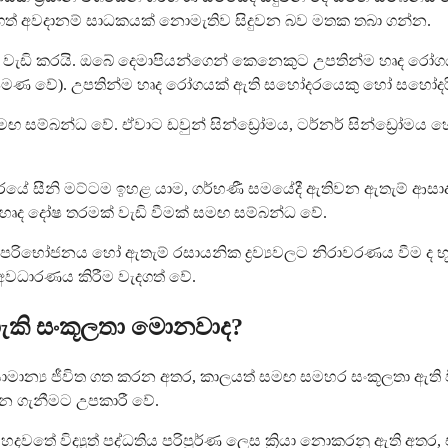
ුනාගත් අවදානම් සාධකයක් නොමැතිව සිදුවන බව මතක තබා ගන්න.
ක් වැඩි කරයි. ඔබේ දෙමාපියන්ගෙන් කෙනෙකුට උපතින්ම හෘද ර
ණ වේ). උපතින්ම හෘද රෝගයක් ඇති සහෝදරයෙකු හෝ සහෝදරියක
්බන්ධ වේ. ඒවාට ඩවුන් සින්ඩ්‍රෝමය, ටර්නර් සින්ඩ්‍රෝමය හෝ 
රයේ සීනි මට්ටම ඉහළ යාම, ගර්භණී සමයේදී ඇතිවන ඇතැම් ආසාද
ම හෘද දෝෂ තරමක් වැඩි වීමක් සමඟ සම්බන්ධ වේ.
් පරිභෝජනය හෝ ඇතැම් රසායනික ද්‍රව්‍යවලට නිරාවරණය වීම ද 
අවධාරණය කිරීම වැදගත් වේ.
 හැකි සංකූලතා මොනවාද?
ාමාන්‍ය ජීවිත ගත කරන අතර, කාලයත් සමඟ සමහර සංකූලතා ඇති ව
දැන ගැනීමට උපකාරී වේ.
තේ විද්‍යුත් පද්ධතිය පරිපූර්ණ ලෙස ක්‍රියා නොකරනු ඇති අතර, 