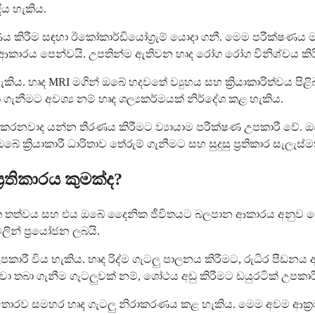
ිය හැකිය.
 කිරීම සඳහා ඊකෝකාර්ඩියෝග්‍රැම් යොදා ගනී. මෙම පරීක්ෂණය 
ආකාරය පෙන්වයි. උපතින්ම ඇතිවන හෘද රෝග රෝග විනිශ්චය කිර
හැකිය. හෘද MRI මගින් ඔබේ හදවතේ ව්‍යුහය සහ ක්‍රියාකාරිත්වය ප
ැනීමට අවශ්‍ය නම් හෘද ශල්‍යකර්මයක් නිර්දේශ කළ හැකිය.
ු කරනවාද යන්න තීරණය කිරීමට ව්‍යායාම පරීක්ෂණ උපකාරී වේ. 
 ක්‍රියාකාරී ධාරිතාව තේරුම් ගැනීමට සහ සුදුසු ප්‍රතිකාර සැලැ
‍රතිකාරය කුමක්ද?
ිශ්චිත තත්වය සහ එය ඔබේ දෛනික ජීවිතයට බලපාන ආකාරය අනුව
ලින් ප්‍රයෝජන ලබයි.
 විය හැකිය. හෘද රිද්ම ගැටලු පාලනය කිරීමට, රුධිර පීඩනය අඩ
තබා ගැනීම ගැටලුවක් නම්, ශෝථය අඩු කිරීමට ඩයුරටික් උපකාරී
කින් තොරව සමහර හෘද ගැටලු නිරාකරණය කළ හැකිය. මෙම අවම ආක්‍රම