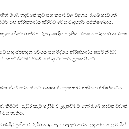
මගින් ඔබේ හදවතේ කුටි සහ කපාටවල ව්‍යුහය, ඔබේ හදවතේ
ීමට සහ නිරීක්ෂණය කිරීමට මෙය වැදගත්ම පරීක්ෂණයයි.
ිළිබඳ ඉතා විස්තරාත්මක රූප ලබා දිය හැකිය. ඔබේ වෛද්‍යවරයා ඔබේ
ඔබේ හෘද ස්පන්දන වේගය සහ රිද්මය නිරීක්ෂණය කරමින් ඔබ
ස්මක් සකස් කිරීමට ඔබේ වෛද්‍යවරයාට උපකාරී වේ.
 බෙහෙවින් වෙනස් වේ. බොහෝ දෙනෙකුට නිතිපතා නිරීක්ෂණය
ු කිරීමට, රුධිර කැටි ගැසීම් වැළැක්වීමට හෝ ඔබේ හදවත වඩාත්
 විය හැකිය.
ණශීලී ප්‍රතිකාර රුධිර නාල තුළට ඇතුළු කරන ලද කුඩා නල මගින්