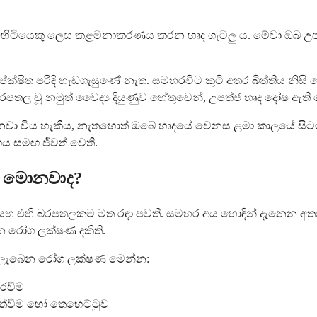
 වැඩිහිටියෙකු ලෙස කළමනාකරණය කරන හෘද ගැටලු ය. මේවා ඔබ උප
ක්ෂිත පරිදි හැඩගැසුණේ නැත. සමහරවිට කුටි අතර බිත්තිය නිස
 වූ නමුත් වෛද්‍ය දියුණුව හේතුවෙන්, උපත්ජ හෘද දෝෂ ඇති බොහෝ 
වා විය හැකිය, නැතහොත් ඔබේ හෘදයේ වෙනස ළමා කාලයේ සිටම 
ය සමඟ ජීවත් වෙති.
ණ මොනවාද?
සහ එහි බරපතලකම මත රඳා පවතී. සමහර අය හොඳින් දැනෙන අතර, 
න රෝග ලක්ෂණ දකිති.
්නට ලැබෙන රෝග ලක්ෂණ මෙන්න:
ිරවීම
පත්වීම හෝ තෙහෙට්ටුව