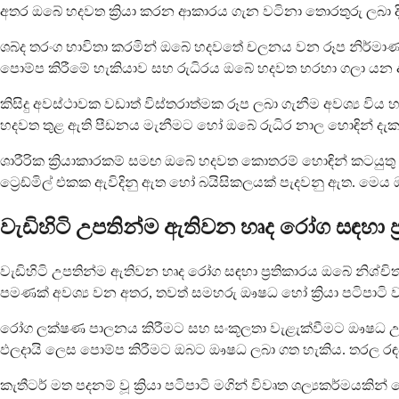
අතර ඔබේ හදවත ක්‍රියා කරන ආකාරය ගැන වටිනා තොරතුරු ලබා ද
ශබ්ද තරංග භාවිතා කරමින් ඔබේ හදවතේ චලනය වන රූප නිර්මාණය
පොම්ප කිරීමේ හැකියාව සහ රුධිරය ඔබේ හදවත හරහා ගලා යන 
කිසිදු අවස්ථාවක වඩාත් විස්තරාත්මක රූප ලබා ගැනීම අවශ්‍ය විය 
හදවත තුළ ඇති පීඩනය මැනීමට හෝ ඔබේ රුධිර නාල හොඳින් දැක ග
ශාරීරික ක්‍රියාකාරකම් සමඟ ඔබේ හදවත කොතරම් හොඳින් කටයුත
ට්‍රෙඩ්මිල් එකක ඇවිදිනු ඇත හෝ බයිසිකලයක් පැදවනු ඇත. මෙය ඔබේ
වැඩිහිටි උපතින්ම ඇතිවන හෘද රෝග සඳහා ප්
වැඩිහිටි උපතින්ම ඇතිවන හෘද රෝග සඳහා ප්‍රතිකාරය ඔබේ න
පමණක් අවශ්‍ය වන අතර, තවත් සමහරු ඖෂධ හෝ ක්‍රියා පටිපාටි ව
රෝග ලක්ෂණ පාලනය කිරීමට සහ සංකූලතා වැළැක්වීමට ඖෂධ උපකාරී
ඵලදායි ලෙස පොම්ප කිරීමට ඔබට ඖෂධ ලබා ගත හැකිය. තරල රඳවා 
කැතීටර් මත පදනම් වූ ක්‍රියා පටිපාටි මගින් විවෘත ශල්‍යකර්මය