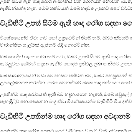
උපත් සිටම ඇති හෘද රෝග ආසාදනය වන රෝගයක් නොවන බවත්, 
ඇතිවන්නේද නැත. මෙම තත්වයන් ඔබේ හදවත උපතට පෙර වර්ධ
වැඩිහිටි උපත් සිටම ඇති හෘද රෝග සඳහා වෛ
විශේෂයෙන්ම ඒවා නව හෝ උග්‍රවෙමින් තිබේ නම්, ඔබට කිසියම්
මාරාන්තික හැල්මක් ඇත්නම් රැඳී නොසිටින්න.
ඔබ හොඳින් හැඟෙනවා නම් පවා, ඔබට උපත් සිටම ඇති හෘද රෝගයක
ගැටලුවක ඉක්මන් හඳුනා ගැනීම හොඳම ප්‍රතිඵල ලබා ගැනීමට උපකා
ඔබ සාමාන්‍යයෙන් වඩා වෙහෙසට පත්වන බව, ඔබට පහසුවෙන් කළ
උපලේඛනගත කරන්න. මෙම වෙනස්කම් ඔබේ හෘද තත්වයට හෝ සම
උපතින්ම හෘද රෝගයක් ඇති බව හඳුනාගෙන නැතත්, ඔබේ පවුලේ 
පැහැදිලිව නොපෙනෙන මෘදු ඒවා විශේෂයෙන්ම වැඩිහිටි විය දක්ව
වැඩිහිටි උපතින්ම හෘද රෝග සඳහා අවදාන
උපතින්ම හෘද රෝග උපතට පෙර වර්ධනය වන බැවින්, අවදානම් සාධක