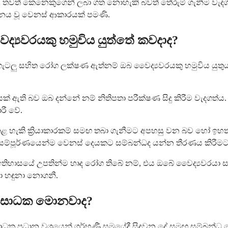
තවත් කෙනෙකුගෙන් ලබා ගත නොහැකි බවත් තේරුම් ගැනීම වැද
නය වූ වෙනස් ආකාරයක් පමණි.
ද්‍යවරයකු හමුවිය යුත්තේ කවදාද?
 ගැටලු සහිත රෝග ලක්ෂණ ඇත්නම් ඔබ වෛද්‍යවරයකු හමුවිය යුතු
් ඇති බව ඔබ දන්නේ නම් නිතිපතා පරීක්ෂණ සිදු කිරීම වැදගත්
රී වේ.
 හැකි ක්‍රියාකාරකම් සමඟ තබා ගැනීමට අපහසු වන බව හෝ ඉහ
්පූර්ණයෙන්ම වෙනස් දෙයකට සම්බන්ධද යන්න තීරණය කිරීමට
ඉතිහාසයේ උපතින්ම හෘද රෝග තිබේ නම්, එය ඔබේ වෛද්‍යවරයා 
ා හඳුනා නොගනී.
ම් සාධක මොනවාද?
 ප්‍රධාන වශයෙන් ගර්භණී සමයේදී සිදුවන දේ සමඟ සම්බන්ධ වේ.