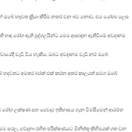
්නේ ඔබේ හදවත ක්‍රියා කිරීම නතර වන බව නොව, එය යෝග්‍ය ලෙස
ි හෘද රෝග ඇති පුද්ගලයින්ට මෙම ආසාදන ඇතිවීමේ අවදානම
වායේදී වැඩි විය හැකිය. ඔබට අවදානම වැඩි නම් ඔබේ
 ඔබේ හදවතට අමතර බරක් එක් කරන අතර කාලයත් සමග ඔබේ
බේ රෝග ලක්ෂණ සහ වෛද්‍ය ඉතිහාසය ගැන විමසීමෙන් ආරම්භ
වයි. මෙම සරල, වේදනා රහිත පරීක්ෂණයට මිනිත්තු කිහිපයක් ගත වන