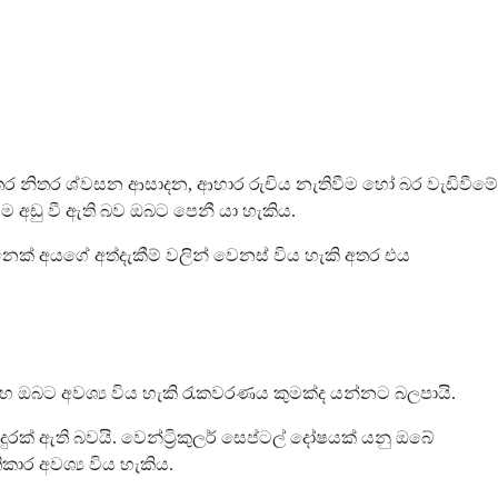
ර නිතර ශ්වසන ආසාදන, ආහාර රුචිය නැතිවීම හෝ බර වැඩිවීමේ
ම අඩු වී ඇති බව ඔබට පෙනී යා හැකිය.
ක් අයගේ අත්දැකීම් වලින් වෙනස් විය හැකි අතර එය
සහ ඔබට අවශ්‍ය විය හැකි රැකවරණය කුමක්ද යන්නට බලපායි.
රක් ඇති බවයි. වෙන්ට්‍රිකුලර් සෙප්ටල් දෝෂයක් යනු ඔබේ
කාර අවශ්‍ය විය හැකිය.