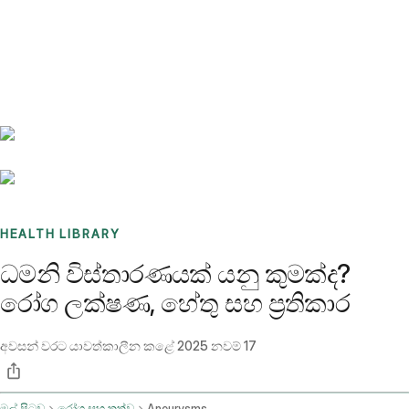
Benchmarks
Stories
FAQ
Sign up / Log in
HEALTH LIBRARY
ධමනි විස්තාරණයක් යනු කුමක්ද?
රෝග ලක්ෂණ, හේතු සහ ප්‍රතිකාර
අවසන් වරට යාවත්කාලීන කළේ
2025 නවම් 17
මුල් පිටුව
රෝග සහ තත්ව
Aneurysms