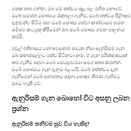
මතක තබා ගන්න, ඔබ මේ තත්වය තුළ බල රහිත නොවේ.
ඔබේ සමස්ත සෞඛ්‍යය රැකබලා ගැනීම, ඔබේ තත්වය පිළිබඳව
දැනුවත්ව සිටීම සහ ඔබේ සෞඛ්‍ය සේවා කණ්ඩායම සමඟ
සමීපව කටයුතු කිරීමෙන් ඔබ ඔබේ සෞඛ්‍ය ගමන පාලනය
කරයි.
පවුල් ඉතිහාසය හෝ අවදානම් සාධක නිසා ඇනුරිසම් ගැන
ඔබ කනස්සල්ලට පත්ව සිටිනවා නම්, ඒ ගැන පරීක්ෂණයක්
කර ගැනීම සඳහා ඔබේ වෛද්‍යවරයා සමග කතා කරන්න.
ඔබේ සෞඛ්‍යය ගැන දැනුම බලයයි, ඔබේ තත්ත්වය දැන
ගැනීමෙන් ඔබේ අනාගතය සඳහා හොඳම තීරණ ගැනීමට
ඔබට හැකි වේ.
ඇනුරිසම් ගැන බොහෝ විට අසනු ලබන
ප්‍රශ්න
ඇනුරිසම් තනිවම සුව විය හැකිද?