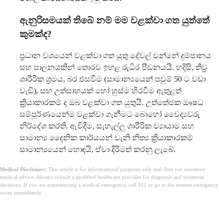
ඇනුරිසමයක් තිබේ නම් මම වළක්වා ගත යුත්තේ
කුමක්ද?
ප්‍රධාන වශයෙන් වළක්වා ගත යුතු දේවල් වන්නේ දුම්පානය
සහ පාලනයකින් තොරව ඉහළ රුධිර පීඩනයයි. හදිසි, තීව්‍ර
ශාරීරික ශ්‍රමය, බර එසවීම (සාමාන්‍යයෙන් පවුම් 50 ට වඩා
වැඩි), සහ උත්සාහයක් හෝ හුස්ම හිරවීම ඇතුළත්
ක්‍රියාකාරකම් ද ඔබ වළක්වා ගත යුතුයි. උත්තේජක ඖෂධ
සම්පූර්ණයෙන්ම වළක්වා ගැනීමට බොහෝ වෛද්‍යවරු
නිර්දේශ කරති. ඇවිදීම, සැහැල්ලු ශාරීරික ව්‍යායාම සහ
සාමාන්‍ය දෛනික කාර්යයන් වැනි නිත්‍ය ක්‍රියාකාරකම්
සාමාන්‍යයෙන් හොඳයි, ඒවා දිරිමත් කරනු ලැබේ.
Medical Disclaimer:
This article is for informational purposes only and does not constitute
medical advice. Always consult a qualified healthcare provider for diagnosis and treatment
decisions. If you are experiencing a medical emergency, call 911 or go to the nearest emergency
room immediately.