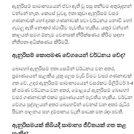
ඇනුරිසම් සාමාන්‍යයෙන් ඒවා ඇති වූ පසු තනිවම අතුරුදහන්
වන්නේ නැත. කෙසේ වුවද, ඉතා කුඩා ඇනුරිසම් වසර
ගණනාවක් හෝ දශක ගණනාවක් පවා වර්ධනය නොවී හෝ
ගැටලු ඇති නොකර ස්ථායීව පැවතිය හැකිය. යතුර වන්නේ
කාලයත් සමග ඕනෑම වෙනසක් නිරීක්ෂණය කිරීම සඳහා
නිතිපතා අධීක්ෂණය කිරීමයි.
ඇනුරිසම් කොපමණ වේගයෙන් වර්ධනය වේද?
බොහෝ ඇනුරිසම් ඉතා සෙමින් වර්ධනය වන අතර,
ප්‍රමාණයෙන් සැලකිය යුතු ලෙස වැඩි වීමට වසර ගණනාවක්
ගත වේ. උදර ඇනුරිසම් සාමාන්‍යයෙන් වසරකට මිලිමීටර් 1-4
ක් පමණ වර්ධනය වන අතර, මොළයේ ඇනුරිසම් බොහෝ
වසර ගණනාවක් එකම ප්‍රමාණයෙන් පැවතිය හැකිය. වර්ධන
වේගය පුද්ගලයන් අතර බෙහෙවින් වෙනස් වන අතර රුධිර
පීඩන පාලනය සහ දුම්පානය වැනි සාධක මත රඳා පවතී.
ඇනුරිසමයක් තිබියදී සාමාන්‍ය ජීවිතයක් ගත කළ
හැකිද?