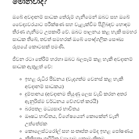
මොනවාද?
ඔබේ අවදානම් සාධක තේරුම් ගැනීමෙන් ඔබට සහ ඔබේ
වෛද්‍යවරයාට පරීක්ෂණ සහ වැළැක්වීම පිළිබඳව හොඳම
තීරණ ගැනීමට උපකාරී වේ. ඔබට පාලනය කළ හැකි සමහර
සාධක තිබේ, තවත් සමහරක් ඔබේ පෞද්ගලික සෞඛ්‍ය
රූපයේ කොටසක් පමණි.
ජීවන රටා තේරීම් හරහා ඔබට බලපෑම් කළ හැකි අවදානම්
සාධක ඇතුළත් වේ:
ඉහළ රුධිර පීඩනය (වැදගත්ම වෙනස් කළ හැකි
අවදානම් සාධකය)
දුම්පානය (අවදානම තියුණු ලෙස වැඩි කරන අතර
ඇනුරිස්ම වර්ධනය වේගවත් කරයි)
බරපතල මධ්‍යසාර භාවිතය
ඖෂධ භාවිතය, විශේෂයෙන් කොකේන් වැනි
උත්තේජක
කොලෙස්ටරෝල් සහ සංතෘප්ත මේද ඉහළ පෝෂණය
නිතිපතා ශාරීරික ව්‍යායාම නොමැතිකම