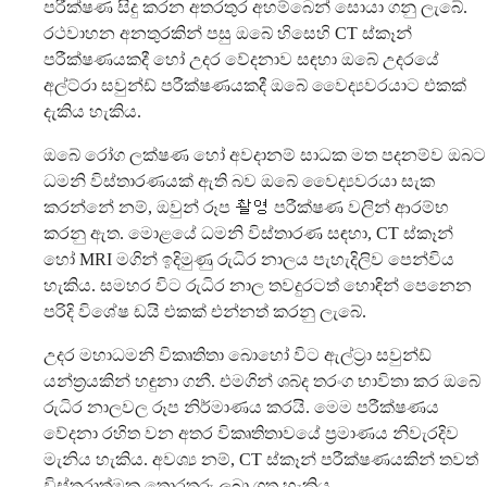
පරීක්ෂණ සිදු කරන අතරතුර අහම්බෙන් සොයා ගනු ලැබේ.
රථවාහන අනතුරකින් පසු ඔබේ හිසෙහි CT ස්කෑන්
පරීක්ෂණයකදී හෝ උදර වේදනාව සඳහා ඔබේ උදරයේ
අල්ට්රා සවුන්ඩ් පරීක්ෂණයකදී ඔබේ වෛද්‍යවරයාට එකක්
දැකිය හැකිය.
ඔබේ රෝග ලක්ෂණ හෝ අවදානම් සාධක මත පදනම්ව ඔබට
ධමනි විස්තාරණයක් ඇති බව ඔබේ වෛද්‍යවරයා සැක
කරන්නේ නම්, ඔවුන් රූප 촬영 පරීක්ෂණ වලින් ආරම්භ
කරනු ඇත. මොළයේ ධමනි විස්තාරණ සඳහා, CT ස්කෑන්
හෝ MRI මගින් ඉදිමුණු රුධිර නාලය පැහැදිලිව පෙන්විය
හැකිය. සමහර විට රුධිර නාල තවදුරටත් හොඳින් පෙනෙන
පරිදි විශේෂ ඩයි එකක් එන්නත් කරනු ලැබේ.
උදර මහාධමනි විකෘතිතා බොහෝ විට ඇල්ට්‍රා සවුන්ඩ්
යන්ත්‍රයකින් හඳුනා ගනී. එමගින් ශබ්ද තරංග භාවිතා කර ඔබේ
රුධිර නාලවල රූප නිර්මාණය කරයි. මෙම පරීක්ෂණය
වේදනා රහිත වන අතර විකෘතිතාවයේ ප්‍රමාණය නිවැරදිව
මැනිය හැකිය. අවශ්‍ය නම්, CT ස්කෑන් පරීක්ෂණයකින් තවත්
විස්තරාත්මක තොරතුරු ලබා ගත හැකිය.