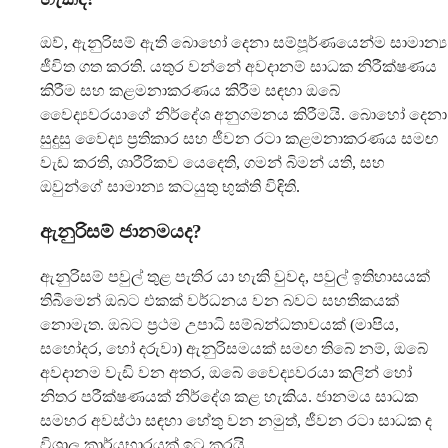
ඔව්, ඇනුරිසම් ඇති බොහෝ දෙනා සම්පූර්ණයෙන්ම සාමාන්‍ය
ජීවිත ගත කරති. යතුර වන්නේ අවදානම් සාධක නිරීක්ෂණය
කිරීම සහ කළමනාකරණය කිරීම සඳහා ඔබේ
වෛද්‍යවරයාගේ නිර්දේශ අනුගමනය කිරීමයි. බොහෝ දෙනා
සුදුසු වෛද්‍ය ප්‍රතිකාර සහ ජීවන රටා කළමනාකරණය සමඟ
වැඩ කරති, ශාරීරිකව යෙදෙති, ගමන් බිමන් යති, සහ
ඔවුන්ගේ සාමාන්‍ය කටයුතු භුක්ති විඳිති.
ඇනුරිසම් ජානමයද?
ඇනුරිසම් පවුල් තුළ පැතිර යා හැකි වුවද, පවුල් ඉතිහාසයක්
තිබීමෙන් ඔබට එකක් වර්ධනය වන බවට සහතිකයක්
නොමැත. ඔබට ප්‍රථම උපාධි සම්බන්ධතාවයක් (මාපිය,
සහෝදර, හෝ දරුවා) ඇනුරිසමයක් සමඟ තිබේ නම්, ඔබේ
අවදානම වැඩි වන අතර, ඔබේ වෛද්‍යවරයා කලින් හෝ
නිතර පරීක්ෂණයක් නිර්දේශ කළ හැකිය. ජානමය සාධක
සමහර අවස්ථා සඳහා හේතු වන නමුත්, ජීවන රටා සාධක ද
විශාල කාර්යභාරයක් ඉටු කරයි.