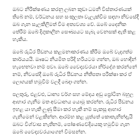
ඔබට නිරීක්ෂණය කරනු ලබන කුඩා ධමනි විස්තාරණයක්
තිබේ නම්, වර්ධනය සහ සංකූලතා වැලැක්වීම සඳහා නිවසේදී
ඔබ ගැන සැලකිලිමත් වීම අත්‍යවශ්‍ය වේ. ඔබේ දෛනික
තේරීම් ඔබේ දිගුකාලීන සෞඛ්‍යයට සැබෑ වෙනසක් ඇති කළ
හැකිය.
ඔබේ රුධිර පීඩනය කළමනාකරණය කිරීම ඔබේ වැදගත්ම
කාර්යයයි. ඖෂධ නියමිත පරිදි හරියටම ගන්න, ඔබ හොඳින්
හැඟෙනවා නම් පවා. ඔබේ වෛද්‍යවරයා නිර්දේශ කරන්නේ
නම්, නිවසේදී ඔබේ රුධිර පීඩනය නිතිපතා පරීක්ෂා කර ඒ
ලොගයක් හමුවීම් වලදී බෙදා ගන්න.
පලතුරු, එළවළු, ධාන්‍ය වර්ග සහ මේදය අඩු ප්‍රෝටීන බහුල
ආහාර ගැනීම මත අවධානය යොමු කරන්න. රුධිර පීඩනය
ඉහළ යා හැකි ලුණු සීමා කර හැකි නම් සැකසූ ආහාර
ගැනීමෙන් වළකින්න. ආරම්භ කළ යුත්තේ කොතැනින්දැයි
ඔබට විශ්වාස නැතිනම්, පෝෂණවේදියෙකු හමුවීම ගැන
ඔබේ වෛද්‍යවරයාගෙන් විමසන්න.