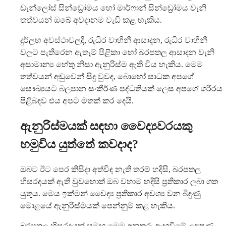
ඩැන්ලෝස් සින්ඩ්‍රෝමය හෝ මාර්ෆාන් සින්ඩ්‍රෝමය වැනි
තත්වයන් ඔබේ අවදානම වැඩි කළ හැකිය.
දුර්ලභ අවස්ථාවලදී, රුධිර වාහිනී ආසාදන, රුධිර වාහිනී
වලට පැතිරෙන ඇතැම් පිළිකා හෝ බරපතල ආසාදන වැනි
අසාමාන්‍ය හේතු නිසා ඇනුරිස්ම ඇති විය හැකිය. මෙම
තත්වයන් අඩුවෙන් සිදු වුවද, බොහෝ සාධක අපගේ
සෞඛ්‍යයට බලපාන සංකීර්ණ පද්ධතියක් ලෙස අපගේ ශරීරය
පිළිබඳව එය අපට මතක් කර දෙයි.
ඇනුරිස්මයක් සඳහා වෛද්‍යවරයකු
හමුවිය යුත්තේ කවදාද?
ඔබට ඊට පෙර කිසිදා අත්විඳ නැති තරම් හදිසි, බරපතල
හිසරදයක් ඇති වුවහොත් ඔබ වහාම හදිසි ප්‍රතිකාර ලබා ගත
යුතුය. මෙය ඉක්මන් වෛද්‍ය ප්‍රතිකාර අවශ්‍ය වන බිඳුණු
මොළයේ ඇනුරිස්මයක් පෙන්නුම් කළ හැකිය.
බරපතල හිසරදයක් සමඟ මෙම අනතුරු ඇඟවීමේ ලක්‍ෂණ