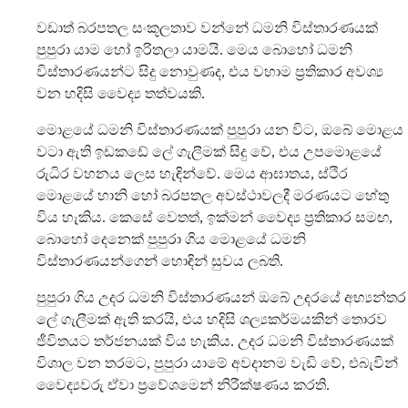
වඩාත් බරපතල සංකූලතාව වන්නේ ධමනි විස්තාරණයක්
පුපුරා යාම හෝ ඉරිතලා යාමයි. මෙය බොහෝ ධමනි
විස්තාරණයන්ට සිදු නොවුණද, එය වහාම ප්‍රතිකාර අවශ්‍ය
වන හදිසි වෛද්‍ය තත්වයකි.
මොළයේ ධමනි විස්තාරණයක් පුපුරා යන විට, ඔබේ මොළය
වටා ඇති ඉඩකඩේ ලේ ගැලීමක් සිදු වේ, එය උපමොළයේ
රුධිර වහනය ලෙස හැඳින්වේ. මෙය ආඝාතය, ස්ථිර
මොළයේ හානි හෝ බරපතල අවස්ථාවලදී මරණයට හේතු
විය හැකිය. කෙසේ වෙතත්, ඉක්මන් වෛද්‍ය ප්‍රතිකාර සමඟ,
බොහෝ දෙනෙක් පුපුරා ගිය මොළයේ ධමනි
විස්තාරණයන්ගෙන් හොඳින් සුවය ලබති.
පුපුරා ගිය උදර ධමනි විස්තාරණයන් ඔබේ උදරයේ අභ්‍යන්තර
ලේ ගැලීමක් ඇති කරයි, එය හදිසි ශල්‍යකර්මයකින් තොරව
ජීවිතයට තර්ජනයක් විය හැකිය. උදර ධමනි විස්තාරණයක්
විශාල වන තරමට, පුපුරා යාමේ අවදානම වැඩි වේ, එබැවින්
වෛද්‍යවරු ඒවා ප්‍රවේශමෙන් නිරීක්ෂණය කරති.