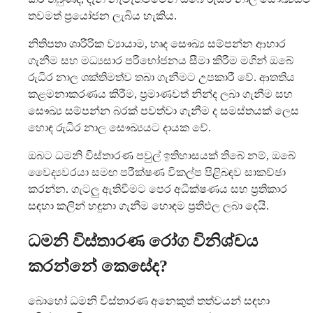
තවමත් ප්‍රයෝජන ලැබිය හැකිය.
නිතිපතා ශාරීරික ව්‍යායාම, හෘද සෞඛ්‍ය සම්පන්න ආහාර
ගැනීම සහ මධ්‍යසාර පරිභෝජනය සීමා කිරීම මගින් ඔබේ
රුධිර නාල ශක්තිමත්ව තබා ගැනීමට උපකාරී වේ. ආතතිය
කළමනාකරණය කිරීම, ප්‍රමාණවත් නින්ද ලබා ගැනීම සහ
සෞඛ්‍ය සම්පන්න බරක් පවත්වා ගැනීම ද සමස්තයක් ලෙස
හොඳ රුධිර නාල සෞඛ්‍යයට දායක වේ.
ඔබට ධමනි විස්තාරණ පවුල් ඉතිහාසයක් තිබේ නම්, ඔබේ
වෛද්‍යවරයා සමඟ පරීක්ෂණ විකල්ප පිළිබඳව සාකච්ඡා
කරන්න. ගැටලු ඇතිවීමට පෙර අධීක්ෂණය සහ ප්‍රතිකාර
සඳහා කලින් හඳුනා ගැනීම හොඳම ප්‍රතිඵල ලබා දෙයි.
ධමනි විස්තාරණ රෝග විනිශ්චය
කරන්නේ කෙසේද?
බොහෝ ධමනි විස්තාරණ අනෙකුත් තත්වයන් සඳහා