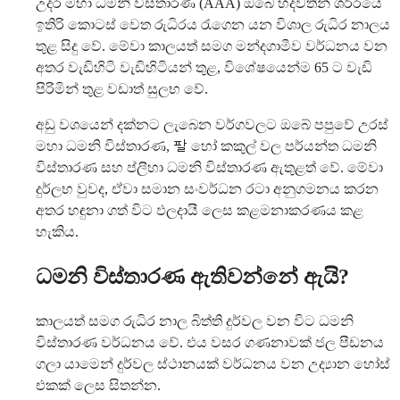
උදර මහා ධමනි විස්තාරණ (AAA) ඔබේ හදවතින් ශරීරයේ
ඉතිරි කොටස් වෙත රුධිරය රැගෙන යන විශාල රුධිර නාලය
තුළ සිදු වේ. මේවා කාලයත් සමග මන්දගාමීව වර්ධනය වන
අතර වැඩිහිටි වැඩිහිටියන් තුළ, විශේෂයෙන්ම 65 ට වැඩි
පිරිමින් තුළ වඩාත් සුලභ වේ.
අඩු වශයෙන් දක්නට ලැබෙන වර්ගවලට ඔබේ පපුවේ උරස්
මහා ධමනි විස්තාරණ, 팔 හෝ කකුල් වල පර්යන්ත ධමනි
විස්තාරණ සහ ප්ලීහා ධමනි විස්තාරණ ඇතුළත් වේ. මේවා
දුර්ලභ වුවද, ඒවා සමාන සංවර්ධන රටා අනුගමනය කරන
අතර හඳුනා ගත් විට ඵලදායී ලෙස කළමනාකරණය කළ
හැකිය.
ධමනි විස්තාරණ ඇතිවන්නේ ඇයි?
කාලයත් සමග රුධිර නාල බිත්ති දුර්වල වන විට ධමනි
විස්තාරණ වර්ධනය වේ. එය වසර ගණනාවක් ජල පීඩනය
ගලා යාමෙන් දුර්වල ස්ථානයක් වර්ධනය වන උද්‍යාන හෝස්
එකක් ලෙස සිතන්න.