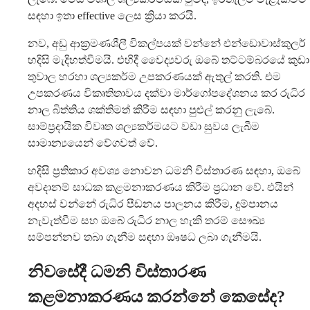
සඳහා ඉතා effective ලෙස ක්‍රියා කරයි.
නව, අඩු ආක්‍රමණශීලී විකල්පයක් වන්නේ එන්ඩොවාස්කුලර්
හදිසි මැදිහත්වීමයි. එහිදී වෛද්‍යවරු ඔබේ තට්ටම්බරයේ කුඩා
තුවාල හරහා ශල්‍යකර්ම උපකරණයක් ඇතුල් කරති. එම
උපකරණය විකෘතිතාවය දක්වා මාර්ගෝපදේශනය කර රුධිර
නාල බිත්තිය ශක්තිමත් කිරීම සඳහා පුළුල් කරනු ලැබේ.
සාම්ප්‍රදායික විවෘත ශල්‍යකර්මයට වඩා සුවය ලැබීම
සාමාන්‍යයෙන් වේගවත් වේ.
හදිසි ප්‍රතිකාර අවශ්‍ය නොවන ධමනි විස්තාරණ සඳහා, ඔබේ
අවදානම් සාධක කළමනාකරණය කිරීම ප්‍රධාන වේ. එයින්
අදහස් වන්නේ රුධිර පීඩනය පාලනය කිරීම, දුම්පානය
නැවැත්වීම සහ ඔබේ රුධිර නාල හැකි තරම් සෞඛ්‍ය
සම්පන්නව තබා ගැනීම සඳහා ඖෂධ ලබා ගැනීමයි.
නිවසේදී ධමනි විස්තාරණ
කළමනාකරණය කරන්නේ කෙසේද?