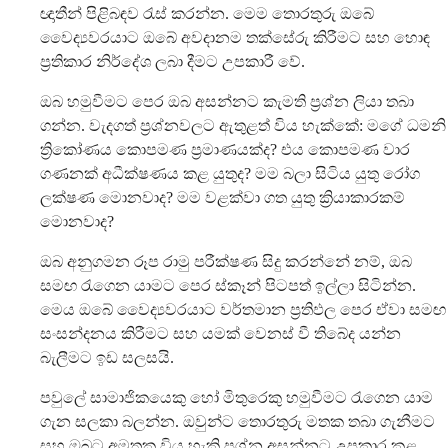
ඥාතීන් පිළිබඳව රැස් කරන්න. මෙම තොරතුරු ඔබේ
වෛද්‍යවරයාට ඔබේ අවදානම තක්සේරු කිරීමට සහ හොඳ
ප්‍රතිකාර නිර්දේශ ලබා දීමට උපකාරී වේ.
ඔබ හමුවීමට පෙර ඔබ අසන්නට කැමති ප්‍රශ්න ලියා තබා
ගන්න. වැදගත් ප්‍රශ්නවලට ඇතුළත් විය හැක්කේ: මගේ ධමනි
ත්‍රිකෝණය කොපමණ ප්‍රමාණයක්ද? එය කොපමණ වාර
ගණනක් අධීක්ෂණය කළ යුතුද? මම බලා සිටිය යුතු රෝග
ලක්ෂණ මොනවාද? මම වළක්වා ගත යුතු ක්‍රියාකාරකම්
මොනවාද?
ඔබ අනුගමන රූප රාමු පරීක්ෂණ සිදු කරන්නේ නම්, ඔබ
සමඟ රැගෙන යාමට පෙර ස්කෑන් පිටපත් ඉල්ලා සිටින්න.
මෙය ඔබේ වෛද්‍යවරයාට වර්තමාන ප්‍රතිඵල පෙර ඒවා සමඟ
සංසන්දනය කිරීමට සහ යමක් වෙනස් වී තිබේද යන්න
බැලීමට ඉඩ සලසයි.
පවුලේ සාමාජිකයෙකු හෝ මිතුරෙකු හමුවීමට රැගෙන යාම
ගැන සලකා බලන්න. ඔවුන්ට තොරතුරු මතක තබා ගැනීමට
සහ ඔබට අමතක විය හැකි ප්‍රශ්න අසන්නට උපකාර කළ