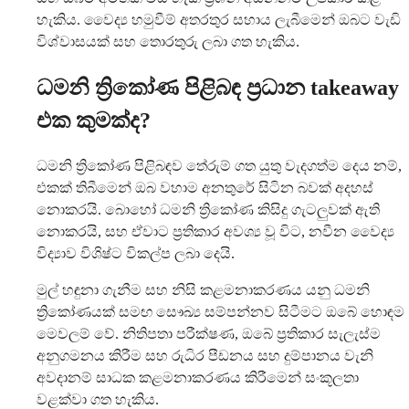
හැකිය. වෛද්‍ය හමුවීම් අතරතුර සහාය ලැබීමෙන් ඔබට වැඩි
විශ්වාසයක් සහ තොරතුරු ලබා ගත හැකිය.
ධමනි ත්‍රිකෝණ පිළිබඳ ප්‍රධාන takeaway
එක කුමක්ද?
ධමනි ත්‍රිකෝණ පිළිබඳව තේරුම් ගත යුතු වැදගත්ම දෙය නම්,
එකක් තිබීමෙන් ඔබ වහාම අනතුරේ සිටින බවක් අදහස්
නොකරයි. බොහෝ ධමනි ත්‍රිකෝණ කිසිදු ගැටලුවක් ඇති
නොකරයි, සහ ඒවාට ප්‍රතිකාර අවශ්‍ය වූ විට, නවීන වෛද්‍ය
විද්‍යාව විශිෂ්ට විකල්ප ලබා දෙයි.
මුල් හඳුනා ගැනීම සහ නිසි කළමනාකරණය යනු ධමනි
ත්‍රිකෝණයක් සමඟ සෞඛ්‍ය සම්පන්නව සිටීමට ඔබේ හොඳම
මෙවලම් වේ. නිතිපතා පරීක්ෂණ, ඔබේ ප්‍රතිකාර සැලැස්ම
අනුගමනය කිරීම සහ රුධිර පීඩනය සහ දුම්පානය වැනි
අවදානම් සාධක කළමනාකරණය කිරීමෙන් සංකූලතා
වළක්වා ගත හැකිය.