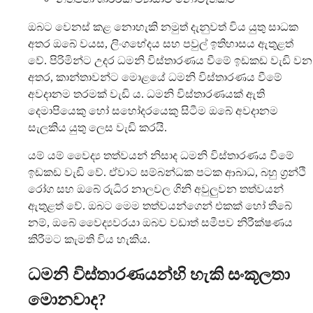
ඔබට වෙනස් කළ නොහැකි නමුත් දැනුවත් විය යුතු සාධක
අතර ඔබේ වයස, ලිංගභේදය සහ පවුල් ඉතිහාසය ඇතුළත්
වේ. පිරිමින්ට උදර ධමනි විස්තාරණය වීමේ ඉඩකඩ වැඩි වන
අතර, කාන්තාවන්ට මොළයේ ධමනි විස්තාරණය වීමේ
අවදානම තරමක් වැඩි ය. ධමනි විස්තාරණයක් ඇති
දෙමාපියෙකු හෝ සහෝදරයෙකු සිටීම ඔබේ අවදානම
සැලකිය යුතු ලෙස වැඩි කරයි.
යම් යම් වෛද්‍ය තත්වයන් නිසාද ධමනි විස්තාරණය වීමේ
ඉඩකඩ වැඩි වේ. ඒවාට සම්බන්ධක පටක ආබාධ, බහු ග්‍රන්ථි
රෝග සහ ඔබේ රුධිර නාලවල ගිනි අවුලුවන තත්වයන්
ඇතුළත් වේ. ඔබට මෙම තත්වයන්ගෙන් එකක් හෝ තිබේ
නම්, ඔබේ වෛද්‍යවරයා ඔබව වඩාත් සමීපව නිරීක්ෂණය
කිරීමට කැමති විය හැකිය.
ධමනි විස්තාරණයන්හි හැකි සංකූලතා
මොනවාද?