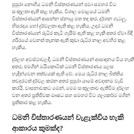
පුපුරා නොගිය ධමනි විස්තාරණයන් පවා සමහර විට
සංකූලතා ඇති කළ හැකිය. විශාල මොළයේ ධමනි
විස්තාරණයන් ආසන්න ස්නායු මත තද කර, දර්ශන ගැටලු,
හිසරදය හෝ දුර්වලතා ඇති කළ හැකිය. උදර ධමනි
විස්තාරණයන් රුධිර කැටි ගැසීම් ඇති කළ හැකි අතර ඒවා බිඳී
ශරීරයේ වෙනත් තැනක ඇති කුඩා රුධිර නාල අවහිර කළ
හැකිය.
දුර්ලභ අවස්ථාවලදී, ධමනි විස්තාරණයන් ආසාදනය විය හැකි
අතර, එමගින් මයිකොටික් ධමනි විස්තාරණය ලෙස
හැඳින්වෙන තත්වයක් ඇති වේ. මෙය රුධිර නාල බිත්තිය
තවදුරටත් දුර්වල කරන අතර පුපුරා යාමේ අවදානම වැඩි
කරයි. වාසනාවකට මෙන්, මෙම සංකූලතාව ඇතිවීම දුර්ලභ
වන අතර ප්‍රතිජීවක ඖෂධ සහ සමහර විට ශල්‍යකර්ම මගින්
ප්‍රතිකාර කළ හැකිය.
ධමනි විස්තාරණයන් වැළැක්විය හැකි
ආකාරය කුමක්ද?