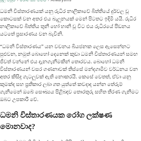
ධමනි විස්තාරණයක් යනු රුධිර නාලිකාවේ බිත්තියේ දුර්වල වූ
කොටසක් වන අතර එය බැලුනයක් මෙන් පිටතට ඉදිමී යයි. රුධිර
නාලිකාවේ බිත්තිය තුනී හෝ හානි වූ විට එය රුධිරයේ පීඩනය
යටතේ ප්‍රසාරණය වන බැවිනි.
“ධමනි විස්තාරණය” යන වචනය බියජනක ලෙස ඇසෙන්නට
පුළුවන, නමුත් බොහෝ දෙනෙක් කුඩා ධමනි විස්තාරණයන් සමඟ
ජීවත් වන්නේ එය දැනගැනීමකින් තොරවය. බොහෝ ධමනි
විස්තාරණයන් වසර ගණනාවක් තිස්සේ මන්දගාමීව වර්ධනය වන
අතර කිසිදු ගැටලුවක් ඇති නොකරයි. කෙසේ වෙතත්, ඒවා යනු
කුමක්ද සහ ප්‍රතිකාර ලබා ගත යුත්තේ කවදාද යන්න තේරුම්
ගැනීමෙන් ඔබේ සෞඛ්‍යය පිළිබඳව තොරතුරු සහිත තීරණ ගැනීමට
ඔබට උපකාරී වේ.
ධමනි විස්තාරණයක රෝග ලක්ෂණ
මොනවාද?