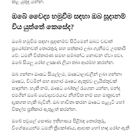
කළ යුතුද යන්න.
ඔබේ වෛද්‍ය හමුවීම සඳහා ඔබ සූදානම්
විය යුත්තේ කෙසේද?
ඔබේ හමුවීම සඳහා සූදානම්ව සිටීමෙන් ඔබට වඩාත්
ප්‍රයෝජනවත් තොරතුරු සහ සත්කාර ලබා ගැනීමට උපකාරී
වේ. ධමනි විස්තාරණ සමඟ සම්බන්ධ නොවන ඒවා පවා,
ඔබේ සියලු රෝග ලක්‍ෂණ ලියා තබා ආරම්භ කරන්න.
ඔබ ගන්නා ඖෂධ සියල්ලම, ඖෂධාලාවලින් ලබා ගන්නා
ඖෂධ, විටමින් සහ ආහාර ඖෂධ ඇතුළුව ලැයිස්තුවක්
සාදන්න. හැකි නම්, ඖෂධ බෝතල් රැගෙන යන්න, මන්ද
එමගින් ඔබේ වෛද්‍යවරයාට නිශ්චිත නම් සහ මාත්‍රාවන්
දැකගත හැකි බැවිනි. ඔබ භාවිතා කරන ඖෂධ පැළෑටි හෝ
විකල්ප ප්‍රතිකාර ඇතුළත් කරන්න.
ඔබේ පවුලේ සෞඛ්‍ය ඉතිහාසය පිළිබඳ තොරතුරු,
විශේෂයෙන්ම ධමනි ත්‍රිකෝණය, ආඝාත හෝ හෘද රෝග ඇති