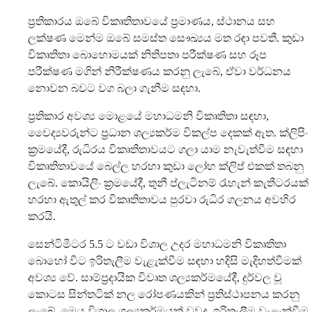
ප්‍රතිකාරය ඔබේ විකෘතිතාවයේ ප්‍රමාණය, ස්ථානය සහ
ලක්ෂණ මෙන්ම ඔබේ සමස්ත සෞඛ්‍යය මත රඳා පවතී. කුඩා
විකෘතිතා බොහොමයක් නිතිපතා පරීක්ෂණ සහ රූප
පරීක්ෂණ මගින් නිරීක්ෂණය කරනු ලැබේ, ඒවා වර්ධනය
නොවන බවට වග බලා ගැනීම සඳහා.
ප්‍රතිකාර අවශ්‍ය මොළයේ මහාධමනි විකෘතිතා සඳහා,
වෛද්‍යවරුන්ට ප්‍රධාන ශල්‍යකර්ම විකල්ප දෙකක් ඇත. ක්ලිපිං
ක්‍රමයේදී, රුධිරය විකෘතිතාවයට ගලා යාම නැවැත්වීම සඳහා
විකෘතිතාවයේ බෙල්ල හරහා කුඩා ලෝහ ක්ලිප් එකක් තබනු
ලැබේ. කොයිලිං ක්‍රමයේදී, තුනී ප්ලැටිනම් රැහැන් කැතීටරයක්
හරහා ඇතුල් කර විකෘතිතාවය පුරවා රුධිර ගලනය අවහිර
කරයි.
සෙන්ටිමීටර 5.5 ට වඩා විශාල උදර මහාධමනි විකෘතිතා
බොහෝ විට ඉරිතැලීම වැළැක්වීම සඳහා හදිසි මැදිහත්වීමක්
අවශ්‍ය වේ. සාම්ප්‍රදායික විවෘත ශල්‍යකර්මයේදී, දුර්වල වූ
කොටස සින්තටික් නල රෝපණයකින් ප්‍රතිස්ථාපනය කරනු
ලැබේ. මෙය විශාල ශල්‍යකර්මයක් වුවද, ඉරිතැලීම වැළැක්වීම