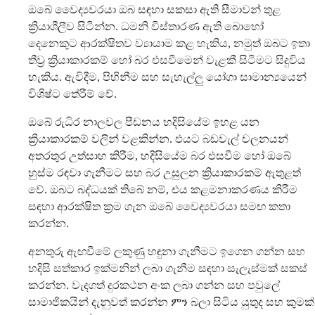
ඔබේ වෛද්‍යවරයා ඔබ සඳහා සකසා ඇති සීමාවන් තුළ
ක්‍රියාශීලීව සිටින්න. ධමනි විස්තාරණ ඇති බොහෝ
දෙනෙකුට ආරක්ෂිතව ව්‍යායාම කළ හැකිය, නමුත් ඔබට ඉතා
තීව්‍ර ක්‍රියාකාරකම් හෝ බර එසවීමෙන් වැළකී සිටීමට සිදුවිය
හැකිය. ඇවිදීම, පිහිනීම සහ සැහැල්ලු යෝගා සාමාන්‍යයෙන්
විශිෂ්ට තේරීම් වේ.
ඔබේ රුධිර නාලවල පීඩනය හදිසියේම ඉහළ යන
ක්‍රියාකාරකම් වලින් වළකින්න. එයට බඩවැල් චලනයන්
අතරතුර උත්සාහ කිරීම, හදිසියේම බර එසවීම හෝ ඔබේ
හුස්ම රඳවා ගැනීමට සහ බර උසුලන ක්‍රියාකාරකම් ඇතුළත්
වේ. ඔබට බද්ධයක් තිබේ නම්, එය කළමනාකරණය කිරීම
සඳහා ආරක්ෂිත ක්‍රම ගැන ඔබේ වෛද්‍යවරයා සමඟ කතා
කරන්න.
අනතුරු ඇඟවීමේ ලකුණු හඳුනා ගැනීමට ඉගෙන ගන්න සහ
හදිසි සත්කාර ඉක්මනින් ලබා ගැනීම සඳහා සැලැස්මක් සකස්
කරන්න. වැදගත් දුරකථන අංක ලබා ගන්න සහ පවුලේ
සාමාජිකයින් දැනුවත් කරන්න ምን බලා සිටිය යුතුද සහ කුමක්