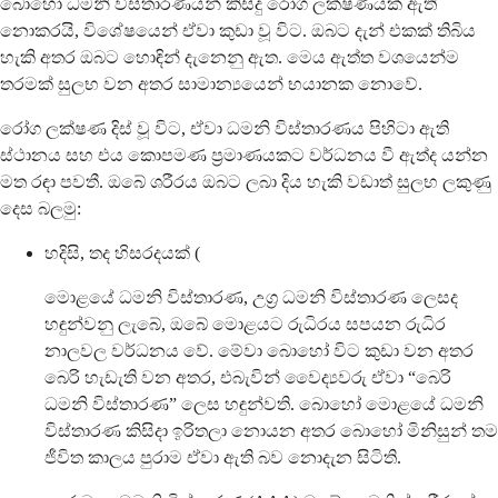
බොහෝ ධමනි විස්තාරණයන් කිසිදු රෝග ලක්ෂණයක් ඇති
නොකරයි, විශේෂයෙන් ඒවා කුඩා වූ විට. ඔබට දැන් එකක් තිබිය
හැකි අතර ඔබට හොඳින් දැනෙනු ඇත. මෙය ඇත්ත වශයෙන්ම
තරමක් සුලභ වන අතර සාමාන්‍යයෙන් භයානක නොවේ.
රෝග ලක්ෂණ දිස් වූ විට, ඒවා ධමනි විස්තාරණය පිහිටා ඇති
ස්ථානය සහ එය කොපමණ ප්‍රමාණයකට වර්ධනය වී ඇත්ද යන්න
මත රඳා පවතී. ඔබේ ශරීරය ඔබට ලබා දිය හැකි වඩාත් සුලභ ලකුණු
දෙස බලමු:
හදිසි, තද හිසරදයක් (
මොළයේ ධමනි විස්තාරණ, උග්‍ර ධමනි විස්තාරණ ලෙසද
හඳුන්වනු ලැබේ, ඔබේ මොළයට රුධිරය සපයන රුධිර
නාලවල වර්ධනය වේ. මේවා බොහෝ විට කුඩා වන අතර
බෙරි හැඩැති වන අතර, එබැවින් වෛද්‍යවරු ඒවා “බෙරි
ධමනි විස්තාරණ” ලෙස හඳුන්වති. බොහෝ මොළයේ ධමනි
විස්තාරණ කිසිදා ඉරිතලා නොයන අතර බොහෝ මිනිසුන් තම
ජීවිත කාලය පුරාම ඒවා ඇති බව නොදැන සිටිති.