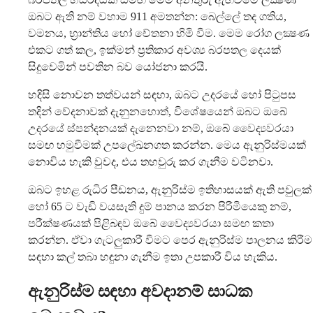
ඔබට ඇති නම් වහාම 911 අමතන්න: බෙල්ලේ තද ගතිය,
වමනය, භ්‍රාන්තිය හෝ චේතනා හිමි වීම. මෙම රෝග ලක්‍ෂණ
එකට ගත් කල, ඉක්මන් ප්‍රතිකාර අවශ්‍ය බරපතල දෙයක්
සිදුවෙමින් පවතින බව යෝජනා කරයි.
හදිසි නොවන තත්වයන් සඳහා, ඔබට උදරයේ හෝ පිටුපස
තදින් වේදනාවක් දැනුනහොත්, විශේෂයෙන් ඔබට ඔබේ
උදරයේ ස්පන්දනයක් දැනෙනවා නම්, ඔබේ වෛද්‍යවරයා
සමඟ හමුවීමක් උපලේඛනගත කරන්න. මෙය ඇනුරිස්මයක්
නොවිය හැකි වුවද, එය තහවුරු කර ගැනීම වටිනවා.
ඔබට ඉහළ රුධිර පීඩනය, ඇනුරිස්ම ඉතිහාසයක් ඇති පවුලක්
හෝ 65 ට වැඩි වයසැති දුම් පානය කරන පිරිමියෙකු නම්,
පරීක්ෂණයක් පිළිබඳව ඔබේ වෛද්‍යවරයා සමඟ කතා
කරන්න. ඒවා ගැටලුකාරී වීමට පෙර ඇනුරිස්ම පාලනය කිරීම
සඳහා කල් තබා හඳුනා ගැනීම ඉතා උපකාරී විය හැකිය.
ඇනුරිස්ම සඳහා අවදානම් සාධක