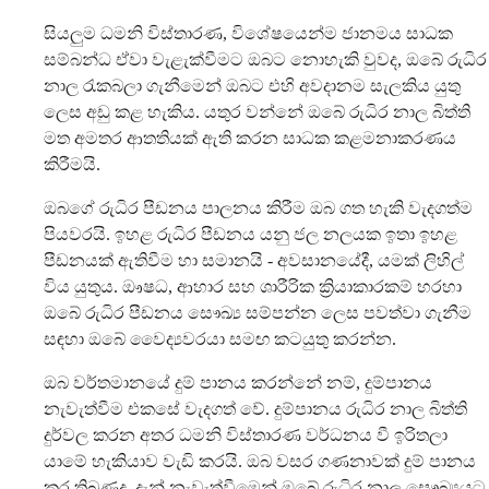
සියලුම ධමනි විස්තාරණ, විශේෂයෙන්ම ජානමය සාධක
සම්බන්ධ ඒවා වැළැක්වීමට ඔබට නොහැකි වුවද, ඔබේ රුධිර
නාල රැකබලා ගැනීමෙන් ඔබට එහි අවදානම සැලකිය යුතු
ලෙස අඩු කළ හැකිය. යතුර වන්නේ ඔබේ රුධිර නාල බිත්ති
මත අමතර ආතතියක් ඇති කරන සාධක කළමනාකරණය
කිරීමයි.
ඔබගේ රුධිර පීඩනය පාලනය කිරීම ඔබ ගත හැකි වැදගත්ම
පියවරයි. ඉහළ රුධිර පීඩනය යනු ජල නලයක ඉතා ඉහළ
පීඩනයක් ඇතිවීම හා සමානයි - අවසානයේදී, යමක් ලිහිල්
විය යුතුය. ඖෂධ, ආහාර සහ ශාරීරික ක්‍රියාකාරකම් හරහා
ඔබේ රුධිර පීඩනය සෞඛ්‍ය සම්පන්න ලෙස පවත්වා ගැනීම
සඳහා ඔබේ වෛද්‍යවරයා සමඟ කටයුතු කරන්න.
ඔබ වර්තමානයේ දුම් පානය කරන්නේ නම්, දුම්පානය
නැවැත්වීම එකසේ වැදගත් වේ. දුම්පානය රුධිර නාල බිත්ති
දුර්වල කරන අතර ධමනි විස්තාරණ වර්ධනය වී ඉරිතලා
යාමේ හැකියාව වැඩි කරයි. ඔබ වසර ගණනාවක් දුම් පානය
කර තිබුණද, දැන් නැවැත්වීමෙන් ඔබේ රුධිර නාල සෞඛ්‍යයට