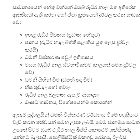
සාමාන්‍යයෙන් හේතු වන්නේ ඔබේ රුධිර නාල මත අතිරේක
ආතතියක් ඇති කරන හෝ ඒවා ක්‍රමයෙන් දුර්වල කරන සාධක
වේ:
ඉහළ රුධිර පීඩනය (ප්‍රධාන හේතුව)
පානය (රුධිර නාල බිත්ති සැලකිය යුතු ලෙස දුර්වල
කරයි)
ධමනි විස්තාරණ පවුල් ඉතිහාසය
වයස (රුධිර නාල ස්වභාවිකවම කාලයත් සමග දුර්වල
වේ)
ධමනි සිහින් වීම (ධමනි තද වීම)
හිස තුවාල හෝ තුවාල
රුධිර නාල බලපාන ඇතැම් ආසාදන
ඖෂධ භාවිතය, විශේෂයෙන්ම කොකේන්
ඇතැම් පුද්ගලයින් ධමනි විස්තාරණ වර්ධනය වීමේ හැකියාව
වැඩි කරන තත්වයන් සමඟ උපත ලබයි. මෙම ජානමය සාධක
උපතේ සිටම ඔබේ රුධිර නාල බිත්ති කොතරම් ශක්තිමත්ද
යන්නට බලපායි. පොලිසිස්ටික් වකුගඩු රෝගය, ඊලර්ස්-