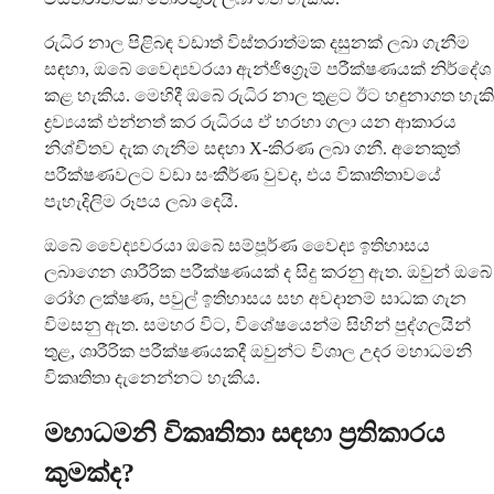
රුධිර නාල පිළිබඳ වඩාත් විස්තරාත්මක දසුනක් ලබා ගැනීම
සඳහා, ඔබේ වෛද්‍යවරයා ඇන්ජිওග්‍රෑම් පරීක්ෂණයක් නිර්දේශ
කළ හැකිය. මෙහිදී ඔබේ රුධිර නාල තුළට ඊට හඳුනාගත හැකි
ද්‍රව්‍යයක් එන්නත් කර රුධිරය ඒ හරහා ගලා යන ආකාරය
නිශ්චිතව දැක ගැනීම සඳහා X-කිරණ ලබා ගනී. අනෙකුත්
පරීක්ෂණවලට වඩා සංකීර්ණ වුවද, එය විකෘතිතාවයේ
පැහැදිලිම රූපය ලබා දෙයි.
ඔබේ වෛද්‍යවරයා ඔබේ සම්පූර්ණ වෛද්‍ය ඉතිහාසය
ලබාගෙන ශාරීරික පරීක්ෂණයක් ද සිදු කරනු ඇත. ඔවුන් ඔබේ
රෝග ලක්ෂණ, පවුල් ඉතිහාසය සහ අවදානම් සාධක ගැන
විමසනු ඇත. සමහර විට, විශේෂයෙන්ම සිහින් පුද්ගලයින්
තුළ, ශාරීරික පරීක්ෂණයකදී ඔවුන්ට විශාල උදර මහාධමනි
විකෘතිතා දැනෙන්නට හැකිය.
මහාධමනි විකෘතිතා සඳහා ප්‍රතිකාරය
කුමක්ද?