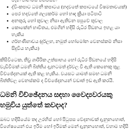
ද්වි-කපාට ධමනි කපාටය (හදවතේ කපාටයේ විෂමතාවයක්)
පෙර හදවතේ ශල්‍යකර්ම හෝ හෘද ක්‍රියා පටිපාටි
අනතුරු හෝ තුවාල නිසා ඇතිවන පපුවේ තුවාල
කොකේන් භාවිතය, එමගින් හදිසි රුධිර පීඩනය ඉහළ යා
හැකිය
ගර්භණීභාවය (දුර්ලභ, නමුත් හෝමෝන වෙනස්කම් නිසා
සිදුවිය හැකිය)
කිසිවිටෙක, තීව්‍ර ශාරීරික උත්සාහය හෝ රුධිර පීඩනයේ හදිසි
වැඩිවීමක් ධමනි බිත්තිය දැනටමත් දුර්වල වී ඇති කෙනෙකු තුළ
විච්ඡේදනයක් ඇති කළ හැකිය. වයසට යාමත් සමඟ ධමනි
බිත්තිවල වෙනස්කම් ද විච්ඡේදනයන් වඩාත් ඉඩ ඇති කරයි.
ධමනි විච්ඡේදනය සඳහා වෛද්‍යවරයකු
හමුවිය යුත්තේ කවදාද?
ඔබට හදිසියේම තද උරහිස් හෝ පිටුපස වේදනාවක් දැනුනහොත්,
විශේෂයෙන් එය ඉරීම හෝ ඉරීමක් මෙන් දැනුනහොත්, වහාම හදිසි