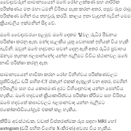
වෛද්‍යවරුන් සාමාන්‍යයෙන් ඔබේ රෝග ලක්ෂණ සහ ශාරීරික
පරීක්ෂණය මත මහා ධමනි චිරිතය සැක කරන අතර, පසුව රූප රාමු
පරීක්ෂණ මගින් එය තහවුරු කරයි. කාලය ඉතා වැදගත් බැවින් මෙම
ක්‍රියාවලිය ඉක්මනින් සිදු වේ.
ඔබේ වෛද්‍යවරයා පළමුව ඔබේ දෙකම 팔වල රුධිර පීඩනය
පරීක්ෂා කරනු ඇත, මන්ද සැලකිය යුතු වෙනසක් ඉඟියක් විය හැකි
බැවිනි. ඔවුන් ඔබේ හදවතට සවන් දෙනු ඇති අතර රුධිර ප්‍රවාහය
ඕනෑම තැනක බලපාන්නේද යන්න බැලීමට විවිධ ස්ථානවල ඔබේ
නාඩි පරීක්ෂා කරනු ඇත.
සාමාන්‍යයෙන් භාවිතා කරන රෝග විනිශ්චය පරීක්ෂණවලට
ප්‍රතිවිරුද්ධ ඩයි සහිත CT ස්කෑන් එකක් ඇතුළත් වන අතර, එමගින්
ඉරිතැලීම සහ එය කොපමණ දුරට විහිදෙනවාද යන්න පෙන්විය
හැකිය. ඔබේ හදවතේ ක්‍රියාකාරිත්වය පරීක්ෂා කිරීමට සහ චිරිතය
ඔබේ හදවතේ කපාටවලට බලපානවාද යන්න බැලීමට
එකෝකාර්ඩියෝග්‍රෑම් එකක් කළ හැකිය.
කිසිම අවස්ථාවක, වඩාත් විස්තරාත්මක රූප සඳහා MRI හෝ
aortogram (ඩයි සහිත විශේෂ X-කිරණ) අවශ්‍ය විය හැකිය.