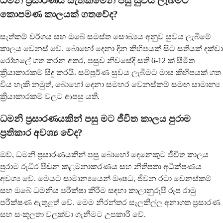
ධමනි ප්‍රසාරණය සැත්කමෙන් පසු සුවය ලැබීමට
කොපමණ කාලයක් ගතවේද?
සැත්කම් වර්ගය සහ ඔබේ සමස්ත සෞඛ්‍යය අනුව සුවය ලැබීමේ
කාලය වෙනස් වේ. බොහෝ දෙනා දින කිහිපයක් සිට සතියක් දක්වා
රෝහලේ ගත කරන අතර, පසුව නිවසේදී සති 6-12 ක් සීමිත
ක්‍රියාකාරකම් සිදු කරයි. සම්පූර්ණ සුවය ලැබීමට මාස කිහිපයක් ගත
විය හැකි නමුත්, බොහෝ දෙනා සමහර වෙනස්කම් සමඟ සාමාන්‍ය
ක්‍රියාකාරකම් වලට ආපසු යති.
ධමනි ප්‍රසාරණයකින් පසු මට ජීවිත කාලය පුරාම
ප්‍රතිකාර අවශ්‍ය වේද?
ඔව්, ධමනි ප්‍රසාරණයකින් පසු බොහෝ දෙනෙකුට ජීවිත කාලය
පුරාම රුධිර පීඩන කළමනාකරණය සහ නිතිපතා අධීක්ෂණය
අවශ්‍ය වේ. මෙයට සාමාන්‍යයෙන් ඖෂධ, ජීවන රටා වෙනස්කම්
සහ ඔබේ ධමනිය පරීක්ෂා කිරීම සඳහා කාලානුරූපී රූප රාමු
පරීක්ෂණ ඇතුළත් වේ. මෙම නිරන්තර සැලකිල්ල අනාගත ප්‍රසාරණ
සහ සංකූලතා වලක්වා ගැනීමට උපකාරී වේ.