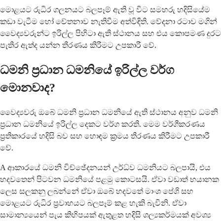
මොළයට රුධිර ගලනයට බලපෑම් ඇති වූ විට සමහරු හදිසියේම
කඩා වැටීම හෝ චේතනාව නැතිවීම අත්විඳිති. වේදනා රටාව මගින්
වෛද්‍යවරුන්ට ඉරිල්ල පිහිටා ඇති ස්ථානය සහ එය කොපමණ දුරට
පැතිර ඇත්ද යන්න තීරණය කිරීමට උපකාරී වේ.
ධමනි ප්‍රධාන ධමනියේ ඉරිල්ල වර්ග
මොනවාද?
වෛද්‍යවරු ඔබේ ධමනි ප්‍රධාන ධමනියේ ඇති ස්ථානය අනුව ධමනි
ප්‍රධාන ධමනියේ ඉරිල්ල දෙකට වර්ග කරති. මෙම වර්ගීකරණය
ප්‍රතිකාරයේ හදිසි බව සහ හොඳම ක්‍රමය තීරණය කිරීමට උපකාරී
වේ.
A ආකාරයේ ධමනි විච්ඡේදනයන් උර්ධ්ව ධමනියට බලපායි, එය
හදවතෙන් පිටවන ධමනියේ පළමු කොටසයි. ඒවා වඩාත් භයානක
ලෙස සලකනු ලබන්නේ ඒවා ඔබේ හදවතේ මාංශ පේශි සහ
මොළයට රුධිර ප්‍රවාහයට බලපෑම් කළ හැකි බැවිනි. ඒවා
සාමාන්‍යයෙන් පැය කිහිපයක් ඇතුළත හදිසි ශල්‍යකර්මයක් අවශ්‍ය