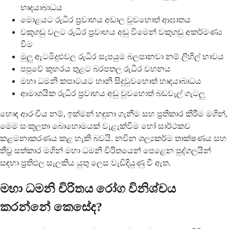
හෘදයාබාධය
මොළයට රුධිර ප්‍රවාහය අඩාල වුවහොත් ආඝාතය
වකුගඩු වලට රුධිර ප්‍රවාහය අඩු වීමෙන් වකුගඩු අකර්මණ්‍ය
වීම
මුලු ඇටමිදුළුවල රුධිර සැපයුම බලපානවා නම් ලිහිල් භාවය
පපුවේ කුහරය තුළට බරපතල රුධිර වහනය
මහා ධමනි කපාටයට හානි සිදුවුවහොත් හෘදයාබාධය
ආමාශයික රුධිර ප්‍රවාහය අඩු වුවහොත් බඩවැල් ගැටලු
හොඳ ආරංචිය නම්, ඉක්මන් හඳුනා ගැනීම සහ ප්‍රතිකාර කිරීම මගින්,
මෙම සංකූලතා බොහොමයක් වැළැක්වීම හෝ සාර්ථකව
කළමනාකරණය කළ හැකි බවයි. නවීන ශල්‍යකර්ම තාක්ෂණය සහ
තීව්‍ර සත්කාර මගින් මහා ධමනි චිරිතයෙන් පෙළෙන පුද්ගලයින්
සඳහා ප්‍රතිඵල සැලකිය යුතු ලෙස වැඩිදියුණු වී ඇත.
මහා ධමනි චිරිතය රෝග විනිශ්චය
කරන්නේ කෙසේද?