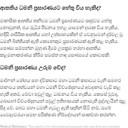
ආතතිය ධමනි ප්‍රසාරණයට හේතු විය හැකිද?
මානසික ආතතිය තනිවම ධමනි ප්‍රසාරණයට ඍජුවම හේතු
නොවුනත්, එය රුධිර පීඩනය ඉහළ යාමෙන් දායක විය හැකිය.
හදිසි ශාරීරික ආතතිය හෝ උත්සාහයකින් ඒ වෙනුවෙන් දුර්වල වූ
ධමනි බිත්තියක් ඇති කෙනෙකුට ප්‍රසාරණයක් ඇති කළ හැකිය.
සෞඛ්‍ය සම්පන්න මුහුණ දීමේ උපක්‍රම හරහා ආතතිය
කළමනාකරණය කිරීම සමස්ත හෘද සෞඛ්‍යයේ කොටසකි.
ධමනි ප්‍රසාරණය උරුම වේද?
මාර්ෆන් රෝගය සහ ද්විකපාට මහා ධමනි කපාටය වැනි සමහර
ජානමය තත්වයන් මහා ධමනි විච්ඡේදනයේ අවදානම වැඩි කළ
හැකි අතර, මේවා පවුල් තුළ ධාවනය විය හැකිය. කෙසේ වුවද,
බොහෝ විච්ඡේදනයන් පවුල් ඉතිහාසයක් නොමැති පුද්ගලයින් තුළ
සිදු වේ. ඔබට මහා ධමනි ගැටලු ඇති ඥාතීන් සිටී නම්, ඔබේ
වෛද්‍යවරයා සමඟ පරීක්ෂණ නිර්දේශයන් සාකච්ඡා කරන්න.
Medical Disclaimer:
This article is for informational purposes only and does not constitute