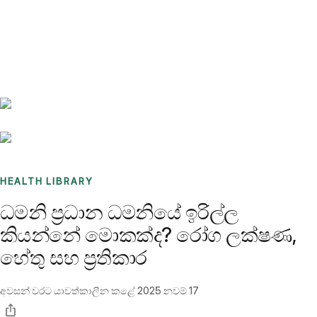
Benchmarks
Stories
FAQ
Sign up / Log in
HEALTH LIBRARY
ධමනි ප්‍රධාන ධමනියේ ඉරිල්ල
කියන්නේ මොකක්ද? රෝග ලක්ෂණ,
හේතු සහ ප්‍රතිකාර
අවසන් වරට යාවත්කාලීන කළේ
2025 නවම් 17