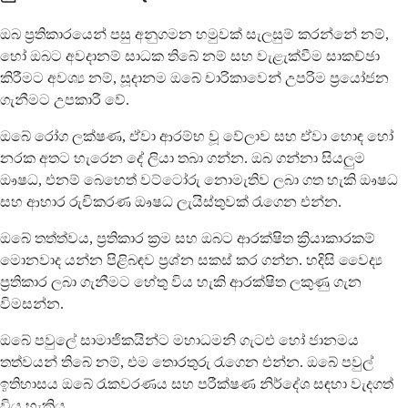
ඔබ ප්‍රතිකාරයෙන් පසු අනුගමන හමුවක් සැලසුම් කරන්නේ නම්,
හෝ ඔබට අවදානම් සාධක තිබේ නම් සහ වැළැක්වීම සාකච්ඡා
කිරීමට අවශ්‍ය නම්, සූදානම ඔබේ චාරිකාවෙන් උපරිම ප්‍රයෝජන
ගැනීමට උපකාරී වේ.
ඔබේ රෝග ලක්ෂණ, ඒවා ආරම්භ වූ වේලාව සහ ඒවා හොඳ හෝ
නරක අතට හැරෙන දේ ලියා තබා ගන්න. ඔබ ගන්නා සියලුම
ඖෂධ, එනම් බෙහෙත් වට්ටෝරු නොමැතිව ලබා ගත හැකි ඖෂධ
සහ ආහාර රුචිකරණ ඖෂධ ලැයිස්තුවක් රැගෙන එන්න.
ඔබේ තත්ත්වය, ප්‍රතිකාර ක්‍රම සහ ඔබට ආරක්ෂිත ක්‍රියාකාරකම්
මොනවාද යන්න පිළිබඳව ප්‍රශ්න සකස් කර ගන්න. හදිසි වෛද්‍ය
ප්‍රතිකාර ලබා ගැනීමට හේතු විය හැකි ආරක්ෂිත ලකුණු ගැන
විමසන්න.
ඔබේ පවුලේ සාමාජිකයින්ට මහාධමනි ගැටළු හෝ ජානමය
තත්වයන් තිබේ නම්, එම තොරතුරු රැගෙන එන්න. ඔබේ පවුල්
ඉතිහාසය ඔබේ රැකවරණය සහ පරීක්ෂණ නිර්දේශ සඳහා වැදගත්
විය හැකිය.