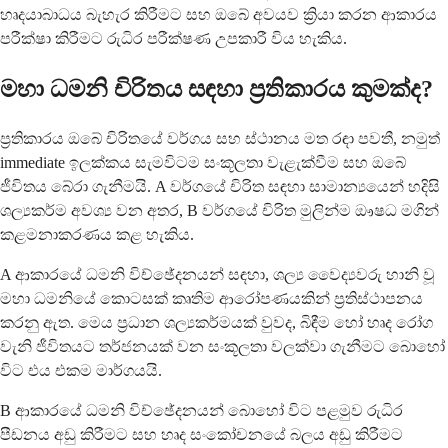
හෘදයාබාධය බැහැර කිරීමට සහ ඔබේ අවයව ක්‍රියා කරන ආකාරය
පරීක්ෂා කිරීමට රුධිර පරීක්ෂණ උපකාරී විය හැකිය.
මහා ධමනි චිරිතය සඳහා ප්‍රතිකාරය කුමක්ද?
ප්‍රතිකාරය ඔබේ චිරිතයේ වර්ගය සහ ස්ථානය මත රඳා පවතී, නමුත්
immediate ඉලක්කය සැමවිටම සංකූලතා වැළැක්වීම සහ ඔබේ
ජීවිතය බේරා ගැනීමයි. A වර්ගයේ චිරිත සඳහා සාමාන්‍යයෙන් හදිසි
ශල්‍යකර්ම අවශ්‍ය වන අතර, B වර්ගයේ චිරිත මුලින්ම ඖෂධ මගින්
කළමනාකරණය කළ හැකිය.
A ආකාරයේ ධමනි විච්ඡේදනයන් සඳහා, ශල්‍ය වෛද්‍යවරු හානි වූ
මහා ධමනියේ කොටසක් කෘතිම ආරෝපණයකින් ප්‍රතිස්ථාපනය
කරනු ඇත. මෙය ප්‍රධාන ශල්‍යකර්මයක් වුවද, බිඳීම හෝ හෘද රෝග
වැනි ජීවිතයට තර්ජනයක් වන සංකූලතා වලක්වා ගැනීමට බොහෝ
විට එය එකම මාර්ගයයි.
B ආකාරයේ ධමනි විච්ඡේදනයන් බොහෝ විට පළමුව රුධිර
පීඩනය අඩු කිරීමට සහ හෘද සංකෝචනයේ බලය අඩු කිරීමට