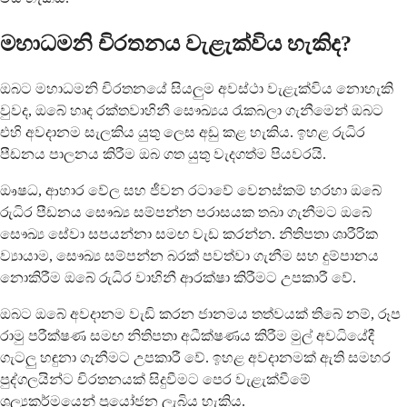
මහාධමනි චිරතනය වැළැක්විය හැකිද?
ඔබට මහාධමනි චිරතනයේ සියලුම අවස්ථා වැළැක්විය නොහැකි
වුවද, ඔබේ හෘද රක්තවාහිනී සෞඛ්‍යය රැකබලා ගැනීමෙන් ඔබට
එහි අවදානම සැලකිය යුතු ලෙස අඩු කළ හැකිය. ඉහළ රුධිර
පීඩනය පාලනය කිරීම ඔබ ගත යුතු වැදගත්ම පියවරයි.
ඖෂධ, ආහාර වේල සහ ජීවන රටාවේ වෙනස්කම් හරහා ඔබේ
රුධිර පීඩනය සෞඛ්‍ය සම්පන්න පරාසයක තබා ගැනීමට ඔබේ
සෞඛ්‍ය සේවා සපයන්නා සමඟ වැඩ කරන්න. නිතිපතා ශාරීරික
ව්‍යායාම, සෞඛ්‍ය සම්පන්න බරක් පවත්වා ගැනීම සහ දුම්පානය
නොකිරීම ඔබේ රුධිර වාහිනී ආරක්ෂා කිරීමට උපකාරී වේ.
ඔබට ඔබේ අවදානම වැඩි කරන ජානමය තත්වයක් තිබේ නම්, රූප
රාමු පරීක්ෂණ සමඟ නිතිපතා අධීක්ෂණය කිරීම මුල් අවධියේදී
ගැටලු හඳුනා ගැනීමට උපකාරී වේ. ඉහළ අවදානමක් ඇති සමහර
පුද්ගලයින්ට චිරතනයක් සිදුවීමට පෙර වැළැක්වීමේ
ශල්‍යකර්මයෙන් ප්‍රයෝජන ලැබිය හැකිය.