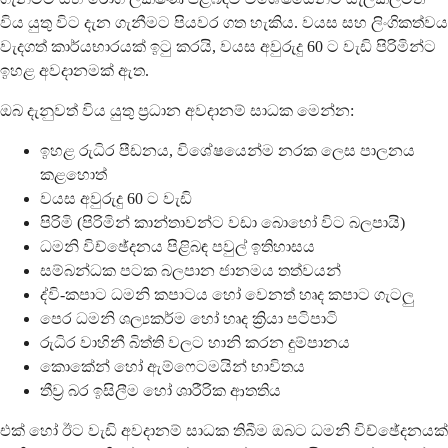
විය යුතු විට දැන ගැනීමට පියවර ගත හැකිය. වයස සහ ලිංගිකත්වය
වැදගත් කාර්යභාරයක් ඉටු කරයි, වයස අවුරුදු 60 ට වැඩි පිරිමින්ට
ඉහළ අවදානමක් ඇත.
ඔබ දැනුවත් විය යුතු ප්‍රධාන අවදානම් සාධක මෙන්න:
ඉහළ රුධිර පීඩනය, විශේෂයෙන්ම නරක ලෙස පාලනය
කළහොත්
වයස අවුරුදු 60 ට වැඩි
පිරිමි (පිරිමින් කාන්තාවන්ට වඩා බොහෝ විට බලපායි)
ධමනි විච්ඡේදනය පිළිබඳ පවුල් ඉතිහාසය
සම්බන්ධක පටක බලපාන ජානමය තත්වයන්
ද්වි-කපාට ධමනි කපාටය හෝ වෙනත් හෘද කපාට ගැටලු
පෙර ධමනි ශල්‍යකර්ම හෝ හෘද ක්‍රියා පටිපාටි
රුධිර වාහිනී බිත්ති වලට හානි කරන දුම්පානය
කොකේන් හෝ ඇම්ෆෙටමයින් භාවිතය
තීව්‍ර බර ඉසිලීම හෝ ශාරීරික ආතතිය
එක් හෝ ඊට වැඩි අවදානම් සාධක තිබීම ඔබට ධමනි විච්ඡේදනයක්