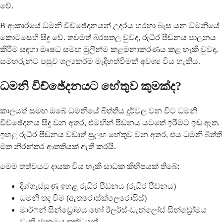
වේ.
B ආකාරයේ ධමනි විච්ඡේදනයන් උදරය හරහා බැස යන ධමනියේ
කොටසෙහි සිදු වේ. තවමත් බරපතල වුවද, රුධිර පීඩනය පාලනය
කිරීම සඳහා ඖෂධ සමඟ මුලින්ම කළමනාකරණය කළ හැකි වුවද,
සමහරුන්ට පසුව ශල්‍යකර්ම මැදිහත්වීමක් අවශ්‍ය විය හැකිය.
ධමනි විච්ඡේදනයට හේතුව කුමක්ද?
කාලයත් සමඟ ඔබේ ධමනියේ බිත්තිය දුර්වල වන විට ධමනි
විච්ඡේදනය සිදු වන අතර, එමඟින් පීඩනය යටතේ ඉරීමට ඉඩ ඇත.
ඉහළ රුධිර පීඩනය වඩාත් සුලභ හේතුව වන අතර, එය ධමනි බිත්ති
මත නිරන්තර ආතතියක් ඇති කරයි.
මෙම තත්වයට දායක විය හැකි සාධක කිහිපයක් තිබේ:
දිග්ගැස්සුණු ඉහළ රුධිර පීඩනය (රුධිර පීඩනය)
ධමනි තද වීම (ඇතරොස්ක්ලෙරෝසිස්)
මාර්ෆන් සින්ඩ්‍රෝමය හෝ ඊලර්ස්-ඩැන්ලෝස් සින්ඩ්‍රෝමය
වැනි ජානමය තත්වයන්