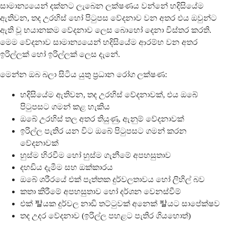
සාමාන්‍යයෙන් දක්නට ලැබෙන ලක්ෂණය වන්නේ හදිසියේම
ඇතිවන, තද උරහිස් හෝ පිටුපස වේදනාව වන අතර එය ඔවුන්ට
ඇති වූ භයානකම වේදනාව ලෙස බොහෝ දෙනා විස්තර කරති.
මෙම වේදනාව සාමාන්‍යයෙන් හදිසියේම ආරම්භ වන අතර
ඉරිල්ලක් හෝ ඉරිල්ලක් ලෙස දැනේ.
මෙන්න ඔබ බලා සිටිය යුතු ප්‍රධාන රෝග ලක්ෂණ:
හදිසියේම ඇතිවන, තද උරහිස් වේදනාවක්, එය ඔබේ
පිටුපසට ගමන් කළ හැකිය
ඔබේ උරහිස් තල අතර තියුණු, ඇනුම් වේදනාවක්
ඉරිල්ල පැතිර යන විට ඔබේ පිටුපසට ගමන් කරන
වේදනාවක්
හුස්ම හිරවීම හෝ හුස්ම ගැනීමේ අපහසුතාව
දහඩිය දැමීම සහ ඔක්කාරය
ඔබේ ශරීරයේ එක් පැත්තක දුර්වලතාවය හෝ ලිහිල් බව
කතා කිරීමේ අපහසුතාව හෝ දර්ශන වෙනස්වීම්
එක් 팔යක දුර්වල නාඩි තට්ටුවක් අනෙක් 팔යට සාපේක්ෂව
තද උදර වේදනාව (ඉරිල්ල පහළට පැතිර ගියහොත්)