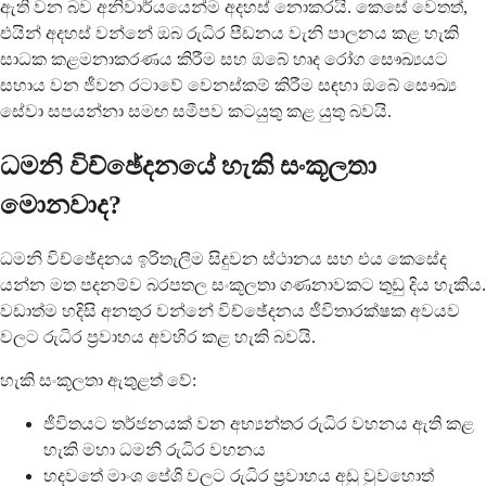
ඇති වන බව අනිවාර්යයෙන්ම අදහස් නොකරයි. කෙසේ වෙතත්,
එයින් අදහස් වන්නේ ඔබ රුධිර පීඩනය වැනි පාලනය කළ හැකි
සාධක කළමනාකරණය කිරීම සහ ඔබේ හෘද රෝග සෞඛ්‍යයට
සහාය වන ජීවන රටාවේ වෙනස්කම් කිරීම සඳහා ඔබේ සෞඛ්‍ය
සේවා සපයන්නා සමඟ සමීපව කටයුතු කළ යුතු බවයි.
ධමනි විච්ඡේදනයේ හැකි සංකූලතා
මොනවාද?
ධමනි විච්ඡේදනය ඉරිතැලීම සිදුවන ස්ථානය සහ එය කෙසේද
යන්න මත පදනම්ව බරපතල සංකූලතා ගණනාවකට තුඩු දිය හැකිය.
වඩාත්ම හදිසි අනතුර වන්නේ විච්ඡේදනය ජීවිතාරක්ෂක අවයව
වලට රුධිර ප්‍රවාහය අවහිර කළ හැකි බවයි.
හැකි සංකූලතා ඇතුළත් වේ:
ජීවිතයට තර්ජනයක් වන අභ්‍යන්තර රුධිර වහනය ඇති කළ
හැකි මහා ධමනි රුධිර වහනය
හදවතේ මාංශ පේශි වලට රුධිර ප්‍රවාහය අඩු වුවහොත්