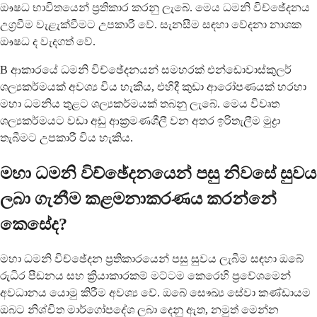
ඖෂධ භාවිතයෙන් ප්‍රතිකාර කරනු ලැබේ. මෙය ධමනි විච්ඡේදනය
උග්‍රවීම වැළැක්වීමට උපකාරී වේ. සැනසීම සඳහා වේදනා නාශක
ඖෂධ ද වැදගත් වේ.
B ආකාරයේ ධමනි විච්ඡේදනයන් සමහරක් එන්ඩොවාස්කුලර්
ශල්‍යකර්මයක් අවශ්‍ය විය හැකිය, එහිදී කුඩා ආරෝපණයක් හරහා
මහා ධමනිය තුළට ශල්‍යකර්මයක් තබනු ලැබේ. මෙය විවෘත
ශල්‍යකර්මයට වඩා අඩු ආක්‍රමණශීලී වන අතර ඉරිතැලීම මුද්‍රා
තැබීමට උපකාරී විය හැකිය.
මහා ධමනි විච්ඡේදනයෙන් පසු නිවසේ සුවය
ලබා ගැනීම කළමනාකරණය කරන්නේ
කෙසේද?
මහා ධමනි විච්ඡේදන ප්‍රතිකාරයෙන් පසු සුවය ලැබීම සඳහා ඔබේ
රුධිර පීඩනය සහ ක්‍රියාකාරකම් මට්ටම කෙරෙහි ප්‍රවේශමෙන්
අවධානය යොමු කිරීම අවශ්‍ය වේ. ඔබේ සෞඛ්‍ය සේවා කණ්ඩායම
ඔබට නිශ්චිත මාර්ගෝපදේශ ලබා දෙනු ඇත, නමුත් මෙන්න