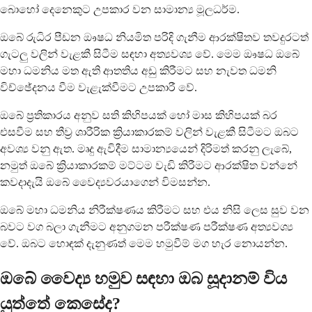
බොහෝ දෙනෙකුට උපකාර වන සාමාන්‍ය මූලධර්ම.
ඔබේ රුධිර පීඩන ඖෂධ නියමිත පරිදි ගැනීම ආරක්ෂිතව තවදුරටත්
ගැටලු වලින් වැළකී සිටීම සඳහා අත්‍යවශ්‍ය වේ. මෙම ඖෂධ ඔබේ
මහා ධමනිය මත ඇති ආතතිය අඩු කිරීමට සහ නැවත ධමනි
විච්ඡේදනය වීම වැළැක්වීමට උපකාරී වේ.
ඔබේ ප්‍රතිකාරය අනුව සති කිහිපයක් හෝ මාස කිහිපයක් බර
එසවීම සහ තීව්‍ර ශාරීරික ක්‍රියාකාරකම් වලින් වැළකී සිටීමට ඔබට
අවශ්‍ය වනු ඇත. මෘදු ඇවිදීම සාමාන්‍යයෙන් දිරිමත් කරනු ලැබේ,
නමුත් ඔබේ ක්‍රියාකාරකම් මට්ටම වැඩි කිරීමට ආරක්ෂිත වන්නේ
කවදාදැයි ඔබේ වෛද්‍යවරයාගෙන් විමසන්න.
ඔබේ මහා ධමනිය නිරීක්ෂණය කිරීමට සහ එය නිසි ලෙස සුව වන
බවට වග බලා ගැනීමට අනුගමන පරීක්ෂණ පරීක්ෂණ අත්‍යවශ්‍ය
වේ. ඔබට හොඳක් දැනුණත් මෙම හමුවීම් මග හැර නොයන්න.
ඔබේ වෛද්‍ය හමුව සඳහා ඔබ සූදානම් විය
යුත්තේ කෙසේද?