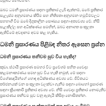
පසුබට නොවන්න.
ඔබට ධමනි ප්‍රසාරණය සඳහා ප්‍රතිකාර ලැබී ඇත්නම්, ඔබේ ප්‍රතිකාර
සැලැස්ම අනුගමනය කිරීම සහ නිතිපතා අනුගමන හමුවීම්වලට
සහභාගී වීම ඔබේ දිගුකාලීන සෞඛ්‍යය සඳහා අත්‍යවශ්‍ය වේ. නිසි
සැලකිල්ල සහ අධීක්ෂණය සමඟින්, ඔබට අනාගත සංකූලතා
ඇතිවීමේ අවදානම අවම කළ හැකිය.
ධමනි ප්‍රසාරණය පිළිබඳ නිතර ඇසෙන ප්‍රශ්න
ධමනි ප්‍රසාරණය තනිවම සුව විය හැකිද?
කුඩා, ස්ථායී ප්‍රසාරණ සමහර විට ප්‍රවේශම් සහිත වෛද්‍ය
කළමනාකරණය සමඟ සුව විය හැකි නමුත්, මේ සඳහා
විශේෂඥයින්ගේ හොඳ අධීක්ෂණය අවශ්‍ය වේ. ජීවිතයට
තර්ජනයක් වන සංකූලතා වලක්වා ගැනීම සඳහා බොහෝ ප්‍රසාරණ
සඳහා ක්‍රියාකාරී ප්‍රතිකාර අවශ්‍ය වේ. නිසි වෛද්‍ය ප්‍රතිකාර නොමැතිව
ප්‍රසාරණය තනිවම සුව වනු ඇතැයි කිසිදා නොසිතන්න.