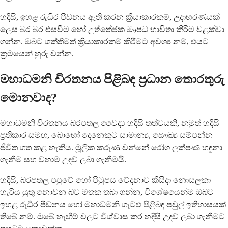
හදිසි, ඉහළ රුධිර පීඩනය ඇති කරන ක්‍රියාකාරකම්, උදාහරණයක්
ලෙස බර බර එසවීම හෝ උත්තේජක ඖෂධ භාවිතා කිරීම වළක්වා
ගන්න. ඔබට ශක්තිමත් ක්‍රියාකාරකම් කිරීමට අවශ්‍ය නම්, එයට
ක්‍රමයෙන් හුරු වන්න.
මහාධමනි චිරතනය පිළිබඳ ප්‍රධාන තොරතුරු
මොනවාද?
මහාධමනි චිරතනය බරපතල වෛද්‍ය හදිසි තත්වයකි, නමුත් හදිසි
ප්‍රතිකාර සමඟ, බොහෝ දෙනෙකුට සාමාන්‍ය, සෞඛ්‍ය සම්පන්න
ජීවිත ගත කළ හැකිය. මූලික කරුණ වන්නේ රෝග ලක්ෂණ හඳුනා
ගැනීම සහ වහාම උදව් ලබා ගැනීමයි.
හදිසි, බරපතල පපුවේ හෝ පිටුපස වේදනාව කිසිදා නොසලකා
හැරිය යුතු නොවන බව මතක තබා ගන්න, විශේෂයෙන්ම ඔබට
ඉහළ රුධිර පීඩනය හෝ මහාධමනි ගැටළු පිළිබඳ පවුල් ඉතිහාසයක්
තිබේ නම්. ඔබේ හැඟීම් වලට විශ්වාස කර හදිසි උදව් ලබා ගැනීමට