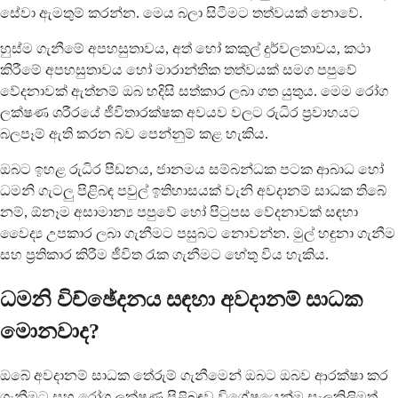
සේවා ඇමතුම් කරන්න. මෙය බලා සිටීමට තත්වයක් නොවේ.
හුස්ම ගැනීමේ අපහසුතාවය, අත් හෝ කකුල් දුර්වලතාවය, කථා
කිරීමේ අපහසුතාවය හෝ මාරාන්තික තත්වයක් සමග පපුවේ
වේදනාවක් ඇත්නම් ඔබ හදිසි සත්කාර ලබා ගත යුතුය. මෙම රෝග
ලක්ෂණ ශරීරයේ ජීවිතාරක්ෂක අවයව වලට රුධිර ප්‍රවාහයට
බලපෑම් ඇති කරන බව පෙන්නුම් කළ හැකිය.
ඔබට ඉහළ රුධිර පීඩනය, ජානමය සම්බන්ධක පටක ආබාධ හෝ
ධමනි ගැටලු පිළිබඳ පවුල් ඉතිහාසයක් වැනි අවදානම් සාධක තිබේ
නම්, ඕනෑම අසාමාන්‍ය පපුවේ හෝ පිටුපස වේදනාවක් සඳහා
වෛද්‍ය උපකාර ලබා ගැනීමට පසුබට නොවන්න. මුල් හඳුනා ගැනීම
සහ ප්‍රතිකාර කිරීම ජීවිත රැක ගැනීමට හේතු විය හැකිය.
ධමනි විච්ඡේදනය සඳහා අවදානම් සාධක
මොනවාද?
ඔබේ අවදානම් සාධක තේරුම් ගැනීමෙන් ඔබට ඔබව ආරක්ෂා කර
ගැනීමට සහ රෝග ලක්ෂණ පිළිබඳව විශේෂයෙන්ම සැලකිලිමත්