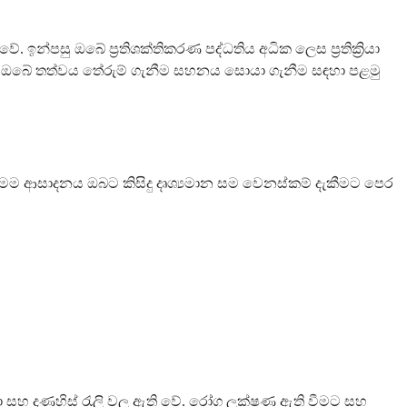
න්පසු ඔබේ ප්‍රතිශක්තිකරණ පද්ධතිය අධික ලෙස ප්‍රතික්‍රියා
, ඔබේ තත්වය තේරුම් ගැනීම සහනය සොයා ගැනීම සඳහා පළමු
ෙම ආසාදනය ඔබට කිසිදු දෘශ්‍යමාන සම වෙනස්කම් දැකීමට පෙර
ිකා සහ දණහිස් රැලි වල ඇති වේ. රෝග ලක්ෂණ ඇති වීමට සහ