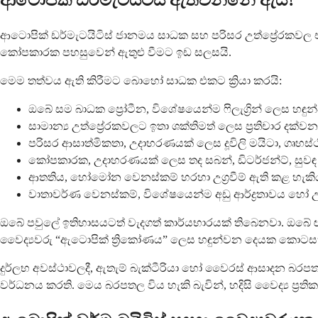
ආටොපික් ඩර්මැටයිටිස් ජානමය සාධක සහ පරිසර උත්ප්‍රේරකවල
කෝපකාරක පහසුවෙන් ඇතුළු වීමට ඉඩ සලසයි.
මෙම තත්වය ඇති කිරීමට බොහෝ සාධක එකට ක්‍රියා කරයි:
ඔබේ සම බාධක ප්‍රෝටීන, විශේෂයෙන්ම ෆිලැග්‍රින් ලෙස
සාමාන්‍ය උත්ප්‍රේරකවලට ඉතා ශක්තිමත් ලෙස ප්‍රතිචාර දක්වන අ
පරිසර ආසාත්මිකතා, උදාහරණයක් ලෙස දූවිලි මයිටා, ගෘහස
කෝපකාරක, උදාහරණයක් ලෙස තද සබන්, ඩිටර්ජන්ට්, සුවඳ ද්‍ර
ආතතිය, හෝමෝන වෙනස්කම් හරහා උග්‍රවීම් ඇති කළ හැකි
වාතාවර්ණ වෙනස්කම්, විශේෂයෙන්ම අඩු ආර්ද්‍රතාවය හෝ උග
ඔබේ පවුලේ ඉතිහාසයටත් වැදගත් කාර්යභාරයක් තිබෙනවා. ඔබේ ඥ
වෛද්‍යවරු “ඇටොපික් ත්‍රිකෝණය” ලෙස හඳුන්වන දෙයක කොටසක්
දුර්ලභ අවස්ථාවලදී, ඇතැම් බැක්ටීරියා හෝ වෛරස් ආසාදන බරපතල
වර්ධනය කරති. මෙය බරපතල විය හැකි බැවින්, හදිසි වෛද්‍ය ප්‍රතික