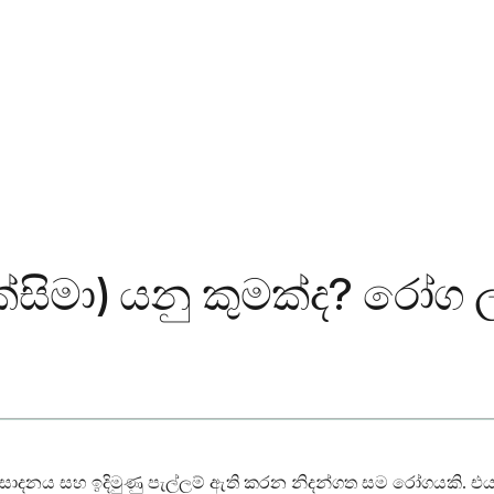
ක්සිමා) යනු කුමක්ද? රෝග 
 ආසාදනය සහ ඉදිමුණු පැල්ලම් ඇති කරන නිදන්ගත සම රෝගයකි. එ