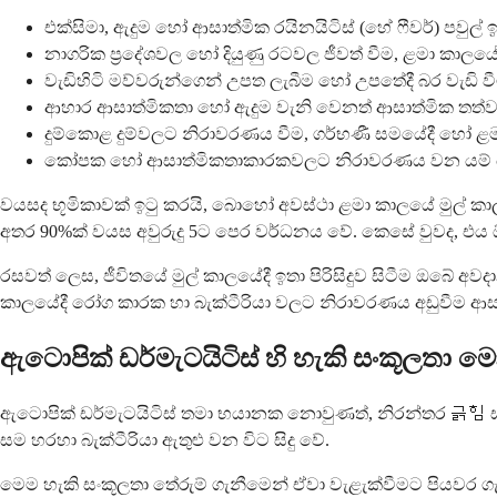
එක්සිමා, ඇදුම හෝ ආසාත්මික රයිනයිටිස් (හේ ෆීවර්) පවුල්
නාගරික ප්‍රදේශවල හෝ දියුණු රටවල ජීවත් වීම, ළමා ක
වැඩිහිටි මව්වරුන්ගෙන් උපත ලැබීම හෝ උපතේදී බර වැඩි ව
ආහාර ආසාත්මිකතා හෝ ඇදුම වැනි වෙනත් ආසාත්මික තත්ව
දුම්කොළ දුම්වලට නිරාවරණය වීම, ගර්භණී සමයේදී හෝ ළම
කෝපක හෝ ආසාත්මිකතාකාරකවලට නිරාවරණය වන යම් යම
වයසද භූමිකාවක් ඉටු කරයි, බොහෝ අවස්ථා ළමා කාලයේ මුල් කා
අතර 90%ක් වයස අවුරුදු 5ට පෙර වර්ධනය වේ. කෙසේ වුවද, එය ඕන
රසවත් ලෙස, ජීවිතයේ මුල් කාලයේදී ඉතා පිරිසිදුව සිටීම ඔ
කාලයේදී රෝග කාරක හා බැක්ටීරියා වලට නිරාවරණය අඩුවීම ආසාත්මිකත
ඇටොපික් ඩර්මැටයිටිස් හි හැකි සංකූලතා 
ඇටොපික් ඩර්මැටයිටිස් තමා භයානක නොවුණත්, නිරන්තර 긁힘 සහ 
සම හරහා බැක්ටීරියා ඇතුළු වන විට සිදු වේ.
මෙම හැකි සංකූලතා තේරුම් ගැනීමෙන් ඒවා වැළැක්වීමට පියවර ග