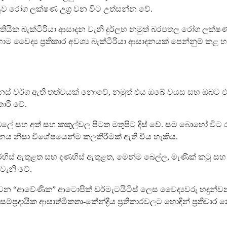
ුව රෝග ලක්ෂණ උග්‍ර වන විට උත්සන්න වේ.
්විතියික බැක්ටීරියා ආසාදන වැනි දුර්ලභ නමුත් බරපතල රෝග ලක
ාම වෛද්‍ය ප්‍රතිකාර අවශ්‍ය බැක්ටීරියා ආසාදනයක් පෙන්නුම් කළ හ
නස් වර්ග ඇති තත්වයක් නොවේ, නමුත් එය ඔබේ වයස සහ ඔබට එය
ාරී වේ.
හිස්කබලේ සහ අත් සහ කකුල්වල පිටත මතුපිට දිස් වේ. සම බොහෝ වි
නය නිසා විශේෂයෙන්ම කලකිරීමක් ඇති විය හැකිය.
 උරහිස් ඇතුළත සහ දණහිස් ඇතුළත, මෙන්ම බෙල්ල, මැණික් කටු සහ 
 වැනි වේ.
ුවන “ආවේණික” ආටොපික් ඩර්මැටයිටිස් ලෙස වෛද්‍යවරු හඳුන්ව
ප්‍රදායික ආසාත්මිකතා-කේන්ද්‍රීය ප්‍රතිකාරවලට හොඳින් ප්‍රතිචාර