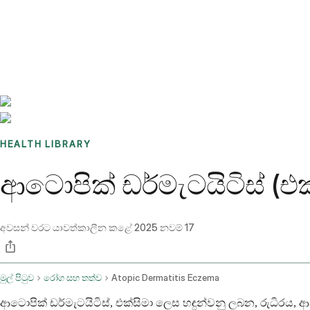
Benchmarks
Stories
FAQ
Sign up / Log in
HEALTH LIBRARY
ආටොපික් ඩර්මැටයිටිස් (එ
අවසන් වරට යාවත්කාලීන කළේ
2025 නවම් 17
මුල් පිටුව
රෝග සහ තත්ව
Atopic Dermatitis Eczema
ආටොපික් ඩර්මැටයිටිස්, එක්සිමා ලෙස හඳුන්වනු ලබන, රුධිරය,