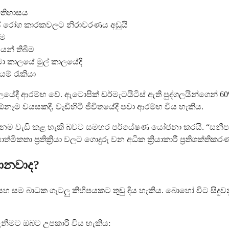
 ඉතිහාසය
ාලයේ රෝග කාරකවලට නිරාවරණය අඩුයි
ීම
යන් තිබීම
ා කාලයේ මුල් කාලයේදී
් රැකියා
ලයේදී ආරම්භ වේ. ඇටොපික් ඩර්මැටයිටිස් ඇති පුද්ගලයින්ගෙන්
ෑම වයසකදී, වැඩිහිටි ජීවිතයේදී පවා ආරම්භ විය හැකිය.
බේ අවදානම වැඩි කළ හැකි බවට සමහර පර්යේෂණ යෝජනා කරයි. “
ා ප්‍රතික්‍රියා වලට ගොදුරු වන අධික ක්‍රියාකාරී ප්‍රතිශක්තිකරණ
මොනවාද?
සම බාධක ගැටලු කිහිපයකට තුඩු දිය හැකිය. බොහෝ විට සිදුවන
ැනීමට ඔබට උපකාරී විය හැකිය: