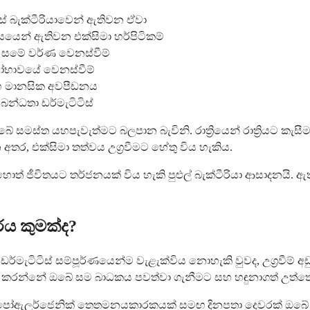
් බැක්ටීරියාවෙන් ඇතිවන ඒවා
යෙන් ඇතිවන එක්සිමා හර්පිටිකම්
ෝ සමේ වර්ණ වෙනස්වීම්
ෝභාවයේ වෙනස්වීම්
සහ මානසික අවපීඩනය
බන්ධතා ඩර්මැටිටිස්
සමස්ත යහපැවැත්මට බලපාන බැවිනි. රාත්‍රියෙන් රාත්‍රියට කැස
, එක්සිමා තත්වය උග්‍රවීමට හේතු විය හැකිය.
ොත් ජීවිතයට තර්ජනයක් විය හැකි පුළුල් බැක්ටීරියා ආසාදනයි. 
රය කුමක්ද?
ර්මැටිටිස් සම්පූර්ණයෙන්ම වැළැක්විය නොහැකි වුවද, උග්‍රව
මු කරන්නේ ඔබේ සම බාධකය පවත්වා ගැනීමට සහ හඳුනාගත් උත්තේ
පෝඇලර්ජෙනික් තෙතමනයකාරකයක් සමඟ දිනපතා දෙවරක් ඔබේ සම