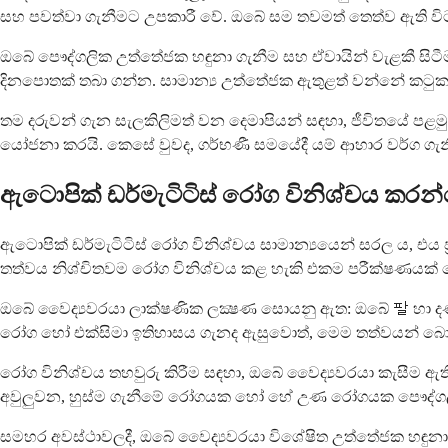
සහ පවත්වා ගැනීමට උපකාරී වේ. ඔබේ සම තවමත් තෙත්ව ඇති වි
ඔබේ පෞද්ගලික උත්තේජක හඳුනා ගැනීම සහ ඒවායින් වැළකී සිටීම
දිනපොතක් තබා ගන්න. සාමාන්‍ය උත්තේජක ඇතුළත් වන්නේ කටුක සබන්
තම දරුවන් ගැන සැලකිලිමත් වන දෙමාපියන් සඳහා, ජීවිතයේ පළමු
යෝජනා කරයි. කෙසේ වුවද, ගර්භණී සමයේදී යම් ආහාර වර්ග ගැන
ඇටොපික් ඩර්මැටිටිස් රෝග විනිශ්චය කර
ඇටොපික් ඩර්මැටිටිස් රෝග විනිශ්චය සාමාන්‍යයෙන් සරල ය, එය
තත්වය නිශ්චිතවම රෝග විනිශ්චය කළ හැකි එකම පරීක්ෂණයක් න
ඔබේ වෛද්‍යවරයා ලාක්ෂණික ලක්‍ෂණ සොයනු ඇත: ඔබේ 팔 හා දණහිස්
රෝග හෝ එක්සිමා ඉතිහාසය ගැනද ඇසුවොත්, මෙම තත්වයන් බො
රෝග විනිශ්චය තහවුරු කිරීම සඳහා, ඔබේ වෛද්‍යවරයා කැසීම ඇත
අවුලුවන, හුස්ම ගැනීමේ රෝගයක හෝ හේ උණ රෝගයක පෞද්ගලික ඉ
සමහර අවස්ථාවලදී, ඔබේ වෛද්‍යවරයා විශේෂිත උත්තේජක හඳුනා 