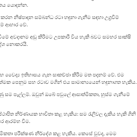
රකය යොදන්න.
 නිෂ්පාදන සම්බන්ධ රටා හඳුනා ගැනීම සඳහා උග්‍රවීම්
ැම් ආහාර වේ.
වීමේ අවදානම අඩු කිරීමට උපකාරී විය හැකි බවට සමහර සාක්ෂි
්දේශ නොකරයි.
හ වෛද්‍ය ඉතිහාසය ගැන සාකච්ඡා කිරීම මත පදනම් වේ. එම
්මක පෙනුම සහ රටාව මගින් එය සාමාන්‍යයෙන් හඳුනාගත හැකිය.
ු සම පැල්ලම්. ඔවුන් ඔබේ පවුලේ ආසාත්මිකතා, හුස්ම ගැනීමේ
ාපිත නිර්ණායක භාවිතා කළ හැකිය: සම රැලිවල දැකිය හැකි ගිනි
ර ආරම්භ වීම.
මිකතා පරීක්ෂණ නිර්දේශ කළ හැකිය. කෙසේ වුවද, මෙම