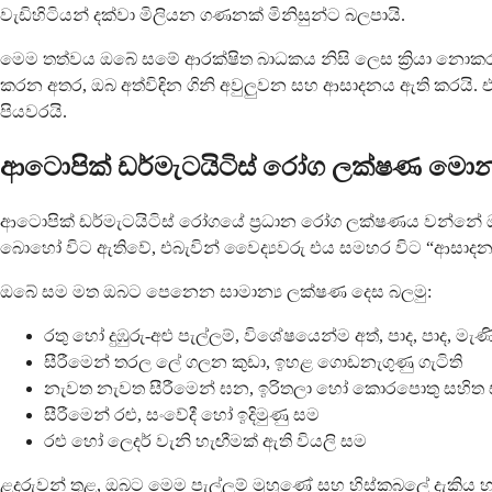
වැඩිහිටියන් දක්වා මිලියන ගණනක් මිනිසුන්ට බලපායි.
මෙම තත්වය ඔබේ සමේ ආරක්ෂිත බාධකය නිසි ලෙස ක්‍රියා නොකරන විට
කරන අතර, ඔබ අත්විඳින ගිනි අවුලුවන සහ ආසාදනය ඇති කරයි.
පියවරයි.
ආටොපික් ඩර්මැටයිටිස් රෝග ලක්ෂණ මො
ආටොපික් ඩර්මැටයිටිස් රෝගයේ ප්‍රධාන රෝග ලක්ෂණය වන්නේ ඔබ
බොහෝ විට ඇතිවේ, එබැවින් වෛද්‍යවරු එය සමහර විට “ආසාද
ඔබේ සම මත ඔබට පෙනෙන සාමාන්‍ය ලක්ෂණ දෙස බලමු:
රතු හෝ දුඹුරු-අළු පැල්ලම්, විශේෂයෙන්ම අත්, පාද, පාද, ම
සීරීමෙන් තරල ලේ ගලන කුඩා, ඉහළ ගොඩනැගුණු ගැටිති
නැවත නැවත සීරීමෙන් ඝන, ඉරිතලා හෝ කොරපොතු සහිත
සීරීමෙන් රළු, සංවේදී හෝ ඉදිමුණු සම
රළු හෝ ලෙදර් වැනි හැඟීමක් ඇති වියලි සම
ළදරුවන් තුළ, ඔබට මෙම පැල්ලම් මුහුණේ සහ හිස්කබලේ දැකිය හ