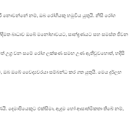
ී නොවන්නේ නම්, ඔබ රෝගියකු හමුවිය යුතුයි. නිසි රෝග
 නිදිමත බාධාව ඔබේ මනෝභාවයට, සාන්ද්‍රණයට සහ සමස්ත ජීවන
තවත් උග්‍ර වන සමේ රෝග ලක්ෂණ සමඟ උණ ඇතිවුවහොත්, හදිසි
 ඔබ ඔබේ වෛද්‍යවරයා සම්බන්ධ කර ගත යුතුයි. මෙය දුර්ලභ
ි. දෙමාපියෙකුට එක්සිමා, ඇදුම හෝ ආසාත්මිකතා තිබේ නම්,