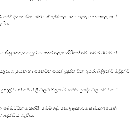
්ෂණ අත්විඳිය හැකිය. ඔබට ශ්ලේෂ්මල, කහ පැහැති කබොල හෝ
ැකිය.
 තිබූ කාලය අනුව වෙනස් ලෙස ඉදිරිපත් වේ. මෙම රටාවන්
ට රතු පැහැයෙන් හා තෙතමනයෙන් යුක්ත වන අතර, බිළිඳුන්ට ඔවුන්ට
උකුල් වැනි සම් රැලි වලට බලපායි. මෙම ප්‍රදේශවල සම වසර
න දේ වර්ධනය කරයි. මෙම අඩු පොදු ආකාරය සාමාන්‍යයෙන්
 නොදැක්විය හැකිය.