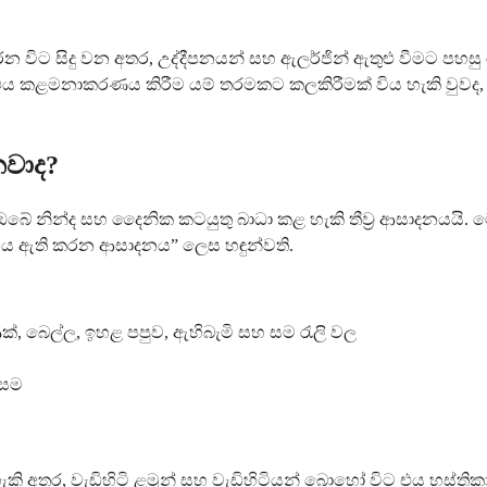
 සිදු වන අතර, උද්දීපනයන් සහ ඇලර්ජින් ඇතුළු වීමට පහසු වේ. ඉ
 එය කළමනාකරණය කිරීම යම් තරමකට කලකිරීමක් විය හැකි වුවද
නවාද?
ේ නින්ද සහ දෛනික කටයුතු බාධා කළ හැකි තීව්‍ර ආසාදනයයි. ම
නය ඇති කරන ආසාදනය” ලෙස හඳුන්වති.
ැණික්, බෙල්ල, ඉහළ පපුව, ඇහිබැමි සහ සම රැලි වල
 සම
ැකි අතර, වැඩිහිටි ළමුන් සහ වැඩිහිටියන් බොහෝ විට එය හස්ත