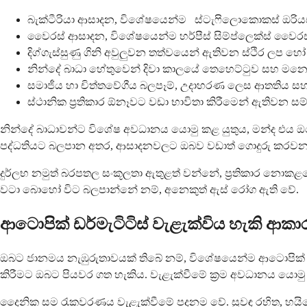
බැක්ටීරියා ආසාදන, විශේෂයෙන්ම ස්ටැෆිලොකොකස් ඔරියස
වෛරස් ආසාදන, විශේෂයෙන්ම හර්පීස් සිම්ප්ලෙක්ස් වෛරස
දිග්ගැස්සුණු ගිනි අවුලුවන තත්වයෙන් ඇතිවන ස්ථිර ලප හ
නින්දේ බාධා හේතුවෙන් දිවා කාලයේ තෙහෙට්ටුව සහ මන
සමාජීය හා චිත්තවේගීය බලපෑම්, උදාහරණ ලෙස ආතතිය 
ස්ථානික ප්‍රතිකාර ඕනෑවට වඩා භාවිතා කිරීමෙන් ඇතිවන සම්
නින්දේ බාධාවන්ට විශේෂ අවධානය යොමු කළ යුතුය, මන්ද එය ඔබේ 
පද්ධතියට බලපාන අතර, ආසාදනවලට ඔබව වඩාත් ගොදුරු කරවන අතර
දුර්ලභ නමුත් බරපතල සංකූලතා ඇතුළත් වන්නේ, ප්‍රතිකාර නොකළහ
වටා බොහෝ විට බලපාන්නේ නම්, අනෙකුත් ඇස් රෝග ඇති වේ.
ආටොපික් ඩර්මැටිටිස් වැළැක්විය හැකි ආකා
ඔබට ජානමය නැඹුරුතාවයක් තිබේ නම්, විශේෂයෙන්ම ආටොපික් ඩ
කිරීමට ඔබට පියවර ගත හැකිය. වැළැක්වීමේ ක්‍රම අවධානය යො
දෛනික සම රැකවරණය වැළැක්වීමේ පදනම වේ. සුවඳ රහිත, හයි