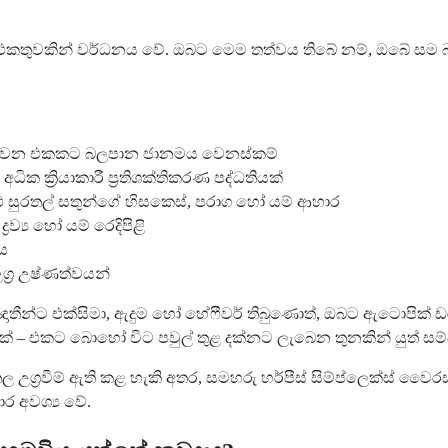
 එකතුවකින් වර්ධනය වේ. ඔබට මෙම තත්වය තිබේ නම්, ඔබේ සම 
 හඳුන්වන එකකට බලපාන ජානමය වෙනස්කම්
ධික ක්‍රියාකාරී ප්‍රතිශක්තිකරණ පද්ධතියක්
්ථ සුරතල් සතුන්ගේ හිසකෙස්, පරාග හෝ යම් ආහාර
ව්‍ය හෝ යම් රෙදිපිළි
ය
්‍ර උෂ්ණත්වයන්
ාතීන්ට එක්සිමා, ඇදුම හෝ හේෆීවර් තිබුණොත්, ඔබට ඇටොපික් ඩ
 – එකට බොහෝ විට පවුල් තුළ දක්නට ලැබෙන තුනකින් යුත් සම්
 උග්‍රවීම් ඇති කළ හැකි අතර, සමහරු හර්පීස් සිම්ප්ලෙක්ස් වෛ
ාර අවශ්‍ය වේ.