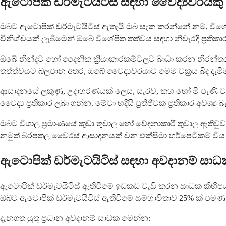
ඇටොපික් ඩර්මැටයිටිස් සඳහා වෛද්‍යවරයකු 
ඔබට ඇටොපික් ඩර්මැටයිටිස් ඇතැයි ඔබ සැක කරන්නේ නම්, විශේෂය
විනිශ්චයක් ලැබීමෙන් ඔබේ විශේෂිත තත්වය සඳහා නිවැරදි ප්‍රති
ඔබේ නින්දට හෝ දෛනික ක්‍රියාකාරකම්වලට බාධා කරන නිරන්තර
තත්ත්වයට බලපාන අතර, ඔබේ වෛද්‍යවරයාට මෙම චක්‍රය බිඳ දැම
ආසාදනයේ ලකුණු, උදාහරණයක් ලෙස, සැරව, කහ හෝ මී පැණි වර්ණ
වෛද්‍ය ප්‍රතිකාර ලබා ගන්න. මේවා හදිසි ප්‍රතිජීවක ප්‍රතිකාර අවශ
ඔබට විශාල ප්‍රමාණයේ කුඩා තුවාල හෝ වේදනාකාරී තුවාල ඇතිව
නමුත් බරපතල වෛරස් ආසාදනයක් වන එක්සිමා හර්පෙටිකම් විය හැකි 
ඇටොපික් ඩර්මැටයිටිස් සඳහා අවදානම් ස
ඇටොපික් ඩර්මැටයිටිස් ඇතිවීමේ ඉඩකඩ වැඩි කරන සාධක කිහිපයක
ඔබට ඇටොපික් ඩර්මැටයිටිස් ඇතිවීමේ සම්භාවිතාව 25% ක් පම
දැනගත යුතු ප්‍රධාන අවදානම් සාධක මෙන්න: