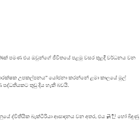
 60%ක් පමණ එය ඔවුන්ගේ ජීවිතයේ පළමු වසර තුළදී වර්ධනය වන
සනීපාරක්ෂක උපකල්පනය” යෝජනා කරන්නේ ළමා කාලයේ මුල්
 පද්ධතියකට තුඩු දිය හැකි බවයි.
ුයේ ද්විතියික බැක්ටීරියා ආසාදනය වන අතර, එය 긁힌 හෝ බිඳුණු