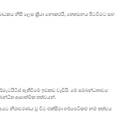
බාධකය නිසි ලෙස ක්‍රියා නොකරයි, තෙතමනය පිටවීමට සහ
ර්මැටයිටිස් ඇතිවීමේ ඉඩකඩ වැඩියි. මේ සම්බන්ධතාවය
බන්ධිත ආසාත්මික තත්වයන්.
රසයට නිරාවරණය වූ විට එක්සිමා හර්පෙටිකම් නම් තත්වය