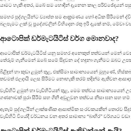
යාමට හැකි අතර, ඔබේ සම හොඳින් දැනෙන කාල පරිච්ඡේදයන් පස
සමහර පුද්ගලයින්ට ව්‍යාප්ත සම ආක්‍රමණය හෝ අධික සීරීමෙන් ද
බලපෑමට ලක් වූ ප්‍රදේශවලින් විහිදෙන රතු ඉරි දැකේ නම්, මේවා වහ
ආටොපික් ඩර්මැටයිටිස් වර්ග මොනවාද?
ආටොපික් ඩර්මැටයිටිස් යනු සමහර අනෙකුත් තත්වයන් මෙන් වෙ
තේරුම් ගැනීමෙන් ඔබේ සමේ සිදුවන දේ හඳුනා ගැනීමට ඔබට උපක
බිළිඳුන් හා කුඩා ළමුන් තුළ, එක්සිමා සාමාන්‍යයෙන් මුහුණේ, 
තවමත් ඵලදායි ලෙස සීරීමට නොහැකි තරම් තදින්ම ඇතිවන ආසාද
වැඩිහිටි ළමුන් හා වැඩිහිටියන් තුළ, මෙම තත්වය සාමාන්‍යයෙන්
ගණනාවක් පුරා සීරීම් සහ ගිනි අවුලුවන තත්වය නිසා ඝන සහ හම්
ඇතැම් පුද්ගලයින් ලාක්ෂණික ආසාත්මික සංරචකයකින් තොරව සිද
වැඩිහිටි වියේදී වර්ධනය වන අතර සාමාන්‍ය “බාහිර” වර්ගයට වඩා සම්
ආටොපික් ඩර්මැටයිටිස් ඇතිවන්නේ ඇයි?