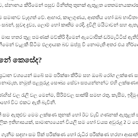
ට, ස්නානය කිරීමෙන් පසුව මිනිත්තු තුනක් ඇතුළත තෙතමනයකා
 සමානව වැදගත් වේ. ආහාර, කාලගුණය, ආතතිය හෝ ඔබ භාවිතා කරන
, සුවඳ ද්‍රව්‍ය, ලොම් හෝ කෘතිම රෙදි, දූවිලි මයිටාවන් සහ ඇත
 මාස හතර තුළ පමණක් මව්කිරි දීමෙන් ඇටොපික් ඩර්මැටිටිස් ඇති
ීමෙන් වැළකී සිටීම ඵලදායක බව ඔප්පු වී නොමැති අතර එය නිර
න්නේ කෙසේද?
 ප්‍රධාන වශයෙන් ඔබේ සම පරීක්ෂා කිරීම සහ ඔබේ රෝග ලක්ෂණ ස
ොමැත, නමුත් පළපුරුදු සෞඛ්‍ය සේවා සපයන්නන්ට එහි ලක්ෂණාත
 වල රැලි වල මෙන්ම, සීරීම්වල සාක්ෂි සමඟ රතු, කැසීම, ඉදිමුණ
හෝ විට එකට ඇති බැවිනි.
ි සම ඇතුළුව මෙම ලක්ෂණ තුනක් හෝ ඊට වැඩි ගණනක් ඇතුළත් ස්ථ
තිහාසයක්, සාමාන්‍යයෙන් වියලි සම හෝ වයස අවුරුදු 2 ට පෙ
ගැනීම සඳහා සම පික් පරීක්ෂණ හෝ රුධිර පරීක්ෂණ හරහා ආසාත්