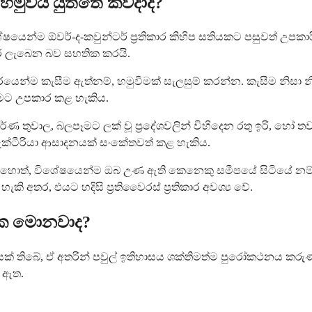
හමුවිය යුත්තේ කවදාද?
ෙන්ම ඕවර්-ද-කවුන්ටර් ප්‍රතිකාර කිහිප සතියකට පසුවත් උපකාර
කාර ලැබෙන බව සහතික කරයි.
යෙන්ම කැසීම ඇත්නම්, හමුවීමක් සැලසුම් කරන්න. කැසීම නිසා
ීමට උපකාර කළ හැකිය.
 තුවාල, බලපෑමට ලක් වූ ප්‍රදේශවලින් විහිදෙන රතු ඉරි, හෝ 
්‍ය බැක්ටීරියා ආසාදනයක් සංකේතවත් කළ හැකිය.
ුවහොත්, විශේෂයෙන්ම ඔබ උණ ඇති කෙනෙකු සමීපයේ සිටියේ නම්,
අතර, එයට හදිසි ප්‍රතිවෛරස් ප්‍රතිකාර අවශ්‍ය වේ.
ාධක මොනවාද?
් තිබේ, ඒ අතරින් පවුල් ඉතිහාසය ශක්තිමත්ම පුරෝකථනය කරුණය
ණ ඇත.