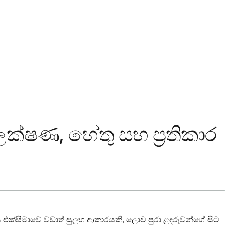
ලක්ෂණ, හේතු සහ ප්‍රතිකාර
ය එක්සිමාවේ වඩාත් සුලභ ආකාරයකි, ලොව පුරා ළදරුවන්ගේ සිට