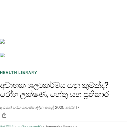
Benchmarks
Stories
FAQ
Sign up / Log in
HEALTH LIBRARY
අවාහක ශල්‍යකර්මය යනු කුමක්ද?
රෝග ලක්ෂණ, හේතු සහ ප්‍රතිකාර
අවසන් වරට යාවත්කාලීන කළේ
2025 නවම් 17
මුල් පිටුව
රෝග සහ තත්ව
Avascular Necrosis