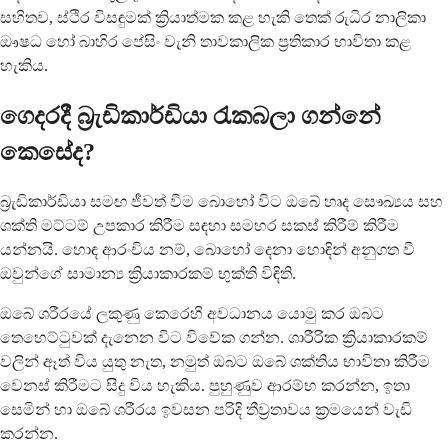
සහිතව, ස්ථිර විසඳුමක් ක්‍රියාත්මක කළ හැකි තෙක් රුධිර නාලිකා
ඖෂධ හෝ බාහිර පේසිං වැනි තාවකාලික ප්‍රතිකාර භාවිතා කළ
හැකිය.
ගෙදරදී බ්‍රැඩිකාර්ඩියා රැකබලා ගන්නේ
කෙසේද?
බ්‍රැඩිකාර්ඩියා සමඟ ජීවත් වීම බොහෝ විට ඔබේ හෘද සෞඛ්‍යය සහ
ශක්ති මට්ටම් උපකාර කිරීම සඳහා සමහර සකස් කිරීම් කිරීම
යන්නයි. හොඳ ආරංචිය නම්, බොහෝ දෙනා හොඳින් අනුගත වී
ඔවුන්ගේ සාමාන්‍ය ක්‍රියාකාරකම් භුක්ති විඳිති.
ඔබේ ශරීරයේ ලකුණු කෙරෙහි අවධානය යොමු කර ඔබට
තෙහෙට්ටුවක් දැනෙන විට විවේක ගන්න. ශාරීරික ක්‍රියාකාරකම්
වලින් ඈත් විය යුතු නැත, නමුත් ඔබට ඔබේ ශක්තිය භාවිතා කිරීම
වෙනස් කිරීමට සිදු විය හැකිය. පුහුණුව ආරම්භ කරන්න, ඉතා
සෙමින් හා ඔබේ ශරීරය ඉවසන පරිදි තීව්‍රතාවය ක්‍රමයෙන් වැඩි
කරන්න.