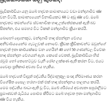
බ්‍රැඩිකාර්ඩියා යනු ඔබේ හදවත සාමාන්‍යයට වඩා මන්දගාමීව slår
වන විටයි, සාමාන්‍යයෙන් විනාඩියකට 60 ට අඩු slår වේ. ඔබේ
හදවතට තමන්ගේම ස්වාභාවික හෘද උත්තේජකයක් ඇති බව
සිතන්න, එය සමහර විට ටිකක් මන්දගාමීව ක්‍රියා කරයි.
බොහෝ දෙනෙකුට, මන්දගාමී හෘද ස්පන්දන වේගය
අනිවාර්යයෙන්ම ගැටලුවක් නොවේ. ක්‍රීඩක ක්‍රීඩිකාවන්ට ඔවුන්ගේ
හදවත් ඉතා කාර්යක්ෂම වන හෙයින් 40 හෝ 50 ගණන්වල විවේක
හෘද ස්පන්දන වේගයන් ඇත. කෙසේ වෙතත්, බ්‍රැඩිකාර්ඩියා හිස්
රවුම් හෝ තෙහෙට්ටුව වැනි රෝග ලක්ෂණ ඇති කරන විට, එයට
වෛද්‍ය ප්‍රතිකාර අවශ්‍ය විය හැකිය.
ඔබේ හදවතේ විද්‍යුත් පද්ධතිය රිද්මානුකූල සංඥා නිර්මාණය කරන
විශේෂිත සෛල හරහා එක් එක් හෘද ස්පන්දනය පාලනය කරයි.
මෙම පද්ධතිය බාධා ඇති වූ විට, ඔබේ ශරීරයේ අවශ්‍යතා සපුරාලීමට
ප්‍රමාණවත් රුධිරය පොම්ප කිරීමට ඔබේ හදවත ඉතා මන්දගාමීව
slår විය හැකිය.