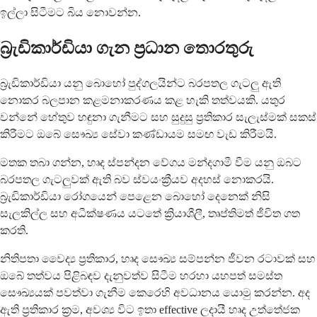
ඉල්ලා සිටීමට බිය නොවන්න.
බ්‍රැඩිකාර්ඩියා ගැන ප්‍රධාන තොරතුරු
බ්‍රැඩිකාර්ඩියා යනු බොහෝ පුද්ගලයින්ට බරපතල ගැටලු ඇති
නොකර බලපාන කළමනාකරණය කළ හැකි තත්වයකි. යතුර
වන්නේ හේතුව හඳුනා ගැනීමට සහ සුදුසු ප්‍රතිකාර සැලැස්මක් සකස්
කිරීමට ඔබේ සෞඛ්‍ය සේවා කණ්ඩායම සමඟ වැඩ කිරීමයි.
මතක තබා ගන්න, හෘද ස්පන්දන වේගය මන්දගාමී වීම යනු ඔබට
බරපතල ගැටලුවක් ඇති බව ස්වයංක්‍රීයව අදහස් නොකරයි.
බ්‍රැඩිකාර්ඩියා රෝගයෙන් පෙළෙන බොහෝ දෙනෙක් නිසි
සැලකිල්ල සහ අධීක්ෂණය යටතේ ක්‍රියාශීලී, තෘප්තිමත් ජීවිත ගත
කරති.
නිතිපතා වෛද්‍ය ප්‍රතිකාර, හෘද සෞඛ්‍ය සම්පන්න ජීවන රටාවක් සහ
ඔබේ තත්වය පිළිබඳව දැනුවත්ව සිටීම හරහා යහපත් සමස්ත
සෞඛ්‍යයක් පවත්වා ගැනීම කෙරෙහි අවධානය යොමු කරන්න. අද
ඇති ප්‍රතිකාර ක්‍රම, අවශ්‍ය විට ඉතා effective ලදායී හෘද උත්තේජක