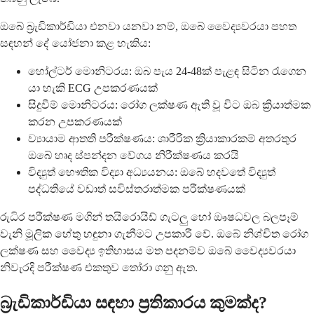
ඔබේ බ්‍රැඩිකාර්ඩියා එනවා යනවා නම්, ඔබේ වෛද්‍යවරයා පහත
සඳහන් දේ යෝජනා කළ හැකිය:
හෝල්ටර් මොනිටරය: ඔබ පැය 24-48ක් පැළඳ සිටින රැගෙන
යා හැකි ECG උපකරණයක්
සිදුවීම් මොනිටරය: රෝග ලක්ෂණ ඇති වූ විට ඔබ ක්‍රියාත්මක
කරන උපකරණයක්
ව්‍යායාම ආතති පරීක්ෂණය: ශාරීරික ක්‍රියාකාරකම් අතරතුර
ඔබේ හෘද ස්පන්දන වේගය නිරීක්ෂණය කරයි
විද්‍යුත් භෞතික විද්‍යා අධ්‍යයනය: ඔබේ හදවතේ විද්‍යුත්
පද්ධතියේ වඩාත් සවිස්තරාත්මක පරීක්ෂණයක්
රුධිර පරීක්ෂණ මගින් තයිරොයිඩ් ගැටලු හෝ ඖෂධවල බලපෑම්
වැනි මූලික හේතු හඳුනා ගැනීමට උපකාරී වේ. ඔබේ නිශ්චිත රෝග
ලක්ෂණ සහ වෛද්‍ය ඉතිහාසය මත පදනම්ව ඔබේ වෛද්‍යවරයා
නිවැරදි පරීක්ෂණ එකතුව තෝරා ගනු ඇත.
බ්‍රැඩිකාර්ඩියා සඳහා ප්‍රතිකාරය කුමක්ද?