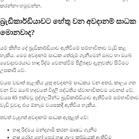
කරන්නා හමුවන්න.
බ්‍රැඩිකාර්ඩියාවට හේතු වන අවදානම් සාධක
මොනවාද?
යම් කිහිප දේ බ්‍රැඩිකාර්ඩියාව ඇතිවීමේ සම්භාවිතාව වැඩි කළ
හැකිය. මෙම අවදානම් සාධක තේරුම් ගැනීමෙන් ඔබට හා ඔබේ
වෛද්‍යවරයාට හෘද රිද්ම වෙනස්වීම් පිළිබඳව දැනුවත්ව සිටීමට
උපකාරී වේ.
වයස වඩාත් සැලකිය යුතු අවදානම් සාධකය වන අතර, කාලය ගත
වන විට ඔබේ හදවතේ විදුලි පද්ධතිය ස්වාභාවිකවම වෙනස් වේ.
වයස 65 ඉක්මවූ පුද්ගලයින්ට බ්‍රැඩිකාර්ඩියාව ඇතිවීමේ සම්භාවිතාව
වැඩි වුවද, එය ඕනෑම වයසකදී ඇතිවිය හැකිය.
තවත් වැදගත් අවදානම් සාධක ඇතුළත් වේ:
හෘද රිද්මය මන්දගාමී කරන ඖෂධ ගැනීම
හෘද රෝග හෝ පෙර හෘද ශල්‍ය කර්මයක් ඇතිවීම