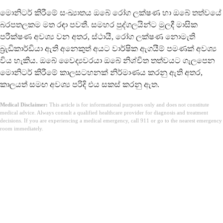
මොනිටර් කිරීමේ සංඛ්‍යාතය ඔබේ රෝග ලක්ෂණ හා ඔබේ තත්වයේ
බරපතලකම මත රඳා පවතී. සමහර පුද්ගලයින්ට මුලදී මාසික
පරීක්ෂණ අවශ්‍ය වන අතර, ස්ථායී, රෝග ලක්ෂණ නොමැති
බ්‍රැඩිකාර්ඩියා ඇති අනෙකුත් අයට වාර්ෂික ඇගයීම් පමණක් අවශ්‍ය
විය හැකිය. ඔබේ වෛද්‍යවරයා ඔබේ නිශ්චිත තත්වයට ගැලපෙන
මොනිටර් කිරීමේ කාලසටහනක් නිර්මාණය කරනු ඇති අතර,
කාලයත් සමඟ අවශ්‍ය පරිදි එය සකස් කරනු ඇත.
Medical Disclaimer:
This article is for informational purposes only and does not constitute
medical advice. Always consult a qualified healthcare provider for diagnosis and treatment
decisions. If you are experiencing a medical emergency, call 911 or go to the nearest emergency
room immediately.