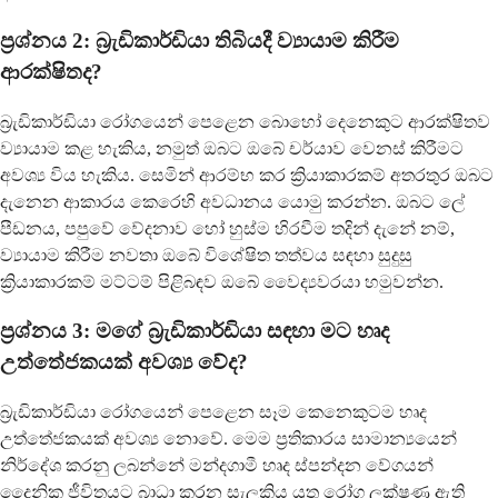
ප්‍රශ්නය 2: බ්‍රැඩිකාර්ඩියා තිබියදී ව්‍යායාම කිරීම
ආරක්ෂිතද?
බ්‍රැඩිකාර්ඩියා රෝගයෙන් පෙළෙන බොහෝ දෙනෙකුට ආරක්ෂිතව
ව්‍යායාම කළ හැකිය, නමුත් ඔබට ඔබේ චර්යාව වෙනස් කිරීමට
අවශ්‍ය විය හැකිය. සෙමින් ආරම්භ කර ක්‍රියාකාරකම් අතරතුර ඔබට
දැනෙන ආකාරය කෙරෙහි අවධානය යොමු කරන්න. ඔබට ලේ
පීඩනය, පපුවේ වේදනාව හෝ හුස්ම හිරවීම තදින් දැනේ නම්,
ව්‍යායාම කිරීම නවතා ඔබේ විශේෂිත තත්වය සඳහා සුදුසු
ක්‍රියාකාරකම් මට්ටම් පිළිබඳව ඔබේ වෛද්‍යවරයා හමුවන්න.
ප්‍රශ්නය 3: මගේ බ්‍රැඩිකාර්ඩියා සඳහා මට හෘද
උත්තේජකයක් අවශ්‍ය වේද?
බ්‍රැඩිකාර්ඩියා රෝගයෙන් පෙළෙන සෑම කෙනෙකුටම හෘද
උත්තේජකයක් අවශ්‍ය නොවේ. මෙම ප්‍රතිකාරය සාමාන්‍යයෙන්
නිර්දේශ කරනු ලබන්නේ මන්දගාමී හෘද ස්පන්දන වේගයන්
දෛනික ජීවිතයට බාධා කරන සැලකිය යුතු රෝග ලක්ෂණ ඇති