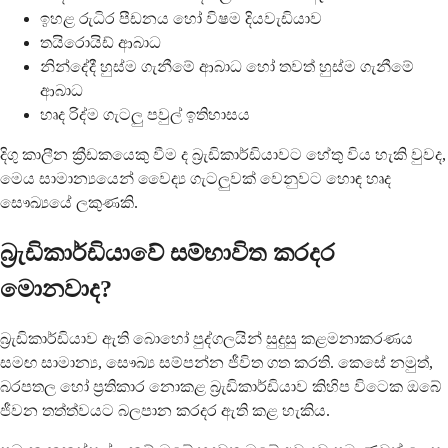
ඉහළ රුධිර පීඩනය හෝ විෂම දියවැඩියාව
තයිරොයිඩ් ආබාධ
නින්දේදී හුස්ම ගැනීමේ ආබාධ හෝ තවත් හුස්ම ගැනීමේ
ආබාධ
හෘද රිද්ම ගැටලු පවුල් ඉතිහාසය
දිගු කාලීන ක්‍රීඩකයෙකු වීම ද බ්‍රැඩිකාර්ඩියාවට හේතු විය හැකි වුවද,
මෙය සාමාන්‍යයෙන් වෛද්‍ය ගැටලුවක් වෙනුවට හොඳ හෘද
සෞඛ්‍යයේ ලකුණකි.
බ්‍රැඩිකාර්ඩියාවේ සම්භාවිත කරදර
මොනවාද?
බ්‍රැඩිකාර්ඩියාව ඇති බොහෝ පුද්ගලයින් සුදුසු කළමනාකරණය
සමඟ සාමාන්‍ය, සෞඛ්‍ය සම්පන්න ජීවිත ගත කරති. කෙසේ නමුත්,
බරපතල හෝ ප්‍රතිකාර නොකළ බ්‍රැඩිකාර්ඩියාව කිහිප විටෙක ඔබේ
ජීවන තත්ත්වයට බලපාන කරදර ඇති කළ හැකිය.