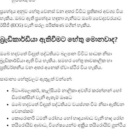
ප්‍රභේදය අනුව හේතු වෙනස් වන අතර විවිධ ප්‍රතිකාර අවශ්‍ය විය
හැකිය. ඔබට ඇති ප්‍රභේදය හඳුනා ගැනීමට ඔබේ වෛද්‍යවරයාට
ඊසීජී (ECG) වැනි සරල පරීක්ෂණ මගින් හැකිය.
බ්‍රැඩිකාර්ඩියා ඇතිවීමට හේතු මොනවාද?
ඔබේ හදවතේ විද්‍යුත් පද්ධතියට බලපාන විවිධ සාධක නිසා
බ්‍රැඩිකාර්ඩියා ඇති විය හැකිය. සමහර හේතු තාවකාලික හා
ප්‍රතිවර්තනීය වන අතර අනෙක් ඒවා ස්ථිර විය හැකිය.
සාමාන්‍ය හේතුවලට ඇතුළත් වන්නේ:
බීටා-බ්ලොකර්, කැල්සියම් නාලිකා අවහිර කරන්නන් හෝ
ඩිජොක්සින් වැනි ඇතැම් ඖෂධ
ඔබේ හදවතේ විද්‍යුත් පද්ධතියට වයස්ගත වීම නිසා ඇතිවන
වෙනස්කම්
කොරොනරි ධමනි රෝගය හෝ හෘදයාබාධ වැනි හෘද රෝග
තයිරොයිඩ් ආබාධ, විශේෂයෙන්ම අක්‍රිය තයිරොයිඩ් ග්‍රන්ථිය