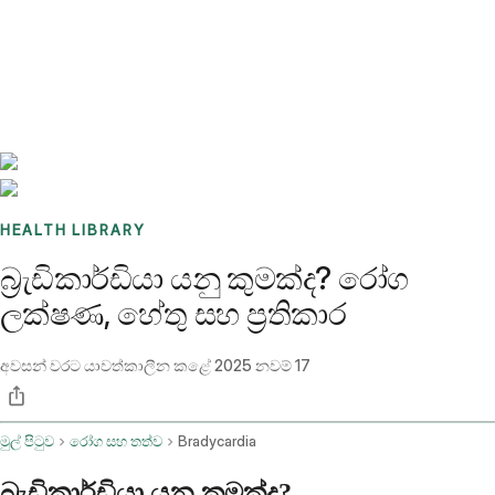
Benchmarks
Stories
FAQ
Sign up / Log in
HEALTH LIBRARY
බ්‍රැඩිකාර්ඩියා යනු කුමක්ද? රෝග
ලක්ෂණ, හේතු සහ ප්‍රතිකාර
අවසන් වරට යාවත්කාලීන කළේ
2025 නවම් 17
මුල් පිටුව
රෝග සහ තත්ව
Bradycardia
බ්‍රැඩිකාර්ඩියා යනු කුමක්ද?