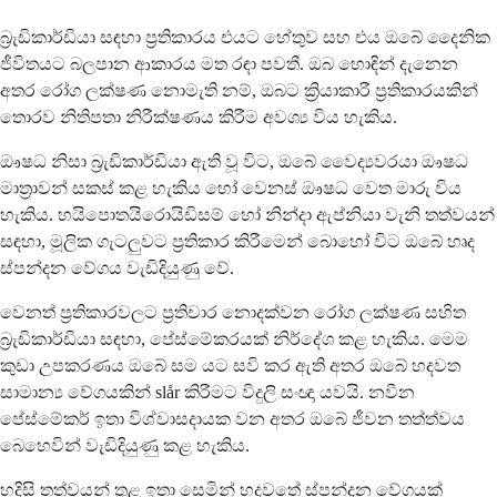
බ්‍රැඩිකාර්ඩියා සඳහා ප්‍රතිකාරය එයට හේතුව සහ එය ඔබේ දෛනික
ජීවිතයට බලපාන ආකාරය මත රඳා පවතී. ඔබ හොඳින් දැනෙන
අතර රෝග ලක්ෂණ නොමැති නම්, ඔබට ක්‍රියාකාරී ප්‍රතිකාරයකින්
තොරව නිතිපතා නිරීක්ෂණය කිරීම අවශ්‍ය විය හැකිය.
ඖෂධ නිසා බ්‍රැඩිකාර්ඩියා ඇති වූ විට, ඔබේ වෛද්‍යවරයා ඖෂධ
මාත්‍රාවන් සකස් කළ හැකිය හෝ වෙනස් ඖෂධ වෙත මාරු විය
හැකිය. හයිපොතයිරොයිඩිසම් හෝ නින්දා ඇප්නියා වැනි තත්වයන්
සඳහා, මූලික ගැටලුවට ප්‍රතිකාර කිරීමෙන් බොහෝ විට ඔබේ හෘද
ස්පන්දන වේගය වැඩිදියුණු වේ.
වෙනත් ප්‍රතිකාරවලට ප්‍රතිචාර නොදක්වන රෝග ලක්ෂණ සහිත
බ්‍රැඩිකාර්ඩියා සඳහා, පේස්මේකරයක් නිර්දේශ කළ හැකිය. මෙම
කුඩා උපකරණය ඔබේ සම යට සවි කර ඇති අතර ඔබේ හදවත
සාමාන්‍ය වේගයකින් slår කිරීමට විදුලි සංඥා යවයි. නවීන
පේස්මේකර් ඉතා විශ්වාසදායක වන අතර ඔබේ ජීවන තත්ත්වය
බෙහෙවින් වැඩිදියුණු කළ හැකිය.
හදිසි තත්වයන් තුළ ඉතා සෙමින් හදවතේ ස්පන්දන වේගයක්