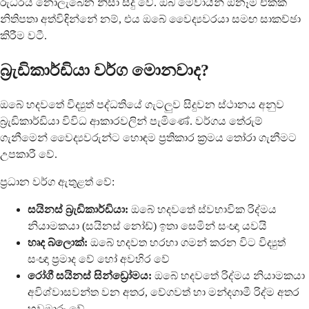
රුධිරය නොලැබෙන නිසා සිදු වේ. ඔබ මේවායින් ඕනෑම එකක්
නිතිපතා අත්විඳින්නේ නම්, එය ඔබේ වෛද්‍යවරයා සමඟ සාකච්ඡා
කිරීම වටී.
බ්‍රැඩිකාර්ඩියා වර්ග මොනවාද?
ඔබේ හදවතේ විද්‍යුත් පද්ධතියේ ගැටලුව සිදුවන ස්ථානය අනුව
බ්‍රැඩිකාර්ඩියා විවිධ ආකාරවලින් පැමිණේ. වර්ගය තේරුම්
ගැනීමෙන් වෛද්‍යවරුන්ට හොඳම ප්‍රතිකාර ක්‍රමය තෝරා ගැනීමට
උපකාරී වේ.
ප්‍රධාන වර්ග ඇතුළත් වේ:
සයිනස් බ්‍රැඩිකාර්ඩියා:
ඔබේ හදවතේ ස්වභාවික රිද්මය
නියාමකයා (සයිනස් නෝඩ්) ඉතා සෙමින් සංඥා යවයි
හෘද බ්ලොක්:
ඔබේ හදවත හරහා ගමන් කරන විට විද්‍යුත්
සංඥා ප්‍රමාද වේ හෝ අවහිර වේ
රෝගී සයිනස් සින්ඩ්‍රෝමය:
ඔබේ හදවතේ රිද්මය නියාමකයා
අවිශ්වාසවන්ත වන අතර, වේගවත් හා මන්දගාමී රිද්ම අතර
හුවමාරු වේ