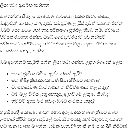
ලියා තබා ආරම්භ කරන්න.
ඔබ ගන්නා සියලුම ඖෂධ, ආහාරමය උපකරණ හා ඖෂධ,
මාත්‍රාවන් හා කාලය ඇතුළුව සම්පූර්ණ ලැයිස්තුවක් රැගෙන එන්න.
ඔබට පෙර ECG හෝ හෘද පරීක්ෂණ ප්‍රතිඵල තිබේ නම්, ඒවායේ
පිටපත් රැගෙන එන්න. ඔබේ වෛද්‍යවරයාට වෙනස්කම්
නිරීක්ෂණය කිරීම සඳහා වර්තමාන ප්‍රතිඵල පසුගිය ඒවා සමඟ
සංසන්දනය කළ හැකිය.
ඔබ අසන්නට කැමති ප්‍රශ්න ලියා තබා ගන්න, උදාහරණයක් ලෙස:
මගේ බ්‍රැඩිකාර්ඩියා ඇතිවන්නේ ඇයි?
මට කිසිදු ක්‍රියාකාරකමක් සීමා කිරීමට අවශ්‍යද?
මා කොපමණ වාර ගණනක් නිරීක්ෂණය කළ යුතුද?
මම බලා සිටිය යුතු අනතුරු ඇඟවීමේ ලකුණු තිබේද?
හමුවීම් අතර මම කවදා ඔබට ඇමතිය යුතුද?
හමුවීමේදී සාකච්ඡා කරන තොරතුරු මතක තබා ගැනීමට ඔබට
උපකාර කිරීම සඳහා පවුලේ සාමාජිකයෙකු හෝ මිතුරෙකු රැගෙන
ඒම ගැන සලකා බලන්න. යමක් පැහැදිලි නැති නම් පැහැදිලි කිරීමක්