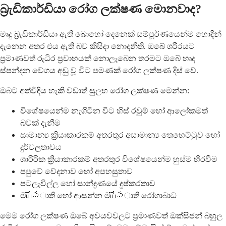
බ්‍රැඩිකාර්ඩියා රෝග ලක්ෂණ මොනවාද?
මෘදු බ්‍රැඩිකාර්ඩියා ඇති බොහෝ දෙනෙක් සම්පූර්ණයෙන්ම හොඳින්
දැනෙන අතර එය ඇති බව කිසිදා නොදනිති. ඔබේ ශරීරයට
ප්‍රමාණවත් රුධිර ප්‍රවාහයක් නොලැබෙන තරමට ඔබේ හෘද
ස්පන්දන වේගය අඩු වූ විට පමණක් රෝග ලක්ෂණ දිස් වේ.
ඔබට අත්විඳිය හැකි වඩාත් සුලභ රෝග ලක්ෂණ මෙන්න:
විශේෂයෙන්ම නැගිටින විට හිස් රවුම් හෝ ආලෝකමත්
බවක් දැනීම
සාමාන්‍ය ක්‍රියාකාරකම් අතරතුර අසාමාන්‍ය තෙහෙට්ටුව හෝ
දුර්වලතාවය
ශාරීරික ක්‍රියාකාරකම් අතරතුර විශේෂයෙන්ම හුස්ම හිරවීම
පපුවේ වේදනාව හෝ අපහසුතාව
පටලැවිල්ල හෝ සාන්ද්‍රණයේ දුෂ්කරතාව
මயోపාති හෝ ආසන්න මயోపාති රෝගාබාධ
මෙම රෝග ලක්ෂණ ඔබේ අවයවවලට ප්‍රමාණවත් ඔක්සිජන් බහුල