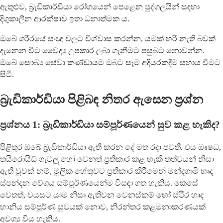
ඇතුළුව, බ්‍රැඩිකාර්ඩියා රෝගයෙන් පෙළෙන පුද්ගලයින් සඳහා
දිගුකාලීන ආරක්ෂාව ඉතා ධනාත්මක ය.
ඔබේ ශරීරයේ සංඥා වලට විශ්වාස කරන්න, යමක් හරි නැති බවක්
දැනෙන විට වෛද්‍ය උපකාර ලබා ගැනීමට පසුබට නොවන්න.
ඔබේ සෞඛ්‍ය සේවා කණ්ඩායම ඔබට සෑම අදියරකදීම සහාය වීමට
සිටී.
බ්‍රැඩිකාර්ඩියා පිළිබඳ නිතර ඇසෙන ප්‍රශ්න
ප්‍රශ්නය 1: බ්‍රැඩිකාර්ඩියා සම්පූර්ණයෙන් සුව කළ හැකිද?
පිළිතුර ඔබේ බ්‍රැඩිකාර්ඩියා ඇති කරන දේ මත රඳා පවතී. එය ඖෂධ,
තයිරොයිඩ් ගැටලු හෝ වෙනත් ප්‍රතිකාර කළ හැකි තත්වයන් නිසා
ඇති වූවක් නම්, මූලික හේතුවට ප්‍රතිකාර කිරීමෙන් මන්දගාමී හෘද
ස්පන්දන වේගය සම්පූර්ණයෙන්ම විසඳා ගත හැකිය. කෙසේ
වෙතත්, වයසට යාම නිසා ඇතිවන වෙනස්කම් හෝ ස්ථිර හෘද
හානිය සම්පූර්ණ සුවයක් නොව, නිරන්තර කළමනාකරණයක්
අවශ්‍ය විය හැකිය.