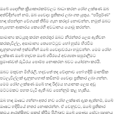
ඔබේ දෛනික ක්‍රියාකාරකම්වලට බාධා කරන රෝග ලක්ෂණ ඔබ
අත්විඳින්නේ නම්, ඔබ වෛද්‍ය ප්‍රතිකාර ලබා ගත යුතුය. “පරිපූර්ණ”
හෘද ස්පන්දන වේගයක් තිබීම ගැන කරදර නොවන්න, නමුත් ඔබට
හැඟෙන ආකාරය කෙරෙහි අවධානය යොමු කරන්න.
සාමාන්‍ය කටයුතු කරන අතරතුර ඔබට නිරන්තර ලෙස ඇතිවන
කරකැවිල්ල, අසාමාන්‍ය තෙහෙට්ටුව හෝ හුස්ම හිරවීම
දැනුනහොත් ඉක්මනින් ඔබේ වෛද්‍යවරයා හමුවන්න. මෙම රෝග
ලක්ෂණ ඔබේ හදවත ඔබේ ශරීරයේ අවශ්‍යතා සපුරාලීමට
ප්‍රමාණවත් රුධිරය පොම්ප නොකරන බවට යෝජනා කරයි.
ඔබට මතුවන මිහිරැලි, හදවතේ තද වේදනාව හෝ හදිසි මානසික
පටලැවිල්ලක් දැනුනහොත් කඩිනම් වෛද්‍ය ප්‍රතිකාර ලබා ගන්න.
මෙම රෝග ලක්ෂණ ඔබේ හෘද රිද්මය භයානක ලෙස අඩු
මට්ටමකට පහත වැටී ඇති බව පෙන්නුම් කළ හැකිය.
ඔබ හෘද ඖෂධ ගන්නා අතර නව රෝග ලක්ෂණ දැක ඇත්නම්, ඔබේ
ඖෂධ හදිසියේ නතර නොකරන්න. ඒ වෙනුවට, ඔබේ ප්‍රතිකාර
ක්‍රමය ආරක්ෂිතව සකස් කිරීම පිළිබඳව ඔබේ සෞඛ්‍ය සේවා ප්‍රදානය