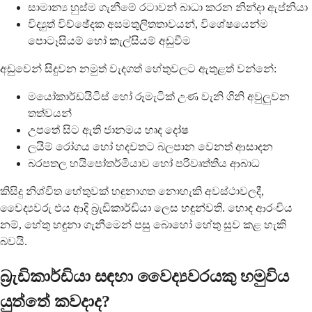
සාමාන්‍ය හුස්ම ගැනීමේ රටාවන් බාධා කරන නින්දා ඇප්නියා
විද්‍යුත් විච්ඡේදක අසමතුලිතතාවයන්, විශේෂයෙන්ම
පොටෑසියම් හෝ කැල්සියම් අඩුවීම
අඩුවෙන් සිදුවන නමුත් වැදගත් හේතුවලට ඇතුළත් වන්නේ:
මයෝකාර්ඩයිටිස් හෝ රූමැටික් උණ වැනි ගිනි අවුලුවන
තත්වයන්
උපතේ සිට ඇති ජානමය හෘද දෝෂ
ලයිම් රෝගය හෝ හදවතට බලපාන වෙනත් ආසාදන
බරපතල හයිපෝතර්මියාව හෝ පරිවෘත්තීය ආබාධ
කිසිදු නිශ්චිත හේතුවක් හඳුනාගත නොහැකි අවස්ථාවලදී,
වෛද්‍යවරු එය ආදි බ්‍රැඩිකාර්ඩියා ලෙස හඳුන්වති. හොඳ ආරංචිය
නම්, හේතු හඳුනා ගැනීමෙන් පසු බොහෝ හේතු සුව කළ හැකි
බවයි.
බ්‍රැඩිකාර්ඩියා සඳහා වෛද්‍යවරයකු හමුවිය
යුත්තේ කවදාද?