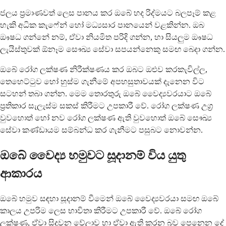
ජලය ප්‍රමාණවත් ලෙස පානය කර ඔබේ හද රිද්මයට බලපෑම් කළ
හැකි අධික කැෆේන් හෝ මධ්‍යසාර පානයෙන් වළකින්න. ඔබ
ඖෂධ ගන්නේ නම්, ඒවා නියමිත පරිදි ගන්න, හා සියලුම ඖෂධ
ලැයිස්තුවක් ඕනෑම සෞඛ්‍ය සේවා සපයන්නෙකු සමඟ බෙදා ගන්න.
ඔබේ රෝග ලක්ෂණ නිරීක්ෂණය කර ඔබට ඔළුව කරකැවිල්ල,
තෙහෙට්ටුව හෝ හුස්ම ගැනීමේ අපහසුතාවයක් දැනෙන විට
සටහන් තබා ගන්න. මෙම තොරතුරු ඔබේ වෛද්‍යවරයාට ඔබේ
ප්‍රතිකාර සැලැස්ම සකස් කිරීමට උපකාරී වේ. රෝග ලක්ෂණ උග්‍ර
වුවහොත් හෝ නව රෝග ලක්ෂණ ඇති වුවහොත් ඔබේ සෞඛ්‍ය
සේවා කණ්ඩායම සම්බන්ධ කර ගැනීමට පසුබට නොවන්න.
ඔබේ වෛද්‍ය හමුවට සූදානම් විය යුතු
ආකාරය
ඔබේ හමුව සඳහා සූදානම් වීමෙන් ඔබේ වෛද්‍යවරයා සමඟ ඔබේ
කාලය උපරිම ලෙස භාවිතා කිරීමට උපකාරී වේ. ඔබේ රෝග
ලක්ෂණ, ඒවා සිදුවන වේලාව හා ඒවා ඇති කරන බව පෙනෙන දේ