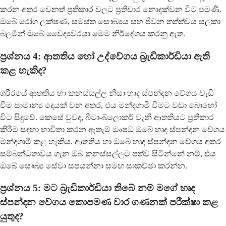
කරන අතර වෙනත් ප්‍රතිකාර වලට ප්‍රතිචාර නොදක්වන විට පමණි.
ඔබේ රෝග ලක්ෂණ, සමස්ත සෞඛ්‍යය සහ ජීවන තත්ත්වය සලකා
බලමින් ඔබේ වෛද්‍යවරයා මෙම නිර්දේශය කරනු ඇත.
ප්‍රශ්නය 4: ආතතිය හෝ උද්වේගය බ්‍රැඩිකාර්ඩියා ඇති
කළ හැකිද?
ශරීරයේ ආතතිය හා කනස්සල්ල නිසා හෘද ස්පන්දන වේගය වැඩි
වීම සාමාන්‍ය දෙයක් වන අතර, එය මන්දගාමී වීමට වඩා බොහෝ
විට සිදුවේ. කෙසේ වුවද, බීටා-බ්ලොකර් වැනි ආතතියට ප්‍රතිකාර
කිරීම සඳහා භාවිතා කරන ඇතැම් ඖෂධ ඔබේ හෘද ස්පන්දන වේගය
මන්දගාමී කළ හැකිය. ආතතිය හා ඔබේ හෘද ස්පන්දන වේගය අතර
සම්බන්ධතාවය ගැන ඔබ කනස්සල්ලට පත්ව සිටින්නේ නම්, එය
ඔබේ සෞඛ්‍ය සේවා සපයන්නා සමඟ සාකච්ඡා කරන්න.
ප්‍රශ්නය 5: මට බ්‍රැඩිකාර්ඩියා තිබේ නම් මගේ හෘද
ස්පන්දන වේගය කොපමණ වාර ගණනක් පරීක්ෂා කළ
යුතුද?