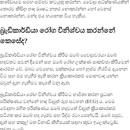
කණ්ඩායම සමඟ සමීපව කටයුතු කරන්න. වෛද්‍ය අධීක්ෂණයකින්
තොරව කිසිදා හෘද ඖෂධ නතර නොකරන්න හෝ වෙනස්
නොකරන්න, මන්ද එය භයානක විය හැකිය.
බ්‍රැඩිකාර්ඩියා රෝග විනිශ්චය කරන්නේ
කෙසේද?
බ්‍රැඩිකාර්ඩියා රෝග විනිශ්චය කිරීම ඔබේ වෛද්‍යවරයා ඔබේ
හදවතට සවන් දීමෙන් සහ ඔබේ රෝග ලක්ෂණ සාකච්ඡා කිරීමෙන්
ආරම්භ වේ. ඔබට වෙහෙස, ඔක්කාරය හෝ හුස්ම හිරවීම දැනෙන
විට සහ එම හැඟීම් ඇති කරන ක්‍රියාකාරකම් මොනවාද යන්න
ඔවුන් දැන ගැනීමට කැමති වනු ඇත.
බ්‍රැඩිකාර්ඩියා රෝග විනිශ්චය කිරීමට භාවිතා කරන ප්‍රධාන
පරීක්ෂණය වන්නේ හෘද විද්‍යුත් රූප සටහන (ECG) ය. මෙම
වේදනා රහිත පරීක්ෂණය ඔබේ හදවතේ විද්‍යුත් ක්‍රියාකාරකම්
පටිගත කර ඔබේ හද ගැස්ම සහ රිද්ම රටා පෙන්වයි. ඔබේ පපුව,
දෑත් සහ කකුල් මත විනාඩි කිහිපයක් සඳහා කුඩා ඉලෙක්ට්‍රෝඩ
තබනු ලැබේ.