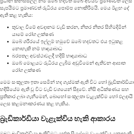
ප්‍රධාන කනස්සල්ල නම් ඔබේ හදවත ඔබේ අවයව ප්‍රමාණවත් ලෙස
සැපයීමට ප්‍රමාණවත් රුධිරය පොම්ප නොකිරීමයි. මෙය ඊළඟ දේ
ඇති කළ හැකිය:
තුවාල වීමේ අවදානම වැඩි කරන, නිතර නිතර සිහිමදිමින්
යාමේ රෝග ලක්ෂණ
ඔබේ ශරීරයේ ඉල්ලුම් හමුවේ ඔබේ හදවතට එය ඉටුකළ
නොහැකි නම් හෘදයාබාධ
බරපතල අවස්ථාවලදී හදිසි හෘදයාබාධ
ඔබේ මොළයට රුධිරය ලැබීම අඩුවීමෙන් ඇතිවන ආඝාත
රෝග ලක්ෂණ
මෙම සංකූලතා ඉතා සෙමින් හද ගැස්මක් ඇති විට හෝ බ්‍රැඩිකාර්ඩියා
හදිසියේම ඇති වූ විට වැඩි වශයෙන් සිදුවේ. නිසි අධීක්ෂණය සහ
ප්‍රතිකාර ලබා ගැනීමෙන්, බොහෝ සංකූලතා වැළැක්වීම හෝ ඵලදායි
ලෙස කළමනාකරණය කළ හැකිය.
බ්‍රැඩිකාර්ඩියා වැළැක්විය හැකි ආකාරය
ඔබට බ්‍රැඩිකාර්ඩියා ඇතිවීමට හේතු සියල්ලම වැළැක්විය නොහැකි