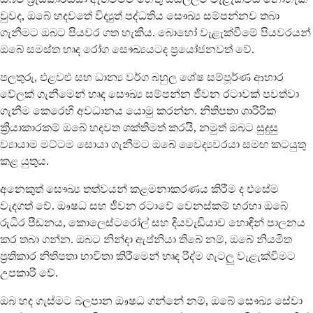
වුවද, ඔබේ හදවතේ විද්‍යුත් පද්ධතිය සෞඛ්‍ය සම්පන්නව තබා
ගැනීමට ඔබට පියවර ගත හැකිය. බොහෝ වැළැක්වීමේ පියවරයන්
ඔබේ සමස්ත හෘද රෝග සෞඛ්‍යයටද ප්‍රයෝජනවත් වේ.
පලතුරු, එළවළු සහ ධාන්‍ය වර්ග බහුල ශේෂ සම්පූර්ණ ආහාර
වේලක් ගැනීමෙන් හෘද සෞඛ්‍ය සම්පන්න ජීවන රටාවක් පවත්වා
ගැනීම කෙරෙහි අවධානය යොමු කරන්න. නිතිපතා ශාරීරික
ක්‍රියාකාරකම් ඔබේ හදවත ශක්තිමත් කරයි, නමුත් ඔබට සුදුසු
ව්‍යායාම මට්ටම සොයා ගැනීමට ඔබේ වෛද්‍යවරයා සමඟ කටයුතු
කළ යුතුය.
අනෙකුත් සෞඛ්‍ය තත්වයන් කළමනාකරණය කිරීම ද එසේම
වැදගත් වේ. ඖෂධ සහ ජීවන රටාවේ වෙනස්කම් හරහා ඔබේ
රුධිර පීඩනය, කොලෙස්ටරෝල් සහ දියවැඩියාව හොඳින් පාලනය
කර තබා ගන්න. ඔබට නින්දා ඇප්නියා තිබේ නම්, ඔබේ නියමිත
ප්‍රතිකාර නිතිපතා භාවිතා කිරීමෙන් හෘද රිද්ම ගැටලු වැළැක්වීමට
උපකාරී වේ.
ඔබ හද ගැස්මට බලපාන ඖෂධ ගන්නේ නම්, ඔබේ සෞඛ්‍ය සේවා