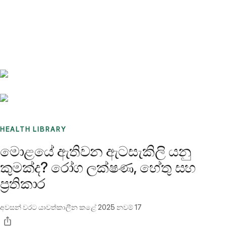
Benchmarks
Stories
FAQ
Sign up / Log in
HEALTH LIBRARY
මොළයේ ඇතිවන ඇටසැකිලි යනු
කුමක්ද? රෝග ලක්ෂණ, හේතු සහ
ප්‍රතිකාර
අවසන් වරට යාවත්කාලීන කළේ
2025 නවම් 17