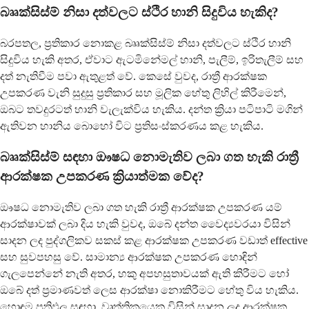
බෲක්සිස්ම් නිසා දත්වලට ස්ථිර හානි සිදුවිය හැකිද?
බරපතල, ප්‍රතිකාර නොකළ බෲක්සිස්ම් නිසා දත්වලට ස්ථිර හානි
සිදුවිය හැකි අතර, ඒවාට ඇටමිනේමල් හානි, පැලීම්, ඉරිතැලීම් සහ
දත් නැතිවීම පවා ඇතුළත් වේ. කෙසේ වුවද, රාත්‍රී ආරක්ෂක
උපකරණ වැනි සුදුසු ප්‍රතිකාර සහ මූලික හේතු ලිහිල් කිරීමෙන්,
ඔබට තවදුරටත් හානි වැලැක්විය හැකිය. දන්ත ක්‍රියා පටිපාටි මගින්
ඇතිවන හානිය බොහෝ විට ප්‍රතිසංස්කරණය කළ හැකිය.
බෲක්සිස්ම් සඳහා ඖෂධ නොමැතිව ලබා ගත හැකි රාත්‍රී
ආරක්ෂක උපකරණ ක්‍රියාත්මක වේද?
ඖෂධ නොමැතිව ලබා ගත හැකි රාත්‍රී ආරක්ෂක උපකරණ යම්
ආරක්ෂාවක් ලබා දිය හැකි වුවද, ඔබේ දන්ත වෛද්‍යවරයා විසින්
සාදන ලද පුද්ගලිකව සකස් කළ ආරක්ෂක උපකරණ වඩාත් effective
සහ සුවපහසු වේ. සාමාන්‍ය ආරක්ෂක උපකරණ හොඳින්
ගැලපෙන්නේ නැති අතර, හකු අපහසුතාවයක් ඇති කිරීමට හෝ
ඔබේ දත් ප්‍රමාණවත් ලෙස ආරක්ෂා නොකිරීමට හේතු විය හැකිය.
හොඳම ප්‍රතිඵල සඳහා, වෘත්තිකයෙකු විසින් සාදන ලද ආරක්ෂක