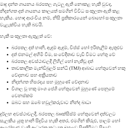
මෘදු දන්ත ගායනය බරපතල ගැටලු ඇති නොකළ හැකි වුවද,
නිදන්ගත දත් ගායනය කාලයත් සමගින් විවිධ සංකූලතා ඇති කළ
හැකිය. හොඳ ආරංචිය නම්, නිසි ප්‍රතිකාරයෙන් බොහෝ සංකූලතා
වැළැක්විය හැකි බවයි.
හැකි සංකූලතා ඇතුළත් වේ:
බරපතල දත් හානි, ඇඳුම් ඇඳුම්, චිප්ස් හෝ ඉරිතැලීම් ඇතුළුව
දත් එනමල් අහිමි වීම, සංවේදීතාව වැඩි වීමට හේතු වේ
බරපතල අවස්ථාවලදී ලිහිල් හෝ නැතිවූ දත්
තාවකාලික මැන්ඩිබුලර් සන්ධි (TMJ) ආබාධ හේතුවෙන් හකු
වේදනාව සහ අක්‍රියතාව
නිදන්ගත හිසරදය සහ මුහුණේ වේදනාව
විශාල වූ හකු මාංශ පේශි හේතුවෙන් මුහුණේ පෙනුමේ
වෙනස්කම්
ඔබට සහ ඔබේ හවුල්කරුවාට නින්ද බාධා
දුර්ලභ අවස්ථාවලදී, බරපතල බෲක්සිස්ම් හේතුවෙන් දත්වලට
සැලකිය යුතු හානි සිදුවිය හැකි අතර, එමගින් කිරුළු, පාලම් හෝ
ආරෝපණ වැනි ආධාරක කටයුතු බහුලව සිදුකිරීමට සිදුවේ.