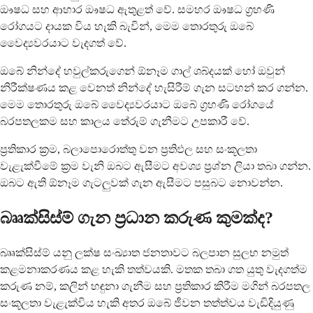
ඖෂධ සහ ආහාර ඖෂධ ඇතුළත් වේ. සමහර ඖෂධ ග්‍රහණි
රෝගයට දායක විය හැකි බැවින්, මෙම තොරතුරු ඔබේ
වෛද්‍යවරයාට වැදගත් වේ.
ඔබේ නින්දේ හවුල්කරුගෙන් ඕනෑම ගාල් ශබ්දයක් හෝ ඔවුන්
නිරීක්ෂණය කළ වෙනත් නින්දේ හැසිරීම් ගැන සටහන් කර ගන්න.
මෙම තොරතුරු ඔබේ වෛද්‍යවරයාට ඔබේ ග්‍රහණි රෝගයේ
බරපතලකම සහ කාලය තේරුම් ගැනීමට උපකාරී වේ.
ප්‍රතිකාර ක්‍රම, බලාපොරොත්තු වන ප්‍රතිඵල සහ සංකූලතා
වැළැක්වීමේ ක්‍රම වැනි ඔබට ඇසීමට අවශ්‍ය ප්‍රශ්න ලියා තබා ගන්න.
ඔබට ඇති ඕනෑම ගැටලුවක් ගැන ඇසීමට පසුබට නොවන්න.
බෲක්සිස්ම් ගැන ප්‍රධාන කරුණ කුමක්ද?
බෲක්සිස්ම් යනු ලක්ෂ සංඛ්‍යාත ජනතාවට බලපාන සුලභ නමුත්
කළමනාකරණය කළ හැකි තත්වයකි. මතක තබා ගත යුතු වැදගත්ම
කරුණ නම්, කලින් හඳුනා ගැනීම සහ ප්‍රතිකාර කිරීම මගින් බරපතල
සංකූලතා වැළැක්විය හැකි අතර ඔබේ ජීවන තත්ත්වය වැඩිදියුණු