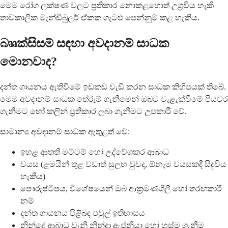
මෙම රෝග ලක්ෂණ වලට ප්‍රතිකාර නොකළහොත් උග්‍රවිය හැකි
තාවකාලික මැන්ඩිබුලර් ඒකක ගැටළු පෙන්නුම් කළ හැකිය.
බෲක්සිසම් සඳහා අවදානම් සාධක
මොනවාද?
දන්ත ගායනය ඇතිවීමේ ඉඩකඩ වැඩි කරන සාධක කිහිපයක් තිබේ.
මෙම අවදානම් සාධක තේරුම් ගැනීමෙන් ඔබට වැළැක්වීමේ පියවර
ගැනීමට හෝ කලින් ප්‍රතිකාර ලබා ගැනීමට උපකාරී වේ.
සාමාන්‍ය අවදානම් සාධක ඇතුළත් වේ:
ඉහළ ආතති මට්ටම් හෝ උද්වේගකර ආබාධ
වයස (ළමයින් තුළ වඩාත් සුලභ වුවද, ඕනෑම වයසකදී සිදුවිය
හැකිය)
පෞරුෂ්ටිපය, විශේෂයෙන් ඔබ ආක්‍රමණශීලී හෝ තරඟකාරී
නම්
දන්ත ගායනය පිළිබඳ පවුල් ඉතිහාසය
නින්දේ ආබාධ වැනි නින්දා ඇප්නියා හෝ හුස්ම ගැනීම