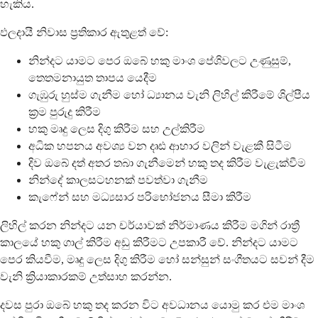
හැකිය.
ඵලදායී නිවාස ප්‍රතිකාර ඇතුළත් වේ:
නින්දට යාමට පෙර ඔබේ හකු මාංශ පේශිවලට උණුසුම්,
තෙතමනායුත තාපය යෙදීම
ගැඹුරු හුස්ම ගැනීම හෝ ධ්‍යානය වැනි ලිහිල් කිරීමේ ශිල්පීය
ක්‍රම පුරුදු කිරීම
හකු මෘදු ලෙස දිගු කිරීම සහ උල්කිරීම
අධික හපනය අවශ්‍ය වන දෘඪ ආහාර වලින් වැළකී සිටීම
දිව ඔබේ දත් අතර තබා ගැනීමෙන් හකු තද කිරීම වැළැක්වීම
නින්දේ කාලසටහනක් පවත්වා ගැනීම
කැෆේන් සහ මධ්‍යසාර පරිභෝජනය සීමා කිරීම
ලිහිල් කරන නින්දට යන චර්යාවක් නිර්මාණය කිරීම මගින් රාත්‍රී
කාලයේ හකු ගාල් කිරීම අඩු කිරීමට උපකාරී වේ. නින්දට යාමට
පෙර කියවීම, මෘදු ලෙස දිගු කිරීම හෝ සන්සුන් සංගීතයට සවන් දීම
වැනි ක්‍රියාකාරකම් උත්සාහ කරන්න.
දවස පුරා ඔබේ හකු තද කරන විට අවධානය යොමු කර එම මාංශ