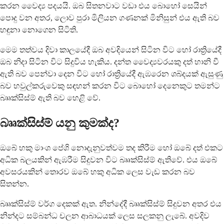
කරන වෛද්‍ය පදයයි. ඔබ සිතනවාට වඩා එය බොහෝ සෙයින්
පොදු වන අතර, ලොව පුරා මිලියන ගණනක් මිනිසුන් එය ඇති බව
හඳුනා නොගෙන සිටිති.
මෙම තත්වය දිවා කාලයේදී ඔබ අවදියෙන් සිටින විට හෝ රාත්‍රියේදී
ඔබ නිදා සිටින විට සිදුවිය හැකිය. දන්ත වෛද්‍යවරයකු දත් හානි වී
ඇති බව පෙන්වා දෙන විට හෝ රාත්‍රියේදී ඇඹරෙන ශබ්දයක් ඇසුණු
බව හවුල්කරුවෙකු සඳහන් කරන විට බොහෝ දෙනෙකුට තමන්ට
බෲක්සිස්ම් ඇති බව හෙළි වේ.
බෲක්සිස්ම් යනු කුමක්ද?
ඔබේ හකු මාංශ පේශි නොදැනුවත්වම තද කිරීම හෝ ඔබේ දත් එකට
අධික බලයකින් ඇඹරීම සිදුවන විට බෲක්සිස්ම් ඇතිවේ. එය ඔබේ
අවසරයකින් තොරව ඔබේ හකු අධික ලෙස වැඩ කරන බව
සිතන්න.
බෲක්සිස්ම් වර්ග දෙකක් ඇත. නින්දේදී බෲක්සිස්ම් සිදුවන අතර එය
නින්දට සම්බන්ධ චලන ආබාධයක් ලෙස සලකනු ලැබේ. අවදිව