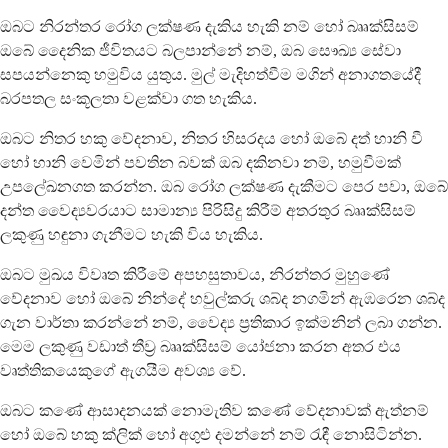
ඔබට නිරන්තර රෝග ලක්ෂණ දැකිය හැකි නම් හෝ බෲක්සිසම්
ඔබේ දෛනික ජීවිතයට බලපාන්නේ නම්, ඔබ සෞඛ්‍ය සේවා
සපයන්නෙකු හමුවිය යුතුය. මුල් මැදිහත්වීම මගින් අනාගතයේදී
බරපතල සංකූලතා වළක්වා ගත හැකිය.
ඔබට නිතර හකු වේදනාව, නිතර හිසරදය හෝ ඔබේ දත් හානි වී
හෝ හානි වෙමින් පවතින බවක් ඔබ දකිනවා නම්, හමුවීමක්
උපලේඛනගත කරන්න. ඔබ රෝග ලක්ෂණ දැකීමට පෙර පවා, ඔබේ
දන්ත වෛද්‍යවරයාට සාමාන්‍ය පිරිසිදු කිරීම් අතරතුර බෲක්සිසම්
ලකුණු හඳුනා ගැනීමට හැකි විය හැකිය.
ඔබට මුඛය විවෘත කිරීමේ අපහසුතාවය, නිරන්තර මුහුණේ
වේදනාව හෝ ඔබේ නින්දේ හවුල්කරු ශබ්ද නගමින් ඇඹරෙන ශබ්ද
ගැන වාර්තා කරන්නේ නම්, වෛද්‍ය ප්‍රතිකාර ඉක්මනින් ලබා ගන්න.
මෙම ලකුණු වඩාත් තීව්‍ර බෲක්සිසම් යෝජනා කරන අතර එය
වෘත්තිකයෙකුගේ ඇගයීම අවශ්‍ය වේ.
ඔබට කණේ ආසාදනයක් නොමැතිව කණේ වේදනාවක් ඇත්නම්
හෝ ඔබේ හකු ක්ලික් හෝ අගුළු දමන්නේ නම් රැඳී නොසිටින්න.