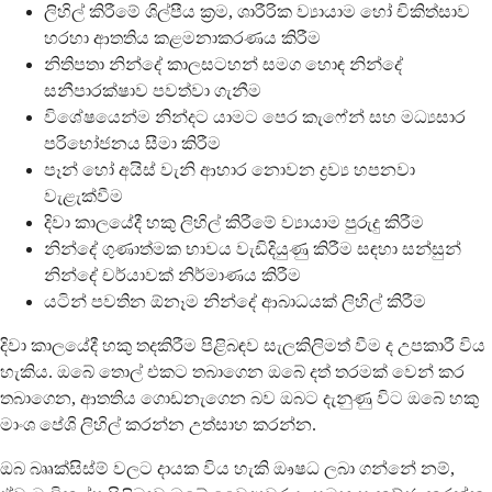
ලිහිල් කිරීමේ ශිල්පීය ක්‍රම, ශාරීරික ව්‍යායාම හෝ චිකිත්සාව
හරහා ආතතිය කළමනාකරණය කිරීම
නිතිපතා නින්දේ කාලසටහන් සමග හොඳ නින්දේ
සනීපාරක්ෂාව පවත්වා ගැනීම
විශේෂයෙන්ම නින්දට යාමට පෙර කැෆේන් සහ මධ්‍යසාර
පරිභෝජනය සීමා කිරීම
පෑන් හෝ අයිස් වැනි ආහාර නොවන ද්‍රව්‍ය හපනවා
වැළැක්වීම
දිවා කාලයේදී හකු ලිහිල් කිරීමේ ව්‍යායාම පුරුදු කිරීම
නින්දේ ගුණාත්මක භාවය වැඩිදියුණු කිරීම සඳහා සන්සුන්
නින්දේ චර්යාවක් නිර්මාණය කිරීම
යටින් පවතින ඕනෑම නින්දේ ආබාධයක් ලිහිල් කිරීම
දිවා කාලයේදී හකු තදකිරීම පිළිබඳව සැලකිලිමත් වීම ද උපකාරී විය
හැකිය. ඔබේ තොල් එකට තබාගෙන ඔබේ දත් තරමක් වෙන් කර
තබාගෙන, ආතතිය ගොඩනැගෙන බව ඔබට දැනුණු විට ඔබේ හකු
මාංශ පේශි ලිහිල් කරන්න උත්සාහ කරන්න.
ඔබ බෲක්සිස්ම් වලට දායක විය හැකි ඖෂධ ලබා ගන්නේ නම්,