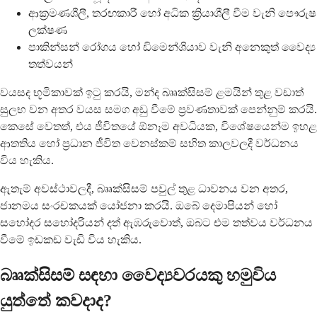
ආක්‍රමණශීලී, තරඟකාරී හෝ අධික ක්‍රියාශීලී වීම වැනි පෞරුෂ
ලක්ෂණ
පාකින්සන් රෝගය හෝ ඩිමෙන්ශියාව වැනි අනෙකුත් වෛද්‍ය
තත්වයන්
වයසද භූමිකාවක් ඉටු කරයි, මන්ද බෲක්සිසම් ළමයින් තුළ වඩාත්
සුලභ වන අතර වයස සමග අඩු වීමේ ප්‍රවණතාවක් පෙන්නුම් කරයි.
කෙසේ වෙතත්, එය ජීවිතයේ ඕනෑම අවධියක, විශේෂයෙන්ම ඉහළ
ආතතිය හෝ ප්‍රධාන ජීවිත වෙනස්කම් සහිත කාලවලදී වර්ධනය
විය හැකිය.
ඇතැම් අවස්ථාවලදී, බෲක්සිසම් පවුල් තුළ ධාවනය වන අතර,
ජානමය සංරචකයක් යෝජනා කරයි. ඔබේ දෙමාපියන් හෝ
සහෝදර සහෝදරියන් දත් ඇඹරුවොත්, ඔබට එම තත්වය වර්ධනය
වීමේ ඉඩකඩ වැඩි විය හැකිය.
බෲක්සිසම් සඳහා වෛද්‍යවරයකු හමුවිය
යුත්තේ කවදාද?