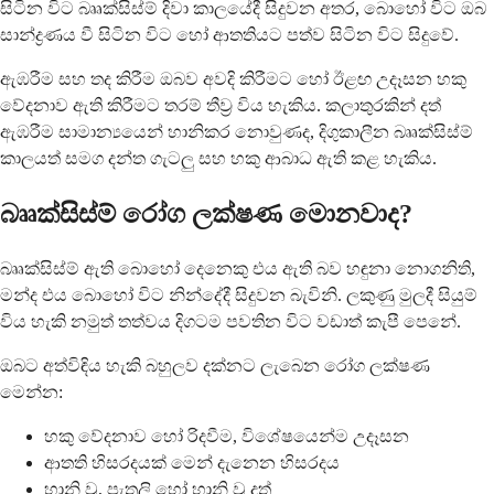
සිටින විට බෲක්සිස්ම් දිවා කාලයේදී සිදුවන අතර, බොහෝ විට ඔබ
සාන්ද්‍රණය වී සිටින විට හෝ ආතතියට පත්ව සිටින විට සිදුවේ.
ඇඹරීම සහ තද කිරීම ඔබව අවදි කිරීමට හෝ ඊළඟ උදෑසන හකු
වේදනාව ඇති කිරීමට තරම් තීව්‍ර විය හැකිය. කලාතුරකින් දත්
ඇඹරීම සාමාන්‍යයෙන් හානිකර නොවුණද, දිගුකාලීන බෲක්සිස්ම්
කාලයත් සමග දන්ත ගැටලු සහ හකු ආබාධ ඇති කළ හැකිය.
බෲක්සිස්ම් රෝග ලක්ෂණ මොනවාද?
බෲක්සිස්ම් ඇති බොහෝ දෙනෙකු එය ඇති බව හඳුනා නොගනිති,
මන්ද එය බොහෝ විට නින්දේදී සිදුවන බැවිනි. ලකුණු මුලදී සියුම්
විය හැකි නමුත් තත්වය දිගටම පවතින විට වඩාත් කැපී පෙනේ.
ඔබට අත්විඳිය හැකි බහුලව දක්නට ලැබෙන රෝග ලක්ෂණ
මෙන්න:
හකු වේදනාව හෝ රිදවීම, විශේෂයෙන්ම උදෑසන
ආතති හිසරදයක් මෙන් දැනෙන හිසරදය
හානි වූ, පැතලි හෝ හානි වූ දත්