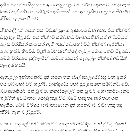
දත් හපන එක සිදුවන කාලය අනුව ප්‍රධාන වර්ග දෙකකට බෙදා ඇත.
ඔබට ඇති වර්ගය තේරුම් ගැනීමෙන් හොඳම ප්‍රතිකාර ක්‍රමය තීරණය
කිරීමට උපකාරී වේ.
නින්දේදී දත් හපන එක වඩාත් සුලභ ආකාරය වන අතර එය නින්දේ
චක්‍ර තුළ සිදු වේ. එය නින්දට සම්බන්ධ චලනයකින් යුත් ආබාධයක්
ලෙස වර්ගීකරණය කර ඇති අතර බොහෝ විට නින්දේ ඇප්නියා
හෝ හුස්ම හිරවීම වැනි වෙනත් නින්දේ ගැටලු සමඟ එකට සිදු වේ.
මෙම වර්ගයේ පුද්ගලයින් සාමාන්‍යයෙන් සැහැල්ලු නින්දේ අවධීන්
තුළ දත් හපයි.
ඇහැරිලා ඉන්නකොට දත් හපන එක දවල් කාලයේදී සිදු වන අතර
එය බොහෝ විට හැඟීම්, සාන්ද්‍රණය හෝ පුරුදු සමඟ සම්බන්ධ වේ.
ඔබ ආතතියට පත් වූ විට, කනස්සල්ලට පත් වූ විට හෝ කාර්යයකට
ගැඹුරින් අවධානය යොමු කළ විට ඔබේ හකු තද කර තබා ගත
හැකිය. මෙම වර්ගය සාමාන්‍යයෙන් දත් හපනවාට වඩා හකු තද
කිරීම ගැන වැඩිපුරයි.
සමහර පුද්ගලයින්ට මෙම වර්ග දෙකම අත්විඳිය හැකි වුවද, එකක්
සාමාන්‍යයෙන් අනෙකට වඩා ප්‍රමුඛ වේ. ඔබේ රෝග ලක්ෂණ සහ