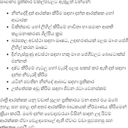
සාමාන්‍ය ප්‍රතිකාර විකල්පවලට ඇතුළත් වන්නේ:
නින්දේදී දත් ආරක්ෂා කිරීම සඳහා දන්ත ආරක්ෂක හෝ
ආධාරක
චිකිත්සාව හෝ ලිහිල් කිරීමේ භාවිතා හා සමාන ආතති
කළමනාකරණ ශිල්පීය ක්‍රම
බරපතල අවස්ථා සඳහා ඖෂධ, උදාහරණයක් ලෙස මාංශ පේශි
ලිහිල් කරන ඖෂධ
දිග්ගැස්සුණු අවස්ථා සඳහා හකු මාංශ පේශිවලට බොටොක්ස්
එන්නත්
දෂ්ට කිරීමේ ගැටලු හෝ වැරදි ලෙස සකස් කර ඇති දත් සඳහා
දන්ත නිවැරදි කිරීම
යටින් පවතින නින්දේ ආබාධ සඳහා ප්‍රතිකාර
උත්තේජක අඩු කිරීම සඳහා ජීවන රටා වෙනස්කම්
රාත්‍රී ආරක්ෂක යනු වඩාත් සුලභ ප්‍රතිකාරය වන අතර එය ඔබේ
ඉහළ සහ පහළ දත් අතර ආරක්ෂිත බාධකයක් නිර්මාණය කිරීමෙන්
ක්‍රියා කරයි. ඔබේ දන්ත වෛද්‍යවරයා විසින් සාදන ලද රිට්ම්
ආරක්ෂක ඒවා වෙළඳපොලේ ඇති ඒවාට වඩා සුවපහසු සහ
effective ලදායී වේ.