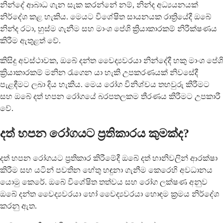
නින්දේ ආබාධ ගැන සැක කරන්නේ නම්, නින්ද අධ්‍යයනයක්
නිර්දේශ කළ හැකිය. මෙයට විශේෂිත සායනයක රාත්‍රියේදී ඔබේ
නින්ද රටා, හුස්ම ගැනීම සහ මාංශ පේශි ක්‍රියාකාරකම් නිරීක්ෂණය
කිරීම ඇතුළත් වේ.
කිසිදු අවස්ථාවක, ඔබේ දන්ත වෛද්‍යවරයා නින්දේදී හකු මාංශ පේශි
ක්‍රියාකාරකම් මනින රැගෙන යා හැකි උපකරණයක් නිවසේදී
පැළඳීමට ලබා දිය හැකිය. මෙය රෝග විනිශ්චය තහවුරු කිරීමට
සහ ඔබේ දත් හපන රෝගයේ බරපතලකම තීරණය කිරීමට උපකාරී
වේ.
දත් හපන රෝගයට ප්‍රතිකාරය කුමක්ද?
දත් හපන රෝගයට ප්‍රතිකාර කිරීමේදී ඔබේ දත් හානිවලින් ආරක්ෂා
කිරීම සහ යටින් පවතින හේතු හඳුනා ගැනීම කෙරෙහි අවධානය
යොමු කෙරේ. ඔබේ විශේෂිත තත්වය සහ රෝග ලක්ෂණ අනුව
ඔබේ දන්ත වෛද්‍යවරයා හෝ වෛද්‍යවරයා හොඳම ක්‍රමය නිර්දේශ
කරනු ඇත.