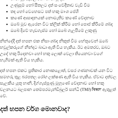
උණුසුම් හෝ සීතලට දත් සංවේදීතාව වැඩි වීම
තද හෝ වෙහෙසට පත් හකු මාංශ පේශි
කණේ ආසාදනයක් නොමැතිව කණේ වේදනාව
ඔබේ මුව ඇරෙන විට ක්ලික් කිරීම හෝ පොප් කිරීමේ ශබ්ද
ඔබේ දිවේ හැඩගැස්ම හෝ ඔබේ ගැලපීමේ ලකුණු
නින්දේදී දත් හපන එක නිසා ශබ්ද නිකුත් වීම හේතුවෙන් ඔබේ
හවුල්කරුගේ නින්දට බාධා ඇති විය හැකිය. ඊට අමතරව, ඔබට
උදේ හකු රිදෙනවා හෝ හකු ලොක් වෙලා තියෙනවා වගේ
හැගීමක් ඇති විය හැකිය.
දත් හපන එකට ප්‍රතිකාර නොකළොත්, වසර ගණනාවක් යන විට
සමහරු තුළ බරපතල රෝග ලක්ෂණ ඇති විය හැකිය. ඒවාට දත්වල
සැලකිය යුතු හානි, දිග්ගැස්සුණු මුහුණේ වේදනාව හෝ හකු
චලනයට බලපාන තෙම්පරමැන්ඩිබුලර් සන්ධි (TMJ) विकार ඇතුළත්
වේ.
දත් හපන වර්ග මොනවාද?