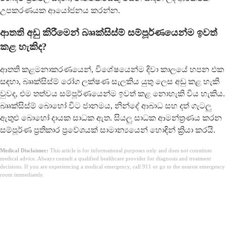
උපකරණයක ආයෝජනය කරන්න.
ආතති අඩු කිරීමෙන් බෲක්සිස්ම් සම්පූර්ණයෙන්ම ඉවත්
කළ හැකිද?
ආතති කළමනාකරණයෙන්, විශේෂයෙන්ම දිවා කාලයේ හපන එක
සඳහා, බෲක්සිස්ම් රෝග ලක්ෂණ සැලකිය යුතු ලෙස අඩු කළ හැකි
වුවද, එම තත්වය සම්පූර්ණයෙන්ම ඉවත් කළ නොහැකි විය හැකිය.
බෲක්සිස්ම් බොහෝ විට ජානමය, නින්දේ ආබාධ සහ දත් ගැටලු
ඇතුළු බොහෝ දායක සාධක ඇත. සියලු සාධක ආමන්ත්‍රණය කරන
සම්පූර්ණ ප්‍රතිකාර ප්‍රවේශයක් සාමාන්‍යයෙන් හොඳින් ක්‍රියා කරයි.
Medical Disclaimer:
This article is for informational purposes only and does not constitute
medical advice. Always consult a qualified healthcare provider for diagnosis and treatment
decisions. If you are experiencing a medical emergency, call 911 or go to the nearest emergency
room immediately.