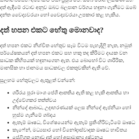
දත් ඇඳීමේ රටාව අනුව ඔබට බලපාන වර්ගය හඳුනා ගැනීමට ඔබේ
දන්ත වෛද්‍යවරයා හෝ වෛද්‍යවරයා උපකාර කළ හැකිය.
දත් හපන එකට හේතු මොනවාද?
දත් හපන එකට නිශ්චිත හේතුව සෑම විටම පැහැදිලි නැත, නමුත්
පර්යේෂකයන් දත් හපන එකට සහ හකු තද කිරීමට දායක වන
සාධක කිහිපයක් හඳුනාගෙන ඇත. එය බොහෝ විට ශාරීරික,
මානසික හා ජානමය සාධකවල එකතුවකින් ඇති වේ.
සුලභම හේතුවලට ඇතුළත් වන්නේ:
ශරීරය පුරා මාංශ පේශි ආතතිය ඇති කළ හැකි ආතතිය හා
උද්වේගකර තත්ත්වය
නින්දේ ආබාධ, උදාහරණයක් ලෙස නින්දේ ඇප්නියා හෝ
හුස්ම ගැනීමේ ශබ්දය
ඇතැම් ඖෂධ, විශේෂයෙන්ම ඇතැම් ප්‍රති-හිරිවැටීමේ ඖෂධ
කැෆේන්, මධ්‍යසාර හෝ විනෝදාස්වාදක ඖෂධ භාවිතය
පේළිගත නොවූ දත් හෝ අසාමාන්‍ය දෂ්ටනය