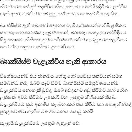
නිරන්තරයෙන් දත් තදකිරීම නිසා හකු මාංශ පේශි ඉදිමීමට ලක්විය
හැකි අතර, එමගින් ඔබේ මුහුණේ හැඩය වෙනස් විය හැකිය.
බෲක්සිස්ම් ඇති බොහෝ දෙනෙකුට, විශේෂයෙන්ම නිසි ප්‍රතිකාර
සහ කළමනාකරණය ලැබුණහොත්, බරපතල සංකූලතා අත්විඳීමට
සිදු නොවේ. නිතිපතා දන්ත පරීක්ෂණ මගින් ගැටලු බරපතල වීමට
පෙර ඒවා හඳුනා ගැනීමට උපකාරී වේ.
බෲක්සිස්ම් වැළැක්විය හැකි ආකාරය
විශේෂයෙන්ම එය ජානමය හේතු හෝ වෛද්‍ය තත්වයන් සමග
සම්බන්ධ නම්, ඔබට සෑම විටම බෲක්සිස්ම් සම්පූර්ණයෙන්ම
වැළැක්විය නොහැකි වුවද, ඔබේ අවදානම අඩු කිරීමට හෝ රෝග
ලක්ෂණ අවම කිරීමට උපකාරී වන උපක්‍රම කිහිපයක් තිබේ.
වැළැක්වීමේ ක්‍රම ආතතිය කළමනාකරණය කිරීම සහ හොඳ නින්දේ
පුරුදු පවත්වා ගැනීම මත අවධානය යොමු කරයි.
ඵලදායී වැළැක්වීමේ උපක්‍රම ඇතුළත් වේ: