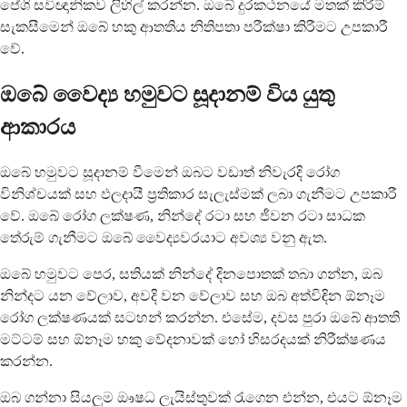
පේශි සවිඥානිකව ලිහිල් කරන්න. ඔබේ දුරකථනයේ මතක් කිරීම්
සැකසීමෙන් ඔබේ හකු ආතතිය නිතිපතා පරීක්ෂා කිරීමට උපකාරී
වේ.
ඔබේ වෛද්‍ය හමුවට සූදානම් විය යුතු
ආකාරය
ඔබේ හමුවට සූදානම් වීමෙන් ඔබට වඩාත් නිවැරදි රෝග
විනිශ්චයක් සහ ඵලදායී ප්‍රතිකාර සැලැස්මක් ලබා ගැනීමට උපකාරී
වේ. ඔබේ රෝග ලක්ෂණ, නින්දේ රටා සහ ජීවන රටා සාධක
තේරුම් ගැනීමට ඔබේ වෛද්‍යවරයාට අවශ්‍ය වනු ඇත.
ඔබේ හමුවට පෙර, සතියක් නින්දේ දිනපොතක් තබා ගන්න, ඔබ
නින්දට යන වේලාව, අවදි වන වේලාව සහ ඔබ අත්විඳින ඕනෑම
රෝග ලක්ෂණයක් සටහන් කරන්න. එසේම, දවස පුරා ඔබේ ආතති
මට්ටම් සහ ඕනෑම හකු වේදනාවක් හෝ හිසරදයක් නිරීක්ෂණය
කරන්න.
ඔබ ගන්නා සියලුම ඖෂධ ලැයිස්තුවක් රැගෙන එන්න, එයට ඕනෑම