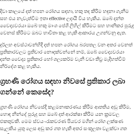
දිවා කාලයේ දත් හපන රෝගය සඳහා, හකු තද කිරීම හඳුනා ගැනීම
සහ එය නැවැත්වීම ඉතා effective ලදායී විය හැකිය. ඔබේ දන්ත
වෛද්‍යවරයා ඔබේ හකු මාංශ පේශි ලිහිල් කිරීමට සහ හානිකර පුරුදු
වෙනස් කිරීමට ඔබට භාවිතා කළ හැකි ආකාරය උගන්වනු ඇත.
දුර්ලභ අවස්ථාවන්හිදී දත් හපන රෝගය බරපතල වන අතර වෙනත්
ප්‍රතිකාරවලට ප්‍රතිචාර නොදක්වන්නේ නම්, ඔබේ වෛද්‍යවරයා
දන්ත වෛද්‍ය ප්‍රතිකාර හෝ ශල්‍යකර්ම වැනි වඩා තීව්‍ර මැදිහත්වීම්
නිර්දේශ කළ හැකිය.
ග්‍රහණි රෝගය සඳහා නිවසේ ප්‍රතිකාර ලබා
ගන්නේ කෙසේද?
ග්‍රහණි රෝගය නිවසේදී කළමනාකරණය කිරීම ආතතිය අඩු කිරීම,
හොඳ නින්දේ පුරුදු සහ ඔබේ දත් ආරක්ෂා කිරීම යන ක්‍රමවල
එකතුවකි. මෙම ස්වයං-රැකවරණ පියවර මගින් රෝග ලක්ෂණ
සැලකිය යුතු ලෙස අඩු කර ගත හැකි අතර සංකූලතා වළක්වා ගත