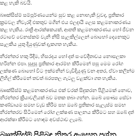
කළ හැකි බවයි.
බෲක්සිස්ම් සම්පූර්ණයෙන්ම සුව කළ නොහැකි වුවද, ප්‍රතිකාර
ක්‍රමවල නිවැරදි එකතුව මගින් එය ඵලදායි ලෙස කළමනාකරණය
කළ හැකිය. රාත්‍රී ආරක්ෂකයක්, ආතති කළමනාකරණය හෝ ජීවන
රටාවේ වෙනස්කම් වැනි නිසි සැලකිල්ලෙන් බොහෝ දෙනෙකුට
සැලකිය යුතු දියුණුවක් දැකගත හැකිය.
නිරන්තර හකු රිදීම, හිසරදය හෝ දත් සංවේදීතාවය නොසලකා
හරින්න එපා. සුදුසු ප්‍රතිකාර ආරම්භ කිරීමෙන් පසු මෙම රෝග
ලක්ෂණ බොහෝ විට ඉක්මනින් වැඩිදියුණු වන අතර, ඒවා කලින්ම
ලිහිල් කිරීමෙන් තවත් බරපතල ගැටලු වළක්වා ගත හැකිය.
බෲක්සිස්ම් කළමනාකරණය එක් වරක් සිදුකරන පිළියමක් නොව,
නිරන්තර ක්‍රියාවලියක් බව මතක තබා ගන්න. ඔබේ සෞඛ්‍ය සේවා
කණ්ඩායම සමඟ වැඩ කිරීම සහ ඔබේ ප්‍රතිකාර සැලැස්ම සමඟ
නිරන්තරව සිටීමෙන් රෝග ලක්ෂණ පාලනය කිරීමට සහ ඔබේ දත්
ආරක්ෂා කිරීමට හොඳම අවස්ථාව ලැබේ.
බෲක්සිස්ම් පිළිබඳ නිතර ඇසෙන ප්‍රශ්න