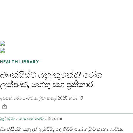
Benchmarks
Stories
FAQ
Sign up / Log in
HEALTH LIBRARY
බෲක්සිස්ම් යනු කුමක්ද? රෝග
ලක්ෂණ, හේතු සහ ප්‍රතිකාර
අවසන් වරට යාවත්කාලීන කළේ
2025 නවම් 17
මුල් පිටුව
රෝග සහ තත්ව
Bruxism
බෲක්සිස්ම් යනු දත් ඇඹරීම, තද කිරීම හෝ ගැටීම සඳහා භාවිතා