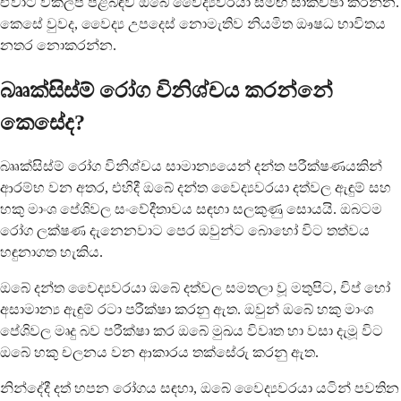
ඒවාට විකල්ප පිළිබඳව ඔබේ වෛද්‍යවරයා සමඟ සාකච්ඡා කරන්න.
කෙසේ වුවද, වෛද්‍ය උපදෙස් නොමැතිව නියමිත ඖෂධ භාවිතය
නතර නොකරන්න.
බෲක්සිස්ම් රෝග විනිශ්චය කරන්නේ
කෙසේද?
බෲක්සිස්ම් රෝග විනිශ්චය සාමාන්‍යයෙන් දන්ත පරීක්ෂණයකින්
ආරම්භ වන අතර, එහිදී ඔබේ දන්ත වෛද්‍යවරයා දත්වල ඇඳුම් සහ
හකු මාංශ පේශිවල සංවේදීතාවය සඳහා සලකුණු සොයයි. ඔබටම
රෝග ලක්ෂණ දැනෙනවාට පෙර ඔවුන්ට බොහෝ විට තත්වය
හඳුනාගත හැකිය.
ඔබේ දන්ත වෛද්‍යවරයා ඔබේ දත්වල සමතලා වූ මතුපිට, චිප් හෝ
අසාමාන්‍ය ඇඳුම් රටා පරීක්ෂා කරනු ඇත. ඔවුන් ඔබේ හකු මාංශ
පේශිවල මෘදු බව පරීක්ෂා කර ඔබේ මුඛය විවෘත හා වසා දැමූ විට
ඔබේ හකු චලනය වන ආකාරය තක්සේරු කරනු ඇත.
නින්දේදී දත් හපන රෝගය සඳහා, ඔබේ වෛද්‍යවරයා යටින් පවතින