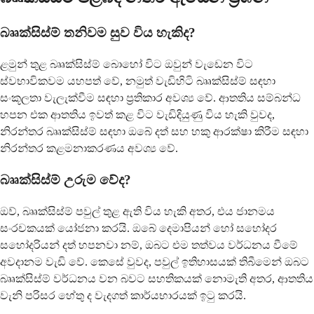
බෲක්සිස්ම් තනිවම සුව විය හැකිද?
ළමුන් තුළ බෲක්සිස්ම් බොහෝ විට ඔවුන් වැඩෙන විට
ස්වභාවිකවම යහපත් වේ, නමුත් වැඩිහිටි බෲක්සිස්ම් සඳහා
සංකූලතා වැලැක්වීම සඳහා ප්‍රතිකාර අවශ්‍ය වේ. ආතතිය සම්බන්ධ
හපන එක ආතතිය ඉවත් කළ විට වැඩිදියුණු විය හැකි වුවද,
නිරන්තර බෲක්සිස්ම් සඳහා ඔබේ දත් සහ හකු ආරක්ෂා කිරීම සඳහා
නිරන්තර කළමනාකරණය අවශ්‍ය වේ.
බෲක්සිස්ම් උරුම වේද?
ඔව්, බෲක්සිස්ම් පවුල් තුළ ඇති විය හැකි අතර, එය ජානමය
සංරචකයක් යෝජනා කරයි. ඔබේ දෙමාපියන් හෝ සහෝදර
සහෝදරියන් දත් හපනවා නම්, ඔබට එම තත්වය වර්ධනය වීමේ
අවදානම වැඩි වේ. කෙසේ වුවද, පවුල් ඉතිහාසයක් තිබීමෙන් ඔබට
බෲක්සිස්ම් වර්ධනය වන බවට සහතිකයක් නොමැති අතර, ආතතිය
වැනි පරිසර හේතු ද වැදගත් කාර්යභාරයක් ඉටු කරයි.