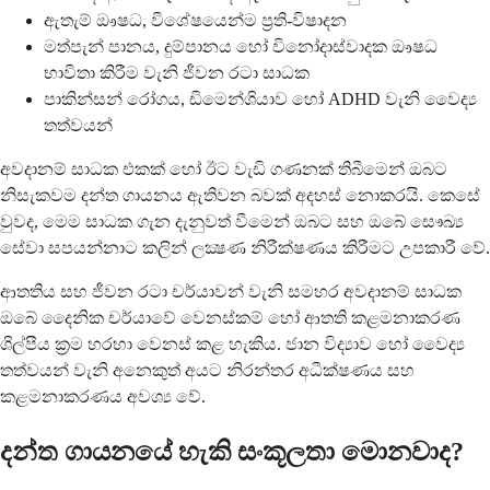
ඇතැම් ඖෂධ, විශේෂයෙන්ම ප්‍රති-විෂාදන
මත්පැන් පානය, දුම්පානය හෝ විනෝදාස්වාදක ඖෂධ
භාවිතා කිරීම වැනි ජීවන රටා සාධක
පාකින්සන් රෝගය, ඩිමෙන්ශියාව හෝ ADHD වැනි වෛද්‍ය
තත්වයන්
අවදානම් සාධක එකක් හෝ ඊට වැඩි ගණනක් තිබීමෙන් ඔබට
නිසැකවම දන්ත ගායනය ඇතිවන බවක් අදහස් නොකරයි. කෙසේ
වුවද, මෙම සාධක ගැන දැනුවත් වීමෙන් ඔබට සහ ඔබේ සෞඛ්‍ය
සේවා සපයන්නාට කලින් ලක්‍ෂණ නිරීක්ෂණය කිරීමට උපකාරී වේ.
ආතතිය සහ ජීවන රටා චර්යාවන් වැනි සමහර අවදානම් සාධක
ඔබේ දෛනික චර්යාවේ වෙනස්කම් හෝ ආතති කළමනාකරණ
ශිල්පීය ක්‍රම හරහා වෙනස් කළ හැකිය. ජාන විද්‍යාව හෝ වෛද්‍ය
තත්වයන් වැනි අනෙකුත් අයට නිරන්තර අධීක්ෂණය සහ
කළමනාකරණය අවශ්‍ය වේ.
දන්ත ගායනයේ හැකි සංකූලතා මොනවාද?