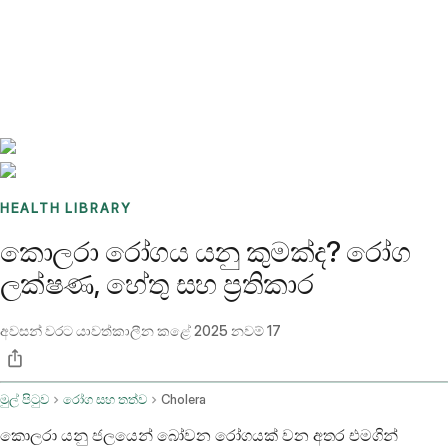
Benchmarks
Stories
FAQ
Sign up / Log in
HEALTH LIBRARY
කොලරා රෝගය යනු කුමක්ද? රෝග
ලක්ෂණ, හේතු සහ ප්‍රතිකාර
අවසන් වරට යාවත්කාලීන කළේ
2025 නවම් 17
මුල් පිටුව
රෝග සහ තත්ව
Cholera
කොලරා යනු ජලයෙන් බෝවන රෝගයක් වන අතර එමගින්