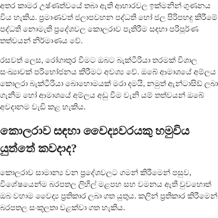
අතර කාමර උෂ්ණත්වයේ තබා ඇති ආහාරවල ඉක්මනින් ගුණනය
විය හැකිය. ප්‍රමාණවත් ජලාපවහන පද්ධති හෝ ජල පිරිපහදු කිරීමේ
පද්ධති නොමැති ප්‍රදේශවල කොලරාව පැතිරීම සඳහා පරිපූර්ණ
තත්වයන් නිර්මාණය වේ.
රසවත් ලෙස, රෝගාතුර වීමට ඔබට බැක්ටීරියා තරමක් විශාල
සංඛ්‍යාවක් පරිභෝජනය කිරීමට අවශ්‍ය වේ. ඔබේ ආමාශයේ අම්ලය
කොලරා බැක්ටීරියා බොහොමයක් මරා දමයි, නමුත් ඇන්ටාසිඩ් ලබා
ගැනීම හෝ ආමාශයේ අම්ලය අඩු වීම වැනි යම් තත්වයන් ඔබේ
අවදානම වැඩි කළ හැකිය.
කොලරාව සඳහා වෛද්‍යවරයකු හමුවිය
යුත්තේ කවදාද?
කොලරාව සාමාන්‍ය වන ප්‍රදේශවලට ගමන් කිරීමෙන් පසුව,
විශේෂයෙන්ම බරපතල ලිහිල් මළපහ සහ වමනය ඇති වුවහොත්
ඔබ වහාම වෛද්‍ය ප්‍රතිකාර ලබා ගත යුතුය. කලින් ප්‍රතිකාර කිරීමෙන්
බරපතල සංකූලතා වළක්වා ගත හැකිය.