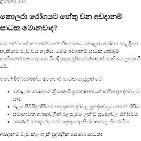
උපකාරී වේ.
කොලරා රෝගයට හේතු වන අවදානම්
සාධක මොනවාද?
යම් තත්වයන් සහ තත්වයන් නිසා ඔබට කොලරා රෝගය වැළඳීමේ
හැකියාව වැඩි විය හැකිය. මෙම අවදානම් සාධක තේරුම්
ගැනීමෙන් ඔබට අවශ්‍ය විටදී සුදුසු පූර්වාරක්ෂාවන් ගැනීමට උපකාරී
වේ.
ගමන් බිම් සම්බන්ධ අවදානම් සාධක ඇතුළත් වේ:
කොලරා රෝගයේ ක්‍රියාකාරී ප්‍රකෝපනයන් සහිත ප්‍රදේශවලට
යාම
ජලය පිරිසිදු කිරීමේ පහසුකම් දුර්වල ප්‍රදේශවලට ගමන් කිරීම
ස්වාභාවික ආපදාවලින් බලපෑමට ලක් වූ ප්‍රදේශවල රැඳී සිටීම
ශරණාර්ථ කඳවුරු හෝ තදබදය ඇති ස්ථානවල ජීවත් වීම
අවදානම වැඩි කළ හැකි පුද්ගලික සෞඛ්‍ය සාධක: