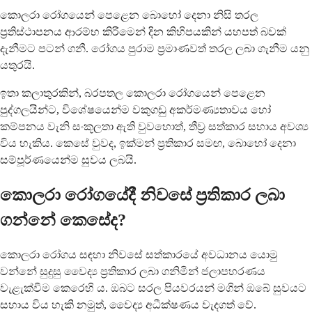
කොලරා රෝගයෙන් පෙළෙන බොහෝ දෙනා නිසි තරල
ප්‍රතිස්ථාපනය ආරම්භ කිරීමෙන් දින කිහිපයකින් යහපත් බවක්
දැනීමට පටන් ගනී. රෝගය පුරාම ප්‍රමාණවත් තරල ලබා ගැනීම යනු
යතුරයි.
ඉතා කලාතුරකින්, බරපතල කොලරා රෝගයෙන් පෙළෙන
පුද්ගලයින්ට, විශේෂයෙන්ම වකුගඩු අකර්මණ්‍යතාවය හෝ
කම්පනය වැනි සංකූලතා ඇති වුවහොත්, තීව්‍ර සත්කාර සහාය අවශ්‍ය
විය හැකිය. කෙසේ වුවද, ඉක්මන් ප්‍රතිකාර සමඟ, බොහෝ දෙනා
සම්පූර්ණයෙන්ම සුවය ලබයි.
කොලරා රෝගයේදී නිවසේ ප්‍රතිකාර ලබා
ගන්නේ කෙසේද?
කොලරා රෝගය සඳහා නිවසේ සත්කාරයේ අවධානය යොමු
වන්නේ සුදුසු වෛද්‍ය ප්‍රතිකාර ලබා ගනිමින් ජලාපහරණය
වැළැක්වීම කෙරෙහි ය. ඔබට සරල පියවරයන් මගින් ඔබේ සුවයට
සහාය විය හැකි නමුත්, වෛද්‍ය අධීක්ෂණය වැදගත් වේ.