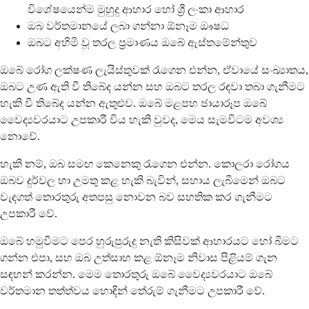
විශේෂයෙන්ම මුහුදු ආහාර හෝ ශ්‍රී ලංකා ආහාර
ඔබ වර්තමානයේ ලබා ගන්නා ඕනෑම ඖෂධ
ඔබට අහිමි වූ තරල ප්‍රමාණය ඔබේ ඇස්තමේන්තුව
ඔබේ රෝග ලක්ෂණ ලැයිස්තුවක් රැගෙන එන්න, ඒවායේ සංඛ්‍යාතය,
ඔබට උණ ඇති වී තිබේද යන්න සහ ඔබට තරල රඳවා තබා ගැනීමට
හැකි වී තිබේද යන්න ඇතුළුව. ඔබේ මළපහ ඡායාරූප ඔබේ
වෛද්‍යවරයාට උපකාරී විය හැකි වුවද, මෙය සැමවිටම අවශ්‍ය
නොවේ.
හැකි නම්, ඔබ සමඟ කෙනෙකු රැගෙන එන්න. කොලරා රෝගය
ඔබව දුර්වල හා උමතු කළ හැකි බැවින්, සහාය ලැබීමෙන් ඔබට
වැදගත් තොරතුරු අතපසු නොවන බව සහතික කර ගැනීමට
උපකාරී වේ.
ඔබේ හමුවීමට පෙර හුරුපුරුදු නැති කිසිවක් ආහාරයට හෝ බීමට
ගන්න එපා, සහ ඔබ උත්සාහ කළ ඕනෑම නිවාස පිළියම් ගැන
සඳහන් කරන්න. මෙම තොරතුරු ඔබේ වෛද්‍යවරයාට ඔබේ
වර්තමාන තත්ත්වය හොඳින් තේරුම් ගැනීමට උපකාරී වේ.