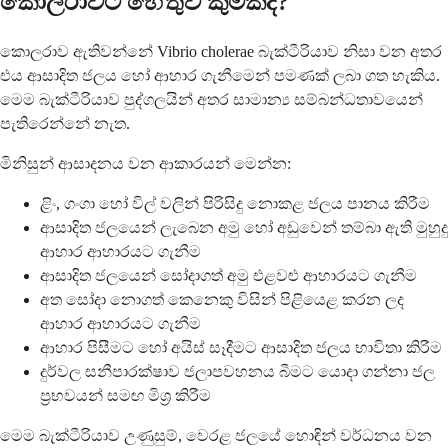
කොලරාවට හේතුව කුමක්ද?
කොලරාව ඇතිවන්නේ Vibrio cholerae බැක්ටීරියාව නිසා වන අතර
එය ආසාදිත ජලය හෝ ආහාර ගැනීමෙන් පමණක් ලබා ගත හැකිය.
මෙම බැක්ටීරියාව පුද්ගලයින් අතර සාමාන්‍ය සම්බන්ධතාවයෙන්
පැතිරෙන්නේ නැත.
මිනිසුන් ආසාදනය වන ආකාරයන් මෙන්න:
ළිං, ගංගා හෝ විල් වලින් පිරිසිදු නොකළ ජලය පානය කිරීම
ආසාදිත ජලයෙන් ලැබෙන අමු හෝ අඩුවෙන් තම්බා ඇති මුහුදු
ආහාර ආහාරයට ගැනීම
ආසාදිත ජලයෙන් සෝදාගත් අමු එළවළු ආහාරයට ගැනීම
අත සෝදා නොගත් කෙනෙකු විසින් පිළියෙළ කරන ලද
ආහාර ආහාරයට ගැනීම
ආහාර පිසීමට හෝ අයිස් සෑදීමට ආසාදිත ජලය භාවිතා කිරීම
දුර්වල සනීපාරක්ෂාව ජලාපවහනය බීමට යොදා ගන්නා ජල
ප්‍රභවයන් සමඟ මිශ්‍ර කිරීම
මෙම බැක්ටීරියාව උණුසුම්, වෙරළ ජලයේ හොඳින් වර්ධනය වන