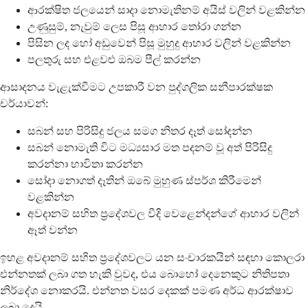
ආරක්ෂිත ජලයෙන් සාදා නොමැතිනම් අයිස් වලින් වළකින්න
උණුසුම්, නැවුම් ලෙස පිසූ ආහාර තෝරා ගන්න
පිසින ලද හෝ අඩුවෙන් පිසූ මුහුදු ආහාර වලින් වළකින්න
පලතුරු සහ එළවළු ඔබම පීල් කරන්න
ආසාදනය වැළැක්වීමට උපකාරී වන පුද්ගලික සනීපාරක්ෂක
චර්යාවන්:
සබන් සහ පිරිසිදු ජලය සමග නිතර දෑත් සෝදන්න
සබන් නොමැති විට මධ්‍යසාර මත පදනම් වූ අත් පිරිසිදු
කරන්නා භාවිතා කරන්න
සෝදා නොගත් දෑතින් ඔබේ මුහුණ ස්පර්ශ කිරීමෙන්
වළකින්න
අවදානම් සහිත ප්‍රදේශවල වීදි වෙළෙන්දන්ගේ ආහාර වලින්
ඈත් වන්න
ඉහළ අවදානම් සහිත ප්‍රදේශවලට යන සංචාරකයින් සඳහා කොලරා
එන්නතක් ලබා ගත හැකි වුවද, එය බොහෝ දෙනෙකුට නිතිපතා
නිර්දේශ නොකරයි. එන්නත වසර දෙකක් පමණ අර්ධ ආරක්ෂාව
ලබා දෙයි.