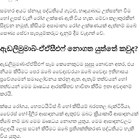
සමහර අයට ස්නායු පද්ධතියේ ගැටළු, හෘදයාබාධ උත්සන්න වීම
හෝ ලූපස් වැනි රෝග ලක්ෂණ ඇති විය හැක. මේවා කලාතුරකින්
සිදුවන නමුත්, කිසියම් අසාමාන්‍ය රෝග ලක්ෂණයක් ඇත්නම් ඔබේ
සෞඛ්‍ය සේවා සැපයුම්කරුට දැනුම් දීම වැදගත් වේ.
ඇඩලිමුමාබ්-ඒඒසීඑෆ් නොගත යුත්තේ කවුද?
ඇඩලිමුමාබ්-ඒඒසීඑෆ් සෑම කෙනෙකුටම සුදුසු නොවන අතර, එය
නියම කිරීමට පෙර ඔබේ වෛද්‍යවරයා ඔබේ වෛද්‍ය ඉතිහාසය
ප්‍රවේශමෙන් සමාලෝචනය කරනු ඇත. ඇතැම් තත්වයන් හෝ
තත්වයන් මෙම ඖෂධය ආරක්ෂිතව භාවිතා කිරීම ඉතා අවදානම්
කරයි.
ක්ෂය රෝගය, හෙපටයිටිස් බී හෝ කිසියම් බරපතල බැක්ටීරියා,
වෛරස් හෝ දිලීර ආසාදනයක් ඇතුළුව ඔබට ක්‍රියාකාරී ආසාදනයක්
තිබේ නම් ඔබ මෙම ඖෂධය නොගත යුතුය. මෙම ආසාදනවලට
ඵලදායී ලෙස සටන් කිරීමට ඔබේ ප්‍රතිශක්තිකරණ පද්ධතියට හැකි
විය යුතුය.