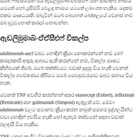
ඔබේ ෆාමසියෙන් එය ඇඩලිමුමාබ්-ඒඒසීඑෆ් යන සාමාන්‍ය නාමය
යටතේ හෝ යූසිම්රි වෙළඳ නාමය යටතේ ලබා ගත හැකිය. දෙකම
එකම ඖෂධයකි, එබැවින් ඔබේ බෙහෙත් බෝතලයේ වෙනස් නම්
ඔබ දුටුවහොත් කරදර නොවන්න.
ඇඩලිමුමාබ්-ඒඒසීඑෆ් විකල්ප
adalimumab-aacf ඔබට හොඳින් ක්‍රියා නොකරන්නේ නම් හෝ
කරදරකාරී අතුරු ආබාධ ඇති කරන්නේ නම්, විකල්ප ඖෂධ
කිහිපයක් තිබේ. ඔබේ තත්ත්වයට වඩාත් සුදුසු විය හැකි වෙනත්
විකල්ප ගවේෂණය කිරීමට ඔබේ වෛද්‍යවරයාට ඔබට සහාය විය
හැක.
වෙනත් TNF අවහිර කරන්නන් අතර etanercept (Enbrel), infliximab
(Remicade) සහ golimumab (Simponi) ඇතුළත් වේ. මේවා
adalimumab වලට සමානව ක්‍රියා කරන නමුත් සමහර පුද්ගලයින්ට
වඩා හොඳින් ඉවසිය හැකි හෝ ඇතැම් තත්වයන් සඳහා වඩාත්
ඵලදායී විය හැකිය.
TNF නොවන ජීව විද්‍යාත්මක ඖෂධ ස්වයං ප්‍රතිශක්තිකරණ