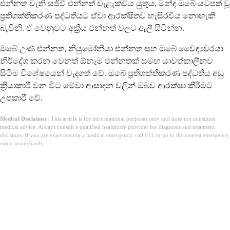
එන්නත වැනි සජීවී එන්නත් වැළැක්විය යුතුය, මන්ද ඔබේ යටපත් වූ
ප්‍රතිශක්තිකරණ පද්ධතියට ඒවා ආරක්ෂිතව හැසිරවිය නොහැකි
බැවිනි. ඒ වෙනුවට අක්‍රිය එන්නත් වලට ඇලී සිටින්න.
ඔබේ උණ එන්නත, නියුමෝනියා එන්නත සහ ඔබේ වෛද්‍යවරයා
නිර්දේශ කරන වෙනත් ඕනෑම එන්නතක් සමඟ යාවත්කාලීනව
සිටීම විශේෂයෙන් වැදගත් වේ. ඔබේ ප්‍රතිශක්තිකරණ පද්ධතිය අඩු
ක්‍රියාකාරී වන විට මේවා ආසාදන වලින් ඔබව ආරක්ෂා කිරීමට
උපකාරී වේ.
Medical Disclaimer:
This article is for informational purposes only and does not constitute
medical advice. Always consult a qualified healthcare provider for diagnosis and treatment
decisions. If you are experiencing a medical emergency, call 911 or go to the nearest emergency
room immediately.