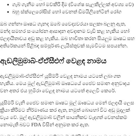
ගැබ් ගැනීම හෝ මව්කිරි දීම (විශේෂ සැලකිල්ලක් අවශ්‍ය වේ)
බහු ස්ක්ලෙරෝසිස් හෝ වෙනත් ඩිමයිලිනේටින් රෝග
ඔබ ගන්නා ඖෂධ ගැනද ඔබේ වෛද්‍යවරයා සලකා බලනු ඇත,
මන්ද සමහර සංයෝජන ආසාදන අවදානම වැඩි කළ හැකිය හෝ
ඵලදායීතාවය අඩු කළ හැකිය. ඔබ භාවිතා කරන සියලුම ඖෂධ සහ
අතිරේකයන් පිළිබඳ සම්පූර්ණ ලැයිස්තුවක් සැමවිටම සපයන්න.
ඇඩලිමුමාබ්-ඒඒසීඑෆ් වෙළඳ නාමය
ඇඩලිමුමාබ්-ඒඒසීඑෆ් යූසිම්රි වෙළඳ නාමය යටතේ ලබා ගත
හැකිය. මෙය මුල් ඇඩලිමුමාබ් ඖෂධයේ ජෛව සමාන අනුවාදය
වන අතර එය හුමිරා වෙළඳ නාමය යටතේ අලෙවි කෙරේ.
යූසිම්රි වැනි ජෛව සමාන ඖෂධ මුල් ඖෂධය මෙන් ඵලදායී ලෙස
ක්‍රියා කිරීමට නිර්මාණය කර ඇත, නමුත් බොහෝ විට අඩු මුදලක්
වැය වේ. මුල් ඇඩලිමුමාබ් වලින් සායනිකව වැදගත් වෙනස්කම්
නොමැති බවට FDA විසින් අනුමත කර ඇත.