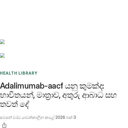
Benchmarks
Stories
FAQ
Sign up / Log in
HEALTH LIBRARY
Adalimumab-aacf යනු කුමක්ද:
භාවිතයන්, මාත්‍රාව, අතුරු ආබාධ සහ
තවත් දේ
අවසන් වරට යාවත්කාලීන කළේ
2026 බක් 3