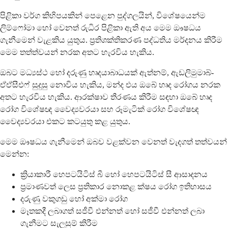
පිළිකා වර්ග කිහිපයකින් පෙළෙන පුද්ගලයින්, විශේෂයෙන්ම
ලිම්ෆෝමා හෝ වෙනත් රුධිර පිළිකා ඇති අය මෙම ඖෂධය
ගැනීමෙන් වැළකිය යුතුය. ප්‍රතිශක්තිකරණ පද්ධතිය මර්දනය කිරීම
මෙම තත්ත්වයන් නරක අතට හැරවිය හැකිය.
ඔබට මධ්‍යස්ථ හෝ දරුණු හෘදයාබාධයක් ඇත්නම්, ඇඩලිමුමාබ්-
ඒඒසීඑෆ් සුදුසු නොවිය හැකිය, මන්ද එය ඔබේ හෘද රෝගය නරක
අතට හැරවිය හැකිය. ආරක්ෂාව තීරණය කිරීම සඳහා ඔබේ හෘද
රෝග විශේෂඥ වෛද්‍යවරයා සහ රූමැටික් රෝග විශේෂඥ
වෛද්‍යවරයා එකට කටයුතු කළ යුතුය.
මෙම ඖෂධය ගැනීමෙන් ඔබව වළක්වන වෙනත් වැදගත් තත්වයන්
මෙන්න:
ක්‍රියාකාරී හෙපටයිටිස් බී හෝ හෙපටයිටිස් සී ආසාදනය
ප්‍රමාණවත් ලෙස ප්‍රතිකාර නොකළ ක්ෂය රෝග ඉතිහාසය
දරුණු වකුගඩු හෝ අක්මා රෝග
මෑතකදී ලබාගත් සජීවී එන්නත් හෝ සජීවී එන්නත් ලබා
ගැනීමට සැලසුම් කිරීම