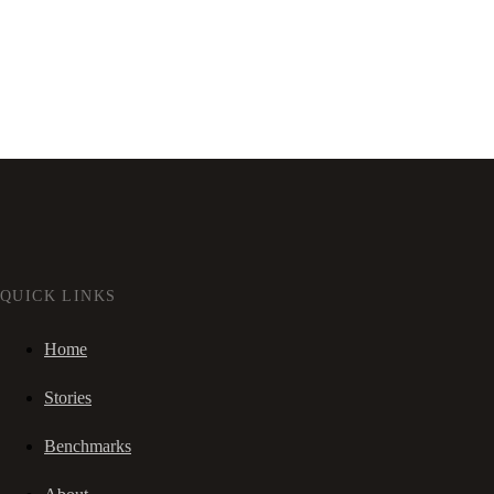
QUICK LINKS
Home
Stories
Benchmarks