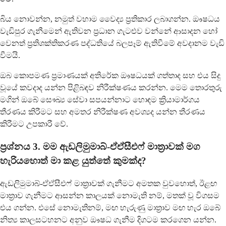
බිය නොවන්න, නමුත් වහාම වෛද්‍ය ප්‍රතිකාර ලබාගන්න. ඖෂධය
වැඩිපුර ගැනීමෙන් ඇතිවන ප්‍රධාන ගැටළුව වන්නේ ආසාදන හෝ
වෙනත් ප්‍රතිශක්තිකරණ පද්ධතියේ බලපෑම් ඇතිවීමේ අවදානම වැඩි
වීමයි.
ඔබ කොපමණ ප්‍රමාණයක් අතිරේක ඖෂධයක් ගත්තාද සහ එය සිදු
වූයේ කවදාද යන්න පිළිබඳව නිරීක්ෂණය කරන්න. මෙම තොරතුරු
මගින් ඔබේ සෞඛ්‍ය සේවා සපයන්නාට හොඳම ක්‍රියාමාර්ගය
තීරණය කිරීමට සහ අමතර නිරීක්ෂණ අවශ්‍යද යන්න තීරණය
කිරීමට උපකාරී වේ.
ප්‍රශ්නය 3. මම ඇඩලිමුමාබ්-ඒඒසීඑෆ් මාත්‍රාවක් මග
හැරියහොත් මා කළ යුත්තේ කුමක්ද?
ඇඩලිමුමාබ්-ඒඒසීඑෆ් මාත්‍රාවක් ගැනීමට අමතක වුවහොත්, ඊළඟ
මාත්‍රාව ගැනීමට ආසන්න කාලයක් නොමැති නම්, මතක් වූ විගසම
එය ගන්න. එසේ නොමැතිනම්, මඟ හැරුණු මාත්‍රාව මඟ හැර ඔබේ
නිත්‍ය කාලසටහනට අනුව ඖෂධ ගැනීම දිගටම කරගෙන යන්න.