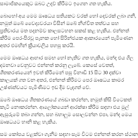
සාමාජිකයෙකුට ඔබට උදව් කිරීමට ඉගෙන ගත හැකිය.
බොහෝ අය මෙම ඖෂධය සතියකට වරක් හෝ දෙවරක් ලබා ගනී,
නමුත් ඔබේ වෛද්‍යවරයා විසින් ඔබේ නිශ්චිත තත්වය සහ
ප්‍රතිචාරය මත පදනම්ව කාලසටහන සකස් කළ හැකිය. එන්නත්
කිරීම පෙර-පිරවූ පෑනක හෝ සිරින්ජයක ආකාරයෙන් පැමිණෙන
අතර එමඟින් ක්‍රියාවලිය පහසු කරයි.
මෙම ඖෂධය ආහාර සමඟ හෝ නැතිව ගත හැකිය, මන්ද එය ගිල
දමනවා වෙනුවට එන්නත් කරනු ලැබේ. කෙසේ වෙතත්,
ශීතකරණයෙන් ඉවත් කිරීමෙන් පසු විනාඩි 15 සිට 30 දක්වා
කාලයක් ගත වන අතර, එන්නත් කිරීමට පෙර ඖෂධය කාමර
උෂ්ණත්වයට පැමිණීමට ඉඩ දීම වැදගත් වේ.
ඔබේ ඖෂධය ශීතකරණයේ ගබඩා කරන්න, නමුත් කිසි විටෙකත්
කැටි නොකරන්න. ආලෝකයෙන් ආරක්ෂා කිරීම සඳහා එය මුල්
ඇසුරුමේ තබා ගන්න, සහ බහාලුම සොලවන්න එපා, මන්ද මෙය
ඖෂධයට හානි කළ හැකිය.
සම කෝපය වළක්වා ගැනීම සඳහා සෑම විටම එන්නත් කරන ස්ථාන