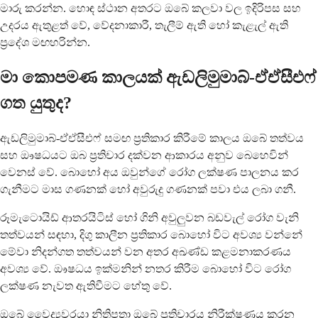
මාරු කරන්න. හොඳ ස්ථාන අතරට ඔබේ කලවා වල ඉදිරිපස සහ
උදරය ඇතුළත් වේ, වේදනාකාරී, තැලීම් ඇති හෝ කැළැල් ඇති
ප්‍රදේශ මඟහරින්න.
මා කොපමණ කාලයක් ඇඩලිමුමාබ්-ඒඒසීඑෆ්
ගත යුතුද?
ඇඩලිමුමාබ්-ඒඒසීඑෆ් සමඟ ප්‍රතිකාර කිරීමේ කාලය ඔබේ තත්වය
සහ ඖෂධයට ඔබ ප්‍රතිචාර දක්වන ආකාරය අනුව බෙහෙවින්
වෙනස් වේ. බොහෝ අය ඔවුන්ගේ රෝග ලක්ෂණ පාලනය කර
ගැනීමට මාස ගණනක් හෝ අවුරුදු ගණනක් පවා එය ලබා ගනී.
රූමැටොයිඩ් ආතරයිටිස් හෝ ගිනි අවුලුවන බඩවැල් රෝග වැනි
තත්වයන් සඳහා, දිගු කාලීන ප්‍රතිකාර බොහෝ විට අවශ්‍ය වන්නේ
මේවා නිදන්ගත තත්වයන් වන අතර අඛණ්ඩ කළමනාකරණය
අවශ්‍ය වේ. ඖෂධය ඉක්මනින් නතර කිරීම බොහෝ විට රෝග
ලක්ෂණ නැවත ඇතිවීමට හේතු වේ.
ඔබේ වෛද්‍යවරයා නිතිපතා ඔබේ ප්‍රතිචාරය නිරීක්ෂණය කරන