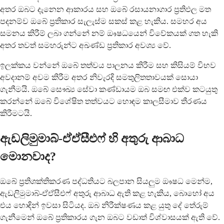
අතර ඔබට දැනෙන ආකාරය සහ ඔබේ රසායනාගාර ප්‍රතිඵල මත
පදනම්ව ඔබේ ප්‍රතිකාර සැලැස්ම සකස් කළ හැකිය. සමහර අය
සමනය කිරීම් ලබා ගන්නේ නම් ඖෂධයෙන් විවේකයක් ගත හැකි
අතර තවත් සමහරුන්ට අඛණ්ඩ ප්‍රතිකාර අවශ්‍ය වේ.
ඉලක්කය වන්නේ ඔබේ තත්වය පාලනය කිරීම සහ කිසියම් විභව
අවදානම් අවම කිරීම අතර නිවැරදි සමතුලිතතාවයක් සොයා
ගැනීමයි. ඔබේ සෞඛ්‍ය සේවා කණ්ඩායම ඔබ සමඟ එක්ව කටයුතු
කරන්නේ ඔබේ විශේෂිත තත්වයට හොඳම කාලසීමාව තීරණය
කිරීමටයි.
ඇඩලිමුමාබ්-ඒඒසීඑෆ් හි අතුරු ආබාධ
මොනවාද?
ඔබේ ප්‍රතිශක්තිකරණ පද්ධතියට බලපාන සියලුම ඖෂධ මෙන්ම,
ඇඩලිමුමාබ්-ඒඒසීඑෆ් අතුරු ආබාධ ඇති කළ හැකිය, බොහෝ අය
එය හොඳින් ඉවසා සිටියද. ඔබ නිරීක්ෂණය කළ යුතු දේ තේරුම්
ගැනීමෙන් ඔබේ ප්‍රතිකාරය ගැන ඔබට වඩාත් විශ්වාසයක් ඇති වේ.