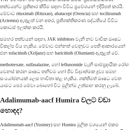
තත්වයන්ට ප්‍රතිකාර කිරීම සඳහා විවිධ ප්‍රවේශයන් ඉදිරිපත් කරයි.
මේවාට rituximab (Rituxan), abatacept (Orencia) සහ tocilizumab
(Actemra) ඇතුළත් වන අතර, ප්‍රතිශක්තිකරණ පද්ධතියේ විවිධ
කොටස් ඉලක්ක කරයි.
සමහර තත්වයන් සඳහා, JAK inhibitors වැනි නව වාචික ඖෂධ
විකල්ප විය හැකිය. මේවාට එන්නත් වෙනුවට පෙති ආකාරයෙන්
එන tofacitinib (Xeljanz) සහ baricitinib (Olumiant) ඇතුළත් වේ.
methotrexate, sulfasalazine, හෝ leflunomide වැනි සාම්ප්‍රදායික රෝග
වෙනස් කරන ඖෂධ තනිවම හෝ ජීව විද්‍යාත්මක ද්‍රව්‍ය සමඟ
සංයෝජනයක් ලෙස භාවිතා කළ හැකිය. ශක්තිමත් ඖෂධ වෙත
යාමට පෙර මේවා බොහෝ විට මුලින්ම උත්සාහ කරනු ලැබේ.
Adalimumab-aacf Humira වලට වඩා
හොඳද?
Adalimumab-aacf (Yusimry) සහ Humira මූලික වශයෙන් එකම