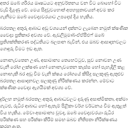
අතර ඔබේ ශරීරය ඖෂධයට අනුවර්තනය වන විට බොහෝ විට
වැඩි දියුණු වේ. මෙය සිදුවුවහොත් අපහසුතාවයන් අවම කර
ගැනීමට ඔබේ වෛද්‍යවරයාට උපදෙස් දිය හැකිය.
බරපතල අතුරු ආබාධ අඩු වශයෙන් දක්නට ලැබෙන නමුත් ක්ෂණික
වෛද්‍ය ප්‍රතිකාර අවශ්‍ය වේ. ඇඩලිමුමාබ්-ඒඒසීඑෆ් ඔබේ
ප්‍රතිශක්තිකරණ පද්ධතියට බලපාන බැවින්, එය ඔබව ආසාදනවලට
ගොදුරු වීමට ඉඩ ඇත.
නොනැවතෙන උණ, අසාමාන්‍ය තෙහෙට්ටුව, සුව නොවන උණ
වැනි රෝග ලක්ෂණ හෝ නොනැවතෙන කැස්ස හෝ පැහැදිලි කළ
නොහැකි බර අඩු වීම වැනි ක්ෂය රෝගයේ කිසිදු සලකුණු ඇතුළුව
බරපතල ආසාදනවල සලකුණු නිරීක්ෂණය කරන්න. මේවාට
ක්ෂණික වෛද්‍ය ඇගයීමක් අවශ්‍ය වේ.
දුර්ලභ නමුත් බරපතල අතුරු ආබාධවලට දරුණු අසාත්මිකතා, අක්මා
ගැටළු, රුධිර ආබාධ හෝ ඇතැම් පිළිකා වර්ග වර්ධනය වීම ඇතුළත්
විය හැකිය. මේවා අසාමාන්‍ය වුවද, ඔබේ වෛද්‍යවරයා රුධිර
පරීක්ෂණ සහ පරීක්ෂා කිරීම් සමඟ ඔබව නිතිපතා නිරීක්ෂණය
කරනු ඇත.