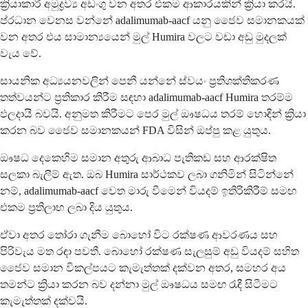
ක්‍රියාකාරී අමුද්‍රව්‍ය අඩංගු වන අතර එකම ආකාරයකින් ක්‍රියා කරයි.
ප්රධාන වෙනස වන්නේ adalimumab-aacf යනු ජෛව සමානකයක්
වන අතර එය සාමාන්‍යයෙන් මුල් Humira වලට වඩා අඩු මුදලක්
වැය වේ.
සායනික අධ්‍යයනවලින් පෙනී යන්නේ ස්වයං ප්‍රතිශක්තිකරණ
තත්වයන්ට ප්‍රතිකාර කිරීම සඳහා adalimumab-aacf Humira තරම්ම
ඵලදායී බවයි. අනුමත කිරීමට පෙර මුල් ඖෂධය තරම් හොඳින් ක්‍රියා
කරන බව ජෛව සමානකයන් FDA විසින් ඔප්පු කළ යුතුය.
ඖෂධ දෙකෙහිම සමාන අතුරු ආබාධ පැතිකඩ සහ ආරක්ෂිත
සලකා බැලීම් ඇත. ඔබ Humira සාර්ථකව ලබා ගනිමින් සිටින්නේ
නම්, adalimumab-aacf වෙත මාරු වීමෙන් වියදම් ඉතිරිකිරීම් සමඟ
එකම ප්‍රතිලාභ ලබා දිය යුතුය.
ඒවා අතර තෝරා ගැනීම බොහෝ විට රක්ෂණ ආවරණය සහ
පිරිවැය මත රඳා පවතී. බොහෝ රක්ෂණ සැලසුම් අඩු වියදම් සහිත
ජෛව සමාන විකල්පයට කැමැත්තක් දක්වන අතර, සමහර අය
තමන්ට ක්‍රියා කරන බව දන්නා මුල් ඖෂධය සමඟ රැඳී සිටීමට
කැමැත්තක් දක්වයි.