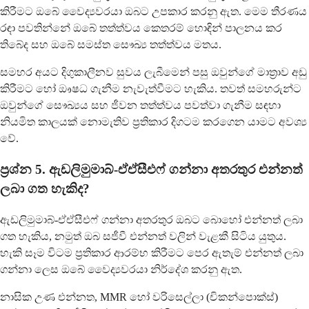
කිරීමට ඔබේ වෛද්‍යවරයා ඔබට උපකාර කරනු ඇත. මෙම තීරණය
රඳා පවතින්නේ ඔබේ තත්ත්වය කෙතරම් හොඳින් පාලනය කර
තිබේද සහ ඔබේ සමස්ත සෞඛ්‍ය තත්ත්වය මතය.
සමහර අයට දිගුකාලීනව සුවය ලැබීමෙන් පසු ඔවුන්ගේ මාත්‍රාව අඩු
කිරීමට හෝ ඖෂධ ගැනීම නැවැත්වීමට හැකිය. තවත් සමහරුන්ට
ඔවුන්ගේ සෞඛ්‍යය සහ ජීවන තත්ත්වය පවත්වා ගැනීම සඳහා
නියමිත කාලයක් නොමැතිව ප්‍රතිකාර දිගටම කරගෙන යාමට අවශ්‍ය
වේ.
ප්‍රශ්න 5. ඇඩලිමුමාබ්-ඒඒසීඑෆ් ගන්නා අතරතුර එන්නත්
ලබා ගත හැකිද?
ඇඩලිමුමාබ්-ඒඒසීඑෆ් ගන්නා අතරතුර ඔබට බොහෝ එන්නත් ලබා
ගත හැකිය, නමුත් ඔබ සජීවී එන්නත් වලින් වැළකී සිටිය යුතුය.
හැකි සෑම විටම ප්‍රතිකාර ආරම්භ කිරීමට පෙර ඇතැම් එන්නත් ලබා
ගන්නා ලෙස ඔබේ වෛද්‍යවරයා නිර්දේශ කරනු ඇත.
නාසික උණ එන්නත, MMR හෝ වරිසෙල්ලා (චිකන්පොක්ස්)