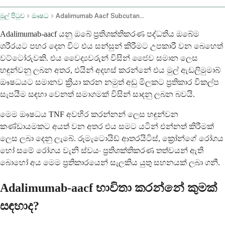
මුල් පිටුව
ඖෂධ
Adalimumab Aacf Subcutaneous Route
Adalimumab-aacf යනු ඔබේ ප්‍රතිශක්තිකරණ පද්ධතිය ඔබේම
ශරීරයට පහර දෙන විට එය සන්සුන් කිරීමට උපකාරී වන බෙහෙත්
වට්ටෝරුවකි. එය වෛද්‍යවරුන් විසින් ජෛව සමාන ලෙස
හඳුන්වනු ලබන අතර, එයින් අදහස් කරන්නේ එය මුල් ඇඩලිමුමාබ්
ඖෂධයට සමානව ක්‍රියා කරන නමුත් අඩු මිලකට ප්‍රතිකාර විකල්ප
සැපයීම සඳහා වෙනත් සමාගමක් විසින් සාදනු ලබන බවයි.
මෙම ඖෂධය TNF අවහිර කරන්නන් ලෙස හඳුන්වන
කණ්ඩායමකට අයත් වන අතර එය සමට යටින් එන්නත් කිරීමක්
ලෙස ලබා දෙනු ලැබේ. රූමැටොයිඩ් ආතරයිටිස්, ක්‍රෝන්ගේ රෝගය
හෝ සමේ රෝගය වැනි ස්වයං ප්‍රතිශක්තිකරණ තත්වයන් ඇති
බොහෝ අය මෙම ප්‍රතිකාරයෙන් සැලකිය යුතු සහනයක් ලබා ගනී.
Adalimumab-aacf භාවිතා කරන්නේ කුමක්
සඳහාද?