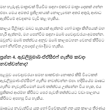
මඟ හැරුණු මාත්‍රාවක් පියවීම සඳහා එකවර මාත්‍රා දෙකක් ගන්න
එපා. මෙය අමතර ප්‍රතිලාභයක් නොලැබෙන අතර අතුරු ආබාධ
ඇතිවීමේ අවදානම වැඩි කළ හැකිය.
කාලය පිළිබඳව ඔබට සැකයක් ඇත්නම් හෝ මාත්‍රා කිහිපයක් මඟ
හැරී ඇත්නම්, මග පෙන්වීම සඳහා ඔබේ වෛද්‍යවරයා අමතන්න.
ඔවුන්ට ඔබේ තත්ත්වය අනුව ඔබේ කාලසටහන වෙනස් කිරීමට
හෝ නිශ්චිත උපදෙස් ලබා දීමට හැකිය.
ප්‍රශ්න 4. ඇඩලිමුමාබ්-ඒඒසීඑෆ් ගැනීම කවදා
නවත්වන්නද?
පළමුව වෛද්‍යවරයා සමඟ සාකච්ඡා නොකර කිසි විටෙකත්
ඇඩලිමුමාබ්-ඒඒසීඑෆ් ගැනීම නවත්වන්න එපා. හදිසියේම ඖෂධ
ගැනීම නැවැත්වීමෙන් ඔබේ තත්ත්වය උත්සන්න විය හැක, එය
ප්‍රතිකාර ආරම්භ කිරීමට පෙර පැවති තත්ත්වයට වඩා පාලනය
කිරීමට අපහසු විය හැකිය.
ඖෂධය නැවැත්විය යුතු හෝ විවේකයක් ගත යුතු කාලය තීරණය