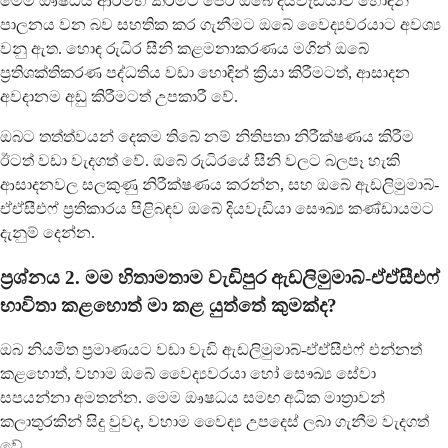
මෙම ඖෂධය ආරම්භ කිරීමට පෙර ඔබේ දියවැඩියාව හොඳින්
පාලනය වන බව සහතික කර ගැනීමට ඔබේ වෛද්‍යවරයාට අවශ්‍ය
වනු ඇත. හොඳ රුධිර සීනි කළමනාකරණය මගින් ඔබේ
ප්‍රතිශක්තිකරණ පද්ධතිය වඩා හොඳින් ක්‍රියා කිරීමටත්, ආසාදන
අවදානම අඩු කිරීමටත් උපකාරී වේ.
ඔබට තත්ත්වයන් දෙකම තිබේ නම් නිතිපතා නිරීක්ෂණය කිරීම
ඊටත් වඩා වැදගත් වේ. ඔබේ රුධිරයේ සීනි වලට බලපෑ හැකි
ආසාදනවල සලකුණු නිරීක්ෂණය කරන්න, සහ ඔබේ ඇඩලිමුමාබ්-
ඒඒසීඑෆ් ප්‍රතිකාරය පිළිබඳව ඔබේ දියවැඩියා සෞඛ්‍ය කණ්ඩායමට
දැනුම් දෙන්න.
ප්‍රශ්නය 2. මම හිතාමතාම වැඩිපුර ඇඩලිමුමාබ්-ඒඒසීඑෆ්
භාවිතා කළහොත් මා කළ යුත්තේ කුමක්ද?
ඔබ නියමිත ප්‍රමාණයට වඩා වැඩි ඇඩලිමුමාබ්-ඒඒසීඑෆ් එන්නත්
කළහොත්, වහාම ඔබේ වෛද්‍යවරයා හෝ සෞඛ්‍ය සේවා
සපයන්නා අමතන්න. මෙම ඖෂධය සමඟ අධික මාත්‍රාවන්
කලාතුරකින් සිදු වුවද, වහාම වෛද්‍ය උපදෙස් ලබා ගැනීම වැදගත්
වේ.