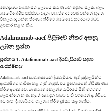
වෛද්‍යමය සාධක සහ මූල්‍යමය කරුණු යන දෙකම සලකා බලා,
ඔබේ විශේෂිත තත්ත්වය සඳහා වඩාත්ම අර්ථවත් වන්නේ කුමන
විකල්පයද යන්න තීරණය කිරීමට ඔබේ වෛද්‍යවරයාට ඔබට
උපකාර කළ හැකිය.
Adalimumab-aacf පිළිබඳව නිතර අසනු
ලබන ප්‍රශ්න
ප්‍රශ්නය 1. Adalimumab-aacf දියවැඩියාව සඳහා
ආරක්ෂිතද?
Adalimumab-aacf සාමාන්‍යයෙන් දියවැඩියාව ඇති පුද්ගලයින්ට
ආරක්ෂිතව භාවිතා කළ හැකි නමුත්, එය ප්‍රවේශමෙන් නිරීක්ෂණය
කිරීම අවශ්‍ය වේ. ඖෂධයම කෙලින්ම රුධිරයේ සීනි මට්ටමට
බලපාන්නේ නැත, නමුත් ආසාදන (ඔබට වැඩි වශයෙන් ඇතිවීමට
ඉඩ ඇත) දියවැඩියාව පාලනය කිරීම දුෂ්කර කළ හැකිය.