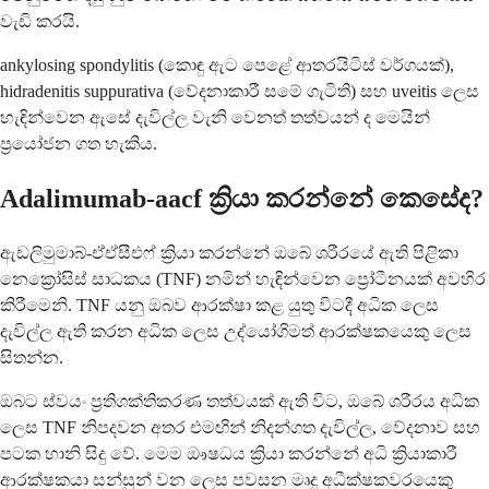
වැඩි කරයි.
ankylosing spondylitis (කොඳු ඇට පෙළේ ආතරයිටිස් වර්ගයක්),
hidradenitis suppurativa (වේදනාකාරී සමේ ගැටිති) සහ uveitis ලෙස
හැඳින්වෙන ඇසේ දැවිල්ල වැනි වෙනත් තත්වයන් ද මෙයින්
ප්‍රයෝජන ගත හැකිය.
Adalimumab-aacf ක්‍රියා කරන්නේ කෙසේද?
ඇඩලිමුමාබ්-ඒඒසීඑෆ් ක්‍රියා කරන්නේ ඔබේ ශරීරයේ ඇති පිළිකා
නෙක්‍රෝසිස් සාධකය (TNF) නමින් හැඳින්වෙන ප්‍රෝටීනයක් අවහිර
කිරීමෙනි. TNF යනු ඔබව ආරක්ෂා කළ යුතු විටදී අධික ලෙස
දැවිල්ල ඇති කරන අධික ලෙස උද්යෝගිමත් ආරක්ෂකයෙකු ලෙස
සිතන්න.
ඔබට ස්වයං ප්‍රතිශක්තිකරණ තත්වයක් ඇති විට, ඔබේ ශරීරය අධික
ලෙස TNF නිපදවන අතර එමඟින් නිදන්ගත දැවිල්ල, වේදනාව සහ
පටක හානි සිදු වේ. මෙම ඖෂධය ක්‍රියා කරන්නේ අධි ක්‍රියාකාරී
ආරක්ෂකයා සන්සුන් වන ලෙස පවසන මෘදු අධීක්ෂකවරයෙකු