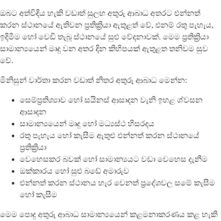
ඔබට අත්විඳිය හැකි වඩාත් සුලභ අතුරු ආබාධ අතරට එන්නත්
කරන ස්ථානයේ ඇතිවන ප්‍රතික්‍රියා ඇතුළත් වේ, එනම් රතු පැහැය,
ඉදිමීම හෝ වෙඩි තැබූ ස්ථානයේ සුළු වේදනාවක්. මෙම ප්‍රතික්‍රියා
සාමාන්‍යයෙන් මෘදු වන අතර දින කිහිපයක් ඇතුළත තනිවම සුව
වේ.
මිනිසුන් වාර්තා කරන වඩාත් නිතර අතුරු ආබාධ මෙන්න:
සෙම්ප්‍රතිශ්‍යාව හෝ සයිනස් ආසාදන වැනි ඉහළ ශ්වසන
ආසාදන
සාමාන්‍යයෙන් මෘදු හෝ මධ්‍යස්ථ හිසරදය
රතු පැහැය හෝ කැසීම ඇතුළු එන්නත් කරන ස්ථානයේ
ප්‍රතික්‍රියා
වෙහෙසකර බවක් හෝ සාමාන්‍යයට වඩා වෙහෙස දැනීම
ඔක්කාරය හෝ සුළු බඩේ අමාරුව
එන්නත් කරන ස්ථානය හැර වෙනත් ප්‍රදේශවල සමේ කැසීම
හෝ කැසීම
මෙම පොදු අතුරු ආබාධ සාමාන්‍යයෙන් කළමනාකරණය කළ හැකි