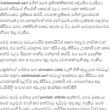
Adalimumab-aacf මගින් ඔබේ ප්‍රතිශක්තිකරණ පද්ධතිය වැරදියට
ඔබේ ශරීරයේ නිරෝගී කොටස් වලට පහර දෙන තත්වයන්
කිහිපයකට ප්‍රතිකාර කරයි. වෙනත් ප්‍රතිකාර මගින් ප්‍රමාණවත්
සහනයක් ලබා නොදුන්නේ නම් හෝ ඔබේ රෝග ලක්ෂණ පාලනය
කිරීමට ඔබට ශක්තිමත් ඖෂධ අවශ්‍ය වූ විට ඔබේ වෛද්‍යවරයා එය
නියම කළ හැකිය.
මෙම ඖෂධය රූමැටොයිඩ් ආතරයිටිස් සඳහා බහුලව භාවිතා වන
අතර, එය සන්ධි වේදනාව සහ ඉදිමීම අඩු කිරීමට උපකාරී වන අතර
සන්ධි වලට සිදුවන හානිය මන්දගාමී කරයි. එය ඔබේ දෛනික
සුවපහසුව සහ සංචලනය තුළ සැබෑ වෙනසක් ඇති කළ හැකිය.
ක්‍රෝන්ගේ රෝගය සහ ulcerative colitis වැනි ගිනි අවුලුවන බඩවැල්
රෝග සඳහා, adalimumab-aacf බඩවැල් ආස්තරය සුව කිරීමට සහ
වේදනාකාරී දැල්වීම් අඩු කිරීමට උපකාරී වේ. බොහෝ අය අඩු
වැසිකිලි සංචාර සහ අඩු උදර කැක්කුම අත්විඳිති.
ඔබට සමේ රෝගය හෝ psoriatic arthritis ඇත්නම්, මෙම ඖෂධය
සමේ පැල්ලම් ඉවත් කර සන්ධිවල දැවිල්ල අඩු කළ හැකිය. සමේ
පෙනුමෙහි දියුණුව බොහෝ විට ශාරීරික සහනය සමඟ විශ්වාසය