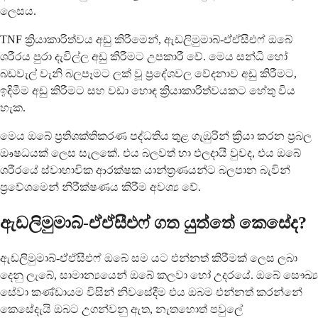
ලෙසය.
TNF ක්‍රියාකාරිත්වය අඩු කිරීමෙන්, ඇඩලිමුමාබ්-ඒඒසීඑෆ් ඔබේ
ශරීරය පුරා දැවිල්ල අඩු කිරීමට උපකාරී වේ. මෙය සන්ධි හෝ
බඩවැල් වැනි බලපෑමට ලක් වූ ප්‍රදේශවල වේදනාව අඩු කිරීමට,
ඉදිමීම අඩු කිරීමට සහ වඩා හොඳ ක්‍රියාකාරිත්වයකට හේතු විය
හැක.
මෙය ඔබේ ප්‍රතිශක්තිකරණ පද්ධතිය තුළ ගැඹුරින් ක්‍රියා කරන ප්‍රබල
ඖෂධයක් ලෙස සැලකේ. එය බලවත් හා ඵලදායී වුවද, එය ඔබේ
ශරීරයේ ස්වාභාවික ආරක්ෂක යාන්ත්‍රණයන්ට බලපාන බැවින්
ප්‍රවේශමෙන් නිරීක්ෂණය කිරීම අවශ්‍ය වේ.
ඇඩලිමුමාබ්-ඒඒසීඑෆ් ගත යුත්තේ කෙසේද?
ඇඩලිමුමාබ්-ඒඒසීඑෆ් ඔබේ සම යට එන්නත් කිරීමක් ලෙස ලබා
දෙනු ලැබේ, සාමාන්‍යයෙන් ඔබේ කලවා හෝ උදරයේ. ඔබේ සෞඛ්‍ය
සේවා කණ්ඩායම විසින් නිවසේදීම එය ඔබම එන්නත් කරන්නේ
කෙසේදැයි ඔබට උගන්වනු ඇත, නැතහොත් පවුලේ