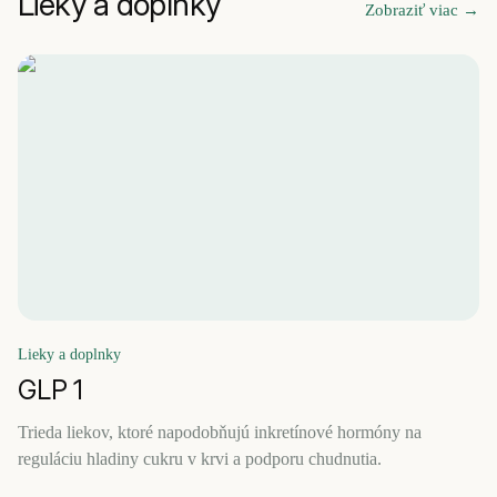
Lieky a doplnky
Zobraziť viac
→
Lieky a doplnky
GLP 1
Trieda liekov, ktoré napodobňujú inkretínové hormóny na
reguláciu hladiny cukru v krvi a podporu chudnutia.