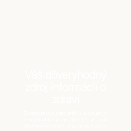
Benchmarks
Stories
FAQ
Sign up / Log in
Váš dôveryhodný
zdroj informácií o
zdraví
Získajte prístup k spoľahlivým a aktuálnym
lekárskym informáciám, aby ste mohli robiť
informované rozhodnutia o svojom zdraví