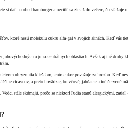
e si dať na obed hamburger a necítiť sa zle až do večere, čo sťažuje 
šťov, ktoré nesú molekulu cukru alfa-gal v svojich slinách. Keď vás ti
 juhovýchodných a juho-centrálnych oblastiach. Avšak aj iné druhy kli
rálii.
dníctvom uhryznutia kliešťom, tento cukor považuje za hrozbu. Keď nes
väčšine cicavcov, a preto hovädzie, bravčové, jahňacie a iné červené m
 Vedci stále skúmajú, prečo sa niektorí ľudia stanú alergickými, zatiaľ
l?