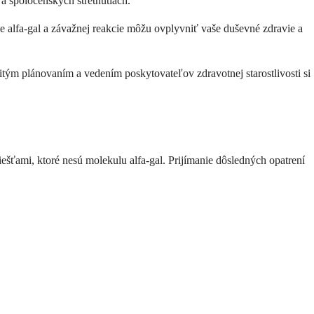
a spoločenských stretnutiach.
 alfa-gal a závažnej reakcie môžu ovplyvniť vaše duševné zdravie a
žitým plánovaním a vedením poskytovateľov zdravotnej starostlivosti si
ešťami, ktoré nesú molekulu alfa-gal. Prijímanie dôsledných opatrení