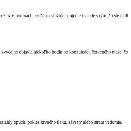
 až 6 hodinách, čo často sťažuje spojenie reakcie s tým, čo ste jedli
sa zvyčajne objavia niekoľko hodín po konzumácii červeného mäsa, čo
siahly opuch, pokles krvného tlaku, závraty alebo stratu vedomia.