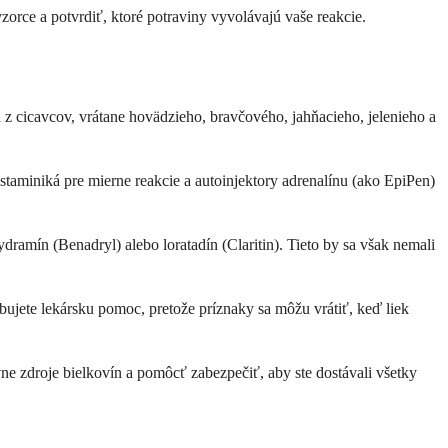
orce a potvrdiť, ktoré potraviny vyvolávajú vaše reakcie.
 cicavcov, vrátane hovädzieho, bravčového, jahňacieho, jelenieho a
taminiká pre mierne reakcie a autoinjektory adrenalínu (ako EpiPen)
ramín (Benadryl) alebo loratadín (Claritin). Tieto by sa však nemali
ebujete lekársku pomoc, pretože príznaky sa môžu vrátiť, keď liek
 zdroje bielkovín a pomôcť zabezpečiť, aby ste dostávali všetky