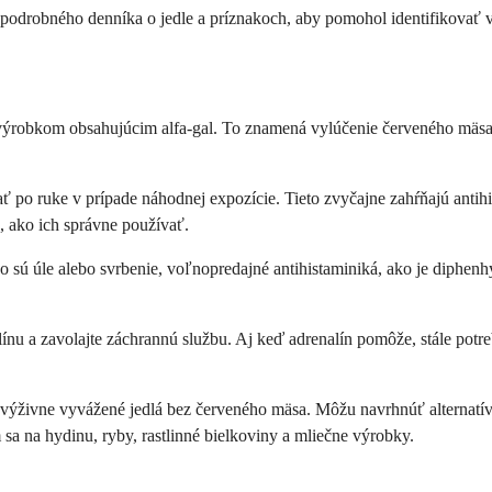
 podrobného denníka o jedle a príznakoch, aby pomohol identifikovať vz
výrobkom obsahujúcim alfa-gal. To znamená vylúčenie červeného mäsa z
po ruke v prípade náhodnej expozície. Tieto zvyčajne zahŕňajú antihis
eť, ako ich správne používať.
sú úle alebo svrbenie, voľnopredajné antihistaminiká, ako je diphenhyd
línu a zavolajte záchrannú službu. Aj keď adrenalín pomôže, stále potr
živne vyvážené jedlá bez červeného mäsa. Môžu navrhnúť alternatívne
sa na hydinu, ryby, rastlinné bielkoviny a mliečne výrobky.