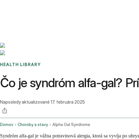
Benchmarks
Stories
FAQ
Sign up / Log in
HEALTH LIBRARY
Čo je syndróm alfa-gal? Prí
Naposledy aktualizované
17. februára 2025
Domov
Choroby a stavy
Alpha Gal Syndrome
Syndróm alfa-gal je vážna potravinová alergia, ktorá sa vyvíja po uhr