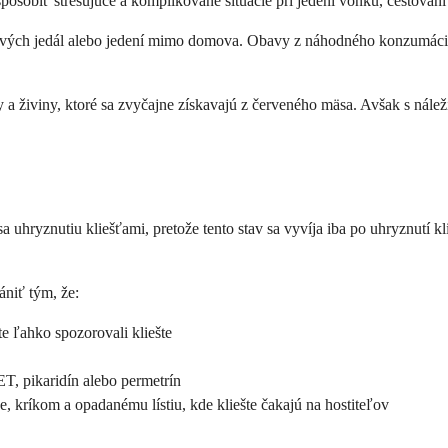
sobiť stresujúce a komplikované situácie pri jedení vonku, cestovaní 
 nových jedál alebo jedení mimo domova. Obavy z náhodného konzumácie
y a živiny, ktoré sa zvyčajne získavajú z červeného mäsa. Avšak s nále
hryznutiu kliešťami, pretože tento stav sa vyvíja iba po uhryznutí kli
ániť tým, že:
te ľahko spozorovali kliešte
T, pikaridín alebo permetrín
, kríkom a opadanému lístiu, kde kliešte čakajú na hostiteľov