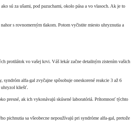
, ako sú za ušami, pod pazuchami, okolo pása a vo vlasoch. Ak je to
e nahor s rovnomerným tlakom. Potom vyčistite miesto uhryznutia a
h protilátok vo vašej krvi. Váš lekár začne detailným zistením vašich
y, syndróm alfa-gal zvyčajne spôsobuje oneskorené reakcie 3 až 6
uhryzol kliešť.
oko presné, ak ich vykonávajú skúsené laboratóriá. Prítomnosť týchto
ného pichnutia sa všeobecne nepoužívajú pri syndróme alfa-gal, pretože