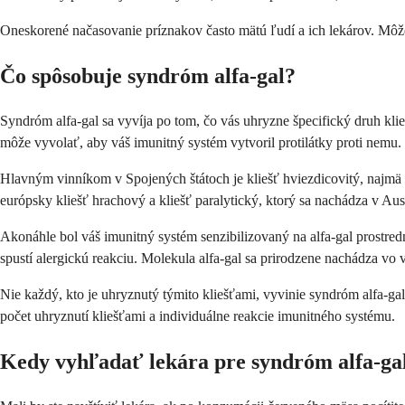
Oneskorené načasovanie príznakov často mätú ľudí a ich lekárov. Môžet
Čo spôsobuje syndróm alfa-gal?
Syndróm alfa-gal sa vyvíja po tom, čo vás uhryzne špecifický druh klie
môže vyvolať, aby váš imunitný systém vytvoril protilátky proti nemu.
Hlavným vinníkom v Spojených štátoch je kliešť hviezdicovitý, najmä v
európsky kliešť hrachový a kliešť paralytický, ktorý sa nachádza v Aust
Akonáhle bol váš imunitný systém senzibilizovaný na alfa-gal prostre
spustí alergickú reakciu. Molekula alfa-gal sa prirodzene nachádza vo 
Nie každý, kto je uhryznutý týmito kliešťami, vyvinie syndróm alfa-gal.
počet uhryznutí kliešťami a individuálne reakcie imunitného systému.
Kedy vyhľadať lekára pre syndróm alfa-ga