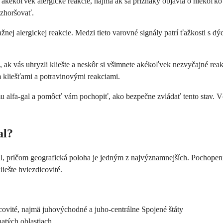
e akékoľvek alergické reakcie, najmä ak sa príznaky objavia o niekoľk
 zhoršovať.
j alergickej reakcie. Medzi tieto varovné signály patrí ťažkosti s dýc
i, ak vás uhryzli kliešte a neskôr si všimnete akékoľvek nezvyčajné r
 kliešťami a potravinovými reakciami.
u alfa-gal a pomôcť vám pochopiť, ako bezpečne zvládať tento stav. V
al?
l, pričom geografická poloha je jedným z najvýznamnejších. Pochopen
liešte hviezdicovité.
dicovité, najmä juhovýchodné a juho-centrálne Spojené štáty
natých oblastiach