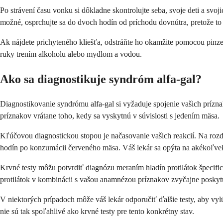
Po strávení času vonku si dôkladne skontrolujte seba, svoje deti a sv
možné, osprchujte sa do dvoch hodín od príchodu dovnútra, pretože to
Ak nájdete prichyteného kliešťa, odstráňte ho okamžite pomocou pinze
ruky trením alkoholu alebo mydlom a vodou.
Ako sa diagnostikuje syndróm alfa-gal?
Diagnostikovanie syndrómu alfa-gal si vyžaduje spojenie vašich prízna
príznakov vrátane toho, kedy sa vyskytnú v súvislosti s jedením mäsa.
Kľúčovou diagnostickou stopou je načasovanie vašich reakcií. Na rozdi
hodín po konzumácii červeného mäsa. Váš lekár sa opýta na akékoľvek 
Krvné testy môžu potvrdiť diagnózu meraním hladín protilátok špecifick
protilátok v kombinácii s vašou anamnézou príznakov zvyčajne poskyt
V niektorých prípadoch môže váš lekár odporučiť ďalšie testy, aby vylú
nie sú tak spoľahlivé ako krvné testy pre tento konkrétny stav.