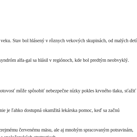
 veku. Stav bol hlásený v rôznych vekových skupinách, od malých detí
syndróm alfa-gal sa hlásil v regiónoch, kde bol predtým neobvyklý.
ohotovosť môže spôsobiť nebezpečne nízky pokles krvného tlaku, sťažiť
 nie je ľahko dostupná okamžitá lekárska pomoc, keď sa začnú
n zrejmému červenému mäsu, ale aj mnohým spracovaným potravinám,