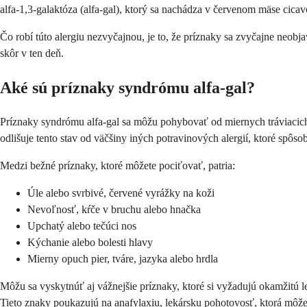
alfa-1,3-galaktóza (alfa-gal), ktorý sa nachádza v červenom mäse cica
Čo robí túto alergiu nezvyčajnou, je to, že príznaky sa zvyčajne neobj
skôr v ten deň.
Aké sú príznaky syndrómu alfa-gal?
Príznaky syndrómu alfa-gal sa môžu pohybovať od miernych tráviacich
odlišuje tento stav od väčšiny iných potravinových alergií, ktoré spôso
Medzi bežné príznaky, ktoré môžete pociťovať, patria:
Úle alebo svrbivé, červené vyrážky na koži
Nevoľnosť, kŕče v bruchu alebo hnačka
Upchatý alebo tečúci nos
Kýchanie alebo bolesti hlavy
Mierny opuch pier, tváre, jazyka alebo hrdla
Môžu sa vyskytnúť aj vážnejšie príznaky, ktoré si vyžadujú okamžitú 
Tieto znaky poukazujú na anafylaxiu, lekársku pohotovosť, ktorá môže