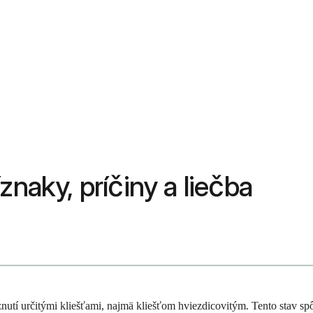
znaky, príčiny a liečba
yznutí určitými kliešťami, najmä kliešťom hviezdicovitým. Tento stav s