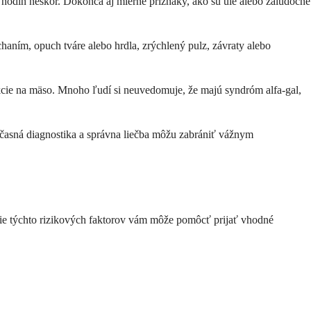
o hodín neskôr. Dokonca aj mierne príznaky, ako sú úle alebo žalúdočné
haním, opuch tváre alebo hrdla, zrýchlený pulz, závraty alebo
eakcie na mäso. Mnoho ľudí si neuvedomuje, že majú syndróm alfa-gal,
časná diagnostika a správna liečba môžu zabrániť vážnym
ie týchto rizikových faktorov vám môže pomôcť prijať vhodné