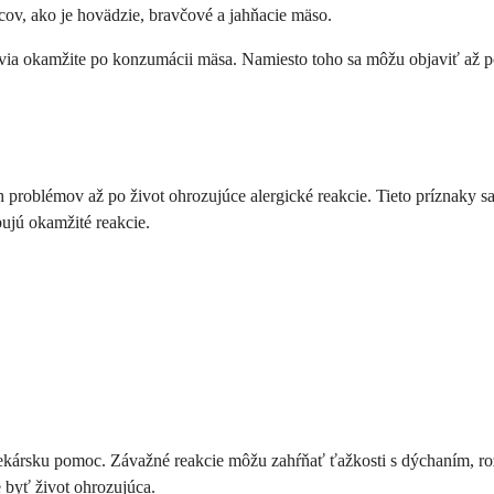
vcov, ako je hovädzie, bravčové a jahňacie mäso.
avia okamžite po konzumácii mäsa. Namiesto toho sa môžu objaviť až po 3
 problémov až po život ohrozujúce alergické reakcie. Tieto príznaky 
bujú okamžité reakcie.
lekársku pomoc. Závažné reakcie môžu zahŕňať ťažkosti s dýchaním, roz
 byť život ohrozujúca.