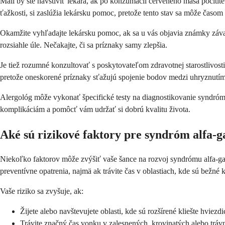
Mali by ste navštíviť lekára, ak po konzumácii červeného mäsa pocítit
ťažkosti, si zaslúžia lekársku pomoc, pretože tento stav sa môže časom
Okamžite vyhľadajte lekársku pomoc, ak sa u vás objavia známky závažne
rozsiahle úle. Nečakajte, či sa príznaky samy zlepšia.
Je tiež rozumné konzultovať s poskytovateľom zdravotnej starostlivost
pretože oneskorené príznaky sťažujú spojenie bodov medzi uhryznutím
Alergológ môže vykonať špecifické testy na diagnostikovanie syndróm
komplikáciám a pomôcť vám udržať si dobrú kvalitu života.
Aké sú rizikové faktory pre syndróm alfa-g
Niekoľko faktorov môže zvýšiť vaše šance na rozvoj syndrómu alfa-ga
preventívne opatrenia, najmä ak trávite čas v oblastiach, kde sú bežné k
Vaše riziko sa zvyšuje, ak:
Žijete alebo navštevujete oblasti, kde sú rozšírené kliešte hviez
Trávite značný čas vonku v zalesnených, krovinatých alebo tráv