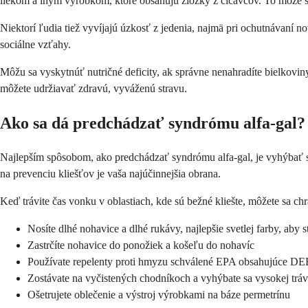
liekom a iným výrobkom, ktoré obsahujú zložky z cicavcov. To môže spô
Niektorí ľudia tiež vyvíjajú úzkosť z jedenia, najmä pri ochutnávaní
sociálne vzťahy.
Môžu sa vyskytnúť nutričné deficity, ak správne nenahradíte bielkovin
môžete udržiavať zdravú, vyváženú stravu.
Ako sa dá predchádzať syndrómu alfa-gal?
Najlepším spôsobom, ako predchádzať syndrómu alfa-gal, je vyhýbať sa u
na prevenciu kliešťov je vaša najúčinnejšia obrana.
Keď trávite čas vonku v oblastiach, kde sú bežné kliešte, môžete sa chr
Nosíte dlhé nohavice a dlhé rukávy, najlepšie svetlej farby, aby s
Zastrčíte nohavice do ponožiek a košeľu do nohavíc
Používate repelenty proti hmyzu schválené EPA obsahujúce DEE
Zostávate na vyčistených chodníkoch a vyhýbate sa vysokej tráve
Ošetrujete oblečenie a výstroj výrobkami na báze permetrínu