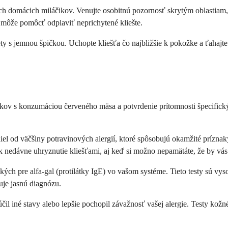
ojich domácich miláčikov. Venujte osobitnú pozornosť skrytým oblastiam
 môže pomôcť odplaviť neprichytené kliešte.
ty s jemnou špičkou. Uchopte kliešťa čo najbližšie k pokožke a ťahajt
kov s konzumáciou červeného mäsa a potvrdenie prítomnosti špecifickýc
el od väčšiny potravinových alergií, ktoré spôsobujú okamžité príznak
nedávne uhryznutie kliešťami, aj keď si možno nepamätáte, že by vás 
ých pre alfa-gal (protilátky IgE) vo vašom systéme. Tieto testy sú vys
uje jasnú diagnózu.
čil iné stavy alebo lepšie pochopil závažnosť vašej alergie. Testy kož