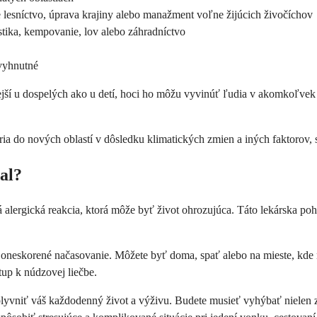
je lesníctvo, úprava krajiny alebo manažment voľne žijúcich živočíchov
istika, kempovanie, lov alebo záhradníctvo
evyhnutné
ejší u dospelých ako u detí, hoci ho môžu vyvinúť ľudia v akomkoľvek
ria do nových oblastí v dôsledku klimatických zmien a iných faktorov, 
al?
 alergická reakcia, ktorá môže byť život ohrozujúca. Táto lekárska p
je oneskorené načasovanie. Môžete byť doma, spať alebo na mieste, kde
tup k núdzovej liečbe.
plyvniť váš každodenný život a výživu. Budete musieť vyhýbať niele