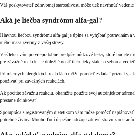
Váš poskytovateľ zdravotnej starostlivosti môže tiež navrhnúť vedenie
Aká je liečba syndrómu alfa-gal?
Hlavnou liečbou syndrómu alfa-gal je úplne sa vyhýbať potravinám a 
iného mäsa zveriny z vašej stravy.
Váš lekár vám pravdepodobne predpíše núdzové lieky, ktoré budete mať 
pre závažné reakcie. Je dôležité nosiť tieto lieky stále so sebou a vedi
Pri miernych alergických reakciách môžu pomôcť zvládať príznaky, ako 
používať pri závažných reakciách.
Ak pocítite závažnú reakciu, okamžite použite svoj autoinjektor adrena
prestane účinkovať.
Spolupráca s registrovaným dietetikom vám môže pomôcť naplánovať vý
potrebné živiny. Mnoho ľudí úspešne udržuje zdravú stravu zameraním 
Ako zvládať syndróm alfa-gal doma?