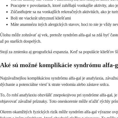
Pracujete v povolaniach, ktoré zahŕňajú vonkajšie aktivity, ako 
Zúčastňujete sa na vonkajších rekreačných aktivitách, ako je tur
Boli ste viackrát uhryznutí kliešťami
Máte anamnézu iných alergických stavov, hoci to nie je vždy n
Úlohu môže zohrávať aj vek, pretože syndróm alfa-gal sa zdá byť čast
až po starších dospelých.
Stojí za zmienku aj geografická expanzia. Keď sa populácie kliešťov ší
Aké sú možné komplikácie syndrómu alfa-g
Najzávažnejšou komplikáciou syndrómu alfa-gal je anafylaxia, závažná
dýchanie a potenciálne viesť k strate vedomia alebo zástave srdca.
To, čo robí anafylaxiu obzvlášť znepokojivou pri syndróme alfa-gal, 
objavovať závažné príznaky. Toto oneskorenie môže sťažiť rýchly prís
Okrem okamžitých fyzických rizík môže syndróm alfa-gal výrazne ov