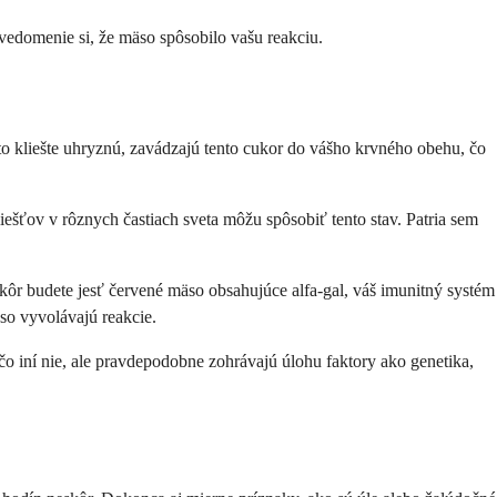
uvedomenie si, že mäso spôsobilo vašu reakciu.
eto kliešte uhryznú, zavádzajú tento cukor do vášho krvného obehu, čo
ešťov v rôznych častiach sveta môžu spôsobiť tento stav. Patria sem
kôr budete jesť červené mäso obsahujúce alfa-gal, váš imunitný systém
äso vyvolávajú reakcie.
 čo iní nie, ale pravdepodobne zohrávajú úlohu faktory ako genetika,