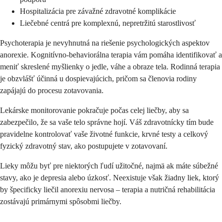
Hospitalizácia pre závažné zdravotné komplikácie
Liečebné centrá pre komplexnú, nepretržitú starostlivosť
Psychoterapia je nevyhnutná na riešenie psychologických aspektov
anorexie. Kognitívno-behaviorálna terapia vám pomáha identifikovať a
meniť skreslené myšlienky o jedle, váhe a obraze tela. Rodinná terapia
je obzvlášť účinná u dospievajúcich, pričom sa členovia rodiny
zapájajú do procesu zotavovania.
Lekárske monitorovanie pokračuje počas celej liečby, aby sa
zabezpečilo, že sa vaše telo správne hojí. Váš zdravotnícky tím bude
pravidelne kontrolovať vaše životné funkcie, krvné testy a celkový
fyzický zdravotný stav, ako postupujete v zotavovaní.
Lieky môžu byť pre niektorých ľudí užitočné, najmä ak máte súbežné
stavy, ako je depresia alebo úzkosť. Neexistuje však žiadny liek, ktorý
by špecificky liečil anorexiu nervosa – terapia a nutričná rehabilitácia
zostávajú primárnymi spôsobmi liečby.