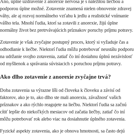
Áno, úplné uzdravenie z anorexie nervosa je s náležitou liečbou a
podporou úplne možné. Zotavenie znamená nielen obnovenie zdravej
váhy, ale aj rozvoj normálneho vzťahu k jedlu a realistické vnímanie
vášho tela. Mnohí ľudia, ktorí sa zotavili z anorexie, žijú úplne
normálny život bez pretrvávajúcich príznakov poruchy príjmu potravy.
Zotavenie je však zvyčajne postupný proces, ktorý si vyžaduje čas a
odhodlanie k liečbe. Niektorí ľudia môžu potrebovať neustálu podporu
na udržanie svojho zotavenia, zatiaľ čo iní dosiahnu úplnú nezávislosť
od myšlienok a správania súvisiacich s poruchou príjmu potravy.
Ako dlho zotavenie z anorexie zvyčajne trvá?
Doba zotavenia sa výrazne líši od človeka k človeku a závisí od
faktorov, ako je to, ako dlho ste mali anorexiu, závažnosť vašich
príznakov a ako rýchlo reagujete na liečbu. Niektorí ľudia sa začnú
cítiť lepšie do niekoľkých mesiacov od začatia liečby, zatiaľ čo iní
môžu potrebovať rok alebo viac na dosiahnutie úplného zotavenia.
Fyzické aspekty zotavenia, ako je obnova hmotnosti, sa často dejú