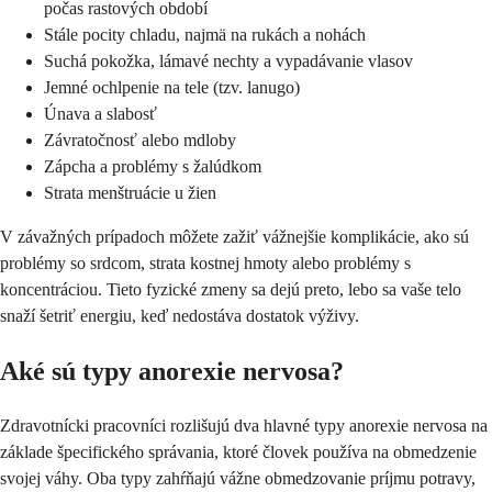
počas rastových období
Stále pocity chladu, najmä na rukách a nohách
Suchá pokožka, lámavé nechty a vypadávanie vlasov
Jemné ochlpenie na tele (tzv. lanugo)
Únava a slabosť
Závratočnosť alebo mdloby
Zápcha a problémy s žalúdkom
Strata menštruácie u žien
V závažných prípadoch môžete zažiť vážnejšie komplikácie, ako sú
problémy so srdcom, strata kostnej hmoty alebo problémy s
koncentráciou. Tieto fyzické zmeny sa dejú preto, lebo sa vaše telo
snaží šetriť energiu, keď nedostáva dostatok výživy.
Aké sú typy anorexie nervosa?
Zdravotnícki pracovníci rozlišujú dva hlavné typy anorexie nervosa na
základe špecifického správania, ktoré človek používa na obmedzenie
svojej váhy. Oba typy zahŕňajú vážne obmedzovanie príjmu potravy,