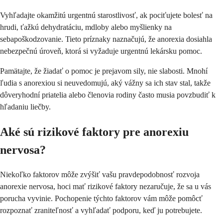
Vyhľadajte okamžitú urgentnú starostlivosť, ak pociťujete bolesť na
hrudi, ťažkú dehydratáciu, mdloby alebo myšlienky na
sebapoškodzovanie. Tieto príznaky naznačujú, že anorexia dosiahla
nebezpečnú úroveň, ktorá si vyžaduje urgentnú lekársku pomoc.
Pamätajte, že žiadať o pomoc je prejavom sily, nie slabosti. Mnohí
ľudia s anorexiou si neuvedomujú, aký vážny sa ich stav stal, takže
dôveryhodní priatelia alebo členovia rodiny často musia povzbudiť k
hľadaniu liečby.
Aké sú rizikové faktory pre anorexiu
nervosa?
Niekoľko faktorov môže zvýšiť vašu pravdepodobnosť rozvoja
anorexie nervosa, hoci mať rizikové faktory nezaručuje, že sa u vás
porucha vyvinie. Pochopenie týchto faktorov vám môže pomôcť
rozpoznať zraniteľnosť a vyhľadať podporu, keď ju potrebujete.