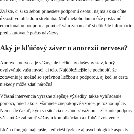
Zvážte, či si so sebou prinesiete podpornú osobu, najmä ak sa cítite
úzkostlivo ohľadom stretnutia. Mať niekoho tam môže poskytnúť
emocionálnu podporu a pomôcť vám zapamätať si dôležité informácie
prediskutované počas návštevy.
Aký je kľúčový záver o anorexii nervosa?
Anorexia nervosa je vážny, ale liečiteľný duševný stav, ktorý
ovplyvňuje vašu myseľ aj telo. Najdôležitejšie je pochopiť, že
zotavenie je možné so správnou liečbou a podporou, aj keď sa cesta
niekedy môže zdať náročná.
Včasná intervencia výrazne zlepšuje výsledky, takže vyhľadanie
pomoci, hneď ako si všimnete znepokojivé vzorce, je rozhodujúce.
Nemusíte čakať, kým sa situácia nestane závažnou – získanie podpory
včas môže zabrániť vážnym komplikáciám a uľahčiť zotavenie.
Liečba funguje najlepšie, keď rieši fyzické aj psychologické aspekty