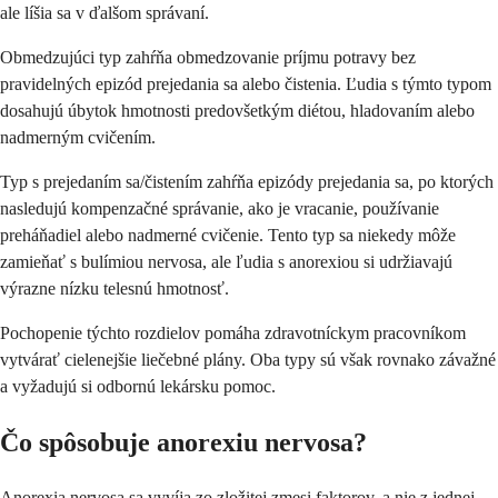
ale líšia sa v ďalšom správaní.
Obmedzujúci typ zahŕňa obmedzovanie príjmu potravy bez
pravidelných epizód prejedania sa alebo čistenia. Ľudia s týmto typom
dosahujú úbytok hmotnosti predovšetkým diétou, hladovaním alebo
nadmerným cvičením.
Typ s prejedaním sa/čistením zahŕňa epizódy prejedania sa, po ktorých
nasledujú kompenzačné správanie, ako je vracanie, používanie
preháňadiel alebo nadmerné cvičenie. Tento typ sa niekedy môže
zamieňať s bulímiou nervosa, ale ľudia s anorexiou si udržiavajú
výrazne nízku telesnú hmotnosť.
Pochopenie týchto rozdielov pomáha zdravotníckym pracovníkom
vytvárať cielenejšie liečebné plány. Oba typy sú však rovnako závažné
a vyžadujú si odbornú lekársku pomoc.
Čo spôsobuje anorexiu nervosa?
Anorexia nervosa sa vyvíja zo zložitej zmesi faktorov, a nie z jednej