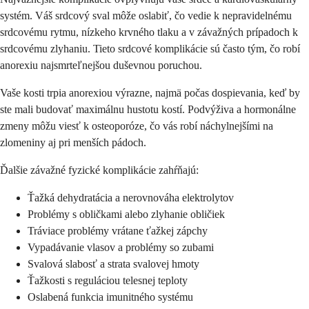
systém. Váš srdcový sval môže oslabiť, čo vedie k nepravidelnému
srdcovému rytmu, nízkeho krvného tlaku a v závažných prípadoch k
srdcovému zlyhaniu. Tieto srdcové komplikácie sú často tým, čo robí
anorexiu najsmrteľnejšou duševnou poruchou.
Vaše kosti trpia anorexiou výrazne, najmä počas dospievania, keď by
ste mali budovať maximálnu hustotu kostí. Podvýživa a hormonálne
zmeny môžu viesť k osteoporóze, čo vás robí náchylnejšími na
zlomeniny aj pri menších pádoch.
Ďalšie závažné fyzické komplikácie zahŕňajú:
Ťažká dehydratácia a nerovnováha elektrolytov
Problémy s obličkami alebo zlyhanie obličiek
Tráviace problémy vrátane ťažkej zápchy
Vypadávanie vlasov a problémy so zubami
Svalová slabosť a strata svalovej hmoty
Ťažkosti s reguláciou telesnej teploty
Oslabená funkcia imunitného systému