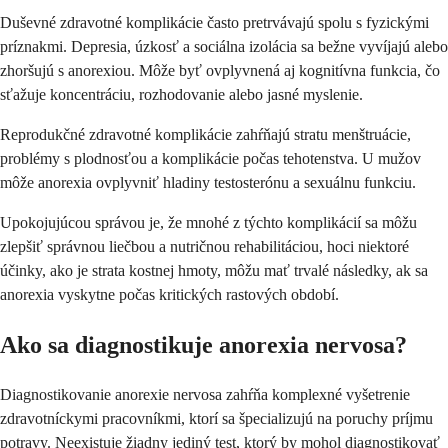
Duševné zdravotné komplikácie často pretrvávajú spolu s fyzickými
príznakmi. Depresia, úzkosť a sociálna izolácia sa bežne vyvíjajú alebo
zhoršujú s anorexiou. Môže byť ovplyvnená aj kognitívna funkcia, čo
sťažuje koncentráciu, rozhodovanie alebo jasné myslenie.
Reprodukčné zdravotné komplikácie zahŕňajú stratu menštruácie,
problémy s plodnosťou a komplikácie počas tehotenstva. U mužov
môže anorexia ovplyvniť hladiny testosterónu a sexuálnu funkciu.
Upokojujúcou správou je, že mnohé z týchto komplikácií sa môžu
zlepšiť správnou liečbou a nutričnou rehabilitáciou, hoci niektoré
účinky, ako je strata kostnej hmoty, môžu mať trvalé následky, ak sa
anorexia vyskytne počas kritických rastových období.
Ako sa diagnostikuje anorexia nervosa?
Diagnostikovanie anorexie nervosa zahŕňa komplexné vyšetrenie
zdravotníckymi pracovníkmi, ktorí sa špecializujú na poruchy príjmu
potravy. Neexistuje žiadny jediný test, ktorý by mohol diagnostikovať