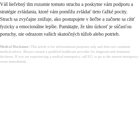
Váš liečebný tím rozumie tomuto strachu a poskytne vám podporu a
stratégie zvládania, ktoré vám pomôžu zvládať tieto ťažké pocity.
Strach sa zvyčajne znižuje, ako postupujete v liečbe a začnete sa cítiť
fyzicky a emocionálne lepšie. Pamätajte, že táto úzkosť je súčasťou
poruchy, nie odrazom vašich skutočných túžob alebo potrieb.
Medical Disclaimer:
This article is for informational purposes only and does not constitute
medical advice. Always consult a qualified healthcare provider for diagnosis and treatment
decisions. If you are experiencing a medical emergency, call 911 or go to the nearest emergency
room immediately.