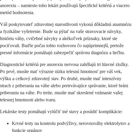
anorexiu – namiesto toho lekári používajú špecifické kritériá a viacero
metód hodnotenia.
Váš poskytovateľ zdravotnej starostlivosti vykoná dôkladnú anamnézu
a fyzikálne vyšetrenie. Bude sa pýtať na vaše stravovacie návyky,
históriu váhy, cvičebné návyky a akékoľvek príznaky, ktoré ste
pociťovali. Buďte počas tohto rozhovoru čo najúprimnejší, pretože
presné informácie pomáhajú zabezpečiť správnu diagnózu a liečbu.
Diagnostické kritériá pre anorexiu nervosa zahŕňajú tri hlavné zložky.
Po prvé, musíte mať výrazne nízku telesnú hmotnosť pre váš vek,
výšku a celkový zdravotný stav. Po druhé, musíte mať intenzívny
strach z priberania na váhe alebo pretrvávajúce správanie, ktoré bráni
priberaniu na váhe. Po tretie, musíte mať skreslené vnímanie vašej
telesnej hmotnosti alebo tvaru.
Lekárske testy pomáhajú vylúčiť iné stavy a posúdiť komplikácie:
Krvné testy na kontrolu podvýživy, nerovnováhy elektrolytov a
funkcie orgánov