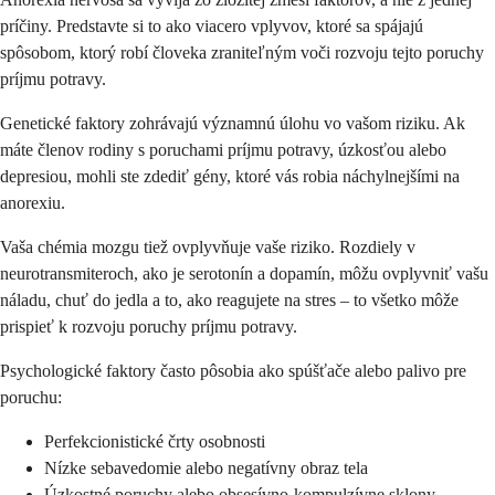
príčiny. Predstavte si to ako viacero vplyvov, ktoré sa spájajú
spôsobom, ktorý robí človeka zraniteľným voči rozvoju tejto poruchy
príjmu potravy.
Genetické faktory zohrávajú významnú úlohu vo vašom riziku. Ak
máte členov rodiny s poruchami príjmu potravy, úzkosťou alebo
depresiou, mohli ste zdediť gény, ktoré vás robia náchylnejšími na
anorexiu.
Vaša chémia mozgu tiež ovplyvňuje vaše riziko. Rozdiely v
neurotransmiteroch, ako je serotonín a dopamín, môžu ovplyvniť vašu
náladu, chuť do jedla a to, ako reagujete na stres – to všetko môže
prispieť k rozvoju poruchy príjmu potravy.
Psychologické faktory často pôsobia ako spúšťače alebo palivo pre
poruchu:
Perfekcionistické črty osobnosti
Nízke sebavedomie alebo negatívny obraz tela
Úzkostné poruchy alebo obsesívno-kompulzívne sklony