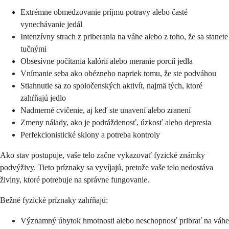
Extrémne obmedzovanie príjmu potravy alebo časté
vynechávanie jedál
Intenzívny strach z priberania na váhe alebo z toho, že sa stanete
tučnými
Obsesívne počítania kalórií alebo meranie porcií jedla
Vnímanie seba ako obézneho napriek tomu, že ste podváhou
Stiahnutie sa zo spoločenských aktivít, najmä tých, ktoré
zahŕňajú jedlo
Nadmerné cvičenie, aj keď ste unavení alebo zranení
Zmeny nálady, ako je podráždenosť, úzkosť alebo depresia
Perfekcionistické sklony a potreba kontroly
Ako stav postupuje, vaše telo začne vykazovať fyzické známky
podvýživy. Tieto príznaky sa vyvíjajú, pretože vaše telo nedostáva
živiny, ktoré potrebuje na správne fungovanie.
Bežné fyzické príznaky zahŕňajú:
Významný úbytok hmotnosti alebo neschopnosť pribrať na váhe