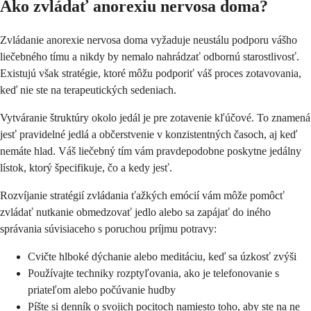
Ako zvládať anorexiu nervosa doma?
Zvládanie anorexie nervosa doma vyžaduje neustálu podporu vášho
liečebného tímu a nikdy by nemalo nahrádzať odbornú starostlivosť.
Existujú však stratégie, ktoré môžu podporiť váš proces zotavovania,
keď nie ste na terapeutických sedeniach.
Vytváranie štruktúry okolo jedál je pre zotavenie kľúčové. To znamená
jesť pravidelné jedlá a občerstvenie v konzistentných časoch, aj keď
nemáte hlad. Váš liečebný tím vám pravdepodobne poskytne jedálny
lístok, ktorý špecifikuje, čo a kedy jesť.
Rozvíjanie stratégií zvládania ťažkých emócií vám môže pomôcť
zvládať nutkanie obmedzovať jedlo alebo sa zapájať do iného
správania súvisiaceho s poruchou príjmu potravy:
Cvičte hlboké dýchanie alebo meditáciu, keď sa úzkosť zvýši
Používajte techniky rozptyľovania, ako je telefonovanie s
priateľom alebo počúvanie hudby
Píšte si denník o svojich pocitoch namiesto toho, aby ste na ne