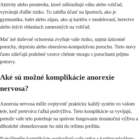
Aktivity alebo prostredia, ktoré zdôrazňujú váhu alebo vzhľad,
vytvárajú ďalšie riziko. To zahŕňa účasť na športoch, ako je
gymnastika, balet alebo zápas, ako aj kariéru v modelovaní, herectve
alebo iných oblastiach zameraných na vzhľad.
Mať iné duševné ochorenia zvyšuje vaše riziko, najmä úzkostné
poruchy, depresiu alebo obsesívno-kompulzívnu poruchu. Tieto stavy
často zdieľajú podobné vzorce chémie mozgu s poruchami príjmu
potravy.
Aké sú možné komplikácie anorexie
nervosa?
Anorexia nervosa môže ovplyvniť prakticky každý systém vo vašom
tele, keď pretrváva ťažká podvýživa. Tieto komplikácie sa vyvíjajú,
pretože vaše telo potrebuje na správne fungovanie dostatočnú výživu a
dlhodobé obmedzovanie ho núti do režimu prežitia.
Najvážnejšie komplikácie ovplyvňujú vaše srdce a kardiovaskulárny