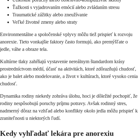
Ťažkosti s vyjadrovaním emócií alebo zvládaním stresu
Traumatické zážitky alebo zneužívanie
Veľké životné zmeny alebo straty
Environmentálne a spoločenské vplyvy môžu tiež prispieť k rozvoju
anorexie. Tieto vonkajšie faktory často formujú, ako premýšľate o
jedle, váhe a obraze tela.
Kultúrne tlaky zahŕňajú vystavenie nereálnym štandardom krásy
prostredníctvom médií, účasť na aktivitách, ktoré zdôrazňujú chudosť,
ako je balet alebo modelovanie, a život v kultúrach, ktoré vysoko cenia
chudosť.
Dynamika rodiny niekedy zohráva úlohu, hoci je dôležité pochopiť, že
rodiny nespôsobujú poruchy príjmu potravy. Avšak rodinný stres,
nadmerný dôraz na vzhľad alebo konflikty okolo jedla môžu prispieť k
zraniteľnosti u niektorých ľudí.
Kedy vyhľadať lekára pre anorexiu