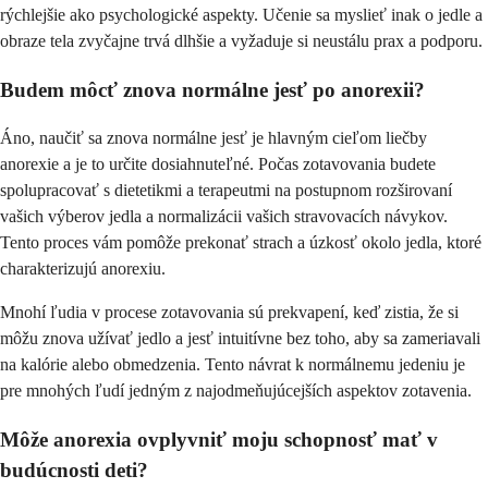
rýchlejšie ako psychologické aspekty. Učenie sa myslieť inak o jedle a
obraze tela zvyčajne trvá dlhšie a vyžaduje si neustálu prax a podporu.
Budem môcť znova normálne jesť po anorexii?
Áno, naučiť sa znova normálne jesť je hlavným cieľom liečby
anorexie a je to určite dosiahnuteľné. Počas zotavovania budete
spolupracovať s dietetikmi a terapeutmi na postupnom rozširovaní
vašich výberov jedla a normalizácii vašich stravovacích návykov.
Tento proces vám pomôže prekonať strach a úzkosť okolo jedla, ktoré
charakterizujú anorexiu.
Mnohí ľudia v procese zotavovania sú prekvapení, keď zistia, že si
môžu znova užívať jedlo a jesť intuitívne bez toho, aby sa zameriavali
na kalórie alebo obmedzenia. Tento návrat k normálnemu jedeniu je
pre mnohých ľudí jedným z najodmeňujúcejších aspektov zotavenia.
Môže anorexia ovplyvniť moju schopnosť mať v
budúcnosti deti?