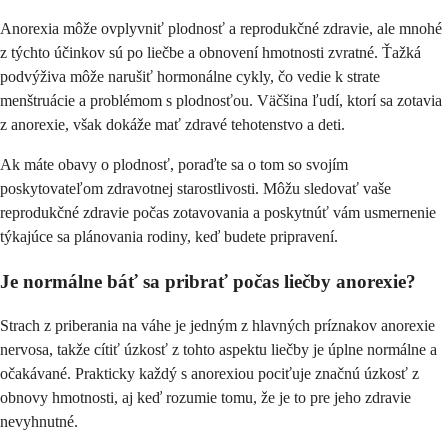
Anorexia môže ovplyvniť plodnosť a reprodukčné zdravie, ale mnohé
z týchto účinkov sú po liečbe a obnovení hmotnosti zvratné. Ťažká
podvýživa môže narušiť hormonálne cykly, čo vedie k strate
menštruácie a problémom s plodnosťou. Väčšina ľudí, ktorí sa zotavia
z anorexie, však dokáže mať zdravé tehotenstvo a deti.
Ak máte obavy o plodnosť, poraďte sa o tom so svojím
poskytovateľom zdravotnej starostlivosti. Môžu sledovať vaše
reprodukčné zdravie počas zotavovania a poskytnúť vám usmernenie
týkajúce sa plánovania rodiny, keď budete pripravení.
Je normálne báť sa pribrať počas liečby anorexie?
Strach z priberania na váhe je jedným z hlavných príznakov anorexie
nervosa, takže cítiť úzkosť z tohto aspektu liečby je úplne normálne a
očakávané. Prakticky každý s anorexiou pociťuje značnú úzkosť z
obnovy hmotnosti, aj keď rozumie tomu, že je to pre jeho zdravie
nevyhnutné.