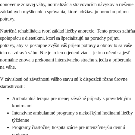
obnovenie zdravej váhy, normalizácia stravovacích návykov a riešenie
základných myšlienok a správania, ktoré udržiavajú poruchu príjmu
potravy.
Nutričná rehabilitácia tvorí základ liečby anorexie. Tento proces zahŕňa
spoluprácu s dietetikmi, ktorí sa špecializujú na poruchy príjmu
potravy, aby sa postupne zvýšil váš príjem potravy a obnovilo sa vaše
telo na zdravú váhu. Nie je to len o jedení viac – je to o učení sa jesť
normálne znova a prekonaní intenzívneho strachu z jedla a priberania
na váhe.
V závislosti od závažnosti vášho stavu sú k dispozícii rôzne úrovne
starostlivosti:
Ambulantná terapia pre menej závažné prípady s pravidelnými
kontrolami
Intenzívne ambulantné programy s niekoľkými hodinami liečby
týždenne
Programy čiastočnej hospitalizácie pre intenzívnejšiu dennú
podporu