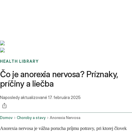
Benchmarks
Stories
FAQ
Sign up / Log in
HEALTH LIBRARY
Čo je anorexia nervosa? Príznaky,
príčiny a liečba
Naposledy aktualizované
17. februára 2025
Domov
Choroby a stavy
Anorexia Nervosa
Anorexia nervosa je vážna porucha príjmu potravy, pri ktorej človek