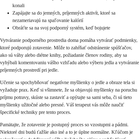
konali
Zapájajte sa do jemných, príjemných aktivít, ktoré sa
nezameriavajú na spaľovanie kalórií
Obráťte sa na svoj podporný systém, keď bojujete
Vytváranie podporného prostredia doma pomáha vytvárať podmienky,
ktoré podporujú zotavenie. Môže to zahŕňať odstránenie spúšťačov,
ako sú váhy alebo diétne knihy, požiadanie členov rodiny, aby sa
vyhýbali komentovaniu vášho vzhľadu alebo výberu jedla a vytváranie
príjemných prostredí pri jedle.
Učenie sa spochybňovať negatívne myšlienky o jedle a obraze tela si
vyžaduje prax. Keď si všimnete, že sa objavujú myšlienky na poruchu
príjmu potravy, skúste sa zastaviť a opýtajte sa sami seba, či sú tieto
myšlienky užitočné alebo presné. Váš terapeut vás môže naučiť
špecifické techniky pre tento proces.
Pamätajte, že zotavenie je postupný proces so vzostupmi a pádmi.
Niektoré dni budú ťažšie ako iné a to je úplne normálne. Kľúčom je