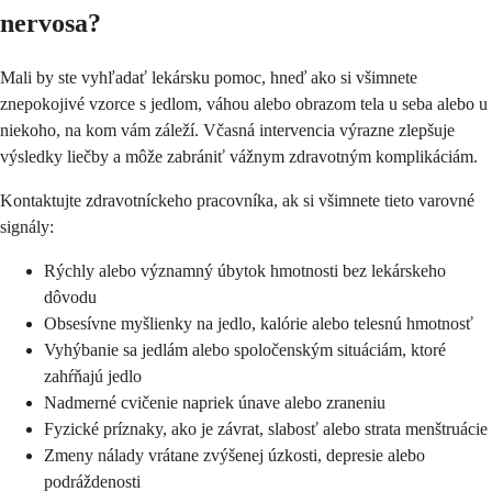
nervosa?
Mali by ste vyhľadať lekársku pomoc, hneď ako si všimnete
znepokojivé vzorce s jedlom, váhou alebo obrazom tela u seba alebo u
niekoho, na kom vám záleží. Včasná intervencia výrazne zlepšuje
výsledky liečby a môže zabrániť vážnym zdravotným komplikáciám.
Kontaktujte zdravotníckeho pracovníka, ak si všimnete tieto varovné
signály:
Rýchly alebo významný úbytok hmotnosti bez lekárskeho
dôvodu
Obsesívne myšlienky na jedlo, kalórie alebo telesnú hmotnosť
Vyhýbanie sa jedlám alebo spoločenským situáciám, ktoré
zahŕňajú jedlo
Nadmerné cvičenie napriek únave alebo zraneniu
Fyzické príznaky, ako je závrat, slabosť alebo strata menštruácie
Zmeny nálady vrátane zvýšenej úzkosti, depresie alebo
podráždenosti