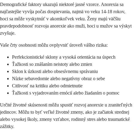
Demografické faktory ukazujú niektoré jasné vzorce. Anorexia sa
najčastejšie vyvíja počas dospievania, najmä vo veku 14-18 rokov,
hoci sa môže vyskytnúť v akomkoľvek veku. Ženy majú väčšiu
pravdepodobnosť rozvoja anorexie ako muži, hoci u mužov sa výskyt
zvyšuje.
Vaše črty osobnosti môžu ovplyvniť úroveň vášho rizika:
Perfekcionistické sklony a vysoká orientácia na úspech
Ťažkosti so znášaním neistoty alebo zmien
Sklon k úzkosti alebo obsesívnemu správaniu
Nízke sebavedomie alebo negatívny obraz o sebe
Citlivosť na kritiku alebo odmietnutie
Ťažkosti s vyjadrovaním emócií alebo žiadaním o pomoc
Určité životné skúsenosti môžu spustiť rozvoj anorexie u zraniteľných
jedincov. Môžu to byť veľké životné zmeny, ako je začiatok strednej
alebo vysokej školy, zmeny vzťahov, rodinný stres alebo traumatické
zážitky.