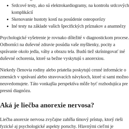
Srdcové testy, ako sú elektrokardiogramy, na kontrolu srdcových
komplikácií
Skenovanie hustoty kostí na posúdenie osteoporózy
Iné testy na základe vašich špecifických príznakov a anamnézy
Psychologické vyšetrenie je rovnako dôležité v diagnostickom procese.
Odborníci na duševné zdravie posúdia vaše myšlienky, pocity a
správanie okolo jedla, váhy a obrazu tela. Budú tiež skríningovať iné
duševné ochorenia, ktoré sa bežne vyskytujú s anorexiou.
Niekedy členovia rodiny alebo priatelia poskytujú cenné informácie o
zmenách v správaní alebo stravovacích návykoch, ktoré si sami možno
neuvedomujete. Táto vonkajšia perspektíva môže byť rozhodujúca pre
presnú diagnózu.
Aká je liečba anorexie nervosa?
Liečba anorexie nervosa zvyčajne zahŕňa tímový prístup, ktorý rieši
fyzické aj psychologické aspekty poruchy. Hlavnými cieľmi je