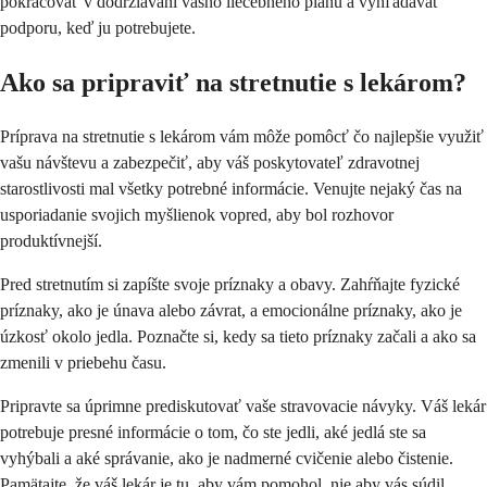
pokračovať v dodržiavaní vášho liečebného plánu a vyhľadávať
podporu, keď ju potrebujete.
Ako sa pripraviť na stretnutie s lekárom?
Príprava na stretnutie s lekárom vám môže pomôcť čo najlepšie využiť
vašu návštevu a zabezpečiť, aby váš poskytovateľ zdravotnej
starostlivosti mal všetky potrebné informácie. Venujte nejaký čas na
usporiadanie svojich myšlienok vopred, aby bol rozhovor
produktívnejší.
Pred stretnutím si zapíšte svoje príznaky a obavy. Zahŕňajte fyzické
príznaky, ako je únava alebo závrat, a emocionálne príznaky, ako je
úzkosť okolo jedla. Poznačte si, kedy sa tieto príznaky začali a ako sa
zmenili v priebehu času.
Pripravte sa úprimne prediskutovať vaše stravovacie návyky. Váš lekár
potrebuje presné informácie o tom, čo ste jedli, aké jedlá ste sa
vyhýbali a aké správanie, ako je nadmerné cvičenie alebo čistenie.
Pamätajte, že váš lekár je tu, aby vám pomohol, nie aby vás súdil.