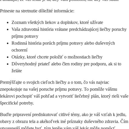
Prineste na stretnutie dôležité informácie:
Zoznam všetkých liekov a doplnkov, ktoré užívate
Vaša zdravotná história vrátane predchádzajúcej liečby poruchy
príjmu potravy
Rodinná história porúch príjmu potravy alebo duševných
ochorení
Otázky, ktoré chcete položiť o možnostiach liečby
Dôveryhodný priateľ alebo člen rodiny pre podporu, ak si to
želáte
Premýšľajte o svojich cieľoch liečby a o tom, čo vás najviac
znepokojuje na vašej poruche príjmu potravy. To pomôže vášmu
lekárovi pochopiť váš pohľad a vytvoriť liečebný plán, ktorý rieši vaše
špecifické potreby.
Buďte pripravení prediskutovať citlivé témy, ako je váš vzťah k jedlu,
obavy z obrazu tela a akékoľvek iné príznaky duševného zdravia. Čím
otvorenejší môžete byť, tým lepšie vám váš lekár môže pomôcť.