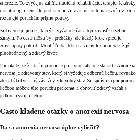
anorexie. To zvyčajne zahŕňa nutričnú rehabilitáciu, terapiu, lekársky
monitoring a neustálu podporu od zdravotníckych pracovníkov, ktorí
rozumejú poruchám príjmu potravy.
Zotavenie je proces, ktorý si vyžaduje čas a trpezlivosť so sebou
samým. Po ceste môžu byť prekážky, ale každý krok vpred je
zmysluplný pokrok. Mnohí ľudia, ktorí sa zotavili z anorexie, žijú
plnohodnotný a zdravý život.
Pamätajte, že žiadať o pomoc je prejavom sily, nie slabosti. Anorexia
nervosa je zdravotný stav, ktorý si vyžaduje odbornú liečbu, rovnako
ako akýkoľvek iný závažný zdravotný stav. So správnou podporou a
liečbou môžete túto poruchu prekonať a obnoviť zdravý vzťah s
jedlom a svojím telom.
Často kladené otázky o anorexii nervosa
Dá sa anorexia nervosa úplne vyliečiť?