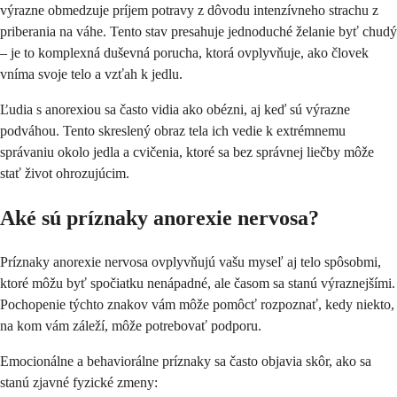
výrazne obmedzuje príjem potravy z dôvodu intenzívneho strachu z
priberania na váhe. Tento stav presahuje jednoduché želanie byť chudý
– je to komplexná duševná porucha, ktorá ovplyvňuje, ako človek
vníma svoje telo a vzťah k jedlu.
Ľudia s anorexiou sa často vidia ako obézni, aj keď sú výrazne
podváhou. Tento skreslený obraz tela ich vedie k extrémnemu
správaniu okolo jedla a cvičenia, ktoré sa bez správnej liečby môže
stať život ohrozujúcim.
Aké sú príznaky anorexie nervosa?
Príznaky anorexie nervosa ovplyvňujú vašu myseľ aj telo spôsobmi,
ktoré môžu byť spočiatku nenápadné, ale časom sa stanú výraznejšími.
Pochopenie týchto znakov vám môže pomôcť rozpoznať, kedy niekto,
na kom vám záleží, môže potrebovať podporu.
Emocionálne a behaviorálne príznaky sa často objavia skôr, ako sa
stanú zjavné fyzické zmeny: