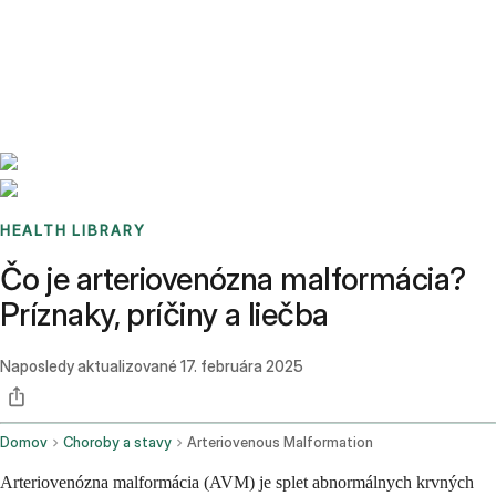
Benchmarks
Stories
FAQ
Sign up / Log in
HEALTH LIBRARY
Čo je arteriovenózna malformácia?
Príznaky, príčiny a liečba
Naposledy aktualizované
17. februára 2025
Domov
Choroby a stavy
Arteriovenous Malformation
Arteriovenózna malformácia (AVM) je splet abnormálnych krvných