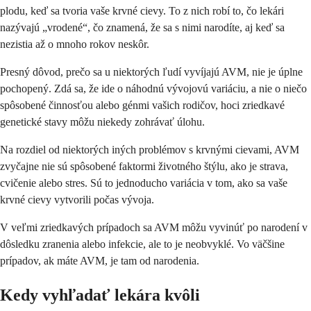
plodu, keď sa tvoria vaše krvné cievy. To z nich robí to, čo lekári
nazývajú „vrodené“, čo znamená, že sa s nimi narodíte, aj keď sa
nezistia až o mnoho rokov neskôr.
Presný dôvod, prečo sa u niektorých ľudí vyvíjajú AVM, nie je úplne
pochopený. Zdá sa, že ide o náhodnú vývojovú variáciu, a nie o niečo
spôsobené činnosťou alebo génmi vašich rodičov, hoci zriedkavé
genetické stavy môžu niekedy zohrávať úlohu.
Na rozdiel od niektorých iných problémov s krvnými cievami, AVM
zvyčajne nie sú spôsobené faktormi životného štýlu, ako je strava,
cvičenie alebo stres. Sú to jednoducho variácia v tom, ako sa vaše
krvné cievy vytvorili počas vývoja.
V veľmi zriedkavých prípadoch sa AVM môžu vyvinúť po narodení v
dôsledku zranenia alebo infekcie, ale to je neobvyklé. Vo väčšine
prípadov, ak máte AVM, je tam od narodenia.
Kedy vyhľadať lekára kvôli