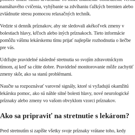
namáhavého cvičenia, vyhýbanie sa zdvíhaniu ťažkých bremien alebo
zvládnutie stresu pomocou relaxačných techník.
Vedzte si denník príznakov, aby ste sledovali akékoľvek zmeny v
bolestiach hlavy, kŕčoch alebo iných príznakoch. Tieto informácie
pomôžu vášmu lekárskemu tímu prijať najlepšie rozhodnutia o liečbe
pre vás.
Udržujte pravidelné následné stretnutia so svojím zdravotníckym
tímom, aj keď sa cítite dobre. Pravidelné monitorovanie môže zachytiť
zmeny skôr, ako sa stanú problémami.
Naučte sa rozpoznávať varovné signály, ktoré si vyžadujú okamžitú
lekársku pomoc, ako sú náhle silné bolesti hlavy, nové neurologické
príznaky alebo zmeny vo vašom obvyklom vzorci príznakov.
Ako sa pripraviť na stretnutie s lekárom?
Pred stretnutím si zapíšte všetky svoje príznaky vrátane toho, kedy