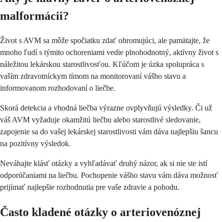
malformácii?
Život s AVM sa môže spočiatku zdať ohromujúci, ale pamätajte, že
mnoho ľudí s týmito ochoreniami vedie plnohodnotný, aktívny život s
náležitou lekárskou starostlivosťou. Kľúčom je úzka spolupráca s
vaším zdravotníckym tímom na monitorovaní vášho stavu a
informovanom rozhodovaní o liečbe.
Skorá detekcia a vhodná liečba výrazne ovplyvňujú výsledky. Či už
váš AVM vyžaduje okamžitú liečbu alebo starostlivé sledovanie,
zapojenie sa do vašej lekárskej starostlivosti vám dáva najlepšiu šancu
na pozitívny výsledok.
Neváhajte klásť otázky a vyhľadávať druhý názor, ak si nie ste istí
odporúčaniami na liečbu. Pochopenie vášho stavu vám dáva možnosť
prijímať najlepšie rozhodnutia pre vaše zdravie a pohodu.
Často kladené otázky o arteriovenóznej