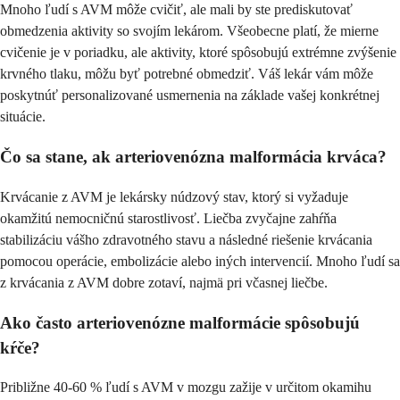
Mnoho ľudí s AVM môže cvičiť, ale mali by ste prediskutovať
obmedzenia aktivity so svojím lekárom. Všeobecne platí, že mierne
cvičenie je v poriadku, ale aktivity, ktoré spôsobujú extrémne zvýšenie
krvného tlaku, môžu byť potrebné obmedziť. Váš lekár vám môže
poskytnúť personalizované usmernenia na základe vašej konkrétnej
situácie.
Čo sa stane, ak arteriovenózna malformácia krváca?
Krvácanie z AVM je lekársky núdzový stav, ktorý si vyžaduje
okamžitú nemocničnú starostlivosť. Liečba zvyčajne zahŕňa
stabilizáciu vášho zdravotného stavu a následné riešenie krvácania
pomocou operácie, embolizácie alebo iných intervencií. Mnoho ľudí sa
z krvácania z AVM dobre zotaví, najmä pri včasnej liečbe.
Ako často arteriovenózne malformácie spôsobujú
kŕče?
Približne 40-60 % ľudí s AVM v mozgu zažije v určitom okamihu