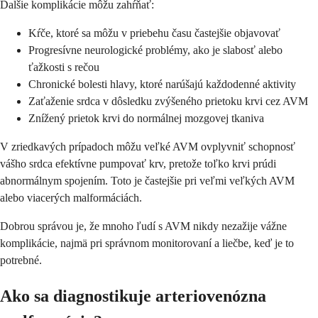
Ďalšie komplikácie môžu zahŕňať:
Kŕče, ktoré sa môžu v priebehu času častejšie objavovať
Progresívne neurologické problémy, ako je slabosť alebo
ťažkosti s rečou
Chronické bolesti hlavy, ktoré narúšajú každodenné aktivity
Zaťaženie srdca v dôsledku zvýšeného prietoku krvi cez AVM
Znížený prietok krvi do normálnej mozgovej tkaniva
V zriedkavých prípadoch môžu veľké AVM ovplyvniť schopnosť
vášho srdca efektívne pumpovať krv, pretože toľko krvi prúdi
abnormálnym spojením. Toto je častejšie pri veľmi veľkých AVM
alebo viacerých malformáciách.
Dobrou správou je, že mnoho ľudí s AVM nikdy nezažije vážne
komplikácie, najmä pri správnom monitorovaní a liečbe, keď je to
potrebné.
Ako sa diagnostikuje arteriovenózna