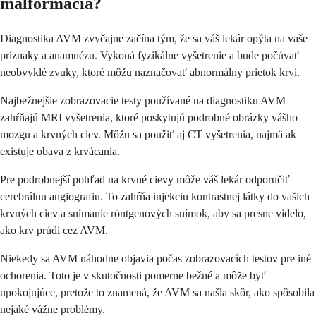
malformácia?
Diagnostika AVM zvyčajne začína tým, že sa váš lekár opýta na vaše
príznaky a anamnézu. Vykoná fyzikálne vyšetrenie a bude počúvať
neobvyklé zvuky, ktoré môžu naznačovať abnormálny prietok krvi.
Najbežnejšie zobrazovacie testy používané na diagnostiku AVM
zahŕňajú MRI vyšetrenia, ktoré poskytujú podrobné obrázky vášho
mozgu a krvných ciev. Môžu sa použiť aj CT vyšetrenia, najmä ak
existuje obava z krvácania.
Pre podrobnejší pohľad na krvné cievy môže váš lekár odporučiť
cerebrálnu angiografiu. To zahŕňa injekciu kontrastnej látky do vašich
krvných ciev a snímanie röntgenových snímok, aby sa presne videlo,
ako krv prúdi cez AVM.
Niekedy sa AVM náhodne objavia počas zobrazovacích testov pre iné
ochorenia. Toto je v skutočnosti pomerne bežné a môže byť
upokojujúce, pretože to znamená, že AVM sa našla skôr, ako spôsobila
nejaké vážne problémy.