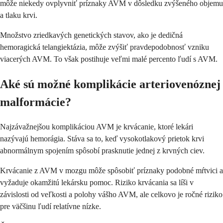
môže niekedy ovplyvniť príznaky AVM v dôsledku zvýšeného objemu
a tlaku krvi.
Množstvo zriedkavých genetických stavov, ako je dedičná
hemoragická telangiektázia, môže zvýšiť pravdepodobnosť vzniku
viacerých AVM. To však postihuje veľmi malé percento ľudí s AVM.
Aké sú možné komplikácie arteriovenóznej
malformácie?
Najzávažnejšou komplikáciou AVM je krvácanie, ktoré lekári
nazývajú hemorágia. Stáva sa to, keď vysokotlakový prietok krvi
abnormálnym spojením spôsobí prasknutie jednej z krvných ciev.
Krvácanie z AVM v mozgu môže spôsobiť príznaky podobné mŕtvici a
vyžaduje okamžitú lekársku pomoc. Riziko krvácania sa líši v
závislosti od veľkosti a polohy vášho AVM, ale celkovo je ročné riziko
pre väčšinu ľudí relatívne nízke.