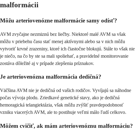
malformácii
Môžu arteriovenózne malformácie samy odísť?
AVM zvyčajne nezmiznú bez liečby. Niektoré malé AVM sa však
môžu v priebehu času stať menej aktívnymi alebo sa v nich môžu
vytvoriť krvné zrazeniny, ktoré ich čiastočne blokujú. Stále to však nie
je niečo, na čo by ste sa mali spoliehať, a pravidelné monitorovanie
zostáva dôležité aj v prípade zlepšenia príznakov.
Je arteriovenózna malformácia dedičná?
Väčšina AVM nie je dedičná od vašich rodičov. Vyvíjajú sa náhodne
počas vývoja plodu. Zriedkavé genetické stavy, ako je dedičná
hemoragická telangiektázia, však môžu zvýšiť pravdepodobnosť
vzniku viacerých AVM, ale to postihuje veľmi málo ľudí celkovo.
Môžem cvičiť, ak mám arteriovenóznu malformáciu?