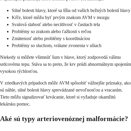
Silné bolesti hlavy, ktoré sa líšia od vašich bežných bolestí hlavy
Kŕče, ktoré môžu byť prvým znakom AVM v mozgu
Svalová slabosť alebo necitlivosť v častiach tela
Problémy so zrakom alebo ťažkosti s rečou
Zmätenosť alebo problémy s koordináciou
Problémy so sluchom, vrátane zvonenia v ušiach
Niekedy si môžete všimnúť šum v hlave, ktorý zodpovedá vášmu
srdcovému tepu. Stáva sa to preto, že krv prúdi abnormálnym spojením
vysokou rýchlosťou.
V zriedkavých prípadoch môže AVM spôsobiť vážnejšie príznaky, ako
sú náhle, silné bolesti hlavy sprevádzané nevoľnosťou a vracaním.
Tieto môžu signalizovať krvácanie, ktoré si vyžaduje okamžitú
lekársku pomoc.
Aké sú typy arteriovenóznej malformácie?