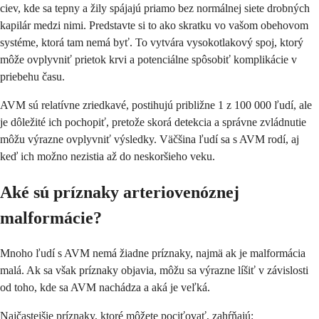
ciev, kde sa tepny a žily spájajú priamo bez normálnej siete drobných
kapilár medzi nimi. Predstavte si to ako skratku vo vašom obehovom
systéme, ktorá tam nemá byť. To vytvára vysokotlakový spoj, ktorý
môže ovplyvniť prietok krvi a potenciálne spôsobiť komplikácie v
priebehu času.
AVM sú relatívne zriedkavé, postihujú približne 1 z 100 000 ľudí, ale
je dôležité ich pochopiť, pretože skorá detekcia a správne zvládnutie
môžu výrazne ovplyvniť výsledky. Väčšina ľudí sa s AVM rodí, aj
keď ich možno nezistia až do neskoršieho veku.
Aké sú príznaky arteriovenóznej
malformácie?
Mnoho ľudí s AVM nemá žiadne príznaky, najmä ak je malformácia
malá. Ak sa však príznaky objavia, môžu sa výrazne líšiť v závislosti
od toho, kde sa AVM nachádza a aká je veľká.
Najčastejšie príznaky, ktoré môžete pociťovať, zahŕňajú: