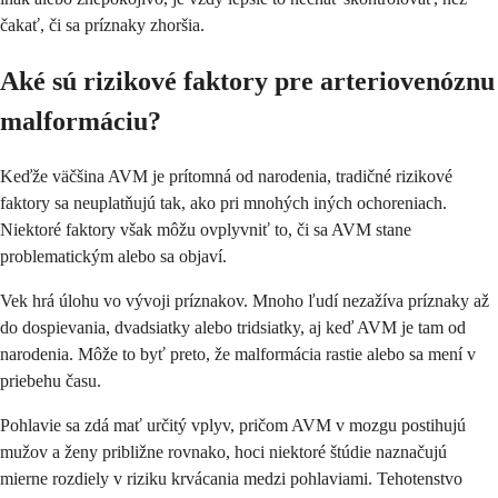
čakať, či sa príznaky zhoršia.
Aké sú rizikové faktory pre arteriovenóznu
malformáciu?
Keďže väčšina AVM je prítomná od narodenia, tradičné rizikové
faktory sa neuplatňujú tak, ako pri mnohých iných ochoreniach.
Niektoré faktory však môžu ovplyvniť to, či sa AVM stane
problematickým alebo sa objaví.
Vek hrá úlohu vo vývoji príznakov. Mnoho ľudí nezažíva príznaky až
do dospievania, dvadsiatky alebo tridsiatky, aj keď AVM je tam od
narodenia. Môže to byť preto, že malformácia rastie alebo sa mení v
priebehu času.
Pohlavie sa zdá mať určitý vplyv, pričom AVM v mozgu postihujú
mužov a ženy približne rovnako, hoci niektoré štúdie naznačujú
mierne rozdiely v riziku krvácania medzi pohlaviami. Tehotenstvo