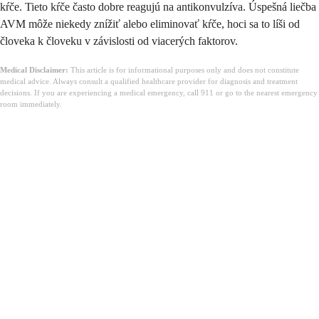
kŕče. Tieto kŕče často dobre reagujú na antikonvulzíva. Úspešná liečba
AVM môže niekedy znížiť alebo eliminovať kŕče, hoci sa to líši od
človeka k človeku v závislosti od viacerých faktorov.
Medical Disclaimer:
This article is for informational purposes only and does not constitute
medical advice. Always consult a qualified healthcare provider for diagnosis and treatment
decisions. If you are experiencing a medical emergency, call 911 or go to the nearest emergency
room immediately.