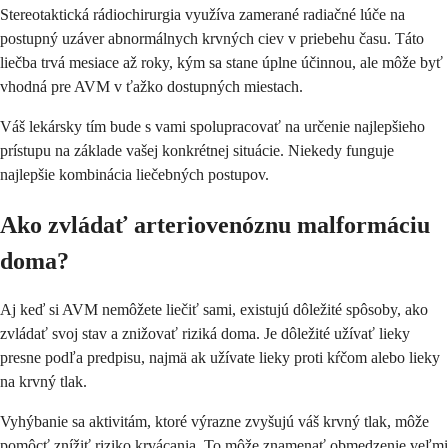
Stereotaktická rádiochirurgia využíva zamerané radiačné lúče na
postupný uzáver abnormálnych krvných ciev v priebehu času. Táto
liečba trvá mesiace až roky, kým sa stane úplne účinnou, ale môže byť
vhodná pre AVM v ťažko dostupných miestach.
Váš lekársky tím bude s vami spolupracovať na určenie najlepšieho
prístupu na základe vašej konkrétnej situácie. Niekedy funguje
najlepšie kombinácia liečebných postupov.
Ako zvládať arteriovenóznu malformáciu
doma?
Aj keď si AVM nemôžete liečiť sami, existujú dôležité spôsoby, ako
zvládať svoj stav a znižovať riziká doma. Je dôležité užívať lieky
presne podľa predpisu, najmä ak užívate lieky proti kŕčom alebo lieky
na krvný tlak.
Vyhýbanie sa aktivitám, ktoré výrazne zvyšujú váš krvný tlak, môže
pomôcť znížiť riziko krvácania. To môže znamenať obmedzenie veľmi