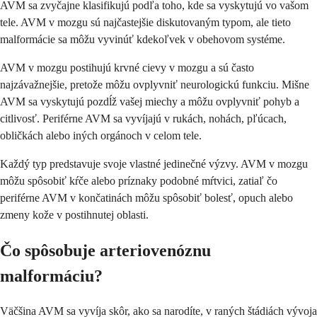
AVM sa zvyčajne klasifikujú podľa toho, kde sa vyskytujú vo vašom
tele. AVM v mozgu sú najčastejšie diskutovaným typom, ale tieto
malformácie sa môžu vyvinúť kdekoľvek v obehovom systéme.
AVM v mozgu postihujú krvné cievy v mozgu a sú často
najzávažnejšie, pretože môžu ovplyvniť neurologickú funkciu. Mišne
AVM sa vyskytujú pozdĺž vašej miechy a môžu ovplyvniť pohyb a
citlivosť. Periférne AVM sa vyvíjajú v rukách, nohách, pľúcach,
obličkách alebo iných orgánoch v celom tele.
Každý typ predstavuje svoje vlastné jedinečné výzvy. AVM v mozgu
môžu spôsobiť kŕče alebo príznaky podobné mŕtvici, zatiaľ čo
periférne AVM v končatinách môžu spôsobiť bolesť, opuch alebo
zmeny kože v postihnutej oblasti.
Čo spôsobuje arteriovenóznu
malformáciu?
Väčšina AVM sa vyvíja skôr, ako sa narodíte, v raných štádiách vývoja