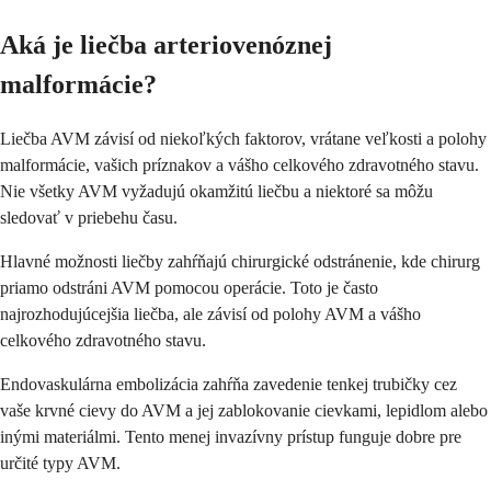
Aká je liečba arteriovenóznej
malformácie?
Liečba AVM závisí od niekoľkých faktorov, vrátane veľkosti a polohy
malformácie, vašich príznakov a vášho celkového zdravotného stavu.
Nie všetky AVM vyžadujú okamžitú liečbu a niektoré sa môžu
sledovať v priebehu času.
Hlavné možnosti liečby zahŕňajú chirurgické odstránenie, kde chirurg
priamo odstráni AVM pomocou operácie. Toto je často
najrozhodujúcejšia liečba, ale závisí od polohy AVM a vášho
celkového zdravotného stavu.
Endovaskulárna embolizácia zahŕňa zavedenie tenkej trubičky cez
vaše krvné cievy do AVM a jej zablokovanie cievkami, lepidlom alebo
inými materiálmi. Tento menej invazívny prístup funguje dobre pre
určité typy AVM.