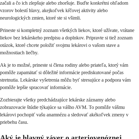
začali a čo ich zlepšuje alebo zhoršuje. Buďte konkrétni ohľadom
vzorov bolestí hlavy, akejkoľvek kŕčovej aktivity alebo
neurologických zmien, ktoré ste si všimli.
Prineste si kompletný zoznam všetkých liekov, ktoré užívate, vrátane
liekov bez lekárskeho predpisu a doplnkov. Pripravte si tiež zoznam
otázok, ktoré chcete položiť svojmu lekárovi o vašom stave a
možnostiach liečby.
Ak je to možné, prineste si člena rodiny alebo priateľa, ktorý vám
pomôže zapamätať si dôležité informácie prediskutované počas
stretnutia. Lekárske vyšetrenia môžu byť stresujúce a podpora vám
pomôže lepšie spracovať informácie.
Zozbierajte všetky predchádzajúce lekárske záznamy alebo
zobrazovacie štúdie týkajúce sa vášho AVM. To pomôže vášmu
lekárovi pochopiť vašu anamnézu a sledovať akékoľvek zmeny v
priebehu času.
Aký je hlavný záver o arteriovenóznej