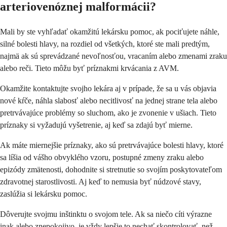
arteriovenóznej malformácii?
Mali by ste vyhľadať okamžitú lekársku pomoc, ak pociťujete náhle,
silné bolesti hlavy, na rozdiel od všetkých, ktoré ste mali predtým,
najmä ak sú sprevádzané nevoľnosťou, vracaním alebo zmenami zraku
alebo reči. Tieto môžu byť príznakmi krvácania z AVM.
Okamžite kontaktujte svojho lekára aj v prípade, že sa u vás objavia
nové kŕče, náhla slabosť alebo necitlivosť na jednej strane tela alebo
pretrvávajúce problémy so sluchom, ako je zvonenie v ušiach. Tieto
príznaky si vyžadujú vyšetrenie, aj keď sa zdajú byť mierne.
Ak máte miernejšie príznaky, ako sú pretrvávajúce bolesti hlavy, ktoré
sa líšia od vášho obvyklého vzoru, postupné zmeny zraku alebo
epizódy zmätenosti, dohodnite si stretnutie so svojím poskytovateľom
zdravotnej starostlivosti. Aj keď to nemusia byť núdzové stavy,
zaslúžia si lekársku pomoc.
Dôverujte svojmu inštinktu o svojom tele. Ak sa niečo cíti výrazne
inak alebo znepokojivo, je vždy lepšie to nechať skontrolovať, než