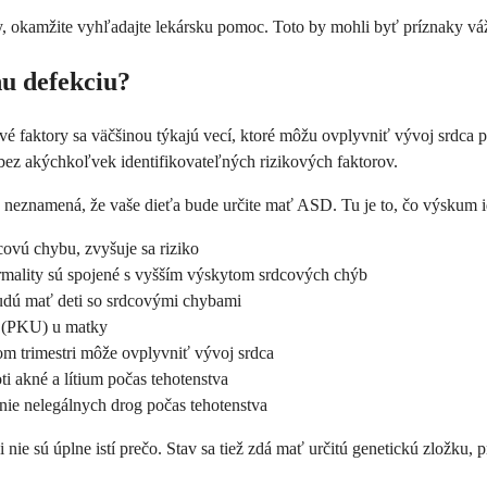
y, okamžite vyhľadajte lekársku pomoc. Toto by mohli byť príznaky vá
nu defekciu?
vé faktory sa väčšinou týkajú vecí, ktoré môžu ovplyvniť vývoj srdca 
 bez akýchkoľvek identifikovateľných rizikových faktorov.
c neznamená, že vaše dieťa bude určite mať ASD. Tu je to, čo výskum i
ovú chybu, zvyšuje sa riziko
lity sú spojené s vyšším výskytom srdcových chýb
budú mať deti so srdcovými chybami
a (PKU) u matky
 trimestri môže ovplyvniť vývoj srdca
ti akné a lítium počas tehotenstva
ie nelegálnych drog počas tehotenstva
 nie sú úplne istí prečo. Stav sa tiež zdá mať určitú genetickú zložku, 