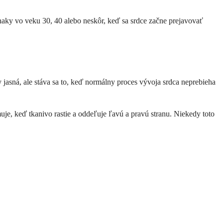
íznaky vo veku 30, 40 alebo neskôr, keď sa srdce začne prejavovať
y jasná, ale stáva sa to, keď normálny proces vývoja srdca neprebieha
je, keď tkanivo rastie a oddeľuje ľavú a pravú stranu. Niekedy toto