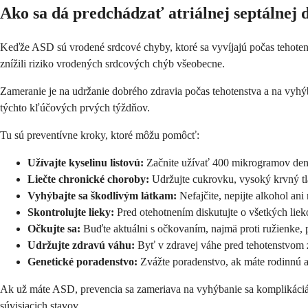
Ako sa dá predchádzať atriálnej septálnej d
Keďže ASD sú vrodené srdcové chyby, ktoré sa vyvíjajú počas tehotens
znížili riziko vrodených srdcových chýb všeobecne.
Zameranie je na udržanie dobrého zdravia počas tehotenstva a na vyhý
týchto kľúčových prvých týždňov.
Tu sú preventívne kroky, ktoré môžu pomôcť:
Užívajte kyselinu listovú:
Začnite užívať 400 mikrogramov denne
Liečte chronické choroby:
Udržujte cukrovku, vysoký krvný tla
Vyhýbajte sa škodlivým látkam:
Nefajčite, nepijte alkohol ani
Skontrolujte lieky:
Pred otehotnením diskutujte o všetkých lie
Očkujte sa:
Buďte aktuálni s očkovaním, najmä proti ružienke, 
Udržujte zdravú váhu:
Byť v zdravej váhe pred tehotenstvom z
Genetické poradenstvo:
Zvážte poradenstvo, ak máte rodinnú
Ak už máte ASD, prevencia sa zameriava na vyhýbanie sa komplikáciám 
súvisiacich stavov.