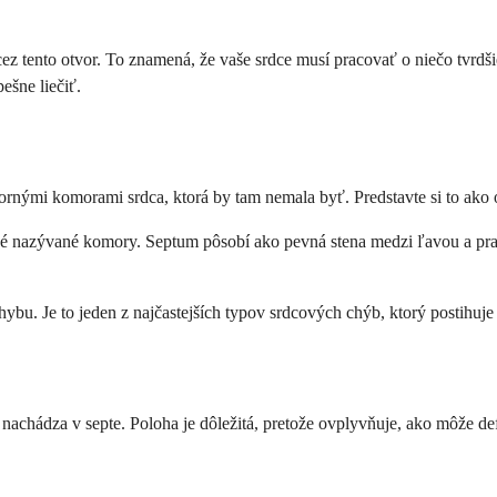
cez tento otvor. To znamená, že vaše srdce musí pracovať o niečo tvrd
ešne liečiť.
ornými komorami srdca, ktorá by tam nemala byť. Predstavte si to ako 
né nazývané komory. Septum pôsobí ako pevná stena medzi ľavou a pra
ybu. Je to jeden z najčastejších typov srdcových chýb, ktorý postihuje
nachádza v septe. Poloha je dôležitá, pretože ovplyvňuje, ako môže def