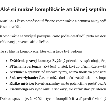
Aké sú možné komplikácie atriálnej septáln
Malé ASD často nespôsobujú žiadne komplikácie a nemusia nikdy vyžad
časom tvrdšie.
Komplikácie sa vyvíjajú postupne, často počas desaťročí, preto niekt
efektívnej prevencii alebo liečbe.
Tu sú hlavné komplikácie, ktorých si treba byť vedomý:
Zväčšenie pravej komory:
Zvýšený prietok krvi spôsobuje, že p
Pľúcna hypertenzia:
Zvýšený prietok krvi do pľúc môže zvýšiť
Arytmie:
Nepravidelné srdcové rytmy, najmä fibrilácia predsiení
Srdcové zlyhanie:
Časom môže dodatočná záťaž oslabiť schopn
Riziko mŕtvice:
Krvné zrazeniny môžu potenciálne prejsť cez 
Eisenmengerov syndróm:
Zriedkavý, ale vážny stav, pri ktorom
Dobrou správou je, že väčšine týchto komplikácií sa dá predísť vhodn