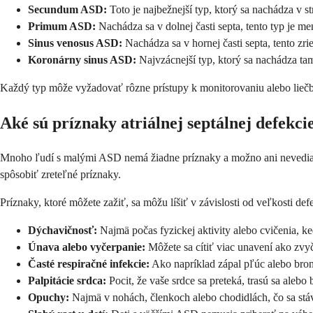
Secundum ASD:
Toto je najbežnejší typ, ktorý sa nachádza v s
Primum ASD:
Nachádza sa v dolnej časti septa, tento typ je m
Sinus venosus ASD:
Nachádza sa v hornej časti septa, tento zr
Koronárny sinus ASD:
Najvzácnejší typ, ktorý sa nachádza tam
Každý typ môže vyžadovať rôzne prístupy k monitorovaniu alebo liečbe. 
Aké sú príznaky atriálnej septálnej defekci
Mnoho ľudí s malými ASD nemá žiadne príznaky a možno ani nevedia, že
spôsobiť zreteľné príznaky.
Príznaky, ktoré môžete zažiť, sa môžu líšiť v závislosti od veľkosti def
Dýchavičnosť:
Najmä počas fyzickej aktivity alebo cvičenia, k
Únava alebo vyčerpanie:
Môžete sa cítiť viac unavení ako zvy
Časté respiračné infekcie:
Ako napríklad zápal pľúc alebo bron
Palpitácie srdca:
Pocit, že vaše srdce sa preteká, trasú sa alebo 
Opuchy:
Najmä v nohách, členkoch alebo chodidlách, čo sa st