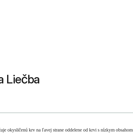
 a Liečba
žuje okysličenú krv na ľavej strane oddelene od krvi s nízkym obsahom