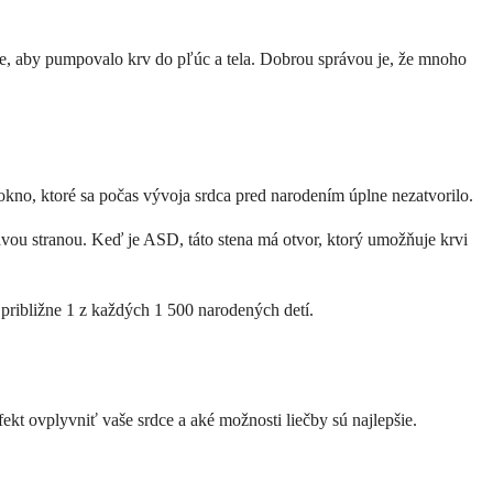
šie, aby pumpovalo krv do pľúc a tela. Dobrou správou je, že mnoho
okno, ktoré sa počas vývoja srdca pred narodením úplne nezatvorilo.
vou stranou. Keď je ASD, táto stena má otvor, ktorý umožňuje krvi
 približne 1 z každých 1 500 narodených detí.
ekt ovplyvniť vaše srdce a aké možnosti liečby sú najlepšie.