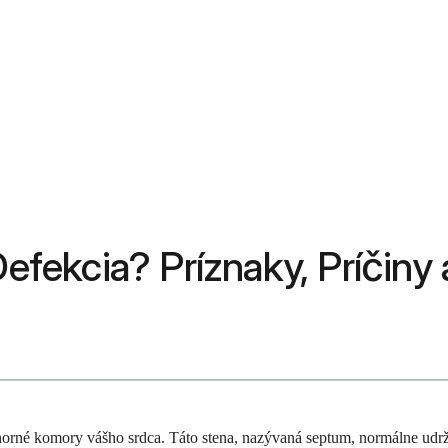
Defekcia? Príznaky, Príčiny
e horné komory vášho srdca. Táto stena, nazývaná septum, normálne udr