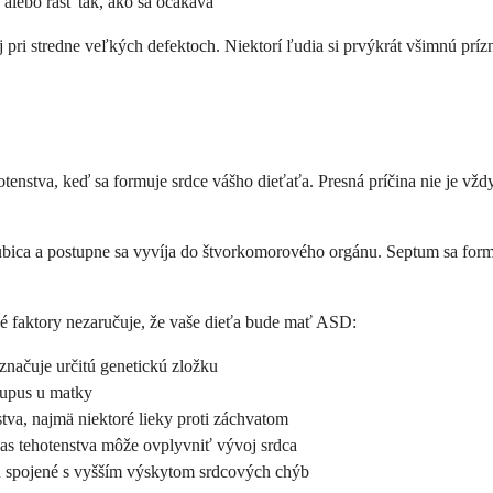
alebo rásť tak, ako sa očakáva
 aj pri stredne veľkých defektoch. Niektorí ľudia si prvýkrát všimnú pr
otenstva, keď sa formuje srdce vášho dieťaťa. Presná príčina nie je vžd
ubica a postupne sa vyvíja do štvorkomorového orgánu. Septum sa formu
vé faktory nezaručuje, že vaše dieťa bude mať ASD:
načuje určitú genetickú zložku
lupus u matky
tva, najmä niektoré lieky proti záchvatom
s tehotenstva môže ovplyvniť vývoj srdca
spojené s vyšším výskytom srdcových chýb