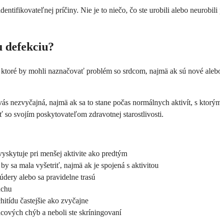
ifikovateľnej príčiny. Nie je to niečo, čo ste urobili alebo neurobili 
u defekciu?
y, ktoré by mohli naznačovať problém so srdcom, najmä ak sú nové ale
ás nezvyčajná, najmä ak sa to stane počas normálnych aktivít, s ktorými
 so svojím poskytovateľom zdravotnej starostlivosti.
yskytuje pri menšej aktivite ako predtým
y sa mala vyšetriť, najmä ak je spojená s aktivitou
 údery alebo sa pravidelne trasú
uchu
itídu častejšie ako zvyčajne
ových chýb a neboli ste skríningovaní