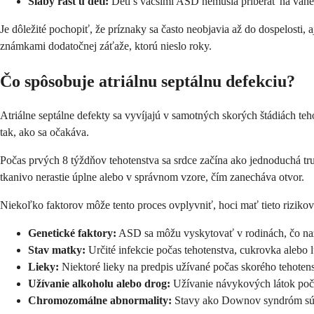
Slabý rast u detí:
Deti s väčšími ASD nemusia priberať na váhe 
Je dôležité pochopiť, že príznaky sa často neobjavia až do dospelosti,
známkami dodatočnej záťaže, ktorú nieslo roky.
Čo spôsobuje atriálnu septálnu defekciu?
Atriálne septálne defekty sa vyvíjajú v samotných skorých štádiách teh
tak, ako sa očakáva.
Počas prvých 8 týždňov tehotenstva sa srdce začína ako jednoduchá tr
tkanivo nerastie úplne alebo v správnom vzore, čím zanecháva otvor.
Niekoľko faktorov môže tento proces ovplyvniť, hoci mať tieto riziko
Genetické faktory:
ASD sa môžu vyskytovať v rodinách, čo naz
Stav matky:
Určité infekcie počas tehotenstva, cukrovka alebo 
Lieky:
Niektoré lieky na predpis užívané počas skorého tehotens
Užívanie alkoholu alebo drog:
Užívanie návykových látok poča
Chromozomálne abnormality:
Stavy ako Downov syndróm sú 