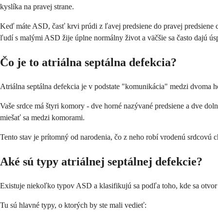
kyslíka na pravej strane.
Keď máte ASD, časť krvi prúdi z ľavej predsiene do pravej predsiene 
ľudí s malými ASD žije úplne normálny život a väčšie sa často dajú úsp
Čo je to atriálna septálna defekcia?
Atriálna septálna defekcia je v podstate "komunikácia" medzi dvoma h
Vaše srdce má štyri komory - dve horné nazývané predsiene a dve dol
miešať sa medzi komorami.
Tento stav je prítomný od narodenia, čo z neho robí vrodenú srdcovú ch
Aké sú typy atriálnej septálnej defekcie?
Existuje niekoľko typov ASD a klasifikujú sa podľa toho, kde sa otvor 
Tu sú hlavné typy, o ktorých by ste mali vedieť: