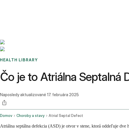
Benchmarks
Stories
FAQ
Sign up / Log in
HEALTH LIBRARY
Čo je to Atriálna Septalná 
Naposledy aktualizované
17. februára 2025
Domov
Choroby a stavy
Atrial Septal Defect
Atriálna septálna defekcia (ASD) je otvor v stene, ktorá oddeľuje dv