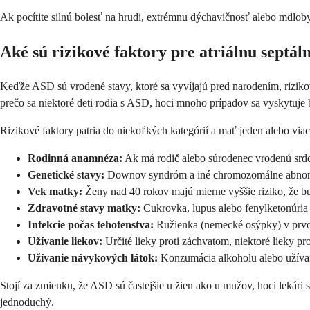
Ak pocítite silnú bolesť na hrudi, extrémnu dýchavičnosť alebo mdlob
Aké sú rizikové faktory pre atriálnu septál
Keďže ASD sú vrodené stavy, ktoré sa vyvíjajú pred narodením, riziko
prečo sa niektoré deti rodia s ASD, hoci mnoho prípadov sa vyskytuje
Rizikové faktory patria do niekoľkých kategórií a mať jeden alebo via
Rodinná anamnéza:
Ak má rodič alebo súrodenec vrodenú srdc
Genetické stavy:
Downov syndróm a iné chromozomálne abnorma
Vek matky:
Ženy nad 40 rokov majú mierne vyššie riziko, že 
Zdravotné stavy matky:
Cukrovka, lupus alebo fenylketonúri
Infekcie počas tehotenstva:
Ružienka (nemecké osýpky) v prvom
Užívanie liekov:
Určité lieky proti záchvatom, niektoré lieky pro
Užívanie návykových látok:
Konzumácia alkoholu alebo užívan
Stojí za zmienku, že ASD sú častejšie u žien ako u mužov, hoci lekári si
jednoduchý.