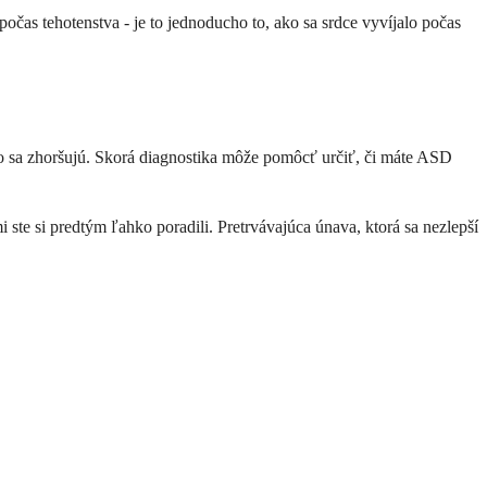
počas tehotenstva - je to jednoducho to, ako sa srdce vyvíjalo počas
bo sa zhoršujú. Skorá diagnostika môže pomôcť určiť, či máte ASD
 ste si predtým ľahko poradili. Pretrvávajúca únava, ktorá sa nezlepší