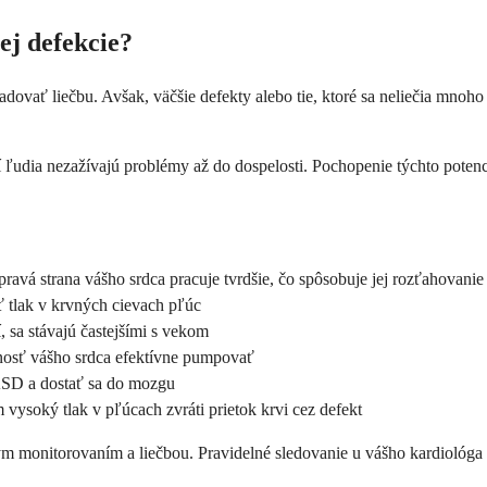
ej defekcie?
ovať liečbu. Avšak, väčšie defekty alebo tie, ktoré sa neliečia mnoh
orí ľudia nezažívajú problémy až do dospelosti. Pochopenie týchto po
ravá strana vášho srdca pracuje tvrdšie, čo spôsobuje jej rozťahovanie
 tlak v krvných cievach pľúc
, sa stávajú častejšími s vekom
osť vášho srdca efektívne pumpovať
ASD a dostať sa do mozgu
 vysoký tlak v pľúcach zvráti prietok krvi cez defekt
ým monitorovaním a liečbou. Pravidelné sledovanie u vášho kardiológa