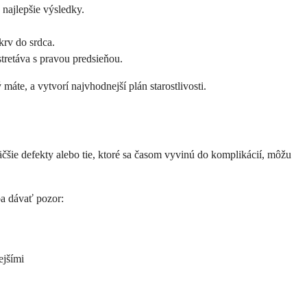
 najlepšie výsledky.
krv do srdca.
stretáva s pravou predsieňou.
áte, a vytvorí najvhodnejší plán starostlivosti.
čšie defekty alebo tie, ktoré sa časom vyvinú do komplikácií, môžu
ba dávať pozor:
ejšími