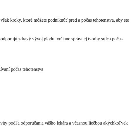
však kroky, ktoré môžete podniknúť pred a počas tehotenstva, aby ste
podporujú zdravý vývoj plodu, vrátane správnej tvorby srdca počas
ívaní počas tehotenstva
tivity podľa odporúčania vášho lekára a včasnou liečbou akýchkoľvek