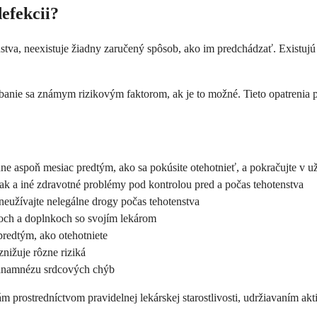
efekcii?
tva, neexistuje žiadny zaručený spôsob, ako im predchádzať. Existujú 
banie sa známym rizikovým faktorom, ak je to možné. Tieto opatrenia 
 aspoň mesiac predtým, ako sa pokúsite otehotnieť, a pokračujte v už
k a iné zdravotné problémy pod kontrolou pred a počas tehotenstva
 neužívajte nelegálne drogy počas tehotenstva
koch a doplnkoch so svojím lekárom
predtým, ako otehotniete
nižuje rôzne riziká
 anamnézu srdcových chýb
prostredníctvom pravidelnej lekárskej starostlivosti, udržiavaním ak