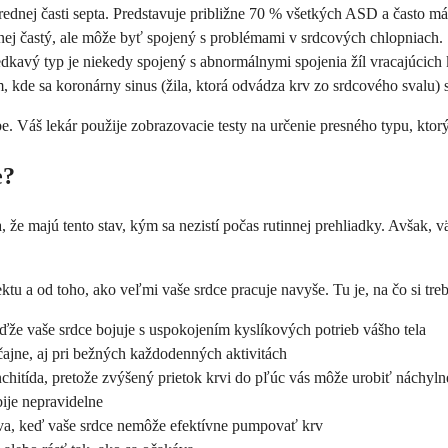
trednej časti septa. Predstavuje približne 70 % všetkých ASD a často má
enej častý, ale môže byť spojený s problémami v srdcových chlopniach.
iedkavý typ je niekedy spojený s abnormálnymi spojenia žíl vracajúcich 
, kde sa koronárny sinus (žila, ktorá odvádza krv zo srdcového svalu) 
Váš lekár použije zobrazovacie testy na určenie presného typu, ktorý m
e?
 majú tento stav, kým sa nezistí počas rutinnej prehliadky. Avšak, vä
ektu a od toho, ako veľmi vaše srdce pracuje navyše. Tu je, na čo si tre
eďže vaše srdce bojuje s uspokojením kyslíkových potrieb vášho tela
čajne, aj pri bežných každodenných aktivitách
chitída, pretože zvýšený prietok krvi do pľúc vás môže urobiť náchyln
bije nepravidelne
áva, keď vaše srdce nemôže efektívne pumpovať krv