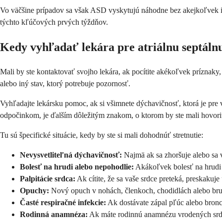
Vo väčšine prípadov sa však ASD vyskytujú náhodne bez akejkoľvek ident
týchto kľúčových prvých týždňov.
Kedy vyhľadať lekára pre atriálnu septáln
Mali by ste kontaktovať svojho lekára, ak pocítite akékoľvek príznak
alebo iný stav, ktorý potrebuje pozornosť.
Vyhľadajte lekársku pomoc, ak si všimnete dýchavičnosť, ktorá je pre v
odpočinkom, je ďalším dôležitým znakom, o ktorom by ste mali hovoriť
Tu sú špecifické situácie, kedy by ste si mali dohodnúť stretnutie:
Nevysvetliteľná dýchavičnosť:
Najmä ak sa zhoršuje alebo sa v
Bolesť na hrudi alebo nepohodlie:
Akákoľvek bolesť na hrudi b
Palpitácie srdca:
Ak cítite, že sa vaše srdce preteká, preskakuje
Opuchy:
Nový opuch v nohách, členkoch, chodidlách alebo br
Časté respiračné infekcie:
Ak dostávate zápal pľúc alebo bronch
Rodinná anamnéza:
Ak máte rodinnú anamnézu vrodených srdc