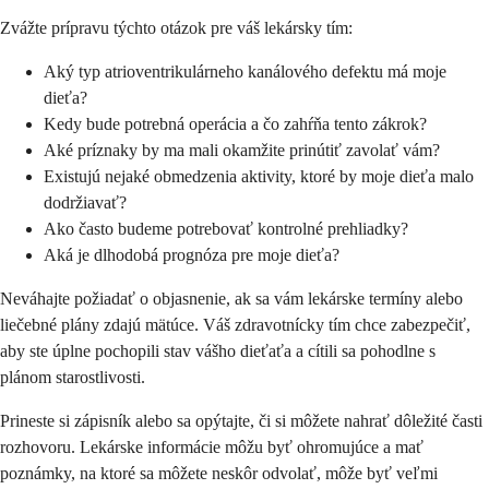
Zvážte prípravu týchto otázok pre váš lekársky tím:
Aký typ atrioventrikulárneho kanálového defektu má moje
dieťa?
Kedy bude potrebná operácia a čo zahŕňa tento zákrok?
Aké príznaky by ma mali okamžite prinútiť zavolať vám?
Existujú nejaké obmedzenia aktivity, ktoré by moje dieťa malo
dodržiavať?
Ako často budeme potrebovať kontrolné prehliadky?
Aká je dlhodobá prognóza pre moje dieťa?
Neváhajte požiadať o objasnenie, ak sa vám lekárske termíny alebo
liečebné plány zdajú mätúce. Váš zdravotnícky tím chce zabezpečiť,
aby ste úplne pochopili stav vášho dieťaťa a cítili sa pohodlne s
plánom starostlivosti.
Prineste si zápisník alebo sa opýtajte, či si môžete nahrať dôležité časti
rozhovoru. Lekárske informácie môžu byť ohromujúce a mať
poznámky, na ktoré sa môžete neskôr odvolať, môže byť veľmi