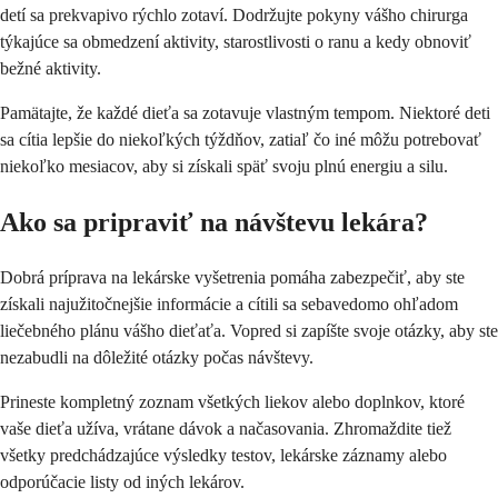
detí sa prekvapivo rýchlo zotaví. Dodržujte pokyny vášho chirurga
týkajúce sa obmedzení aktivity, starostlivosti o ranu a kedy obnoviť
bežné aktivity.
Pamätajte, že každé dieťa sa zotavuje vlastným tempom. Niektoré deti
sa cítia lepšie do niekoľkých týždňov, zatiaľ čo iné môžu potrebovať
niekoľko mesiacov, aby si získali späť svoju plnú energiu a silu.
Ako sa pripraviť na návštevu lekára?
Dobrá príprava na lekárske vyšetrenia pomáha zabezpečiť, aby ste
získali najužitočnejšie informácie a cítili sa sebavedomo ohľadom
liečebného plánu vášho dieťaťa. Vopred si zapíšte svoje otázky, aby ste
nezabudli na dôležité otázky počas návštevy.
Prineste kompletný zoznam všetkých liekov alebo doplnkov, ktoré
vaše dieťa užíva, vrátane dávok a načasovania. Zhromaždite tiež
všetky predchádzajúce výsledky testov, lekárske záznamy alebo
odporúčacie listy od iných lekárov.