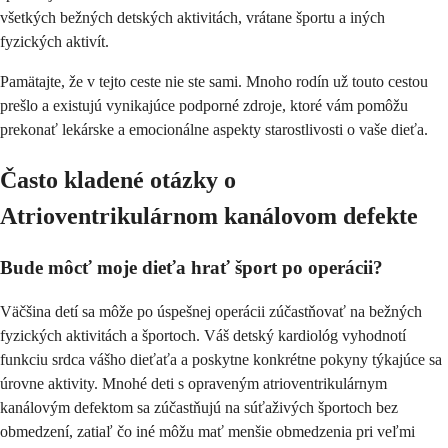
všetkých bežných detských aktivitách, vrátane športu a iných
fyzických aktivít.
Pamätajte, že v tejto ceste nie ste sami. Mnoho rodín už touto cestou
prešlo a existujú vynikajúce podporné zdroje, ktoré vám pomôžu
prekonať lekárske a emocionálne aspekty starostlivosti o vaše dieťa.
Často kladené otázky o
Atrioventrikulárnom kanálovom defekte
Bude môcť moje dieťa hrať šport po operácii?
Väčšina detí sa môže po úspešnej operácii zúčastňovať na bežných
fyzických aktivitách a športoch. Váš detský kardiológ vyhodnotí
funkciu srdca vášho dieťaťa a poskytne konkrétne pokyny týkajúce sa
úrovne aktivity. Mnohé deti s opraveným atrioventrikulárnym
kanálovým defektom sa zúčastňujú na súťaživých športoch bez
obmedzení, zatiaľ čo iné môžu mať menšie obmedzenia pri veľmi