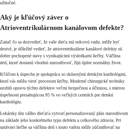
užitočné.
Aký je kľúčový záver o
Atrioventrikulárnom kanálovom defekte?
Zatiaľ čo sa dozvedieť, že vaše dieťa má srdcovú vadu, môže byť
desivé, je dôležité vedieť, že atrioventrikulárne kanálové defekty sú
dobre pochopené stavy s vynikajúcimi výsledkami liečby. Väčšina
detí, ktoré dostanú vhodnú starostlivosť, žijú úplne normálny život.
Kľúčom k úspechu je spolupráca so skúsenými detským kardiológmi,
ktorí vás môžu viesť procesom liečby. Moderné chirurgické techniky
urobili opravu týchto defektov veľmi bezpečnou a účinnou, s mierou
úspešnosti presahujúcou 95 % vo veľkých centrách pre detskú
kardiológiu.
Lekársky tím vášho dieťaťa vytvorí personalizovaný plán starostlivosti
na základe jeho konkrétneho typu defektu a celkového zdravia. Pri
správnej liečbe sa väčšina detí s touto vadou môže zúčastňovať na