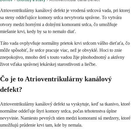
Atrioventrikulárny kanálový defekt je vrodená srdcová vada, pri ktorej
sa steny oddeľujúce komory srdca nevytvoria správne. To vytvára
otvory medzi hornými a dolnými komorami srdca, čo umožňuje
miešanie krvi, kedy by sa to nemalo diať.
Táto vada ovplyvňuje normálny prietok krvi srdcom vášho dieťaťa, čo
môže spôsobiť, že srdce pracuje viac, než je obvyklé. Hoci to znie
znepokojivo, mnoho detí s touto vadou žije plnohodnotný a aktívny
život vďaka správnej lekárskej starostlivosti a liečbe.
Čo je to Atrioventrikulárny kanálový
defekt?
Atrioventrikulárny kanálový defekt sa vyskytuje, keď sa tkanivo, ktoré
normálne oddeľuje štyri komory srdca, počas tehotenstva úplne
nevyvinie. Namiesto pevných stien medzi komorami sú medzery, ktoré
umožňujú prúdenie krvi tam, kde by nemala.