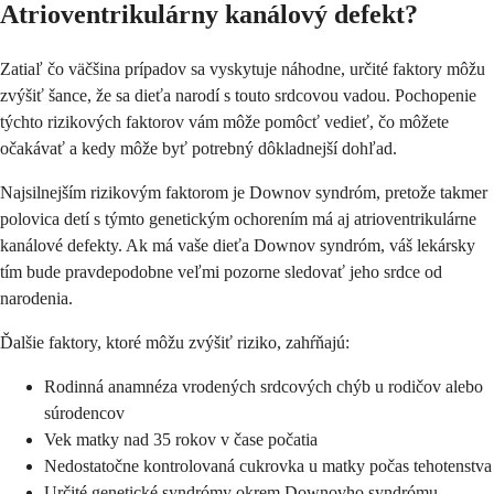
Atrioventrikulárny kanálový defekt?
Zatiaľ čo väčšina prípadov sa vyskytuje náhodne, určité faktory môžu
zvýšiť šance, že sa dieťa narodí s touto srdcovou vadou. Pochopenie
týchto rizikových faktorov vám môže pomôcť vedieť, čo môžete
očakávať a kedy môže byť potrebný dôkladnejší dohľad.
Najsilnejším rizikovým faktorom je Downov syndróm, pretože takmer
polovica detí s týmto genetickým ochorením má aj atrioventrikulárne
kanálové defekty. Ak má vaše dieťa Downov syndróm, váš lekársky
tím bude pravdepodobne veľmi pozorne sledovať jeho srdce od
narodenia.
Ďalšie faktory, ktoré môžu zvýšiť riziko, zahŕňajú:
Rodinná anamnéza vrodených srdcových chýb u rodičov alebo
súrodencov
Vek matky nad 35 rokov v čase počatia
Nedostatočne kontrolovaná cukrovka u matky počas tehotenstva
Určité genetické syndrómy okrem Downovho syndrómu