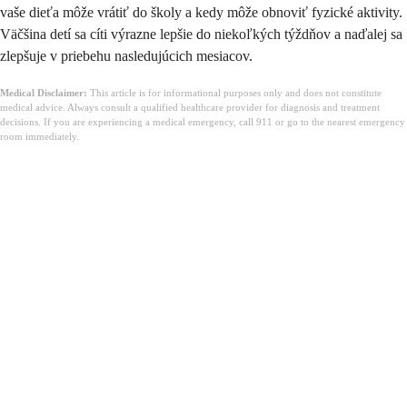
vaše dieťa môže vrátiť do školy a kedy môže obnoviť fyzické aktivity.
Väčšina detí sa cíti výrazne lepšie do niekoľkých týždňov a naďalej sa
zlepšuje v priebehu nasledujúcich mesiacov.
Medical Disclaimer:
This article is for informational purposes only and does not constitute
medical advice. Always consult a qualified healthcare provider for diagnosis and treatment
decisions. If you are experiencing a medical emergency, call 911 or go to the nearest emergency
room immediately.