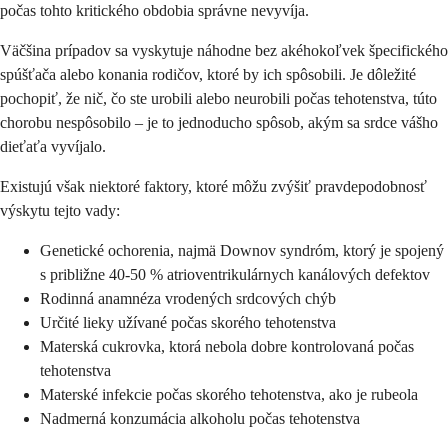
počas tohto kritického obdobia správne nevyvíja.
Väčšina prípadov sa vyskytuje náhodne bez akéhokoľvek špecifického
spúšťača alebo konania rodičov, ktoré by ich spôsobili. Je dôležité
pochopiť, že nič, čo ste urobili alebo neurobili počas tehotenstva, túto
chorobu nespôsobilo – je to jednoducho spôsob, akým sa srdce vášho
dieťaťa vyvíjalo.
Existujú však niektoré faktory, ktoré môžu zvýšiť pravdepodobnosť
výskytu tejto vady:
Genetické ochorenia, najmä Downov syndróm, ktorý je spojený
s približne 40-50 % atrioventrikulárnych kanálových defektov
Rodinná anamnéza vrodených srdcových chýb
Určité lieky užívané počas skorého tehotenstva
Materská cukrovka, ktorá nebola dobre kontrolovaná počas
tehotenstva
Materské infekcie počas skorého tehotenstva, ako je rubeola
Nadmerná konzumácia alkoholu počas tehotenstva