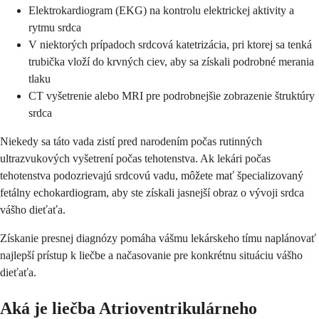
Elektrokardiogram (EKG) na kontrolu elektrickej aktivity a
rytmu srdca
V niektorých prípadoch srdcová katetrizácia, pri ktorej sa tenká
trubička vloží do krvných ciev, aby sa získali podrobné merania
tlaku
CT vyšetrenie alebo MRI pre podrobnejšie zobrazenie štruktúry
srdca
Niekedy sa táto vada zistí pred narodením počas rutinných
ultrazvukových vyšetrení počas tehotenstva. Ak lekári počas
tehotenstva podozrievajú srdcovú vadu, môžete mať špecializovaný
fetálny echokardiogram, aby ste získali jasnejší obraz o vývoji srdca
vášho dieťaťa.
Získanie presnej diagnózy pomáha vášmu lekárskeho tímu naplánovať
najlepší prístup k liečbe a načasovanie pre konkrétnu situáciu vášho
dieťaťa.
Aká je liečba Atrioventrikulárneho