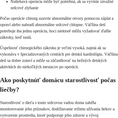
Naliehavá operácia môže byť potrebná, ak sa vyvinie závažné
srdcové zlyhanie
Počas operácie chirurg uzavrie abnormálne otvory pomocou záplat a
opraví alebo nahradí abnormálne srdcové chlopne. Väčšina detí
potrebuje iba jednu operáciu, hoci niektoré môžu vyžadovať ďalšie
zákroky, keď rastú.
Úspešnosť chirurgického zákroku je veľmi vysoká, najmä ak sa
vykonáva v špecializovaných centrách pre detskú kardiológiu. Väčšina
detí sa dobre zotaví a môže sa zúčastňovať na bežných detských
aktivitách do niekoľkých mesiacov po operácii.
Ako poskytnúť domácu starostlivosť počas
liečby?
Starostlivosť o dieťa s touto srdcovou vadou doma zahŕňa
monitorovanie jeho príznakov, dodržiavanie režimu užívania liekov a
vytvorenie prostredia, ktoré podporuje jeho zdravie a vývoj.