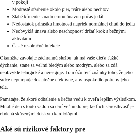
v pokoji
Modrasté sfarbenie okolo pier, tváre alebo nechtov
Slabé kŕmenie s nadmernou únavou počas jedál
Nedostatok prírastku hmotnosti napriek normálnej chuti do jedla
Neobvyklá únava alebo neschopnosť držať krok s bežnými
aktivitami
Časté respiračné infekcie
Okamžite zavolajte záchrannú službu, ak má vaše dieťa ťažké
dýchanie, stane sa veľmi bledým alebo modrým, alebo sa zdá
neobvykle letargické a nereaguje. To môžu byť známky toho, že jeho
srdce nepumpuje dostatočne efektívne, aby uspokojilo potreby jeho
tela.
Pamätajte, že skoré odhalenie a liečba vedú k oveľa lepším výsledkom.
Mnohé deti s touto vadou sa darí veľmi dobre, keď ich starostlivosť je
riadená skúsenými detským kardiológmi.
Aké sú rizikové faktory pre