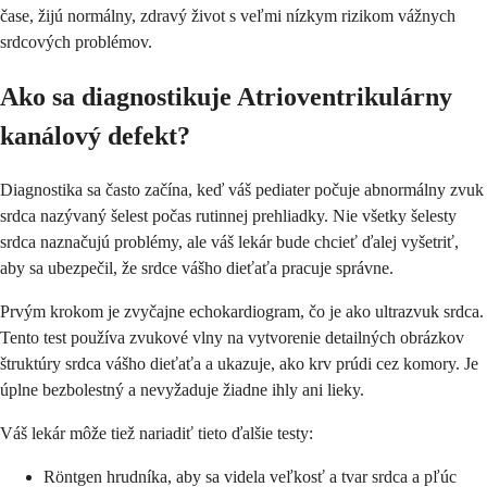
čase, žijú normálny, zdravý život s veľmi nízkym rizikom vážnych
srdcových problémov.
Ako sa diagnostikuje Atrioventrikulárny
kanálový defekt?
Diagnostika sa často začína, keď váš pediater počuje abnormálny zvuk
srdca nazývaný šelest počas rutinnej prehliadky. Nie všetky šelesty
srdca naznačujú problémy, ale váš lekár bude chcieť ďalej vyšetriť,
aby sa ubezpečil, že srdce vášho dieťaťa pracuje správne.
Prvým krokom je zvyčajne echokardiogram, čo je ako ultrazvuk srdca.
Tento test používa zvukové vlny na vytvorenie detailných obrázkov
štruktúry srdca vášho dieťaťa a ukazuje, ako krv prúdi cez komory. Je
úplne bezbolestný a nevyžaduje žiadne ihly ani lieky.
Váš lekár môže tiež nariadiť tieto ďalšie testy:
Röntgen hrudníka, aby sa videla veľkosť a tvar srdca a pľúc