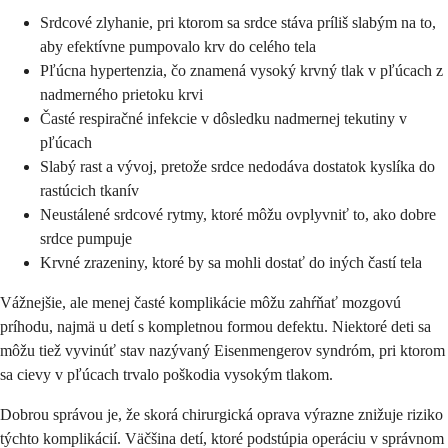
Srdcové zlyhanie, pri ktorom sa srdce stáva príliš slabým na to,
aby efektívne pumpovalo krv do celého tela
Pľúcna hypertenzia, čo znamená vysoký krvný tlak v pľúcach z
nadmerného prietoku krvi
Časté respiračné infekcie v dôsledku nadmernej tekutiny v
pľúcach
Slabý rast a vývoj, pretože srdce nedodáva dostatok kyslíka do
rastúcich tkanív
Neustálené srdcové rytmy, ktoré môžu ovplyvniť to, ako dobre
srdce pumpuje
Krvné zrazeniny, ktoré by sa mohli dostať do iných častí tela
Vážnejšie, ale menej časté komplikácie môžu zahŕňať mozgovú
príhodu, najmä u detí s kompletnou formou defektu. Niektoré deti sa
môžu tiež vyvinúť stav nazývaný Eisenmengerov syndróm, pri ktorom
sa cievy v pľúcach trvalo poškodia vysokým tlakom.
Dobrou správou je, že skorá chirurgická oprava výrazne znižuje riziko
týchto komplikácií. Väčšina detí, ktoré podstúpia operáciu v správnom