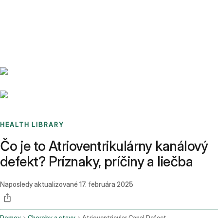
Benchmarks
Stories
FAQ
Sign up / Log in
HEALTH LIBRARY
Čo je to Atrioventrikulárny kanálový
defekt? Príznaky, príčiny a liečba
Naposledy aktualizované
17. februára 2025
Domov
Choroby a stavy
Atrioventricular Canal Defect