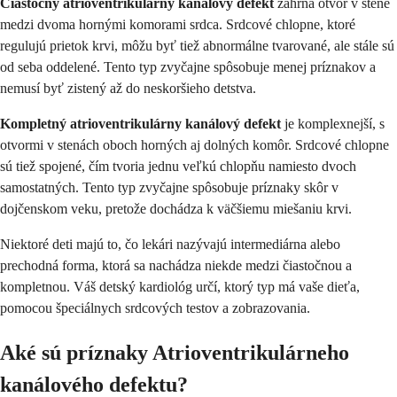
Čiastočný atrioventrikulárny kanálový defekt
zahŕňa otvor v stene
medzi dvoma hornými komorami srdca. Srdcové chlopne, ktoré
regulujú prietok krvi, môžu byť tiež abnormálne tvarované, ale stále sú
od seba oddelené. Tento typ zvyčajne spôsobuje menej príznakov a
nemusí byť zistený až do neskoršieho detstva.
Kompletný atrioventrikulárny kanálový defekt
je komplexnejší, s
otvormi v stenách oboch horných aj dolných komôr. Srdcové chlopne
sú tiež spojené, čím tvoria jednu veľkú chlopňu namiesto dvoch
samostatných. Tento typ zvyčajne spôsobuje príznaky skôr v
dojčenskom veku, pretože dochádza k väčšiemu miešaniu krvi.
Niektoré deti majú to, čo lekári nazývajú intermediárna alebo
prechodná forma, ktorá sa nachádza niekde medzi čiastočnou a
kompletnou. Váš detský kardiológ určí, ktorý typ má vaše dieťa,
pomocou špeciálnych srdcových testov a zobrazovania.
Aké sú príznaky Atrioventrikulárneho
kanálového defektu?