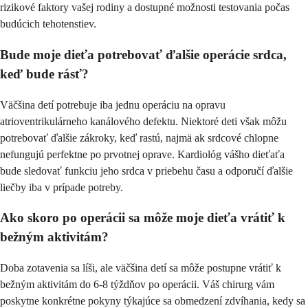
rizikové faktory vašej rodiny a dostupné možnosti testovania počas
budúcich tehotenstiev.
Bude moje dieťa potrebovať ďalšie operácie srdca,
keď bude rásť?
Väčšina detí potrebuje iba jednu operáciu na opravu
atrioventrikulárneho kanálového defektu. Niektoré deti však môžu
potrebovať ďalšie zákroky, keď rastú, najmä ak srdcové chlopne
nefungujú perfektne po prvotnej oprave. Kardiológ vášho dieťaťa
bude sledovať funkciu jeho srdca v priebehu času a odporučí ďalšie
liečby iba v prípade potreby.
Ako skoro po operácii sa môže moje dieťa vrátiť k
bežným aktivitám?
Doba zotavenia sa líši, ale väčšina detí sa môže postupne vrátiť k
bežným aktivitám do 6-8 týždňov po operácii. Váš chirurg vám
poskytne konkrétne pokyny týkajúce sa obmedzení zdvíhania, kedy sa