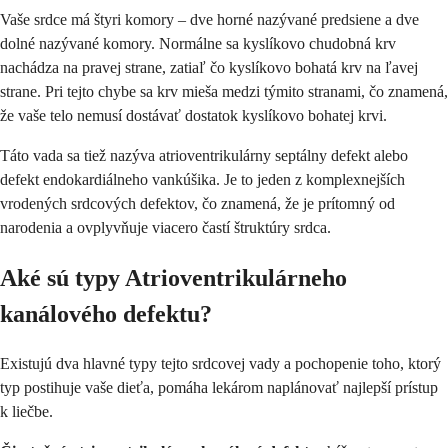
Vaše srdce má štyri komory – dve horné nazývané predsiene a dve
dolné nazývané komory. Normálne sa kyslíkovo chudobná krv
nachádza na pravej strane, zatiaľ čo kyslíkovo bohatá krv na ľavej
strane. Pri tejto chybe sa krv mieša medzi týmito stranami, čo znamená,
že vaše telo nemusí dostávať dostatok kyslíkovo bohatej krvi.
Táto vada sa tiež nazýva atrioventrikulárny septálny defekt alebo
defekt endokardiálneho vankúšika. Je to jeden z komplexnejších
vrodených srdcových defektov, čo znamená, že je prítomný od
narodenia a ovplyvňuje viacero častí štruktúry srdca.
Aké sú typy Atrioventrikulárneho
kanálového defektu?
Existujú dva hlavné typy tejto srdcovej vady a pochopenie toho, ktorý
typ postihuje vaše dieťa, pomáha lekárom naplánovať najlepší prístup
k liečbe.