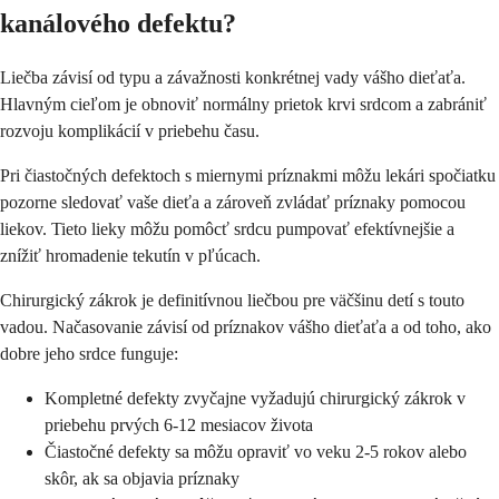
kanálového defektu?
Liečba závisí od typu a závažnosti konkrétnej vady vášho dieťaťa.
Hlavným cieľom je obnoviť normálny prietok krvi srdcom a zabrániť
rozvoju komplikácií v priebehu času.
Pri čiastočných defektoch s miernymi príznakmi môžu lekári spočiatku
pozorne sledovať vaše dieťa a zároveň zvládať príznaky pomocou
liekov. Tieto lieky môžu pomôcť srdcu pumpovať efektívnejšie a
znížiť hromadenie tekutín v pľúcach.
Chirurgický zákrok je definitívnou liečbou pre väčšinu detí s touto
vadou. Načasovanie závisí od príznakov vášho dieťaťa a od toho, ako
dobre jeho srdce funguje:
Kompletné defekty zvyčajne vyžadujú chirurgický zákrok v
priebehu prvých 6-12 mesiacov života
Čiastočné defekty sa môžu opraviť vo veku 2-5 rokov alebo
skôr, ak sa objavia príznaky