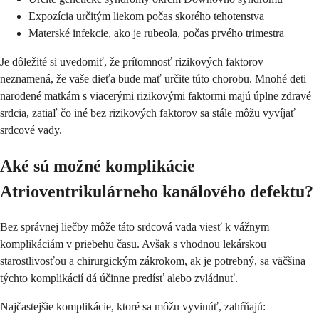
Expozícia určitým liekom počas skorého tehotenstva
Materské infekcie, ako je rubeola, počas prvého trimestra
Je dôležité si uvedomiť, že prítomnosť rizikových faktorov
neznamená, že vaše dieťa bude mať určite túto chorobu. Mnohé deti
narodené matkám s viacerými rizikovými faktormi majú úplne zdravé
srdcia, zatiaľ čo iné bez rizikových faktorov sa stále môžu vyvíjať
srdcové vady.
Aké sú možné komplikácie
Atrioventrikulárneho kanálového defektu?
Bez správnej liečby môže táto srdcová vada viesť k vážnym
komplikáciám v priebehu času. Avšak s vhodnou lekárskou
starostlivosťou a chirurgickým zákrokom, ak je potrebný, sa väčšina
týchto komplikácií dá účinne predísť alebo zvládnuť.
Najčastejšie komplikácie, ktoré sa môžu vyvinúť, zahŕňajú: