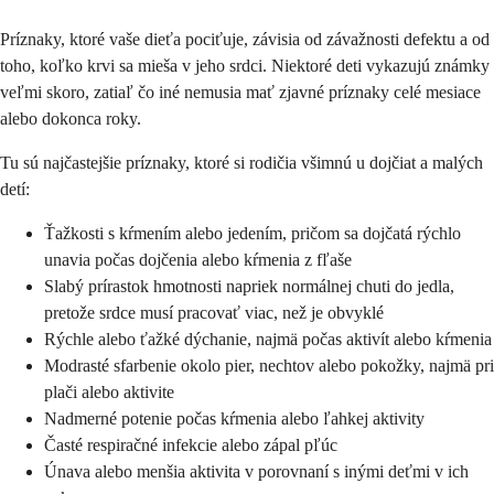
Príznaky, ktoré vaše dieťa pociťuje, závisia od závažnosti defektu a od
toho, koľko krvi sa mieša v jeho srdci. Niektoré deti vykazujú známky
veľmi skoro, zatiaľ čo iné nemusia mať zjavné príznaky celé mesiace
alebo dokonca roky.
Tu sú najčastejšie príznaky, ktoré si rodičia všimnú u dojčiat a malých
detí:
Ťažkosti s kŕmením alebo jedením, pričom sa dojčatá rýchlo
unavia počas dojčenia alebo kŕmenia z fľaše
Slabý prírastok hmotnosti napriek normálnej chuti do jedla,
pretože srdce musí pracovať viac, než je obvyklé
Rýchle alebo ťažké dýchanie, najmä počas aktivít alebo kŕmenia
Modrasté sfarbenie okolo pier, nechtov alebo pokožky, najmä pri
plači alebo aktivite
Nadmerné potenie počas kŕmenia alebo ľahkej aktivity
Časté respiračné infekcie alebo zápal pľúc
Únava alebo menšia aktivita v porovnaní s inými deťmi v ich