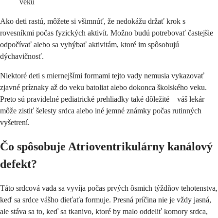
veku
Ako deti rastú, môžete si všimnúť, že nedokážu držať krok s
rovesníkmi počas fyzických aktivít. Možno budú potrebovať častejšie
odpočívať alebo sa vyhýbať aktivitám, ktoré im spôsobujú
dýchavičnosť.
Niektoré deti s miernejšími formami tejto vady nemusia vykazovať
zjavné príznaky až do veku batoliat alebo dokonca školského veku.
Preto sú pravidelné pediatrické prehliadky také dôležité – váš lekár
môže zistiť šelesty srdca alebo iné jemné známky počas rutinných
vyšetrení.
Čo spôsobuje Atrioventrikulárny kanálový
defekt?
Táto srdcová vada sa vyvíja počas prvých ôsmich týždňov tehotenstva,
keď sa srdce vášho dieťaťa formuje. Presná príčina nie je vždy jasná,
ale stáva sa to, keď sa tkanivo, ktoré by malo oddeliť komory srdca,