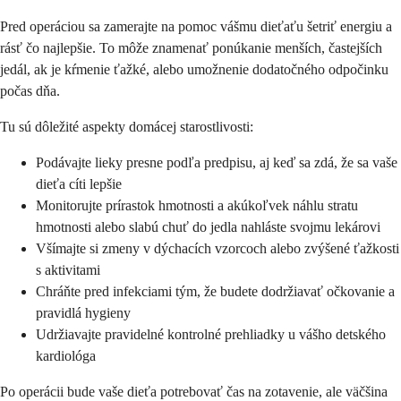
Pred operáciou sa zamerajte na pomoc vášmu dieťaťu šetriť energiu a
rásť čo najlepšie. To môže znamenať ponúkanie menších, častejších
jedál, ak je kŕmenie ťažké, alebo umožnenie dodatočného odpočinku
počas dňa.
Tu sú dôležité aspekty domácej starostlivosti:
Podávajte lieky presne podľa predpisu, aj keď sa zdá, že sa vaše
dieťa cíti lepšie
Monitorujte prírastok hmotnosti a akúkoľvek náhlu stratu
hmotnosti alebo slabú chuť do jedla nahláste svojmu lekárovi
Všímajte si zmeny v dýchacích vzorcoch alebo zvýšené ťažkosti
s aktivitami
Chráňte pred infekciami tým, že budete dodržiavať očkovanie a
pravidlá hygieny
Udržiavajte pravidelné kontrolné prehliadky u vášho detského
kardiológa
Po operácii bude vaše dieťa potrebovať čas na zotavenie, ale väčšina