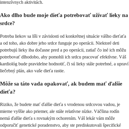
intenzívnych aktivitách.
Ako dlho bude moje dieťa potrebovať užívať lieky na
srdce?
Potreba liekov sa líši v závislosti od konkrétnej situácie vášho dieťaťa
a od toho, ako dobre jeho srdce funguje po operácii. Niektoré deti
potrebujú lieky iba dočasne pred a po operácii, zatiaľ čo iné ich môžu
potrebovať dlhodobo, aby pomohli ich srdcu pracovať efektívne. Váš
kardiológ bude pravidelne hodnotiť, či sú lieky stále potrebné, a upraví
liečebný plán, ako vaše dieťa rastie.
Môže sa táto vada opakovať, ak budem mať ďalšie
dieťa?
Riziko, že budete mať ďalšie dieťa s vrodenou srdcovou vadou, je
mierne vyššie ako priemer, ale stále relatívne nízke. Väčšina rodín
nemá ďalšie dieťa s rovnakým ochorením. Váš lekár vám môže
odporučiť genetické poradenstvo, aby ste prediskutovali špecifické