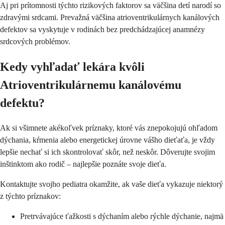
Aj pri prítomnosti týchto rizikových faktorov sa väčšina detí narodí so
zdravými srdcami. Prevažná väčšina atrioventrikulárnych kanálových
defektov sa vyskytuje v rodinách bez predchádzajúcej anamnézy
srdcových problémov.
Kedy vyhľadať lekára kvôli
Atrioventrikulárnemu kanálovému
defektu?
Ak si všimnete akékoľvek príznaky, ktoré vás znepokojujú ohľadom
dýchania, kŕmenia alebo energetickej úrovne vášho dieťaťa, je vždy
lepšie nechať si ich skontrolovať skôr, než neskôr. Dôverujte svojim
inštinktom ako rodič – najlepšie poznáte svoje dieťa.
Kontaktujte svojho pediatra okamžite, ak vaše dieťa vykazuje niektorý
z týchto príznakov:
Pretrvávajúce ťažkosti s dýchaním alebo rýchle dýchanie, najmä