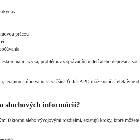
 pokynov
tímovou prácou
reči
 počúvania
koreniam jazyka, problémov s správaním u detí alebo depresii a sociál
ou, terapiou a úpravami sa väčšina ľudí s APD môže naučiť efektívne st
a sluchových informácií?
ými faktormi alebo vývojovými rozdielmi, existujú kroky, ktoré môžet