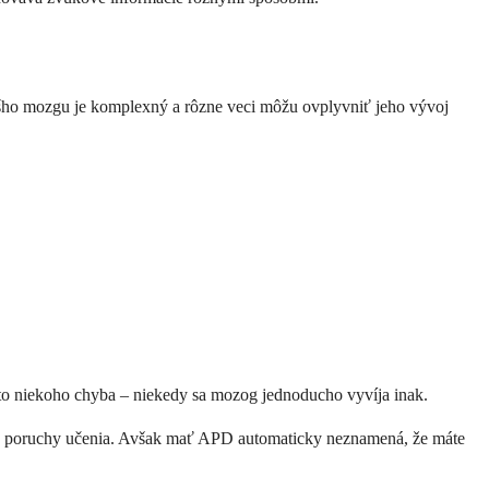
 vášho mozgu je komplexný a rôzne veci môžu ovplyvniť jeho vývoj
e to niekoho chyba – niekedy sa mozog jednoducho vyvíja inak.
cké poruchy učenia. Avšak mať APD automaticky neznamená, že máte