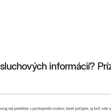
sluchových informácií? Príz
zog má problémy s pochopením zvukov, ktoré počujete, aj keď vaše uši