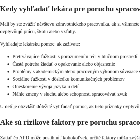
Kedy vyhľadať lekára pre poruchu spracov
Mali by ste zvážiť návštevu zdravotníckeho pracovníka, ak si všimnete
ovplyvňujú prácu, školu alebo vzťahy.
Vyhľadajte lekársku pomoc, ak zažívate:
Pretrvávajúce ťažkosti s porozumením reči v hlučnom prostredí
Častá potreba žiadať o opakovanie alebo objasnenie
Problémy s akademickým alebo pracovným výkonom súvisiace 
Sociálne ťažkosti v dôsledku komunikačných problémov
Oneskorenie vývoja jazyka u detí
Náhle zmeny v sluchu alebo schopnosti spracovávať zvuk
U detí je obzvlášť dôležité vyhľadať pomoc, ak tieto príznaky ovplyv
Aké sú rizikové faktory pre poruchu sprac
Zatiaľ čo APD môže postihnúť kohokoľvek, určité faktory môžu zvýš