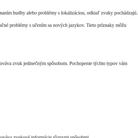
nímaním hudby alebo problémy s lokalizáciou, odkiaľ zvuky pochádzajú.
načné problémy s učením sa nových jazykov. Tieto príznaky môžu
racováva zvuk jedinečným spôsobom. Pochopenie týchto typov vám
acováva zvukové informácie rôznymi spôsobmi.