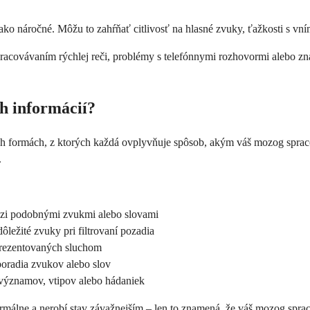
nako náročné. Môžu to zahŕňať citlivosť na hlasné zvuky, ťažkosti s v
pracovávaním rýchlej reči, problémy s telefónnymi rozhovormi alebo z
h informácií?
znych formách, z ktorých každá ovplyvňuje spôsob, akým váš mozog sp
.
dzi podobnými zvukmi alebo slovami
ôležité zvuky pri filtrovaní pozadia
prezentovaných sluchom
oradia zvukov alebo slov
významov, vtipov alebo hádaniek
ormálne a nerobí stav závažnejším – len to znamená, že váš mozog spr