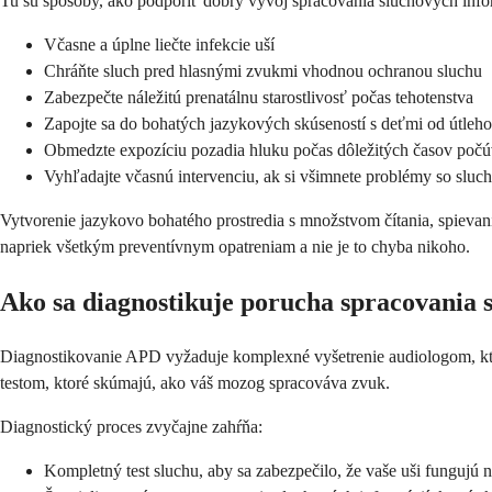
Tu sú spôsoby, ako podporiť dobrý vývoj spracovania sluchových info
Včasne a úplne liečte infekcie uší
Chráňte sluch pred hlasnými zvukmi vhodnou ochranou sluchu
Zabezpečte náležitú prenatálnu starostlivosť počas tehotenstva
Zapojte sa do bohatých jazykových skúseností s deťmi od útleh
Obmedzte expozíciu pozadia hluku počas dôležitých časov počú
Vyhľadajte včasnú intervenciu, ak si všimnete problémy so slu
Vytvorenie jazykovo bohatého prostredia s množstvom čítania, spievan
napriek všetkým preventívnym opatreniam a nie je to chyba nikoho.
Ako sa diagnostikuje porucha spracovania 
Diagnostikovanie APD vyžaduje komplexné vyšetrenie audiologom, ktor
testom, ktoré skúmajú, ako váš mozog spracováva zvuk.
Diagnostický proces zvyčajne zahŕňa:
Kompletný test sluchu, aby sa zabezpečilo, že vaše uši fungujú 