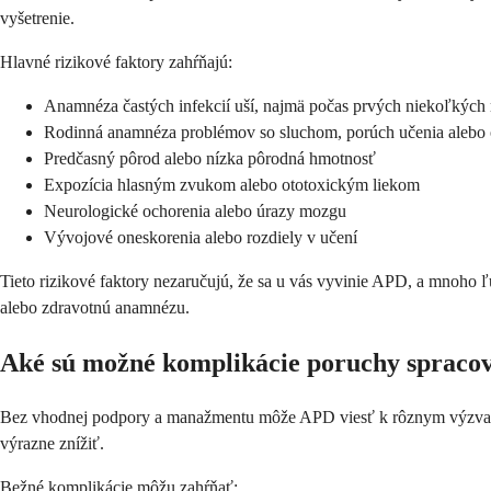
vyšetrenie.
Hlavné rizikové faktory zahŕňajú:
Anamnéza častých infekcií uší, najmä počas prvých niekoľkých 
Rodinná anamnéza problémov so sluchom, porúch učenia alebo 
Predčasný pôrod alebo nízka pôrodná hmotnosť
Expozícia hlasným zvukom alebo ototoxickým liekom
Neurologické ochorenia alebo úrazy mozgu
Vývojové oneskorenia alebo rozdiely v učení
Tieto rizikové faktory nezaručujú, že sa u vás vyvinie APD, a mnoho 
alebo zdravotnú anamnézu.
Aké sú možné komplikácie poruchy spracov
Bez vhodnej podpory a manažmentu môže APD viesť k rôznym výzvam, kt
výrazne znížiť.
Bežné komplikácie môžu zahŕňať: