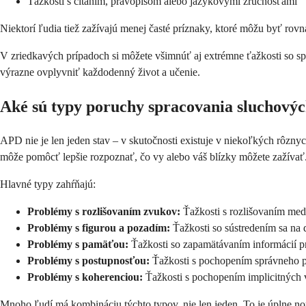
Ťažkosti s čítaním, pravopisom alebo jazykovými zručnosťami
Niektorí ľudia tiež zažívajú menej časté príznaky, ktoré môžu byť rov
V zriedkavých prípadoch si môžete všimnúť aj extrémne ťažkosti so s
výrazne ovplyvniť každodenný život a učenie.
Aké sú typy poruchy spracovania sluchovýc
APD nie je len jeden stav – v skutočnosti existuje v niekoľkých rô
môže pomôcť lepšie rozpoznať, čo vy alebo váš blízky môžete zažívať
Hlavné typy zahŕňajú:
Problémy s rozlišovaním zvukov:
Ťažkosti s rozlišovaním me
Problémy s figurou a pozadím:
Ťažkosti so sústredením sa na d
Problémy s pamäťou:
Ťažkosti so zapamätávaním informácií 
Problémy s postupnosťou:
Ťažkosti s pochopením správneho p
Problémy s koherenciou:
Ťažkosti s pochopením implicitných 
Mnoho ľudí má kombináciu týchto typov, nie len jeden. To je úplne n