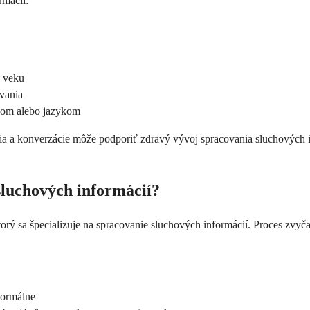
rmácií:
o veku
vania
chom alebo jazykom
ia a konverzácie môže podporiť zdravý vývoj spracovania sluchových i
sluchových informácií?
ý sa špecializuje na spracovanie sluchových informácií. Proces zvyča
normálne