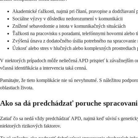
Akademické ťažkosti, najmä pri čítaní, pravopise a dodržiavaní
Sociálne výzvy v dôsledku nedorozumení v komunikácii
Znížené sebavedomie a istota v komunikačných situáciách
Ťažkosti na pracovisku s poradami, telefónnymi hovormi alebo 
Zvýšená únava z dodatočného úsilia potrebného na spracovanie 
Úzkosť alebo stres v hlučných alebo komplexných prostrediach
V niektorých prípadoch môže neliečená APD prispieť k závažnejším ones
včasná identifikácia a intervencia taká cenná.
Pamätajte, že tieto komplikácie nie sú nevyhnutné. S náležitou podpor
oblastiach života.
Ako sa dá predchádzať poruche spracovani
Zatiaľ čo sa nedá vždy predchádzať APD, najmä keď súvisí s genetick
niektorých rizikových faktorov.