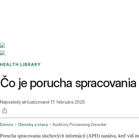
Benchmarks
Stories
FAQ
Sign up / Log in
HEALTH LIBRARY
Čo je porucha spracovania 
Naposledy aktualizované
17. februára 2025
Domov
Choroby a stavy
Auditory Processing Disorder
Porucha spracovania sluchových informácií (APD) nastáva, keď váš mo