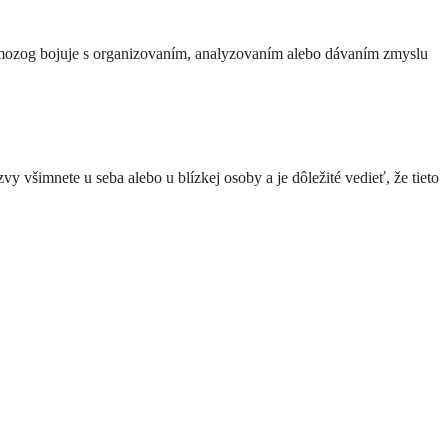
š mozog bojuje s organizovaním, analyzovaním alebo dávaním zmyslu
y všimnete u seba alebo u blízkej osoby a je dôležité vedieť, že tieto