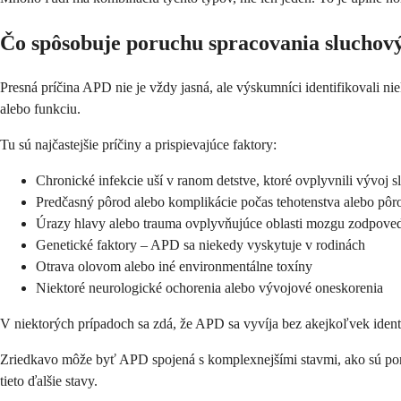
Čo spôsobuje poruchu spracovania sluchov
Presná príčina APD nie je vždy jasná, ale výskumníci identifikovali 
alebo funkciu.
Tu sú najčastejšie príčiny a prispievajúce faktory:
Chronické infekcie uší v ranom detstve, ktoré ovplyvnili vývoj s
Predčasný pôrod alebo komplikácie počas tehotenstva alebo pôr
Úrazy hlavy alebo trauma ovplyvňujúce oblasti mozgu zodpove
Genetické faktory – APD sa niekedy vyskytuje v rodinách
Otrava olovom alebo iné environmentálne toxíny
Niektoré neurologické ochorenia alebo vývojové oneskorenia
V niektorých prípadoch sa zdá, že APD sa vyvíja bez akejkoľvek identi
Zriedkavo môže byť APD spojená s komplexnejšími stavmi, ako sú poru
tieto ďalšie stavy.