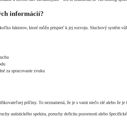
ých informácií?
niekoľko faktorov, ktoré môžu prispieť k jej rozvoju. Sluchový systém
luchu
odu
dné za spracovanie zvuku
fikovateľnej príčiny. To neznamená, že je s vami niečo zlé alebo že j
chy autistického spektra, poruchy deficitu pozornosti alebo špecifi