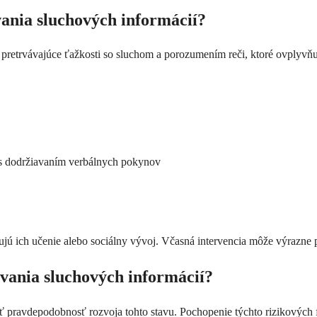
ania sluchových informácií?
 pretrvávajúce ťažkosti so sluchom a porozumením reči, ktoré ovplyvňuj
s dodržiavaním verbálnych pokynov
ňujú ich učenie alebo sociálny vývoj. Včasná intervencia môže výrazne
ovania sluchových informácií?
iť pravdepodobnosť rozvoja tohto stavu. Pochopenie týchto rizikový