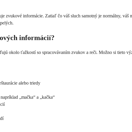
uje zvukové informácie. Zatiaľ čo váš sluch samotný je normálny, vá
spelých.
ových informácií?
ujú okolo ťažkostí so spracovávaním zvukov a reči. Možno si tieto výzv
štaurácie alebo triedy
 napríklad „mačka“ a „kačka“
cií
dí