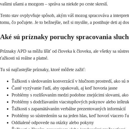
vašimi ušami a mozgom – správa sa niekde po ceste skreslí.
Tento stav ovplyvňuje spôsob, akým váš mozog spracováva a interpret
tomu, čo počujete. Je to bežnejšie, než si myslíte, a postihuje deti aj do
Aké sú príznaky poruchy spracovania sluch
Príznaky APD sa môžu líšiť od človeka k človeku, ale všetky sa sústreď
ťažkosti sú reálne a platné.
Tu sú najčastejšie príznaky, ktoré môžete zažiť:
Ťažkosti s sledovaním konverzácií v hlučnom prostredí, ako sú re
Časté vyzývanie ľudí, aby opakovali, aj keď hovoria jasne
Problémy s rozlišovaním medzi podobne znejúcimi slovami, ako
Problémy s dodržiavaním viacstupňových pokynov alebo inštruk
Ťažkosti s zapamätávaním verbálne prezentovaných informácií
Problémy so sústredením sa na jeden hlas, keď hovorí viacero ľu
Oddialené odpovede na otázky alebo pokyny