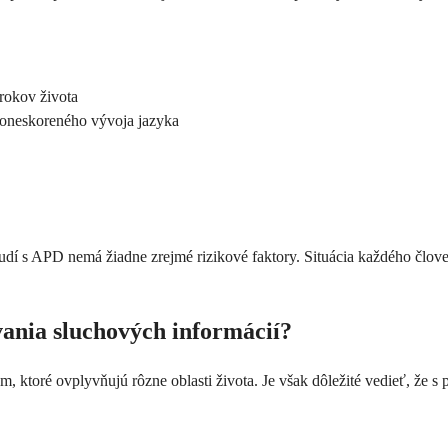
rokov života
oneskoreného vývoja jazyka
ľudí s APD nemá žiadne zrejmé rizikové faktory. Situácia každého člo
ania sluchových informácií?
oré ovplyvňujú rôzne oblasti života. Je však dôležité vedieť, že s p