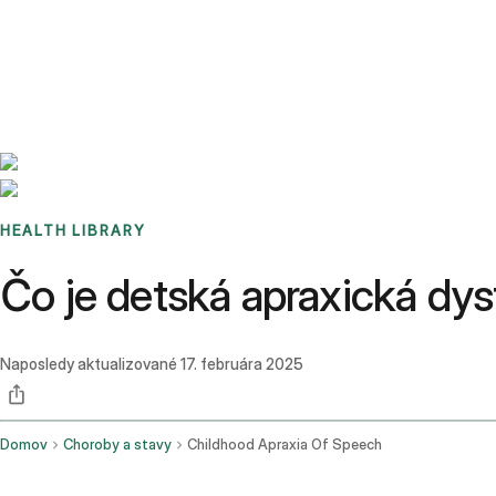
Benchmarks
Stories
FAQ
Sign up / Log in
HEALTH LIBRARY
Čo je detská apraxická dysf
Naposledy aktualizované
17. februára 2025
Domov
Choroby a stavy
Childhood Apraxia Of Speech