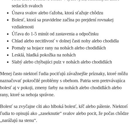
sedacích svaloch
Únava svalov alebo ťažoba, ktorá sťažuje chôdzu
Bolesť, ktorá sa pravidelne začína po prejdení rovnakej
vzdialenosti
Úľava do 1-5 minút od zastavenia a odpočinku
Chlad alebo necitlivosť v dolnej časti nohy alebo chodidla
Pomaly sa hojace rany na nohách alebo chodidlách
Lesklá, hladká pokožka na nohách
Slabý alebo chýbajúci pulz v nohách alebo chodidlách
Menej často niektorí ľudia pociťujú závažnejšie príznaky, ktoré môžu
naznačovať pokročilé problémy s obehom. Patria sem pretrvávajúca
bolesť aj v pokoji, zmeny farby na nohách alebo chodidlách alebo
rany, ktoré sa nehoja správne.
Bolesť sa zvyčajne cíti ako hlboká bolesť, kŕč alebo pálenie. Niektorí
ľudia to opisujú ako „zaseknutie“ svalov alebo pocit, že počas chôdze
„narážajú na stenu“.