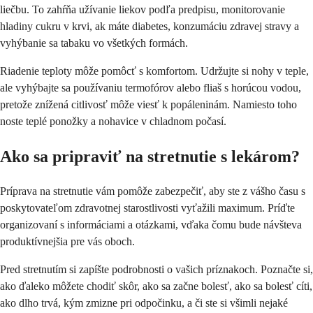
liečbu. To zahŕňa užívanie liekov podľa predpisu, monitorovanie
hladiny cukru v krvi, ak máte diabetes, konzumáciu zdravej stravy a
vyhýbanie sa tabaku vo všetkých formách.
Riadenie teploty môže pomôcť s komfortom. Udržujte si nohy v teple,
ale vyhýbajte sa používaniu termofórov alebo fliaš s horúcou vodou,
pretože znížená citlivosť môže viesť k popáleninám. Namiesto toho
noste teplé ponožky a nohavice v chladnom počasí.
Ako sa pripraviť na stretnutie s lekárom?
Príprava na stretnutie vám pomôže zabezpečiť, aby ste z vášho času s
poskytovateľom zdravotnej starostlivosti vyťažili maximum. Príďte
organizovaní s informáciami a otázkami, vďaka čomu bude návšteva
produktívnejšia pre vás oboch.
Pred stretnutím si zapíšte podrobnosti o vašich príznakoch. Poznačte si,
ako ďaleko môžete chodiť skôr, ako sa začne bolesť, ako sa bolesť cíti,
ako dlho trvá, kým zmizne pri odpočinku, a či ste si všimli nejaké