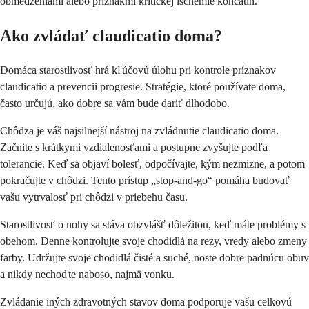
obmedzeniami alebo príznakmi kritickej ischémie končatín.
Ako zvládať claudicatio doma?
Domáca starostlivosť hrá kľúčovú úlohu pri kontrole príznakov
claudicatio a prevencii progresie. Stratégie, ktoré používate doma,
často určujú, ako dobre sa vám bude dariť dlhodobo.
Chôdza je váš najsilnejší nástroj na zvládnutie claudicatio doma.
Začnite s krátkymi vzdialenosťami a postupne zvyšujte podľa
tolerancie. Keď sa objaví bolesť, odpočívajte, kým nezmizne, a potom
pokračujte v chôdzi. Tento prístup „stop-and-go“ pomáha budovať
vašu vytrvalosť pri chôdzi v priebehu času.
Starostlivosť o nohy sa stáva obzvlášť dôležitou, keď máte problémy s
obehom. Denne kontrolujte svoje chodidlá na rezy, vredy alebo zmeny
farby. Udržujte svoje chodidlá čisté a suché, noste dobre padnúcu obuv
a nikdy nechoďte naboso, najmä vonku.
Zvládanie iných zdravotných stavov doma podporuje vašu celkovú