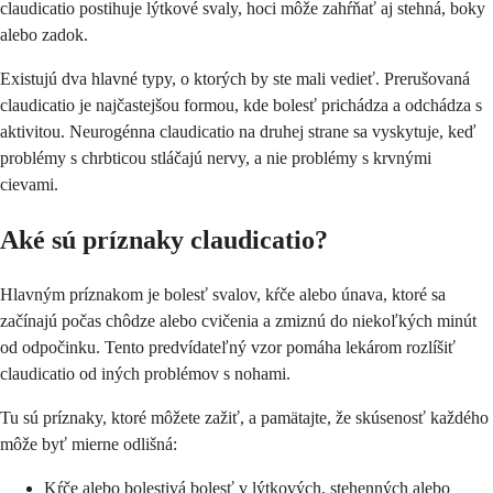
claudicatio postihuje lýtkové svaly, hoci môže zahŕňať aj stehná, boky
alebo zadok.
Existujú dva hlavné typy, o ktorých by ste mali vedieť. Prerušovaná
claudicatio je najčastejšou formou, kde bolesť prichádza a odchádza s
aktivitou. Neurogénna claudicatio na druhej strane sa vyskytuje, keď
problémy s chrbticou stláčajú nervy, a nie problémy s krvnými
cievami.
Aké sú príznaky claudicatio?
Hlavným príznakom je bolesť svalov, kŕče alebo únava, ktoré sa
začínajú počas chôdze alebo cvičenia a zmiznú do niekoľkých minút
od odpočinku. Tento predvídateľný vzor pomáha lekárom rozlíšiť
claudicatio od iných problémov s nohami.
Tu sú príznaky, ktoré môžete zažiť, a pamätajte, že skúsenosť každého
môže byť mierne odlišná:
Kŕče alebo bolestivá bolesť v lýtkových, stehenných alebo