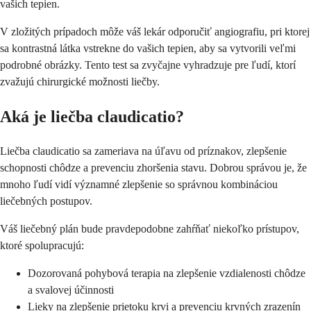
vašich tepien.
V zložitých prípadoch môže váš lekár odporučiť angiografiu, pri ktorej
sa kontrastná látka vstrekne do vašich tepien, aby sa vytvorili veľmi
podrobné obrázky. Tento test sa zvyčajne vyhradzuje pre ľudí, ktorí
zvažujú chirurgické možnosti liečby.
Aká je liečba claudicatio?
Liečba claudicatio sa zameriava na úľavu od príznakov, zlepšenie
schopnosti chôdze a prevenciu zhoršenia stavu. Dobrou správou je, že
mnoho ľudí vidí významné zlepšenie so správnou kombináciou
liečebných postupov.
Váš liečebný plán bude pravdepodobne zahŕňať niekoľko prístupov,
ktoré spolupracujú:
Dozorovaná pohybová terapia na zlepšenie vzdialenosti chôdze
a svalovej účinnosti
Lieky na zlepšenie prietoku krvi a prevenciu krvných zrazenín