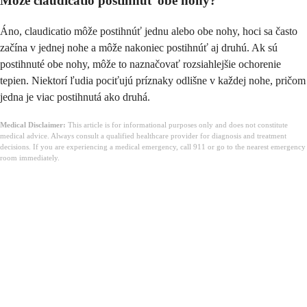
Môže claudicatio postihnúť obe nohy?
Áno, claudicatio môže postihnúť jednu alebo obe nohy, hoci sa často
začína v jednej nohe a môže nakoniec postihnúť aj druhú. Ak sú
postihnuté obe nohy, môže to naznačovať rozsiahlejšie ochorenie
tepien. Niektorí ľudia pociťujú príznaky odlišne v každej nohe, pričom
jedna je viac postihnutá ako druhá.
Medical Disclaimer:
This article is for informational purposes only and does not constitute
medical advice. Always consult a qualified healthcare provider for diagnosis and treatment
decisions. If you are experiencing a medical emergency, call 911 or go to the nearest emergency
room immediately.