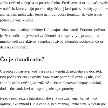
alebo cvičení a zlepšia sa po odpočinku. Predstavte si to ako vaše svaly
v nohách, ktoré volajú po viac okysličenej krvi počas aktivity, podobne
ako sa vám môže zdať tesné na hrudi počas tréningu, ak vaše srdce
potrebuje viac kyslíka.
Tento stav postihuje milióny ľudí, najmä ako starnú. Dobrou správou
je, že claudicatio je veľmi zvládnuteľná so správnym prístupom a
mnoho ľudí žije aktívny a naplnený život, akonáhle pochopia, čo sa
deje a ako to riešiť.
Čo je claudicatio?
Claudicatio nastáva, keď vaše svaly v nohách nedostávajú dostatok
krvi počas fyzickej aktivity. Vaše svaly potrebujú extra kyslík, keď
chodíte alebo cvičíte, ale zúžené alebo zablokované tepny nedokážu
dodať dostatok krvi na uspokojenie tejto potreby.
Názov pochádza z latinského slova, ktoré znamená „krívať“, čo
opisuje, ako mnohí ľudia chodia, keď zažívajú tento stav. Najčastejšie