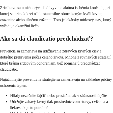
Zriedkavo sa u niektorých ľudí vyvinie akútna ischémia končatín, pri
ktorej sa prietok krvi náhle stane silne obmedzeným kvôli krvnej
zrazenine alebo silnému zúženiu. Toto je lekársky núdzový stav, ktorý
vyžaduje okamžitú liečbu.
Ako sa dá claudicatio predchádzať?
Prevencia sa zameriava na udržiavanie zdravých krvných ciev a
dobrého prekrvenia počas celého života. Mnohé z rovnakých stratégií,
ktoré bránia srdcovým ochoreniam, tiež pomáhajú predchádzať
claudicatio.
Najúčinnejšie preventívne stratégie sa zameriavajú na základné príčiny
ochorenia tepien:
Nikdy nezačnite fajčiť alebo prestaňte, ak v súčasnosti fajčíte
Udržujte zdravý krvný tlak prostredníctvom stravy, cvičenia a
liekov, ak je to potrebné