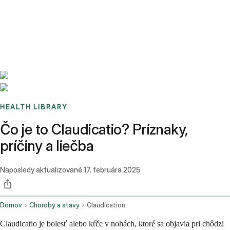
Benchmarks
Stories
FAQ
Sign up / Log in
HEALTH LIBRARY
Čo je to Claudicatio? Príznaky,
príčiny a liečba
Naposledy aktualizované
17. februára 2025
Domov
Choroby a stavy
Claudication
Claudicatio je bolesť alebo kŕče v nohách, ktoré sa objavia pri chôdzi