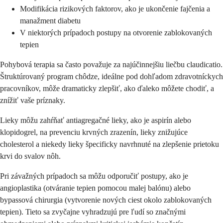
Modifikácia rizikových faktorov, ako je ukončenie fajčenia a
manažment diabetu
V niektorých prípadoch postupy na otvorenie zablokovaných
tepien
Pohybová terapia sa často považuje za najúčinnejšiu liečbu claudicatio.
Štruktúrovaný program chôdze, ideálne pod dohľadom zdravotníckych
pracovníkov, môže dramaticky zlepšiť, ako ďaleko môžete chodiť, a
znížiť vaše príznaky.
Lieky môžu zahŕňať antiagregačné lieky, ako je aspirín alebo
klopidogrel, na prevenciu krvných zrazenín, lieky znižujúce
cholesterol a niekedy lieky špecificky navrhnuté na zlepšenie prietoku
krvi do svalov nôh.
Pri závažných prípadoch sa môžu odporučiť postupy, ako je
angioplastika (otváranie tepien pomocou malej balónu) alebo
bypassová chirurgia (vytvorenie nových ciest okolo zablokovaných
tepien). Tieto sa zvyčajne vyhradzujú pre ľudí so značnými