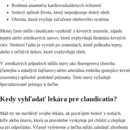
Rodinná anamnéza kardiovaskulárnych ochorení
Sedavý spôsob života, ktorý nepodporuje dobrý obeh
Obezita, ktorá zvyšuje zaťaženie obehového systému
Menej často môže claudicatio vzniknúť z krvných zrazenín, zápalu
tepien alebo zriedkavých stavov, ktoré ovplyvňujú štruktúru krvných
ciev. Niektorí ľudia ju vyvinú po zraneniach, ktoré poškodia tepny,
alebo z určitých liekov, ktoré ovplyvňujú obeh.
V zriedkavých prípadoch môžu stavy ako Buergerova choroba
(častejšia u mladých fajčiarov) alebo arteriálna embólia (putujúce krvné
zrazeniny) spôsobiť podobné príznaky. Tieto stavy vyžadujú
špecializované prístupy k liečbe.
Kedy vyhľadať lekára pre claudicatio?
Mali by ste navštíviť svojho lekára, ak pociťujete bolesť v nohách,
kŕče alebo únavu, ktorá sa pravidelne vyskytuje pri chôdzi a zlepšuje
sa pri odpočinku. Včasné vyšetrenie a liečba môžu zabrániť zhoršeniu