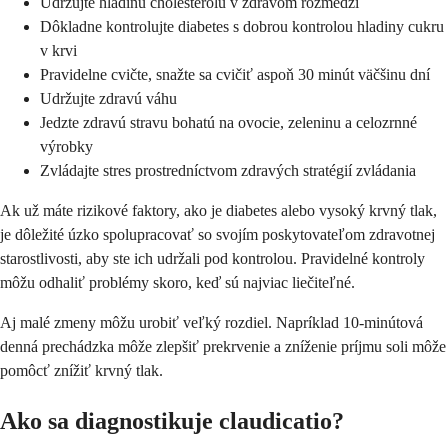
Udržujte hladinu cholesterolu v zdravom rozmedzí
Dôkladne kontrolujte diabetes s dobrou kontrolou hladiny cukru
v krvi
Pravidelne cvičte, snažte sa cvičiť aspoň 30 minút väčšinu dní
Udržujte zdravú váhu
Jedzte zdravú stravu bohatú na ovocie, zeleninu a celozrnné
výrobky
Zvládajte stres prostredníctvom zdravých stratégií zvládania
Ak už máte rizikové faktory, ako je diabetes alebo vysoký krvný tlak,
je dôležité úzko spolupracovať so svojím poskytovateľom zdravotnej
starostlivosti, aby ste ich udržali pod kontrolou. Pravidelné kontroly
môžu odhaliť problémy skoro, keď sú najviac liečiteľné.
Aj malé zmeny môžu urobiť veľký rozdiel. Napríklad 10-minútová
denná prechádzka môže zlepšiť prekrvenie a zníženie príjmu soli môže
pomôcť znížiť krvný tlak.
Ako sa diagnostikuje claudicatio?