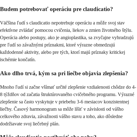
Budem potrebovať operáciu pre claudicatio?
Väčšina ľudí s claudicatio nepotrebuje operáciu a môže svoj stav
efektívne zvládať pomocou cvičenia, liekov a zmien životného štýlu.
Operácia alebo postupy, ako je angioplastika, sa zvyčajne vyhradzujú
pre ľudí so závažnými príznakmi, ktoré výrazne obmedzujú
každodenné aktivity, alebo pre tých, ktorí majú príznaky kritickej
ischémie končatín.
Ako dlho trvá, kým sa pri liečbe objavia zlepšenia?
Mnoho ľudí si začne všímať určité zlepšenie vzdialenosti chôdze do 4-
8 týždňov od začatia štruktúrovaného cvičebného programu. Výrazné
zlepšenie sa často vyskytuje v priebehu 3-6 mesiacov konzistentnej
liečby. Časový harmonogram sa môže líšiť v závislosti od vášho
celkového zdravia, závažnosti vášho stavu a toho, ako dôsledne
dodržiavate svoj liečebný plán.