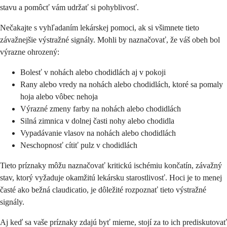
stavu a pomôcť vám udržať si pohyblivosť.
Nečakajte s vyhľadaním lekárskej pomoci, ak si všimnete tieto
závažnejšie výstražné signály. Mohli by naznačovať, že váš obeh bol
výrazne ohrozený:
Bolesť v nohách alebo chodidlách aj v pokoji
Rany alebo vredy na nohách alebo chodidlách, ktoré sa pomaly
hoja alebo vôbec nehoja
Výrazné zmeny farby na nohách alebo chodidlách
Silná zimnica v dolnej časti nohy alebo chodidla
Vypadávanie vlasov na nohách alebo chodidlách
Neschopnosť cítiť pulz v chodidlách
Tieto príznaky môžu naznačovať kritickú ischémiu končatín, závažný
stav, ktorý vyžaduje okamžitú lekársku starostlivosť. Hoci je to menej
časté ako bežná claudicatio, je dôležité rozpoznať tieto výstražné
signály.
Aj keď sa vaše príznaky zdajú byť mierne, stojí za to ich prediskutovať