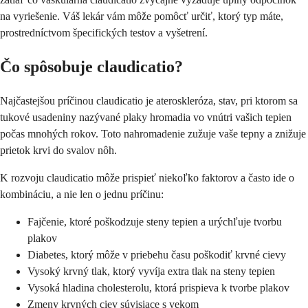
na vyriešenie. Váš lekár vám môže pomôcť určiť, ktorý typ máte,
prostredníctvom špecifických testov a vyšetrení.
Čo spôsobuje claudicatio?
Najčastejšou príčinou claudicatio je ateroskleróza, stav, pri ktorom sa
tukové usadeniny nazývané plaky hromadia vo vnútri vašich tepien
počas mnohých rokov. Toto nahromadenie zužuje vaše tepny a znižuje
prietok krvi do svalov nôh.
K rozvoju claudicatio môže prispieť niekoľko faktorov a často ide o
kombináciu, a nie len o jednu príčinu:
Fajčenie, ktoré poškodzuje steny tepien a urýchľuje tvorbu
plakov
Diabetes, ktorý môže v priebehu času poškodiť krvné cievy
Vysoký krvný tlak, ktorý vyvíja extra tlak na steny tepien
Vysoká hladina cholesterolu, ktorá prispieva k tvorbe plakov
Zmeny krvných ciev súvisiace s vekom