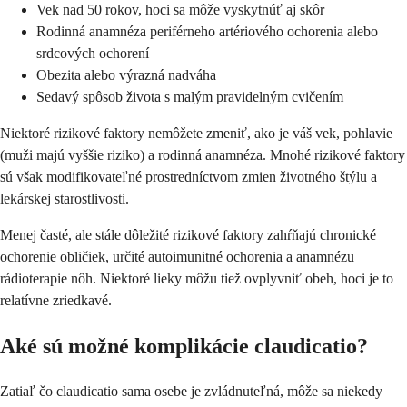
Vek nad 50 rokov, hoci sa môže vyskytnúť aj skôr
Rodinná anamnéza periférneho artériového ochorenia alebo
srdcových ochorení
Obezita alebo výrazná nadváha
Sedavý spôsob života s malým pravidelným cvičením
Niektoré rizikové faktory nemôžete zmeniť, ako je váš vek, pohlavie
(muži majú vyššie riziko) a rodinná anamnéza. Mnohé rizikové faktory
sú však modifikovateľné prostredníctvom zmien životného štýlu a
lekárskej starostlivosti.
Menej časté, ale stále dôležité rizikové faktory zahŕňajú chronické
ochorenie obličiek, určité autoimunitné ochorenia a anamnézu
rádioterapie nôh. Niektoré lieky môžu tiež ovplyvniť obeh, hoci je to
relatívne zriedkavé.
Aké sú možné komplikácie claudicatio?
Zatiaľ čo claudicatio sama osebe je zvládnuteľná, môže sa niekedy