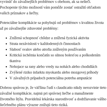
vyvinúť do závažnejších problémov s obehom, ak sa nelieči.
Pochopenie týchto možností vám pomôže zostať ostražití ohľadom
vašich príznakov a liečby.
Potenciálne komplikácie sa pohybujú od problémov s kvalitou života
až po závažnejšie zdravotné problémy:
Znížená schopnosť chôdze a znížená fyzická aktivita
Strata nezávislosti v každodenných činnostiach
Slabosť svalov alebo atrofia zníženým používaním
Kritická ischémia končatín so silnou bolesťou a poškodením
tkaniva
Nehojace sa rany alebo vredy na nohách alebo chodidlách
Zvýšené riziko infarktu myokardu alebo mozgovej príhody
V závažných prípadoch potenciálna potreba amputácie
Dobrou správou je, že väčšina ľudí s claudicatio nikdy nerozvinie tieto
závažné komplikácie, najmä pri správnej liečbe a manažmente
životného štýlu. Pravidelná lekárska starostlivosť a dodržiavanie vášho
liečebného plánu výrazne znižujú tieto riziká.