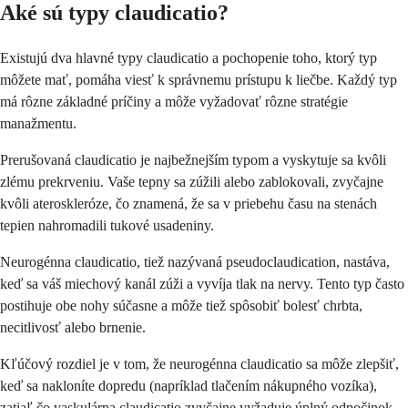
Aké sú typy claudicatio?
Existujú dva hlavné typy claudicatio a pochopenie toho, ktorý typ
môžete mať, pomáha viesť k správnemu prístupu k liečbe. Každý typ
má rôzne základné príčiny a môže vyžadovať rôzne stratégie
manažmentu.
Prerušovaná claudicatio je najbežnejším typom a vyskytuje sa kvôli
zlému prekrveniu. Vaše tepny sa zúžili alebo zablokovali, zvyčajne
kvôli ateroskleróze, čo znamená, že sa v priebehu času na stenách
tepien nahromadili tukové usadeniny.
Neurogénna claudicatio, tiež nazývaná pseudoclaudication, nastáva,
keď sa váš miechový kanál zúži a vyvíja tlak na nervy. Tento typ často
postihuje obe nohy súčasne a môže tiež spôsobiť bolesť chrbta,
necitlivosť alebo brnenie.
Kľúčový rozdiel je v tom, že neurogénna claudicatio sa môže zlepšiť,
keď sa nakloníte dopredu (napríklad tlačením nákupného vozíka),
zatiaľ čo vaskulárna claudicatio zvyčajne vyžaduje úplný odpočinok