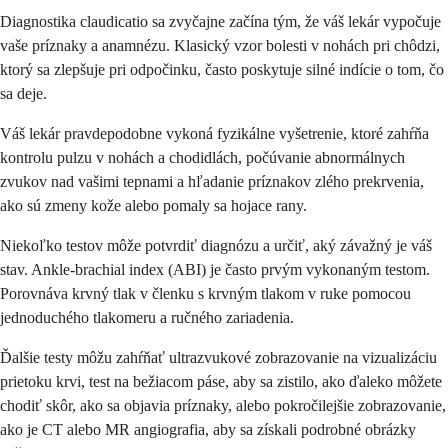
Diagnostika claudicatio sa zvyčajne začína tým, že váš lekár vypočuje
vaše príznaky a anamnézu. Klasický vzor bolesti v nohách pri chôdzi,
ktorý sa zlepšuje pri odpočinku, často poskytuje silné indície o tom, čo
sa deje.
Váš lekár pravdepodobne vykoná fyzikálne vyšetrenie, ktoré zahŕňa
kontrolu pulzu v nohách a chodidlách, počúvanie abnormálnych
zvukov nad vašimi tepnami a hľadanie príznakov zlého prekrvenia,
ako sú zmeny kože alebo pomaly sa hojace rany.
Niekoľko testov môže potvrdiť diagnózu a určiť, aký závažný je váš
stav. Ankle-brachial index (ABI) je často prvým vykonaným testom.
Porovnáva krvný tlak v členku s krvným tlakom v ruke pomocou
jednoduchého tlakomeru a ručného zariadenia.
Ďalšie testy môžu zahŕňať ultrazvukové zobrazovanie na vizualizáciu
prietoku krvi, test na bežiacom páse, aby sa zistilo, ako ďaleko môžete
chodiť skôr, ako sa objavia príznaky, alebo pokročilejšie zobrazovanie,
ako je CT alebo MR angiografia, aby sa získali podrobné obrázky