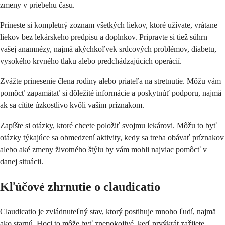
zmeny v priebehu času.
Prineste si kompletný zoznam všetkých liekov, ktoré užívate, vrátane
liekov bez lekárskeho predpisu a doplnkov. Pripravte si tiež súhrn
vašej anamnézy, najmä akýchkoľvek srdcových problémov, diabetu,
vysokého krvného tlaku alebo predchádzajúcich operácií.
Zvážte prinesenie člena rodiny alebo priateľa na stretnutie. Môžu vám
pomôcť zapamätať si dôležité informácie a poskytnúť podporu, najmä
ak sa cítite úzkostlivo kvôli vašim príznakom.
Zapíšte si otázky, ktoré chcete položiť svojmu lekárovi. Môžu to byť
otázky týkajúce sa obmedzení aktivity, kedy sa treba obávať príznakov
alebo aké zmeny životného štýlu by vám mohli najviac pomôcť v
danej situácii.
Kľúčové zhrnutie o claudicatio
Claudicatio je zvládnuteľný stav, ktorý postihuje mnoho ľudí, najmä
ako starnú. Hoci to môže byť znepokojivé, keď prvýkrát zažijete