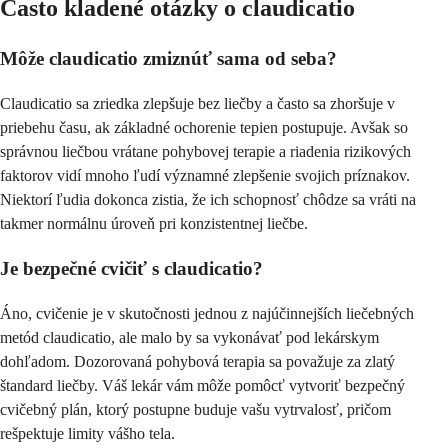
Často kladené otázky o claudicatio
Môže claudicatio zmiznúť sama od seba?
Claudicatio sa zriedka zlepšuje bez liečby a často sa zhoršuje v
priebehu času, ak základné ochorenie tepien postupuje. Avšak so
správnou liečbou vrátane pohybovej terapie a riadenia rizikových
faktorov vidí mnoho ľudí významné zlepšenie svojich príznakov.
Niektorí ľudia dokonca zistia, že ich schopnosť chôdze sa vráti na
takmer normálnu úroveň pri konzistentnej liečbe.
Je bezpečné cvičiť s claudicatio?
Áno, cvičenie je v skutočnosti jednou z najúčinnejších liečebných
metód claudicatio, ale malo by sa vykonávať pod lekárskym
dohľadom. Dozorovaná pohybová terapia sa považuje za zlatý
štandard liečby. Váš lekár vám môže pomôcť vytvoriť bezpečný
cvičebný plán, ktorý postupne buduje vašu vytrvalosť, pričom
rešpektuje limity vášho tela.