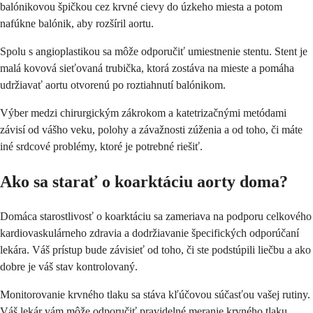
balónikovou špičkou cez krvné cievy do úzkeho miesta a potom
nafúkne balónik, aby rozšíril aortu.
Spolu s angioplastikou sa môže odporučiť umiestnenie stentu. Stent je
malá kovová sieťovaná trubička, ktorá zostáva na mieste a pomáha
udržiavať aortu otvorenú po roztiahnutí balónikom.
Výber medzi chirurgickým zákrokom a katetrizačnými metódami
závisí od vášho veku, polohy a závažnosti zúženia a od toho, či máte
iné srdcové problémy, ktoré je potrebné riešiť.
Ako sa starať o koarktáciu aorty doma?
Domáca starostlivosť o koarktáciu sa zameriava na podporu celkového
kardiovaskulárneho zdravia a dodržiavanie špecifických odporúčaní
lekára. Váš prístup bude závisieť od toho, či ste podstúpili liečbu a ako
dobre je váš stav kontrolovaný.
Monitorovanie krvného tlaku sa stáva kľúčovou súčasťou vašej rutiny.
Váš lekár vám môže odporučiť pravidelné meranie krvného tlaku