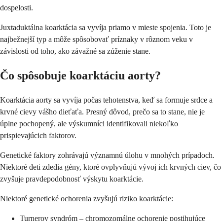
dospelosti.
Juxtaduktálna koarktácia sa vyvíja priamo v mieste spojenia. Toto je
najbežnejší typ a môže spôsobovať príznaky v rôznom veku v
závislosti od toho, ako závažné sa zúženie stane.
Čo spôsobuje koarktáciu aorty?
Koarktácia aorty sa vyvíja počas tehotenstva, keď sa formuje srdce a
krvné cievy vášho dieťaťa. Presný dôvod, prečo sa to stane, nie je
úplne pochopený, ale výskumníci identifikovali niekoľko
prispievajúcich faktorov.
Genetické faktory zohrávajú významnú úlohu v mnohých prípadoch.
Niektoré deti zdedia gény, ktoré ovplyvňujú vývoj ich krvných ciev, čo
zvyšuje pravdepodobnosť výskytu koarktácie.
Niektoré genetické ochorenia zvyšujú riziko koarktácie:
Turnerov syndróm – chromozomálne ochorenie postihujúce