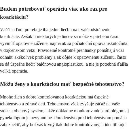
Budem potrebovať operáciu viac ako raz pre
koarktáciu?
Väčšina ľudí potrebuje iba jednu liečbu na trvalé odstránenie
koarktácie. Avšak u niektorých jedincov sa môže v priebehu času
vyvinúť opätovné zúženie, najmä ak sa počiatočná oprava uskutočnila
v dojčenskom veku. Pravidelné kontrolné prehliadky pomáhajú včas
odhaliť akékoľvek problémy a ak dôjde k opätovnému zúženiu, často
sa dá úspešne liečiť balónovou angioplastikou, a nie je potrebná ďalšia
veľká operácia.
Môžu ženy s koarktáciou mať bezpečné tehotenstvo?
Mnoho žien s dobre kontrolovanou koarktáciou má úspešné
tehotenstvo a zdravé deti. Tehotenstvo však zvyšuje záťaž na vaše
srdce a obehový systém, takže dôkladné monitorovanie kardiológom aj
gynekológom je nevyhnutné. Poradenstvo pred tehotenstvom pomáha
zabezpečiť, aby bol váš krvný tlak dobre kontrolovaný, a identifikuje