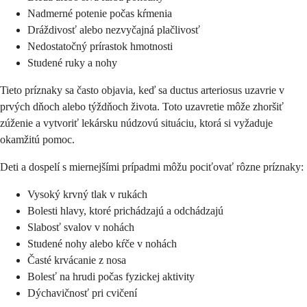
Nadmerné potenie počas kŕmenia
Dráždivosť alebo nezvyčajná plačlivosť
Nedostatočný prírastok hmotnosti
Studené ruky a nohy
Tieto príznaky sa často objavia, keď sa ductus arteriosus uzavrie v
prvých dňoch alebo týždňoch života. Toto uzavretie môže zhoršiť
zúženie a vytvoriť lekársku núdzovú situáciu, ktorá si vyžaduje
okamžitú pomoc.
Deti a dospelí s miernejšími prípadmi môžu pociťovať rôzne príznaky:
Vysoký krvný tlak v rukách
Bolesti hlavy, ktoré prichádzajú a odchádzajú
Slabosť svalov v nohách
Studené nohy alebo kŕče v nohách
Časté krvácanie z nosa
Bolesť na hrudi počas fyzickej aktivity
Dýchavičnosť pri cvičení