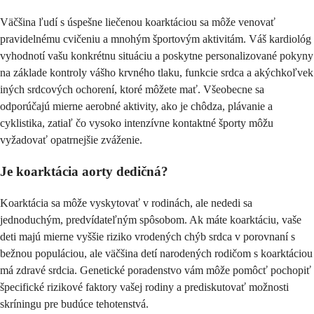
Väčšina ľudí s úspešne liečenou koarktáciou sa môže venovať
pravidelnému cvičeniu a mnohým športovým aktivitám. Váš kardiológ
vyhodnotí vašu konkrétnu situáciu a poskytne personalizované pokyny
na základe kontroly vášho krvného tlaku, funkcie srdca a akýchkoľvek
iných srdcových ochorení, ktoré môžete mať. Všeobecne sa
odporúčajú mierne aerobné aktivity, ako je chôdza, plávanie a
cyklistika, zatiaľ čo vysoko intenzívne kontaktné športy môžu
vyžadovať opatrnejšie zváženie.
Je koarktácia aorty dedičná?
Koarktácia sa môže vyskytovať v rodinách, ale nededi sa
jednoduchým, predvídateľným spôsobom. Ak máte koarktáciu, vaše
deti majú mierne vyššie riziko vrodených chýb srdca v porovnaní s
bežnou populáciou, ale väčšina detí narodených rodičom s koarktáciou
má zdravé srdcia. Genetické poradenstvo vám môže pomôcť pochopiť
špecifické rizikové faktory vašej rodiny a prediskutovať možnosti
skríningu pre budúce tehotenstvá.