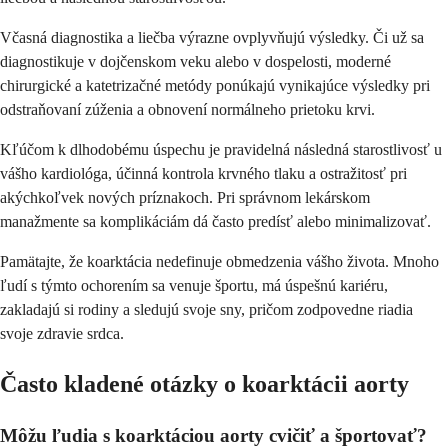
Včasná diagnostika a liečba výrazne ovplyvňujú výsledky. Či už sa
diagnostikuje v dojčenskom veku alebo v dospelosti, moderné
chirurgické a katetrizačné metódy ponúkajú vynikajúce výsledky pri
odstraňovaní zúženia a obnovení normálneho prietoku krvi.
Kľúčom k dlhodobému úspechu je pravidelná následná starostlivosť u
vášho kardiológa, účinná kontrola krvného tlaku a ostražitosť pri
akýchkoľvek nových príznakoch. Pri správnom lekárskom
manažmente sa komplikáciám dá často predísť alebo minimalizovať.
Pamätajte, že koarktácia nedefinuje obmedzenia vášho života. Mnoho
ľudí s týmto ochorením sa venuje športu, má úspešnú kariéru,
zakladajú si rodiny a sledujú svoje sny, pričom zodpovedne riadia
svoje zdravie srdca.
Často kladené otázky o koarktácii aorty
Môžu ľudia s koarktáciou aorty cvičiť a športovať?