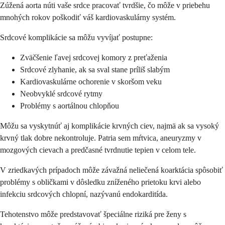
Zúžená aorta núti vaše srdce pracovať tvrdšie, čo môže v priebehu
mnohých rokov poškodiť váš kardiovaskulárny systém.
Srdcové komplikácie sa môžu vyvíjať postupne:
Zväčšenie ľavej srdcovej komory z preťaženia
Srdcové zlyhanie, ak sa sval stane príliš slabým
Kardiovaskulárne ochorenie v skoršom veku
Neobvyklé srdcové rytmy
Problémy s aortálnou chlopňou
Môžu sa vyskytnúť aj komplikácie krvných ciev, najmä ak sa vysoký
krvný tlak dobre nekontroluje. Patria sem mŕtvica, aneuryzmy v
mozgových cievach a predčasné tvrdnutie tepien v celom tele.
V zriedkavých prípadoch môže závažná neliečená koarktácia spôsobiť
problémy s obličkami v dôsledku zníženého prietoku krvi alebo
infekciu srdcových chlopní, nazývanú endokarditída.
Tehotenstvo môže predstavovať špeciálne riziká pre ženy s