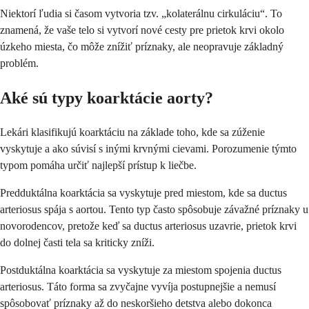
Niektorí ľudia si časom vytvoria tzv. „kolaterálnu cirkuláciu“. To
znamená, že vaše telo si vytvorí nové cesty pre prietok krvi okolo
úzkeho miesta, čo môže znížiť príznaky, ale neopravuje základný
problém.
Aké sú typy koarktácie aorty?
Lekári klasifikujú koarktáciu na základe toho, kde sa zúženie
vyskytuje a ako súvisí s inými krvnými cievami. Porozumenie týmto
typom pomáha určiť najlepší prístup k liečbe.
Predduktálna koarktácia sa vyskytuje pred miestom, kde sa ductus
arteriosus spája s aortou. Tento typ často spôsobuje závažné príznaky u
novorodencov, pretože keď sa ductus arteriosus uzavrie, prietok krvi
do dolnej časti tela sa kriticky zníži.
Postduktálna koarktácia sa vyskytuje za miestom spojenia ductus
arteriosus. Táto forma sa zvyčajne vyvíja postupnejšie a nemusí
spôsobovať príznaky až do neskoršieho detstva alebo dokonca