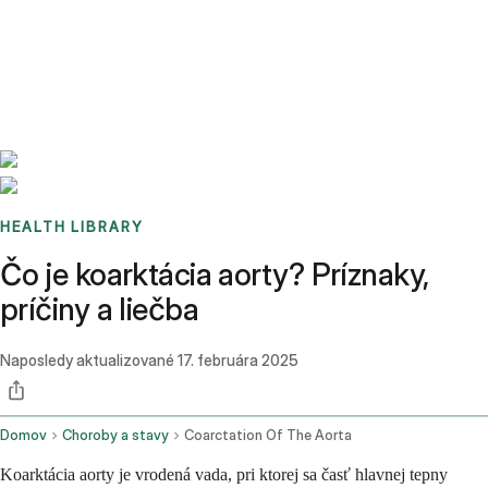
Benchmarks
Stories
FAQ
Sign up / Log in
HEALTH LIBRARY
Čo je koarktácia aorty? Príznaky,
príčiny a liečba
Naposledy aktualizované
17. februára 2025
Domov
Choroby a stavy
Coarctation Of The Aorta
Koarktácia aorty je vrodená vada, pri ktorej sa časť hlavnej tepny