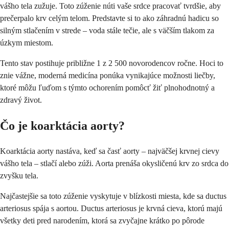
vášho tela zužuje. Toto zúženie núti vaše srdce pracovať tvrdšie, aby
prečerpalo krv celým telom. Predstavte si to ako záhradnú hadicu so
silným stlačením v strede – voda stále tečie, ale s väčším tlakom za
úzkym miestom.
Tento stav postihuje približne 1 z 2 500 novorodencov ročne. Hoci to
znie vážne, moderná medicína ponúka vynikajúce možnosti liečby,
ktoré môžu ľuďom s týmto ochorením pomôcť žiť plnohodnotný a
zdravý život.
Čo je koarktácia aorty?
Koarktácia aorty nastáva, keď sa časť aorty – najväčšej krvnej cievy
vášho tela – stlačí alebo zúži. Aorta prenáša okysličenú krv zo srdca do
zvyšku tela.
Najčastejšie sa toto zúženie vyskytuje v blízkosti miesta, kde sa ductus
arteriosus spája s aortou. Ductus arteriosus je krvná cieva, ktorú majú
všetky deti pred narodením, ktorá sa zvyčajne krátko po pôrode