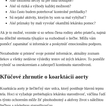
Aké možnosti liečby sú pre mňa dostupné?
Aké sú riziká a výhody každej možnosti?
Ako často budem potrebovať kontrolné prehliadky?
Sú nejaké aktivity, ktorým by som sa mal vyhýbať?
Aké príznaky by mali vyvolať okamžitú lekársku pomoc?
Ak je to možné, vezmite si so sebou člena rodiny alebo priateľa, najmä
na dôležité stretnutia týkajúce sa rozhodnutí o liečbe. Môžu vám
pomôcť zapamätať si informácie a poskytnúť emocionálnu podporu.
Nezabudnite si priniesť svoje poistné informácie, aktuálny zoznam
liekov a všetky nedávne výsledky testov od iných lekárov. To pomôže
vyhnúť sa oneskoreniam a zabezpečí kontinuitu starostlivosti.
Kľúčové zhrnutie o koarktácii aorty
Koarktácia aorty je liečiteľný stav srdca, ktorý postihuje hlavnú tepnu
tela. Hoci si vyžaduje prebiehajúcu lekársku starostlivosť, väčšina ľudí
s týmto ochorením môže žiť plnohodnotný a aktívny život s náležitou
liečbou a následnou starostlivosťou.