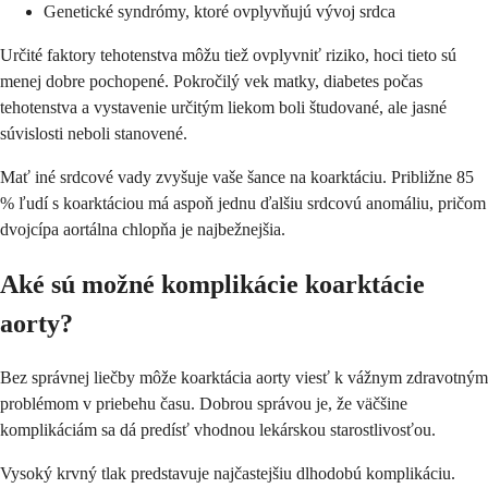
Genetické syndrómy, ktoré ovplyvňujú vývoj srdca
Určité faktory tehotenstva môžu tiež ovplyvniť riziko, hoci tieto sú
menej dobre pochopené. Pokročilý vek matky, diabetes počas
tehotenstva a vystavenie určitým liekom boli študované, ale jasné
súvislosti neboli stanovené.
Mať iné srdcové vady zvyšuje vaše šance na koarktáciu. Približne 85
% ľudí s koarktáciou má aspoň jednu ďalšiu srdcovú anomáliu, pričom
dvojcípa aortálna chlopňa je najbežnejšia.
Aké sú možné komplikácie koarktácie
aorty?
Bez správnej liečby môže koarktácia aorty viesť k vážnym zdravotným
problémom v priebehu času. Dobrou správou je, že väčšine
komplikáciám sa dá predísť vhodnou lekárskou starostlivosťou.
Vysoký krvný tlak predstavuje najčastejšiu dlhodobú komplikáciu.