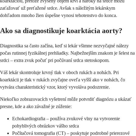
koarktáciou, pretože zvýšený objem krvi a nároky na srdce môžu
zaťažovať už preťažené srdce. Avšak s náležitým lekárskym
dohľadom mnoho žien úspešne vynosi tehotenstvo do konca.
Ako sa diagnostikuje koarktácia aorty?
Diagnostika sa často začína, keď si lekár všimne nezvyčajné nálezy
počas rutinnej fyzikálnej prehliadky. Najbežnejším znakom je šelest na
srdci – extra zvuk počuť pri počúvaní srdca stetoskopom.
Váš lekár skontroluje krvný tlak v oboch rukách a nohách. Pri
koarktácii je tlak v rukách zvyčajne oveľa vyšší ako v nohách, čo
vytvára charakteristický vzor, ktorý vyvoláva podozrenie.
Niekoľko zobrazovacích vyšetrení môže potvrdiť diagnózu a ukázať
presne, kde a ako závažné je zúženie:
Echokardiografia – používa zvukové vlny na vytvorenie
pohyblivých obrázkov vášho srdca
Počítačová tomografia (CT) – poskytuje podrobné prierezové