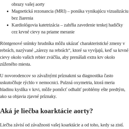
obrazy vašej aorty
Magnetická rezonancia (MRI) – ponúka vynikajúcu vizualizáciu
bez žiarenia
Kardiológovia katetrizácia – zahŕňa zavedenie tenkej hadičky
cez krvné cievy na priame meranie
Röntgenové snímky hrudníka môžu ukázať charakteristické zmeny v
rebrách, nazývané „zárezy na rebrách“, ktoré sa vyvíjajú, keď sa krvné
cievy okolo vašich rebier zväčšia, aby prenášali extra krv okolo
zúženého miesta.
U novorodencov so závažnými príznakmi sa diagnostika často
uskutočňuje rýchlo v nemocnici. Pulzná oxymetria, ktorá meria
hladinu kyslíka v krvi, môže pomôcť odhaliť problémy ešte predtým,
ako sa objavia zjavné príznaky.
Aká je liečba koarktácie aorty?
Liečba závisí od závažnosti vašej koarktácie a od toho, kedy sa zistí.