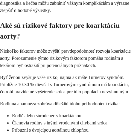
diagnostika a liečba môžu zabrániť vážnym komplikáciám a výrazne
zlepšiť dlhodobé výsledky.
Aké sú rizikové faktory pre koarktáciu
aorty?
Niekoľko faktorov môže zvýšiť pravdepodobnosť rozvoja koarktácie
aorty. Porozumenie týmto rizikovým faktorom pomáha rodinám a
lekárom byť ostražití pri potenciálnych príznakoch.
Byť ženou zvyšuje vaše riziko, najmä ak máte Turnerov syndróm.
Približne 10-30 % dievčat s Turnerovým syndrómom má koarktáciu,
čo robí pravidelné vyšetrenie srdca pre túto populáciu nevyhnutným.
Rodinná anamnéza zohráva dôležitú úlohu pri hodnotení rizika:
Rodič alebo súrodenec s koarktáciou
Členovia rodiny s inými vrodenými chybami srdca
Príbuzní s dvojcípou aortálnou chlopňou