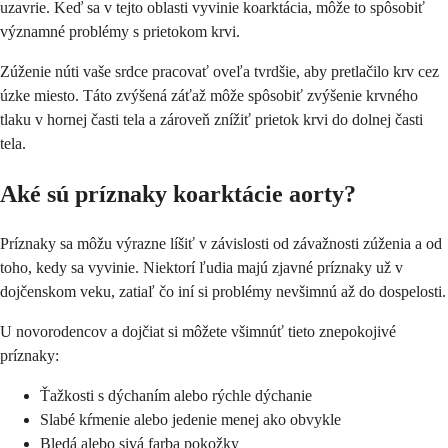
uzavrie. Keď sa v tejto oblasti vyvinie koarktácia, môže to spôsobiť
významné problémy s prietokom krvi.
Zúženie núti vaše srdce pracovať oveľa tvrdšie, aby pretlačilo krv cez
úzke miesto. Táto zvýšená záťaž môže spôsobiť zvýšenie krvného
tlaku v hornej časti tela a zároveň znížiť prietok krvi do dolnej časti
tela.
Aké sú príznaky koarktácie aorty?
Príznaky sa môžu výrazne líšiť v závislosti od závažnosti zúženia a od
toho, kedy sa vyvinie. Niektorí ľudia majú zjavné príznaky už v
dojčenskom veku, zatiaľ čo iní si problémy nevšimnú až do dospelosti.
U novorodencov a dojčiat si môžete všimnúť tieto znepokojivé
príznaky:
Ťažkosti s dýchaním alebo rýchle dýchanie
Slabé kŕmenie alebo jedenie menej ako obvykle
Bledá alebo sivá farba pokožky