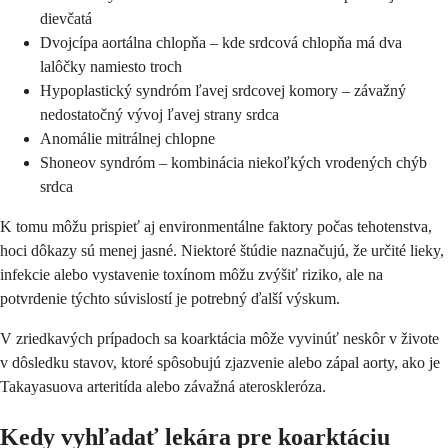
dievčatá
Dvojcípa aortálna chlopňa – kde srdcová chlopňa má dva
lalôčky namiesto troch
Hypoplastický syndróm ľavej srdcovej komory – závažný
nedostatočný vývoj ľavej strany srdca
Anomálie mitrálnej chlopne
Shoneov syndróm – kombinácia niekoľkých vrodených chýb
srdca
K tomu môžu prispieť aj environmentálne faktory počas tehotenstva,
hoci dôkazy sú menej jasné. Niektoré štúdie naznačujú, že určité lieky,
infekcie alebo vystavenie toxínom môžu zvýšiť riziko, ale na
potvrdenie týchto súvislostí je potrebný ďalší výskum.
V zriedkavých prípadoch sa koarktácia môže vyvinúť neskôr v živote
v dôsledku stavov, ktoré spôsobujú zjazvenie alebo zápal aorty, ako je
Takayasuova arteritída alebo závažná ateroskleróza.
Kedy vyhľadať lekára pre koarktáciu