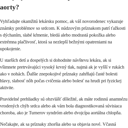
aorty?
Vyhľadajte okamžitú lekársku pomoc, ak váš novorodenec vykazuje
známky problémov so srdcom. K núdzovým príznakom patrí ťažkosti
s dýchaním, slabé kŕmenie, bledá alebo modrastá pokožka alebo
extrémna plačlivosť, ktorá sa nezlepší bežnými opatreniami na
upokojenie.
U starších detí a dospelých si dohodnite návštevu lekára, ak si
všimnete pretrvávajúci vysoký krvný tlak, najmä ak je vyšší v rukách
ako v nohách. Ďalšie znepokojivé príznaky zahŕňajú časté bolesti
hlavy, slabosť nôh počas cvičenia alebo bolesť na hrudi pri fyzickej
aktivite.
Pravidelné prehliadky sú obzvlášť dôležité, ak máte rodinnú anamnézu
vrodených chýb srdca alebo ak vám bola diagnostikovaná súvisiaca
choroba, ako je Turnerov syndróm alebo dvojcípa aortálna chlopňa.
Nečakajte, ak sa príznaky zhoršia alebo sa objavia nové. Včasná