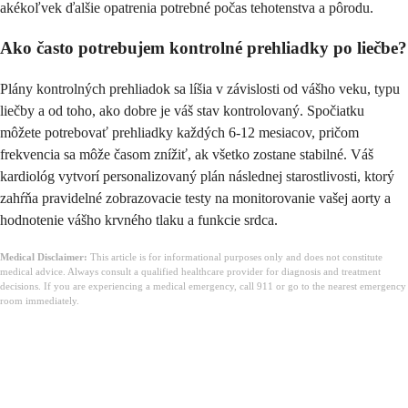
akékoľvek ďalšie opatrenia potrebné počas tehotenstva a pôrodu.
Ako často potrebujem kontrolné prehliadky po liečbe?
Plány kontrolných prehliadok sa líšia v závislosti od vášho veku, typu
liečby a od toho, ako dobre je váš stav kontrolovaný. Spočiatku
môžete potrebovať prehliadky každých 6-12 mesiacov, pričom
frekvencia sa môže časom znížiť, ak všetko zostane stabilné. Váš
kardiológ vytvorí personalizovaný plán následnej starostlivosti, ktorý
zahŕňa pravidelné zobrazovacie testy na monitorovanie vašej aorty a
hodnotenie vášho krvného tlaku a funkcie srdca.
Medical Disclaimer:
This article is for informational purposes only and does not constitute
medical advice. Always consult a qualified healthcare provider for diagnosis and treatment
decisions. If you are experiencing a medical emergency, call 911 or go to the nearest emergency
room immediately.