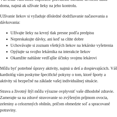
doma, najmä ak užívate lieky na jeho kontrolu.
Užívanie liekov si vyžaduje dôsledné dodržiavanie načasovania a
dávkovania:
Užívajte lieky na krvný tlak presne podľa predpisu
Nepreskakujte dávky, ani keď sa cítite dobre
Uchovávajte si zoznam všetkých liekov na lekárske vyšetrenia
Opýtajte sa svojho lekárnika na interakcie liekov
Okamžite nahláste vedľajšie účinky svojmu lekárovi
Môžu byť potrebné úpravy aktivity, najmä u detí a dospievajúcich. Váš
kardiológ vám poskytne špecifické pokyny o tom, ktoré športy a
aktivity sú bezpečné na základe vašej individuálnej situácie.
Strava a životný štýl môžu výrazne ovplyvniť vaše dlhodobé zdravie.
Zamerajte sa na zdravé stravovanie so zvýšeným príjmom ovocia,
zeleniny a celozrnných obilnín, pričom obmedzte soľ a spracované
potraviny.