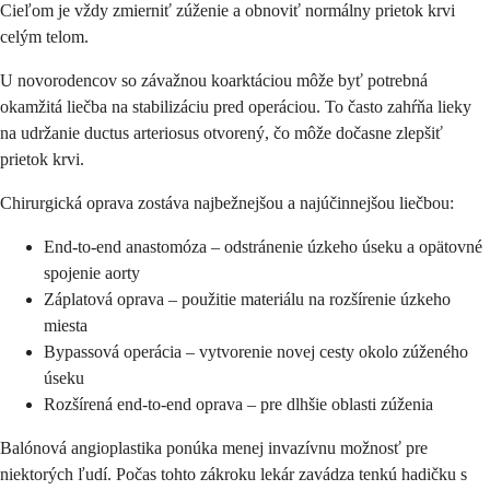
Cieľom je vždy zmierniť zúženie a obnoviť normálny prietok krvi
celým telom.
U novorodencov so závažnou koarktáciou môže byť potrebná
okamžitá liečba na stabilizáciu pred operáciou. To často zahŕňa lieky
na udržanie ductus arteriosus otvorený, čo môže dočasne zlepšiť
prietok krvi.
Chirurgická oprava zostáva najbežnejšou a najúčinnejšou liečbou:
End-to-end anastomóza – odstránenie úzkeho úseku a opätovné
spojenie aorty
Záplatová oprava – použitie materiálu na rozšírenie úzkeho
miesta
Bypassová operácia – vytvorenie novej cesty okolo zúženého
úseku
Rozšírená end-to-end oprava – pre dlhšie oblasti zúženia
Balónová angioplastika ponúka menej invazívnu možnosť pre
niektorých ľudí. Počas tohto zákroku lekár zavádza tenkú hadičku s