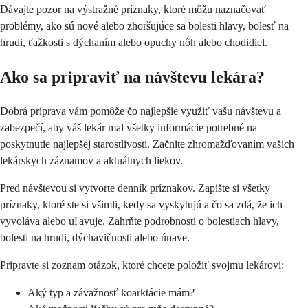
Dávajte pozor na výstražné príznaky, ktoré môžu naznačovať
problémy, ako sú nové alebo zhoršujúce sa bolesti hlavy, bolesť na
hrudi, ťažkosti s dýchaním alebo opuchy nôh alebo chodidiel.
Ako sa pripraviť na návštevu lekára?
Dobrá príprava vám pomôže čo najlepšie využiť vašu návštevu a
zabezpečí, aby váš lekár mal všetky informácie potrebné na
poskytnutie najlepšej starostlivosti. Začnite zhromažďovaním vašich
lekárskych záznamov a aktuálnych liekov.
Pred návštevou si vytvorte denník príznakov. Zapíšte si všetky
príznaky, ktoré ste si všimli, kedy sa vyskytujú a čo sa zdá, že ich
vyvoláva alebo uľavuje. Zahrňte podrobnosti o bolestiach hlavy,
bolesti na hrudi, dýchavičnosti alebo únave.
Pripravte si zoznam otázok, ktoré chcete položiť svojmu lekárovi:
Aký typ a závažnosť koarktácie mám?