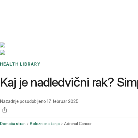
Benchmarks
Stories
FAQ
Sign up / Log in
HEALTH LIBRARY
Kaj je nadledvični rak? Sim
Nazadnje posodobljeno
17. februar 2025
Domača stran
Bolezni in stanja
Adrenal Cancer