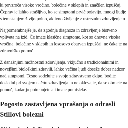
ki povzroča visoko vročino, bolečine v sklepih in značilen izpuščaj.
Čeprav je lahko strašljivo, ko se simptomi prvič pojavijo, mnogi ljudje
s tem stanjem živijo polno, aktivno življenje z ustreznim zdravljenjem.
Najpomembnejše je, da zgodnja diagnoza in zdravljenje bistveno
vplivata na izid. Če imate klasične simptome, kot so dnevna visoka
vročina, bolečine v sklepih in lososovo obarvan izpuščaj, ne čakajte na
zdravniško pomoč.
Z današnjimi možnostmi zdravljenja, vključno s tradicionalnimi in
novejšimi biološkimi zdravili, lahko večina ljudi doseže dober nadzor
nad simptomi. Tesno sodelujte s svojo zdravstveno ekipo, bodite
dosledni pri svojem načrtu zdravljenja in ne oklevajte, da se obrnete na
pomoč, kadar jo potrebujete ali imate pomisleke.
Pogosto zastavljena vprašanja o odrasli
Stillovi bolezni