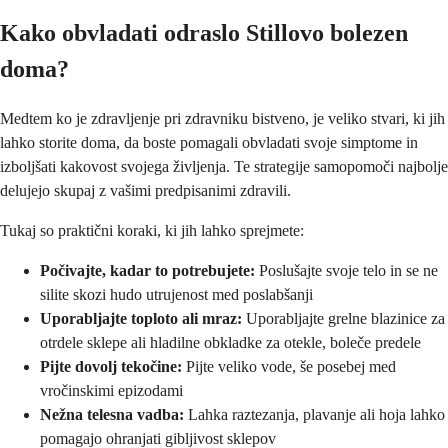
Kako obvladati odraslo Stillovo bolezen
doma?
Medtem ko je zdravljenje pri zdravniku bistveno, je veliko stvari, ki jih
lahko storite doma, da boste pomagali obvladati svoje simptome in
izboljšati kakovost svojega življenja. Te strategije samopomoči najbolje
delujejo skupaj z vašimi predpisanimi zdravili.
Tukaj so praktični koraki, ki jih lahko sprejmete:
Počivajte, kadar to potrebujete:
Poslušajte svoje telo in se ne
silite skozi hudo utrujenost med poslabšanji
Uporabljajte toploto ali mraz:
Uporabljajte grelne blazinice za
otrdele sklepe ali hladilne obkladke za otekle, boleče predele
Pijte dovolj tekočine:
Pijte veliko vode, še posebej med
vročinskimi epizodami
Nežna telesna vadba:
Lahka raztezanja, plavanje ali hoja lahko
pomagajo ohranjati gibljivost sklepov