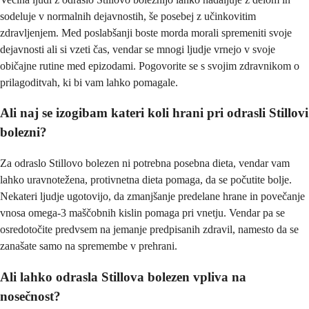
sodeluje v normalnih dejavnostih, še posebej z učinkovitim
zdravljenjem. Med poslabšanji boste morda morali spremeniti svoje
dejavnosti ali si vzeti čas, vendar se mnogi ljudje vrnejo v svoje
običajne rutine med epizodami. Pogovorite se s svojim zdravnikom o
prilagoditvah, ki bi vam lahko pomagale.
Ali naj se izogibam kateri koli hrani pri odrasli Stillovi
bolezni?
Za odraslo Stillovo bolezen ni potrebna posebna dieta, vendar vam
lahko uravnotežena, protivnetna dieta pomaga, da se počutite bolje.
Nekateri ljudje ugotovijo, da zmanjšanje predelane hrane in povečanje
vnosa omega-3 maščobnih kislin pomaga pri vnetju. Vendar pa se
osredotočite predvsem na jemanje predpisanih zdravil, namesto da se
zanašate samo na spremembe v prehrani.
Ali lahko odrasla Stillova bolezen vpliva na
nosečnost?