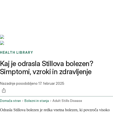
Benchmarks
Stories
FAQ
Sign up / Log in
HEALTH LIBRARY
Kaj je odrasla Stillova bolezen?
Simptomi, vzroki in zdravljenje
Nazadnje posodobljeno
17. februar 2025
Domača stran
Bolezni in stanja
Adult Stills Disease
Odrasla Stillova bolezen je redka vnetna bolezen, ki povzroča visoko