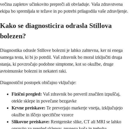
večina zapletov učinkovito prepreči ali obvladuje. Vaša zdravstvena
ekipa bo spremljala te težave in po potrebi prilagodila vaše zdravljenje.
Kako se diagnosticira odrasla Stillova
bolezen?
Diagnostika odrasle Stillove bolezni je lahko zahtevna, ker ni enega
samega testa, ki bi jo potrdil. Vaš zdravnik bo moral izključiti druga
stanja, ki povzročajo podobne simptome, kot so okužbe, druge
avtoimunske bolezni in nekateri raki.
Diagnostični postopek običajno vključuje:
Fizični pregled:
Vaš zdravnik bo preveril značilen izpuščaj,
otekle sklepe in povečane bezgavke
Krvne preiskave:
Te preverjajo markerje vnetja, izključujejo
okužbe in iščejo specifične vzorce
Slikovne preiskave:
Rentgenske slike, CT ali MRI se lahko
opravijo za pregled sklepov, prsnega koša in trebuha