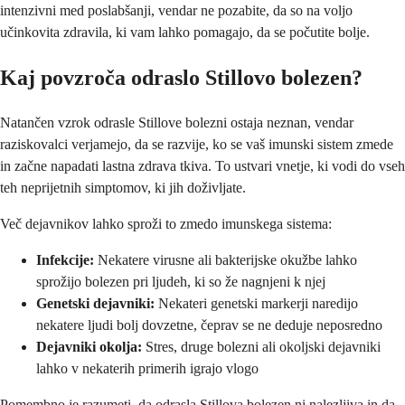
intenzivni med poslabšanji, vendar ne pozabite, da so na voljo
učinkovita zdravila, ki vam lahko pomagajo, da se počutite bolje.
Kaj povzroča odraslo Stillovo bolezen?
Natančen vzrok odrasle Stillove bolezni ostaja neznan, vendar
raziskovalci verjamejo, da se razvije, ko se vaš imunski sistem zmede
in začne napadati lastna zdrava tkiva. To ustvari vnetje, ki vodi do vseh
teh neprijetnih simptomov, ki jih doživljate.
Več dejavnikov lahko sproži to zmedo imunskega sistema:
Infekcije:
Nekatere virusne ali bakterijske okužbe lahko
sprožijo bolezen pri ljudeh, ki so že nagnjeni k njej
Genetski dejavniki:
Nekateri genetski markerji naredijo
nekatere ljudi bolj dovzetne, čeprav se ne deduje neposredno
Dejavniki okolja:
Stres, druge bolezni ali okoljski dejavniki
lahko v nekaterih primerih igrajo vlogo
Pomembno je razumeti, da odrasla Stillova bolezen ni nalezljiva in da