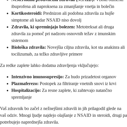
ibuprofena ali naproksena za zmanjšanje vnetja in bolečin
Kortikosteroidi:
Prednizon ali podobna zdravila za hujše
simptome ali kadar NSAID niso dovolj
Zdravila, ki spreminjajo bolezen:
Metotreksat ali druga
zdravila za pomoč pri nadzoru osnovnih težav z imunskim
sistemom
Biološka zdravila:
Novejšia ciljna zdravila, kot sta anakinra ali
tocilizumab, za težko zdravljive primere
Za redke zaplete lahko dodatna zdravljenja vključujejo:
Intenzivno imunosupresijo:
Za hudo prizadetost organov
Plazmaferezo:
Postopek za filtriranje vnetnih snovi iz krvi
Hospitalizacijo:
Za resne zaplete, ki zahtevajo natančno
spremljanje
Vaš zdravnik bo začel z nežnejšimi zdravili in jih prilagodil glede na
vaš odziv. Mnogi ljudje najdejo olajšanje z NSAID in steroidi, drugi pa
potrebujejo naprednejša zdravila.