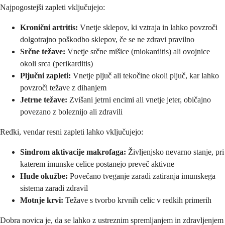
Najpogostejši zapleti vključujejo:
Kronični artritis:
Vnetje sklepov, ki vztraja in lahko povzroči
dolgotrajno poškodbo sklepov, če se ne zdravi pravilno
Srčne težave:
Vnetje srčne mišice (miokarditis) ali ovojnice
okoli srca (perikarditis)
Pljučni zapleti:
Vnetje pljuč ali tekočine okoli pljuč, kar lahko
povzroči težave z dihanjem
Jetrne težave:
Zvišani jetrni encimi ali vnetje jeter, običajno
povezano z boleznijo ali zdravili
Redki, vendar resni zapleti lahko vključujejo:
Sindrom aktivacije makrofaga:
Življenjsko nevarno stanje, pri
katerem imunske celice postanejo preveč aktivne
Hude okužbe:
Povečano tveganje zaradi zatiranja imunskega
sistema zaradi zdravil
Motnje krvi:
Težave s tvorbo krvnih celic v redkih primerih
Dobra novica je, da se lahko z ustreznim spremljanjem in zdravljenjem