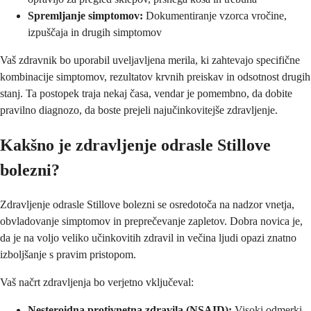
Spremljanje simptomov:
Dokumentiranje vzorca vročine,
izpuščaja in drugih simptomov
Vaš zdravnik bo uporabil uveljavljena merila, ki zahtevajo specifične
kombinacije simptomov, rezultatov krvnih preiskav in odsotnost drugih
stanj. Ta postopek traja nekaj časa, vendar je pomembno, da dobite
pravilno diagnozo, da boste prejeli najučinkovitejše zdravljenje.
Kakšno je zdravljenje odrasle Stillove
bolezni?
Zdravljenje odrasle Stillove bolezni se osredotoča na nadzor vnetja,
obvladovanje simptomov in preprečevanje zapletov. Dobra novica je,
da je na voljo veliko učinkovitih zdravil in večina ljudi opazi znatno
izboljšanje s pravim pristopom.
Vaš načrt zdravljenja bo verjetno vključeval:
Nesteroidna protivnetna zdravila (NSAID):
Visoki odmerki