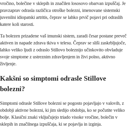
vročino, bolečine v sklepih in značilen lososovo obarvan izpuščaj. Je
pravzaprav odrasla različica otroške bolezni, imenovane sistemski
juvenilni idiopatski artritis, čeprav se lahko prvič pojavi pri odraslih
katere koli starosti.
Ta bolezen prizadene vaš imunski sistem, zaradi česar postane preveč
aktiven in napade zdrava tkiva v telesu. Čeprav se sliši zaskrbljujoče,
lahko veliko ljudi z odraslo Stillovo boleznijo učinkovito obvladuje
svoje simptome z ustreznim zdravljenjem in živi polno, aktivno
življenje.
Kakšni so simptomi odrasle Stillove
bolezni?
Simptomi odrasle Stillove bolezni se pogosto pojavljajo v valovih, z
obdobji aktivne bolezni, ki jim sledijo obdobja, ko se počutite veliko
bolje. Klasični znaki vključujejo triado visoke vročine, bolečin v
sklepih in značilnega izpuščaja, ki se pojavlja in izginja.