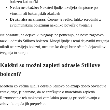
bolezen kot moški
Nedavne okužbe:
Nekateri ljudje razvijejo simptome po
virusnih ali bakterijskih okužbah
Družinska anamneza:
Čeprav je redko, lahko sorodniki z
avtoimunskimi boleznimi nekoliko povečajo tveganje
Ne pozabite, da dejavniki tveganja ne pomenijo, da boste zagotovo
razvili odraslo Stillovo bolezen. Mnogi ljudje s temi dejavniki tveganja
nikoli ne razvijejo bolezni, medtem ko drugi brez očitnih dejavnikov
tveganja to storijo.
Kakšni so možni zapleti odrasle Stillove
bolezni?
Medtem ko večina ljudi z odraslo Stillovo boleznijo dobro obvladuje
zdravljenje, je naravno, da se sprašujete o morebitnih zapletih.
Razumevanje teh možnosti vam lahko pomaga pri sodelovanju z
zdravnikom, da jih preprečite.