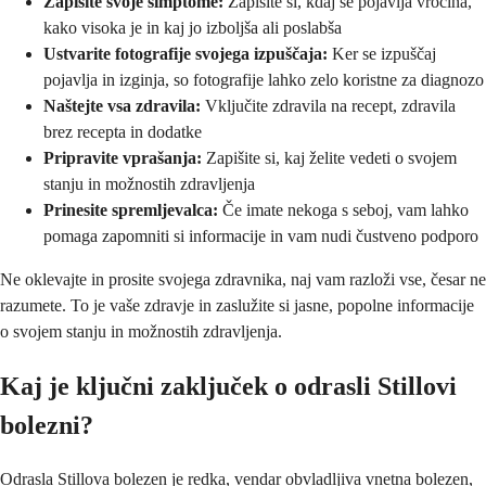
Zapišite svoje simptome:
Zapišite si, kdaj se pojavlja vročina,
kako visoka je in kaj jo izboljša ali poslabša
Ustvarite fotografije svojega izpuščaja:
Ker se izpuščaj
pojavlja in izginja, so fotografije lahko zelo koristne za diagnozo
Naštejte vsa zdravila:
Vključite zdravila na recept, zdravila
brez recepta in dodatke
Pripravite vprašanja:
Zapišite si, kaj želite vedeti o svojem
stanju in možnostih zdravljenja
Prinesite spremljevalca:
Če imate nekoga s seboj, vam lahko
pomaga zapomniti si informacije in vam nudi čustveno podporo
Ne oklevajte in prosite svojega zdravnika, naj vam razloži vse, česar ne
razumete. To je vaše zdravje in zaslužite si jasne, popolne informacije
o svojem stanju in možnostih zdravljenja.
Kaj je ključni zaključek o odrasli Stillovi
bolezni?
Odrasla Stillova bolezen je redka, vendar obvladljiva vnetna bolezen,