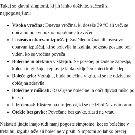
Tukaj so glavni simptomi, ki jih lahko doživite, začenši z
najpogostejšimi:
Visoka vročina:
Dnevna vročina, ki doseže 39 °C ali več, se
običajno pojavi pozno popoldne ali zvečer
Lososovo obarvan izpuščaj:
Značilen rožnat ali lososovo
obarvan izpuščaj, ki se pojavlja in izginja, pogosto postane bolj
viden, ko se vročina poveča
Bolečine in oteklina v sklepih:
Še posebej prizadene zapestja,
kolena in gležnje, čeprav je lahko vključen kateri koli sklep
Boleče grlo:
Vztrajna, huda bolečina v grlu, ki se ne odziva na
običajna zdravila
Bolečine v mišicah:
Razširjene bolečine in občutljivost mišic po
telesu
Utrujenost:
Ekstremna utrujenost, ki se ne izboljša z odmorom
Otekle bezgavke:
Povečane bezgavke, zlasti na vratu
Nekateri ljudje imajo tudi manj pogoste simptome, kot so bolečine v
trebuhu, izguba teže ali bolečine v prsih. Simptomi so lahko precej