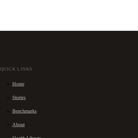
QUICK LINKS
Home
Stories
Benchmarks
About