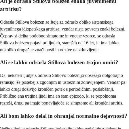
Ali je odrasla Stillova bolezen enaka juvenilnemu
artritisu?
Odrasla Stillova bolezen se šteje za odraslo obliko sistemskega
juvenilnega idiopatskega artritisa, vendar nista povsem enaki bolezni.
Čeprav si delita podobne simptome in vnetne vzorce, se odrasla
Stillova bolezen pojavi pri ljudeh, starejših od 16 let, in ima lahko
nekoliko drugačne značilnosti in odzive na zdravljenje.
Ali se lahko odrasla Stillova bolezen trajno umiri?
Da, nekateri ljudje z odraslo Stillovo boleznijo dosežejo dolgotrajno
remisijo, še posebej z zgodnjim in ustreznim zdravljenjem. Vendar pa
lahko drugi doživijo kroničen potek s periodičnimi poslabšanji.
Približno ena tretjina ljudi ima en sam epizodo, ki se popolnoma
razreši, drugi pa imajo ponavljajoče se simptome ali kronični artritis.
Ali bom lahko delal in ohranjal normalne dejavnosti?
Večina ljudi z odraslo Stillovo boleznijo lahko nadaljuje z delom in