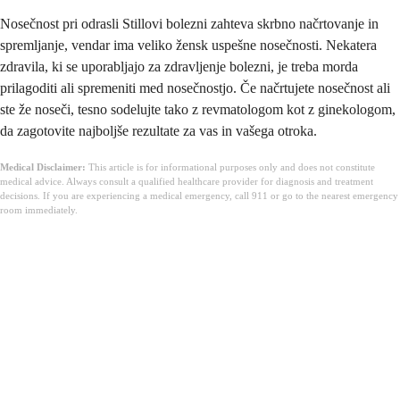
Nosečnost pri odrasli Stillovi bolezni zahteva skrbno načrtovanje in
spremljanje, vendar ima veliko žensk uspešne nosečnosti. Nekatera
zdravila, ki se uporabljajo za zdravljenje bolezni, je treba morda
prilagoditi ali spremeniti med nosečnostjo. Če načrtujete nosečnost ali
ste že noseči, tesno sodelujte tako z revmatologom kot z ginekologom,
da zagotovite najboljše rezultate za vas in vašega otroka.
Medical Disclaimer:
This article is for informational purposes only and does not constitute
medical advice. Always consult a qualified healthcare provider for diagnosis and treatment
decisions. If you are experiencing a medical emergency, call 911 or go to the nearest emergency
room immediately.