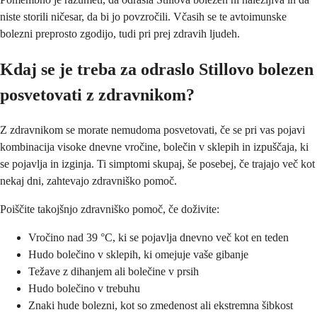
niste storili ničesar, da bi jo povzročili. Včasih se te avtoimunske
bolezni preprosto zgodijo, tudi pri prej zdravih ljudeh.
Kdaj se je treba za odraslo Stillovo bolezen
posvetovati z zdravnikom?
Z zdravnikom se morate nemudoma posvetovati, če se pri vas pojavi
kombinacija visoke dnevne vročine, bolečin v sklepih in izpuščaja, ki
se pojavlja in izginja. Ti simptomi skupaj, še posebej, če trajajo več kot
nekaj dni, zahtevajo zdravniško pomoč.
Poiščite takojšnjo zdravniško pomoč, če doživite:
Vročino nad 39 °C, ki se pojavlja dnevno več kot en teden
Hudo bolečino v sklepih, ki omejuje vaše gibanje
Težave z dihanjem ali bolečine v prsih
Hudo bolečino v trebuhu
Znaki hude bolezni, kot so zmedenost ali ekstremna šibkost