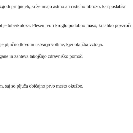
odi pri ljudeh, ki že imajo astmo ali cistično fibrozo, kar poslabša
kot je tuberkuloza. Plesen tvori kroglo podobno maso, ki lahko povzroči
e pljučno tkivo in ustvarja votline, kjer okužba vztraja.
organe in zahteva takojšnjo zdravniško pomoč.
jem, saj so pljuča običajno prvo mesto okužbe.