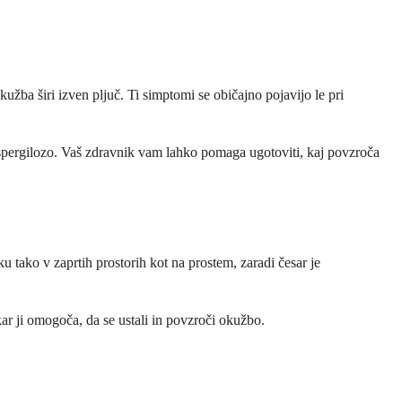
žba širi izven pljuč. Ti simptomi se običajno pojavijo le pri
aspergilozo. Vaš zdravnik vam lahko pomaga ugotoviti, kaj povzroča
u tako v zaprtih prostorih kot na prostem, zaradi česar je
kar ji omogoča, da se ustali in povzroči okužbo.