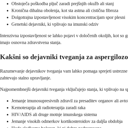
Obstoječa poškodba pljuč zaradi prejšnjih okužb ali stanj
Kronična dihalna obolenja, kot sta astma ali cistična fibroza
Dolgotrajna izpostavljenost visokim koncentracijam spor plesni
Genetski dejavniki, ki vplivajo na imunski odziv
Intenzivna izpostavljenost se lahko pojavi v določenih okoljih, kot so 
imajo osnovna zdravstvena stanja.
Kakšni so dejavniki tveganja za aspergiloz
Razumevanje dejavnikov tveganja vam lahko pomaga sprejeti ustrezne pr
zahtevajo stalno upravljanje.
Najpomembnejši dejavniki tveganja vključujejo stanja, ki vplivajo na 
Jemanje imunosupresivnih zdravil za presaditev organov ali avt
Kemoterapija ali radioterapija zaradi raka
HIV/AIDS ali druge motnje imunskega sistema
Jemanje visokih odmerkov kortikosteroidov za daljša obdobja