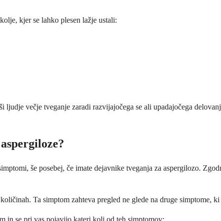
lje, kjer se lahko plesen lažje ustali:
ejši ljudje večje tveganje zaradi razvijajočega se ali upadajočega delov
 aspergiloze?
i simptomi, še posebej, če imate dejavnike tveganja za aspergilozo. Zgod
h količinah. Ta simptom zahteva pregled ne glede na druge simptome, ki j
m in se pri vas pojavijo kateri koli od teh simptomov: