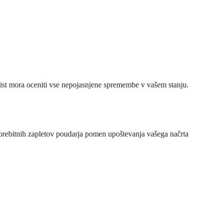
alist mora oceniti vse nepojasnjene spremembe v vašem stanju.
morebitnih zapletov poudarja pomen upoštevanja vašega načrta