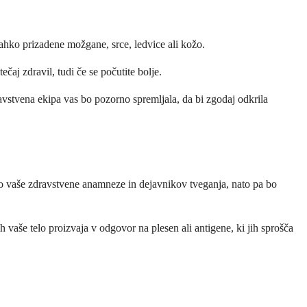
 lahko prizadene možgane, srce, ledvice ali kožo.
čaj zdravil, tudi če se počutite bolje.
avstvena ekipa vas bo pozorno spremljala, da bi zgodaj odkrila
no vaše zdravstvene anamneze in dejavnikov tveganja, nato pa bo
ih vaše telo proizvaja v odgovor na plesen ali antigene, ki jih sprošča