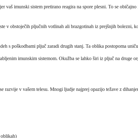
 vaš imunski sistem pretirano reagira na spore plesni. To se običajno zg
te v obstoječih pljučnih votlinah ali brazgotinah iz prejšnjih bolezni, 
judeh s poškodbami pljuč zaradi drugih stanj. Ta oblika postopoma uničuj
 oslabljenim imunskim sistemom. Okužba se lahko širi iz pljuč na druge 
e se razvije v vašem telesu. Mnogi ljudje najprej opazijo težave z dihan
 oblikah)