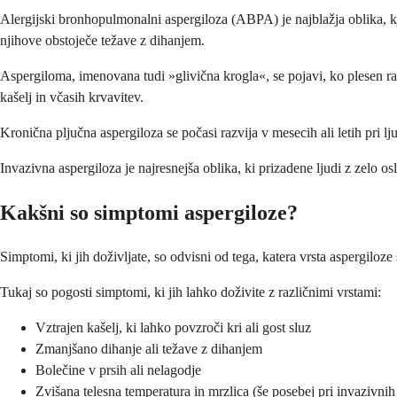
Alergijski bronhopulmonalni aspergiloza (ABPA) je najblažja oblika, kjer
njihove obstoječe težave z dihanjem.
Aspergiloma, imenovana tudi »glivična krogla«, se pojavi, ko plesen ras
kašelj in včasih krvavitev.
Kronična pljučna aspergiloza se počasi razvija v mesecih ali letih pri l
Invazivna aspergiloza je najresnejša oblika, ki prizadene ljudi z zelo
Kakšni so simptomi aspergiloze?
Simptomi, ki jih doživljate, so odvisni od tega, katera vrsta aspergiloz
Tukaj so pogosti simptomi, ki jih lahko doživite z različnimi vrstami:
Vztrajen kašelj, ki lahko povzroči kri ali gost sluz
Zmanjšano dihanje ali težave z dihanjem
Bolečine v prsih ali nelagodje
Zvišana telesna temperatura in mrzlica (še posebej pri invazivnih