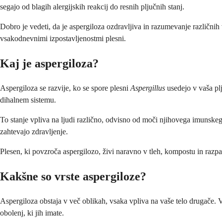
segajo od blagih alergijskih reakcij do resnih pljučnih stanj.
Dobro je vedeti, da je aspergiloza ozdravljiva in razumevanje različnih
vsakodnevnimi izpostavljenostmi plesni.
Kaj je aspergiloza?
Aspergiloza se razvije, ko se spore plesni
Aspergillus
usedejo v vaša plju
dihalnem sistemu.
To stanje vpliva na ljudi različno, odvisno od moči njihovega imunskega
zahtevajo zdravljenje.
Plesen, ki povzroča aspergilozo, živi naravno v tleh, kompostu in razp
Kakšne so vrste aspergiloze?
Aspergiloza obstaja v več oblikah, vsaka vpliva na vaše telo drugače. V
obolenj, ki jih imate.