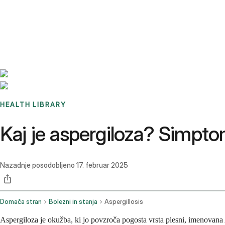
Benchmarks
Stories
FAQ
Sign up / Log in
HEALTH LIBRARY
Kaj je aspergiloza? Simptom
Nazadnje posodobljeno
17. februar 2025
Domača stran
Bolezni in stanja
Aspergillosis
Aspergiloza je okužba, ki jo povzroča pogosta vrsta plesni, imenovana