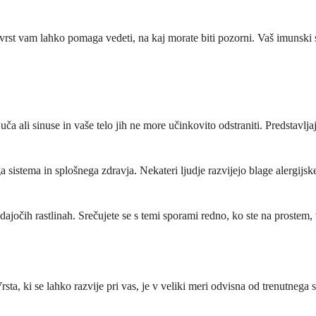
 vrst vam lahko pomaga vedeti, na kaj morate biti pozorni. Vaš imunski s
ča ali sinuse in vaše telo jih ne more učinkovito odstraniti. Predstavljaj
 sistema in splošnega zdravja. Nekateri ljudje razvijejo blage alergijs
adajočih rastlinah. Srečujete se s temi sporami redno, ko ste na prost
rsta, ki se lahko razvije pri vas, je v veliki meri odvisna od trenutneg