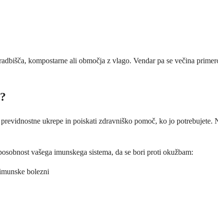
gradbišča, kompostarne ali območja z vlago. Vendar pa se večina primero
o?
evidnostne ukrepe in poiskati zdravniško pomoč, ko jo potrebujete. Nek
sposobnost vašega imunskega sistema, da se bori proti okužbam:
oimunske bolezni