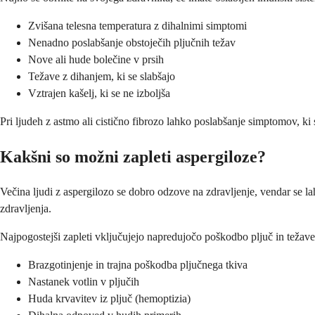
Zvišana telesna temperatura z dihalnimi simptomi
Nenadno poslabšanje obstoječih pljučnih težav
Nove ali hude bolečine v prsih
Težave z dihanjem, ki se slabšajo
Vztrajen kašelj, ki se ne izboljša
Pri ljudeh z astmo ali cistično fibrozo lahko poslabšanje simptomov, ki
Kakšni so možni zapleti aspergiloze?
Večina ljudi z aspergilozo se dobro odzove na zdravljenje, vendar se 
zdravljenja.
Najpogostejši zapleti vključujejo napredujočo poškodbo pljuč in težav
Brazgotinjenje in trajna poškodba pljučnega tkiva
Nastanek votlin v pljučih
Huda krvavitev iz pljuč (hemoptizia)