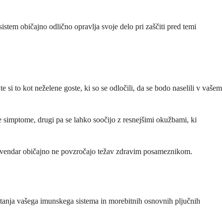
istem običajno odlično opravlja svoje delo pri zaščiti pred temi
te si to kot neželene goste, ki so se odločili, da se bodo naselili v vašem
ke simptome, drugi pa se lahko soočijo z resnejšimi okužbami, ki
em, vendar običajno ne povzročajo težav zdravim posameznikom.
a stanja vašega imunskega sistema in morebitnih osnovnih pljučnih