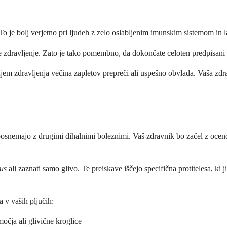
. To je bolj verjetno pri ljudeh z zelo oslabljenim imunskim sistemom in
je zdravljenje. Zato je tako pomembno, da dokončate celoten predpisani te
jem zdravljenja večina zapletov prepreči ali uspešno obvlada. Vaša zdr
 posnemajo z drugimi dihalnimi boleznimi. Vaš zdravnik bo začel z oce
lus
ali zaznati samo glivo. Te preiskave iščejo specifična protitelesa, ki j
a v vaših pljučih:
čja ali glivične kroglice