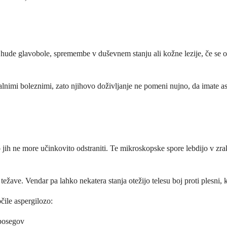
hude glavobole, spremembe v duševnem stanju ali kožne lezije, če se oku
alnimi boleznimi, zato njihovo doživljanje ne pomeni nujno, da imate 
o jih ne more učinkovito odstraniti. Te mikroskopske spore lebdijo v zrak
ežave. Vendar pa lahko nekatera stanja otežijo telesu boj proti plesni, 
čile aspergilozo:
 posegov