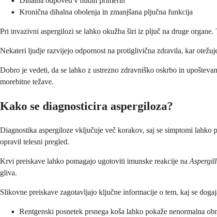
Dihalna odpoved v hudih primerih
Kronična dihalna obolenja in zmanjšana pljučna funkcija
Pri invazivni aspergilozi se lahko okužba širi iz pljuč na druge organe
Nekateri ljudje razvijejo odpornost na protiglivična zdravila, kar otežu
Dobro je vedeti, da se lahko z ustrezno zdravniško oskrbo in upoštevan
morebitne težave.
Kako se diagnosticira aspergiloza?
Diagnostika aspergiloze vključuje več korakov, saj se simptomi lahko
opravil telesni pregled.
Krvi preiskave lahko pomagajo ugotoviti imunske reakcije na
Aspergil
gliva.
Slikovne preiskave zagotavljajo ključne informacije o tem, kaj se dogaj
Rentgenski posnetek prsnega koša lahko pokaže nenormalna obmo