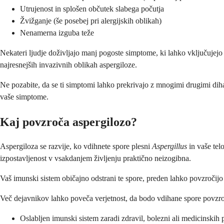
Utrujenost in splošen občutek slabega počutja
Žvižganje (še posebej pri alergijskih oblikah)
Nenamerna izguba teže
Nekateri ljudje doživljajo manj pogoste simptome, ki lahko vključujejo 
najresnejših invazivnih oblikah aspergiloze.
Ne pozabite, da se ti simptomi lahko prekrivajo z mnogimi drugimi dih
vaše simptome.
Kaj povzroča aspergilozo?
Aspergiloza se razvije, ko vdihnete spore plesni
Aspergillus
in vaše tel
izpostavljenost v vsakdanjem življenju praktično neizogibna.
Vaš imunski sistem običajno odstrani te spore, preden lahko povzročijo t
Več dejavnikov lahko poveča verjetnost, da bodo vdihane spore povzro
Oslabljen imunski sistem zaradi zdravil, bolezni ali medicinskih