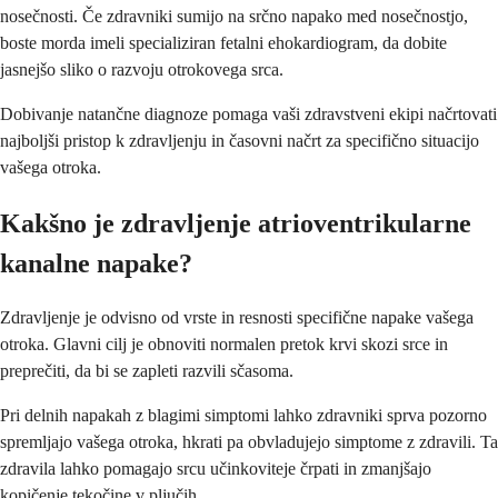
nosečnosti. Če zdravniki sumijo na srčno napako med nosečnostjo,
boste morda imeli specializiran fetalni ehokardiogram, da dobite
jasnejšo sliko o razvoju otrokovega srca.
Dobivanje natančne diagnoze pomaga vaši zdravstveni ekipi načrtovati
najboljši pristop k zdravljenju in časovni načrt za specifično situacijo
vašega otroka.
Kakšno je zdravljenje atrioventrikularne
kanalne napake?
Zdravljenje je odvisno od vrste in resnosti specifične napake vašega
otroka. Glavni cilj je obnoviti normalen pretok krvi skozi srce in
preprečiti, da bi se zapleti razvili sčasoma.
Pri delnih napakah z blagimi simptomi lahko zdravniki sprva pozorno
spremljajo vašega otroka, hkrati pa obvladujejo simptome z zdravili. Ta
zdravila lahko pomagajo srcu učinkoviteje črpati in zmanjšajo
kopičenje tekočine v pljučih.