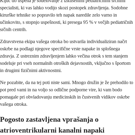
Ključ do uspeha je sodelovanje z izkušenimi pediatričnimi srčnimi
specialisti, ki vas lahko vodijo skozi postopek zdravljenja. Sodobne
kirurške tehnike so popravilo teh napak naredile zelo varno in
učinkovito, s stopnjo uspešnosti, ki presega 95 % v večjih pediatričnih
srčnih centrih.
Zdravstvena ekipa vašega otroka bo ustvarila individualiziran načrt
oskrbe na podlagi njegove specifične vrste napake in splošnega
zdravja. Z ustreznim zdravljenjem lahko večina otrok s tem stanjem
sodeluje pri vseh normalnih otroških dejavnostih, vključno s športom
in drugimi fizičnimi aktivnostmi.
Ne pozabite, da na tej poti niste sami. Mnogo družin je že prehodilo to
pot pred vami in na voljo so odlične podporne vire, ki vam bodo
pomagale pri obvladovanju medicinskih in čustvenih vidikov oskrbe
vašega otroka.
Pogosto zastavljena vprašanja o
atrioventrikularni kanalni napaki