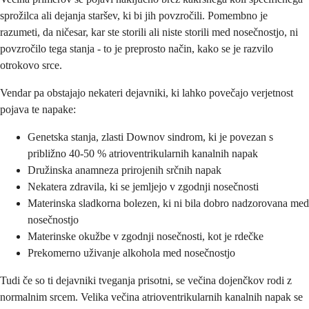
sprožilca ali dejanja staršev, ki bi jih povzročili. Pomembno je
razumeti, da ničesar, kar ste storili ali niste storili med nosečnostjo, ni
povzročilo tega stanja - to je preprosto način, kako se je razvilo
otrokovo srce.
Vendar pa obstajajo nekateri dejavniki, ki lahko povečajo verjetnost
pojava te napake:
Genetska stanja, zlasti Downov sindrom, ki je povezan s
približno 40-50 % atrioventrikularnih kanalnih napak
Družinska anamneza prirojenih srčnih napak
Nekatera zdravila, ki se jemljejo v zgodnji nosečnosti
Materinska sladkorna bolezen, ki ni bila dobro nadzorovana med
nosečnostjo
Materinske okužbe v zgodnji nosečnosti, kot je rdečke
Prekomerno uživanje alkohola med nosečnostjo
Tudi če so ti dejavniki tveganja prisotni, se večina dojenčkov rodi z
normalnim srcem. Velika večina atrioventrikularnih kanalnih napak se