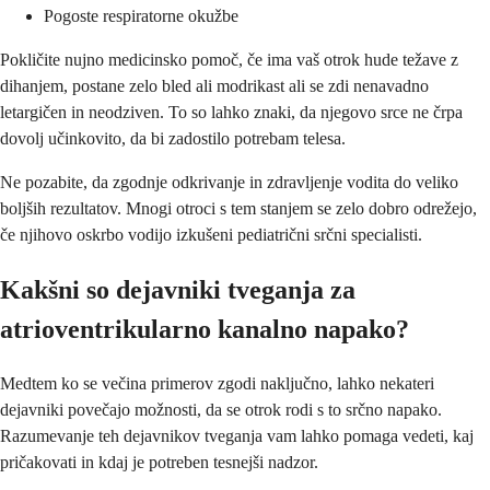
Pogoste respiratorne okužbe
Pokličite nujno medicinsko pomoč, če ima vaš otrok hude težave z
dihanjem, postane zelo bled ali modrikast ali se zdi nenavadno
letargičen in neodziven. To so lahko znaki, da njegovo srce ne črpa
dovolj učinkovito, da bi zadostilo potrebam telesa.
Ne pozabite, da zgodnje odkrivanje in zdravljenje vodita do veliko
boljših rezultatov. Mnogi otroci s tem stanjem se zelo dobro odrežejo,
če njihovo oskrbo vodijo izkušeni pediatrični srčni specialisti.
Kakšni so dejavniki tveganja za
atrioventrikularno kanalno napako?
Medtem ko se večina primerov zgodi naključno, lahko nekateri
dejavniki povečajo možnosti, da se otrok rodi s to srčno napako.
Razumevanje teh dejavnikov tveganja vam lahko pomaga vedeti, kaj
pričakovati in kdaj je potreben tesnejši nadzor.