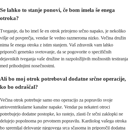
Se lahko to stanje ponovi, če bom imela še enega
otroka?
Tveganje, da bo imel še en otrok prirojeno srčno napako, je nekoliko
višje od povprečja, vendar še vedno razmeroma nizko. Večina družin
nima še enega otroka z istim stanjem. Vaš zdravnik vam lahko
priporoči genetsko svetovanje, da se pogovorite o specifičnih
dejavnikih tveganja vaše družine in razpoložljivih možnostih testiranja
med prihodnjimi nosečnostmi.
Ali bo moj otrok potreboval dodatne srčne operacije,
ko bo odraščal?
Večina otrok potrebuje samo eno operacijo za popravilo svoje
atrioventrikularne kanalne napake. Vendar pa nekateri otroci
potrebujejo dodatne postopke, ko rastejo, zlasti če srčni zaklopki ne
delujejo popolnoma po prvotnem popravilu. Kardiolog vašega otroka
bo spremljal delovanje njegovega srca sčasoma in priporočil dodatna