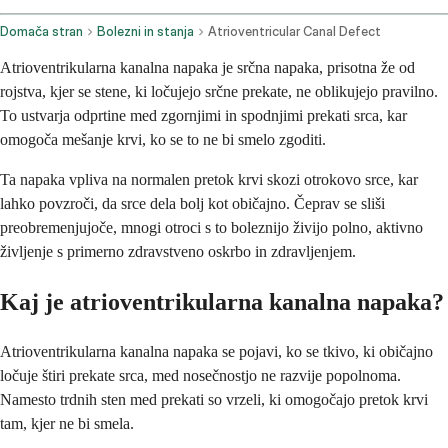
Domača stran
Bolezni in stanja
Atrioventricular Canal Defect
Atrioventrikularna kanalna napaka je srčna napaka, prisotna že od
rojstva, kjer se stene, ki ločujejo srčne prekate, ne oblikujejo pravilno.
To ustvarja odprtine med zgornjimi in spodnjimi prekati srca, kar
omogoča mešanje krvi, ko se to ne bi smelo zgoditi.
Ta napaka vpliva na normalen pretok krvi skozi otrokovo srce, kar
lahko povzroči, da srce dela bolj kot običajno. Čeprav se sliši
preobremenjujoče, mnogi otroci s to boleznijo živijo polno, aktivno
življenje s primerno zdravstveno oskrbo in zdravljenjem.
Kaj je atrioventrikularna kanalna napaka?
Atrioventrikularna kanalna napaka se pojavi, ko se tkivo, ki običajno
ločuje štiri prekate srca, med nosečnostjo ne razvije popolnoma.
Namesto trdnih sten med prekati so vrzeli, ki omogočajo pretok krvi
tam, kjer ne bi smela.