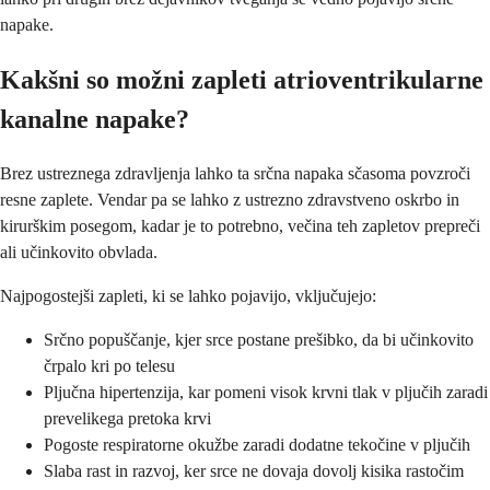
napake.
Kakšni so možni zapleti atrioventrikularne
kanalne napake?
Brez ustreznega zdravljenja lahko ta srčna napaka sčasoma povzroči
resne zaplete. Vendar pa se lahko z ustrezno zdravstveno oskrbo in
kirurškim posegom, kadar je to potrebno, večina teh zapletov prepreči
ali učinkovito obvlada.
Najpogostejši zapleti, ki se lahko pojavijo, vključujejo:
Srčno popuščanje, kjer srce postane prešibko, da bi učinkovito
črpalo kri po telesu
Pljučna hipertenzija, kar pomeni visok krvni tlak v pljučih zaradi
prevelikega pretoka krvi
Pogoste respiratorne okužbe zaradi dodatne tekočine v pljučih
Slaba rast in razvoj, ker srce ne dovaja dovolj kisika rastočim