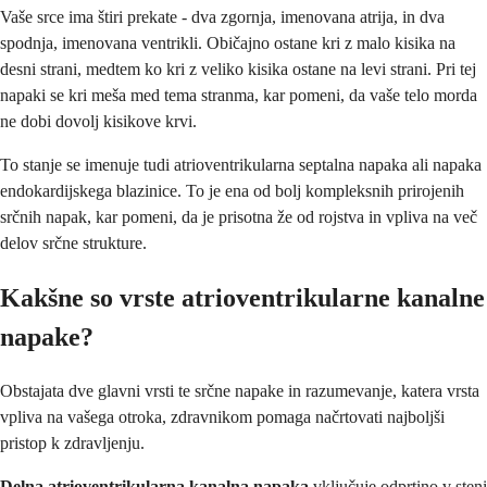
Vaše srce ima štiri prekate - dva zgornja, imenovana atrija, in dva
spodnja, imenovana ventrikli. Običajno ostane kri z malo kisika na
desni strani, medtem ko kri z veliko kisika ostane na levi strani. Pri tej
napaki se kri meša med tema stranma, kar pomeni, da vaše telo morda
ne dobi dovolj kisikove krvi.
To stanje se imenuje tudi atrioventrikularna septalna napaka ali napaka
endokardijskega blazinice. To je ena od bolj kompleksnih prirojenih
srčnih napak, kar pomeni, da je prisotna že od rojstva in vpliva na več
delov srčne strukture.
Kakšne so vrste atrioventrikularne kanalne
napake?
Obstajata dve glavni vrsti te srčne napake in razumevanje, katera vrsta
vpliva na vašega otroka, zdravnikom pomaga načrtovati najboljši
pristop k zdravljenju.
Delna atrioventrikularna kanalna napaka
vključuje odprtino v steni