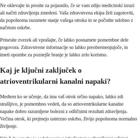
Ne oklevajte in prosite za pojasnilo, če se vam zdijo medicinski izrazi
ali načrti zdravljenja zmedeni. Vaša zdravstvena ekipa želi zagotoviti,
da popolnoma razumete stanje vašega otroka in se počutite udobno z
načrtom oskrbe.
Prinesite zvezek ali vprašajte, če lahko posnamete pomembne dele
pogovora. Zdravstvene informacije so lahko preobremenjujoče, in
imeti opombe za poznejše branje je lahko zelo koristno.
Kaj je ključni zaključek o
atrioventrikularni kanalni napaki?
Medtem ko se učenje, da ima vaš otrok srčno napako, lahko zdi
strašljivo, je pomembno vedeti, da so atrioventrikularne kanalne
napake dobro razumljene bolezni z odličnimi rezultati zdravljenja.
Večina otrok, ki prejmejo ustrezno oskrbo, živijo popolnoma normalno
življenje.