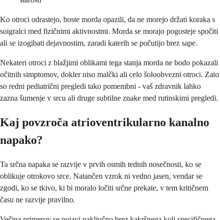
Ko otroci odrastejo, boste morda opazili, da ne morejo držati koraka s
soigralci med fizičnimi aktivnostmi. Morda se morajo pogosteje spočiti
ali se izogibati dejavnostim, zaradi katerih se počutijo brez sape.
Nekateri otroci z blažjimi oblikami tega stanja morda ne bodo pokazali
očitnih simptomov, dokler niso malčki ali celo šoloobvezni otroci. Zato
so redni pediatrični pregledi tako pomembni - vaš zdravnik lahko
zazna šumenje v srcu ali druge subtilne znake med rutinskimi pregledi.
Kaj povzroča atrioventrikularno kanalno
napako?
Ta srčna napaka se razvije v prvih osmih tednih nosečnosti, ko se
oblikuje otrokovo srce. Natančen vzrok ni vedno jasen, vendar se
zgodi, ko se tkivo, ki bi moralo ločiti srčne prekate, v tem kritičnem
času ne razvije pravilno.
Večina primerov se pojavi naključno brez kakršnega koli specifičnega