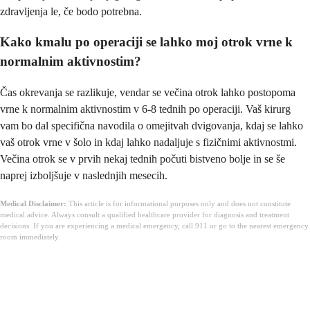
zdravljenja le, če bodo potrebna.
Kako kmalu po operaciji se lahko moj otrok vrne k
normalnim aktivnostim?
Čas okrevanja se razlikuje, vendar se večina otrok lahko postopoma
vrne k normalnim aktivnostim v 6-8 tednih po operaciji. Vaš kirurg
vam bo dal specifična navodila o omejitvah dvigovanja, kdaj se lahko
vaš otrok vrne v šolo in kdaj lahko nadaljuje s fizičnimi aktivnostmi.
Večina otrok se v prvih nekaj tednih počuti bistveno bolje in se še
naprej izboljšuje v naslednjih mesecih.
Medical Disclaimer:
This article is for informational purposes only and does not constitute
medical advice. Always consult a qualified healthcare provider for diagnosis and treatment
decisions. If you are experiencing a medical emergency, call 911 or go to the nearest emergency
room immediately.