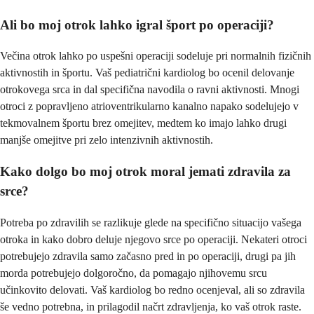
Ali bo moj otrok lahko igral šport po operaciji?
Večina otrok lahko po uspešni operaciji sodeluje pri normalnih fizičnih
aktivnostih in športu. Vaš pediatrični kardiolog bo ocenil delovanje
otrokovega srca in dal specifična navodila o ravni aktivnosti. Mnogi
otroci z popravljeno atrioventrikularno kanalno napako sodelujejo v
tekmovalnem športu brez omejitev, medtem ko imajo lahko drugi
manjše omejitve pri zelo intenzivnih aktivnostih.
Kako dolgo bo moj otrok moral jemati zdravila za
srce?
Potreba po zdravilih se razlikuje glede na specifično situacijo vašega
otroka in kako dobro deluje njegovo srce po operaciji. Nekateri otroci
potrebujejo zdravila samo začasno pred in po operaciji, drugi pa jih
morda potrebujejo dolgoročno, da pomagajo njihovemu srcu
učinkovito delovati. Vaš kardiolog bo redno ocenjeval, ali so zdravila
še vedno potrebna, in prilagodil načrt zdravljenja, ko vaš otrok raste.