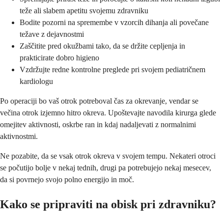
teže ali slabem apetitu svojemu zdravniku
Bodite pozorni na spremembe v vzorcih dihanja ali povečane
težave z dejavnostmi
Zaščitite pred okužbami tako, da se držite cepljenja in
prakticirate dobro higieno
Vzdržujte redne kontrolne preglede pri svojem pediatričnem
kardiologu
Po operaciji bo vaš otrok potreboval čas za okrevanje, vendar se
večina otrok izjemno hitro okreva. Upoštevajte navodila kirurga glede
omejitev aktivnosti, oskrbe ran in kdaj nadaljevati z normalnimi
aktivnostmi.
Ne pozabite, da se vsak otrok okreva v svojem tempu. Nekateri otroci
se počutijo bolje v nekaj tednih, drugi pa potrebujejo nekaj mesecev,
da si povrnejo svojo polno energijo in moč.
Kako se pripraviti na obisk pri zdravniku?