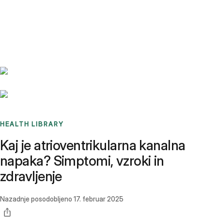
Benchmarks
Stories
FAQ
Sign up / Log in
HEALTH LIBRARY
Kaj je atrioventrikularna kanalna
napaka? Simptomi, vzroki in
zdravljenje
Nazadnje posodobljeno
17. februar 2025