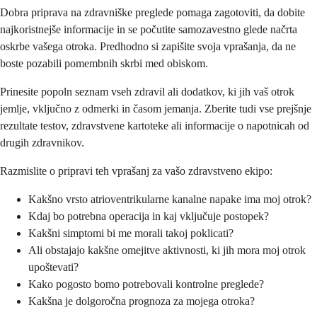
Dobra priprava na zdravniške preglede pomaga zagotoviti, da dobite
najkoristnejše informacije in se počutite samozavestno glede načrta
oskrbe vašega otroka. Predhodno si zapišite svoja vprašanja, da ne
boste pozabili pomembnih skrbi med obiskom.
Prinesite popoln seznam vseh zdravil ali dodatkov, ki jih vaš otrok
jemlje, vključno z odmerki in časom jemanja. Zberite tudi vse prejšnje
rezultate testov, zdravstvene kartoteke ali informacije o napotnicah od
drugih zdravnikov.
Razmislite o pripravi teh vprašanj za vašo zdravstveno ekipo:
Kakšno vrsto atrioventrikularne kanalne napake ima moj otrok?
Kdaj bo potrebna operacija in kaj vključuje postopek?
Kakšni simptomi bi me morali takoj poklicati?
Ali obstajajo kakšne omejitve aktivnosti, ki jih mora moj otrok
upoštevati?
Kako pogosto bomo potrebovali kontrolne preglede?
Kakšna je dolgoročna prognoza za mojega otroka?