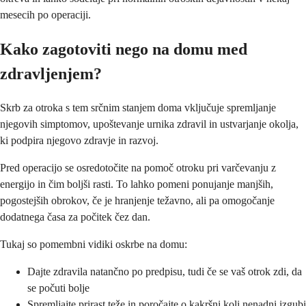
mesecih po operaciji.
Kako zagotoviti nego na domu med
zdravljenjem?
Skrb za otroka s tem srčnim stanjem doma vključuje spremljanje
njegovih simptomov, upoštevanje urnika zdravil in ustvarjanje okolja,
ki podpira njegovo zdravje in razvoj.
Pred operacijo se osredotočite na pomoč otroku pri varčevanju z
energijo in čim boljši rasti. To lahko pomeni ponujanje manjših,
pogostejših obrokov, če je hranjenje težavno, ali pa omogočanje
dodatnega časa za počitek čez dan.
Tukaj so pomembni vidiki oskrbe na domu:
Dajte zdravila natančno po predpisu, tudi če se vaš otrok zdi, da
se počuti bolje
Spremljajte prirast teže in poročajte o kakršni koli nenadni izgubi