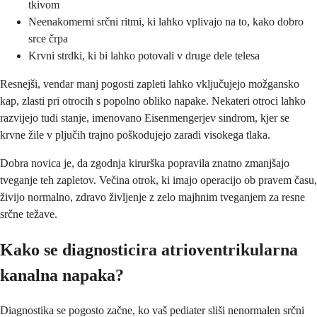
tkivom
Neenakomerni srčni ritmi, ki lahko vplivajo na to, kako dobro
srce črpa
Krvni strdki, ki bi lahko potovali v druge dele telesa
Resnejši, vendar manj pogosti zapleti lahko vključujejo možgansko
kap, zlasti pri otrocih s popolno obliko napake. Nekateri otroci lahko
razvijejo tudi stanje, imenovano Eisenmengerjev sindrom, kjer se
krvne žile v pljučih trajno poškodujejo zaradi visokega tlaka.
Dobra novica je, da zgodnja kirurška popravila znatno zmanjšajo
tveganje teh zapletov. Večina otrok, ki imajo operacijo ob pravem času,
živijo normalno, zdravo življenje z zelo majhnim tveganjem za resne
srčne težave.
Kako se diagnosticira atrioventrikularna
kanalna napaka?
Diagnostika se pogosto začne, ko vaš pediater sliši nenormalen srčni