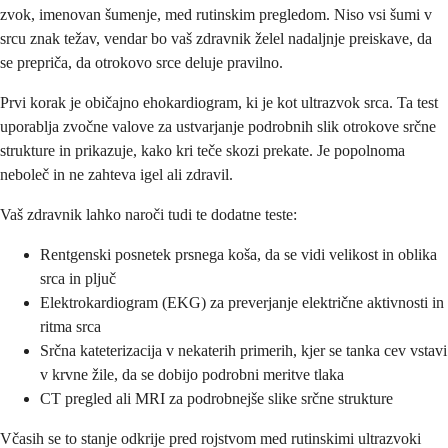
zvok, imenovan šumenje, med rutinskim pregledom. Niso vsi šumi v
srcu znak težav, vendar bo vaš zdravnik želel nadaljnje preiskave, da
se prepriča, da otrokovo srce deluje pravilno.
Prvi korak je običajno ehokardiogram, ki je kot ultrazvok srca. Ta test
uporablja zvočne valove za ustvarjanje podrobnih slik otrokove srčne
strukture in prikazuje, kako kri teče skozi prekate. Je popolnoma
neboleč in ne zahteva igel ali zdravil.
Vaš zdravnik lahko naroči tudi te dodatne teste:
Rentgenski posnetek prsnega koša, da se vidi velikost in oblika
srca in pljuč
Elektrokardiogram (EKG) za preverjanje električne aktivnosti in
ritma srca
Srčna kateterizacija v nekaterih primerih, kjer se tanka cev vstavi
v krvne žile, da se dobijo podrobni meritve tlaka
CT pregled ali MRI za podrobnejše slike srčne strukture
Včasih se to stanje odkrije pred rojstvom med rutinskimi ultrazvoki