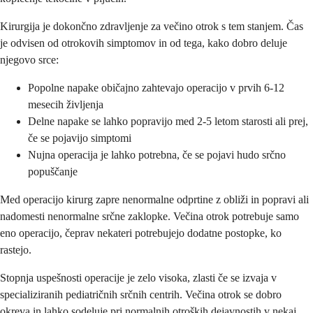
Kirurgija je dokončno zdravljenje za večino otrok s tem stanjem. Čas
je odvisen od otrokovih simptomov in od tega, kako dobro deluje
njegovo srce:
Popolne napake običajno zahtevajo operacijo v prvih 6-12
mesecih življenja
Delne napake se lahko popravijo med 2-5 letom starosti ali prej,
če se pojavijo simptomi
Nujna operacija je lahko potrebna, če se pojavi hudo srčno
popuščanje
Med operacijo kirurg zapre nenormalne odprtine z obliži in popravi ali
nadomesti nenormalne srčne zaklopke. Večina otrok potrebuje samo
eno operacijo, čeprav nekateri potrebujejo dodatne postopke, ko
rastejo.
Stopnja uspešnosti operacije je zelo visoka, zlasti če se izvaja v
specializiranih pediatričnih srčnih centrih. Večina otrok se dobro
okreva in lahko sodeluje pri normalnih otroških dejavnostih v nekaj