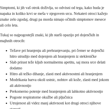
Simptomi, ki jih vaš otrok doživlja, so odvisni od tega, kako huda je
napaka in koliko krvi se meša v njegovem srcu. Nekateri otroci kažejo
znake zelo zgodaj, drugi pa morda nimajo očitnih simptomov mesece
ali celo leta.
Tukaj so najpogostejši znaki, ki jih starši opazijo pri dojenčkih in
majhnih otrocih:
Težave pri hranjenju ali prehranjevanju, pri čemer se dojenčki
hitro utrudijo med dojenjem ali hranjenjem iz stekleničke
Slab prirast teže kljub normalnemu apetitu, saj mora srce delati
dodatno
Hitro ali težko dihanje, zlasti med aktivnostmi ali hranjenjem
Modrikasta barva okoli ustnic, nohtov ali kože, zlasti med jokom
ali aktivnostjo
Prekomerno potenje med hranjenjem ali lahkotno aktivnostjo
Pogoste respiratorne okužbe ali pljučnica
Utrujenost ali videz manj aktivnosti kot drugi otroci njihove
starosti