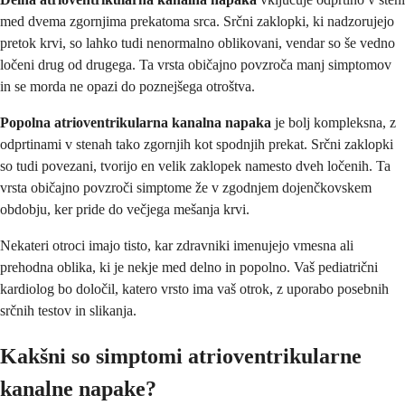
med dvema zgornjima prekatoma srca. Srčni zaklopki, ki nadzorujejo
pretok krvi, so lahko tudi nenormalno oblikovani, vendar so še vedno
ločeni drug od drugega. Ta vrsta običajno povzroča manj simptomov
in se morda ne opazi do poznejšega otroštva.
Popolna atrioventrikularna kanalna napaka
je bolj kompleksna, z
odprtinami v stenah tako zgornjih kot spodnjih prekat. Srčni zaklopki
so tudi povezani, tvorijo en velik zaklopek namesto dveh ločenih. Ta
vrsta običajno povzroči simptome že v zgodnjem dojenčkovskem
obdobju, ker pride do večjega mešanja krvi.
Nekateri otroci imajo tisto, kar zdravniki imenujejo vmesna ali
prehodna oblika, ki je nekje med delno in popolno. Vaš pediatrični
kardiolog bo določil, katero vrsto ima vaš otrok, z uporabo posebnih
srčnih testov in slikanja.
Kakšni so simptomi atrioventrikularne
kanalne napake?