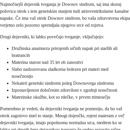
Najmočnejši dejavnik tveganja je Downov sindrom, saj ima skoraj
polovica otrok s tem genetskim stanjem tudi atrioventrikularne kanalne
napake. Če ima vaš otrok Downov sindrom, bo vaša zdravstvena ekipa
verjetno zelo pozorno spremljala njegovo srce od rojstva.
Drugi dejavniki, ki lahko povečajo tveganje, vključujejo:
Družinska anamneza prirojenih srčnih napak pri starših ali
bratrancih
Materina starost nad 35 let ob zanositvi
Slabo nadzorovana sladkorna bolezen pri materi med
nosečnostjo
Nekateri genetski sindromi poleg Downovega sindroma
Izpostavljenost določenim zdravilom v zgodnji nosečnosti
Materinske okužbe, kot so rdečke, v prvem trimesečju
Pomembno je vedeti, da dejavniki tveganja ne pomenijo, da bo vaš
otrok zagotovo imel to stanje. Mnogi dojenčki, rojeni materam z več
dejavniki tveganja, imajo popolnoma normalna srca, medtem ko se
lahko pri drugih brez dejavnikov tveganja še vedno pojavijo srčne