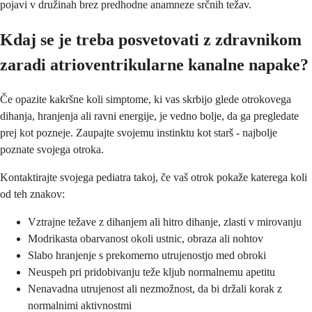
pojavi v družinah brez predhodne anamneze srčnih težav.
Kdaj se je treba posvetovati z zdravnikom
zaradi atrioventrikularne kanalne napake?
Če opazite kakršne koli simptome, ki vas skrbijo glede otrokovega
dihanja, hranjenja ali ravni energije, je vedno bolje, da ga pregledate
prej kot pozneje. Zaupajte svojemu instinktu kot starš - najbolje
poznate svojega otroka.
Kontaktirajte svojega pediatra takoj, če vaš otrok pokaže katerega koli
od teh znakov:
Vztrajne težave z dihanjem ali hitro dihanje, zlasti v mirovanju
Modrikasta obarvanost okoli ustnic, obraza ali nohtov
Slabo hranjenje s prekomerno utrujenostjo med obroki
Neuspeh pri pridobivanju teže kljub normalnemu apetitu
Nenavadna utrujenost ali nezmožnost, da bi držali korak z
normalnimi aktivnostmi