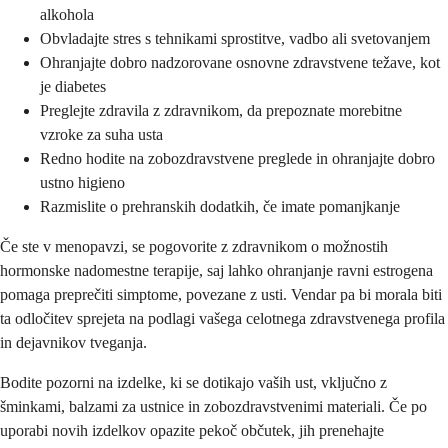
alkohola
Obvladajte stres s tehnikami sprostitve, vadbo ali svetovanjem
Ohranjajte dobro nadzorovane osnovne zdravstvene težave, kot
je diabetes
Preglejte zdravila z zdravnikom, da prepoznate morebitne
vzroke za suha usta
Redno hodite na zobozdravstvene preglede in ohranjajte dobro
ustno higieno
Razmislite o prehranskih dodatkih, če imate pomanjkanje
Če ste v menopavzi, se pogovorite z zdravnikom o možnostih
hormonske nadomestne terapije, saj lahko ohranjanje ravni estrogena
pomaga preprečiti simptome, povezane z usti. Vendar pa bi morala biti
ta odločitev sprejeta na podlagi vašega celotnega zdravstvenega profila
in dejavnikov tveganja.
Bodite pozorni na izdelke, ki se dotikajo vaših ust, vključno z
šminkami, balzami za ustnice in zobozdravstvenimi materiali. Če po
uporabi novih izdelkov opazite pekoč občutek, jih prenehajte