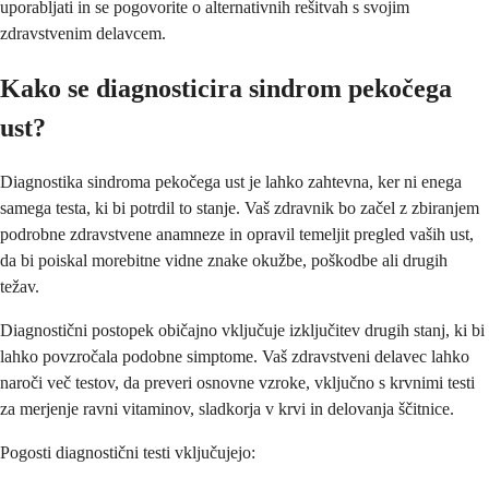
uporabljati in se pogovorite o alternativnih rešitvah s svojim
zdravstvenim delavcem.
Kako se diagnosticira sindrom pekočega
ust?
Diagnostika sindroma pekočega ust je lahko zahtevna, ker ni enega
samega testa, ki bi potrdil to stanje. Vaš zdravnik bo začel z zbiranjem
podrobne zdravstvene anamneze in opravil temeljit pregled vaših ust,
da bi poiskal morebitne vidne znake okužbe, poškodbe ali drugih
težav.
Diagnostični postopek običajno vključuje izključitev drugih stanj, ki bi
lahko povzročala podobne simptome. Vaš zdravstveni delavec lahko
naroči več testov, da preveri osnovne vzroke, vključno s krvnimi testi
za merjenje ravni vitaminov, sladkorja v krvi in delovanja ščitnice.
Pogosti diagnostični testi vključujejo: