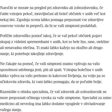
Naročiti se morate na pregled pri zdravniku ali zobozdravniku, če
čutite vztrajen pekoč, mravljinčast ali boleč občutek v ustih več kot
nekaj dni. Zgodnja ocena lahko pomaga prepoznati vse zdravljive
osnovne vzroke in prepreči, da bi se vaši simptomi poslabšali.
Poiščite zdravniško pomoč takoj, če se vaš pekoč občutek pojavi
skupaj z vidnimi spremembami v ustih, kot so bele lise, rane, otekline
ali nenavadna rdečina. Ti znaki lahko kažejo na okužbo ali drugo
stanje, ki potrebuje takojšnje zdravljenje.
Ne čakajte na pomoč, če vaši simptomi znatno vplivajo na vašo
sposobnost udobnega jesti, piti ali spati. Vztrajna bolečina v ustih
lahko vpliva na vašo prehrano in kakovost življenja, na voljo pa so
učinkovita zdravila, ki vam lahko pomagajo, da se počutite bolje.
Razmislite o obisku specialista, če vaš zdravnik ali zobozdravnik ne
more prepoznati očitnega vzroka za vaše simptome. Specialist za ustno
medicino ali nevrolog ima lahko dodatne vpoglede v obvladovanje
vašega stanja.