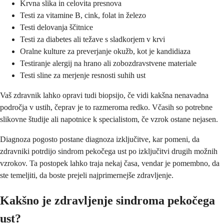
Krvna slika in celovita presnova
Testi za vitamine B, cink, folat in železo
Testi delovanja ščitnice
Testi za diabetes ali težave s sladkorjem v krvi
Oralne kulture za preverjanje okužb, kot je kandidiaza
Testiranje alergij na hrano ali zobozdravstvene materiale
Testi sline za merjenje resnosti suhih ust
Vaš zdravnik lahko opravi tudi biopsijo, če vidi kakšna nenavadna
področja v ustih, čeprav je to razmeroma redko. Včasih so potrebne
slikovne študije ali napotnice k specialistom, če vzrok ostane nejasen.
Diagnoza pogosto postane diagnoza izključitve, kar pomeni, da
zdravniki potrdijo sindrom pekočega ust po izključitvi drugih možnih
vzrokov. Ta postopek lahko traja nekaj časa, vendar je pomembno, da
ste temeljiti, da boste prejeli najprimernejše zdravljenje.
Kakšno je zdravljenje sindroma pekočega
ust?