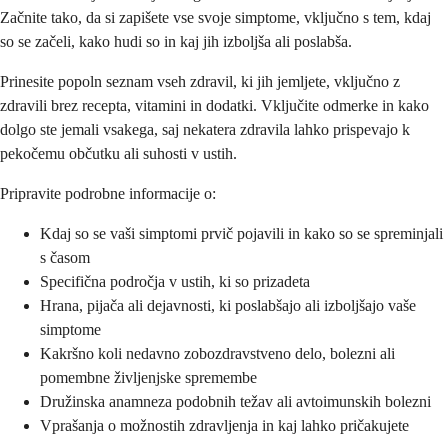
Začnite tako, da si zapišete vse svoje simptome, vključno s tem, kdaj
so se začeli, kako hudi so in kaj jih izboljša ali poslabša.
Prinesite popoln seznam vseh zdravil, ki jih jemljete, vključno z
zdravili brez recepta, vitamini in dodatki. Vključite odmerke in kako
dolgo ste jemali vsakega, saj nekatera zdravila lahko prispevajo k
pekočemu občutku ali suhosti v ustih.
Pripravite podrobne informacije o:
Kdaj so se vaši simptomi prvič pojavili in kako so se spreminjali
s časom
Specifična področja v ustih, ki so prizadeta
Hrana, pijača ali dejavnosti, ki poslabšajo ali izboljšajo vaše
simptome
Kakršno koli nedavno zobozdravstveno delo, bolezni ali
pomembne življenjske spremembe
Družinska anamneza podobnih težav ali avtoimunskih bolezni
Vprašanja o možnostih zdravljenja in kaj lahko pričakujete