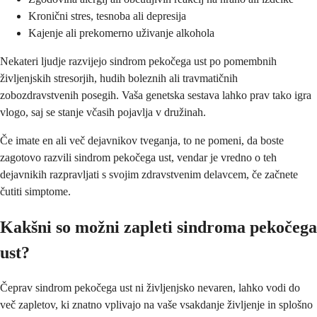
Kronični stres, tesnoba ali depresija
Kajenje ali prekomerno uživanje alkohola
Nekateri ljudje razvijejo sindrom pekočega ust po pomembnih
življenjskih stresorjih, hudih boleznih ali travmatičnih
zobozdravstvenih posegih. Vaša genetska sestava lahko prav tako igra
vlogo, saj se stanje včasih pojavlja v družinah.
Če imate en ali več dejavnikov tveganja, to ne pomeni, da boste
zagotovo razvili sindrom pekočega ust, vendar je vredno o teh
dejavnikih razpravljati s svojim zdravstvenim delavcem, če začnete
čutiti simptome.
Kakšni so možni zapleti sindroma pekočega
ust?
Čeprav sindrom pekočega ust ni življenjsko nevaren, lahko vodi do
več zapletov, ki znatno vplivajo na vaše vsakdanje življenje in splošno