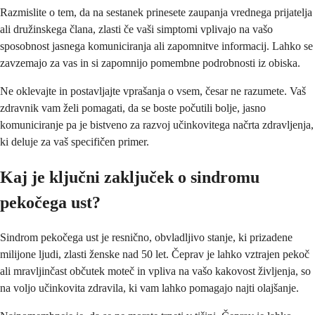
Razmislite o tem, da na sestanek prinesete zaupanja vrednega prijatelja
ali družinskega člana, zlasti če vaši simptomi vplivajo na vašo
sposobnost jasnega komuniciranja ali zapomnitve informacij. Lahko se
zavzemajo za vas in si zapomnijo pomembne podrobnosti iz obiska.
Ne oklevajte in postavljajte vprašanja o vsem, česar ne razumete. Vaš
zdravnik vam želi pomagati, da se boste počutili bolje, jasno
komuniciranje pa je bistveno za razvoj učinkovitega načrta zdravljenja,
ki deluje za vaš specifičen primer.
Kaj je ključni zaključek o sindromu
pekočega ust?
Sindrom pekočega ust je resnično, obvladljivo stanje, ki prizadene
milijone ljudi, zlasti ženske nad 50 let. Čeprav je lahko vztrajen pekoč
ali mravljinčast občutek moteč in vpliva na vašo kakovost življenja, so
na voljo učinkovita zdravila, ki vam lahko pomagajo najti olajšanje.