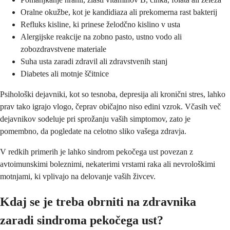
Oralne okužbe, kot je kandidiaza ali prekomerna rast bakterij
Refluks kisline, ki prinese želodčno kislino v usta
Alergijske reakcije na zobno pasto, ustno vodo ali
zobozdravstvene materiale
Suha usta zaradi zdravil ali zdravstvenih stanj
Diabetes ali motnje ščitnice
Psihološki dejavniki, kot so tesnoba, depresija ali kronični stres, lahko
prav tako igrajo vlogo, čeprav običajno niso edini vzrok. Včasih več
dejavnikov sodeluje pri sprožanju vaših simptomov, zato je
pomembno, da pogledate na celotno sliko vašega zdravja.
V redkih primerih je lahko sindrom pekočega ust povezan z
avtoimunskimi boleznimi, nekaterimi vrstami raka ali nevrološkimi
motnjami, ki vplivajo na delovanje vaših živcev.
Kdaj se je treba obrniti na zdravnika
zaradi sindroma pekočega ust?