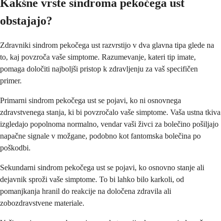
Kakšne vrste sindroma pekočega ust
obstajajo?
Zdravniki sindrom pekočega ust razvrstijo v dva glavna tipa glede na
to, kaj povzroča vaše simptome. Razumevanje, kateri tip imate,
pomaga določiti najboljši pristop k zdravljenju za vaš specifičen
primer.
Primarni sindrom pekočega ust se pojavi, ko ni osnovnega
zdravstvenega stanja, ki bi povzročalo vaše simptome. Vaša ustna tkiva
izgledajo popolnoma normalno, vendar vaši živci za bolečino pošiljajo
napačne signale v možgane, podobno kot fantomska bolečina po
poškodbi.
Sekundarni sindrom pekočega ust se pojavi, ko osnovno stanje ali
dejavnik sproži vaše simptome. To bi lahko bilo karkoli, od
pomanjkanja hranil do reakcije na določena zdravila ali
zobozdravstvene materiale.