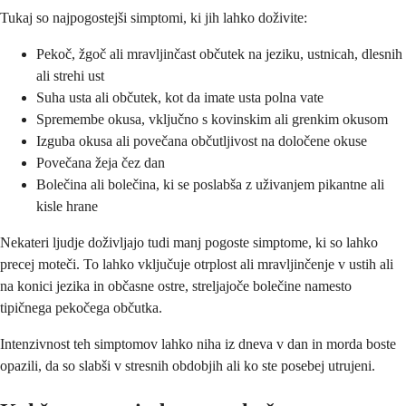
Tukaj so najpogostejši simptomi, ki jih lahko doživite:
Pekoč, žgoč ali mravljinčast občutek na jeziku, ustnicah, dlesnih
ali strehi ust
Suha usta ali občutek, kot da imate usta polna vate
Spremembe okusa, vključno s kovinskim ali grenkim okusom
Izguba okusa ali povečana občutljivost na določene okuse
Povečana žeja čez dan
Bolečina ali bolečina, ki se poslabša z uživanjem pikantne ali
kisle hrane
Nekateri ljudje doživljajo tudi manj pogoste simptome, ki so lahko
precej moteči. To lahko vključuje otrplost ali mravljinčenje v ustih ali
na konici jezika in občasne ostre, streljajoče bolečine namesto
tipičnega pekočega občutka.
Intenzivnost teh simptomov lahko niha iz dneva v dan in morda boste
opazili, da so slabši v stresnih obdobjih ali ko ste posebej utrujeni.