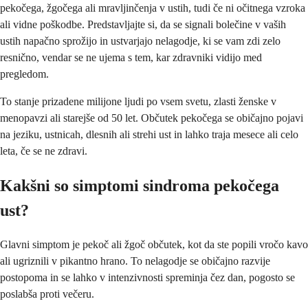
pekočega, žgočega ali mravljinčenja v ustih, tudi če ni očitnega vzroka
ali vidne poškodbe. Predstavljajte si, da se signali bolečine v vaših
ustih napačno sprožijo in ustvarjajo nelagodje, ki se vam zdi zelo
resnično, vendar se ne ujema s tem, kar zdravniki vidijo med
pregledom.
To stanje prizadene milijone ljudi po vsem svetu, zlasti ženske v
menopavzi ali starejše od 50 let. Občutek pekočega se običajno pojavi
na jeziku, ustnicah, dlesnih ali strehi ust in lahko traja mesece ali celo
leta, če se ne zdravi.
Kakšni so simptomi sindroma pekočega
ust?
Glavni simptom je pekoč ali žgoč občutek, kot da ste popili vročo kavo
ali ugriznili v pikantno hrano. To nelagodje se običajno razvije
postopoma in se lahko v intenzivnosti spreminja čez dan, pogosto se
poslabša proti večeru.