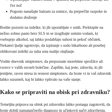
čez noč
Pogosto nanašajte balzam za ustnice, da preprečite razpoke in
dodatno draženje
Bodite pozorni na izdelke, ki jih uporabljate v ustih. Preklopite na
nežno zobno pasto brez SLS in se izogibajte ustnim vodam, ki
vsebujejo alkohol, saj lahko poslabšajo suhost in pekoč občutek.
Nekateri ljudje ugotovijo, da izpiranje s sodo bikarbono ali posebej
oblikovani izdelki za suha usta nudijo olajšanje.
Vodite dnevnik simptomov, da prepoznate morebitne sprožilce ali
vzorce v vaših ravneh bolečine. Zapišite, kaj jeste, zdravila, ki jih
jemljete, raven stresa in resnost simptomov, da boste vi in vaš zdravnik
lahko razumeli, kaj bi lahko vplivalo na vaše stanje.
Kako se pripraviti na obisk pri zdravniku?
Temeljita priprava na obisk pri zdravniku lahko pomaga zagotoviti, da
boste dobili najnatančnejšo diagnozo in učinkovit načrt zdravljenja.