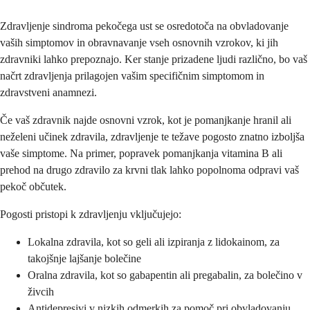
Zdravljenje sindroma pekočega ust se osredotoča na obvladovanje
vaših simptomov in obravnavanje vseh osnovnih vzrokov, ki jih
zdravniki lahko prepoznajo. Ker stanje prizadene ljudi različno, bo vaš
načrt zdravljenja prilagojen vašim specifičnim simptomom in
zdravstveni anamnezi.
Če vaš zdravnik najde osnovni vzrok, kot je pomanjkanje hranil ali
neželeni učinek zdravila, zdravljenje te težave pogosto znatno izboljša
vaše simptome. Na primer, popravek pomanjkanja vitamina B ali
prehod na drugo zdravilo za krvni tlak lahko popolnoma odpravi vaš
pekoč občutek.
Pogosti pristopi k zdravljenju vključujejo:
Lokalna zdravila, kot so geli ali izpiranja z lidokainom, za
takojšnje lajšanje bolečine
Oralna zdravila, kot so gabapentin ali pregabalin, za bolečino v
živcih
Antidepresivi v nizkih odmerkih za pomoč pri obvladovanju