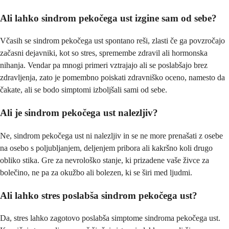
Ali lahko sindrom pekočega ust izgine sam od sebe?
Včasih se sindrom pekočega ust spontano reši, zlasti če ga povzročajo
začasni dejavniki, kot so stres, spremembe zdravil ali hormonska
nihanja. Vendar pa mnogi primeri vztrajajo ali se poslabšajo brez
zdravljenja, zato je pomembno poiskati zdravniško oceno, namesto da
čakate, ali se bodo simptomi izboljšali sami od sebe.
Ali je sindrom pekočega ust nalezljiv?
Ne, sindrom pekočega ust ni nalezljiv in se ne more prenašati z osebe
na osebo s poljubljanjem, deljenjem pribora ali kakršno koli drugo
obliko stika. Gre za nevrološko stanje, ki prizadene vaše živce za
bolečino, ne pa za okužbo ali bolezen, ki se širi med ljudmi.
Ali lahko stres poslabša sindrom pekočega ust?
Da, stres lahko zagotovo poslabša simptome sindroma pekočega ust.