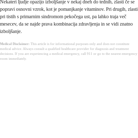
Nekateri ljudje opazijo izboljšanje v nekaj dneh do tednih, zlasti če se
popravi osnovni vzrok, kot je pomanjkanje vitaminov. Pri drugih, zlasti
pri tistih s primarnim sindromom pekočega ust, pa lahko traja več
mesecev, da se najde prava kombinacija zdravljenja in se vidi znatno
izboljšanje.
Medical Disclaimer:
This article is for informational purposes only and does not constitute
medical advice. Always consult a qualified healthcare provider for diagnosis and treatment
decisions. If you are experiencing a medical emergency, call 911 or go to the nearest emergency
room immediately.