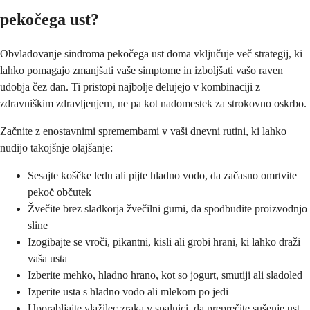
pekočega ust?
Obvladovanje sindroma pekočega ust doma vključuje več strategij, ki
lahko pomagajo zmanjšati vaše simptome in izboljšati vašo raven
udobja čez dan. Ti pristopi najbolje delujejo v kombinaciji z
zdravniškim zdravljenjem, ne pa kot nadomestek za strokovno oskrbo.
Začnite z enostavnimi spremembami v vaši dnevni rutini, ki lahko
nudijo takojšnje olajšanje:
Sesajte koščke ledu ali pijte hladno vodo, da začasno omrtvite
pekoč občutek
Žvečite brez sladkorja žvečilni gumi, da spodbudite proizvodnjo
sline
Izogibajte se vroči, pikantni, kisli ali grobi hrani, ki lahko draži
vaša usta
Izberite mehko, hladno hrano, kot so jogurt, smutiji ali sladoled
Izperite usta s hladno vodo ali mlekom po jedi
Uporabljajte vlažilec zraka v spalnici, da preprečite sušenje ust