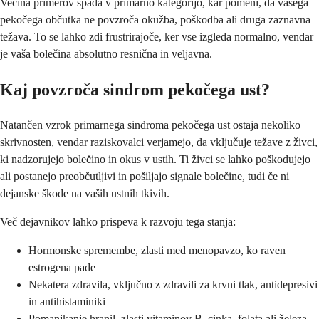
Večina primerov spada v primarno kategorijo, kar pomeni, da vašega
pekočega občutka ne povzroča okužba, poškodba ali druga zaznavna
težava. To se lahko zdi frustrirajoče, ker vse izgleda normalno, vendar
je vaša bolečina absolutno resnična in veljavna.
Kaj povzroča sindrom pekočega ust?
Natančen vzrok primarnega sindroma pekočega ust ostaja nekoliko
skrivnosten, vendar raziskovalci verjamejo, da vključuje težave z živci,
ki nadzorujejo bolečino in okus v ustih. Ti živci se lahko poškodujejo
ali postanejo preobčutljivi in pošiljajo signale bolečine, tudi če ni
dejanske škode na vaših ustnih tkivih.
Več dejavnikov lahko prispeva k razvoju tega stanja:
Hormonske spremembe, zlasti med menopavzo, ko raven
estrogena pade
Nekatera zdravila, vključno z zdravili za krvni tlak, antidepresivi
in antihistaminiki
Pomanjkanje hranil, zlasti vitaminov B, cinka, folata ali železa