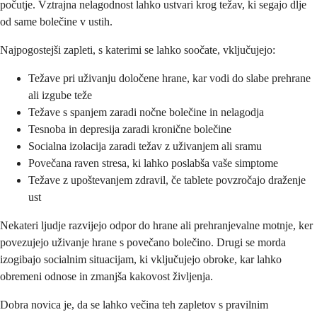
počutje. Vztrajna nelagodnost lahko ustvari krog težav, ki segajo dlje
od same bolečine v ustih.
Najpogostejši zapleti, s katerimi se lahko soočate, vključujejo:
Težave pri uživanju določene hrane, kar vodi do slabe prehrane
ali izgube teže
Težave s spanjem zaradi nočne bolečine in nelagodja
Tesnoba in depresija zaradi kronične bolečine
Socialna izolacija zaradi težav z uživanjem ali sramu
Povečana raven stresa, ki lahko poslabša vaše simptome
Težave z upoštevanjem zdravil, če tablete povzročajo draženje
ust
Nekateri ljudje razvijejo odpor do hrane ali prehranjevalne motnje, ker
povezujejo uživanje hrane s povečano bolečino. Drugi se morda
izogibajo socialnim situacijam, ki vključujejo obroke, kar lahko
obremeni odnose in zmanjša kakovost življenja.
Dobra novica je, da se lahko večina teh zapletov s pravilnim