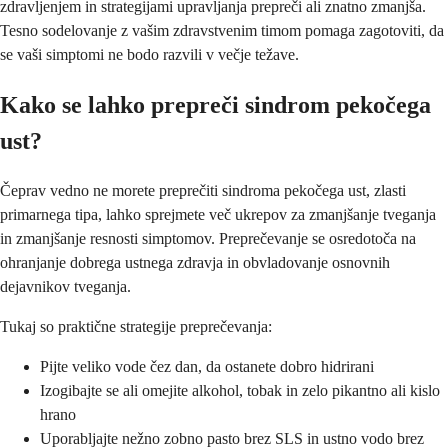
zdravljenjem in strategijami upravljanja prepreči ali znatno zmanjša.
Tesno sodelovanje z vašim zdravstvenim timom pomaga zagotoviti, da
se vaši simptomi ne bodo razvili v večje težave.
Kako se lahko prepreči sindrom pekočega
ust?
Čeprav vedno ne morete preprečiti sindroma pekočega ust, zlasti
primarnega tipa, lahko sprejmete več ukrepov za zmanjšanje tveganja
in zmanjšanje resnosti simptomov. Preprečevanje se osredotoča na
ohranjanje dobrega ustnega zdravja in obvladovanje osnovnih
dejavnikov tveganja.
Tukaj so praktične strategije preprečevanja:
Pijte veliko vode čez dan, da ostanete dobro hidrirani
Izogibajte se ali omejite alkohol, tobak in zelo pikantno ali kislo
hrano
Uporabljajte nežno zobno pasto brez SLS in ustno vodo brez