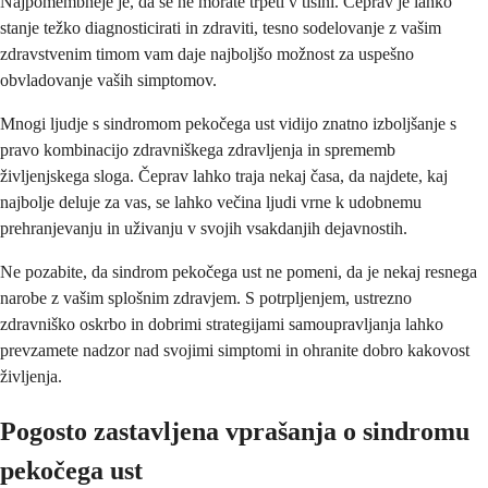
Najpomembneje je, da se ne morate trpeti v tišini. Čeprav je lahko
stanje težko diagnosticirati in zdraviti, tesno sodelovanje z vašim
zdravstvenim timom vam daje najboljšo možnost za uspešno
obvladovanje vaših simptomov.
Mnogi ljudje s sindromom pekočega ust vidijo znatno izboljšanje s
pravo kombinacijo zdravniškega zdravljenja in sprememb
življenjskega sloga. Čeprav lahko traja nekaj časa, da najdete, kaj
najbolje deluje za vas, se lahko večina ljudi vrne k udobnemu
prehranjevanju in uživanju v svojih vsakdanjih dejavnostih.
Ne pozabite, da sindrom pekočega ust ne pomeni, da je nekaj resnega
narobe z vašim splošnim zdravjem. S potrpljenjem, ustrezno
zdravniško oskrbo in dobrimi strategijami samoupravljanja lahko
prevzamete nadzor nad svojimi simptomi in ohranite dobro kakovost
življenja.
Pogosto zastavljena vprašanja o sindromu
pekočega ust