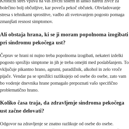
Kronični stres vpliva na vaš živčni sistem in lahko naredi živce za
bolečino bolj občutljive, kar poveča pekoč občutek. Obvladovanje
stresa s tehnikami sprostitve, vadbo ali svetovanjem pogosto pomaga
zmanjšati resnost simptomov.
Ali obstaja hrana, ki se ji moram popolnoma izogibati
pri sindromu pekočega ust?
Čeprav se hrani ni nujno treba popolnoma izogibati, nekateri izdelki
pogosto sprožijo simptome in jih je treba omejiti med poslabšanjem. To
vključuje pikantno hrano, agrumi, paradižnik, alkohol in zelo vroče
pijače. Vendar pa se sprožilci razlikujejo od osebe do osebe, zato vam
bo vodenje dnevnika hrane pomagalo prepoznati vašo specifično
problematično hrano.
Koliko časa traja, da zdravljenje sindroma pekočega
ust začne delovati?
Odgovor na zdravljenje se znatno razlikuje od osebe do osebe.