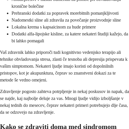
kronične bolečine
Prehranski dodatki za popravek morebitnih pomanjkljivosti
Nadomestki sline ali zdravila za povečanje proizvodnje sline
Lokalna krema s kapsaicinom za hude primere
Dodatki alfa-lipojske kisline, za katere nekateri študiji kažejo, da
bi lahko pomagali
Vaš zdravnik lahko priporoči tudi kognitivno vedenjsko terapijo ali
tehnike obvladovanja stresa, zlasti če tesnoba ali depresija prispevata k
vašim simptomom. Nekateri ljudje imajo koristi od dopolnilnih
pristopov, kot je akupunktura, čeprav so znanstveni dokazi za te
metode še vedno omejeni.
Zdravljenje pogosto zahteva potrpljenje in nekaj poskusov in napak, da
se najde, kaj najbolje deluje za vas. Mnogi ljudje vidijo izboljšanje v
nekaj tednih do mesecev, čeprav nekateri primeri potrebujejo dlje časa,
da se odzovejo na zdravljenje.
Kako se zdraviti doma med sindromom