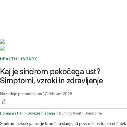
Benchmarks
Stories
FAQ
Sign up / Log in
HEALTH LIBRARY
Kaj je sindrom pekočega ust?
Simptomi, vzroki in zdravljenje
Nazadnje posodobljeno
17. februar 2025
Domača stran
Bolezni in stanja
Burning Mouth Syndrome
Sindrom pekočega ust je kronično stanje, ki povzroča vztrajen občutek