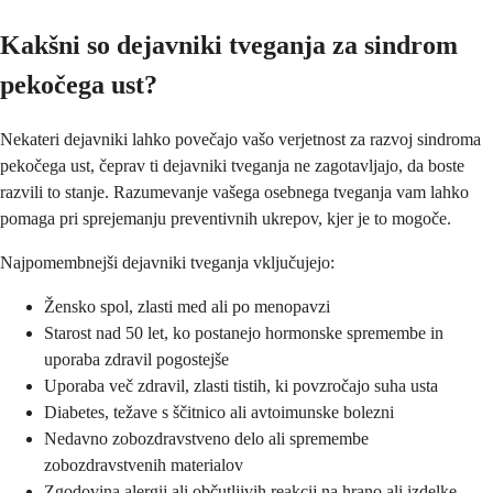
Kakšni so dejavniki tveganja za sindrom
pekočega ust?
Nekateri dejavniki lahko povečajo vašo verjetnost za razvoj sindroma
pekočega ust, čeprav ti dejavniki tveganja ne zagotavljajo, da boste
razvili to stanje. Razumevanje vašega osebnega tveganja vam lahko
pomaga pri sprejemanju preventivnih ukrepov, kjer je to mogoče.
Najpomembnejši dejavniki tveganja vključujejo:
Žensko spol, zlasti med ali po menopavzi
Starost nad 50 let, ko postanejo hormonske spremembe in
uporaba zdravil pogostejše
Uporaba več zdravil, zlasti tistih, ki povzročajo suha usta
Diabetes, težave s ščitnico ali avtoimunske bolezni
Nedavno zobozdravstveno delo ali spremembe
zobozdravstvenih materialov
Zgodovina alergij ali občutljivih reakcij na hrano ali izdelke