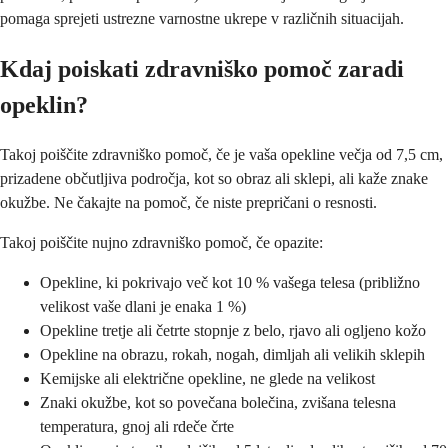
pomaga sprejeti ustrezne varnostne ukrepe v različnih situacijah.
Kdaj poiskati zdravniško pomoč zaradi
opeklin?
Takoj poiščite zdravniško pomoč, če je vaša opekline večja od 7,5 cm,
prizadene občutljiva področja, kot so obraz ali sklepi, ali kaže znake
okužbe. Ne čakajte na pomoč, če niste prepričani o resnosti.
Takoj poiščite nujno zdravniško pomoč, če opazite:
Opekline, ki pokrivajo več kot 10 % vašega telesa (približno
velikost vaše dlani je enaka 1 %)
Opekline tretje ali četrte stopnje z belo, rjavo ali ogljeno kožo
Opekline na obrazu, rokah, nogah, dimljah ali velikih sklepih
Kemijske ali električne opekline, ne glede na velikost
Znaki okužbe, kot so povečana bolečina, zvišana telesna
temperatura, gnoj ali rdeče črte