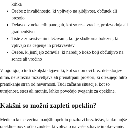
krhka
Osebe z invalidnostjo, ki vplivajo na gibljivost, občutek ali
presojo
Delavce v nekaterih panogah, kot so restavracije, proizvodnja ali
gradbeništvo
Tiste z zdravstvenimi težavami, kot je sladkorna bolezen, ki
vplivajo na celjenje in prekrvavitev
Osebe, ki jemljejo zdravila, ki naredijo kožo bolj občutljivo na
sonce ali vročino
Vlogo igrajo tudi okoljski dejavniki, kot so domovi brez detektorjev
dima, neustrezna razsvetljava ali prenatrpani prostori, ki otežujejo hitro
premikanje stran od nevarnosti. Tudi začasne situacije, kot so
utrujenost, stres ali motnje, lahko povečajo tveganje za opekline.
Kakšni so možni zapleti opeklin?
Medtem ko se večina manjših opeklin pozdravi brez težav, lahko hujše
opekline povzročijo zaplete, ki vplivajo na vaše zdravje in okrevanje.