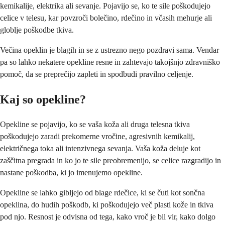
kemikalije, elektrika ali sevanje. Pojavijo se, ko te sile poškodujejo
celice v telesu, kar povzroči bolečino, rdečino in včasih mehurje ali
globlje poškodbe tkiva.
Večina opeklin je blagih in se z ustrezno nego pozdravi sama. Vendar
pa so lahko nekatere opekline resne in zahtevajo takojšnjo zdravniško
pomoč, da se preprečijo zapleti in spodbudi pravilno celjenje.
Kaj so opekline?
Opekline se pojavijo, ko se vaša koža ali druga telesna tkiva
poškodujejo zaradi prekomerne vročine, agresivnih kemikalij,
električnega toka ali intenzivnega sevanja. Vaša koža deluje kot
zaščitna pregrada in ko jo te sile preobremenijo, se celice razgradijo in
nastane poškodba, ki jo imenujemo opekline.
Opekline se lahko gibljejo od blage rdečice, ki se čuti kot sončna
opeklina, do hudih poškodb, ki poškodujejo več plasti kože in tkiva
pod njo. Resnost je odvisna od tega, kako vroč je bil vir, kako dolgo