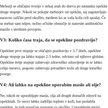
Mehurji se običajno tvorijo v nekaj urah do dneva po nastanku opeklin
druge stopnje. Nikoli ne pokajte mehurjev od opeklin, saj zagotavljajo
naravno zaščito pred okužbo, medtem ko se vaša koža celi spodaj. Če
se mehur sam odpre, nežno očistite območje in nanesite antibiotično
mazilo s sterilnim povojem.
V3: Koliko časa traja, da se opekline pozdravijo?
Opekline prve stopnje se običajno pozdravijo v 3-7 dneh, opekline
druge stopnje pa lahko trajajo 2-3 tedne, odvisno od njihove globine.
Opekline tretje stopnje zahtevajo zdravniško zdravljenje in se lahko
celijo mesece, pogosto zahtevajo presaditev kože ali druge kirurške
posege.
V4: Ali lahko na opekline uporabim maslo ali olje?
Ne, nikoli ne uporabljajte masla, olja ali drugih domačih zdravil na
opeklinah. Te snovi lahko zadržijo toploto v koži, kar poslabša
opekline, in tudi povečajo tveganje za okužbo. Uporabljajte mrzlo