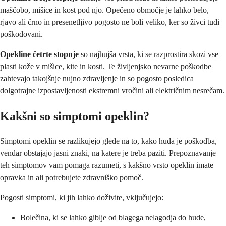
maščobo, mišice in kost pod njo. Opečeno območje je lahko belo,
rjavo ali črno in presenetljivo pogosto ne boli veliko, ker so živci tudi
poškodovani.
Opekline četrte stopnje
so najhujša vrsta, ki se razprostira skozi vse
plasti kože v mišice, kite in kosti. Te življenjsko nevarne poškodbe
zahtevajo takojšnje nujno zdravljenje in so pogosto posledica
dolgotrajne izpostavljenosti ekstremni vročini ali električnim nesrečam.
Kakšni so simptomi opeklin?
Simptomi opeklin se razlikujejo glede na to, kako huda je poškodba,
vendar obstajajo jasni znaki, na katere je treba paziti. Prepoznavanje
teh simptomov vam pomaga razumeti, s kakšno vrsto opeklin imate
opravka in ali potrebujete zdravniško pomoč.
Pogosti simptomi, ki jih lahko doživite, vključujejo:
Bolečina, ki se lahko giblje od blagega nelagodja do hude,