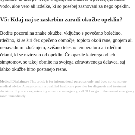
vodo, aloe vero ali izdelke, ki so posebej zasnovani za nego opeklin.
V5: Kdaj naj se zaskrbim zaradi okužbe opeklin?
Bodite pozorni na znake okužbe, vključno s povečano bolečino,
rdečino, ki se širi čez opečeno območje, toploto okoli rane, gnojem ali
nenavadnim izločanjem, zvišano telesno temperaturo ali rdečimi
črtami, ki se raztezajo od opeklin. Če opazite katerega od teh
simptomov, se takoj obrnite na svojega zdravstvenega delavca, saj
lahko okužbe hitro postanejo resne.
Medical Disclaimer:
This article is for informational purposes only and does not constitute
medical advice. Always consult a qualified healthcare provider for diagnosis and treatment
decisions. If you are experiencing a medical emergency, call 911 or go to the nearest emergency
room immediately.