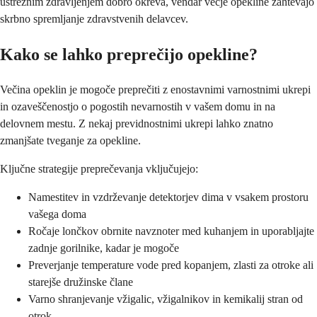
ustreznim zdravljenjem dobro okreva, vendar večje opekline zahtevajo
skrbno spremljanje zdravstvenih delavcev.
Kako se lahko preprečijo opekline?
Večina opeklin je mogoče preprečiti z enostavnimi varnostnimi ukrepi
in ozaveščenostjo o pogostih nevarnostih v vašem domu in na
delovnem mestu. Z nekaj previdnostnimi ukrepi lahko znatno
zmanjšate tveganje za opekline.
Ključne strategije preprečevanja vključujejo:
Namestitev in vzdrževanje detektorjev dima v vsakem prostoru
vašega doma
Ročaje lončkov obrnite navznoter med kuhanjem in uporabljajte
zadnje gorilnike, kadar je mogoče
Preverjanje temperature vode pred kopanjem, zlasti za otroke ali
starejše družinske člane
Varno shranjevanje vžigalic, vžigalnikov in kemikalij stran od
otrok