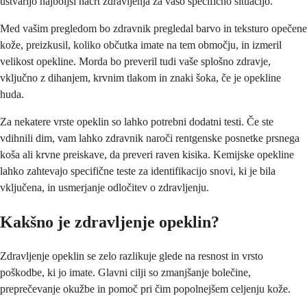
ustvarijo najboljši načrt zdravljenja za vašo specifično situacijo.
Med vašim pregledom bo zdravnik pregledal barvo in teksturo opečene
kože, preizkusil, koliko občutka imate na tem območju, in izmeril
velikost opekline. Morda bo preveril tudi vaše splošno zdravje,
vključno z dihanjem, krvnim tlakom in znaki šoka, če je opekline
huda.
Za nekatere vrste opeklin so lahko potrebni dodatni testi. Če ste
vdihnili dim, vam lahko zdravnik naroči rentgenske posnetke prsnega
koša ali krvne preiskave, da preveri raven kisika. Kemijske opekline
lahko zahtevajo specifične teste za identifikacijo snovi, ki je bila
vključena, in usmerjanje odločitev o zdravljenju.
Kakšno je zdravljenje opeklin?
Zdravljenje opeklin se zelo razlikuje glede na resnost in vrsto
poškodbe, ki jo imate. Glavni cilji so zmanjšanje bolečine,
preprečevanje okužbe in pomoč pri čim popolnejšem celjenju kože.