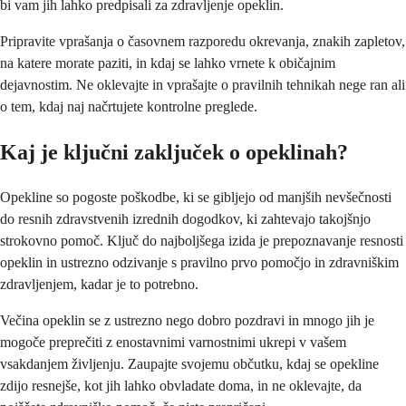
bi vam jih lahko predpisali za zdravljenje opeklin.
Pripravite vprašanja o časovnem razporedu okrevanja, znakih zapletov,
na katere morate paziti, in kdaj se lahko vrnete k običajnim
dejavnostim. Ne oklevajte in vprašajte o pravilnih tehnikah nege ran ali
o tem, kdaj naj načrtujete kontrolne preglede.
Kaj je ključni zaključek o opeklinah?
Opekline so pogoste poškodbe, ki se gibljejo od manjših nevšečnosti
do resnih zdravstvenih izrednih dogodkov, ki zahtevajo takojšnjo
strokovno pomoč. Ključ do najboljšega izida je prepoznavanje resnosti
opeklin in ustrezno odzivanje s pravilno prvo pomočjo in zdravniškim
zdravljenjem, kadar je to potrebno.
Večina opeklin se z ustrezno nego dobro pozdravi in ​​mnogo jih je
mogoče preprečiti z enostavnimi varnostnimi ukrepi v vašem
vsakdanjem življenju. Zaupajte svojemu občutku, kdaj se opekline
zdijo resnejše, kot jih lahko obvladate doma, in ne oklevajte, da