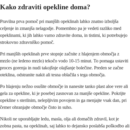
Kako zdraviti opekline doma?
Pravilna prva pomoč pri manjših opeklinah lahko znatno izboljša
celjenje in zmanjša nelagodje. Pomembno pa je vedeti razliko med
opeklinami, ki jih lahko varno zdravite doma, in tistimi, ki potrebujejo
strokovno zdravniško pomoč.
Pri manjših opeklinah prve stopnje začnite z hlajenjem območja z
mrzlo (ne ledeno mrzlo) tekočo vodo 10-15 minut. To pomaga ustaviti
proces gorenja in nudi takojšnje olajšanje bolečine. Preden se začne
oteklina, odstranite nakit ali tesna oblačila s tega območja.
Po hlajenju nežno osušite območje in nanesite tanko plast aloe vere ali
gela za opekline, ki je posebej zasnovan za manjše opekline. Pokrijte
opekline s sterilnim, nelepljivim povojem in ga menjajte vsak dan, pri
čemer ohranjajte območje čisto in suho.
Nikoli ne uporabljajte ledu, masla, olja ali domačih zdravil, kot je
zobna pasta, na opeklinah, saj lahko to dejansko poslabša poškodbo ali