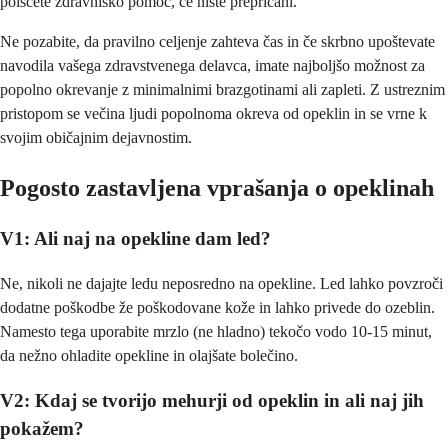
poiščete zdravniško pomoč, če niste prepričani.
Ne pozabite, da pravilno celjenje zahteva čas in če skrbno upoštevate
navodila vašega zdravstvenega delavca, imate najboljšo možnost za
popolno okrevanje z minimalnimi brazgotinami ali zapleti. Z ustreznim
pristopom se večina ljudi popolnoma okreva od opeklin in se vrne k
svojim običajnim dejavnostim.
Pogosto zastavljena vprašanja o opeklinah
V1: Ali naj na opekline dam led?
Ne, nikoli ne dajajte ledu neposredno na opekline. Led lahko povzroči
dodatne poškodbe že poškodovane kože in lahko privede do ozeblin.
Namesto tega uporabite mrzlo (ne hladno) tekočo vodo 10-15 minut,
da nežno ohladite opekline in olajšate bolečino.
V2: Kdaj se tvorijo mehurji od opeklin in ali naj jih
pokažem?