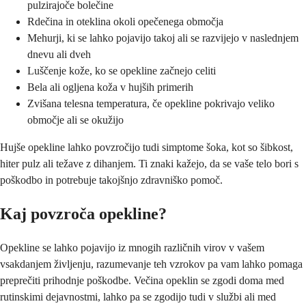
pulzirajoče bolečine
Rdečina in oteklina okoli opečenega območja
Mehurji, ki se lahko pojavijo takoj ali se razvijejo v naslednjem
dnevu ali dveh
Luščenje kože, ko se opekline začnejo celiti
Bela ali ogljena koža v hujših primerih
Zvišana telesna temperatura, če opekline pokrivajo veliko
območje ali se okužijo
Hujše opekline lahko povzročijo tudi simptome šoka, kot so šibkost,
hiter pulz ali težave z dihanjem. Ti znaki kažejo, da se vaše telo bori s
poškodbo in potrebuje takojšnjo zdravniško pomoč.
Kaj povzroča opekline?
Opekline se lahko pojavijo iz mnogih različnih virov v vašem
vsakdanjem življenju, razumevanje teh vzrokov pa vam lahko pomaga
preprečiti prihodnje poškodbe. Večina opeklin se zgodi doma med
rutinskimi dejavnostmi, lahko pa se zgodijo tudi v službi ali med