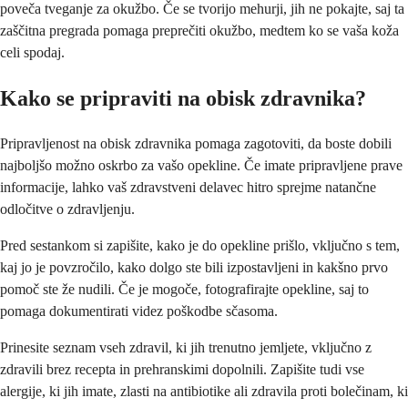
poveča tveganje za okužbo. Če se tvorijo mehurji, jih ne pokajte, saj ta
zaščitna pregrada pomaga preprečiti okužbo, medtem ko se vaša koža
celi spodaj.
Kako se pripraviti na obisk zdravnika?
Pripravljenost na obisk zdravnika pomaga zagotoviti, da boste dobili
najboljšo možno oskrbo za vašo opekline. Če imate pripravljene prave
informacije, lahko vaš zdravstveni delavec hitro sprejme natančne
odločitve o zdravljenju.
Pred sestankom si zapišite, kako je do opekline prišlo, vključno s tem,
kaj jo je povzročilo, kako dolgo ste bili izpostavljeni in kakšno prvo
pomoč ste že nudili. Če je mogoče, fotografirajte opekline, saj to
pomaga dokumentirati videz poškodbe sčasoma.
Prinesite seznam vseh zdravil, ki jih trenutno jemljete, vključno z
zdravili brez recepta in prehranskimi dopolnili. Zapišite tudi vse
alergije, ki jih imate, zlasti na antibiotike ali zdravila proti bolečinam, ki