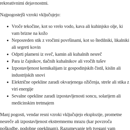
rekreativnimi dejavnostmi.
Najpogostejši vzroki vključujejo:
Vroče tekočine, kot so vrelo vodo, kava ali kuhinjsko olje, ki
vam brizne na kožo
Neposreden stik z vročimi površinami, kot so štedilniki, likalniki
ali segreti kovin
Odprti plameni iz sveč, kamin ali kuhalnih nesreč
Para iz čajnikov, tlačnih kuhalnikov ali vročih tušev
Izpostavljenost kemikalijam iz gospodinjskih čistil, kislin ali
industrijskih snovi
Električne opekline zaradi okvarjenega ožičenja, strele ali stika z
viri energije
Sevalne opekline zaradi izpostavljenosti soncu, solarijem ali
medicinskim tretmajem
Manj pogosti, vendar resni vzroki vključujejo eksplozije, prometne
nesreče ali izpostavljenost ekstremnemu mrazu (kar povzroča
poškodbe, podobne opeklinam). Razumevanje teh tveganj vam