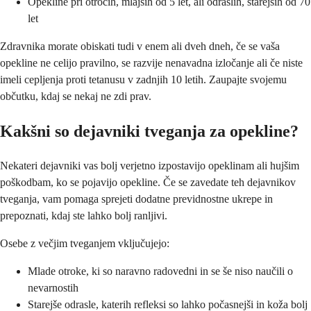
Opekline pri otrocih, mlajših od 5 let, ali odraslih, starejših od 70
let
Zdravnika morate obiskati tudi v enem ali dveh dneh, če se vaša
opekline ne celijo pravilno, se razvije nenavadna izločanje ali če niste
imeli cepljenja proti tetanusu v zadnjih 10 letih. Zaupajte svojemu
občutku, kdaj se nekaj ne zdi prav.
Kakšni so dejavniki tveganja za opekline?
Nekateri dejavniki vas bolj verjetno izpostavijo opeklinam ali hujšim
poškodbam, ko se pojavijo opekline. Če se zavedate teh dejavnikov
tveganja, vam pomaga sprejeti dodatne previdnostne ukrepe in
prepoznati, kdaj ste lahko bolj ranljivi.
Osebe z večjim tveganjem vključujejo:
Mlade otroke, ki so naravno radovedni in se še niso naučili o
nevarnostih
Starejše odrasle, katerih refleksi so lahko počasnejši in koža bolj