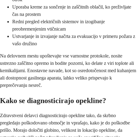
Uporaba kreme za sončenje in zaščitnih oblačil, ko preživljate
čas na prostem
Redni pregled električnih sistemov in izogibanje
preobremenjenim vtičnicam
Ustvarjanje in izvajanje načrta za evakuacijo v primeru požara z
vašo družino
Na delovnem mestu upoštevajte vse varnostne protokole, nosite
ustrezno zaščitno opremo in bodite pozorni, ko delate z viri toplote ali
kemikalijami. Enostavne navade, kot so osredotočenost med kuhanjem
ali dostopnost gasilnega aparata, lahko veliko prispevajo k
preprečevanju nesreč.
Kako se diagnosticirajo opekline?
Zdravstveni delavci diagnosticirajo opekline tako, da skrbno
pregledajo poškodovano območje in vprašajo, kako je do poškodbe
prišlo. Morajo določiti globino, velikost in lokacijo opekline, da