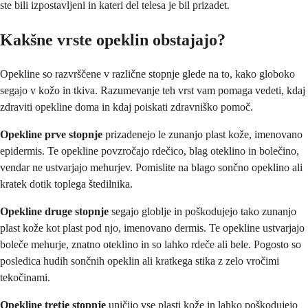
ste bili izpostavljeni in kateri del telesa je bil prizadet.
Kakšne vrste opeklin obstajajo?
Opekline so razvrščene v različne stopnje glede na to, kako globoko
segajo v kožo in tkiva. Razumevanje teh vrst vam pomaga vedeti, kdaj
zdraviti opekline doma in kdaj poiskati zdravniško pomoč.
Opekline prve stopnje
prizadenejo le zunanjo plast kože, imenovano
epidermis. Te opekline povzročajo rdečico, blag oteklino in bolečino,
vendar ne ustvarjajo mehurjev. Pomislite na blago sončno opeklino ali
kratek dotik toplega štedilnika.
Opekline druge stopnje
segajo globlje in poškodujejo tako zunanjo
plast kože kot plast pod njo, imenovano dermis. Te opekline ustvarjajo
boleče mehurje, znatno oteklino in so lahko rdeče ali bele. Pogosto so
posledica hudih sončnih opeklin ali kratkega stika z zelo vročimi
tekočinami.
Opekline tretje stopnje
uničijo vse plasti kože in lahko poškodujejo