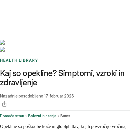
Benchmarks
Stories
FAQ
Sign up / Log in
HEALTH LIBRARY
Kaj so opekline? Simptomi, vzroki in
zdravljenje
Nazadnje posodobljeno
17. februar 2025
Domača stran
Bolezni in stanja
Burns
Opekline so poškodbe kože in globljih tkiv, ki jih povzročijo vročina,