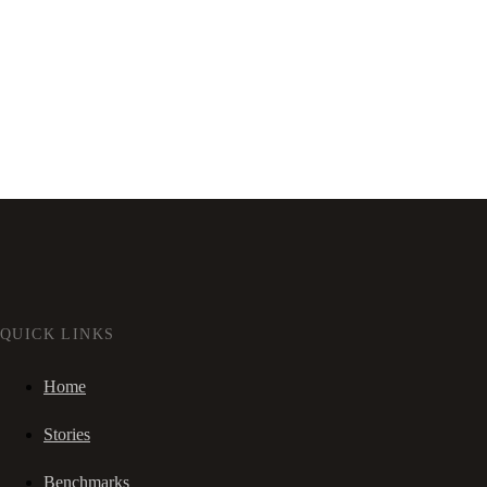
QUICK LINKS
Home
Stories
Benchmarks