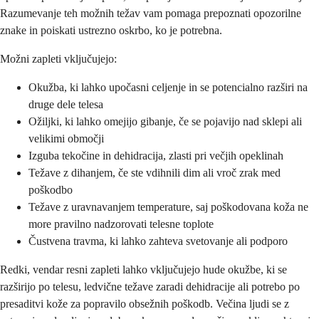
Razumevanje teh možnih težav vam pomaga prepoznati opozorilne
znake in poiskati ustrezno oskrbo, ko je potrebna.
Možni zapleti vključujejo:
Okužba, ki lahko upočasni celjenje in se potencialno razširi na
druge dele telesa
Ožiljki, ki lahko omejijo gibanje, če se pojavijo nad sklepi ali
velikimi območji
Izguba tekočine in dehidracija, zlasti pri večjih opeklinah
Težave z dihanjem, če ste vdihnili dim ali vroč zrak med
poškodbo
Težave z uravnavanjem temperature, saj poškodovana koža ne
more pravilno nadzorovati telesne toplote
Čustvena travma, ki lahko zahteva svetovanje ali podporo
Redki, vendar resni zapleti lahko vključujejo hude okužbe, ki se
razširijo po telesu, ledvične težave zaradi dehidracije ali potrebo po
presaditvi kože za popravilo obsežnih poškodb. Večina ljudi se z