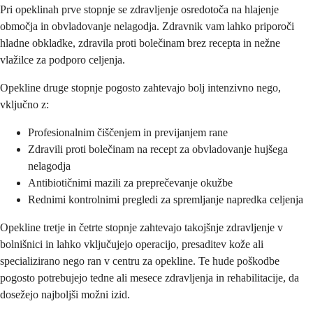
Pri opeklinah prve stopnje se zdravljenje osredotoča na hlajenje
območja in obvladovanje nelagodja. Zdravnik vam lahko priporoči
hladne obkladke, zdravila proti bolečinam brez recepta in nežne
vlažilce za podporo celjenja.
Opekline druge stopnje pogosto zahtevajo bolj intenzivno nego,
vključno z:
Profesionalnim čiščenjem in previjanjem rane
Zdravili proti bolečinam na recept za obvladovanje hujšega
nelagodja
Antibiotičnimi mazili za preprečevanje okužbe
Rednimi kontrolnimi pregledi za spremljanje napredka celjenja
Opekline tretje in četrte stopnje zahtevajo takojšnje zdravljenje v
bolnišnici in lahko vključujejo operacijo, presaditev kože ali
specializirano nego ran v centru za opekline. Te hude poškodbe
pogosto potrebujejo tedne ali mesece zdravljenja in rehabilitacije, da
dosežejo najboljši možni izid.