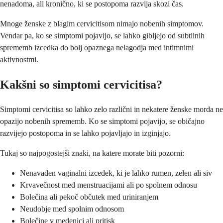
nenadoma, ali kronično, ki se postopoma razvija skozi čas.
Mnoge ženske z blagim cervicitisom nimajo nobenih simptomov.
Vendar pa, ko se simptomi pojavijo, se lahko gibljejo od subtilnih
sprememb izcedka do bolj opaznega nelagodja med intimnimi
aktivnostmi.
Kakšni so simptomi cervicitisa?
Simptomi cervicitisa so lahko zelo različni in nekatere ženske morda ne
opazijo nobenih sprememb. Ko se simptomi pojavijo, se običajno
razvijejo postopoma in se lahko pojavljajo in izginjajo.
Tukaj so najpogostejši znaki, na katere morate biti pozorni:
Nenavaden vaginalni izcedek, ki je lahko rumen, zelen ali siv
Krvavečnost med menstruacijami ali po spolnem odnosu
Bolečina ali pekoč občutek med uriniranjem
Neudobje med spolnim odnosom
Bolečine v medenici ali pritisk