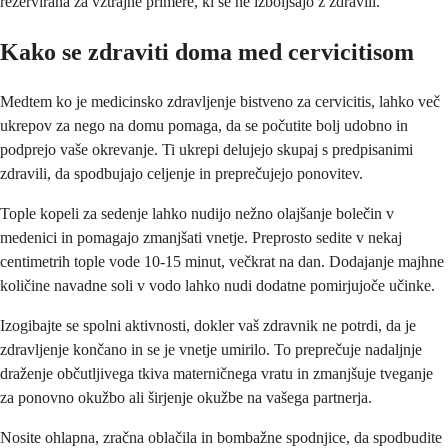
rezervirana za vztrajne primere, ki se ne izboljšajo z zdravili.
Kako se zdraviti doma med cervicitisom
Medtem ko je medicinsko zdravljenje bistveno za cervicitis, lahko več
ukrepov za nego na domu pomaga, da se počutite bolj udobno in
podprejo vaše okrevanje. Ti ukrepi delujejo skupaj s predpisanimi
zdravili, da spodbujajo celjenje in preprečujejo ponovitev.
Tople kopeli za sedenje lahko nudijo nežno olajšanje bolečin v
medenici in pomagajo zmanjšati vnetje. Preprosto sedite v nekaj
centimetrih tople vode 10-15 minut, večkrat na dan. Dodajanje majhne
količine navadne soli v vodo lahko nudi dodatne pomirjujoče učinke.
Izogibajte se spolni aktivnosti, dokler vaš zdravnik ne potrdi, da je
zdravljenje končano in se je vnetje umirilo. To preprečuje nadaljnje
draženje občutljivega tkiva materničnega vratu in zmanjšuje tveganje
za ponovno okužbo ali širjenje okužbe na vašega partnerja.
Nosite ohlapna, zračna oblačila in bombažne spodnjice, da spodbudite