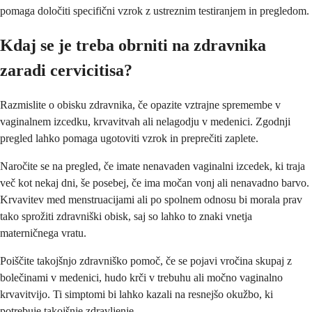
pomaga določiti specifični vzrok z ustreznim testiranjem in pregledom.
Kdaj se je treba obrniti na zdravnika
zaradi cervicitisa?
Razmislite o obisku zdravnika, če opazite vztrajne spremembe v
vaginalnem izcedku, krvavitvah ali nelagodju v medenici. Zgodnji
pregled lahko pomaga ugotoviti vzrok in preprečiti zaplete.
Naročite se na pregled, če imate nenavaden vaginalni izcedek, ki traja
več kot nekaj dni, še posebej, če ima močan vonj ali nenavadno barvo.
Krvavitev med menstruacijami ali po spolnem odnosu bi morala prav
tako sprožiti zdravniški obisk, saj so lahko to znaki vnetja
materničnega vratu.
Poiščite takojšnjo zdravniško pomoč, če se pojavi vročina skupaj z
bolečinami v medenici, hudo krči v trebuhu ali močno vaginalno
krvavitvijo. Ti simptomi bi lahko kazali na resnejšo okužbo, ki
potrebuje takojšnje zdravljenje.