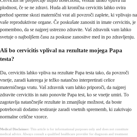
Cervicitis ne preprečuje nujno nosečnosti, vendar lahko vpliva na
plodnost, če se ne zdravi. Huda ali kronična cervicitis lahko ovira
prehod sperme skozi maternični vrat ali povzroči zaplete, ki vplivajo na
vaše reproduktivne organe. Če poskušate zanositi in imate cervicitis, je
pomembno, da se najprej ustrezno zdravite. Vaš zdravnik vam lahko
svetuje o najboljšem času za poskuse zanositve med in po zdravljenju.
Ali bo cervicitis vplival na rezultate mojega Papa
testa?
Da, cervicitis lahko vpliva na rezultate Papa testa tako, da povzroči
vnetje, zaradi katerega je težko natančno interpretirati celice
materničnega vratu. Vaš zdravnik vam lahko priporoči, da najprej
zdravite cervicitis in nato ponovite Papa test, ko se vnetje umiri. To
zagotavlja natančnejše rezultate in zmanjšuje možnost, da boste
potrebovali dodatno testiranje zaradi vnetnih sprememb, ki zakrivajo
normalne celične vzorce.
Medical Disclaimer:
This article is for informational purposes only and does not constitute
medical advice. Always consult a qualified healthcare provider for diagnosis and treatment