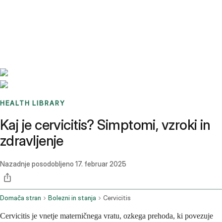
Benchmarks
Stories
FAQ
Sign up / Log in
HEALTH LIBRARY
Kaj je cervicitis? Simptomi, vzroki in
zdravljenje
Nazadnje posodobljeno
17. februar 2025
Domača stran
Bolezni in stanja
Cervicitis
Cervicitis je vnetje materničnega vratu, ozkega prehoda, ki povezuje