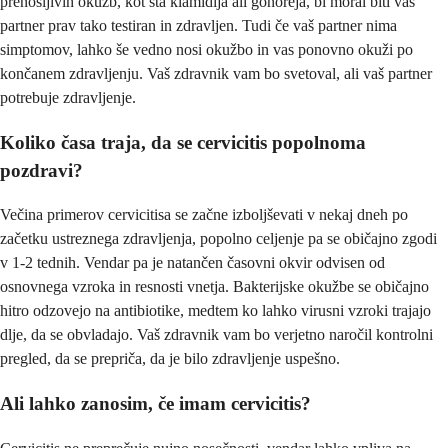
prenosljivih okužb, kot sta klamidija ali gonoreja, bi moral biti vaš
partner prav tako testiran in zdravljen. Tudi če vaš partner nima
simptomov, lahko še vedno nosi okužbo in vas ponovno okuži po
končanem zdravljenju. Vaš zdravnik vam bo svetoval, ali vaš partner
potrebuje zdravljenje.
Koliko časa traja, da se cervicitis popolnoma
pozdravi?
Večina primerov cervicitisa se začne izboljševati v nekaj dneh po
začetku ustreznega zdravljenja, popolno celjenje pa se običajno zgodi
v 1-2 tednih. Vendar pa je natančen časovni okvir odvisen od
osnovnega vzroka in resnosti vnetja. Bakterijske okužbe se običajno
hitro odzovejo na antibiotike, medtem ko lahko virusni vzroki trajajo
dlje, da se obvladajo. Vaš zdravnik vam bo verjetno naročil kontrolni
pregled, da se prepriča, da je bilo zdravljenje uspešno.
Ali lahko zanosim, če imam cervicitis?