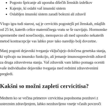
Pogosto špricanje ali uporaba dišečih ženskih izdelkov
Kajenje, ki oslabi vaš imunski sistem
Oslabljen imunski sistem zaradi bolezni ali zdravil
Vlogo igra tudi starost, saj je cervicitis pogostejši pri ženskah, mlajših
od 25 let, katerih celice materničnega vratu se še razvijajo. Hormonske
spremembe med nosečnostjo, menopavzo ali med uporabo nekaterih
metod kontracepcije vas lahko prav tako naredijo bolj dovzetne.
Manj pogosti dejavniki tveganja vključujejo določena genetska stanja,
ki vplivajo na imunsko funkcijo, ali jemanje imunosupresivnih zdravil
za druga zdravstvena stanja. Vaš zdravnik vam lahko pomaga oceniti
vaše individualne dejavnike tveganja med rednimi zdravstvenimi
pregledi.
Kakšni so možni zapleti cervicitisa?
Medtem ko se večina primerov cervicitisa popolnoma pozdravi z
ustreznim zdravljenjem, lahko nezdravljeno vnetje včasih povzroči