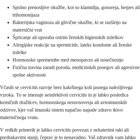
Spolno prenosljive okužbe, kot so klamidija, gonoreja, herpes ali
trihomonijaza
Bakterijska vaginoza ali glivične okužbe, ki se razširijo na
maternični vrat
Špricanje ali uporaba ostrim ženskih higienskih izdelkov
Alergijske reakcije na spermicide, lateks kondome ali ženske
izdelke
Hormonske spremembe med menopavzo ali nosečnostjo
Fizična travma zaradi poroda, medicinskih posegov ali agresivne
spolne aktivnosti
Včasih se cervicitis razvije brez kakršnega koli jasnega nalezljivega
vzroka. To se imenuje neinfektivni cervicitis in je lahko posledica
kemičnih dražilcev, hormonskega neravnovesja ali avtoimunskih
odzivov, kjer vaš imunski sistem napačno napade zdravo tkivo
materničnega vratu.
V redkih primerih je lahko cervicitis povezan z nekaterimi raki ali
predrakavimi stanji, čeprav je to nenavadno. Vaš zdravnik vam lahko