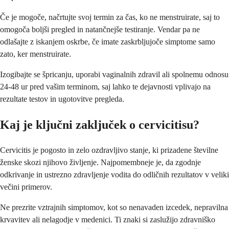
Če je mogoče, načrtujte svoj termin za čas, ko ne menstruirate, saj to
omogoča boljši pregled in natančnejše testiranje. Vendar pa ne
odlašajte z iskanjem oskrbe, če imate zaskrbljujoče simptome samo
zato, ker menstruirate.
Izogibajte se špricanju, uporabi vaginalnih zdravil ali spolnemu odnosu
24-48 ur pred vašim terminom, saj lahko te dejavnosti vplivajo na
rezultate testov in ugotovitve pregleda.
Kaj je ključni zaključek o cervicitisu?
Cervicitis je pogosto in zelo ozdravljivo stanje, ki prizadene številne
ženske skozi njihovo življenje. Najpomembneje je, da zgodnje
odkrivanje in ustrezno zdravljenje vodita do odličnih rezultatov v veliki
večini primerov.
Ne prezrite vztrajnih simptomov, kot so nenavaden izcedek, nepravilna
krvavitev ali nelagodje v medenici. Ti znaki si zaslužijo zdravniško