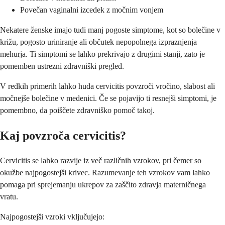
Povečan vaginalni izcedek z močnim vonjem
Nekatere ženske imajo tudi manj pogoste simptome, kot so bolečine v
križu, pogosto uriniranje ali občutek nepopolnega izpraznjenja
mehurja. Ti simptomi se lahko prekrivajo z drugimi stanji, zato je
pomemben ustrezni zdravniški pregled.
V redkih primerih lahko huda cervicitis povzroči vročino, slabost ali
močnejše bolečine v medenici. Če se pojavijo ti resnejši simptomi, je
pomembno, da poiščete zdravniško pomoč takoj.
Kaj povzroča cervicitis?
Cervicitis se lahko razvije iz več različnih vzrokov, pri čemer so
okužbe najpogostejši krivec. Razumevanje teh vzrokov vam lahko
pomaga pri sprejemanju ukrepov za zaščito zdravja materničnega
vratu.
Najpogostejši vzroki vključujejo: