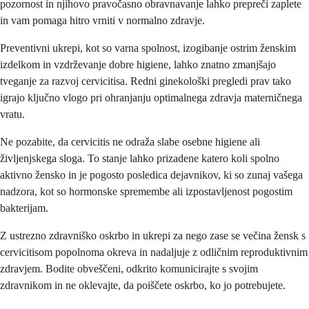
pozornost in njihovo pravočasno obravnavanje lahko prepreči zaplete
in vam pomaga hitro vrniti v normalno zdravje.
Preventivni ukrepi, kot so varna spolnost, izogibanje ostrim ženskim
izdelkom in vzdrževanje dobre higiene, lahko znatno zmanjšajo
tveganje za razvoj cervicitisa. Redni ginekološki pregledi prav tako
igrajo ključno vlogo pri ohranjanju optimalnega zdravja materničnega
vratu.
Ne pozabite, da cervicitis ne odraža slabe osebne higiene ali
življenjskega sloga. To stanje lahko prizadene katero koli spolno
aktivno žensko in je pogosto posledica dejavnikov, ki so zunaj vašega
nadzora, kot so hormonske spremembe ali izpostavljenost pogostim
bakterijam.
Z ustrezno zdravniško oskrbo in ukrepi za nego zase se večina žensk s
cervicitisom popolnoma okreva in nadaljuje z odličnim reproduktivnim
zdravjem. Bodite obveščeni, odkrito komunicirajte s svojim
zdravnikom in ne oklevajte, da poiščete oskrbo, ko jo potrebujete.