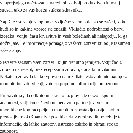
vnaprejšnjega načrtovanja naredi obisk bolj produktiven in manj
stresen tako za vas kot za vašega zdravnika.
Zapišite vse svoje simptome, vključno s tem, kdaj so se začeli, kako
hudi so in kakšne vzorce ste opazili. Vključite podrobnosti o barvi
izcedka, vonju, času krvavitve in vseh bolečinah ali nelagodju, ki ga
doživljate. Te informacije pomagajo vašemu zdravniku bolje razumeti
vaše stanje.
Sestavite seznam vseh zdravil, ki jih trenutno jemljete, vključno z
zdravili na recept, brezreceptskimi zdravili, dodatki in vitamini.
Nekatera zdravila lahko vplivajo na rezultate testov ali interagirajo z
morebitnimi zdravljenji, zato so popolne informacije pomembne.
Pripravite se, da odkrito in iskreno razpravljate o svoji spolni
anamnezi, vključno s številom nedavnih partnerjev, vrstami
uporabljene kontracepcije in morebitno izpostavljenostjo spolno
prenosljivim okužbam. Ne pozabite, da vaš zdravnik potrebuje te
informacije, da lahko zagotovi ustrezno oskrbo in ohrani strogo
zaupnost.