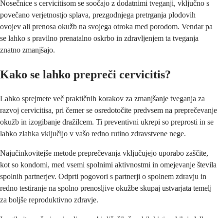
Nosečnice s cervicitisom se soočajo z dodatnimi tveganji, vključno s
povečano verjetnostjo splava, prezgodnjega pretrganja plodovih
ovojev ali prenosa okužb na svojega otroka med porodom. Vendar pa
se lahko s pravilno prenatalno oskrbo in zdravljenjem ta tveganja
znatno zmanjšajo.
Kako se lahko prepreči cervicitis?
Lahko sprejmete več praktičnih korakov za zmanjšanje tveganja za
razvoj cervicitisa, pri čemer se osredotočite predvsem na preprečevanje
okužb in izogibanje dražilcem. Ti preventivni ukrepi so preprosti in se
lahko zlahka vključijo v vašo redno rutino zdravstvene nege.
Najučinkovitejše metode preprečevanja vključujejo uporabo zaščite,
kot so kondomi, med vsemi spolnimi aktivnostmi in omejevanje števila
spolnih partnerjev. Odprti pogovori s partnerji o spolnem zdravju in
redno testiranje na spolno prenosljive okužbe skupaj ustvarjata temelj
za boljše reproduktivno zdravje.