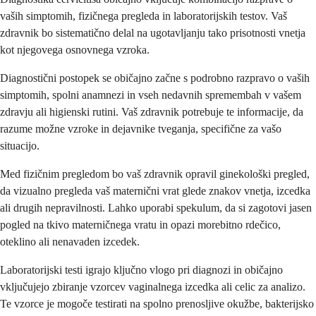
vaših simptomih, fizičnega pregleda in laboratorijskih testov. Vaš
zdravnik bo sistematično delal na ugotavljanju tako prisotnosti vnetja
kot njegovega osnovnega vzroka.
Diagnostični postopek se običajno začne s podrobno razpravo o vaših
simptomih, spolni anamnezi in vseh nedavnih spremembah v vašem
zdravju ali higienski rutini. Vaš zdravnik potrebuje te informacije, da
razume možne vzroke in dejavnike tveganja, specifične za vašo
situacijo.
Med fizičnim pregledom bo vaš zdravnik opravil ginekološki pregled,
da vizualno pregleda vaš maternični vrat glede znakov vnetja, izcedka
ali drugih nepravilnosti. Lahko uporabi spekulum, da si zagotovi jasen
pogled na tkivo materničnega vratu in opazi morebitno rdečico,
oteklino ali nenavaden izcedek.
Laboratorijski testi igrajo ključno vlogo pri diagnozi in običajno
vključujejo zbiranje vzorcev vaginalnega izcedka ali celic za analizo.
Te vzorce je mogoče testirati na spolno prenosljive okužbe, bakterijsko