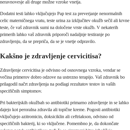
neravnovesje ali druge možne vzroke vnetja.
Dodatni testi lahko vključujejo Pap test za preverjanje nenormalnih
celic materničnega vratu, teste urina za izključitev okužb sečil ali krvne
teste, če vaš zdravnik sumi na določene vrste okužb. V nekaterih
primerih lahko vaš zdravnik priporoči nadaljnje testiranje po
zdravljenju, da se prepriča, da se je vnetje odpravilo.
Kakšno je zdravljenje cervicitisa?
Zdravljenje cervicitisa je odvisno od osnovnega vzroka, vendar se
večina primerov dobro odzove na ustrezno terapijo. Vaš zdravnik bo
prilagodil načrt zdravljenja na podlagi rezultatov testov in vaših
specifičnih simptomov.
Pri bakterijskih okužbah so antibiotiki primarno zdravljenje in se lahko
dajejo kot peroralna zdravila ali topične kreme. Pogosti antibiotiki
vključujejo azitromicin, doksiciklin ali ceftriakson, odvisno od
specifičnih bakterij, ki so vključene. Pomembno je, da dokončate