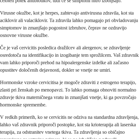
celoten potek antibiotikov, tudi če se simptomi hitro izboljšajo.
Virusne okužbe, kot je herpes, zahtevajo antivirusna zdravila, kot sta
aciklovir ali valaciklovir. Ta zdravila lahko pomagajo pri obvladovanju
simptomov in zmanjšajo pogostost izbruhov, čeprav ne ozdravijo
osnovne virusne okužbe.
Če je vaš cervicitis posledica dražilcev ali alergenov, se zdravljenje
osredotoča na identifikacijo in izogibanje tem sprožilcem. Vaš zdravnik
vam lahko priporoči prehod na hipoalergenske izdelke ali začasno
opustitev določenih dejavnosti, dokler se vnetje ne umiri.
Hormonske vzroke cervicitisa je mogoče zdraviti z estrogeno terapijo,
zlasti pri ženskah po menopavzi. To lahko pomaga obnoviti normalno
zdravje tkiva materničnega vratu in zmanjšati vnetje, ki ga povzročajo
hormonske spremembe.
V redkih primerih, ko se cervicitis ne odziva na standardna zdravljenja,
lahko vaš zdravnik priporoči postopke, kot sta krioterapija ali laserska
terapija, za odstranitev vnetega tkiva. Ta zdravljenja so običajno