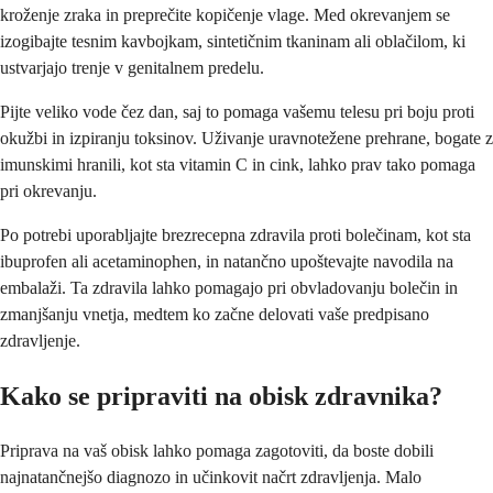
kroženje zraka in preprečite kopičenje vlage. Med okrevanjem se
izogibajte tesnim kavbojkam, sintetičnim tkaninam ali oblačilom, ki
ustvarjajo trenje v genitalnem predelu.
Pijte veliko vode čez dan, saj to pomaga vašemu telesu pri boju proti
okužbi in izpiranju toksinov. Uživanje uravnotežene prehrane, bogate z
imunskimi hranili, kot sta vitamin C in cink, lahko prav tako pomaga
pri okrevanju.
Po potrebi uporabljajte brezrecepna zdravila proti bolečinam, kot sta
ibuprofen ali acetaminophen, in natančno upoštevajte navodila na
embalaži. Ta zdravila lahko pomagajo pri obvladovanju bolečin in
zmanjšanju vnetja, medtem ko začne delovati vaše predpisano
zdravljenje.
Kako se pripraviti na obisk zdravnika?
Priprava na vaš obisk lahko pomaga zagotoviti, da boste dobili
najnatančnejšo diagnozo in učinkovit načrt zdravljenja. Malo