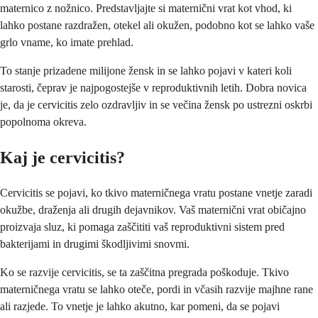
maternico z nožnico. Predstavljajte si maternični vrat kot vhod, ki
lahko postane razdražen, otekel ali okužen, podobno kot se lahko vaše
grlo vname, ko imate prehlad.
To stanje prizadene milijone žensk in se lahko pojavi v kateri koli
starosti, čeprav je najpogostejše v reproduktivnih letih. Dobra novica
je, da je cervicitis zelo ozdravljiv in se večina žensk po ustrezni oskrbi
popolnoma okreva.
Kaj je cervicitis?
Cervicitis se pojavi, ko tkivo materničnega vratu postane vnetje zaradi
okužbe, draženja ali drugih dejavnikov. Vaš maternični vrat običajno
proizvaja sluz, ki pomaga zaščititi vaš reproduktivni sistem pred
bakterijami in drugimi škodljivimi snovmi.
Ko se razvije cervicitis, se ta zaščitna pregrada poškoduje. Tkivo
materničnega vratu se lahko oteče, pordi in včasih razvije majhne rane
ali razjede. To vnetje je lahko akutno, kar pomeni, da se pojavi