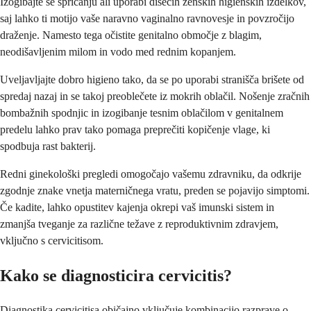
Izogibajte se špricanju ali uporabi dišečih ženskih higienskih izdelkov,
saj lahko ti motijo ​​vaše naravno vaginalno ravnovesje in povzročijo
draženje. Namesto tega očistite genitalno območje z blagim,
neodišavljenim milom in vodo med rednim kopanjem.
Uveljavljajte dobro higieno tako, da se po uporabi stranišča brišete od
spredaj nazaj in se takoj preoblečete iz mokrih oblačil. Nošenje zračnih
bombažnih spodnjic in izogibanje tesnim oblačilom v genitalnem
predelu lahko prav tako pomaga preprečiti kopičenje vlage, ki
spodbuja rast bakterij.
Redni ginekološki pregledi omogočajo vašemu zdravniku, da odkrije
zgodnje znake vnetja materničnega vratu, preden se pojavijo simptomi.
Če kadite, lahko opustitev kajenja okrepi vaš imunski sistem in
zmanjša tveganje za različne težave z reproduktivnim zdravjem,
vključno s cervicitisom.
Kako se diagnosticira cervicitis?
Diagnostika cervicitisa običajno vključuje kombinacijo razprave o