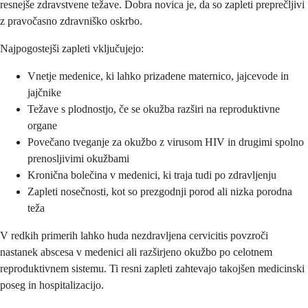
resnejše zdravstvene težave. Dobra novica je, da so zapleti preprečljivi
z pravočasno zdravniško oskrbo.
Najpogostejši zapleti vključujejo:
Vnetje medenice, ki lahko prizadene maternico, jajcevode in
jajčnike
Težave s plodnostjo, če se okužba razširi na reproduktivne
organe
Povečano tveganje za okužbo z virusom HIV in drugimi spolno
prenosljivimi okužbami
Kronična bolečina v medenici, ki traja tudi po zdravljenju
Zapleti nosečnosti, kot so prezgodnji porod ali nizka porodna
teža
V redkih primerih lahko huda nezdravljena cervicitis povzroči
nastanek abscesa v medenici ali razširjeno okužbo po celotnem
reproduktivnem sistemu. Ti resni zapleti zahtevajo takojšen medicinski
poseg in hospitalizacijo.