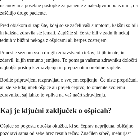
ustanov ima posebne postopke za paciente z nalezljivimi boleznimi, da
zaščitijo druge paciente.
Pred obiskom si zapišite, kdaj so se začeli vaši simptomi, kakšni so bili
in kakšna zdravila ste jemali. Zapišite si, če ste bili v zadnjih nekaj
tednih v bližini nekoga z ošpicami ali herpes zosterjem.
Prinesite seznam vseh drugih zdravstvenih težav, ki jih imate, in
zdravil, ki jih trenutno jemljete. To pomaga vašemu zdravniku določiti
najboljši pristop k zdravljenju in prepoznati morebitne zaplete.
Bodite pripravljeni razpravljati o svojem cepljenju. Če niste prepričani,
ali ste že kdaj imeli ošpice ali prejeli cepivo, to omenite svojemu
zdravniku, saj lahko to vpliva na vaš načrt zdravljenja.
Kaj je ključni zaključek o ošpicah?
Ošpice so pogosta otroška okužba, ki se, čeprav neprijetna, običajno
pozdravi sama od sebe brez resnih težav. Značilen srbeč, mehurjast