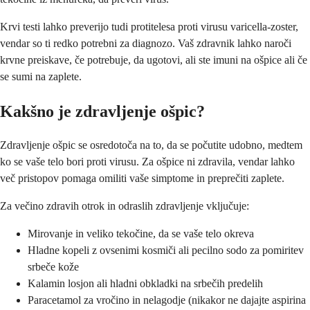
Krvi testi lahko preverijo tudi protitelesa proti virusu varicella-zoster,
vendar so ti redko potrebni za diagnozo. Vaš zdravnik lahko naroči
krvne preiskave, če potrebuje, da ugotovi, ali ste imuni na ošpice ali če
se sumi na zaplete.
Kakšno je zdravljenje ošpic?
Zdravljenje ošpic se osredotoča na to, da se počutite udobno, medtem
ko se vaše telo bori proti virusu. Za ošpice ni zdravila, vendar lahko
več pristopov pomaga omiliti vaše simptome in preprečiti zaplete.
Za večino zdravih otrok in odraslih zdravljenje vključuje:
Mirovanje in veliko tekočine, da se vaše telo okreva
Hladne kopeli z ovsenimi kosmiči ali pecilno sodo za pomiritev
srbeče kože
Kalamin losjon ali hladni obkladki na srbečih predelih
Paracetamol za vročino in nelagodje (nikakor ne dajajte aspirina