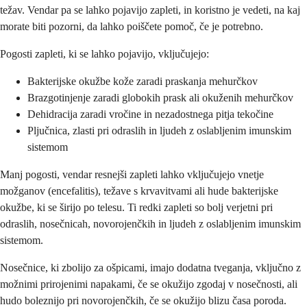
težav. Vendar pa se lahko pojavijo zapleti, in koristno je vedeti, na kaj
morate biti pozorni, da lahko poiščete pomoč, če je potrebno.
Pogosti zapleti, ki se lahko pojavijo, vključujejo:
Bakterijske okužbe kože zaradi praskanja mehurčkov
Brazgotinjenje zaradi globokih prask ali okuženih mehurčkov
Dehidracija zaradi vročine in nezadostnega pitja tekočine
Pljučnica, zlasti pri odraslih in ljudeh z oslabljenim imunskim
sistemom
Manj pogosti, vendar resnejši zapleti lahko vključujejo vnetje
možganov (encefalitis), težave s krvavitvami ali hude bakterijske
okužbe, ki se širijo po telesu. Ti redki zapleti so bolj verjetni pri
odraslih, nosečnicah, novorojenčkih in ljudeh z oslabljenim imunskim
sistemom.
Nosečnice, ki zbolijo za ošpicami, imajo dodatna tveganja, vključno z
možnimi prirojenimi napakami, če se okužijo zgodaj v nosečnosti, ali
hudo boleznijo pri novorojenčkih, če se okužijo blizu časa poroda.