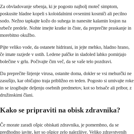
Za obvladovanje srbenja, ki je pogosto najbolj moteč simptom,
poskusite hladne kopeli s koloidalnimi ovsenimi kosmiči ali pecilno
sodo. Nežno tapkajte kožo do suhega in nanesite kalamin losjon na
srbeče predele. Nohte imejte kratke in čiste, da preprečite praskanje in
morebitno okužbo.
Pijte veliko vode, da ostanete hidrirani, in jejte mehko, hladno hrano,
če imate razjede v ustih. Ledene palčke in sladoled lahko pomirjajo
bolečine v grlu. Počivajte čim več, da se vaše telo pozdravi.
Da preprečite širjenje virusa, ostanite doma, dokler se vsi mehurčki ne
zasušijo, kar običajno traja približno en teden. Pogosto si umivajte roke
in se izogibajte deljenju osebnih predmetov, kot so brisače ali pribor, z
družinskimi člani.
Kako se pripraviti na obisk zdravnika?
Če morate zaradi ošpic obiskati zdravnika, je pomembno, da se
predhodno javite, ker so ošpice zelo nalezljive. Veliko zdravstvenih