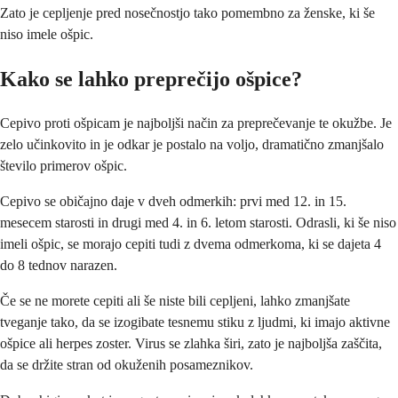
Zato je cepljenje pred nosečnostjo tako pomembno za ženske, ki še
niso imele ošpic.
Kako se lahko preprečijo ošpice?
Cepivo proti ošpicam je najboljši način za preprečevanje te okužbe. Je
zelo učinkovito in je odkar je postalo na voljo, dramatično zmanjšalo
število primerov ošpic.
Cepivo se običajno daje v dveh odmerkih: prvi med 12. in 15.
mesecem starosti in drugi med 4. in 6. letom starosti. Odrasli, ki še niso
imeli ošpic, se morajo cepiti tudi z dvema odmerkoma, ki se dajeta 4
do 8 tednov narazen.
Če se ne morete cepiti ali še niste bili cepljeni, lahko zmanjšate
tveganje tako, da se izogibate tesnemu stiku z ljudmi, ki imajo aktivne
ošpice ali herpes zoster. Virus se zlahka širi, zato je najboljša zaščita,
da se držite stran od okuženih posameznikov.