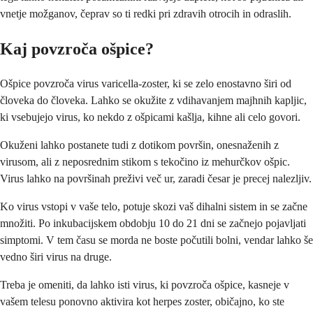
vnetje možganov, čeprav so ti redki pri zdravih otrocih in odraslih.
Kaj povzroča ošpice?
Ošpice povzroča virus varicella-zoster, ki se zelo enostavno širi od
človeka do človeka. Lahko se okužite z vdihavanjem majhnih kapljic,
ki vsebujejo virus, ko nekdo z ošpicami kašlja, kihne ali celo govori.
Okuženi lahko postanete tudi z dotikom površin, onesnaženih z
virusom, ali z neposrednim stikom s tekočino iz mehurčkov ošpic.
Virus lahko na površinah preživi več ur, zaradi česar je precej nalezljiv.
Ko virus vstopi v vaše telo, potuje skozi vaš dihalni sistem in se začne
množiti. Po inkubacijskem obdobju 10 do 21 dni se začnejo pojavljati
simptomi. V tem času se morda ne boste počutili bolni, vendar lahko še
vedno širi virus na druge.
Treba je omeniti, da lahko isti virus, ki povzroča ošpice, kasneje v
vašem telesu ponovno aktivira kot herpes zoster, običajno, ko ste