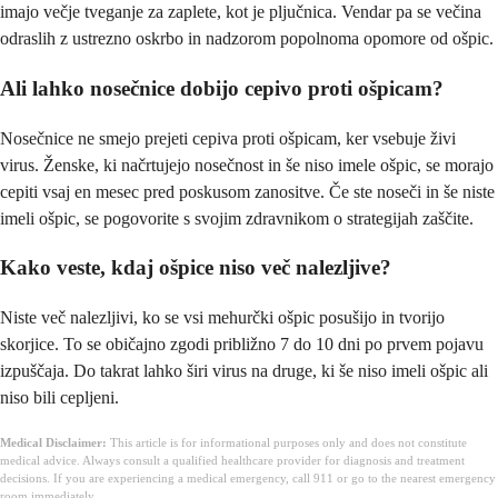
imajo večje tveganje za zaplete, kot je pljučnica. Vendar pa se večina
odraslih z ustrezno oskrbo in nadzorom popolnoma opomore od ošpic.
Ali lahko nosečnice dobijo cepivo proti ošpicam?
Nosečnice ne smejo prejeti cepiva proti ošpicam, ker vsebuje živi
virus. Ženske, ki načrtujejo nosečnost in še niso imele ošpic, se morajo
cepiti vsaj en mesec pred poskusom zanositve. Če ste noseči in še niste
imeli ošpic, se pogovorite s svojim zdravnikom o strategijah zaščite.
Kako veste, kdaj ošpice niso več nalezljive?
Niste več nalezljivi, ko se vsi mehurčki ošpic posušijo in tvorijo
skorjice. To se običajno zgodi približno 7 do 10 dni po prvem pojavu
izpuščaja. Do takrat lahko širi virus na druge, ki še niso imeli ošpic ali
niso bili cepljeni.
Medical Disclaimer:
This article is for informational purposes only and does not constitute
medical advice. Always consult a qualified healthcare provider for diagnosis and treatment
decisions. If you are experiencing a medical emergency, call 911 or go to the nearest emergency
room immediately.