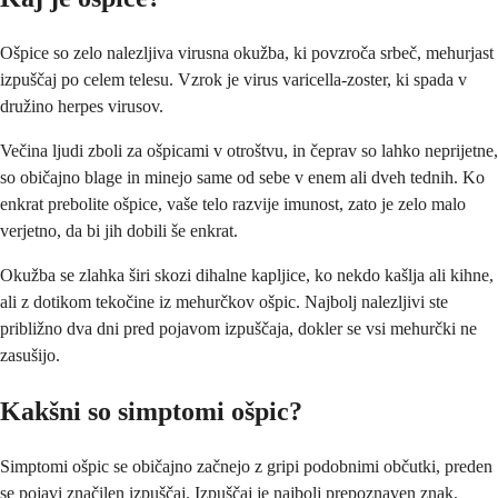
Ošpice so zelo nalezljiva virusna okužba, ki povzroča srbeč, mehurjast
izpuščaj po celem telesu. Vzrok je virus varicella-zoster, ki spada v
družino herpes virusov.
Večina ljudi zboli za ošpicami v otroštvu, in čeprav so lahko neprijetne,
so običajno blage in minejo same od sebe v enem ali dveh tednih. Ko
enkrat prebolite ošpice, vaše telo razvije imunost, zato je zelo malo
verjetno, da bi jih dobili še enkrat.
Okužba se zlahka širi skozi dihalne kapljice, ko nekdo kašlja ali kihne,
ali z dotikom tekočine iz mehurčkov ošpic. Najbolj nalezljivi ste
približno dva dni pred pojavom izpuščaja, dokler se vsi mehurčki ne
zasušijo.
Kakšni so simptomi ošpic?
Simptomi ošpic se običajno začnejo z gripi podobnimi občutki, preden
se pojavi značilen izpuščaj. Izpuščaj je najbolj prepoznaven znak,