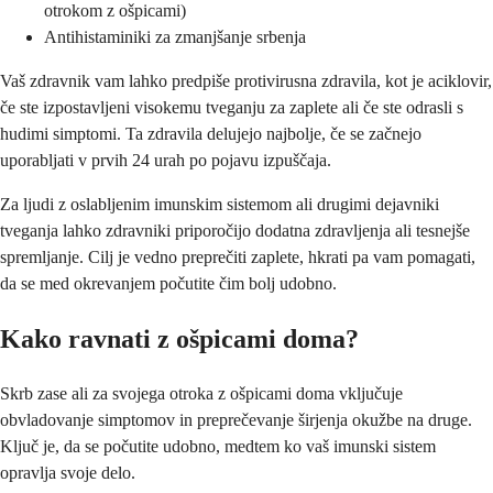
otrokom z ošpicami)
Antihistaminiki za zmanjšanje srbenja
Vaš zdravnik vam lahko predpiše protivirusna zdravila, kot je aciklovir,
če ste izpostavljeni visokemu tveganju za zaplete ali če ste odrasli s
hudimi simptomi. Ta zdravila delujejo najbolje, če se začnejo
uporabljati v prvih 24 urah po pojavu izpuščaja.
Za ljudi z oslabljenim imunskim sistemom ali drugimi dejavniki
tveganja lahko zdravniki priporočijo dodatna zdravljenja ali tesnejše
spremljanje. Cilj je vedno preprečiti zaplete, hkrati pa vam pomagati,
da se med okrevanjem počutite čim bolj udobno.
Kako ravnati z ošpicami doma?
Skrb zase ali za svojega otroka z ošpicami doma vključuje
obvladovanje simptomov in preprečevanje širjenja okužbe na druge.
Ključ je, da se počutite udobno, medtem ko vaš imunski sistem
opravlja svoje delo.