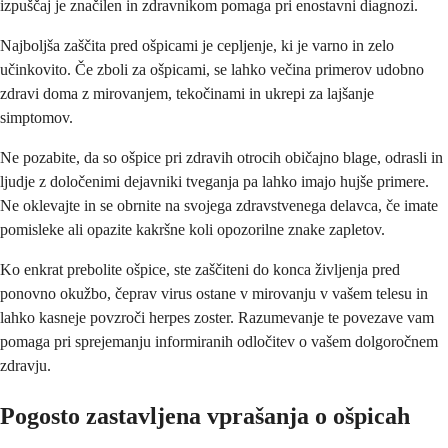
izpuščaj je značilen in zdravnikom pomaga pri enostavni diagnozi.
Najboljša zaščita pred ošpicami je cepljenje, ki je varno in zelo
učinkovito. Če zboli za ošpicami, se lahko večina primerov udobno
zdravi doma z mirovanjem, tekočinami in ukrepi za lajšanje
simptomov.
Ne pozabite, da so ošpice pri zdravih otrocih običajno blage, odrasli in
ljudje z določenimi dejavniki tveganja pa lahko imajo hujše primere.
Ne oklevajte in se obrnite na svojega zdravstvenega delavca, če imate
pomisleke ali opazite kakršne koli opozorilne znake zapletov.
Ko enkrat prebolite ošpice, ste zaščiteni do konca življenja pred
ponovno okužbo, čeprav virus ostane v mirovanju v vašem telesu in
lahko kasneje povzroči herpes zoster. Razumevanje te povezave vam
pomaga pri sprejemanju informiranih odločitev o vašem dolgoročnem
zdravju.
Pogosto zastavljena vprašanja o ošpicah