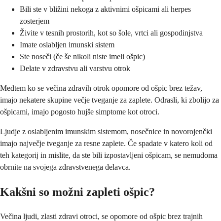
Bili ste v bližini nekoga z aktivnimi ošpicami ali herpes
zosterjem
Živite v tesnih prostorih, kot so šole, vrtci ali gospodinjstva
Imate oslabljen imunski sistem
Ste noseči (če še nikoli niste imeli ošpic)
Delate v zdravstvu ali varstvu otrok
Medtem ko se večina zdravih otrok opomore od ošpic brez težav,
imajo nekatere skupine večje tveganje za zaplete. Odrasli, ki zbolijo za
ošpicami, imajo pogosto hujše simptome kot otroci.
Ljudje z oslabljenim imunskim sistemom, nosečnice in novorojenčki
imajo največje tveganje za resne zaplete. Če spadate v katero koli od
teh kategorij in mislite, da ste bili izpostavljeni ošpicam, se nemudoma
obrnite na svojega zdravstvenega delavca.
Kakšni so možni zapleti ošpic?
Večina ljudi, zlasti zdravi otroci, se opomore od ošpic brez trajnih