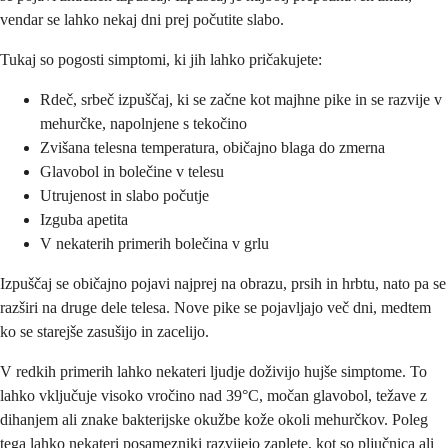
vendar se lahko nekaj dni prej počutite slabo.
Tukaj so pogosti simptomi, ki jih lahko pričakujete:
Rdeč, srbeč izpuščaj, ki se začne kot majhne pike in se razvije v
mehurčke, napolnjene s tekočino
Zvišana telesna temperatura, običajno blaga do zmerna
Glavobol in bolečine v telesu
Utrujenost in slabo počutje
Izguba apetita
V nekaterih primerih bolečina v grlu
Izpuščaj se običajno pojavi najprej na obrazu, prsih in hrbtu, nato pa se
razširi na druge dele telesa. Nove pike se pojavljajo več dni, medtem
ko se starejše zasušijo in zacelijo.
V redkih primerih lahko nekateri ljudje doživijo hujše simptome. To
lahko vključuje visoko vročino nad 39°C, močan glavobol, težave z
dihanjem ali znake bakterijske okužbe kože okoli mehurčkov. Poleg
tega lahko nekateri posamezniki razvijejo zaplete, kot so pljučnica ali