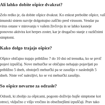
Ali lahko dobite ošpice dvakrat?
Zelo redko je, da dobite ošpice dvakrat. Ko enkrat prebolite ošpice, vaš
imunski sistem razvije dolgotrajno zaščito pred virusom. Vendar pa
virus ostane v mirovanju v vašem živčevju in se lahko kasneje
ponovno aktivira kot herpes zoster, kar je drugačno stanje z različnimi
simptomi.
Kako dolgo trajajo ošpice?
Ošpice običajno trajajo približno 7 do 10 dni od trenutka, ko se prvič
pojavi izpuščaj. Nove mehurčke se običajno nehajajo pojavljati po
približno 5 dneh, obstoječi mehurčki pa se zasušijo v naslednjih 5
dneh. Niste več nalezljivi, ko se vsi mehurčki zasušijo.
So ošpice nevarne za odrasle?
Odrasli, ki zbolijo za ošpicami, pogosto doživijo hujše simptome kot
otroci, vključno z višjo vročino in obsežnejšimi izpuščaji. Prav tako