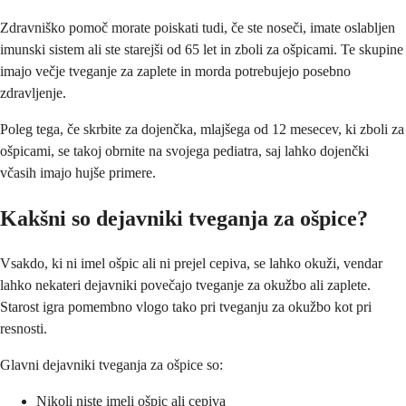
Zdravniško pomoč morate poiskati tudi, če ste noseči, imate oslabljen
imunski sistem ali ste starejši od 65 let in zboli za ošpicami. Te skupine
imajo večje tveganje za zaplete in morda potrebujejo posebno
zdravljenje.
Poleg tega, če skrbite za dojenčka, mlajšega od 12 mesecev, ki zboli za
ošpicami, se takoj obrnite na svojega pediatra, saj lahko dojenčki
včasih imajo hujše primere.
Kakšni so dejavniki tveganja za ošpice?
Vsakdo, ki ni imel ošpic ali ni prejel cepiva, se lahko okuži, vendar
lahko nekateri dejavniki povečajo tveganje za okužbo ali zaplete.
Starost igra pomembno vlogo tako pri tveganju za okužbo kot pri
resnosti.
Glavni dejavniki tveganja za ošpice so:
Nikoli niste imeli ošpic ali cepiva