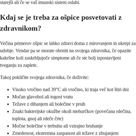
starejši ali če se vaš imunski sistem oslabi.
Kdaj se je treba za ošpice posvetovati z
zdravnikom?
Večina primerov ošpic se lahko zdravi doma z mirovanjem in ukrepi za
udobje. Vendar pa se morate obrniti na svojega zdravnika, če opazite
kakršne koli zaskrbljujoče simptome ali če ste bolj izpostavljeni
tveganju za zaplete.
Takoj pokličite svojega zdravnika, če doživite:
Visoko vročino nad 39°C ali vročino, ki traja več kot štiri dni
Močan glavobol ali togost vratu
Težave z dihanjem ali bolečine v prsih
Znaki bakterijske okužbe okoli mehurčkov (povečana rdečina,
toplota, gnoj ali rdeče črte)
Močne bolečine v trebuhu ali vztrajno bruhanje
Zmedenost, ekstremna zaspanost ali težave z zbujanjem