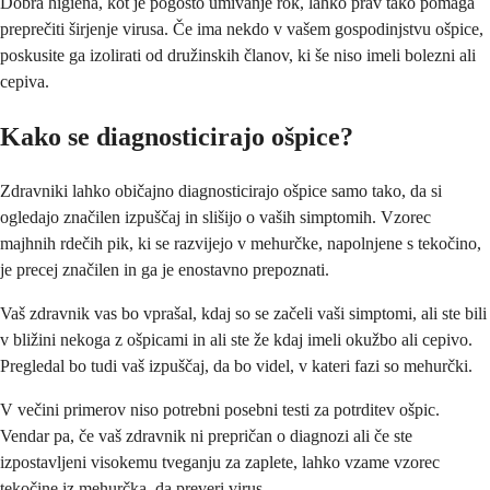
Dobra higiena, kot je pogosto umivanje rok, lahko prav tako pomaga
preprečiti širjenje virusa. Če ima nekdo v vašem gospodinjstvu ošpice,
poskusite ga izolirati od družinskih članov, ki še niso imeli bolezni ali
cepiva.
Kako se diagnosticirajo ošpice?
Zdravniki lahko običajno diagnosticirajo ošpice samo tako, da si
ogledajo značilen izpuščaj in slišijo o vaših simptomih. Vzorec
majhnih rdečih pik, ki se razvijejo v mehurčke, napolnjene s tekočino,
je precej značilen in ga je enostavno prepoznati.
Vaš zdravnik vas bo vprašal, kdaj so se začeli vaši simptomi, ali ste bili
v bližini nekoga z ošpicami in ali ste že kdaj imeli okužbo ali cepivo.
Pregledal bo tudi vaš izpuščaj, da bo videl, v kateri fazi so mehurčki.
V večini primerov niso potrebni posebni testi za potrditev ošpic.
Vendar pa, če vaš zdravnik ni prepričan o diagnozi ali če ste
izpostavljeni visokemu tveganju za zaplete, lahko vzame vzorec
tekočine iz mehurčka, da preveri virus.