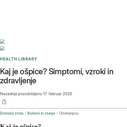
Benchmarks
Stories
FAQ
Sign up / Log in
HEALTH LIBRARY
Kaj je ošpice? Simptomi, vzroki in
zdravljenje
Nazadnje posodobljeno
17. februar 2025
Domača stran
Bolezni in stanja
Chickenpox
Kaj je ošpice?