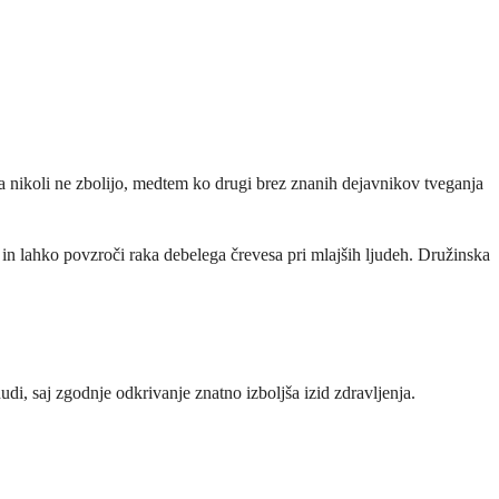
a nikoli ne zbolijo, medtem ko drugi brez znanih dejavnikov tveganja
in lahko povzroči raka debelega črevesa pri mlajših ljudeh. Družinska
di, saj zgodnje odkrivanje znatno izboljša izid zdravljenja.