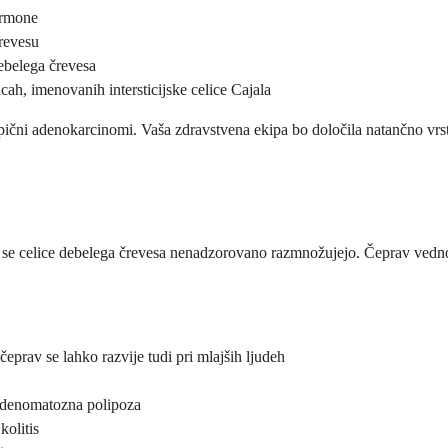
hormone
revesu
debelega črevesa
icah, imenovanih intersticijske celice Cajala
tipični adenokarcinomi. Vaša zdravstvena ekipa bo določila natančno vr
se celice debelega črevesa nenadzorovano razmnožujejo. Čeprav vedno 
 čeprav se lahko razvije tudi pri mlajših ljudeh
 adenomatozna polipoza
kolitis