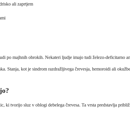
drisko ali zaprtjem
nami
tudi po majhnih obrokih. Nekateri ljudje imajo tudi železo-deficitarno 
ka. Stanja, kot je sindrom razdražljivega črevesja, hemoroidi ali okuž
jo?
c, ki tvorijo sluz v oblogi debelega črevesa. Ta vrsta predstavlja pribl