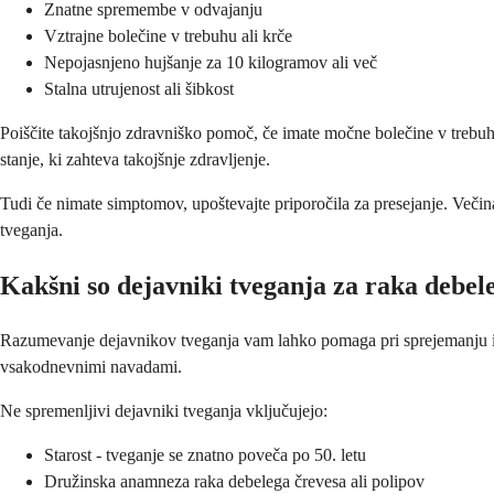
Znatne spremembe v odvajanju
Vztrajne bolečine v trebuhu ali krče
Nepojasnjeno hujšanje za 10 kilogramov ali več
Stalna utrujenost ali šibkost
Poiščite takojšnjo zdravniško pomoč, če imate močne bolečine v trebuhu
stanje, ki zahteva takojšnje zdravljenje.
Tudi če nimate simptomov, upoštevajte priporočila za presejanje. Večina
tveganja.
Kakšni so dejavniki tveganja za raka debel
Razumevanje dejavnikov tveganja vam lahko pomaga pri sprejemanju info
vsakodnevnimi navadami.
Ne spremenljivi dejavniki tveganja vključujejo:
Starost - tveganje se znatno poveča po 50. letu
Družinska anamneza raka debelega črevesa ali polipov