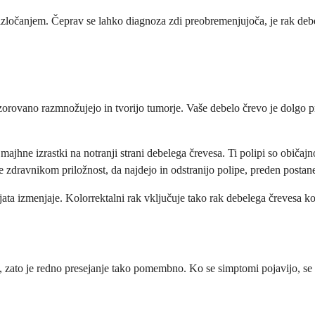
 izločanjem. Čeprav se lahko diagnoza zdi preobremenjujoča, je rak debe
orovano razmnožujejo in tvorijo tumorje. Vaše debelo črevo je dolgo pr
majhne izrastki na notranji strani debelega črevesa. Ti polipi so običa
 zdravnikom priložnost, da najdejo in odstranijo polipe, preden postan
ata izmenjaje. Kolorrektalni rak vključuje tako rak debelega črevesa kot
ato je redno presejanje tako pomembno. Ko se simptomi pojavijo, se lah