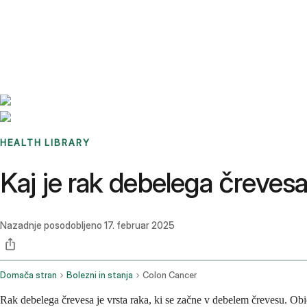
Benchmarks
Stories
FAQ
Sign up / Log in
HEALTH LIBRARY
Kaj je rak debelega črevesa
Nazadnje posodobljeno
17. februar 2025
Domača stran
Bolezni in stanja
Colon Cancer
Rak debelega črevesa je vrsta raka, ki se začne v debelem črevesu. Obi