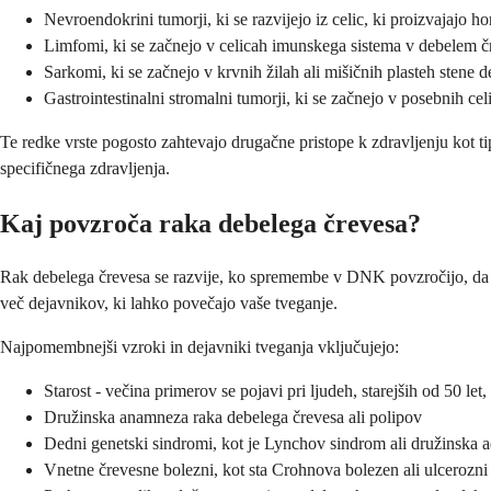
Nevroendokrini tumorji, ki se razvijejo iz celic, ki proizvajajo 
Limfomi, ki se začnejo v celicah imunskega sistema v debelem č
Sarkomi, ki se začnejo v krvnih žilah ali mišičnih plasteh stene 
Gastrointestinalni stromalni tumorji, ki se začnejo v posebnih cel
Te redke vrste pogosto zahtevajo drugačne pristope k zdravljenju kot 
specifičnega zdravljenja.
Kaj povzroča raka debelega črevesa?
Rak debelega črevesa se razvije, ko spremembe v DNK povzročijo, da 
več dejavnikov, ki lahko povečajo vaše tveganje.
Najpomembnejši vzroki in dejavniki tveganja vključujejo:
Starost - večina primerov se pojavi pri ljudeh, starejših od 50 let,
Družinska anamneza raka debelega črevesa ali polipov
Dedni genetski sindromi, kot je Lynchov sindrom ali družinska
Vnetne črevesne bolezni, kot sta Crohnova bolezen ali ulcerozni 