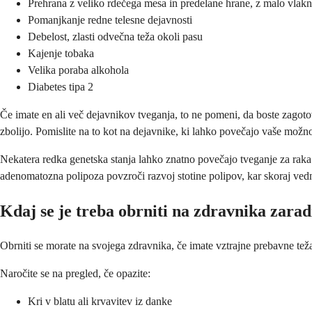
Prehrana z veliko rdečega mesa in predelane hrane, z malo vlakn
Pomanjkanje redne telesne dejavnosti
Debelost, zlasti odvečna teža okoli pasu
Kajenje tobaka
Velika poraba alkohola
Diabetes tipa 2
Če imate en ali več dejavnikov tveganja, to ne pomeni, da boste zagoto
zbolijo. Pomislite na to kot na dejavnike, ki lahko povečajo vaše možno
Nekatera redka genetska stanja lahko znatno povečajo tveganje za raka
adenomatozna polipoza povzroči razvoj stotine polipov, kar skoraj vedn
Kdaj se je treba obrniti na zdravnika zara
Obrniti se morate na svojega zdravnika, če imate vztrajne prebavne težav
Naročite se na pregled, če opazite:
Kri v blatu ali krvavitev iz danke