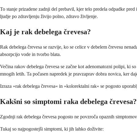
To stanje prizadene zadnji del prebavil, kjer telo predela odpadke pred
ljudje po zdravljenju živijo polno, zdravo življenje.
Kaj je rak debelega črevesa?
Rak debelega črevesa se razvije, ko se celice v debelem črevesu nenadz
absorpcijo vode in tvorbo blata.
Večina rakov debelega črevesa se začne kot adenomatozni polipi, ki so 
mnogih letih. Ta počasen napredek je pravzaprav dobra novica, ker daje
Izraza »rak debelega črevesa« in »kolorektalni rak« se pogosto uporablj
Kakšni so simptomi raka debelega črevesa?
Zgodnji rak debelega črevesa pogosto ne povzroča opaznih simptomov, z
Tukaj so najpogostejši simptomi, ki jih lahko doživite: