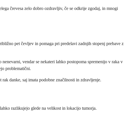
lega črevesa zelo dobro ozdravljiv, če se odkrije zgodaj, in mnogi
ibližno pet čevljev in pomaga pri predelavi zadnjih stopenj prebave z
jno nenevarni, vendar se nekateri lahko postopoma spremenijo v raka v
ejo problematični.
 rak danke, saj imata podobne značilnosti in zdravljenje.
ko razlikujejo glede na velikost in lokacijo tumorja.