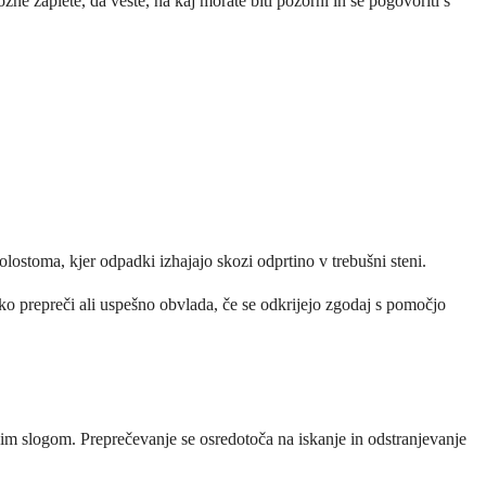
ne zaplete, da veste, na kaj morate biti pozorni in se pogovoriti s
olostoma, kjer odpadki izhajajo skozi odprtino v trebušni steni.
ko prepreči ali uspešno obvlada, če se odkrijejo zgodaj s pomočjo
im slogom. Preprečevanje se osredotoča na iskanje in odstranjevanje