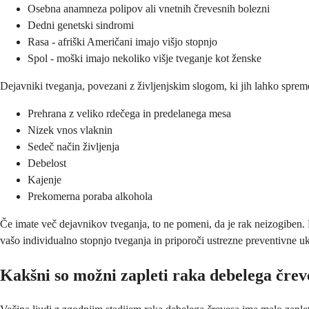
Osebna anamneza polipov ali vnetnih črevesnih bolezni
Dedni genetski sindromi
Rasa - afriški Američani imajo višjo stopnjo
Spol - moški imajo nekoliko višje tveganje kot ženske
Dejavniki tveganja, povezani z življenjskim slogom, ki jih lahko sprem
Prehrana z veliko rdečega in predelanega mesa
Nizek vnos vlaknin
Sedeč način življenja
Debelost
Kajenje
Prekomerna poraba alkohola
Če imate več dejavnikov tveganja, to ne pomeni, da je rak neizogiben
vašo individualno stopnjo tveganja in priporoči ustrezne preventivne u
Kakšni so možni zapleti raka debelega črev