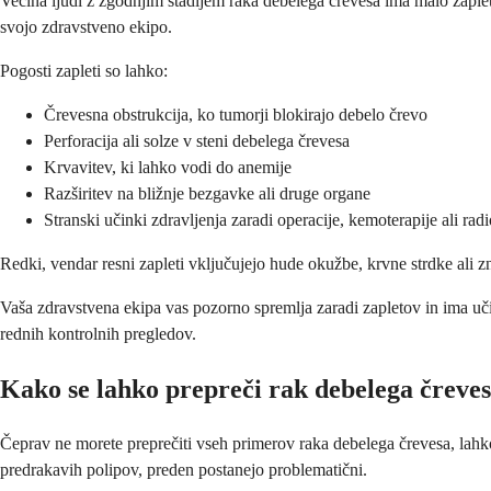
Večina ljudi z zgodnjim stadijem raka debelega črevesa ima malo zapleto
svojo zdravstveno ekipo.
Pogosti zapleti so lahko:
Črevesna obstrukcija, ko tumorji blokirajo debelo črevo
Perforacija ali solze v steni debelega črevesa
Krvavitev, ki lahko vodi do anemije
Razširitev na bližnje bezgavke ali druge organe
Stranski učinki zdravljenja zaradi operacije, kemoterapije ali radi
Redki, vendar resni zapleti vključujejo hude okužbe, krvne strdke ali zn
Vaša zdravstvena ekipa vas pozorno spremlja zaradi zapletov in ima uči
rednih kontrolnih pregledov.
Kako se lahko prepreči rak debelega čreve
Čeprav ne morete preprečiti vseh primerov raka debelega črevesa, lahk
predrakavih polipov, preden postanejo problematični.