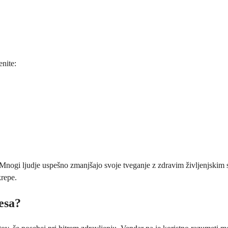
enite:
. Mnogi ljudje uspešno zmanjšajo svoje tveganje z zdravim življenjski
krepe.
esa?