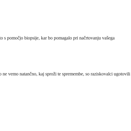
sto s pomočjo biopsije, kar bo pomagalo pri načrtovanju vašega
ne vemo natančno, kaj sproži te spremembe, so raziskovalci ugotovili