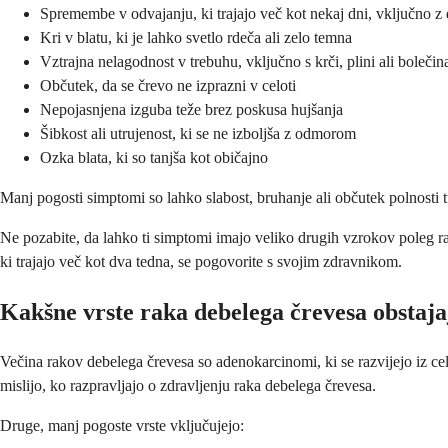
Spremembe v odvajanju, ki trajajo več kot nekaj dni, vključno z 
Kri v blatu, ki je lahko svetlo rdeča ali zelo temna
Vztrajna nelagodnost v trebuhu, vključno s krči, plini ali boleči
Občutek, da se črevo ne izprazni v celoti
Nepojasnjena izguba teže brez poskusa hujšanja
Šibkost ali utrujenost, ki se ne izboljša z odmorom
Ozka blata, ki so tanjša kot običajno
Manj pogosti simptomi so lahko slabost, bruhanje ali občutek polnosti 
Ne pozabite, da lahko ti simptomi imajo veliko drugih vzrokov poleg ra
ki trajajo več kot dva tedna, se pogovorite s svojim zdravnikom.
Kakšne vrste raka debelega črevesa obstaja
Večina rakov debelega črevesa so adenokarcinomi, ki se razvijejo iz celi
mislijo, ko razpravljajo o zdravljenju raka debelega črevesa.
Druge, manj pogoste vrste vključujejo: