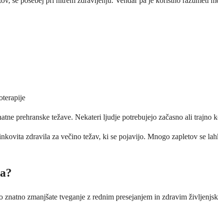
v, še posebej pri hitrem zdravljenju. Vendar pa je koristno razumeti mož
oterapije
atne prehranske težave. Nekateri ljudje potrebujejo začasno ali trajno k
nkovita zdravila za večino težav, ki se pojavijo. Mnogo zapletov se lah
sa?
o znatno zmanjšate tveganje z rednim presejanjem in zdravim življenjsk