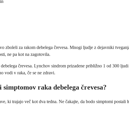
in
vo zboleli za rakom debelega črevesa. Mnogi ljudje z dejavniki tveganj
sti, ne pa kot na zagotovila.
 debelega črevesa. Lynchov sindrom prizadene približno 1 od 300 ljudi 
o vodi v raka, če se ne zdravi.
di simptomov raka debelega črevesa?
e, ki trajajo več kot dva tedna. Ne čakajte, da bodo simptomi postali hu