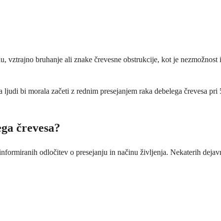
, vztrajno bruhanje ali znake črevesne obstrukcije, kot je nezmožnost 
 ljudi bi morala začeti z rednim presejanjem raka debelega črevesa pri 
ega črevesa?
rmiranih odločitev o presejanju in načinu življenja. Nekaterih dejavn