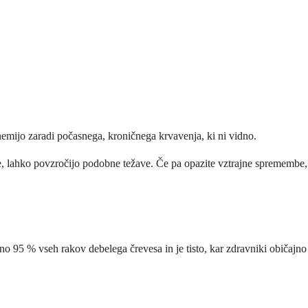
anemijo zaradi počasnega, kroničnega krvavenja, ki ni vidno.
be, lahko povzročijo podobne težave. Če pa opazite vztrajne spremembe,
ižno 95 % vseh rakov debelega črevesa in je tisto, kar zdravniki običajno