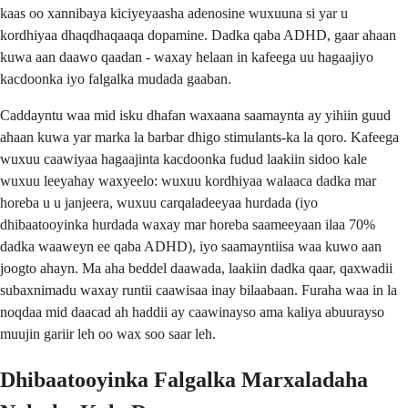
kaas oo xannibaya kiciyeyaasha adenosine wuxuuna si yar u
kordhiyaa dhaqdhaqaaqa dopamine. Dadka qaba ADHD, gaar ahaan
kuwa aan daawo qaadan - waxay helaan in kafeega uu hagaajiyo
kacdoonka iyo falgalka mudada gaaban.
Caddayntu waa mid isku dhafan waxaana saamaynta ay yihiin guud
ahaan kuwa yar marka la barbar dhigo stimulants-ka la qoro. Kafeega
wuxuu caawiyaa hagaajinta kacdoonka fudud laakiin sidoo kale
wuxuu leeyahay waxyeelo: wuxuu kordhiyaa walaaca dadka mar
horeba u u janjeera, wuxuu carqaladeeyaa hurdada (iyo
dhibaatooyinka hurdada waxay mar horeba saameeyaan ilaa 70%
dadka waaweyn ee qaba ADHD), iyo saamayntiisa waa kuwo aan
joogto ahayn. Ma aha beddel daawada, laakiin dadka qaar, qaxwadii
subaxnimadu waxay runtii caawisaa inay bilaabaan. Furaha waa in la
noqdaa mid daacad ah haddii ay caawinayso ama kaliya abuurayso
muujin gariir leh oo wax soo saar leh.
Dhibaatooyinka Falgalka Marxaladaha