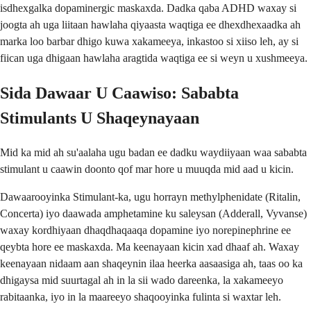
isdhexgalka dopaminergic maskaxda. Dadka qaba ADHD waxay si
joogta ah uga liitaan hawlaha qiyaasta waqtiga ee dhexdhexaadka ah
marka loo barbar dhigo kuwa xakameeya, inkastoo si xiiso leh, ay si
fiican uga dhigaan hawlaha aragtida waqtiga ee si weyn u xushmeeya.
Sida Dawaar U Caawiso: Sababta
Stimulants U Shaqeynayaan
Mid ka mid ah su'aalaha ugu badan ee dadku waydiiyaan waa sababta
stimulant u caawin doonto qof mar hore u muuqda mid aad u kicin.
Dawaarooyinka Stimulant-ka, ugu horrayn methylphenidate (Ritalin,
Concerta) iyo daawada amphetamine ku saleysan (Adderall, Vyvanse)
waxay kordhiyaan dhaqdhaqaaqa dopamine iyo norepinephrine ee
qeybta hore ee maskaxda. Ma keenayaan kicin xad dhaaf ah. Waxay
keenayaan nidaam aan shaqeynin ilaa heerka aasaasiga ah, taas oo ka
dhigaysa mid suurtagal ah in la sii wado dareenka, la xakameeyo
rabitaanka, iyo in la maareeyo shaqooyinka fulinta si waxtar leh.