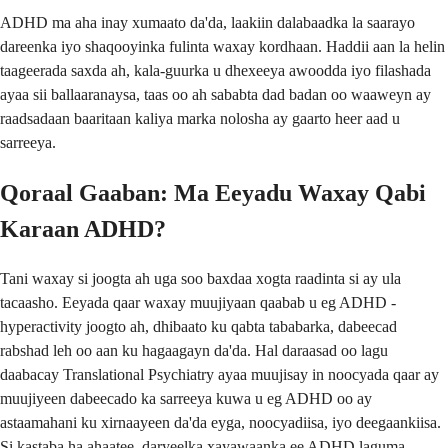
ADHD ma aha inay xumaato da'da, laakiin dalabaadka la saarayo
dareenka iyo shaqooyinka fulinta waxay kordhaan. Haddii aan la helin
taageerada saxda ah, kala-guurka u dhexeeya awoodda iyo filashada
ayaa sii ballaaranaysa, taas oo ah sababta dad badan oo waaweyn ay
raadsadaan baaritaan kaliya marka nolosha ay gaarto heer aad u
sarreeya.
Qoraal Gaaban: Ma Eeyadu Waxay Qabi
Karaan ADHD?
Tani waxay si joogta ah uga soo baxdaa xogta raadinta si ay ula
tacaasho. Eeyada qaar waxay muujiyaan qaabab u eg ADHD -
hyperactivity joogto ah, dhibaato ku qabta tababarka, dabeecad
rabshad leh oo aan ku hagaagayn da'da. Hal daraasad oo lagu
daabacay Translational Psychiatry ayaa muujisay in noocyada qaar ay
muujiyeen dabeecado ka sarreeya kuwa u eg ADHD oo ay
astaamahani ku xirnaayeen da'da eyga, noocyadiisa, iyo deegaankiisa.
Si kastaba ha ahaatee, daryeelka xayawaanka ee ADHD laguma