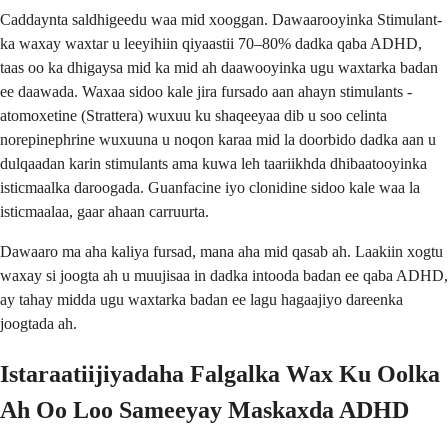
Caddaynta saldhigeedu waa mid xooggan. Dawaarooyinka Stimulant-
ka waxay waxtar u leeyihiin qiyaastii 70–80% dadka qaba ADHD,
taas oo ka dhigaysa mid ka mid ah daawooyinka ugu waxtarka badan
ee daawada. Waxaa sidoo kale jira fursado aan ahayn stimulants -
atomoxetine (Strattera) wuxuu ku shaqeeyaa dib u soo celinta
norepinephrine wuxuuna u noqon karaa mid la doorbido dadka aan u
dulqaadan karin stimulants ama kuwa leh taariikhda dhibaatooyinka
isticmaalka daroogada. Guanfacine iyo clonidine sidoo kale waa la
isticmaalaa, gaar ahaan carruurta.
Dawaaro ma aha kaliya fursad, mana aha mid qasab ah. Laakiin xogtu
waxay si joogta ah u muujisaa in dadka intooda badan ee qaba ADHD,
ay tahay midda ugu waxtarka badan ee lagu hagaajiyo dareenka
joogtada ah.
Istaraatiijiyadaha Falgalka Wax Ku Oolka
Ah Oo Loo Sameeyay Maskaxda ADHD