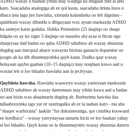
ADHD waxay u baahan yihiin inay waqtiga ka dhigaan mid la arki
karo. Saacadaha analogiga ah ee qol kasta, saacadaha tirinta hoos u
dhaca inta lagu jiro hawlaha, xirmada kalandarka oo leh digniino -
qalabkani waxay dibadda u dhigayaan wax aysan maskaxda ADHD
ka sameyn karin gudaha. Habka Pomodoro (25 daqiiqo oo shaqo
falgala oo ay ku xigto 5 daqiiqo oo nasasho ah) ayaa si fiican ugu
shaqeysaa dad badan oo qaba ADHD sababtoo ah waxay abuurtaa
degdeg aan macquul ahayn waxayna bixisaa garaacis dopamine oo
joogto ah ka dib dhammaystirka qayb kasta. Dadka qaar waxay
helayaan qaybo gaaban (10–15 daqiiqo) inay noqdaan kuwo aad u
waxtar leh si loo bilaabo hawlaha aan la jecleysan.
Qaybinta hawsha.
Hawlaha waaweyn waxay yareeyaan maskaxda
ADHD sababtoo ah waxay dareemaan inay yihiin kuwa aad u badan
oo aan bixin wax abaalmarin degdeg ah. Burburinta hawsha ilaa
tallaabooyinka ugu yar ee suurtogalka ah ee la taaban karo - ma aha
"shaqee warbixinta" laakiin "fur dukumeentiga, qor cutubka koowaad
ee hordhaca" - waxay yareynaysaa tamarta kicin ee loo baahan yahay
si loo bilaabo. Qayb kasta oo la dhammaystiro waxay abuurtaa dareen