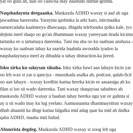
yar oo guul ah, taas oo caawisa inay ilaashato dardar-gelinta.
Naqshadaynta deegaanka.
Maskaxda ADHD waxay si aad ah uga
jawaabtaa hareeraha. Yaraynta qashinka la arki karo, isticmaalka
sameecadaha kaalmeeya dhawaaqa, dhigida telefoonka qolka kale, iyo
dejinta meel shaqo oo go'an dhammaan waxay yareeyaan tirada kicinta
tartanka ee u tartamaya dareenka. Tani ma aha oo ku saabsan anshaxa -
waxay ku saabsan tahay ka saarida baahida awoodda iyadoo la
naqshadaynaya meel ay dibadda u tahay distraction-ka jireed.
Isku xirka ku salaysan xiisaha.
Isku xirka hawl aan lahayn kicin yar
oo leh wax si yar u qanciya - muusikada asalka ah, podcast, qalab-ficil
oo aan lahayn - waxay kordhin kartaa heerka kicin ee aasaasiga ah ku
filan si loo sii wado dareenka. Tani waxay shaqaysaa sababtoo ah
maskaxda ADHD waxay u baahan tahay heerka ugu yar ee galinta si
ay u sii wado inay ku lug yeelato. Aamusnaanta dhammaystiran waxay
dhab ahaantii ka dhigi kartaa falgalka mid adag qaar ka mid ah dadka
qaba ADHD, maaha mid fudud.
Abuurista degdeg.
Maskaxda ADHD waxay si xoog leh uga