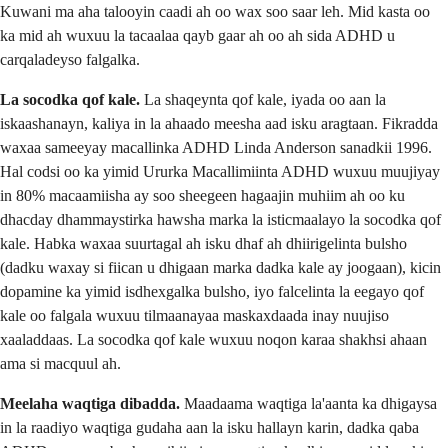
Kuwani ma aha talooyin caadi ah oo wax soo saar leh. Mid kasta oo
ka mid ah wuxuu la tacaalaa qayb gaar ah oo ah sida ADHD u
carqaladeyso falgalka.
La socodka qof kale.
La shaqeynta qof kale, iyada oo aan la
iskaashanayn, kaliya in la ahaado meesha aad isku aragtaan. Fikradda
waxaa sameeyay macallinka ADHD Linda Anderson sanadkii 1996.
Hal codsi oo ka yimid Ururka Macallimiinta ADHD wuxuu muujiyay
in 80% macaamiisha ay soo sheegeen hagaajin muhiim ah oo ku
dhacday dhammaystirka hawsha marka la isticmaalayo la socodka qof
kale. Habka waxaa suurtagal ah isku dhaf ah dhiirigelinta bulsho
(dadku waxay si fiican u dhigaan marka dadka kale ay joogaan), kicin
dopamine ka yimid isdhexgalka bulsho, iyo falcelinta la eegayo qof
kale oo falgala wuxuu tilmaanayaa maskaxdaada inay nuujiso
xaaladdaas. La socodka qof kale wuxuu noqon karaa shakhsi ahaan
ama si macquul ah.
Meelaha waqtiga dibadda.
Maadaama waqtiga la'aanta ka dhigaysa
in la raadiyo waqtiga gudaha aan la isku hallayn karin, dadka qaba