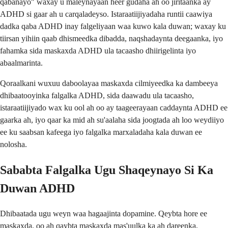
qabanayo" waxay u maleynayaan heer gudaha ah oo jiritaanka ay
ADHD si gaar ah u carqaladeyso. Istaraatiijiyadaha runtii caawiya
dadka qaba ADHD inay falgeliyaan waa kuwo kala duwan; waxay ku
tiirsan yihiin qaab dhismeedka dibadda, naqshadaynta deegaanka, iyo
fahamka sida maskaxda ADHD ula tacaasho dhiirigelinta iyo
abaalmarinta.
Qoraalkani wuxuu daboolayaa maskaxda cilmiyeedka ka dambeeya
dhibaatooyinka falgalka ADHD, sida daawadu ula tacaasho,
istaraatiijiyado wax ku ool ah oo ay taageerayaan caddaynta ADHD ee
gaarka ah, iyo qaar ka mid ah su'aalaha sida joogtada ah loo weydiiyo
ee ku saabsan kafeega iyo falgalka marxaladaha kala duwan ee
nolosha.
Sababta Falgalka Ugu Shaqeynayo Si Ka
Duwan ADHD
Dhibaatada ugu weyn waa hagaajinta dopamine. Qeybta hore ee
maskaxda, oo ah qaybta maskaxda mas'uulka ka ah dareenka,