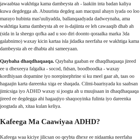
jawaabtaa wakhtiga kama dambeysta ah - laakiin inta badan kaliya
kuwa degdegga ah. Abuurista degdeg aan macquul ahayn iyada oo loo
marayo hubinta mas'uuliyadda, ballanqaadyada dadweynaha, ama
wakhtiga kama dambeysta ah ee is-dajiinta ee leh cawaaqib dhab ah
(sida in la sheego qofka aad u soo diri doonto qoraalka marka 3da
galabnimo) waxay kicin kartaa isla jidadka neerfaha ee wakhtiga kama
dambeysta ah ee dhabta ahi sameeyaan.
Qaybaha dhaqdhaqaaqa.
Qaybaha gaaban ee dhaqdhaqaaqa jireed
ee u dhexeeya falgalka - socod, fidsan, boodboodka - waxay
kordhiyaan dopamine iyo norepinephrine si ku meel gaar ah, taas oo
hagaajin karta dareenka xiga ee shaqada. Cilmi-baarisyada ku saabsan
jimicsiga iyo ADHD waxay si joogta ah u muujisaan in dhaqdhaqaaqa
jireed ee degdegga ahi hagaajiyo shaqooyinka fulinta iyo dareenka
joogtada ah, xitaa kulan keliya.
Kafeega Ma Caawiyaa ADHD?
Kafeega waa kiciye jilicsan oo qeybta dhexe ee nidaamka neerfaha