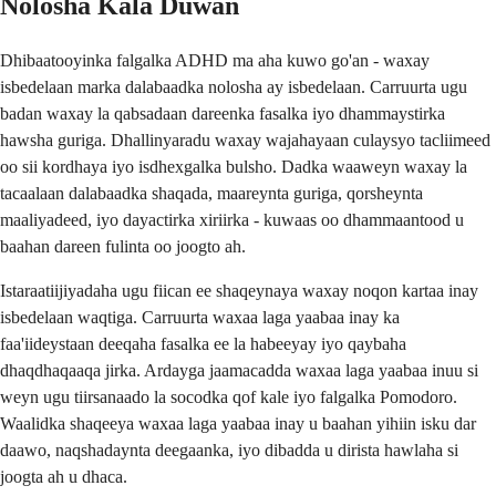
Nolosha Kala Duwan
Dhibaatooyinka falgalka ADHD ma aha kuwo go'an - waxay
isbedelaan marka dalabaadka nolosha ay isbedelaan. Carruurta ugu
badan waxay la qabsadaan dareenka fasalka iyo dhammaystirka
hawsha guriga. Dhallinyaradu waxay wajahayaan culaysyo tacliimeed
oo sii kordhaya iyo isdhexgalka bulsho. Dadka waaweyn waxay la
tacaalaan dalabaadka shaqada, maareynta guriga, qorsheynta
maaliyadeed, iyo dayactirka xiriirka - kuwaas oo dhammaantood u
baahan dareen fulinta oo joogto ah.
Istaraatiijiyadaha ugu fiican ee shaqeynaya waxay noqon kartaa inay
isbedelaan waqtiga. Carruurta waxaa laga yaabaa inay ka
faa'iideystaan ​​deeqaha fasalka ee la habeeyay iyo qaybaha
dhaqdhaqaaqa jirka. Ardayga jaamacadda waxaa laga yaabaa inuu si
weyn ugu tiirsanaado la socodka qof kale iyo falgalka Pomodoro.
Waalidka shaqeeya waxaa laga yaabaa inay u baahan yihiin isku dar
daawo, naqshadaynta deegaanka, iyo dibadda u dirista hawlaha si
joogta ah u dhaca.