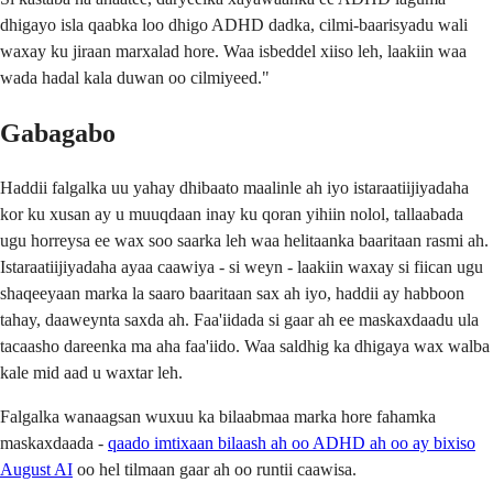
dhigayo isla qaabka loo dhigo ADHD dadka, cilmi-baarisyadu wali
waxay ku jiraan marxalad hore. Waa isbeddel xiiso leh, laakiin waa
wada hadal kala duwan oo cilmiyeed."
Gabagabo
Haddii falgalka uu yahay dhibaato maalinle ah iyo istaraatiijiyadaha
kor ku xusan ay u muuqdaan inay ku qoran yihiin nolol, tallaabada
ugu horreysa ee wax soo saarka leh waa helitaanka baaritaan rasmi ah.
Istaraatiijiyadaha ayaa caawiya - si weyn - laakiin waxay si fiican ugu
shaqeeyaan marka la saaro baaritaan sax ah iyo, haddii ay habboon
tahay, daaweynta saxda ah. Faa'iidada si gaar ah ee maskaxdaadu ula
tacaasho dareenka ma aha faa'iido. Waa saldhig ka dhigaya wax walba
kale mid aad u waxtar leh.
Falgalka wanaagsan wuxuu ka bilaabmaa marka hore fahamka
maskaxdaada -
qaado imtixaan bilaash ah oo ADHD ah oo ay bixiso
August AI
oo hel tilmaan gaar ah oo runtii caawisa.