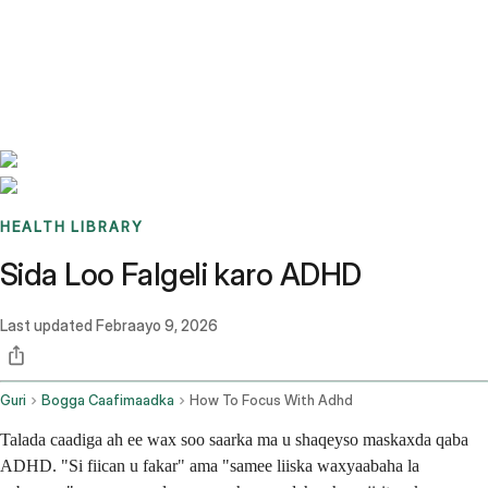
Benchmarks
Stories
FAQ
Sign up / Log in
HEALTH LIBRARY
Sida Loo Falgeli karo ADHD
Last updated
Febraayo 9, 2026
Guri
Bogga Caafimaadka
How To Focus With Adhd
Talada caadiga ah ee wax soo saarka ma u shaqeyso maskaxda qaba
ADHD. "Si fiican u fakar" ama "samee liiska waxyaabaha la