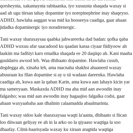
qorsheynta, xakamaynta rabitaanka, iyo xusuusta shaqada waxay si
aad ah ugu tiirsan tahay dopamine iyo norepinephrine inay shaqeyso.
ADHD, hawlaha aaggan waa mid ka hooseeya caadiga, gaar ahaan
jidadka dopaminergic iyo noradrenergic.
Tani waxay sharaxaysaa qaabka jahwareerka dad badan: qofka qaba
ADHD wuxuu afar saacadood ku qaadan karaa ciyaar fiidiyoow ah
laakiin ma fadhiyi karo emailka shaqada ee 20 daqiiqo ah. Kani maaha
guuldarro awood leh. Waa dhibaato dopamine. Hawlaha cusub,
degdegga ah, xiisaha leh, ama macnaha shakhsi ahaaneed waxay
abuuraan ku filan dopamine si ay u sii wadaan dareenka. Hawlaha
caadiga ah, kuwa aan la qaban Karin, ama kuwa aan lahayn kicin yar
ma sameeyaan. Maskaxda ADHD ma aha mid aan awoodin inay
falgasho; waa mid aan awoodin inay hagaajiso falgalka codsi, gaar
ahaan waxyaabaha aan dhalinin calaamadda abaalmarinta.
Tani waxay sidoo kale sharaxaysaa waqti la'aanta, dhibaato si fiican
loo diiwaan geliyay ee ah in la arko oo la qiyaaso waqtiga la soo
dhaafay. Cilmi-baarisyada waxay ku xiraan aragtida waqtiga