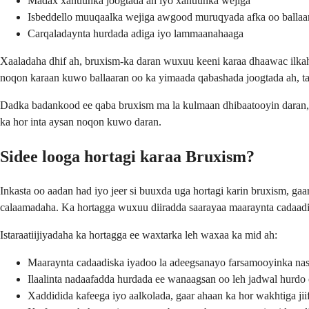
Madax xanuunka joogtada ah iyo xanuunka wejiga
Isbeddello muuqaalka wejiga awgood muruqyada afka oo ballaa
Carqaladaynta hurdada adiga iyo lammaanahaaga
Xaaladaha dhif ah, bruxism-ka daran wuxuu keeni karaa dhaawac ilkah
noqon karaan kuwo ballaaran oo ka yimaada qabashada joogtada ah, t
Dadka badankood ee qaba bruxism ma la kulmaan dhibaatooyin daran,
ka hor inta aysan noqon kuwo daran.
Sidee looga hortagi karaa Bruxism?
Inkasta oo aadan had iyo jeer si buuxda uga hortagi karin bruxism, gaa
calaamadaha. Ka hortagga wuxuu diiradda saarayaa maaraynta cadaadis
Istaraatiijiyadaha ka hortagga ee waxtarka leh waxaa ka mid ah:
Maaraynta cadaadiska iyadoo la adeegsanayo farsamooyinka nas
Ilaalinta nadaafadda hurdada ee wanaagsan oo leh jadwal hurdo 
Xaddidida kafeega iyo aalkolada, gaar ahaan ka hor wakhtiga jii