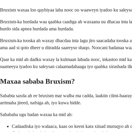
Bruxism waxaa loo qaybiyaa laba nooc oo waaweyn iyadoo ku saleysa
Bruxism-ka hurdada waa qaabka caadiga ah waxaana uu dhacaa inta lag
hurdo sida apnea hurdada ama hurdada.
Bruxism-ka tooska ah waxay dhacdaa inta lagu jiro saacadaha tooska a
ama aad si qoto dheer u diiradda saareyso shaqo. Noocani badanaa waa
Qaar ka mid ah dadku waxay la kulmaan labada nooc, inkastoo mid ka
saameeya iyadoo ku saleysan calaamadahaaga iyo qaabka xirashada il
Maxaa sababa Bruxism?
Sababta saxda ah ee bruxism mar walba ma cadda, laakiin cilmi-baar
arrimaha jireed, nafsiga ah, iyo kuwa hidde.
Sababaha ugu badan waxaa ka mid ah:
Cadaadiska iyo walaaca, kaas oo keeni kara xiisad muruqyo ah 