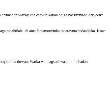
a arrimahan waxay kaa caawin kartaa adiga iyo bixiyaha daryeelka
lkaaga maalinlaha ah ama farsamooyinka maaraynta cadaadiska. Kuwa
atooyin kala duwan. Warka wanaagsani waa in inta badan