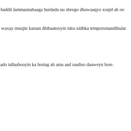
ama haddii lammaanahaaga hurdada uu sheego dhawaaqyo xoqid ah oo
i waxay muujin karaan dhibaatooyin isku-xidhka temporomandibular
do tallaabooyin ka hortag ah ama aad raadiso daaweyn hore.