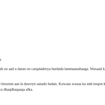
a
h oo aad u daran oo carqaladeeya hurdada lammaanahaaga. Waxaad ka
i bruxism aan la daweyn sanado badan. Kuwaas waxaa ka mid noqon ka
ya dhaqdhaqaaqa afka.