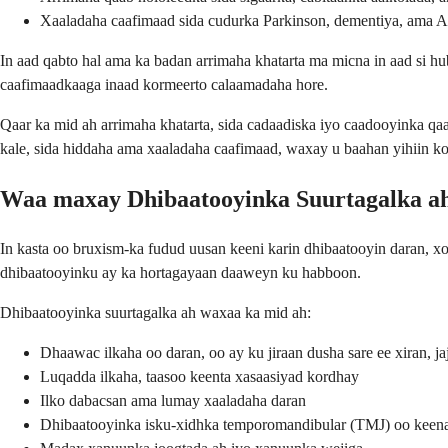
Xaaladaha caafimaad sida cudurka Parkinson, dementiya, am
In aad qabto hal ama ka badan arrimaha khatarta ma micna in aad si h
caafimaadkaaga inaad kormeerto calaamadaha hore.
Qaar ka mid ah arrimaha khatarta, sida cadaadiska iyo caadooyinka q
kale, sida hiddaha ama xaaladaha caafimaad, waxay u baahan yihiin k
Waa maxay Dhibaatooyinka Suurtagalka a
In kasta oo bruxism-ka fudud uusan keeni karin dhibaatooyin daran, x
dhibaatooyinku ay ka hortagayaan daaweyn ku habboon.
Dhibaatooyinka suurtagalka ah waxaa ka mid ah:
Dhaawac ilkaha oo daran, oo ay ku jiraan dusha sare ee xiran, j
Luqadda ilkaha, taasoo keenta xasaasiyad kordhay
Ilko dabacsan ama lumay xaaladaha daran
Dhibaatooyinka isku-xidhka temporomandibular (TMJ) oo keena 