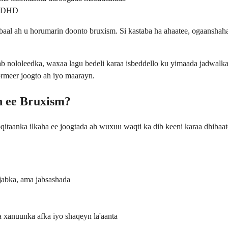
a ADHD
ubaal ah u horumarin doonto bruxism. Si kastaba ha ahaatee, ogaanshah
aab nololeedka, waxaa lagu bedeli karaa isbeddello ku yimaada jadwa
ormeer joogto ah iyo maarayn.
h ee Bruxism?
oqitaanka ilkaha ee joogtada ah wuxuu waqti ka dib keeni karaa dhiba
ajabka, ama jabsashada
xanuunka afka iyo shaqeyn la'aanta