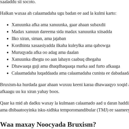
xaaladdu sii socoto.
Halkan waxaa ah calaamadaha ugu badan ee aad la kulmi karto:
Xanuunka afka ama xanuunka, gaar ahaan subaxdii
Madax xanuun dareema sida madax xanuunka xiisadda
Ilko xiran, siman, ama jajaban
Kordhinta xasaasiyadda ilkaha kuleylka ama qabowga
Muruqyada afka oo adag ama daalan
Xanuunka dhegta oo aan lahayn caabuq dhegaha
Dhawaaqa guji ama dhaqdhaqaaqa marka aad furto afkaaga
Calaamadaha luqaddaada ama calaamadaha cunista ee dabadaad
Bruxism-ka hurdada gaar ahaan wuxuu keeni karaa dhawaaqyo xoqid a
afkaagu uu ku xiran yahay boos.
Qaar ka mid ah dadku waxay la kulmaan calaamado aad u daran haddi
ama dhibaatooyinka isku-xidhka temporomandibular (TMJ) ee saamee
Waa maxay Noocyada Bruxism?