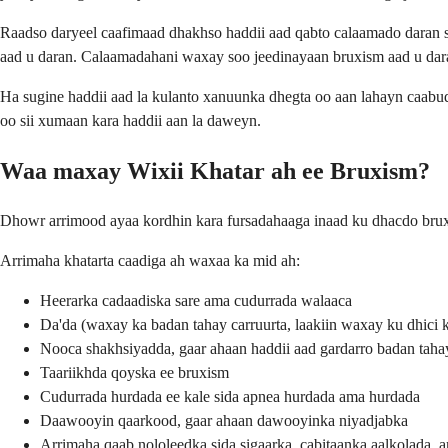
Raadso daryeel caafimaad dhakhso haddii aad qabto calaamado daran 
aad u daran. Calaamadahani waxay soo jeedinayaan bruxism aad u dar
Ha sugine haddii aad la kulanto xanuunka dhegta oo aan lahayn caab
oo sii xumaan kara haddii aan la daweyn.
Waa maxay Wixii Khatar ah ee Bruxism?
Dhowr arrimood ayaa kordhin kara fursadahaaga inaad ku dhacdo brux
Arrimaha khatarta caadiga ah waxaa ka mid ah:
Heerarka cadaadiska sare ama cudurrada walaaca
Da'da (waxay ka badan tahay carruurta, laakiin waxay ku dhici ka
Nooca shakhsiyadda, gaar ahaan haddii aad gardarro badan taha
Taariikhda qoyska ee bruxism
Cudurrada hurdada ee kale sida apnea hurdada ama hurdada
Daawooyin qaarkood, gaar ahaan dawooyinka niyadjabka
Arrimaha qaab nololeedka sida sigaarka, cabitaanka aalkolada,