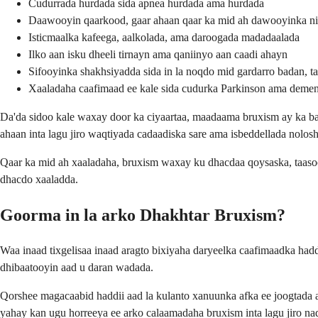
Cudurrada hurdada sida apnea hurdada ama hurdada
Daawooyin qaarkood, gaar ahaan qaar ka mid ah dawooyinka n
Isticmaalka kafeega, aalkolada, ama daroogada madadaalada
Ilko aan isku dheeli tirnayn ama qaniinyo aan caadi ahayn
Sifooyinka shakhsiyadda sida in la noqdo mid gardarro badan, ta
Xaaladaha caafimaad ee kale sida cudurka Parkinson ama demen
Da'da sidoo kale waxay door ka ciyaartaa, maadaama bruxism ay ka bad
ahaan inta lagu jiro waqtiyada cadaadiska sare ama isbeddellada nolo
Qaar ka mid ah xaaladaha, bruxism waxay ku dhacdaa qoysaska, taaso
dhacdo xaaladda.
Goorma in la arko Dhakhtar Bruxism?
Waa inaad tixgelisaa inaad aragto bixiyaha daryeelka caafimaadka had
dhibaatooyin aad u daran wadada.
Qorshee magacaabid haddii aad la kulanto xanuunka afka ee joogtada
yahay kan ugu horreeya ee arko calaamadaha bruxism inta lagu jiro nad