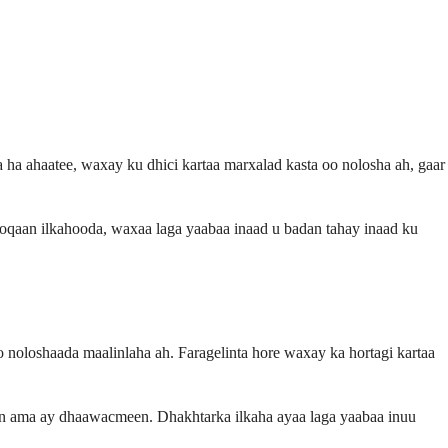
 ha ahaatee, waxay ku dhici kartaa marxalad kasta oo nolosha ah, gaar
oqaan ilkahooda, waxaa laga yaabaa inaad u badan tahay inaad ku
 noloshaada maalinlaha ah. Faragelinta hore waxay ka hortagi kartaa
aan ama ay dhaawacmeen. Dhakhtarka ilkaha ayaa laga yaabaa inuu