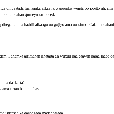
sida dhibaatada furitaanka afkaaga, xanuunka wejiga oo joogto ah, 
an oo u baahan qiimeyn xirfadeed.
uq dhegaha ama haddii afkaagu uu gujiyo ama uu xirmo. Calaamadahan
ism. Fahamka arrimahan khatarta ah wuxuu kaa caawin karaa inaad qaa
rtaa da' kasta)
y ama tartan badan tahay
 ama isticmaalka daroogada madadaalada