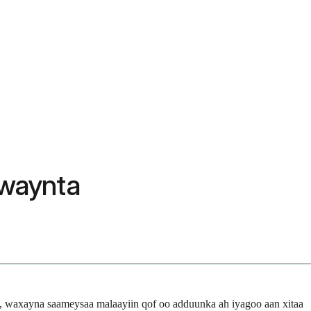
awaynta
o, waxayna saameysaa malaayiin qof oo adduunka ah iyagoo aan xitaa