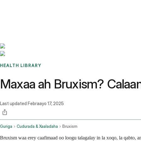
Benchmarks
Stories
FAQ
Sign up / Log in
HEALTH LIBRARY
Maxaa ah Bruxism? Calaa
Last updated
Febraayo 17, 2025
Guriga
Cudurada & Xaaladaha
Bruxism
Bruxism waa erey caafimaad oo loogu talagalay in la xoqo, la qabto,