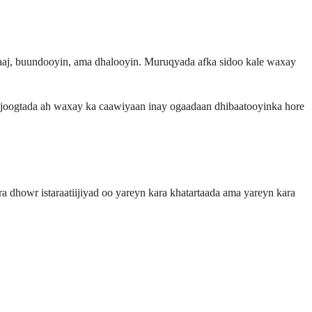
 taaj, buundooyin, ama dhalooyin. Muruqyada afka sidoo kale waxay
 joogtada ah waxay ka caawiyaan inay ogaadaan dhibaatooyinka hore
ra dhowr istaraatiijiyad oo yareyn kara khatartaada ama yareyn kara