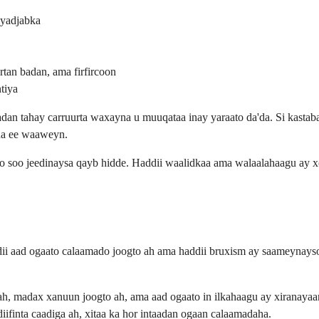
iyadjabka
rtan badan, ama firfircoon
tiya
an tahay carruurta waxayna u muuqataa inay yaraato da'da. Si kastaba
sha ee waaweyn.
o soo jeedinaysa qayb hidde. Haddii waalidkaa ama walaalahaagu ay x
dii aad ogaato calaamado joogto ah ama haddii bruxism ay saameynayso
 ah, madax xanuun joogto ah, ama aad ogaato in ilkahaagu ay xiranay
iifinta caadiga ah, xitaa ka hor intaadan ogaan calaamadaha.