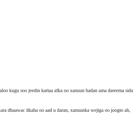
loo kugu soo jeedin kartaa afka oo xanuun badan ama dareema sida
ra dhaawac ilkaha oo aad u daran, xanuunka wejiga oo joogto ah,