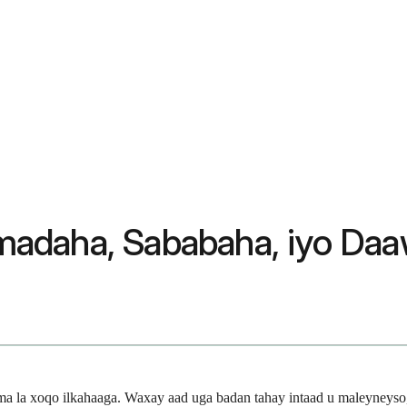
madaha, Sababaha, iyo Da
 ama la xoqo ilkahaaga. Waxay aad uga badan tahay intaad u maleyneys