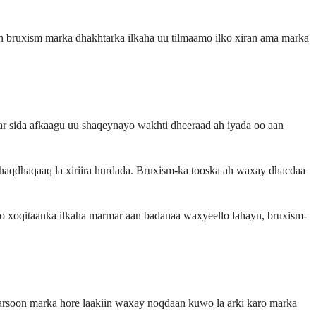
 bruxism marka dhakhtarka ilkaha uu tilmaamo ilko xiran ama marka
r sida afkaagu uu shaqeynayo wakhti dheeraad ah iyada oo aan
aqdhaqaaq la xiriira hurdada. Bruxism-ka tooska ah waxay dhacdaa
oo xoqitaanka ilkaha marmar aan badanaa waxyeello lahayn, bruxism-
soon marka hore laakiin waxay noqdaan kuwo la arki karo marka