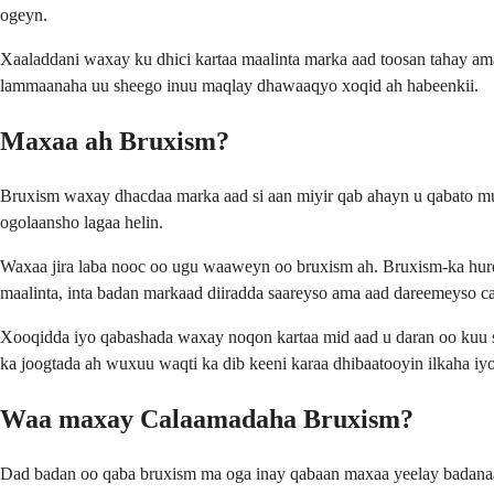
ogeyn.
Xaaladdani waxay ku dhici kartaa maalinta marka aad toosan tahay a
lammaanaha uu sheego inuu maqlay dhawaaqyo xoqid ah habeenkii.
Maxaa ah Bruxism?
Bruxism waxay dhacdaa marka aad si aan miyir qab ahayn u qabato mu
ogolaansho lagaa helin.
Waxaa jira laba nooc oo ugu waaweyn oo bruxism ah. Bruxism-ka hur
maalinta, inta badan markaad diiradda saareyso ama aad dareemeyso ca
Xooqidda iyo qabashada waxay noqon kartaa mid aad u daran oo kuu so
ka joogtada ah wuxuu waqti ka dib keeni karaa dhibaatooyin ilkaha iyo
Waa maxay Calaamadaha Bruxism?
Dad badan oo qaba bruxism ma oga inay qabaan maxaa yeelay badana