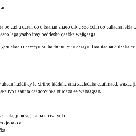
ran
a oo aad u daran oo u baahan shaqo dib u soo celin oo ballaaran sida
aasoo laga yaabo inay beddesho qaabka wejigaaga.
 gaar ahaan daaweyn ku habboon iyo maarayn. Baaritaanada ilkaha ee
r ahaan haddii ay la xiriirto hiddaha ama xaaladaha caafimaad, waxaa ji
ka iyo ilaalinta caadooyinka hurdada ee wanaagsan.
ashada, jimicsiga, ama daawaynta
oo joogto ah
fka