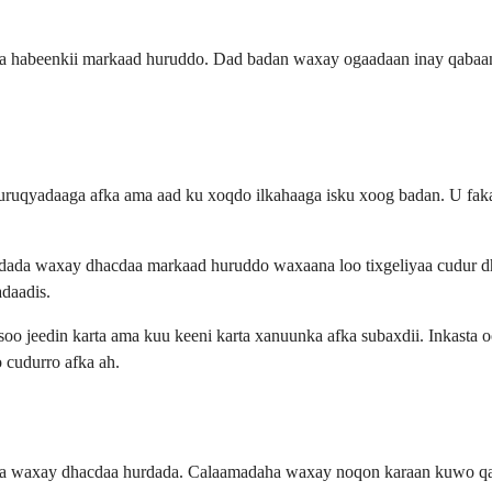
ma habeenkii markaad huruddo. Dad badan waxay ogaadaan inay qabaan
ruqyadaaga afka ama aad ku xoqdo ilkahaaga isku xoog badan. U faka
dada waxay dhacdaa markaad huruddo waxaana loo tixgeliyaa cudur dh
daadis.
o jeedin karta ama kuu keeni karta xanuunka afka subaxdii. Inkasta 
 cudurro afka ah.
a waxay dhacdaa hurdada. Calaamadaha waxay noqon karaan kuwo qar