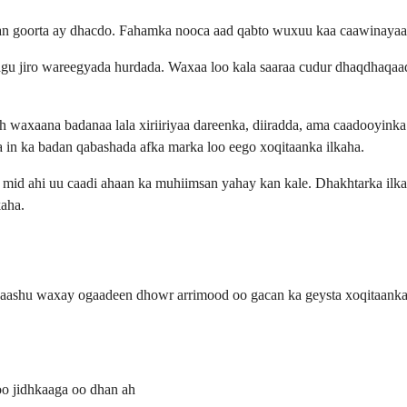
n goorta ay dhacdo. Fahamka nooca aad qabto wuxuu kaa caawinayaa 
u jiro wareegyada hurdada. Waxaa loo kala saaraa cudur dhaqdhaqaaq 
h waxaana badanaa lala xiriiriyaa dareenka, diiradda, ama caadooyinka
 in ka badan qabashada afka marka loo eego xoqitaanka ilkaha.
 mid ahi uu caadi ahaan ka muhiimsan yahay kan kale. Dhakhtarka ilk
kaha.
ayaashu waxay ogaadeen dhowr arrimood oo gacan ka geysta xoqitaanka
oo jidhkaaga oo dhan ah