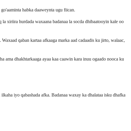
go'aaminta habka daaweynta ugu fiican.
la xiriira hurdada waxaana badanaa la socda dhibaatooyin kale oo
. Waxaad qaban kartaa afkaaga marka aad cadaadis ku jirto, walaac,
aha ama dhakhtarkaaga ayaa kaa caawin kara inuu ogaado nooca ku
 ilkaha iyo qabashada afka. Badanaa waxay ka dhalataa isku dhafka