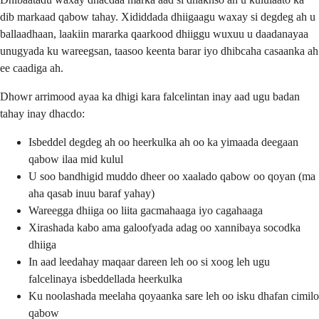
dib markaad qabow tahay. Xididdada dhiigaagu waxay si degdeg ah u
ballaadhaan, laakiin mararka qaarkood dhiiggu wuxuu u daadanayaa
unugyada ku wareegsan, taasoo keenta barar iyo dhibcaha casaanka ah
ee caadiga ah.
Dhowr arrimood ayaa ka dhigi kara falcelintan inay aad ugu badan
tahay inay dhacdo:
Isbeddel degdeg ah oo heerkulka ah oo ka yimaada deegaan
qabow ilaa mid kulul
U soo bandhigid muddo dheer oo xaalado qabow oo qoyan (ma
aha qasab inuu baraf yahay)
Wareegga dhiiga oo liita gacmahaaga iyo cagahaaga
Xirashada kabo ama galoofyada adag oo xannibaya socodka
dhiiga
In aad leedahay maqaar dareen leh oo si xoog leh ugu
falcelinaya isbeddellada heerkulka
Ku noolashada meelaha qoyaanka sare leh oo isku dhafan cimilo
qabow