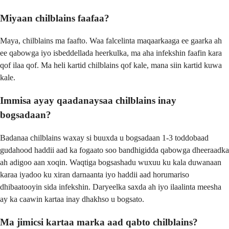
Miyaan chilblains faafaa?
Maya, chilblains ma faafto. Waa falcelinta maqaarkaaga ee gaarka ah
ee qabowga iyo isbeddellada heerkulka, ma aha infekshin faafin kara
qof ilaa qof. Ma heli kartid chilblains qof kale, mana siin kartid kuwa
kale.
Immisa ayay qaadanaysaa chilblains inay
bogsadaan?
Badanaa chilblains waxay si buuxda u bogsadaan 1-3 toddobaad
gudahood haddii aad ka fogaato soo bandhigidda qabowga dheeraadka
ah adigoo aan xoqin. Waqtiga bogsashadu wuxuu ku kala duwanaan
karaa iyadoo ku xiran darnaanta iyo haddii aad horumariso
dhibaatooyin sida infekshin. Daryeelka saxda ah iyo ilaalinta meesha
ay ka caawin kartaa inay dhakhso u bogsato.
Ma jimicsi kartaa marka aad qabto chilblains?