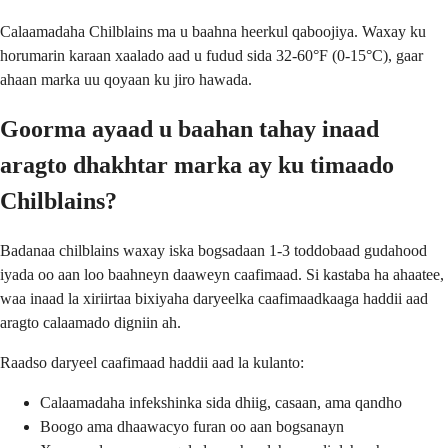
Calaamadaha Chilblains ma u baahna heerkul qaboojiya. Waxay ku
horumarin karaan xaalado aad u fudud sida 32-60°F (0-15°C), gaar
ahaan marka uu qoyaan ku jiro hawada.
Goorma ayaad u baahan tahay inaad
aragto dhakhtar marka ay ku timaado
Chilblains?
Badanaa chilblains waxay iska bogsadaan 1-3 toddobaad gudahood
iyada oo aan loo baahneyn daaweyn caafimaad. Si kastaba ha ahaatee,
waa inaad la xiriirtaa bixiyaha daryeelka caafimaadkaaga haddii aad
aragto calaamado digniin ah.
Raadso daryeel caafimaad haddii aad la kulanto:
Calaamadaha infekshinka sida dhiig, casaan, ama qandho
Boogo ama dhaawacyo furan oo aan bogsanayn