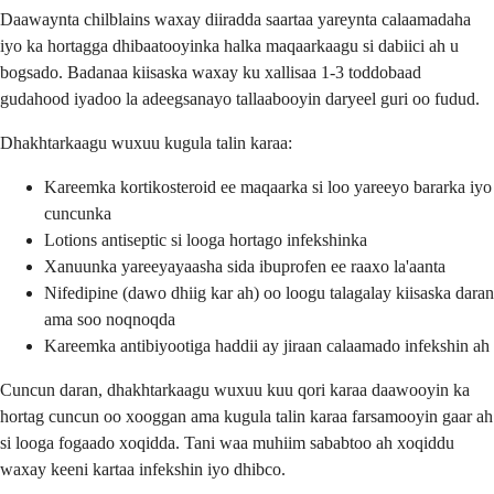
Daawaynta chilblains waxay diiradda saartaa yareynta calaamadaha
iyo ka hortagga dhibaatooyinka halka maqaarkaagu si dabiici ah u
bogsado. Badanaa kiisaska waxay ku xallisaa 1-3 toddobaad
gudahood iyadoo la adeegsanayo tallaabooyin daryeel guri oo fudud.
Dhakhtarkaagu wuxuu kugula talin karaa:
Kareemka kortikosteroid ee maqaarka si loo yareeyo bararka iyo
cuncunka
Lotions antiseptic si looga hortago infekshinka
Xanuunka yareeyayaasha sida ibuprofen ee raaxo la'aanta
Nifedipine (dawo dhiig kar ah) oo loogu talagalay kiisaska daran
ama soo noqnoqda
Kareemka antibiyootiga haddii ay jiraan calaamado infekshin ah
Cuncun daran, dhakhtarkaagu wuxuu kuu qori karaa daawooyin ka
hortag cuncun oo xooggan ama kugula talin karaa farsamooyin gaar ah
si looga fogaado xoqidda. Tani waa muhiim sababtoo ah xoqiddu
waxay keeni kartaa infekshin iyo dhibco.