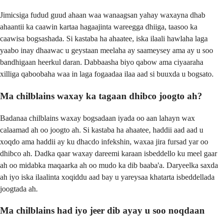
Jimicsiga fudud guud ahaan waa wanaagsan yahay waxayna dhab
ahaantii ka caawin kartaa hagaajinta wareegga dhiiga, taasoo ka
caawisa bogsashada. Si kastaba ha ahaatee, iska ilaali hawlaha laga
yaabo inay dhaawac u geystaan meelaha ay saameysey ama ay u soo
bandhigaan heerkul daran. Dabbaasha biyo qabow ama ciyaaraha
xilliga qaboobaha waa in laga fogaadaa ilaa aad si buuxda u bogsato.
Ma chilblains waxay ka tagaan dhibco joogto ah?
Badanaa chilblains waxay bogsadaan iyada oo aan lahayn wax
calaamad ah oo joogto ah. Si kastaba ha ahaatee, haddii aad aad u
xoqdo ama haddii ay ku dhacdo infekshin, waxaa jira fursad yar oo
dhibco ah. Dadka qaar waxay dareemi karaan isbeddello ku meel gaar
ah oo midabka maqaarka ah oo mudo ka dib baaba'a. Daryeelka saxda
ah iyo iska ilaalinta xoqiddu aad bay u yareysaa khatarta isbeddellada
joogtada ah.
Ma chilblains had iyo jeer dib ayay u soo noqdaan