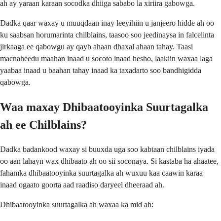
ah ay yaraan karaan socodka dhiiga sababo la xiriira gabowga.
Dadka qaar waxay u muuqdaan inay leeyihiin u janjeero hidde ah oo
ku saabsan horumarinta chilblains, taasoo soo jeedinaysa in falcelinta
jirkaaga ee qabowgu ay qayb ahaan dhaxal ahaan tahay. Taasi
macnaheedu maahan inaad u socoto inaad hesho, laakiin waxaa laga
yaabaa inaad u baahan tahay inaad ka taxadarto soo bandhigidda
qabowga.
Waa maxay Dhibaatooyinka Suurtagalka
ah ee Chilblains?
Dadka badankood waxay si buuxda uga soo kabtaan chilblains iyada
oo aan lahayn wax dhibaato ah oo sii soconaya. Si kastaba ha ahaatee,
fahamka dhibaatooyinka suurtagalka ah wuxuu kaa caawin karaa
inaad ogaato goorta aad raadiso daryeel dheeraad ah.
Dhibaatooyinka suurtagalka ah waxaa ka mid ah: