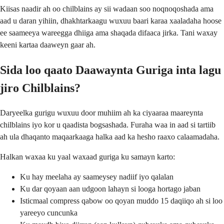
Kiisas naadir ah oo chilblains ay sii wadaan soo noqnoqoshada ama
aad u daran yihiin, dhakhtarkaagu wuxuu baari karaa xaaladaha hoose
ee saameeya wareegga dhiiga ama shaqada difaaca jirka. Tani waxay
keeni kartaa daaweyn gaar ah.
Sida loo qaato Daawaynta Guriga inta lagu
jiro Chilblains?
Daryeelka gurigu wuxuu door muhiim ah ka ciyaaraa maareynta
chilblains iyo kor u qaadista bogsashada. Furaha waa in aad si tartiib
ah ula dhaqanto maqaarkaaga halka aad ka hesho raaxo calaamadaha.
Halkan waxaa ku yaal waxaad guriga ku samayn karto:
Ku hay meelaha ay saameysey nadiif iyo qalalan
Ku dar qoyaan aan udgoon lahayn si looga hortago jaban
Isticmaal compress qabow oo qoyan muddo 15 daqiiqo ah si loo
yareeyo cuncunka