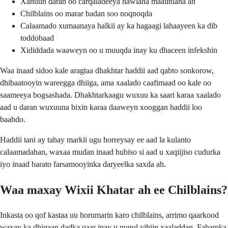
Xanuun daran oo carqaladeeya hawlaha maalinlaha ah
Chilblains oo marar badan soo noqnoqda
Calaamado xumaanaya halkii ay ka hagaagi lahaayeen ka dib
toddobaad
Xididdada waaweyn oo u muuqda inay ku dhaceen infekshin
Waa inaad sidoo kale aragtaa dhakhtar haddii aad qabto sonkorow,
dhibaatooyin wareegga dhiiga, ama xaalado caafimaad oo kale oo
saameeya bogsashada. Dhakhtarkaagu wuxuu ka saari karaa xaalado
aad u daran wuxuuna bixin karaa daaweyn xooggan haddii loo
baahdo.
Haddii tani ay tahay markii ugu horreysay ee aad la kulanto
calaamadahan, waxaa mudan inaad hubiso si aad u xaqiijiso cudurka
iyo inaad barato farsamooyinka daryeelka saxda ah.
Waa maxay Wixii Khatar ah ee Chilblains?
Inkasta oo qof kastaa uu horumarin karo chilblains, arrimo qaarkood
waxay ka dhigaan dadka qaar inay u nugul yihiin xaaladdan. Fahamka