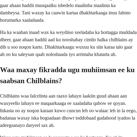
gaar ahaan haddii muuqaalku isbedelo maalinba maalinta ka
dambeysa. Tani waxay ka caawin kartaa dhakhtarkaaga inuu fahmo
horumarka xaaladaada.
Ha ka waaban inaad wax ka weydiiso xeeladaha ka hortagga muddada
dheer, gaar ahaan haddii aad ku nooshahay cimilo halka chilblains ay
dib u soo noqon karto. Dhakhtarkaagu wuxuu ku siin karaa talo gaar
ah oo ku saleysan qaab noloshaada iyo arrimaha khatarta ah.
Waa maxay fikradda ugu muhiimsan ee ku
saabsan Chilblains?
Chilblains waa falcelinta aan raaxo lahayn laakiin guud ahaan aan
waxyeello lahayn ee maqaarkaaga ee xaaladaha qabow ee qoyan.
Inkasta oo ay noqon karaan kuwo cuncun leh oo walaac leh in la eego,
badanaa waxay iska bogsadaan dhowr toddobaad gudahood iyadoo la
adeegsanayo daryeel sax ah.