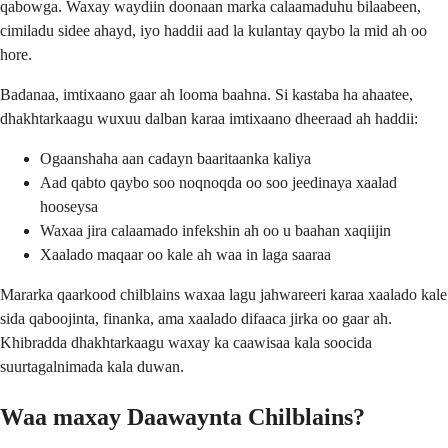
qabowga. Waxay waydiin doonaan marka calaamaduhu bilaabeen,
cimiladu sidee ahayd, iyo haddii aad la kulantay qaybo la mid ah oo
hore.
Badanaa, imtixaano gaar ah looma baahna. Si kastaba ha ahaatee,
dhakhtarkaagu wuxuu dalban karaa imtixaano dheeraad ah haddii:
Ogaanshaha aan cadayn baaritaanka kaliya
Aad qabto qaybo soo noqnoqda oo soo jeedinaya xaalad
hooseysa
Waxaa jira calaamado infekshin ah oo u baahan xaqiijin
Xaalado maqaar oo kale ah waa in laga saaraa
Mararka qaarkood chilblains waxaa lagu jahwareeri karaa xaalado kale
sida qaboojinta, finanka, ama xaalado difaaca jirka oo gaar ah.
Khibradda dhakhtarkaagu waxay ka caawisaa kala soocida
suurtagalnimada kala duwan.
Waa maxay Daawaynta Chilblains?