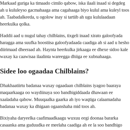
Markaad guriga ka timaado cimilo qabow, iska ilaali inaad si degdeg
ah u kululeyso gacmahaaga ama cagahaaga biyo kulul ama kuleyl toos
ah. Taabadalkeeda, u ogolow inay si tartiib ah ugu kululaadaan
heerkulka qolka.
Haddii aad u nugul tahay chilblains, tixgeli inaad xirato galoofyada
haragga ama suufka hoostiisa galoofyadaada caadiga ah si aad u hesho
diirimaad dheeraad ah. Haynta heerkulka jirkaaga ee dhexe sidoo kale
waxay ka caawisaa ilaalinta wareegga dhiiga ee xubnahaaga.
Sidee loo ogaadaa Chilblains?
Dhakhaatiirtu badanaa waxay ogaadaan chilblains iyagoo baaraya
maqaarkaaga oo waydiinaya soo bandhigiddaada dhawaan ee
xaaladaha qabow. Muuqaalka gaarka ah iyo waqtiga calaamadaha
badanaa waxay ka dhigaan ogaanshaha mid toos ah.
Bixiyaha daryeelka caafimaadkaagu wuxuu eegi doonaa bararka
casaanka ama guduudka ee meelaha caadiga ah ee la soo bandhigo