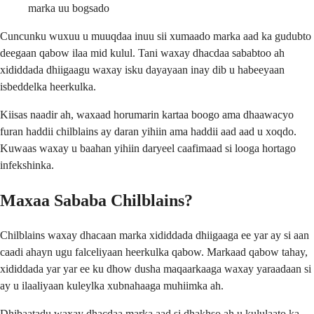
marka uu bogsado
Cuncunku wuxuu u muuqdaa inuu sii xumaado marka aad ka gudubto
deegaan qabow ilaa mid kulul. Tani waxay dhacdaa sababtoo ah
xididdada dhiigaagu waxay isku dayayaan inay dib u habeeyaan
isbeddelka heerkulka.
Kiisas naadir ah, waxaad horumarin kartaa boogo ama dhaawacyo
furan haddii chilblains ay daran yihiin ama haddii aad aad u xoqdo.
Kuwaas waxay u baahan yihiin daryeel caafimaad si looga hortago
infekshinka.
Maxaa Sababa Chilblains?
Chilblains waxay dhacaan marka xididdada dhiigaaga ee yar ay si aan
caadi ahayn ugu falceliyaan heerkulka qabow. Markaad qabow tahay,
xididdada yar yar ee ku dhow dusha maqaarkaaga waxay yaraadaan si
ay u ilaaliyaan kuleylka xubnahaaga muhiimka ah.
Dhibaatadu waxay dhacdaa marka aad si dhakhso ah u kululaato ka