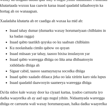
khatartaada wuxuu kaa caawin karaa inaad qaadatid tallaabooyin ka
hortag ah oo wanaagsan.
Xaaladaha khatarta ah ee caadiga ah waxaa ka mid ah:
Inaad tahay dumar (dumarku waxay horumariyaan chilblains in
ka badan ragga)
Inaad qabto taariikh qoyska oo ku saabsan chilblains
Ku noolashada cimilo qabow oo qoyan
Inaad miisaan yar tahay, taasoo bixisa insulasyon yar
Inaad qabto wareegga dhiiga oo liita ama dhibaatooyin
xididdada dhiiga ah
Sigaar cabid, taasoo saamaynaysa socodka dhiiga
Inaad qabto xaalado difaaca jirka oo lala xiriirin karo sida lupus
Inaad qaadatid daawooyin saameeya wareegga dhiiga
Da'da sidoo kale waxay door ka ciyaari kartaa, iyadoo carruurta iyo
dadka waayeelka ah ay aad ugu nugul yihiin. Nidaamyada wareegga
dhiiga ee carruurta wali waxay horumarayaan, halka dadka waayeelka