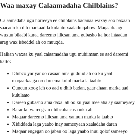
Waa maxay Calaamadaha Chilblains?
Calaamadaha ugu horreeya ee chilblains badanaa waxay soo baxaan
saacado ka dib markaad la kulanto xaalado qabow. Maqaarkaagu
wuxuu bilaabi karaa dareemo jilicsan ama gubasho ka hor intaadan
arag wax isbeddel ah oo muuqda.
Halkan waxaa ku yaal calaamadaha ugu muhiimsan ee aad dareemi
karto:
Dhibco yar yar oo casaan ama guduud ah oo ku yaal
maqaarkaaga oo dareema kulul marka la taabto
Cuncun xoog leh oo aad u dhib badan, gaar ahaan marka aad
kululaato
Dareen gubasho ama daxal ah oo ku yaal meelaha ay saameysey
Barar ku wareegsan dhibcaha casaanka ah
Maqaar dareemo jilicsan ama xanuun marka la taabto
Xididdada laga yaabo inay sameeyaan xaaladaha daran
Maqaar engegan oo jaban oo laga yaabo inuu qolof sameeyo