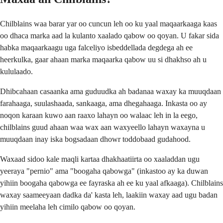
Chilblains waa barar yar oo cuncun leh oo ku yaal maqaarkaaga kaas
oo dhaca marka aad la kulanto xaalado qabow oo qoyan. U fakar sida
habka maqaarkaagu uga falceliyo isbeddellada degdega ah ee
heerkulka, gaar ahaan marka maqaarka qabow uu si dhakhso ah u
kululaado.
Dhibcahaan casaanka ama guduudka ah badanaa waxay ka muuqdaan
farahaaga, suulashaada, sankaaga, ama dhegahaaga. Inkasta oo ay
noqon karaan kuwo aan raaxo lahayn oo walaac leh in la eego,
chilblains guud ahaan waa wax aan waxyeello lahayn waxayna u
muuqdaan inay iska bogsadaan dhowr toddobaad gudahood.
Waxaad sidoo kale maqli kartaa dhakhaatiirta oo xaaladdan ugu
yeeraya "pernio" ama "boogaha qabowga" (inkastoo ay ka duwan
yihiin boogaha qabowga ee fayraska ah ee ku yaal afkaaga). Chilblains
waxay saameeyaan dadka da' kasta leh, laakiin waxay aad ugu badan
yihiin meelaha leh cimilo qabow oo qoyan.