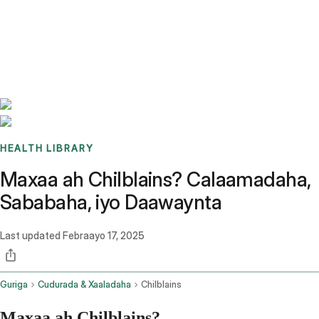
Benchmarks
Stories
FAQ
Sign up / Log in
HEALTH LIBRARY
Maxaa ah Chilblains? Calaamadaha,
Sababaha, iyo Daawaynta
Last updated
Febraayo 17, 2025
Guriga
Cudurada & Xaaladaha
Chilblains
Maxaa ah Chilblains?