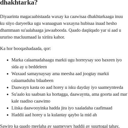
dhakhtarka?
Diyaarinta magacaabistaada waxay ka caawisaa dhakhtarkaaga inuu
ku siiyo daryeelka ugu wanaagsan waxayna hubisaa inaad hesho
dhammaan su'aalahaaga jawaabooda. Qaado daqiiqado yar si aad u
ururiso macluumaad la xiriira kahor.
Ka hor booqashadaada, qor:
Marka calaamadahaagu markii ugu horreysay soo baxeen iyo
sida ay u beddeleen
Waxaad samaynaysay ama meesha aad joogtay markii
calaamaduhu bilaabeen
Daawayn kasta oo aad horey u isku dayday iyo saameynteeda
Su'aalo ku saabsan ka hortagga, daawaynta, ama goorta aad mar
kale raadiso caawimo
Liiska daawooyinka hadda jira iyo xaaladaha caafimaad
Haddii aad horey u la kulantay qaybo la mid ah
Sawiro ka qaado meelaha ay saameysey haddii ay suurtogal tahay,