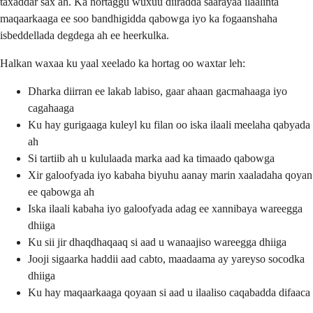
taxaddar sax ah. Ka hortaggu wuxuu diiradda saarayaa ilaalinta
maqaarkaaga ee soo bandhigidda qabowga iyo ka fogaanshaha
isbeddellada degdega ah ee heerkulka.
Halkan waxaa ku yaal xeelado ka hortag oo waxtar leh:
Dharka diirran ee lakab labiso, gaar ahaan gacmahaaga iyo
cagahaaga
Ku hay gurigaaga kuleyl ku filan oo iska ilaali meelaha qabyada
ah
Si tartiib ah u kululaada marka aad ka timaado qabowga
Xir galoofyada iyo kabaha biyuhu aanay marin xaaladaha qoyan
ee qabowga ah
Iska ilaali kabaha iyo galoofyada adag ee xannibaya wareegga
dhiiga
Ku sii jir dhaqdhaqaaq si aad u wanaajiso wareegga dhiiga
Jooji sigaarka haddii aad cabto, maadaama ay yareyso socodka
dhiiga
Ku hay maqaarkaaga qoyaan si aad u ilaaliso caqabadda difaaca