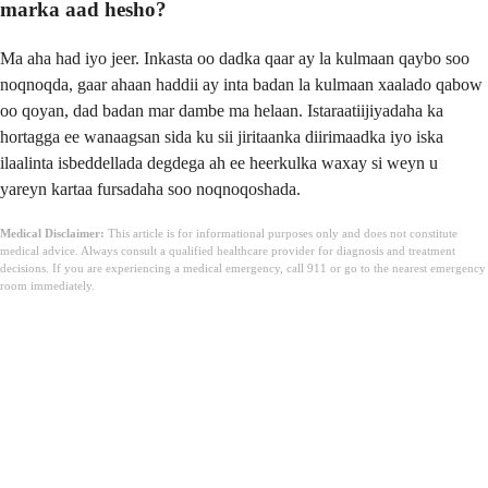
marka aad hesho?
Ma aha had iyo jeer. Inkasta oo dadka qaar ay la kulmaan qaybo soo
noqnoqda, gaar ahaan haddii ay inta badan la kulmaan xaalado qabow
oo qoyan, dad badan mar dambe ma helaan. Istaraatiijiyadaha ka
hortagga ee wanaagsan sida ku sii jiritaanka diirimaadka iyo iska
ilaalinta isbeddellada degdega ah ee heerkulka waxay si weyn u
yareyn kartaa fursadaha soo noqnoqoshada.
Medical Disclaimer:
This article is for informational purposes only and does not constitute
medical advice. Always consult a qualified healthcare provider for diagnosis and treatment
decisions. If you are experiencing a medical emergency, call 911 or go to the nearest emergency
room immediately.