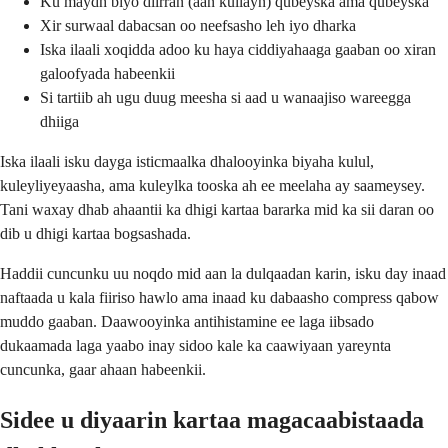
Ku maydh biyo diirran (aan kullayn) qubeyska ama qubeyska
Xir surwaal dabacsan oo neefsasho leh iyo dharka
Iska ilaali xoqidda adoo ku haya ciddiyahaaga gaaban oo xiran
galoofyada habeenkii
Si tartiib ah ugu duug meesha si aad u wanaajiso wareegga
dhiiga
Iska ilaali isku dayga isticmaalka dhalooyinka biyaha kulul,
kuleyliyeyaasha, ama kuleylka tooska ah ee meelaha ay saameysey.
Tani waxay dhab ahaantii ka dhigi kartaa bararka mid ka sii daran oo
dib u dhigi kartaa bogsashada.
Haddii cuncunku uu noqdo mid aan la dulqaadan karin, isku day inaad
naftaada u kala fiiriso hawlo ama inaad ku dabaasho compress qabow
muddo gaaban. Daawooyinka antihistamine ee laga iibsado
dukaamada laga yaabo inay sidoo kale ka caawiyaan yareynta
cuncunka, gaar ahaan habeenkii.
Sidee u diyaarin kartaa magacaabistaada