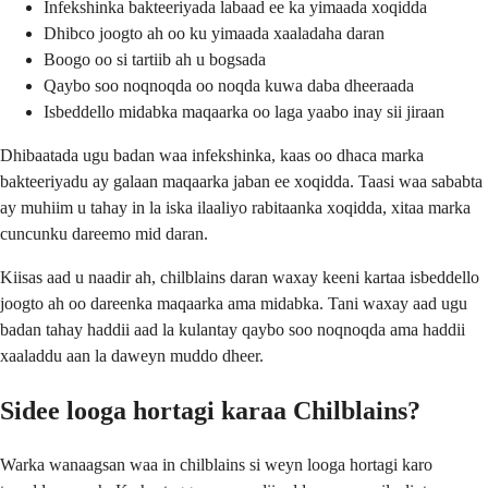
Infekshinka bakteeriyada labaad ee ka yimaada xoqidda
Dhibco joogto ah oo ku yimaada xaaladaha daran
Boogo oo si tartiib ah u bogsada
Qaybo soo noqnoqda oo noqda kuwa daba dheeraada
Isbeddello midabka maqaarka oo laga yaabo inay sii jiraan
Dhibaatada ugu badan waa infekshinka, kaas oo dhaca marka
bakteeriyadu ay galaan maqaarka jaban ee xoqidda. Taasi waa sababta
ay muhiim u tahay in la iska ilaaliyo rabitaanka xoqidda, xitaa marka
cuncunku dareemo mid daran.
Kiisas aad u naadir ah, chilblains daran waxay keeni kartaa isbeddello
joogto ah oo dareenka maqaarka ama midabka. Tani waxay aad ugu
badan tahay haddii aad la kulantay qaybo soo noqnoqda ama haddii
xaaladdu aan la daweyn muddo dheer.
Sidee looga hortagi karaa Chilblains?
Warka wanaagsan waa in chilblains si weyn looga hortagi karo