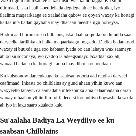
Waxa ugu muhiimsan ee la xasuusto waa ka hortagga. Ku sii jir
diirimaad, iska ilaali isbeddellada degdega ah ee heerkulka, iyo
ilaalinta maqaarkaaga ee xaaladaha qabow ee qoyan waxay ka hortagi
kartaa inta badan qaybaha inay dhacaan meesha ugu horreysa.
Haddii aad horumariso chilblains, iska ilaali xoqidda oo diiradda saar
daryeelka tartiibka ah halka maqaarkaagu bogsado. Dadka badankood
waxay si buuxda uga soo kabtaan iyada oo aan lahayn wax saameyn
ah oo sii soconaya, iyo iyadoo la adeegsanayo taxaddar sax ah,
waxaad badanaa ka hortagi kartaa inay dib u soo noqdaan.
Ku kalsoonow dareenkaaga ku saabsan goorta aad raadiso daryeel
caafimaad. Inkasta oo chilblains ay guud ahaan yihiin kuwo aan
waxyeello lahayn, calaamadaha infekshinka ama calaamadaha daran
waxay u baahan yihiin fiiro xirfadeed si loo hubiyo bogsashada saxda
ah iyo in laga saaro xaalado kale.
Su'aalaha Badiya La Weydiiyo ee ku
saabsan Chilblains