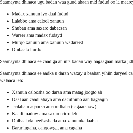
Saamaynta dhinaca ugu badan waa guud ahaan mid fudud oo la maareyn
Madax xanuun iyo daal fudud
Lalabbo ama calool xanuun
Shuban ama saxaro dabacsan
Wareer ama madax fudayd
Murqo xanuun ama xanuun wadareed
Dhibaato hurdo
Saamaynta dhinaca ee caadiga ah inta badan way hagaagaan marka ji
Saamaynta dhinaca ee aadka u daran waxay u baahan yihiin daryeel caa
walaaca leh:
Xanuun caloosha oo daran ama matag joogto ah
Daal aan caadi ahayn ama daciifnimo aan hagaagin
Jaalaha maqaarka ama indhaha (cagaarshow)
Kaadi madow ama saxaro cirro leh
Dhibaatada neefsashada ama xanuunka laabta
Barar lugaha, canqowga, ama cagaha