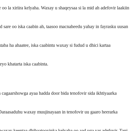
 la xiriira kelyaha. Waxay u shaqeysaa si la mid ah adefovir laakiin
d sare oo iska caabin ah, taasoo macnaheedu yahay in fayrasku uusan
ba ha ahaatee, iska caabintu waxay si fudud u dhici kartaa
yo khatarta iska caabinta.
 cagaarshowga ayaa hadda door bida tenofovir sida ikhtiyaarka
araasaduhu waxay muujinayaan in tenofovir uu gaaro heerarka
 waxay keentaa dhibaatooyinka kelyaha oo aad uga yar adefovir. Tani