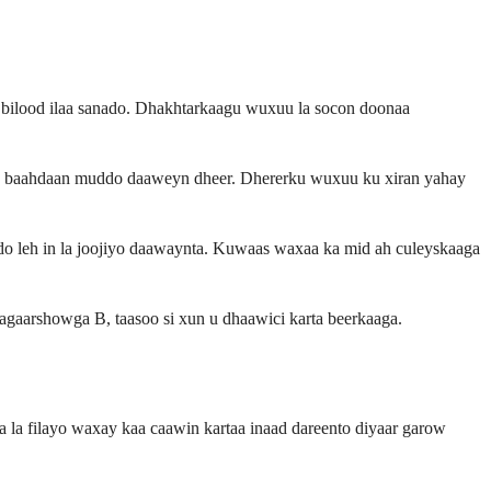
 bilood ilaa sanado. Dhakhtarkaagu wuxuu la socon doonaa
ay u baahdaan muddo daaweyn dheer. Dhererku wuxuu ku xiran yahay
do leh in la joojiyo daawaynta. Kuwaas waxaa ka mid ah culeyskaaga
cagaarshowga B, taasoo si xun u dhaawici karta beerkaaga.
 la filayo waxay kaa caawin kartaa inaad dareento diyaar garow