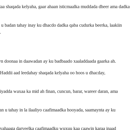
taa shaqada kelyaha, gaar ahaan isticmaalka muddada dheer ama dadka
y u badan tahay inay ku dhacdo dadka qaba cudurka beerka, laakiin
.
eyn doonaa in daawadan ay ku badbaado xaaladdaada gaarka ah.
. Haddii aad leedahay shaqada kelyaha oo hoos u dhacday,
iyadda waxaa ka mid ah finan, cuncun, barar, wareer daran, ama
n u tahay in la ilaaliyo caafimaadka hooyada, saamaynta ay ku
ixiyahaaga daryeelka caafimaadku wuxuu kaa caawin karaa inaad