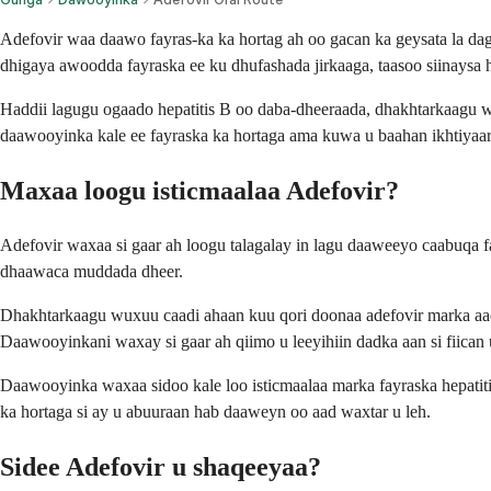
Adefovir waa daawo fayras-ka ka hortag ah oo gacan ka geysata la d
dhigaya awoodda fayraska ee ku dhufashada jirkaaga, taasoo siinays
Haddii lagugu ogaado hepatitis B oo daba-dheeraada, dhakhtarkaagu w
daawooyinka kale ee fayraska ka hortaga ama kuwa u baahan ikhtiyaa
Maxaa loogu isticmaalaa Adefovir?
Adefovir waxaa si gaar ah loogu talagalay in lagu daaweeyo caabuqa
dhaawaca muddada dheer.
Dhakhtarkaagu wuxuu caadi ahaan kuu qori doonaa adefovir marka aad l
Daawooyinkani waxay si gaar ah qiimo u leeyihiin dadka aan si fiican 
Daawooyinka waxaa sidoo kale loo isticmaalaa marka fayraska hepatit
ka hortaga si ay u abuuraan hab daaweyn oo aad waxtar u leh.
Sidee Adefovir u shaqeeyaa?