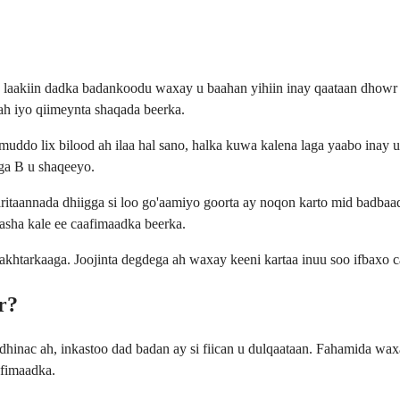
 laakiin dadka badankoodu waxay u baahan yihiin inay qaataan dhowr
ah iyo qiimeynta shaqada beerka.
 muddo lix bilood ah ilaa hal sano, halka kuwa kalena laga yaabo in
ga B u shaqeeyo.
itaannada dhiigga si loo go'aamiyo goorta ay noqon karto mid badbaa
asha kale ee caafimaadka beerka.
hakhtarkaaga. Joojinta degdega ah waxay keeni kartaa inuu soo ifbaxo 
r?
nac ah, inkastoo dad badan ay si fiican u dulqaataan. Fahamida waxa
afimaadka.