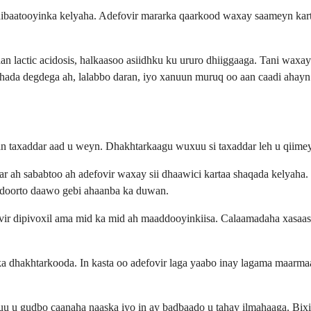
hibaatooyinka kelyaha. Adefovir mararka qaarkood waxay saameyn kar
an lactic acidosis, halkaasoo asiidhku ku ururo dhiiggaaga. Tani waxa
ada degdega ah, lalabbo daran, iyo xanuun muruq oo aan caadi ahayn
aan taxaddar aad u weyn. Dhakhtarkaagu wuxuu si taxaddar leh u qiim
ar ah sababtoo ah adefovir waxay sii dhaawici kartaa shaqada kelyaha
 doorto daawo gebi ahaanba ka duwan.
vir dipivoxil ama mid ka mid ah maaddooyinkiisa. Calaamadaha xasaas
a dhakhtarkooda. In kasta oo adefovir laga yaabo inay lagama maarmaa
r uu u gudbo caanaha naaska iyo in ay badbaado u tahay ilmahaaga. B