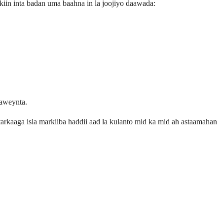
in inta badan uma baahna in la joojiyo daawada:
aaweynta.
arkaaga isla markiiba haddii aad la kulanto mid ka mid ah astaamahan