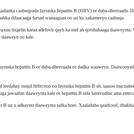
agaalanka caabuqyada fayraska hepatitis B (HBV) ee daba-dheeraada.
a habka difaacaaga fursad wanaagsan oo uu ku xakameeyo caabuqa.
uxuu tixgelin karaa adefovir qayb ka mid ah qorshahaaga daaweynta. W
r daaweyn oo kale.
 fayraska hepatitis B ee daba-dheeraada ee dadka waaweyn. Daawooyin
eedahay nuqul firfircoon oo fayraska hepatitis B ah, taasoo macnaheed
uga jawaabin daaweynta kale ee hepatitis B sida lamivudine ama enteca
is B uu u adkaysto daaweynta safka hore. Xaaladaha qaarkood, dhakhaa