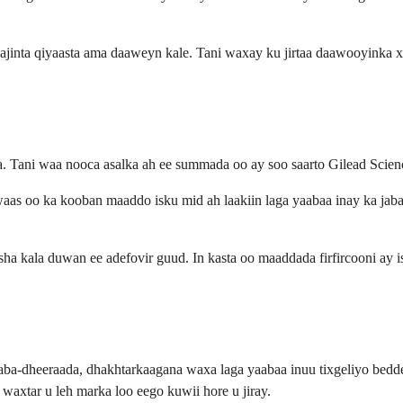
inta qiyaasta ama daaweyn kale. Tani waxay ku jirtaa daawooyinka x
 Tani waa nooca asalka ah ee summada oo ay soo saarto Gilead Scien
uwaas oo ka kooban maaddo isku mid ah laakiin laga yaabaa inay ka ja
 kala duwan ee adefovir guud. In kasta oo maaddada firfircooni ay i
-dheeraada, dhakhtarkaagana waxa laga yaabaa inuu tixgeliyo beddel
waxtar u leh marka loo eego kuwii hore u jiray.