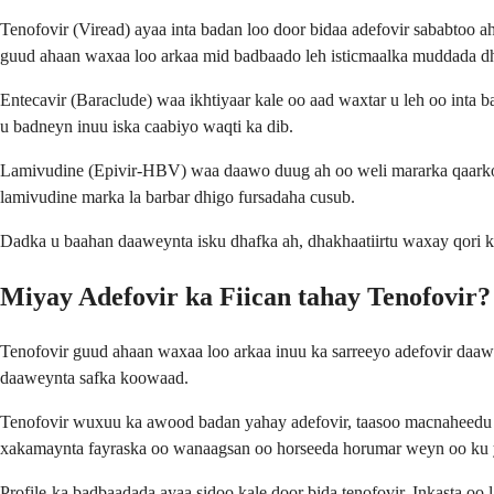
Tenofovir (Viread) ayaa inta badan loo door bidaa adefovir sababtoo 
guud ahaan waxaa loo arkaa mid badbaado leh isticmaalka muddada dh
Entecavir (Baraclude) waa ikhtiyaar kale oo aad waxtar u leh oo inta
u badneyn inuu iska caabiyo waqti ka dib.
Lamivudine (Epivir-HBV) waa daawo duug ah oo weli mararka qaarkood 
lamivudine marka la barbar dhigo fursadaha cusub.
Dadka u baahan daaweynta isku dhafka ah, dhakhaatiirtu waxay qori ka
Miyay Adefovir ka Fiican tahay Tenofovir?
Tenofovir guud ahaan waxaa loo arkaa inuu ka sarreeyo adefovir daaw
daaweynta safka koowaad.
Tenofovir wuxuu ka awood badan yahay adefovir, taasoo macnaheedu 
xakamaynta fayraska oo wanaagsan oo horseeda horumar weyn oo ku 
Profile-ka badbaadada ayaa sidoo kale door bida tenofovir. Inkasta o