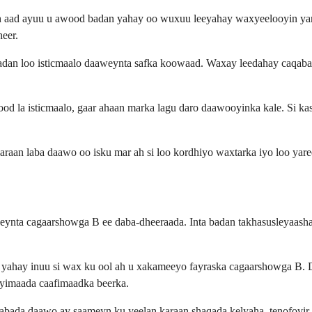
ah aad ayuu u awood badan yahay oo wuxuu leeyahay waxyeelooyin yar oo
eer.
 badan loo isticmaalo daaweynta safka koowaad. Waxay leedahay caqaba
la isticmaalo, gaar ahaan marka lagu daro daawooyinka kale. Si kasta
raan laba daawo oo isku mar ah si loo kordhiyo waxtarka iyo loo yaree
eynta cagaarshowga B ee daba-dheeraada. Inta badan takhasusleyaasha
yahay inuu si wax ku ool ah u xakameeyo fayraska cagaarshowga B. D
yimaada caafimaadka beerka.
o labada daawo ay saameyn ku yeelan karaan shaqada kelyaha, tenofovir