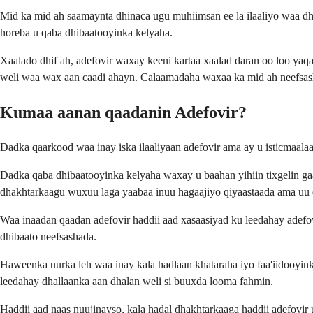
Mid ka mid ah saamaynta dhinaca ugu muhiimsan ee la ilaaliyo waa d
horeba u qaba dhibaatooyinka kelyaha.
Xaalado dhif ah, adefovir waxay keeni kartaa xaalad daran oo loo yaqa
weli waa wax aan caadi ahayn. Calaamadaha waxaa ka mid ah neefsash
Kumaa aanan qaadanin Adefovir?
Dadka qaarkood waa inay iska ilaaliyaan adefovir ama ay u isticmaal
Dadka qaba dhibaatooyinka kelyaha waxay u baahan yihiin tixgelin ga
dhakhtarkaagu wuxuu laga yaabaa inuu hagaajiyo qiyaastaada ama uu
Waa inaadan qaadan adefovir haddii aad xasaasiyad ku leedahay adefo
dhibaato neefsashada.
Haweenka uurka leh waa inay kala hadlaan khataraha iyo faa'iidooyink
leedahay dhallaanka aan dhalan weli si buuxda looma fahmin.
Haddii aad naas nuujinayso, kala hadal dhakhtarkaaga haddii adefovi