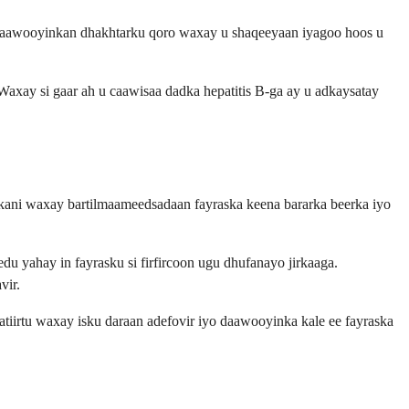
 Daawooyinkan dhakhtarku qoro waxay u shaqeeyaan iyagoo hoos u
axay si gaar ah u caawisaa dadka hepatitis B-ga ay u adkaysatay
kani waxay bartilmaameedsadaan fayraska keena bararka beerka iyo
u yahay in fayrasku si firfircoon ugu dhufanayo jirkaaga.
vir.
tiirtu waxay isku daraan adefovir iyo daawooyinka kale ee fayraska