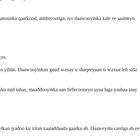
anuunka qaarkood, antibiyootiga, iyo daawooyinka kale ee saameyn
ces.
ban yihiin. Daawooyinkan guud waxay u shaqeeyaan si waxtar leh sida
sku mid tahay, maaddooyinka aan firfircooneyn ayaa laga yaabaa inay
kan iyadoo ku xiran xaaladdaada gaarka ah. Daaweynta casriga ah ee