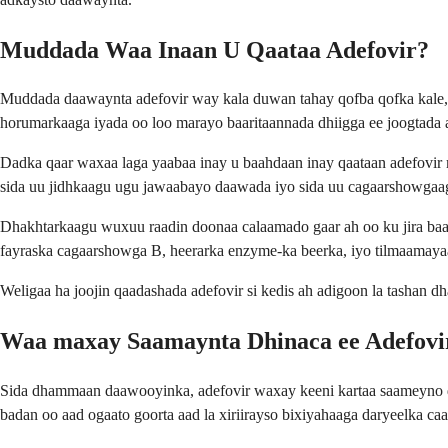
Muddada Waa Inaan U Qaataa Adefovir?
Muddada daawaynta adefovir way kala duwan tahay qofba qofka kale,
horumarkaaga iyada oo loo marayo baaritaannada dhiigga ee joogtada 
Dadka qaar waxaa laga yaabaa inay u baahdaan inay qaataan adefovir
sida uu jidhkaagu ugu jawaabayo daawada iyo sida uu cagaarshowgaa
Dhakhtarkaagu wuxuu raadin doonaa calaamado gaar ah oo ku jira baar
fayraska cagaarshowga B, heerarka enzyme-ka beerka, iyo tilmaamaya
Weligaa ha joojin qaadashada adefovir si kedis ah adigoon la tashan d
Waa maxay Saamaynta Dhinaca ee Adefovi
Sida dhammaan daawooyinka, adefovir waxay keeni kartaa saameyno dhi
badan oo aad ogaato goorta aad la xiriirayso bixiyahaaga daryeelka ca