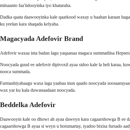
miisaanto faa'iidooyinka iyo khataraha.
Dadka qaata daawooyinka kale qaarkood waxay u baahan karaan hagaaj
ku yeelan kara shaqada kelyaha.
Magacyada Adefovir Brand
Adefovir waxaa inta badan lagu yaqaanaa magaca summadiisa Hepsera.
Noocyada guud ee adefovir dipivoxil ayaa sidoo kale la heli karaa, k
nooca summada.
Farmashiyahaagu waxa laga yaabaa inuu qaado noocyada soosaarayaasha
wax yar ku kala duwanaadaan noocyada.
Beddelka Adefovir
Daawooyin kale oo dhowr ah ayaa daweyn kara cagaarshowga B ee daba
cagaarshowga B ayaa si weyn u horumartay, iyadoo bixisa fursado aad 