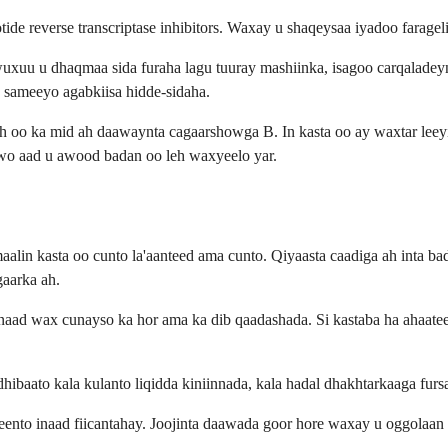
e reverse transcriptase inhibitors. Waxay u shaqeysaa iyadoo faragel
 wuxuu u dhaqmaa sida furaha lagu tuuray mashiinka, isagoo carqalad
a sameeyo agabkiisa hidde-sidaha.
oo ka mid ah daawaynta cagaarshowga B. In kasta oo ay waxtar leeyih
wo aad u awood badan oo leh waxyeelo yar.
aalin kasta oo cunto la'aanteed ama cunto. Qiyaasta caadiga ah inta b
aarka ah.
d wax cunayso ka hor ama ka dib qaadashada. Si kastaba ha ahaatee, i
 dhibaato kala kulanto liqidda kiniinnada, kala hadal dhakhtarkaaga fu
eento inaad fiicantahay. Joojinta daawada goor hore waxay u oggolaan 