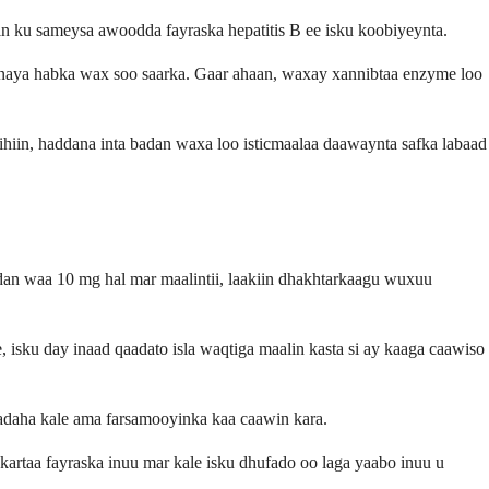
in ku sameysa awoodda fayraska hepatitis B ee isku koobiyeynta.
eynaya habka wax soo saarka. Gaar ahaan, waxay xannibtaa enzyme loo
iin, haddana inta badan waxa loo isticmaalaa daawaynta safka labaad
adan waa 10 mg hal mar maalintii, laakiin dhakhtarkaagu wuxuu
sku day inaad qaadato isla waqtiga maalin kasta si ay kaaga caawiso
rsadaha kale ama farsamooyinka kaa caawin kara.
kartaa fayraska inuu mar kale isku dhufado oo laga yaabo inuu u