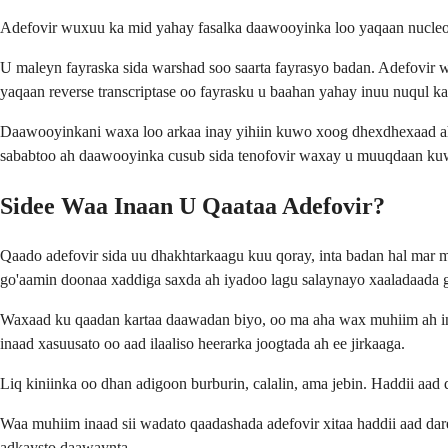
Adefovir wuxuu ka mid yahay fasalka daawooyinka loo yaqaan nucleotid
U maleyn fayraska sida warshad soo saarta fayrasyo badan. Adefovir
yaqaan reverse transcriptase oo fayrasku u baahan yahay inuu nuqul k
Daawooyinkani waxa loo arkaa inay yihiin kuwo xoog dhexdhexaad ah 
sababtoo ah daawooyinka cusub sida tenofovir waxay u muuqdaan ku
Sidee Waa Inaan U Qaataa Adefovir?
Qaado adefovir sida uu dhakhtarkaagu kuu qoray, inta badan hal mar m
go'aamin doonaa xaddiga saxda ah iyadoo lagu salaynayo xaaladaada g
Waxaad ku qaadan kartaa daawadan biyo, oo ma aha wax muhiim ah inaa
inaad xasuusato oo aad ilaaliso heerarka joogtada ah ee jirkaaga.
Liq kiniinka oo dhan adigoon burburin, calalin, ama jebin. Haddii aad
Waa muhiim inaad sii wadato qaadashada adefovir xitaa haddii aad dar
adkaysto daawaynta.