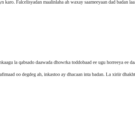
 karo. Falcelisyadan maalinlaha ah waxay saameeyaan dad badan laaki
dhkaagu la qabsado daawada dhowrka toddobaad ee ugu horreeya ee d
fimaad oo degdeg ah, inkastoo ay dhacaan inta badan. La xiriir dhakht