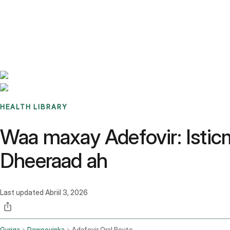
Benchmarks
Stories
FAQ
Sign up / Log in
HEALTH LIBRARY
Waa maxay Adefovir: Istic
Dheeraad ah
Last updated
Abriil 3, 2026
Guriga
Dawooyinka
Adefovir Oral Route