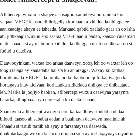
Aflibercept wuxuu u shaqeeyaa isagoo xannibaya borotiinka loo
yaqaan VEGF kaasoo dhiirrigeliya koritaanka xididdada dhiigga ee
aan caadiga ahayn ee ishaada. Markaad qabtid xaalado gaar ah oo isha
ah, jidhkaagu wuxuu soo saaraa VEGF aad u badan, kaasoo calaamad
u ah ishaada si ay u abuurto xididdada dhiigga cusub oo jilicsan oo si
fudud u daadiya.
Daawooyinkani waxaa loo arkaa daaweyn xoog leh oo waxtar leh oo
loogu talagalay xaaladaha halista ku ah aragga. Waxay ku xidhaa
borotiinnada VEGF sida furaha oo ku habboon qufulka, iyagoo ka
hortagaya inay kiciyaan koritaanka xididdada dhiigga ee dhibaatada
leh. Marka la joojiyo habkan, aflibercept wuxuu caawiyaa yaraynta
bararka, dhiigbaxa, iyo dareeraha ku daata ishaada.
Saamaynta aflibercept waxay socon kartaa dhowr toddobaad ilaa
bilood, taasoo ah sababta aadan u baahnayn daaweyn maalinle ah.
Ishaadu si tartiib tartiib ah ayay u farsamaysaa daawada,
dhakhtarkaagu wuxuu la socon doonaa sida ay u shaqaynayso iyadoo