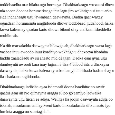
toddobaadba mar bilaha ugu horreeya. Dhakhtarkaagu wuxuu si dhow
ula socon doonaa horumarkaaga inta lagu jiro wakhtigan si uu u arko
sida indhahaagu ugu jawaabaan daawaynta. Dadka qaar waxay
ogaadaan horumarinta aragtidooda dhowr toddobaad gudahood, halka
kuwa kalena ay qaadan karto dhowr bilood si ay u arkaan isbeddello
muhiim ah.
Ka dib marxaladda daawaynta bilowga ah, dhakhtarkaagu waxa laga
yaabaa inuu awoodo inuu kordhiyo wakhtiga u dhexeeya irbadaha
haddii xaaladaadu ay sii ahaato mid deggan. Dadka qaar ayaa ugu
dambeyntii awoodi kara inay tagaan 3 ilaa 4 bilood inta u dhaxaysa
daawaynta, halka kuwa kalena ay u baahan yihiin irbado badan si ay u
ilaashadaan aragtidooda.
Dhakhtarkaaga indhaha ayaa isticmaali doona baadhitaano sawir
qaadis gaar ah iyo qiimaynta aragga si loo go'aamiyo jadwalka
daawaynta ugu fiican ee adiga. Weligaa ha joojin daawaynta adiga oo
iska ah, maadaama tani ay keeni karto in xaaladaadu sii xumaato iyo
luminta aragga oo suurtagal ah.