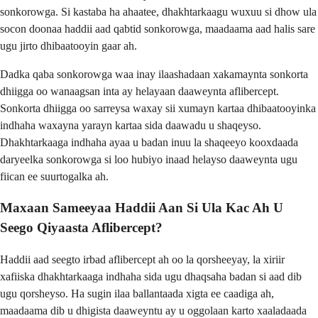
sonkorowga. Si kastaba ha ahaatee, dhakhtarkaagu wuxuu si dhow ula
socon doonaa haddii aad qabtid sonkorowga, maadaama aad halis sare
ugu jirto dhibaatooyin gaar ah.
Dadka qaba sonkorowga waa inay ilaashadaan xakamaynta sonkorta
dhiigga oo wanaagsan inta ay helayaan daaweynta aflibercept.
Sonkorta dhiigga oo sarreysa waxay sii xumayn kartaa dhibaatooyinka
indhaha waxayna yarayn kartaa sida daawadu u shaqeyso.
Dhakhtarkaaga indhaha ayaa u badan inuu la shaqeeyo kooxdaada
daryeelka sonkorowga si loo hubiyo inaad helayso daaweynta ugu
fiican ee suurtogalka ah.
Maxaan Sameeyaa Haddii Aan Si Ula Kac Ah U
Seego Qiyaasta Aflibercept?
Haddii aad seegto irbad aflibercept ah oo la qorsheeyay, la xiriir
xafiiska dhakhtarkaaga indhaha sida ugu dhaqsaha badan si aad dib
ugu qorsheyso. Ha sugin ilaa ballantaada xigta ee caadiga ah,
maadaama dib u dhigista daaweyntu ay u oggolaan karto xaaladaada