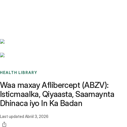
Benchmarks
Stories
FAQ
Sign up / Log in
HEALTH LIBRARY
Waa maxay Aflibercept (ABZV):
Isticmaalka, Qiyaasta, Saamaynta
Dhinaca iyo In Ka Badan
Last updated
Abriil 3, 2026