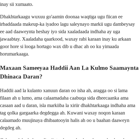
inay sii xumaato.
Dhakhtarkaagu wuxuu go'aamin doonaa waqtiga ugu fiican ee
irbaddaada makeup-ka iyadoo lagu saleynayo markii ugu dambeysay
ee aad daaweynta heshay iyo sida xaaladaada indhaha ay uga
jawaabtay. Xaaladaha qaarkood, waxay rabi karaan inay ku arkaan
goor hore si looga hortago wax dib u dhac ah oo ku yimaada
horumarkaaga.
Maxaan Sameeyaa Haddii Aan La Kulmo Saamaynta
Dhinaca Daran?
Haddii aad la kulanto xanuun daran oo isha ah, aragga oo si lama
filaan ah u lumo, ama calaamadaha caabuqa sida dheecaanka ama
casaan aad u daran, isla markiiba la xiriir dhakhtarkaaga indhaha ama
tag qolka gargaarka degdegga ah. Kuwani waxay noqon karaan
calaamado muujinaya dhibaatooyin halis ah oo u baahan daaweyn
degdeg ah.