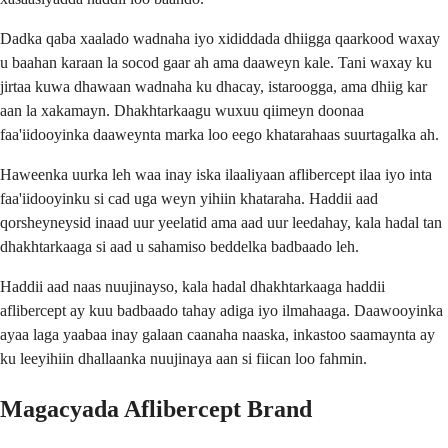
Dadka qaba xaalado wadnaha iyo xididdada dhiigga qaarkood waxay
u baahan karaan la socod gaar ah ama daaweyn kale. Tani waxay ku
jirtaa kuwa dhawaan wadnaha ku dhacay, istaroogga, ama dhiig kar
aan la xakamayn. Dhakhtarkaagu wuxuu qiimeyn doonaa
faa'iidooyinka daaweynta marka loo eego khatarahaas suurtagalka ah.
Haweenka uurka leh waa inay iska ilaaliyaan aflibercept ilaa iyo inta
faa'iidooyinku si cad uga weyn yihiin khataraha. Haddii aad
qorsheyneysid inaad uur yeelatid ama aad uur leedahay, kala hadal tan
dhakhtarkaaga si aad u sahamiso beddelka badbaado leh.
Haddii aad naas nuujinayso, kala hadal dhakhtarkaaga haddii
aflibercept ay kuu badbaado tahay adiga iyo ilmahaaga. Daawooyinka
ayaa laga yaabaa inay galaan caanaha naaska, inkastoo saamaynta ay
ku leeyihiin dhallaanka nuujinaya aan si fiican loo fahmin.
Magacyada Aflibercept Brand