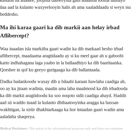
kastaba ha ahaatee, joojinta daaweynta gabi ahaanba looma talinayo
ilaa aad la kulanto waxyeelooyin halis ah ama xaaladdaadu si weyn isu
beddesho.
Ma ihi karaa gaari ka dib markii aan helay irbad
Aflibercept?
Waa inaadan isla markiiba gaari wadin ka dib markaad hesho irbad
aflibercept, maadaama aragtidaadu ay si ku meel gaar ah u gaboobi
karto indhahagana laga yaabo in la ballaadhiyo ka dib baaritaanka.
Qorshee in qof ku geeyo gurigaaga ka dib ballantaada.
Dadka badankoodu waxay dib u bilaabi karaan hawlaha caadiga ah,
oo ay ku jiraan wadista, maalin ama laba maalmood ka dib irbadooda
ka dib markii aragtidoodu ku soo noqoto sidii caadiga ahayd. Haddii
aad sii waddo inaad la kulanto dhibaatooyinka aragga ka baxsan
wakhtigan, la xiriir dhakhtarkaaga ka hor intaadan gaari wadin ama
aaladaha shaqeeya.
Medical Disclaimer:
This article is for informational purposes only and does not constitute