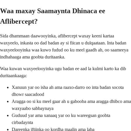
Waa maxay Saamaynta Dhinaca ee
Aflibercept?
Sida dhammaan daawooyinka, aflibercept waxay keeni kartaa
waxyeelo, inkasta oo dad badan ay si fiican u dulqaataan. Inta badan
waxyeelooyinka waa kuwo fudud oo ku meel gaadh ah, oo saameeya
indhahaaga ama goobta duritaanka.
Waa kuwan waxyeelooyinka ugu badan ee aad la kulmi karto ka dib
duritaankaaga:
Xanuun yar oo isha ah ama raaxo-darro oo inta badan socota
dhowr saacadood
Aragga oo si ku meel gaar ah u gabooba ama aragga dhibco ama
waxyaabo sabbaynaya
Guduud yar ama xanaaq yar oo ku wareegsan goobta
cirbadaynta
Dareenka iftiinka oo kordha maalin ama laba