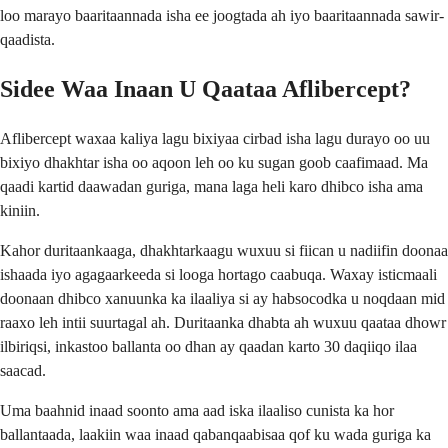
loo marayo baaritaannada isha ee joogtada ah iyo baaritaannada sawir-
qaadista.
Sidee Waa Inaan U Qaataa Aflibercept?
Aflibercept waxaa kaliya lagu bixiyaa cirbad isha lagu durayo oo uu
bixiyo dhakhtar isha oo aqoon leh oo ku sugan goob caafimaad. Ma
qaadi kartid daawadan guriga, mana laga heli karo dhibco isha ama
kiniin.
Kahor duritaankaaga, dhakhtarkaagu wuxuu si fiican u nadiifin doonaa
ishaada iyo agagaarkeeda si looga hortago caabuqa. Waxay isticmaali
doonaan dhibco xanuunka ka ilaaliya si ay habsocodka u noqdaan mid
raaxo leh intii suurtagal ah. Duritaanka dhabta ah wuxuu qaataa dhowr
ilbiriqsi, inkastoo ballanta oo dhan ay qaadan karto 30 daqiiqo ilaa
saacad.
Uma baahnid inaad soonto ama aad iska ilaaliso cunista ka hor
ballantaada, laakiin waa inaad qabanqaabisaa qof ku wada guriga ka