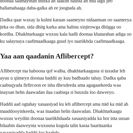
doonaa saamayntan dhifka ah laakiin halista ah inta lagu jiro
ballamahaaga daba-galka ah ee joogtada ah.
Dadka qaar waxay la kulmi karaan saameyno nidaamsan oo saameeya
jirka oo dhan, sida dhiig karka ama halista xinjirowga dhiigga oo
kordha. Dhakhtarkaagu wuxuu kala hadli doonaa khatarahan adiga oo
ku salaynaya caafimaadkaaga guud iyo taariikhda caafimaadkaaga.
Yaa aan qaadanin Aflibercept?
Aflibercept ma haboona qof walba, dhakhtarkaaguna si taxadar leh
ayuu u qiimeyn doonaa haddii ay kuu badbaado tahay. Dadka qaba
caabuqyada firfircoon ee isha dhexdeeda ama agagaarkeeda waa
inaysan helin daawadan ilaa caabuqa si buuxda loo daweeyo.
Haddii aad ogtahay xasaasiyad ku leh aflibercept ama mid ka mid ah
maaddooyinkeeda, waa inaadan helin daawadan. Dhakhtarkaagu
wuxuu weydiin doonaa taariikhdaada xasaasiyadda ka hor inta uusan
bilaabin daaweynta wuxuuna kugula talin karaa baaritaanka
xasaasiyadda haddii loo baahdo.