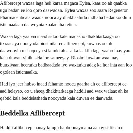
Aflibercept waxaa laga heli karaa magaca Eylea, kaas oo ah qaabka
ugu badan ee loo qoro daawadan. Eylea waxaa soo saara Regeneron
Pharmaceuticals waana nooca ay dhakhaatiirta indhaha badankoodu u
isticmaalaan daaweynta xaaladaha retina.
Waxaa laga yaabaa inaad sidoo kale maqasho dhakhtarkaaga oo
tixraacaya noocyada biosimilar ee aflibercept, kuwaas oo ah
daawooyin u shaqeeya si la mid ah asalka laakiin laga yaabo inay yara
kala duwan yihiin sida loo sameeyay. Biosimilars-kan waa inay
buuxiyaan heerarka badbaadada iyo waxtarka adag ka hor inta aan loo
ogolaan isticmaalka.
Had iyo jeer hubso inaad fahamto nooca gaarka ah ee aflibercept ee
aad helayso, oo u sheeg dhakhtarkaaga haddii aad wax walaac ah ka
qabtid kala beddelashada noocyada kala duwan ee daawada.
Beddelka Aflibercept
Haddii aflibercept aanay kuugu habboonayn ama aanay si fiican u