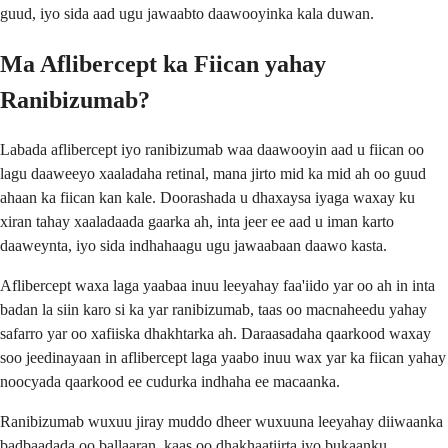
guud, iyo sida aad ugu jawaabto daawooyinka kala duwan.
Ma Aflibercept ka Fiican yahay
Ranibizumab?
Labada aflibercept iyo ranibizumab waa daawooyin aad u fiican oo
lagu daaweeyo xaaladaha retinal, mana jirto mid ka mid ah oo guud
ahaan ka fiican kan kale. Doorashada u dhaxaysa iyaga waxay ku
xiran tahay xaaladaada gaarka ah, inta jeer ee aad u iman karto
daaweynta, iyo sida indhahaagu ugu jawaabaan daawo kasta.
Aflibercept waxa laga yaabaa inuu leeyahay faa'iido yar oo ah in inta
badan la siin karo si ka yar ranibizumab, taas oo macnaheedu yahay
safarro yar oo xafiiska dhakhtarka ah. Daraasadaha qaarkood waxay
soo jeedinayaan in aflibercept laga yaabo inuu wax yar ka fiican yahay
noocyada qaarkood ee cudurka indhaha ee macaanka.
Ranibizumab wuxuu jiray muddo dheer wuxuuna leeyahay diiwaanka
badbaadada oo ballaaran, kaas oo dhakhaatiirta iyo bukaanku