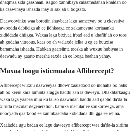
dhaqmaa sida gaashaan, isagoo xannibaya calaamadahan khaldan oo
ka caawinaya ishaada inay si sax ah u bogsato.
Daawooyinku waa borotiin shaybaar lagu sameeyay oo u ekeysiiya
awoodda dabiiciga ah ee jidhkaaga ee xakameynta koritaanka
xididdada dhiigga. Waxaa lagu bixiyaa irbad aad u khafiif ah oo toos
ah gudaha vitreous, kaas oo ah walaxda jelka u eg ee buuxisa
bartamaha ishaada. Habkan gaarsiinta tooska ah wuxuu hubiyaa in
daawadu ay gaarto meesha saxda ah ee looga baahan yahay.
Maxaa loogu isticmaalaa Aflibercept?
Aflibercept wuxuu daaweeyaa dhowr xaaladood oo indhaha oo halis
ah oo keeni kara luminta aragga haddii aan la daweyn. Dhakhtarkaagu
waxa laga yaabaa inuu ku taliso daawadan haddii aad qabtid da'da-la
xiriirta macular degeneration, bararka macular ee sonkorowga, ama
noocyada qaarkood ee xannibaadaha xididdada dhiigga ee retina.
Xaaladda ugu badan ee lagu daweeyo aflibercept waa da'da-la xiriirta