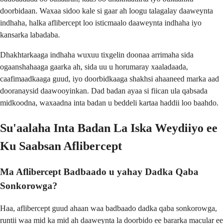
doorbidaan. Waxaa sidoo kale si gaar ah loogu talagalay daaweynta
indhaha, halka aflibercept loo isticmaalo daaweynta indhaha iyo
kansarka labadaba.
Dhakhtarkaaga indhaha wuxuu tixgelin doonaa arrimaha sida
ogaanshahaaga gaarka ah, sida uu u horumaray xaaladaada,
caafimaadkaaga guud, iyo doorbidkaaga shakhsi ahaaneed marka aad
dooranaysid daawooyinkan. Dad badan ayaa si fiican ula qabsada
midkoodna, waxaadna inta badan u beddeli kartaa haddii loo baahdo.
Su'aalaha Inta Badan La Iska Weydiiyo ee
Ku Saabsan Aflibercept
Ma Aflibercept Badbaado u yahay Dadka Qaba
Sonkorowga?
Haa, aflibercept guud ahaan waa badbaado dadka qaba sonkorowga,
runtii waa mid ka mid ah daaweynta la doorbido ee bararka macular ee