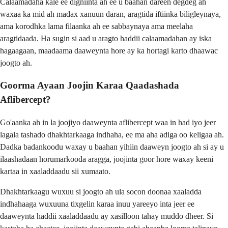
Calaamadaha kale ee digniinta ah ee u baahan dareen degdeg ah
waxaa ka mid ah madax xanuun daran, aragtida iftiinka biligleynaya,
ama korodhka lama filaanka ah ee sabbaynaya ama meelaha
aragtidaada. Ha sugin si aad u aragto haddii calaamadahan ay iska
hagaagaan, maadaama daaweynta hore ay ka hortagi karto dhaawac
joogto ah.
Goorma Ayaan Joojin Karaa Qaadashada
Aflibercept?
Go'aanka ah in la joojiyo daaweynta aflibercept waa in had iyo jeer
lagala tashado dhakhtarkaaga indhaha, ee ma aha adiga oo keligaa ah.
Dadka badankoodu waxay u baahan yihiin daaweyn joogto ah si ay u
ilaashadaan horumarkooda aragga, joojinta goor hore waxay keeni
kartaa in xaaladdaadu sii xumaato.
Dhakhtarkaagu wuxuu si joogto ah ula socon doonaa xaaladda
indhahaaga wuxuuna tixgelin karaa inuu yareeyo inta jeer ee
daaweynta haddii xaaladdaadu ay xasilloon tahay muddo dheer. Si