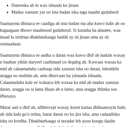
Dareenka ah in wax ishaada ku jiraan
Madax xanuun yar oo inta badan iska taga maalin gudaheed
Saamaynta dhinaca ee caadiga ah inta badan ma aha kuwo halis ah oo
hagaagaan dhowr maalmood gudahood. Si kastaba ha ahaatee, waa
inaad la xiriirtaa dhakhtarkaaga haddii ay sii jiraan ama ay sii
xumaadaan.
Saamaynta dhinaca ee aadka u daran waa kuwo dhif ah laakiin waxay
u baahan yihiin daryeel caafimaad oo degdeg ah. Kuwaas waxaa ka
mid ah calaamadaha caabuqa sida xanuun isha oo daran, isbeddelo
aragga oo muhiim ah, ama dheecaan ka yimaada ishaada.
Calaamadaha kale ee walaaca leh waxaa ka mid ah madax xanuun
daran, aragga oo si lama filaan ah u lumo, ama aragga iftiinka soo
ifbaxaya.
Marar aad u dhif ah, aflibercept waxay keeni kartaa dhibaatooyin halis
ah sida kala go'a retina, barar daran oo ku jira isha, ama cadaadiska
isha oo kordha. Dhakhtarkaagu si taxadar leh ayuu kuugu ilaalin