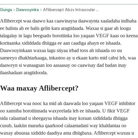
Guriga
Dawooyinka
Aflibercept Abzv Intraocular Route
Aflibercept waa daawo kaa caawinaysa daawaynta xaaladaha indhaha
ee halista ah ee halis gelin kara aragtidaada. Waxaa si gaar ah loogu
talagalay in lagu beegsado borotiinka loo yaqaan VEGF kaas oo keena
koritaanka xididdada dhiigga ee aan caadiga ahayn ee ishaada.
Daawooyinkaan waxaa lagu siiyaa irbad toos ah ishaada oo uu
sameeyo dhakhtarkaaga, inkastoo ay u ekaan karto mid cabsi leh, waa
daaweyn si wanaagsan loo aasaasay oo caawisay dad badan inay
ilaashadaan aragtidooda.
Waa maxay Aflibercept?
Aflibercept waa nooc ka mid ah daawada loo yaqaan VEGF inhibitor
oo xanniba borotiinnada waxyeelada leh ee ishaada. U fikir VEGF
sida calaamad u sheegaysa ishaada inay koraan xididdada dhiigga
cusub, laakiin mararka qaarkood calaamadani way khaldantaa oo
waxay abuuraa xididdo daadiya ama dhiigbaxa. Aflibercept wuxuu u