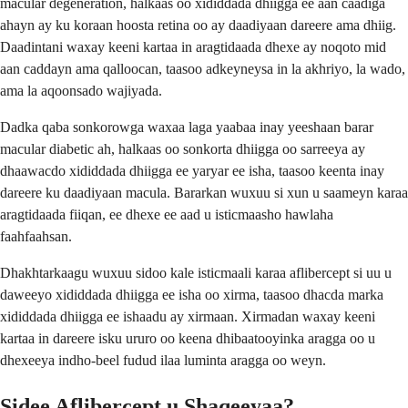
macular degeneration, halkaas oo xididdada dhiigga ee aan caadiga
ahayn ay ku koraan hoosta retina oo ay daadiyaan dareere ama dhiig.
Daadintani waxay keeni kartaa in aragtidaada dhexe ay noqoto mid
aan caddayn ama qalloocan, taasoo adkeyneysa in la akhriyo, la wado,
ama la aqoonsado wajiyada.
Dadka qaba sonkorowga waxaa laga yaabaa inay yeeshaan barar
macular diabetic ah, halkaas oo sonkorta dhiigga oo sarreeya ay
dhaawacdo xididdada dhiigga ee yaryar ee isha, taasoo keenta inay
dareere ku daadiyaan macula. Bararkan wuxuu si xun u saameyn karaa
aragtidaada fiiqan, ee dhexe ee aad u isticmaasho hawlaha
faahfaahsan.
Dhakhtarkaagu wuxuu sidoo kale isticmaali karaa aflibercept si uu u
daweeyo xididdada dhiigga ee isha oo xirma, taasoo dhacda marka
xididdada dhiigga ee ishaadu ay xirmaan. Xirmadan waxay keeni
kartaa in dareere isku ururo oo keena dhibaatooyinka aragga oo u
dhexeeya indho-beel fudud ilaa luminta aragga oo weyn.
Sidee Aflibercept u Shaqeeyaa?