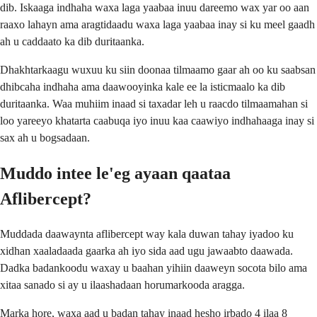
dib. Iskaaga indhaha waxa laga yaabaa inuu dareemo wax yar oo aan
raaxo lahayn ama aragtidaadu waxa laga yaabaa inay si ku meel gaadh
ah u caddaato ka dib duritaanka.
Dhakhtarkaagu wuxuu ku siin doonaa tilmaamo gaar ah oo ku saabsan
dhibcaha indhaha ama daawooyinka kale ee la isticmaalo ka dib
duritaanka. Waa muhiim inaad si taxadar leh u raacdo tilmaamahan si
loo yareeyo khatarta caabuqa iyo inuu kaa caawiyo indhahaaga inay si
sax ah u bogsadaan.
Muddo intee le'eg ayaan qaataa
Aflibercept?
Muddada daawaynta aflibercept way kala duwan tahay iyadoo ku
xidhan xaaladaada gaarka ah iyo sida aad ugu jawaabto daawada.
Dadka badankoodu waxay u baahan yihiin daaweyn socota bilo ama
xitaa sanado si ay u ilaashadaan horumarkooda aragga.
Marka hore, waxa aad u badan tahay inaad hesho irbado 4 ilaa 8