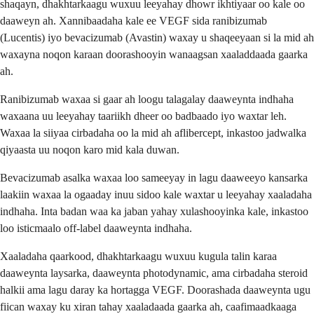
shaqayn, dhakhtarkaagu wuxuu leeyahay dhowr ikhtiyaar oo kale oo
daaweyn ah. Xannibaadaha kale ee VEGF sida ranibizumab
(Lucentis) iyo bevacizumab (Avastin) waxay u shaqeeyaan si la mid ah
waxayna noqon karaan doorashooyin wanaagsan xaaladdaada gaarka
ah.
Ranibizumab waxaa si gaar ah loogu talagalay daaweynta indhaha
waxaana uu leeyahay taariikh dheer oo badbaado iyo waxtar leh.
Waxaa la siiyaa cirbadaha oo la mid ah aflibercept, inkastoo jadwalka
qiyaasta uu noqon karo mid kala duwan.
Bevacizumab asalka waxaa loo sameeyay in lagu daaweeyo kansarka
laakiin waxaa la ogaaday inuu sidoo kale waxtar u leeyahay xaaladaha
indhaha. Inta badan waa ka jaban yahay xulashooyinka kale, inkastoo
loo isticmaalo off-label daaweynta indhaha.
Xaaladaha qaarkood, dhakhtarkaagu wuxuu kugula talin karaa
daaweynta laysarka, daaweynta photodynamic, ama cirbadaha steroid
halkii ama lagu daray ka hortagga VEGF. Doorashada daaweynta ugu
fiican waxay ku xiran tahay xaaladaada gaarka ah, caafimaadkaaga