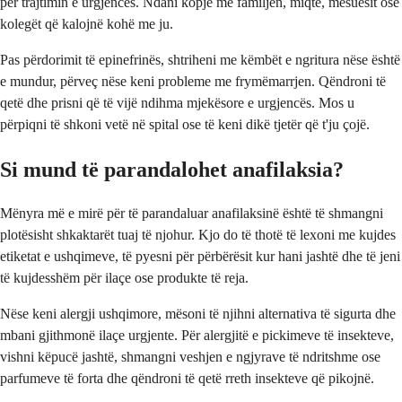
për trajtimin e urgjencës. Ndani kopje me familjen, miqtë, mësuesit ose
kolegët që kalojnë kohë me ju.
Pas përdorimit të epinefrinës, shtriheni me këmbët e ngritura nëse është
e mundur, përveç nëse keni probleme me frymëmarrjen. Qëndroni të
qetë dhe prisni që të vijë ndihma mjekësore e urgjencës. Mos u
përpiqni të shkoni vetë në spital ose të keni dikë tjetër që t'ju çojë.
Si mund të parandalohet anafilaksia?
Mënyra më e mirë për të parandaluar anafilaksinë është të shmangni
plotësisht shkaktarët tuaj të njohur. Kjo do të thotë të lexoni me kujdes
etiketat e ushqimeve, të pyesni për përbërësit kur hani jashtë dhe të jeni
të kujdesshëm për ilaçe ose produkte të reja.
Nëse keni alergji ushqimore, mësoni të njihni alternativa të sigurta dhe
mbani gjithmonë ilaçe urgjente. Për alergjitë e pickimeve të insekteve,
vishni këpucë jashtë, shmangni veshjen e ngjyrave të ndritshme ose
parfumeve të forta dhe qëndroni të qetë rreth insekteve që pikojnë.