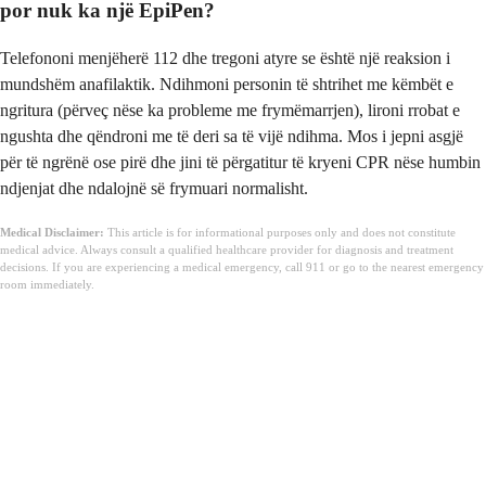
por nuk ka një EpiPen?
Telefononi menjëherë 112 dhe tregoni atyre se është një reaksion i
mundshëm anafilaktik. Ndihmoni personin të shtrihet me këmbët e
ngritura (përveç nëse ka probleme me frymëmarrjen), lironi rrobat e
ngushta dhe qëndroni me të deri sa të vijë ndihma. Mos i jepni asgjë
për të ngrënë ose pirë dhe jini të përgatitur të kryeni CPR nëse humbin
ndjenjat dhe ndalojnë së frymuari normalisht.
Medical Disclaimer:
This article is for informational purposes only and does not constitute
medical advice. Always consult a qualified healthcare provider for diagnosis and treatment
decisions. If you are experiencing a medical emergency, call 911 or go to the nearest emergency
room immediately.