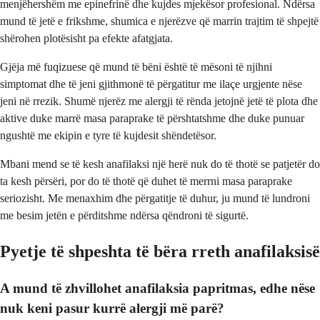
menjëhershëm me epinefrinë dhe kujdes mjekësor profesional. Ndërsa
mund të jetë e frikshme, shumica e njerëzve që marrin trajtim të shpejtë
shërohen plotësisht pa efekte afatgjata.
Gjëja më fuqizuese që mund të bëni është të mësoni të njihni
simptomat dhe të jeni gjithmonë të përgatitur me ilaçe urgjente nëse
jeni në rrezik. Shumë njerëz me alergji të rënda jetojnë jetë të plota dhe
aktive duke marrë masa paraprake të përshtatshme dhe duke punuar
ngushtë me ekipin e tyre të kujdesit shëndetësor.
Mbani mend se të kesh anafilaksi një herë nuk do të thotë se patjetër do
ta kesh përsëri, por do të thotë që duhet të merrni masa paraprake
seriozisht. Me menaxhim dhe përgatitje të duhur, ju mund të lundroni
me besim jetën e përditshme ndërsa qëndroni të sigurtë.
Pyetje të shpeshta të bëra rreth anafilaksisë
A mund të zhvillohet anafilaksia papritmas, edhe nëse
nuk keni pasur kurrë alergji më parë?