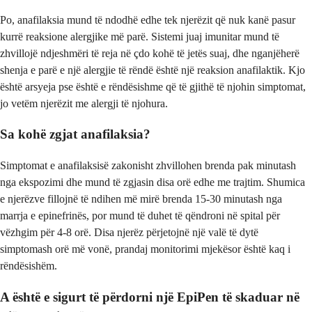
Po, anafilaksia mund të ndodhë edhe tek njerëzit që nuk kanë pasur
kurrë reaksione alergjike më parë. Sistemi juaj imunitar mund të
zhvillojë ndjeshmëri të reja në çdo kohë të jetës suaj, dhe nganjëherë
shenja e parë e një alergjie të rëndë është një reaksion anafilaktik. Kjo
është arsyeja pse është e rëndësishme që të gjithë të njohin simptomat,
jo vetëm njerëzit me alergji të njohura.
Sa kohë zgjat anafilaksia?
Simptomat e anafilaksisë zakonisht zhvillohen brenda pak minutash
nga ekspozimi dhe mund të zgjasin disa orë edhe me trajtim. Shumica
e njerëzve fillojnë të ndihen më mirë brenda 15-30 minutash nga
marrja e epinefrinës, por mund të duhet të qëndroni në spital për
vëzhgim për 4-8 orë. Disa njerëz përjetojnë një valë të dytë
simptomash orë më vonë, prandaj monitorimi mjekësor është kaq i
rëndësishëm.
A është e sigurt të përdorni një EpiPen të skaduar në