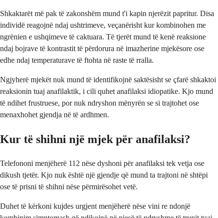
Shkaktarët më pak të zakonshëm mund t'i kapin njerëzit papritur. Disa
individë reagojnë ndaj ushtrimeve, veçanërisht kur kombinohen me
ngrënien e ushqimeve të caktuara. Të tjerët mund të kenë reaksione
ndaj bojrave të kontrastit të përdorura në imazherine mjekësore ose
edhe ndaj temperaturave të ftohta në raste të rralla.
Ngjyherë mjekët nuk mund të identifikojnë saktësisht se çfarë shkaktoi
reaksionin tuaj anafilaktik, i cili quhet anafilaksi idiopatike. Kjo mund
të ndihet frustruese, por nuk ndryshon mënyrën se si trajtohet ose
menaxhohet gjendja në të ardhmen.
Kur të shihni një mjek për anafilaksi?
Telefononi menjëherë 112 nëse dyshoni për anafilaksi tek vetja ose
dikush tjetër. Kjo nuk është një gjendje që mund ta trajtoni në shtëpi
ose të prisni të shihni nëse përmirësohet vetë.
Duhet të kërkoni kujdes urgjent menjëherë nëse vini re ndonjë
kombinim simptomash që ndikojnë në pjesë të ndryshme të trupit tuaj.