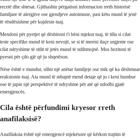
recetë dhe shtesat. Gjithashtu përgatisni informacion rreth historisë
familjare të alergjive ose gjendjeve autoimune, pasi këto mund të jenë
të rëndësishme për kujdesin tuaj.
Mendoni për pyetjet që dëshironi t'i bëni mjekut tuaj, të tilla si cilat
teste specifike mund të keni nevojë, se si të merrni ilaçe urgjente ose
cilat ndryshime të stilit të jetës mund të ndihmojnë. Mos hezitoni të
pyesni për çdo gjë që ju shqetëson.
Nëse është e mundur, sillni një anëtar familjeje ose mik që ka dëshmuar
reaksionin tuaj. Ata mund të mbajnë mend detaje që ju i keni humbur
ose të japin një perspektivë të ndryshme për atë që ndodhi gjatë
emergjencës.
Cila është përfundimi kryesor rreth
anafilaksisë?
Anafilaksia është një emergjencë mjekësore që kërkon trajtim të