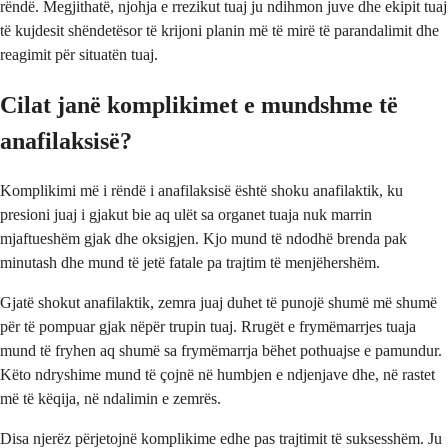
rëndë. Megjithatë, njohja e rrezikut tuaj ju ndihmon juve dhe ekipit tuaj
të kujdesit shëndetësor të krijoni planin më të mirë të parandalimit dhe
reagimit për situatën tuaj.
Cilat janë komplikimet e mundshme të
anafilaksisë?
Komplikimi më i rëndë i anafilaksisë është shoku anafilaktik, ku
presioni juaj i gjakut bie aq ulët sa organet tuaja nuk marrin
mjaftueshëm gjak dhe oksigjen. Kjo mund të ndodhë brenda pak
minutash dhe mund të jetë fatale pa trajtim të menjëhershëm.
Gjatë shokut anafilaktik, zemra juaj duhet të punojë shumë më shumë
për të pompuar gjak nëpër trupin tuaj. Rrugët e frymëmarrjes tuaja
mund të fryhen aq shumë sa frymëmarrja bëhet pothuajse e pamundur.
Këto ndryshime mund të çojnë në humbjen e ndjenjave dhe, në rastet
më të këqija, në ndalimin e zemrës.
Disa njerëz përjetojnë komplikime edhe pas trajtimit të suksesshëm. Ju