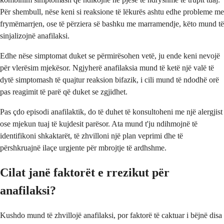
Për shembull, nëse keni si reaksione të lëkurës ashtu edhe probleme me
frymëmarrjen, ose të përziera së bashku me marramendje, këto mund të
sinjalizojnë anafilaksi.
Edhe nëse simptomat duket se përmirësohen vetë, ju ende keni nevojë
për vlerësim mjekësor. Ngjyherë anafilaksia mund të ketë një valë të
dytë simptomash të quajtur reaksion bifazik, i cili mund të ndodhë orë
pas reagimit të parë që duket se zgjidhet.
Pas çdo episodi anafilaktik, do të duhet të konsultoheni me një alergjist
ose mjekun tuaj të kujdesit parësor. Ata mund t'ju ndihmojnë të
identifikoni shkaktarët, të zhvilloni një plan veprimi dhe të
përshkruajnë ilaçe urgjente për mbrojtje të ardhshme.
Cilat janë faktorët e rrezikut për
anafilaksi?
Kushdo mund të zhvillojë anafilaksi, por faktorë të caktuar i bëjnë disa