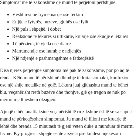
Simptomat më të zakonshme që mund të përjetoni përfshijnë:
Vështirësi në frymëmarrje ose fërkim
Enjtje e fytyrës, buzëve, gjuhës ose fytit
Një puls i shpejtë, i dobët
Reaksione të lëkurës si urtikarie, kruarje ose skuqje e lëkurës
Të përziera, të vjella ose diarre
Marramendje ose humbje e ndjenjës
Një ndjenjë e pashmangshme e fatkeqësisë
Disa njerëz përjetojnë simptoma më pak të zakonshme, por po aq të
rënda. Këto mund të përfshijnë dhimbje të forta stomaku, konfuzion
ose një shije metalike në gojë. Lëkura juaj gjithashtu mund të bëhet
blu, veçanërisht rreth buzëve dhe thonjve, gjë që tregon se nuk po
merrni mjaftueshëm oksigjen.
Ajo që e bën anafilaksinë veçanërisht të rrezikshme është se sa shpejt
mund të përkeqësohen simptomat. Ju mund të filloni me kruarje të
lehtë dhe brenda 15 minutash të gjeni veten duke u munduar të merrni
frymë. Ky progres i shpejtë është arsyeja pse kujdesi mjekësor i