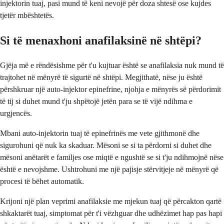
injektorin tuaj, pasi mund të keni nevojë për doza shtesë ose kujdes
tjetër mbështetës.
Si të menaxhoni anafilaksinë në shtëpi?
Gjëja më e rëndësishme për t'u kujtuar është se anafilaksia nuk mund të
trajtohet në mënyrë të sigurtë në shtëpi. Megjithatë, nëse ju është
përshkruar një auto-injektor epinefrine, njohja e mënyrës së përdorimit
të tij si duhet mund t'ju shpëtojë jetën para se të vijë ndihma e
urgjencës.
Mbani auto-injektorin tuaj të epinefrinës me vete gjithmonë dhe
sigurohuni që nuk ka skaduar. Mësoni se si ta përdorni si duhet dhe
mësoni anëtarët e familjes ose miqtë e ngushtë se si t'ju ndihmojnë nëse
është e nevojshme. Ushtrohuni me një pajisje stërvitjeje në mënyrë që
procesi të bëhet automatik.
Krijoni një plan veprimi anafilaksie me mjekun tuaj që përcakton qartë
shkaktarët tuaj, simptomat për t'i vëzhguar dhe udhëzimet hap pas hapi