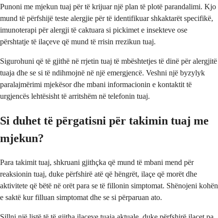
Punoni me mjekun tuaj për të krijuar një plan të plotë parandalimi. Kjo
mund të përfshijë teste alergjie për të identifikuar shkaktarët specifikë,
imunoterapi për alergji të caktuara si pickimet e insekteve ose
përshtatje të ilaçeve që mund të rrisin rrezikun tuaj.
Sigurohuni që të gjithë në rrjetin tuaj të mbështetjes të dinë për alergjitë
tuaja dhe se si të ndihmojnë në një emergjencë. Veshni një byzylyk
paralajmërimi mjekësor dhe mbani informacionin e kontaktit të
urgjencës lehtësisht të arritshëm në telefonin tuaj.
Si duhet të përgatisni për takimin tuaj me
mjekun?
Para takimit tuaj, shkruani gjithçka që mund të mbani mend për
reaksionin tuaj, duke përfshirë atë që hëngrët, ilaçe që morët dhe
aktivitete që bëtë në orët para se të fillonin simptomat. Shënojeni kohën
e saktë kur filluan simptomat dhe se si përparuan ato.
Sillni një listë të të gjitha ilaçeve tuaja aktuale, duke përfshirë ilaçet pa