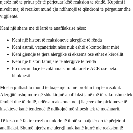
njerëz më të prirur për të përjetuar këtë reaksion të rëndë. Kuptimi i
nivelit tuaj të rrezikut mund t'ju ndihmojë të qëndroni të përgatitur dhe
vigjilentë.
Keni një shans më të lartë të anafilaksisë nëse:
Keni një histori të reaksioneve alergjike të rënda
Keni astmë, veçanërisht nëse nuk është e kontrolluar mirë
Keni gjendje të tjera alergjike si ekzema ose ethet e kërcellit
Keni një histori familjare të alergjive të rënda
Po merrni ilaçe të caktuara si inhibitorët e ACE ose beta-
bllokuesit
Mosha gjithashtu mund të luajë një rol në profilin tuaj të rrezikut.
Alergjitë ushqimore që shkaktojnë anafilaksi janë më të zakonshme tek
fëmijët dhe të rinjtë, ndërsa reaksionet ndaj ilaçeve dhe pickimeve të
insekteve kanë tendencë të ndikojnë më shpesh tek të moshuarit.
Të kesh një faktor rreziku nuk do të thotë se patjetër do të përjetoni
anafilaksi. Shumë njerëz me alergji nuk kanë kurrë një reaksion të