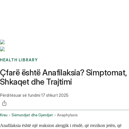
Benchmarks
Stories
FAQ
Sign up / Log in
HEALTH LIBRARY
Çfarë është Anafilaksia? Simptomat,
Shkaqet dhe Trajtimi
Përditësuar së fundmi
17 shkurt 2025
Kreu
Sëmundjet dhe Gjendjet
Anaphylaxis
Anafilaksia është një reaksion alergjik i rëndë, që rrezikon jetën, që