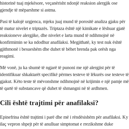
historinë tuaj mjekësore, veçanërisht ndonjë reaksion alergjik ose
gjendje të mëparshme si astma.
Pasi të kalojë urgjenca, mjeku juaj mund të porositë analiza gjaku për
të matur nivelet e triptazës. Triptaza është një kimikate e lëshuar gjatë
reaksioneve alergjike, dhe nivelet e larta mund të ndihmojnë në
konfirmimin se ka ndodhur anafilaksi. Megjithatë, ky test nuk është
gjithmonë i besueshëm dhe duhet të bëhet brenda pak orësh nga
reagimi.
Më vonë, ju ka shumë të ngjarë të punoni me një alergjist për të
identifikuar shkaktarët specifikë përmes testeve të lëkurës ose testeve të
gjakut. Këto teste të mëvonshme ndihmojnë në krijimin e një pamje më
të qartë të substancave që duhet të shmangni në të ardhmen.
Cili është trajtimi për anafilaksi?
Epinefrina është trajtimi i parë dhe më i rëndësishëm për anafilaksi. Ky
ilaç vepron shpejt për të anulluar simptomat e rrezikshme duke