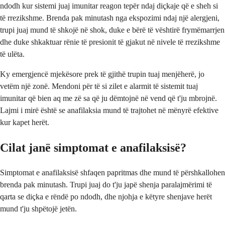
ndodh kur sistemi juaj imunitar reagon tepër ndaj diçkaje që e sheh si
të rrezikshme. Brenda pak minutash nga ekspozimi ndaj një alergjeni,
trupi juaj mund të shkojë në shok, duke e bërë të vështirë frymëmarrjen
dhe duke shkaktuar rënie të presionit të gjakut në nivele të rrezikshme
të ulëta.
Ky emergjencë mjekësore prek të gjithë trupin tuaj menjëherë, jo
vetëm një zonë. Mendoni për të si zilet e alarmit të sistemit tuaj
imunitar që bien aq me zë sa që ju dëmtojnë në vend që t'ju mbrojnë.
Lajmi i mirë është se anafilaksia mund të trajtohet në mënyrë efektive
kur kapet herët.
Cilat janë simptomat e anafilaksisë?
Simptomat e anafilaksisë shfaqen papritmas dhe mund të përshkallohen
brenda pak minutash. Trupi juaj do t'ju japë shenja paralajmërimi të
qarta se diçka e rëndë po ndodh, dhe njohja e këtyre shenjave herët
mund t'ju shpëtojë jetën.