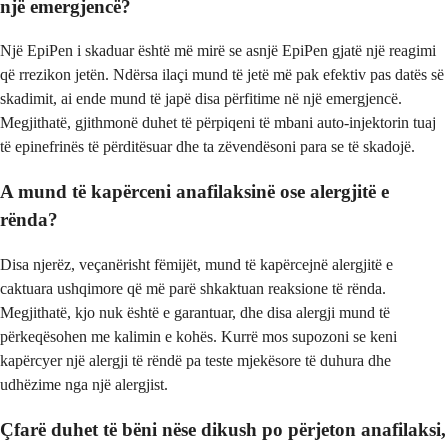
një emergjencë?
Një EpiPen i skaduar është më mirë se asnjë EpiPen gjatë një reagimi
që rrezikon jetën. Ndërsa ilaçi mund të jetë më pak efektiv pas datës së
skadimit, ai ende mund të japë disa përfitime në një emergjencë.
Megjithatë, gjithmonë duhet të përpiqeni të mbani auto-injektorin tuaj
të epinefrinës të përditësuar dhe ta zëvendësoni para se të skadojë.
A mund të kapërceni anafilaksinë ose alergjitë e
rënda?
Disa njerëz, veçanërisht fëmijët, mund të kapërcejnë alergjitë e
caktuara ushqimore që më parë shkaktuan reaksione të rënda.
Megjithatë, kjo nuk është e garantuar, dhe disa alergji mund të
përkeqësohen me kalimin e kohës. Kurrë mos supozoni se keni
kapërcyer një alergji të rëndë pa teste mjekësore të duhura dhe
udhëzime nga një alergjist.
Çfarë duhet të bëni nëse dikush po përjeton anafilaksi,