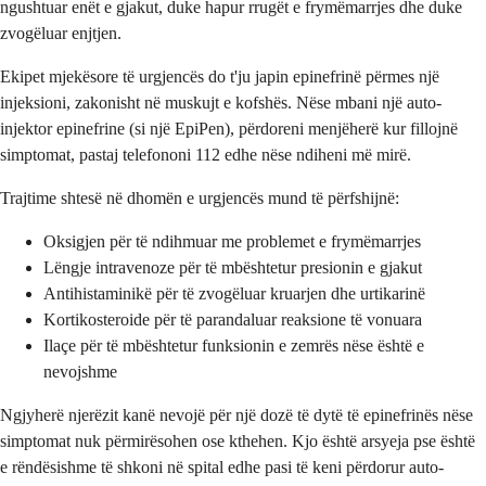
ngushtuar enët e gjakut, duke hapur rrugët e frymëmarrjes dhe duke
zvogëluar enjtjen.
Ekipet mjekësore të urgjencës do t'ju japin epinefrinë përmes një
injeksioni, zakonisht në muskujt e kofshës. Nëse mbani një auto-
injektor epinefrine (si një EpiPen), përdoreni menjëherë kur fillojnë
simptomat, pastaj telefononi 112 edhe nëse ndiheni më mirë.
Trajtime shtesë në dhomën e urgjencës mund të përfshijnë:
Oksigjen për të ndihmuar me problemet e frymëmarrjes
Lëngje intravenoze për të mbështetur presionin e gjakut
Antihistaminikë për të zvogëluar kruarjen dhe urtikarinë
Kortikosteroide për të parandaluar reaksione të vonuara
Ilaçe për të mbështetur funksionin e zemrës nëse është e
nevojshme
Ngjyherë njerëzit kanë nevojë për një dozë të dytë të epinefrinës nëse
simptomat nuk përmirësohen ose kthehen. Kjo është arsyeja pse është
e rëndësishme të shkoni në spital edhe pasi të keni përdorur auto-