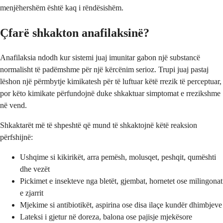
menjëhershëm është kaq i rëndësishëm.
Çfarë shkakton anafilaksinë?
Anafilaksia ndodh kur sistemi juaj imunitar gabon një substancë
normalisht të padëmshme për një kërcënim serioz. Trupi juaj pastaj
lëshon një përmbytje kimikatesh për të luftuar këtë rrezik të perceptuar,
por këto kimikate përfundojnë duke shkaktuar simptomat e rrezikshme
në vend.
Shkaktarët më të shpeshtë që mund të shkaktojnë këtë reaksion
përfshijnë:
Ushqime si kikirikët, arra pemësh, molusqet, peshqit, qumështi
dhe vezët
Pickimet e insekteve nga bletët, gjembat, hornetet ose milingonat
e zjarrit
Mjekime si antibiotikët, aspirina ose disa ilaçe kundër dhimbjeve
Lateksi i gjetur në doreza, balona ose pajisje mjekësore