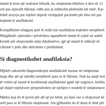
mund të keni një reaksion bifazik, ku simptomat kthehen 4 deri në 12
orë pas episodit fillestar, edhe pse ju ndiheshit plotësisht më mirë. Kjo
është arsyeja pse mjekët shpesh vëzhgojnë pacientët për disa orë pas
trajtimit të anafilaksisë.
Komplikimet afatgjata janë të rralla kur anafilaksia trajtohet menjëherë.
Megjithatë, epizodat e përsëritura nganjëherë mund të çojnë në ankth
kronik për ekspozimin ndaj shkaktarëve, gjë që mund të ndikojë në
cilësinë e jetës dhe aktivitetet e përditshme.
Si diagnostikohet anafilaksia?
Mjekët zakonisht diagnostikojnë anafilaksinë bazuar në simptomat
tuaja dhe atë që ndodhi menjëherë para se të fillonin. Nuk ka asnjë test
të vetëm që mund të konfirmojë anafilaksinë gjatë një urgjence, kështu
që ekipet mjekësore përqendrohen në njohjen e modelit të simptomave.
Mjeku juaj do të pyesë për atë që po bënit, po hani ose u ekspozuat në
orët para se të fillonin simptomat. Ata gjithashtu do të duan të dinë për