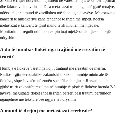
Shkalla e rritjes ndryshon ndjeshëm në varësi të llojit të kancerit primar
dhe faktorëve individualë. Disa metastazat rriten ngadalë gjatë muajve,
ndërsa të tjerat mund të zhvillohen më shpejt gjatë javëve. Metastazat e
kancerit të mushkërive kanë tendencë të rriten më shpejt, ndërsa
metastazat e kancerit të gjirit mund të zhvillohen më ngadalë.
Monitorimi i rregullt ndihmon ekipin tuaj mjekësor të ndjekë ndonjë
ndryshim.
A do të humbas flokët nga trajtimi me rrezatim të
trurit?
Humbja e flokëve varet nga lloji i trajtimit me rrezatim që merrni.
Radiosurgjia stereotaktike zakonisht shkakton humbje minimale të
flokëve, shpesh vetëm në zonën specifike të trajtuar. Rrezatimi i të
gjithë trurit zakonisht rezulton në humbje të plotë të flokëve brenda 2-3
javëve, megjithatë flokët shpesh rriten përsëri pasi trajtimi përfundon,
nganjëherë me teksturë ose ngjyrë të ndryshme.
A mund të drejtoj me metastazat cerebrale?