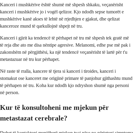
Kanceri i mushkërive është shumë më shpesh shkaku, veçanërisht
kanceri i mushkërive jo i vogël qelizor. Kjo ndodh sepse tumorët e
mushkërive kanë akses të lehtë në rrjedhjen e gjakut, dhe qelizat
kanceroze mund të qarkullojnë shpejt në tru.
Kanceri i gjirit ka tendencë të përhapet në tru më shpesh tek gratë më
të reja dhe ato me disa nëntipe agresive. Melanomi, edhe pse më pak i
zakonshëm në përgjithësi, ka një tendencë veçanërisht të lartë për t'u
metastazuar në tru kur përhapet.
Në raste të rralla, kancere të tjera si kanceri i tiroides, kanceri i
stomakut ose kanceret me origjinë primare të panjohur gjithashtu mund
të përhapen në tru. Koha kur ndodh kjo ndryshon shumë nga personi
në person.
Kur të konsultoheni me mjekun për
metastazat cerebrale?
Duhet të kontaktoni menjëherë mjekun tuaj nëse po përjetoni simptoma