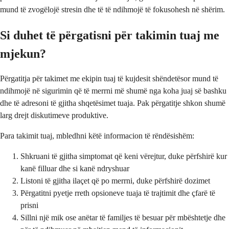
mund të zvogëlojë stresin dhe të të ndihmojë të fokusohesh në shërim.
Si duhet të përgatisni për takimin tuaj me
mjekun?
Përgatitja për takimet me ekipin tuaj të kujdesit shëndetësor mund të
ndihmojë në sigurimin që të merrni më shumë nga koha juaj së bashku
dhe të adresoni të gjitha shqetësimet tuaja. Pak përgatitje shkon shumë
larg drejt diskutimeve produktive.
Para takimit tuaj, mbledhni këtë informacion të rëndësishëm:
Shkruani të gjitha simptomat që keni vërejtur, duke përfshirë kur
kanë filluar dhe si kanë ndryshuar
Listoni të gjitha ilaçet që po merrni, duke përfshirë dozimet
Përgatitni pyetje rreth opsioneve tuaja të trajtimit dhe çfarë të
prisni
Sillni një mik ose anëtar të familjes të besuar për mbështetje dhe