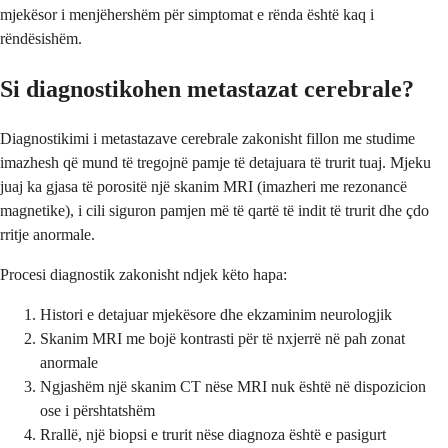
mjekësor i menjëhershëm për simptomat e rënda është kaq i
rëndësishëm.
Si diagnostikohen metastazat cerebrale?
Diagnostikimi i metastazave cerebrale zakonisht fillon me studime
imazhesh që mund të tregojnë pamje të detajuara të trurit tuaj. Mjeku
juaj ka gjasa të porositë një skanim MRI (imazheri me rezonancë
magnetike), i cili siguron pamjen më të qartë të indit të trurit dhe çdo
rritje anormale.
Procesi diagnostik zakonisht ndjek këto hapa:
Histori e detajuar mjekësore dhe ekzaminim neurologjik
Skanim MRI me bojë kontrasti për të nxjerrë në pah zonat
anormale
Ngjashëm një skanim CT nëse MRI nuk është në dispozicion
ose i përshtatshëm
Rrallë, një biopsi e trurit nëse diagnoza është e pasigurt