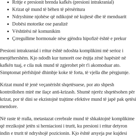
Rritje e presionit brenda kafkës (presioni intrakranial)
Krizat që mund të bëhen të përsëritura
Ndryshime njohëse që ndikojnë në kujtesë dhe të menduarit
Dobësi motorike ose paralizë
Vështirësi në komunikim
Çrregullime hormonale nëse gjëndra hipofizë është e prekur
Presioni intrakranial i rritur është ndoshta komplikimi më serioz i
menjëhershëm. Kjo ndodh kur tumorët ose ënjtja zënë hapësirë në
kafkën tuaj, e cila nuk mund të zgjerohet për t'i akomoduar ato.
Simptomat përfshijnë dhimbje koke të forta, të vjella dhe përgjumje.
Krizat mund të jenë veçanërisht shqetësuese, por ato shpesh
kontrollohen mirë me ilaçe anti-krizash. Shumë njerëz shqetësohen për
krizat, por të dini se ekzistojnë trajtime efektive mund të japë pak qetësi
mendore.
Në raste të rralla, metastazat cerebrale mund të shkaktojnë komplikime
që rrezikojnë jetën si herniacioni i trurit, ku presioni i rritur detyron
indin e trurit të ndryshojë pozicionin. Kjo është arsyeja pse kujdesi