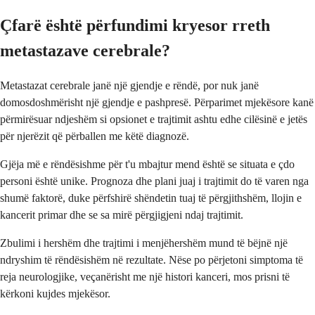
Çfarë është përfundimi kryesor rreth
metastazave cerebrale?
Metastazat cerebrale janë një gjendje e rëndë, por nuk janë
domosdoshmërisht një gjendje e pashpresë. Përparimet mjekësore kanë
përmirësuar ndjeshëm si opsionet e trajtimit ashtu edhe cilësinë e jetës
për njerëzit që përballen me këtë diagnozë.
Gjëja më e rëndësishme për t'u mbajtur mend është se situata e çdo
personi është unike. Prognoza dhe plani juaj i trajtimit do të varen nga
shumë faktorë, duke përfshirë shëndetin tuaj të përgjithshëm, llojin e
kancerit primar dhe se sa mirë përgjigjeni ndaj trajtimit.
Zbulimi i hershëm dhe trajtimi i menjëhershëm mund të bëjnë një
ndryshim të rëndësishëm në rezultate. Nëse po përjetoni simptoma të
reja neurologjike, veçanërisht me një histori kanceri, mos prisni të
kërkoni kujdes mjekësor.