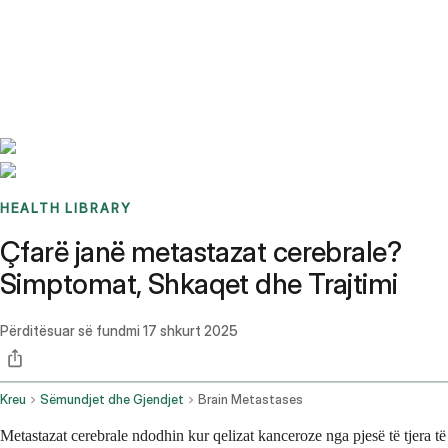
Benchmarks
Stories
FAQ
Sign up / Log in
HEALTH LIBRARY
Çfarë janë metastazat cerebrale?
Simptomat, Shkaqet dhe Trajtimi
Përditësuar së fundmi
17 shkurt 2025
Kreu
Sëmundjet dhe Gjendjet
Brain Metastases
Metastazat cerebrale ndodhin kur qelizat kanceroze nga pjesë të tjera të