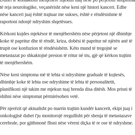
të reja neurologjike, veçanërisht nëse keni një histori kanceri. Edhe
nëse kanceri juaj është trajtuar me sukses, është e rëndësishme të
raportoni ndonjë ndryshim shqetësues.
Kërkoni kujdes mjekësor të menjëhershëm nëse përjetoni një dhimbje
koke të papritur dhe të rëndë, kriza, dobësi të papritur në njërën anë të
trupit ose konfuzion të rëndësishëm. Këto mund të tregojnë se
metastazat po shkaktojnë presion të rritur në tru, gjë që kërkon trajtim
të menjëhershëm.
Nëse keni simptoma më të lehta si ndryshime graduale të kujtesës,
dhimbje koke të lehta ose ndryshime të lehta të personalitetit,
planifikoni një takim me mjekun tuaj brenda disa ditësh. Mos prisni të
shihni nëse simptomat përmirësohen vetë.
Për njerëzit që aktualisht po marrin trajtim kundër kancerit, ekipi juaj i
onkologjisë duhet t'ju monitorojë rregullisht për shenja të metastazave
cerebrale, por gjithmonë flisni nëse vëreni diçka të re ose të ndryshme.