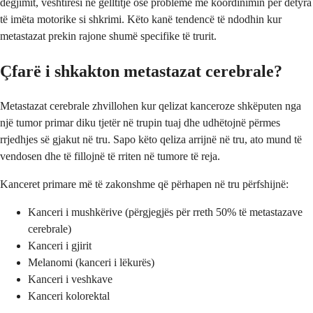
dëgjimit, vështirësi në gëlltitje ose probleme me koordinimin për detyra
të imëta motorike si shkrimi. Këto kanë tendencë të ndodhin kur
metastazat prekin rajone shumë specifike të trurit.
Çfarë i shkakton metastazat cerebrale?
Metastazat cerebrale zhvillohen kur qelizat kanceroze shkëputen nga
një tumor primar diku tjetër në trupin tuaj dhe udhëtojnë përmes
rrjedhjes së gjakut në tru. Sapo këto qeliza arrijnë në tru, ato mund të
vendosen dhe të fillojnë të rriten në tumore të reja.
Kanceret primare më të zakonshme që përhapen në tru përfshijnë:
Kanceri i mushkërive (përgjegjës për rreth 50% të metastazave
cerebrale)
Kanceri i gjirit
Melanomi (kanceri i lëkurës)
Kanceri i veshkave
Kanceri kolorektal