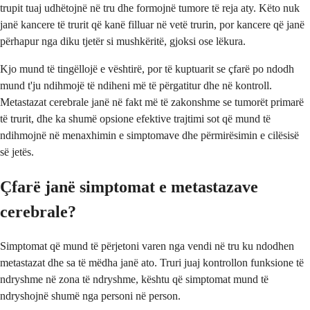
trupit tuaj udhëtojnë në tru dhe formojnë tumore të reja aty. Këto nuk
janë kancere të trurit që kanë filluar në vetë trurin, por kancere që janë
përhapur nga diku tjetër si mushkëritë, gjoksi ose lëkura.
Kjo mund të tingëllojë e vështirë, por të kuptuarit se çfarë po ndodh
mund t'ju ndihmojë të ndiheni më të përgatitur dhe në kontroll.
Metastazat cerebrale janë në fakt më të zakonshme se tumorët primarë
të trurit, dhe ka shumë opsione efektive trajtimi sot që mund të
ndihmojnë në menaxhimin e simptomave dhe përmirësimin e cilësisë
së jetës.
Çfarë janë simptomat e metastazave
cerebrale?
Simptomat që mund të përjetoni varen nga vendi në tru ku ndodhen
metastazat dhe sa të mëdha janë ato. Truri juaj kontrollon funksione të
ndryshme në zona të ndryshme, kështu që simptomat mund të
ndryshojnë shumë nga personi në person.