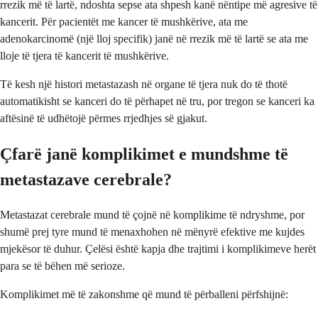
rrezik më të lartë, ndoshta sepse ata shpesh kanë nëntipe më agresive të
kancerit. Për pacientët me kancer të mushkërive, ata me
adenokarcinomë (një lloj specifik) janë në rrezik më të lartë se ata me
lloje të tjera të kancerit të mushkërive.
Të kesh një histori metastazash në organe të tjera nuk do të thotë
automatikisht se kanceri do të përhapet në tru, por tregon se kanceri ka
aftësinë të udhëtojë përmes rrjedhjes së gjakut.
Çfarë janë komplikimet e mundshme të
metastazave cerebrale?
Metastazat cerebrale mund të çojnë në komplikime të ndryshme, por
shumë prej tyre mund të menaxhohen në mënyrë efektive me kujdes
mjekësor të duhur. Çelësi është kapja dhe trajtimi i komplikimeve herët
para se të bëhen më serioze.
Komplikimet më të zakonshme që mund të përballeni përfshijnë: