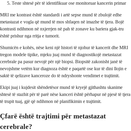
Teste shtesë për të identifikuar ose monitoruar kancerin primar
MRI me kontrast është standardi i artë sepse mund të zbulojë edhe
metastazat e vogla që mund të mos shfaqen në imazhe të tjera. Bojë
kontrasti ndihmon në nxjerrjen në pah të zonave ku bariera gjak-tru
është prishur nga rritja e tumorit.
Shumicën e kohës, nëse keni një histori të njohur të kancerit dhe MRI
tregon modele tipike, mjeku juaj mund të diagnostikojë metastazat
cerebrale pa pasur nevojë për një biopsi. Biopsitë zakonisht janë të
nevojshme vetëm kur diagnoza është e paqartë ose kur të dini llojin e
saktë të qelizave kanceroze do të ndryshonte vendimet e trajtimit.
Ekipi juaj i kujdesit shëndetësor mund të kryejë gjithashtu skanime
shtesë të stazhit për të parë nëse kanceri është përhapur në pjesë të tjera
të trupit tuaj, gjë që ndihmon në planifikimin e trajtimit.
Çfarë është trajtimi për metastazat
cerebrale?