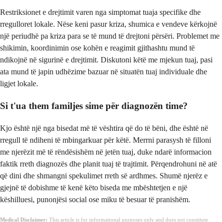
Restriksionet e drejtimit varen nga simptomat tuaja specifike dhe
rregulloret lokale. Nëse keni pasur kriza, shumica e vendeve kërkojnë
një periudhë pa kriza para se të mund të drejtoni përsëri. Problemet me
shikimin, koordinimin ose kohën e reagimit gjithashtu mund të
ndikojnë në sigurinë e drejtimit. Diskutoni këtë me mjekun tuaj, pasi
ata mund të japin udhëzime bazuar në situatën tuaj individuale dhe
ligjet lokale.
Si t'ua them familjes sime për diagnozën time?
Kjo është një nga bisedat më të vështira që do të bëni, dhe është në
rregull të ndiheni të mbingarkuar për këtë. Merrni parasysh të filloni
me njerëzit më të rëndësishëm në jetën tuaj, duke ndarë informacion
faktik rreth diagnozës dhe planit tuaj të trajtimit. Përqendrohuni në atë
që dini dhe shmangni spekulimet rreth së ardhmes. Shumë njerëz e
gjejnë të dobishme të kenë këto biseda me mbështetjen e një
këshilluesi, punonjësi social ose miku të besuar të pranishëm.
Medical Disclaimer:
This article is for informational purposes only and does not constitute