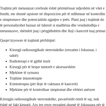
Trajtimi për metastazat cerebrale është përmirësuar ndjeshëm në vitet e
fundit, me shumë opsione në dispozicion për të ndihmuar në kontrollin
e simptomave dhe potencialisht zgjatjen e jetës. Plani juaj i trajtimit do
të personalizohet bazuar në faktorë si madhësia dhe vendndodhja e
metastazave, shëndeti juaj i përgjithshëm dhe lloji i kancerit tuaj primar.
Qasjet kryesore të trajtimit përfshijnë:
Kirurgji radiosurgjikale stereotaktike (rrezatim i fokusuar, i
saktë)
Radioterapi e të gjithë trurit
Kirurgji për të hequr tumorët e aksesueshëm
Mjekime të synuara
Trajtime imunoterapie
Kimioterapia (për lloje të caktuara të kancerit)
Mjekime për të kontrolluar simptomat dhe efektet anësore
Kirurgjia radiosurgjikale stereotaktike, pavarësisht emrit të saj, nuk
është në fakt kirurgji. Ajo jep rreze rrezatimi shumë të fokusuara për të