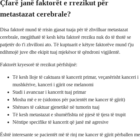
Çfarë janë faktorët e rrezikut për
metastazat cerebrale?
Disa faktorë mund të rrisin gjasat tuaja për të zhvilluar metastazat
cerebrale, megjithatë të kesh këta faktorë rreziku nuk do të thotë se
patjetër do t'i zhvilloni ato. Të kuptuarit e këtyre faktorëve mund t'ju
ndihmojë juve dhe ekipit tuaj mjekësor të qëndroni vigjilentë.
Faktorët kryesorë të rrezikut përfshijnë:
Të kesh lloje të caktuara të kancerit primar, veçanërisht kanceri i
mushkërive, kanceri i gjirit ose melanomi
Stadi i avancuar i kancerit tuaj primar
Mosha më e re (sidomos për pacientët me kancer të gjirit)
Shënues të caktuar gjenetikë në tumorin tuaj
Të kesh metastazat e shumëfishta në pjesë të tjera të trupit
Nëntipe specifike të kancerit që janë më agresive
Është interesante se pacientët më të rinj me kancer të gjirit përballen me