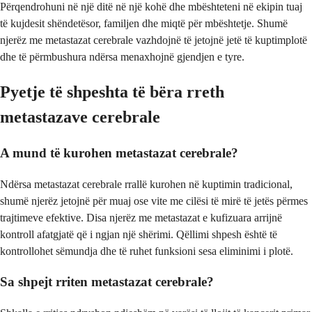
Përqendrohuni në një ditë në një kohë dhe mbështeteni në ekipin tuaj
të kujdesit shëndetësor, familjen dhe miqtë për mbështetje. Shumë
njerëz me metastazat cerebrale vazhdojnë të jetojnë jetë të kuptimplotë
dhe të përmbushura ndërsa menaxhojnë gjendjen e tyre.
Pyetje të shpeshta të bëra rreth
metastazave cerebrale
A mund të kurohen metastazat cerebrale?
Ndërsa metastazat cerebrale rrallë kurohen në kuptimin tradicional,
shumë njerëz jetojnë për muaj ose vite me cilësi të mirë të jetës përmes
trajtimeve efektive. Disa njerëz me metastazat e kufizuara arrijnë
kontroll afatgjatë që i ngjan një shërimi. Qëllimi shpesh është të
kontrollohet sëmundja dhe të ruhet funksioni sesa eliminimi i plotë.
Sa shpejt rriten metastazat cerebrale?