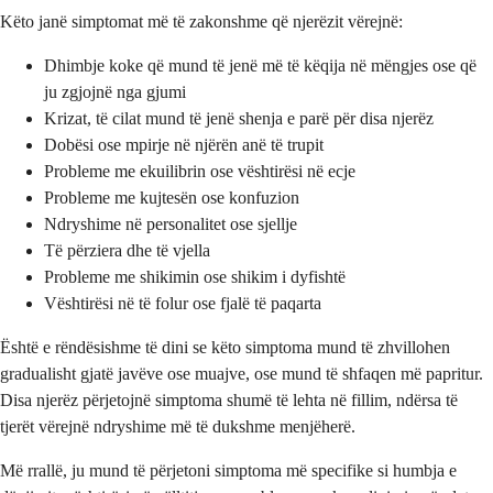
Këto janë simptomat më të zakonshme që njerëzit vërejnë:
Dhimbje koke që mund të jenë më të këqija në mëngjes ose që
ju zgjojnë nga gjumi
Krizat, të cilat mund të jenë shenja e parë për disa njerëz
Dobësi ose mpirje në njërën anë të trupit
Probleme me ekuilibrin ose vështirësi në ecje
Probleme me kujtesën ose konfuzion
Ndryshime në personalitet ose sjellje
Të përziera dhe të vjella
Probleme me shikimin ose shikim i dyfishtë
Vështirësi në të folur ose fjalë të paqarta
Është e rëndësishme të dini se këto simptoma mund të zhvillohen
gradualisht gjatë javëve ose muajve, ose mund të shfaqen më papritur.
Disa njerëz përjetojnë simptoma shumë të lehta në fillim, ndërsa të
tjerët vërejnë ndryshime më të dukshme menjëherë.
Më rrallë, ju mund të përjetoni simptoma më specifike si humbja e