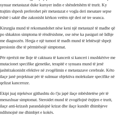
synuar metastazat duke kursyer indin e shëndetshëm të trurit. Ky
trajtim shpesh preferohet për metastazat e vogla deri mesatare sepse
është i saktë dhe zakonisht kërkon vetëm një deri në tre seanca.
Kirurgjia mund të rekomandohet nëse keni një metastazë të madhe që
po shkakton simptoma të rëndësishme, ose nëse ka pasiguri në lidhje
me diagnozën. Heqja e një tumori të madh mund të lehtësojë shpejt
presionin dhe të përmirësojë simptomat.
Për njerëzit me lloje të caktuara të kancerit si kanceri i mushkërive me
mutacionet specifike gjenetike, terapitë e synuara mund të jenë
jashtëzakonisht efektive në zvogëlimin e metastazave cerebrale. Këto
ilaçe janë projektuar për të sulmuar objektiva molekulare specifike në
qelizat kanceroze.
Ekipi juaj mjekësor gjithashtu do t'ju japë ilaçe mbështetëse për të
menaxhuar simptomat. Steroidet mund të zvogëlojnë ënjtjen e trurit,
ilaçe anti-krizash parandalojnë krizat dhe ilaçe kundër dhimbjeve
ndihmojnë me dhimbjet e kokës.