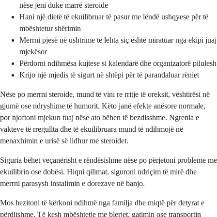
nëse jeni duke marrë steroide
Hani një dietë të ekuilibruar të pasur me lëndë ushqyese për të
mbështetur shërimin
Merrni pjesë në ushtrime të lehta siç është miratuar nga ekipi juaj
mjekësor
Përdorni ndihmësa kujtese si kalendarë dhe organizatorë pilulesh
Krijo një mjedis të sigurt në shtëpi për të parandaluar rëniet
Nëse po merrni steroide, mund të vini re rritje të oreksit, vështirësi në
gjumë ose ndryshime të humorit. Këto janë efekte anësore normale,
por njoftoni mjekun tuaj nëse ato bëhen të bezdisshme. Ngrenia e
vakteve të rregullta dhe të ekuilibruara mund të ndihmojë në
menaxhimin e urisë së lidhur me steroidet.
Siguria bëhet veçanërisht e rëndësishme nëse po përjetoni probleme me
ekuilibrin ose dobësi. Hiqni qilimat, siguroni ndriçim të mirë dhe
merrni parasysh instalimin e dorezave në banjo.
Mos hezitoni të kërkoni ndihmë nga familja dhe miqtë për detyrat e
përditshme. Të kesh mbështetje me blerjet, gatimin ose transportin