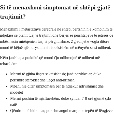
Si të menaxhoni simptomat në shtëpi gjatë
trajtimit?
Menaxhimi i metastazave cerebrale në shtëpi përfshin një kombinim të
ndjekjes së planit tuaj të trajtimit dhe bërjes së përshtatjeve të jetesës që
mbështesin mirëqenien tuaj të përgjithshme. Zgjedhjet e vogla ditore
mund të bëjnë një ndryshim të rëndësishëm në mënyrën se si ndiheni.
Këto janë hapa praktikë që mund t'ju ndihmojnë të ndiheni më
rehatshëm:
Merrni të gjitha ilaçet saktësisht siç janë përshkruar, duke
përfshirë steroidet dhe ilaçet anti-krizash
Mbani një ditar simptomash për të ndjekur ndryshimet dhe
modelet
Merrni pushim të mjaftueshëm, duke synuar 7-8 orë gjumë çdo
natë
Qëndroni të hidratuar, por shmangni marrjen e tepërt të lëngjeve