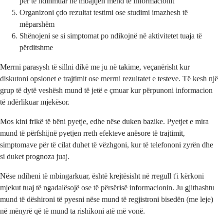
për të ndihmuar në mbajtjen mend të informacionit
Organizoni çdo rezultat testimi ose studimi imazhesh të
mëparshëm
Shënojeni se si simptomat po ndikojnë në aktivitetet tuaja të
përditshme
Merrni parasysh të sillni dikë me ju në takime, veçanërisht kur
diskutoni opsionet e trajtimit ose merrni rezultatet e testeve. Të kesh një
grup të dytë veshësh mund të jetë e çmuar kur përpunoni informacion
të ndërlikuar mjekësor.
Mos kini frikë të bëni pyetje, edhe nëse duken bazike. Pyetjet e mira
mund të përfshijnë pyetjen rreth efekteve anësore të trajtimit,
simptomave për të cilat duhet të vëzhgoni, kur të telefononi zyrën dhe
si duket prognoza juaj.
Nëse ndiheni të mbingarkuar, është krejtësisht në rregull t'i kërkoni
mjekut tuaj të ngadalësojë ose të përsërisë informacionin. Ju gjithashtu
mund të dëshironi të pyesni nëse mund të regjistroni bisedën (me leje)
në mënyrë që të mund ta rishikoni atë më vonë.